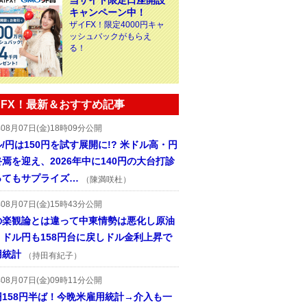
当サイト限定口座開設
キャンペーン中！
ザイFX！限定4000円キャ
ッシュバックがもらえ
る！
FX！最新＆おすすめ記事
年08月07日(金)18時09分公開
/円は150円を試す展開に!? 米ドル高・円
焉を迎え、2026年中に140円の大台打診
ってもサプライズ…
（陳満咲杜）
年08月07日(金)15時43分公開
の楽観論とは違って中東情勢は悪化し原油
、ドル円も158円台に戻しドル金利上昇で
用統計
（持田有紀子）
年08月07日(金)09時11分公開
円158円半ば！今晩米雇用統計→介入も一