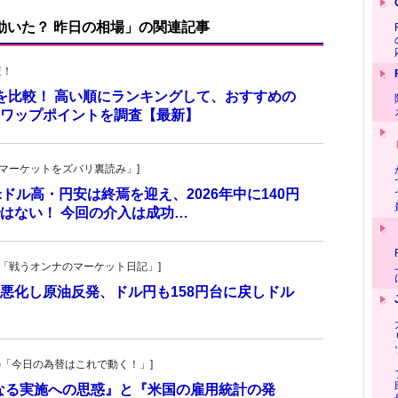
で動いた？ 昨日の相場」の関連記事
査！
トを比較！ 高い順にランキングして、おすすめの
のスワップポイントを調査【最新】
杜の「マーケットをズバリ裏読み」]
 米ドル高・円安は終焉を迎え、2026年中に140円
はない！ 今回の介入は成功…
紀子の「戦うオンナのマーケット日記」]
悪化し原油反発、ドル円も158円台に戻しドル
羊飼いの「今日の為替はこれで動く！」]
更なる実施への思惑』と『米国の雇用統計の発