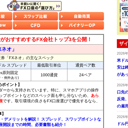
読者がおすすめするFX会社トップ3を公開！
ザイ
Xネオ」
2026
証券「FXネオ」の主なスペック
米ドル
ドル スプレッド
最低取引単位
通貨ペア数
安は終
ips原則固定
があ
1000通貨
24ペア
7時・例外あり)
めポイント】
2026
ダーから支持されています。特に、スマホアプリの操作
口先
ップポイントなどのスペック面も申し分ないため、
あら
反発
座
です。取引環境の良さをFX口座選びで優先するなら、
の雇
事】
2026
ト・デメリットを解説！ スプレッド、スワップポイントな
ドル
座開設までの時間、必要書類も紹介！