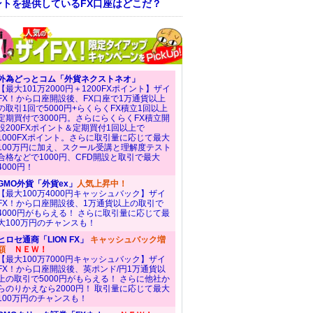
ントを提供しているFX口座はどこだ？
外為どっとコム「外貨ネクストネオ」
【最大101万2000円＋1200FXポイント】ザイ
FX！から口座開設後、FX口座で1万通貨以上
の取引1回で5000円+らくらくFX積立1回以上
定期買付で3000円。さらにらくらくFX積立開
設200FXポイント＆定期買付1回以上で
1000FXポイント。さらに取引量に応じて最大
100万円に加え、スクール受講と理解度テスト
合格などで1000円、CFD開設と取引で最大
4000円！
GMO外貨「外貨ex」
人気上昇中！
【最大100万4000円キャッシュバック】ザイ
FX！から口座開設後、1万通貨以上の取引で
4000円がもらえる！ さらに取引量に応じて最
大100万円のチャンスも！
ヒロセ通商「LION FX」
キャッシュバック増
額
ＮＥＷ！
【最大100万7000円キャッシュバック】ザイ
FX！から口座開設後、英ポンド/円1万通貨以
上の取引で5000円がもらえる！ さらに他社か
らのりかえなら2000円！ 取引量に応じて最大
100万円のチャンスも！