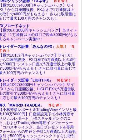
GMOクリック証券「FXネオ」
ＮＥＷ！
【最大100万4000円キャッシュバック】ザイ
FX！から口座開設後、FXネオで1万通貨以上
の取引で4000円がもらえる！ さらに取引量に
応じて最大100万円のチャンスも！
FXブロードネット
【最大6万3000円キャッシュバック】当サイト
限定！1万通貨以上の取引で現金3000円がもら
えるキャンペーン実施中！
トレイダーズ証券「みんなのFX」
人気！
Ｎ
ＥＷ！
【最大101万円キャッシュバック】ザイFX！
から口座開設後、FX口座で5万通貨以上の取引
で5000円+シストレ口座で5万通貨以上の取引
で5000円がもらえる！ さらに取引量に応じて
最大100万円のチャンスも！
トレイダーズ証券「LIGHT FX」
ＮＥＷ！
【最大100万3000円キャッシュバック】ザイ
FX！から口座開設後、LIGHT FXで5万通貨以
上の取引で3000円がもらえる！さらに取引量
に応じて最大100万円のチャンスも！
JFX「MATRIX TRADER」
ＮＥＷ！
【小林芳彦レポート＆TradingViewインジと最
大100万5000円】口座開設完了で小林芳彦オ
リジナルレポート「FXスキャルピングのコ
ツ」およびTradingView専用インジケーター
「コバスキャインジ」当日プレゼント＆専用
フォームからの申込と合計1万通貨以上の新規
取引で5000円キャッシュバック！さらに取引