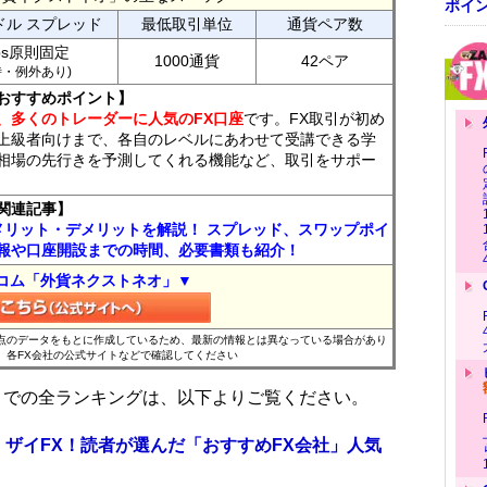
ポイ
ドル スプレッド
最低取引単位
通貨ペア数
ips原則固定
1000通貨
42ペア
7時・例外あり)
おすすめポイント】
、多くのトレーダーに人気のFX口座
です。FX取引が初め
上級者向けまで、各自のレベルにあわせて受講できる学
相場の先行きを予測してくれる機能など、取引をサポー
関連記事】
メリット・デメリットを解説！ スプレッド、スワップポイ
報や口座開設までの時間、必要書類も紹介！
コム「外貨ネクストネオ」▼
時点のデータをもとに作成しているため、最新の情報とは異なっている場合があり
、各FX会社の公式サイトなどで確認してください
位までの全ランキングは、以下よりご覧ください。
 ザイFX！読者が選んだ「おすすめFX会社」人気