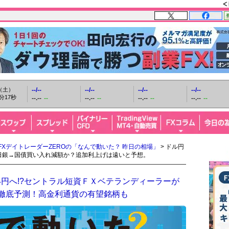
日（土）
--/--
--/--
--/--
--/--
分18秒
--.--
--
--.--
--
--.--
--
--.--
--
FXデイトレーダーZEROの「なんで動いた？ 昨日の相場」
> ドル円
い。日銀→国債買い入れ減額か？追加利上げは遠いと予想。
4円へ!?セントラル短資ＦＸベテランディーラーが
を徹底予測！高金利通貨の有望銘柄も