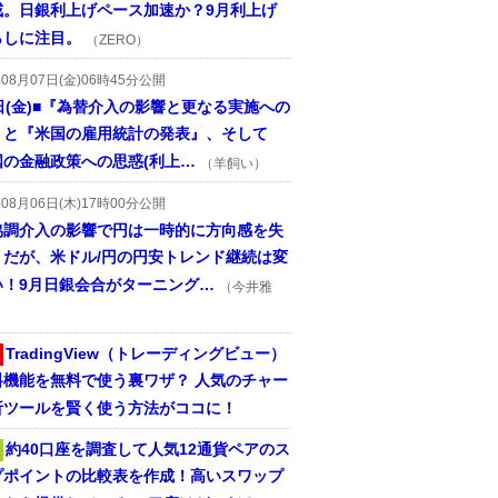
戒。日銀利上げペース加速か？9月利上げ
らしに注目。
（ZERO）
年08月07日(金)06時45分公開
日(金)■『為替介入の影響と更なる実施への
』と『米国の雇用統計の発表』、そして
国の金融政策への思惑(利上…
（羊飼い）
年08月06日(木)17時00分公開
協調介入の影響で円は一時的に方向感を失
うだが、米ドル/円の円安トレンド継続は変
い！9月日銀会合がターニング…
（今井雅
TradingView（トレーディングビュー）
料機能を無料で使う裏ワザ？ 人気のチャー
析ツールを賢く使う方法がココに！
約40口座を調査して人気12通貨ペアのス
プポイントの比較表を作成！高いスワップ