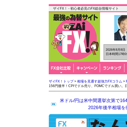
ザイFX！ - 初心者必見のFX総合情報サイト
2026年8月8
日本時間17時0
ザイFX！トップ
>
相場を見通す超強力FXコラム
>
156円後半！CPIでドル売り、FOMCでドル買
米ドル/円は米中間選挙次第で16
2026年後半相場