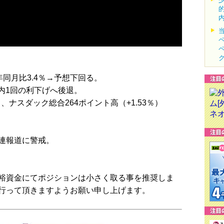
年同月比3.4％→予想下回る。
内1回の利下げへ後退。
％）、ナスダック総合264ポイント高（+1.53％）
連報道に警戒。
裕資金にてポジションは小さく取る事を推奨しま
行って頂きますようお願い申し上げます。