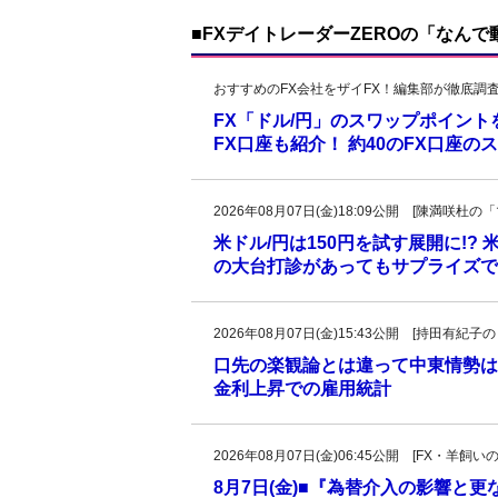
■FXデイトレーダーZEROの「なん
おすすめのFX会社をザイFX！編集部が徹底調
FX「ドル/円」のスワップポイン
FX口座も紹介！ 約40のFX口座
2026年08月07日(金)18:09公開 [陳満咲
米ドル/円は150円を試す展開に!?
の大台打診があってもサプライズで
2026年08月07日(金)15:43公開 [持田有
口先の楽観論とは違って中東情勢は
金利上昇での雇用統計
2026年08月07日(金)06:45公開 [FX・
8月7日(金)■『為替介入の影響と