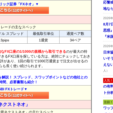
応警
リック証券「FXネオ」▼
地な
2026
8月7
FXトレードの主なスペック
思惑
ドル スプレッド
最低取引単位
通貨ペア数
『米
.3pips
1通貨
34ペア
2026
なFX口座の1/1000の規模から取引できる
のが最大の特
日米
できるFX口座を探している方は、絶対にチェックしておき
いそ
評があり、1回の取引で1000万通貨まで注文が出せるの
えな
らも長く使い続けられます。
人）
トを解説！ スプレッド、スワップポイントなどの他社との
人気！
時間、必要書類も紹介！
の有
SBI FXトレード▼
ト分
注目！
ネクストネオ」
ワッ
外貨ネクストネオ」の主なスペック