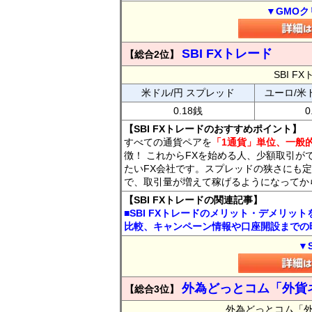
▼GMOク
SBI FXトレード
【総合2位】
SBI 
米ドル/円 スプレッド
ユーロ/米
0.18銭
0
【SBI FXトレードのおすすめポイント】
すべての通貨ペアを
「1通貨」単位、一般的
徴！ これからFXを始める人、少額取引が
たいFX会社です。スプレッドの狭さにも定
で、取引量が増えて稼げるようになってか
【SBI FXトレードの関連記事】
■SBI FXトレードのメリット・デメリッ
比較、キャンペーン情報や口座開設までの
▼
外為どっとコム「外貨
【総合3位】
外為どっとコム「