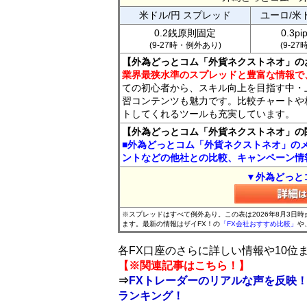
米ドル/円 スプレッド
ユーロ/米
0.2銭原則固定
0.3p
(9-27時・例外あり)
(9-2
【外為どっとコム「外貨ネクストネオ」の
業界最狭水準のスプレッドと豊富な情報で
ての初心者から、スキル向上を目指す中・
習コンテンツも魅力です。比較チャートや
トしてくれるツールも充実しています。
【外為どっとコム「外貨ネクストネオ」の
■外為どっとコム「外貨ネクストネオ」の
ントなどの他社との比較、キャンペーン情
▼外為どっと
※スプレッドはすべて例外あり。この表は2026年8月3日
ます。最新の情報はザイFX！の
「FX会社おすすめ比較」
や
各FX口座のさらに詳しい情報や10
【※関連記事はこちら！】
⇒
FXトレーダーのリアルな声を反映！
ランキング！