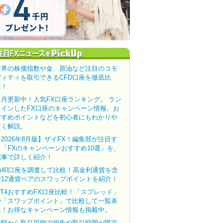
世界の株価指数や金、原油など注目のコモ
ディティを取引できるCFD口座を徹底比
較！
毎月更新中！人気FX口座ランキング。 ラン
クインしたFX口座のキャンペーン情報、お
すすめポイントなどを初心者にもわかりや
すく解説。
【2026年8月版】ザイFX！編集部が注目す
る「FXのキャンペーンおすすめ10選」を、
記事で詳しく紹介！
約40口座を調査して比較！高金利通貨を含
む12通貨ペアのスワップポイントを紹介！
MT4おすすめFX口座比較！「スプレッド」
や「スワップポイント」で比較して一覧表
に！お得なキャンペーン情報も掲載中。
少額から取引可能で損失や取引時間が限定