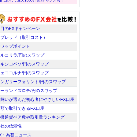
量に応じて最大100万円のチャンスも！
注目のFXキャンペーン
スプレッド（取引コスト）
スワップポイント
トルコリラ/円のスワップ
メキシコペソ/円のスワップ
チェココルナ/円のスワップ
ハンガリーフォリント/円のスワップ
ポーランドズロチ/円のスワップ
羊飼いが選んだ初心者にやさしいFX口座
少額で取引できるFX口座
取扱通貨ペア数や取引量ランキング
会社の信頼性
X・為替ニュース