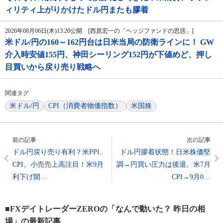
ィリティ上がりかけたドル円またも膠着
2026年08月06日(木)13:20公開 [西原宏一の「ヘッジファンドの思惑」]
米ドル/円の160～162円台は日米当局の防衛ラインに！ GW
介入時安値155円、神田シーリング152円が下値めど、押し
目買いから戻り売り戦略へ
関連タグ
米ドル/円
CPI（消費者物価指数）
米国株
前の記事
次の記事
ドル円戻り売り有利？米PPI、
ドル円膠着状態！日米株価堅
CPI、小売売上高注目！米9月
調→円買い圧力は後退。米7月
利下げ開…
CPI→9月0…
■FXデイトレーダーZEROの「なんで動いた？ 昨日の相
場」の最新記事