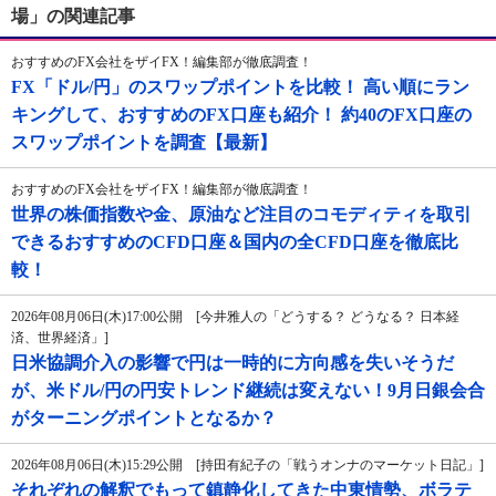
場」の関連記事
おすすめのFX会社をザイFX！編集部が徹底調査！
FX「ドル/円」のスワップポイントを比較！ 高い順にラン
キングして、おすすめのFX口座も紹介！ 約40のFX口座の
スワップポイントを調査【最新】
おすすめのFX会社をザイFX！編集部が徹底調査！
世界の株価指数や金、原油など注目のコモディティを取引
できるおすすめのCFD口座＆国内の全CFD口座を徹底比
較！
2026年08月06日(木)17:00公開 [今井雅人の「どうする？ どうなる？ 日本経
済、世界経済」]
日米協調介入の影響で円は一時的に方向感を失いそうだ
が、米ドル/円の円安トレンド継続は変えない！9月日銀会合
がターニングポイントとなるか？
2026年08月06日(木)15:29公開 [持田有紀子の「戦うオンナのマーケット日記」]
それぞれの解釈でもって鎮静化してきた中東情勢、ボラテ