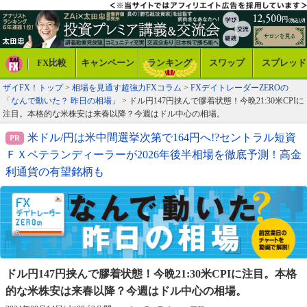
FX比較
キャンペーン
ランキング
スワップ
スプレッド
ザイFX！トップ
>
相場を見通す超強力FXコラム
>
FXデイトレーダーZEROの
「なんで動いた？ 昨日の相場」
> ドル円147円挟んで膠着状態！今晩21:30米CPIに
注目。本格的な米株安は来春以降？今週はドル中心の相場。
米ドル/円は米中間選挙次第で164円へ!?セントラル短資
ＦＸベテランディーラーが2026年後半相場を徹底予測！高金
利通貨の有望銘柄も
ドル円147円挟んで膠着状態！今晩21:30米CPIに注目。
本格
的な米株安は来春以降？今週はドル中心の相場。