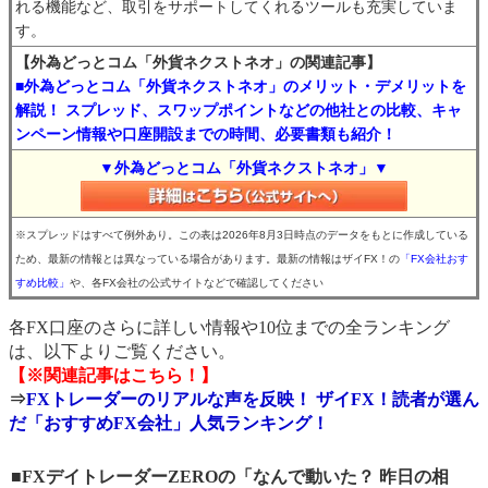
れる機能など、取引をサポートしてくれるツールも充実していま
す。
【外為どっとコム「外貨ネクストネオ」の関連記事】
■外為どっとコム「外貨ネクストネオ」のメリット・デメリットを
解説！ スプレッド、スワップポイントなどの他社との比較、キャ
ンペーン情報や口座開設までの時間、必要書類も紹介！
▼外為どっとコム「外貨ネクストネオ」▼
※スプレッドはすべて例外あり。この表は2026年8月3日時点のデータをもとに作成している
ため、最新の情報とは異なっている場合があります。最新の情報はザイFX！の
「FX会社おす
すめ比較」
や、各FX会社の公式サイトなどで確認してください
各FX口座のさらに詳しい情報や10位までの全ランキング
は、以下よりご覧ください。
【※関連記事はこちら！】
⇒
FXトレーダーのリアルな声を反映！ ザイFX！読者が選ん
だ「おすすめFX会社」人気ランキング！
■FXデイトレーダーZEROの「なんで動いた？ 昨日の相