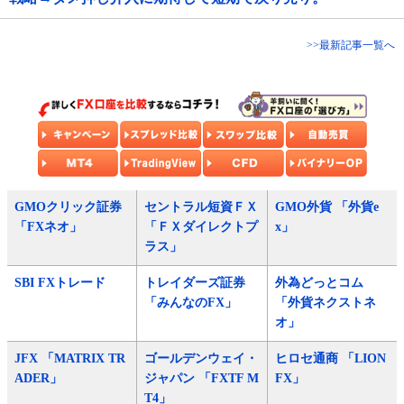
>>最新記事一覧へ
GMOクリック証券
セントラル短資ＦＸ
GMO外貨 「外貨e
「FXネオ」
「ＦＸダイレクトプ
x」
ラス」
SBI FXトレード
トレイダーズ証券
外為どっとコム
「みんなのFX」
「外貨ネクストネ
オ」
JFX 「MATRIX TR
ゴールデンウェイ・
ヒロセ通商 「LION
ADER」
ジャパン 「FXTF M
FX」
T4」