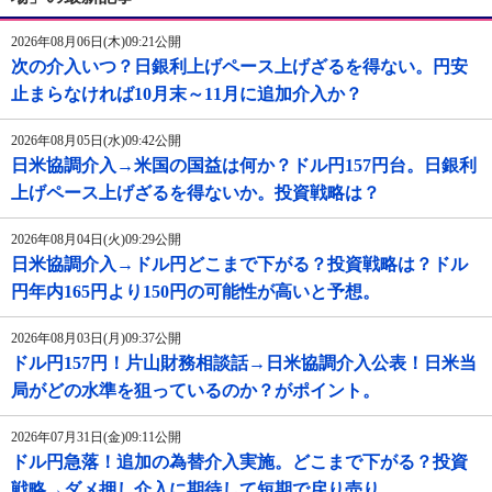
2026年08月06日(木)09:21公開
次の介入いつ？日銀利上げペース上げざるを得ない。円安
止まらなければ10月末～11月に追加介入か？
2026年08月05日(水)09:42公開
日米協調介入→米国の国益は何か？ドル円157円台。日銀利
上げペース上げざるを得ないか。投資戦略は？
2026年08月04日(火)09:29公開
日米協調介入→ドル円どこまで下がる？投資戦略は？ドル
円年内165円より150円の可能性が高いと予想。
2026年08月03日(月)09:37公開
ドル円157円！片山財務相談話→日米協調介入公表！日米当
局がどの水準を狙っているのか？がポイント。
2026年07月31日(金)09:11公開
ドル円急落！追加の為替介入実施。どこまで下がる？投資
戦略→ダメ押し介入に期待して短期で戻り売り。