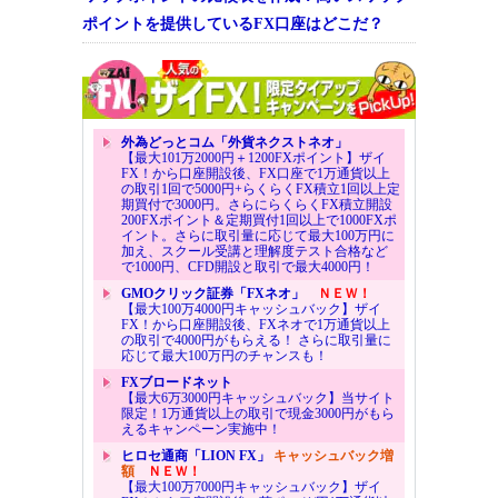
ポイントを提供しているFX口座はどこだ？
外為どっとコム「外貨ネクストネオ」
【最大101万2000円＋1200FXポイント】ザイ
FX！から口座開設後、FX口座で1万通貨以上
の取引1回で5000円+らくらくFX積立1回以上定
期買付で3000円。さらにらくらくFX積立開設
200FXポイント＆定期買付1回以上で1000FXポ
イント。さらに取引量に応じて最大100万円に
加え、スクール受講と理解度テスト合格など
で1000円、CFD開設と取引で最大4000円！
GMOクリック証券「FXネオ」
ＮＥＷ！
【最大100万4000円キャッシュバック】ザイ
FX！から口座開設後、FXネオで1万通貨以上
の取引で4000円がもらえる！ さらに取引量に
応じて最大100万円のチャンスも！
FXブロードネット
【最大6万3000円キャッシュバック】当サイト
限定！1万通貨以上の取引で現金3000円がもら
えるキャンペーン実施中！
ヒロセ通商「LION FX」
キャッシュバック増
額
ＮＥＷ！
【最大100万7000円キャッシュバック】ザイ