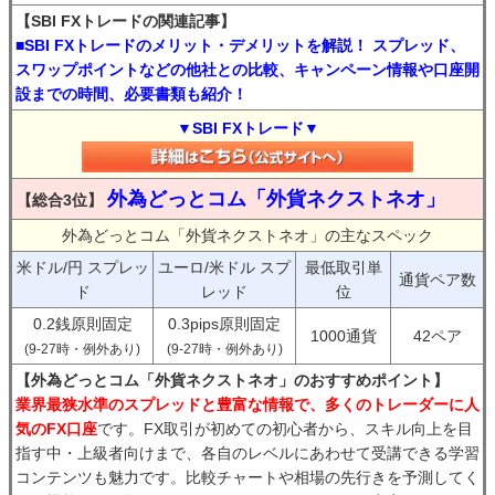
【SBI FXトレードの関連記事】
■SBI FXトレードのメリット・デメリットを解説！ スプレッド、
スワップポイントなどの他社との比較、キャンペーン情報や口座開
設までの時間、必要書類も紹介！
▼SBI FXトレード▼
外為どっとコム「外貨ネクストネオ」
【総合3位】
外為どっとコム「外貨ネクストネオ」の主なスペック
米ドル/円 スプレッ
ユーロ/米ドル スプ
最低取引単
通貨ペア数
ド
レッド
位
0.2銭原則固定
0.3pips原則固定
1000通貨
42ペア
(9-27時・例外あり)
(9-27時・例外あり)
【外為どっとコム「外貨ネクストネオ」のおすすめポイント】
業界最狭水準のスプレッドと豊富な情報で、多くのトレーダーに人
気のFX口座
です。FX取引が初めての初心者から、スキル向上を目
指す中・上級者向けまで、各自のレベルにあわせて受講できる学習
コンテンツも魅力です。比較チャートや相場の先行きを予測してく