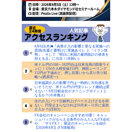
8月6日(木)■『為替介入の影響と更なる実施への
思惑(先週と週明けに実施あり)』と『イラン情
勢』、そして『明日に米国の雇用統計の発表を
控える点』に注目！(羊飼い)
米ドル/円の160～162円台は日米当局の防衛ライ
ンに！ GW介入時安値155円、神田シーリング
152円が下値めど、押し目買いから戻り売り戦
略へ(西原宏一)
日米協調介入の影響で円は一時的に方向感を失
いそうだが、米ドル/円の円安トレンド継続は変
えない！9月日銀会合がターニングポイントと
なるか？(今井雅人)
次の介入いつ？日銀利上げペース上げざるを得
ない。円安止まらなければ10月末～11月に追加
介入か？(ZERO)
FX会社のキャンペーンおすすめ10選！ キャッ
シュバックがもらえる条件がかんたんなFX会社
や、「ザイFX！」限定のキャンペーンを紹介
【2026年8月】(FX情報局)