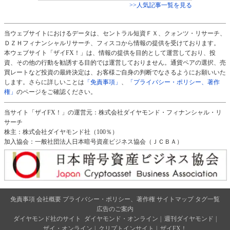
>>人気記事一覧を見る
当ウェブサイトにおけるデータは、セントラル短資ＦＸ、クォンツ・リサーチ、
ＤＺＨフィナンシャルリサーチ、フィスコから情報の提供を受けております。
本ウェブサイト「ザイFX！」は、情報の提供を目的として運営しており、投
資、その他の行動を勧誘する目的では運営しておりません。通貨ペアの選択、売
買レートなど投資の最終決定は、お客様ご自身の判断でなさるようにお願いいた
します。さらに詳しいことは
「免責事項」
、
「プライバシー・ポリシー、著作
権」
のページをご確認ください。
当サイト「ザイFX！」の運営元：株式会社ダイヤモンド・フィナンシャル・リ
サーチ
株主：株式会社ダイヤモンド社（100％）
加入協会：一般社団法人日本暗号資産ビジネス協会（ＪＣＢＡ）
免責事項
会社概要
プライバシー・ポリシー、著作権
サイトマップ
タグ一覧
広告のご案内
ダイヤモンド社のサイト
ダイヤモンド・オンライン
|
週刊ダイヤモンド
|
ザイ・オンライン
|
クリプトインサイト
|
ザイFX！