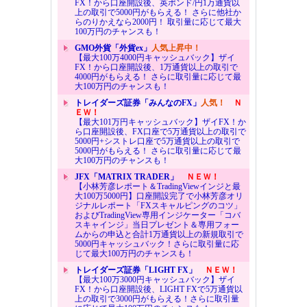
FX！から口座開設後、英ポンド/円1万通貨以
上の取引で5000円がもらえる！ さらに他社か
らのりかえなら2000円！ 取引量に応じて最大
100万円のチャンスも！
GMO外貨「外貨ex」
人気上昇中！
【最大100万4000円キャッシュバック】ザイ
FX！から口座開設後、1万通貨以上の取引で
4000円がもらえる！ さらに取引量に応じて最
大100万円のチャンスも！
トレイダーズ証券「みんなのFX」
人気！
Ｎ
ＥＷ！
【最大101万円キャッシュバック】ザイFX！か
ら口座開設後、FX口座で5万通貨以上の取引で
5000円+シストレ口座で5万通貨以上の取引で
5000円がもらえる！ さらに取引量に応じて最
大100万円のチャンスも！
JFX「MATRIX TRADER」
ＮＥＷ！
【小林芳彦レポート＆TradingViewインジと最
大100万5000円】口座開設完了で小林芳彦オリ
ジナルレポート「FXスキャルピングのコツ」
およびTradingView専用インジケーター「コバ
スキャインジ」当日プレゼント＆専用フォー
ムからの申込と合計1万通貨以上の新規取引で
5000円キャッシュバック！さらに取引量に応
じて最大100万円のチャンスも！
トレイダーズ証券「LIGHT FX」
ＮＥＷ！
【最大100万3000円キャッシュバック】ザイ
FX！から口座開設後、LIGHT FXで5万通貨以
上の取引で3000円がもらえる！さらに取引量