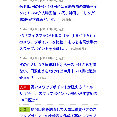
2026年08月06日(木)13時20分公開
米ドル/円の160～162円台は日米当局の防衛ライ
ンに！ GW介入時安値155円、神田シーリング
152円が下値めど、押…
（西原宏一）
2026年08月06日(木)12時00分公開
FX「スイスフラン/トルコリラ（CHF/TRY）」
のスワップポイントを比較！ もっとも高水準の
スワップポイントを提供し…
（FX情報局）
2026年08月06日(木)09時21分公開
次の介入いつ？日銀利上げペース上げざるを得
ない。円安止まらなければ10月末～11月に追加
介入か？
（ZERO）
高いスワップポイントが狙える「トルコ
人気！
リラ/円」。スワップポイントが高いおすすめの
FX口座は？
約40口座を調査して人気12通貨ペアのス
注目！
ワップポイントの比較表を作成！高いスワップ