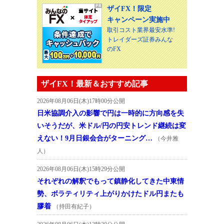
ザイFX！限定
キャンペーン実施中
取引コスト業界最安水準!
トレイダーズ証券みんな
のFX
ザイFX！最新＆おすすめ記事
2026年08月06日(木)17時00分公開
日米協調介入の影響で円は一時的に方向感を失
いそうだが、米ドル/円の円安トレンド継続は変
えない！9月日銀会合がターニング…
（今井雅
人）
2026年08月06日(木)15時29分公開
それぞれの解釈でもって鎮静化してきた中東情
勢、ボラティリティ上がりかけたドル円またも
膠着
（持田有紀子）