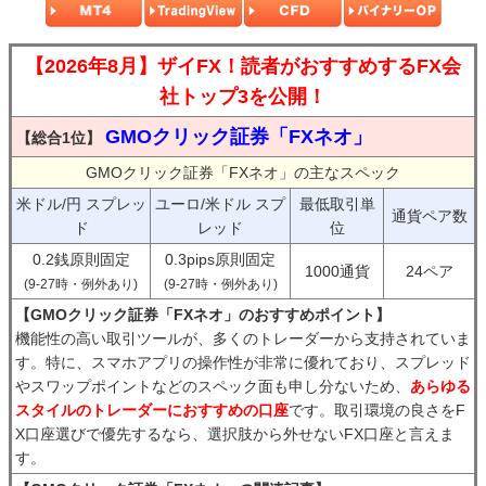
【2026年8月】ザイFX！読者がおすすめするFX会
社トップ3を公開！
GMOクリック証券「FXネオ」
【総合1位】
GMOクリック証券「FXネオ」の主なスペック
米ドル/円 スプレッ
ユーロ/米ドル スプ
最低取引単
通貨ペア数
ド
レッド
位
0.2銭原則固定
0.3pips原則固定
1000通貨
24ペア
(9-27時・例外あり)
(9-27時・例外あり)
【GMOクリック証券「FXネオ」のおすすめポイント】
機能性の高い取引ツールが、多くのトレーダーから支持されていま
す。特に、スマホアプリの操作性が非常に優れており、スプレッド
やスワップポイントなどのスペック面も申し分ないため、
あらゆる
スタイルのトレーダーにおすすめの口座
です。取引環境の良さをF
X口座選びで優先するなら、選択肢から外せないFX口座と言えま
す。