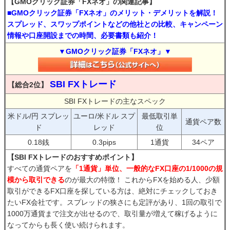
【GMOクリック証券「FXネオ」の関連記事】
■GMOクリック証券「FXネオ」のメリット・デメリットを解説！
スプレッド、スワップポイントなどの他社との比較、キャンペーン
情報や口座開設までの時間、必要書類も紹介！
▼GMOクリック証券「FXネオ」▼
SBI FXトレード
【総合2位】
SBI FXトレードの主なスペック
米ドル/円 スプレッ
ユーロ/米ドル スプ
最低取引単
通貨ペア数
ド
レッド
位
0.18銭
0.3pips
1通貨
34ペア
【SBI FXトレードのおすすめポイント】
すべての通貨ペアを
「1通貨」単位、一般的なFX口座の1/1000の規
模から取引できる
のが最大の特徴！ これからFXを始める人、少額
取引ができるFX口座を探している方は、絶対にチェックしておき
たいFX会社です。スプレッドの狭さにも定評があり、1回の取引で
1000万通貨まで注文が出せるので、取引量が増えて稼げるように
なってからも長く使い続けられます。