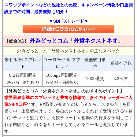
スワップポイントなどの他社との比較、キャンペーン情報や口座開
設までの時間、必要書類も紹介！
▼SBI FXトレード▼
外為どっとコム「外貨ネクストネオ」
【総合3位】
外為どっとコム「外貨ネクストネオ」の主なスペック
米ドル/円 スプレッ
ユーロ/米ドル スプ
最低取引単
通貨ペア数
ド
レッド
位
0.2銭原則固定
0.3pips原則固定
1000通貨
42ペア
(9-27時・例外あり)
(9-27時・例外あり)
【外為どっとコム「外貨ネクストネオ」のおすすめポイント】
業界最狭水準のスプレッドと豊富な情報で、多くのトレーダーに人
気のFX口座
です。FX取引が初めての初心者から、スキル向上を目
指す中・上級者向けまで、各自のレベルにあわせて受講できる学習
コンテンツも魅力です。比較チャートや相場の先行きを予測してく
れる機能など、取引をサポートしてくれるツールも充実していま
す。