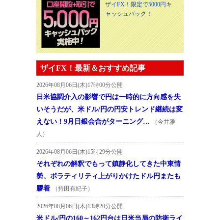
ザイFX！限定で5000円キ
ャッシュバック！
ザイFX！最新＆おすすめ記事
2026年08月06日(木)17時00分公開
日米協調介入の影響で円は一時的に方向感を失
いそうだが、米ドル/円の円安トレンド継続は変
えない！9月日銀会合がターニング…
（今井雅
人）
2026年08月06日(木)15時29分公開
それぞれの解釈でもって鎮静化してきた中東情
勢、ボラティリティ上がりかけたドル円またも
膠着
（持田有紀子）
2026年08月06日(木)13時20分公開
米ドル/円の160～162円台は日米当局の防衛ライ