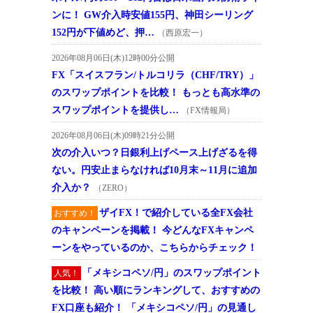
ンに！ GW介入時安値155円、神田シーリング
152円が下値めど、押…
（西原宏一）
2026年08月06日(木)12時00分公開
FX「スイスフラン/トルコリラ（CHF/TRY）」
のスワップポイントを比較！ もっとも高水準の
スワップポイントを提供し…
（FX情報局）
2026年08月06日(木)09時21分公開
次の介入いつ？日銀利上げペース上げざるを得
ない。円安止まらなければ10月末～11月に追加
介入か？
（ZERO）
ザイFX！で紹介している全FX会社
おすすめ！
のキャンペーンを掲載！ 今どんなFXキャンペ
ーンをやっているのか、こちらからチェック！
「メキシコペソ/円」のスワップポイント
人気！
を比較！ 高い順にランキングして、おすすめの
FX口座も紹介！ 「メキシコペソ/円」の見通し