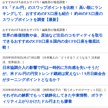
おすすめのFX会社をザイFX！編集部が徹底調査！
FX「ドル/円」のスワップポイントを比較！ 高い順にラン
キングして、おすすめのFX口座も紹介！ 約40のFX口座の
スワップポイントを調査【最新】
おすすめのFX会社をザイFX！編集部が徹底調査！
世界の株価指数や金、原油など注目のコモディティを取引
できるおすすめのCFD口座＆国内の全CFD口座を徹底比
較！
2026年08月06日(木)17:00公開 [今井雅人の「どうする？ どうなる？ 日本経
済、世界経済」]
日米協調介入の影響で円は一時的に方向感を失いそうだ
が、米ドル/円の円安トレンド継続は変えない！9月日銀会合
がターニングポイントとなるか？
2026年08月06日(木)15:29公開 [持田有紀子の「戦うオンナのマーケット日記」]
それぞれの解釈でもって鎮静化してきた中東情勢、ボラテ
ィリティ上がりかけたドル円またも膠着