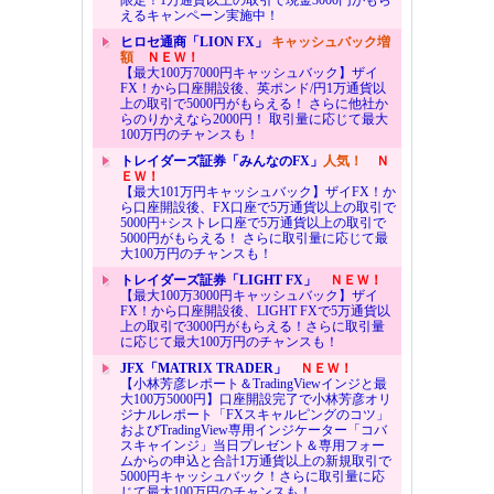
えるキャンペーン実施中！
ヒロセ通商「LION FX」
キャッシュバック増
額
ＮＥＷ！
【最大100万7000円キャッシュバック】ザイ
FX！から口座開設後、英ポンド/円1万通貨以
上の取引で5000円がもらえる！ さらに他社か
らのりかえなら2000円！ 取引量に応じて最大
100万円のチャンスも！
トレイダーズ証券「みんなのFX」
人気！
Ｎ
ＥＷ！
【最大101万円キャッシュバック】ザイFX！か
ら口座開設後、FX口座で5万通貨以上の取引で
5000円+シストレ口座で5万通貨以上の取引で
5000円がもらえる！ さらに取引量に応じて最
大100万円のチャンスも！
トレイダーズ証券「LIGHT FX」
ＮＥＷ！
【最大100万3000円キャッシュバック】ザイ
FX！から口座開設後、LIGHT FXで5万通貨以
上の取引で3000円がもらえる！さらに取引量
に応じて最大100万円のチャンスも！
JFX「MATRIX TRADER」
ＮＥＷ！
【小林芳彦レポート＆TradingViewインジと最
大100万5000円】口座開設完了で小林芳彦オリ
ジナルレポート「FXスキャルピングのコツ」
およびTradingView専用インジケーター「コバ
スキャインジ」当日プレゼント＆専用フォー
ムからの申込と合計1万通貨以上の新規取引で
5000円キャッシュバック！さらに取引量に応
じて最大100万円のチャンスも！