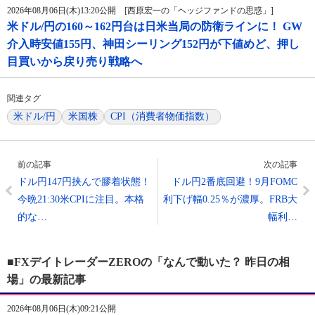
2026年08月06日(木)13:20公開 [西原宏一の「ヘッジファンドの思惑」]
米ドル/円の160～162円台は日米当局の防衛ラインに！ GW
介入時安値155円、神田シーリング152円が下値めど、押し
目買いから戻り売り戦略へ
関連タグ
米ドル/円
米国株
CPI（消費者物価指数）
前の記事
次の記事
ドル円147円挟んで膠着状態！
ドル円2番底回避！9月FOMC
今晩21:30米CPIに注目。本格
利下げ幅0.25％が濃厚。FRB大
的な…
幅利…
■FXデイトレーダーZEROの「なんで動いた？ 昨日の相
場」の最新記事
2026年08月06日(木)09:21公開