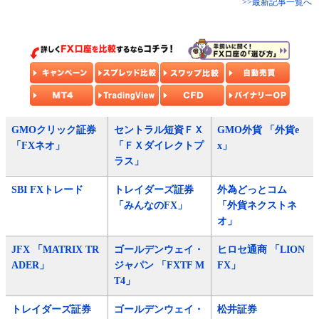
>>最新記事一覧へ
GMOクリック証券
セントラル短資ＦＸ
GMO外貨 「外貨e
「FXネオ」
「ＦＸダイレクトプ
x」
ラス」
SBI FXトレード
トレイダーズ証券
外為どっとコム
「みんなのFX」
「外貨ネクストネ
オ」
JFX 「MATRIX TR
ゴールデンウェイ・
ヒロセ通商 「LION
ADER」
ジャパン 「FXTF M
FX」
T4」
トレイダーズ証券
ゴールデンウェイ・
松井証券