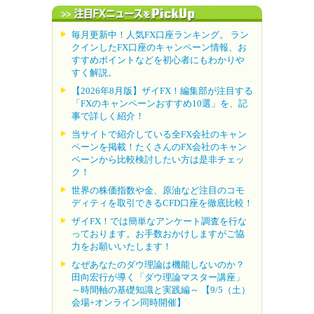
毎月更新中！人気FX口座ランキング。 ラン
クインしたFX口座のキャンペーン情報、お
すすめポイントなどを初心者にもわかりや
すく解説。
【2026年8月版】ザイFX！編集部が注目する
「FXのキャンペーンおすすめ10選」を、記
事で詳しく紹介！
当サイトで紹介している全FX会社のキャン
ペーンを掲載！たくさんのFX会社のキャン
ペーンから比較検討したい方は是非チェッ
ク！
世界の株価指数や金、原油など注目のコモ
ディティを取引できるCFD口座を徹底比較！
ザイFX！では簡単なアンケート調査を行な
っております。お手数おかけしますがご協
力をお願いいたします！
なぜあなたのダウ理論は機能しないのか？
田向宏行が導く「ダウ理論マスター講座」
～時間軸の基礎知識と実践編～ 【9/5（土）
会場+オンライン同時開催】