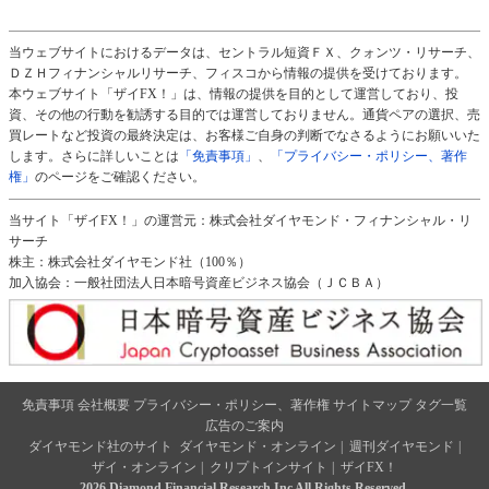
当ウェブサイトにおけるデータは、セントラル短資ＦＸ、クォンツ・リサーチ、
ＤＺＨフィナンシャルリサーチ、フィスコから情報の提供を受けております。
本ウェブサイト「ザイFX！」は、情報の提供を目的として運営しており、投
資、その他の行動を勧誘する目的では運営しておりません。通貨ペアの選択、売
買レートなど投資の最終決定は、お客様ご自身の判断でなさるようにお願いいた
します。さらに詳しいことは
「免責事項」
、
「プライバシー・ポリシー、著作
権」
のページをご確認ください。
当サイト「ザイFX！」の運営元：株式会社ダイヤモンド・フィナンシャル・リ
サーチ
株主：株式会社ダイヤモンド社（100％）
加入協会：一般社団法人日本暗号資産ビジネス協会（ＪＣＢＡ）
免責事項
会社概要
プライバシー・ポリシー、著作権
サイトマップ
タグ一覧
広告のご案内
ダイヤモンド社のサイト
ダイヤモンド・オンライン
|
週刊ダイヤモンド
|
ザイ・オンライン
|
クリプトインサイト
|
ザイFX！
2026 Diamond Financial Research,Inc All Rights Reserved.