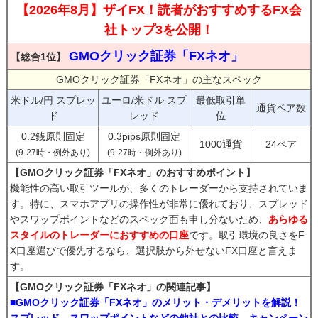
【2026年8月】ザイFX！読者がおすすめするFX会
社トップ3を公開！
GMOクリック証券「FXネオ」
【総合1位】
GMOクリック証券「FXネオ」の主なスペック
米ドル/円 スプレッ
ユーロ/米ドル スプ
最低取引単
通貨ペア数
ド
レッド
位
0.2銭原則固定
0.3pips原則固定
1000通貨
24ペア
(9-27時・例外あり)
(9-27時・例外あり)
【GMOクリック証券「FXネオ」のおすすめポイント】
機能性の高い取引ツールが、多くのトレーダーから支持されていま
す。特に、スマホアプリの操作性が非常に優れており、スプレッド
やスワップポイントなどのスペック面も申し分ないため、
あらゆる
スタイルのトレーダーにおすすめの口座
です。取引環境の良さをF
X口座選びで優先するなら、選択肢から外せないFX口座と言えま
す。
【GMOクリック証券「FXネオ」の関連記事】
■GMOクリック証券「FXネオ」のメリット・デメリットを解説！