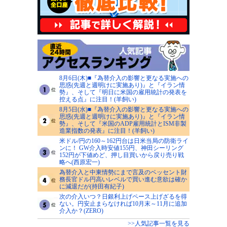
8月6日(木)■『為替介入の影響と更なる実施への
思惑(先週と週明けに実施あり)』と『イラン情
勢』、そして『明日に米国の雇用統計の発表を
控える点』に注目！(羊飼い)
8月5日(水)■『為替介入の影響と更なる実施への
思惑(先週と週明けに実施あり)』と『イラン情
勢』、そして『米国のADP雇用統計とISM非製
造業指数の発表』に注目！(羊飼い)
米ドル/円の160～162円台は日米当局の防衛ライ
ンに！ GW介入時安値155円、神田シーリング
152円が下値めど、押し目買いから戻り売り戦
略へ(西原宏一)
為替介入と中東情勢にまで言及のベッセント財
務長官ドル円高いレベルで買い進む意欲は確か
に減退だが(持田有紀子)
次の介入いつ？日銀利上げペース上げざるを得
ない。円安止まらなければ10月末～11月に追加
介入か？(ZERO)
>>人気記事一覧を見る