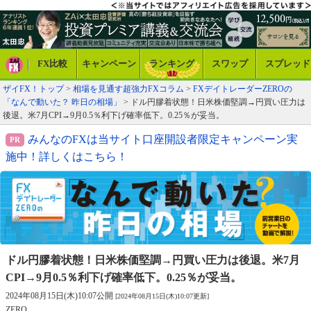
FX比較
キャンペーン
ランキング
スワップ
スプレッド
ザイFX！トップ
>
相場を見通す超強力FXコラム
>
FXデイトレーダーZEROの
「なんで動いた？ 昨日の相場」
> ドル円膠着状態！日米株価堅調→円買い圧力は
後退。米7月CPI→9月0.5％利下げ確率低下。0.25％が妥当。
みんなのFXは当サイト口座開設者限定キャンペーン実
施中！詳しくはこちら！
ドル円膠着状態！日米株価堅調→円買い圧力は後退。
米7月
CPI→9月0.5％利下げ確率低下。0.25％が妥当。
2024年08月15日(木)10:07公開
[2024年08月15日(木)10:07更新]
ZERO