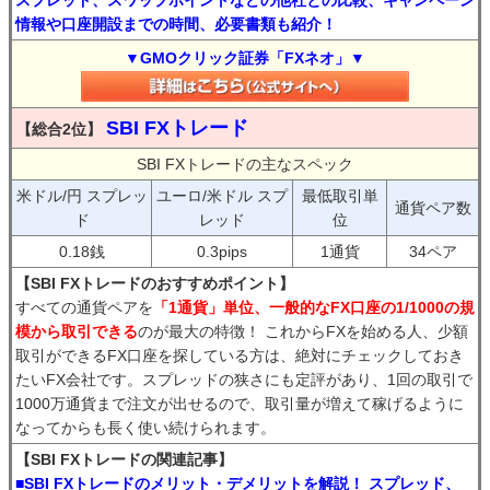
スプレッド、スワップポイントなどの他社との比較、キャンペーン
情報や口座開設までの時間、必要書類も紹介！
▼GMOクリック証券「FXネオ」▼
SBI FXトレード
【総合2位】
SBI FXトレードの主なスペック
米ドル/円 スプレッ
ユーロ/米ドル スプ
最低取引単
通貨ペア数
ド
レッド
位
0.18銭
0.3pips
1通貨
34ペア
【SBI FXトレードのおすすめポイント】
すべての通貨ペアを
「1通貨」単位、一般的なFX口座の1/1000の規
模から取引できる
のが最大の特徴！ これからFXを始める人、少額
取引ができるFX口座を探している方は、絶対にチェックしておき
たいFX会社です。スプレッドの狭さにも定評があり、1回の取引で
1000万通貨まで注文が出せるので、取引量が増えて稼げるように
なってからも長く使い続けられます。
【SBI FXトレードの関連記事】
■SBI FXトレードのメリット・デメリットを解説！ スプレッド、