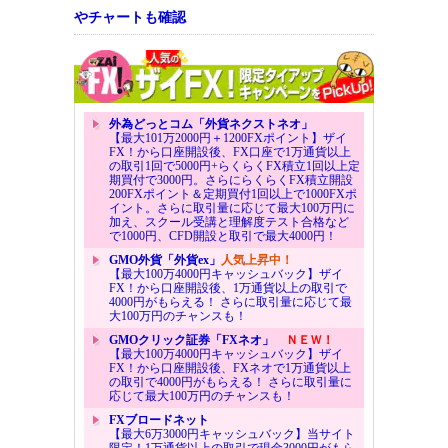
やチャートも確認
外為どっとコム「外貨ネクストネオ」
【最大101万2000円＋1200FXポイント】ザイ
FX！から口座開設後、FX口座で1万通貨以上
の取引1回で5000円+らくらくFX積立1回以上定
期買付で3000円。さらにらくらくFX積立開設
200FXポイント＆定期買付1回以上で1000FXポ
イント。さらに取引量に応じて最大100万円に
加え、スクール受講と理解度テスト合格など
で1000円、CFD開設と取引で最大4000円！
GMO外貨「外貨ex」
人気上昇中！
【最大100万4000円キャッシュバック】ザイ
FX！から口座開設後、1万通貨以上の取引で
4000円がもらえる！ さらに取引量に応じて最
大100万円のチャンスも！
GMOクリック証券「FXネオ」
ＮＥＷ！
【最大100万4000円キャッシュバック】ザイ
FX！から口座開設後、FXネオで1万通貨以上
の取引で4000円がもらえる！ さらに取引量に
応じて最大100万円のチャンスも！
FXブロードネット
【最大6万3000円キャッシュバック】当サイト
限定！1万通貨以上の取引で現金3000円がもら