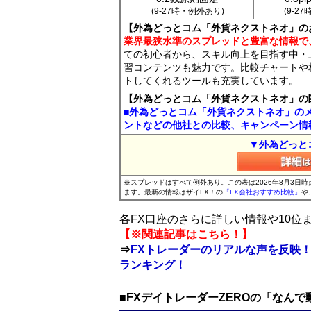
(9-27時・例外あり)
(9-2
【外為どっとコム「外貨ネクストネオ」の
業界最狭水準のスプレッドと豊富な情報で
ての初心者から、スキル向上を目指す中・
習コンテンツも魅力です。比較チャートや
トしてくれるツールも充実しています。
【外為どっとコム「外貨ネクストネオ」の
■外為どっとコム「外貨ネクストネオ」の
ントなどの他社との比較、キャンペーン情
▼外為どっと
※スプレッドはすべて例外あり。この表は2026年8月3日
ます。最新の情報はザイFX！の
「FX会社おすすめ比較」
や
各FX口座のさらに詳しい情報や10
【※関連記事はこちら！】
⇒
FXトレーダーのリアルな声を反映！
ランキング！
■FXデイトレーダーZEROの「なん