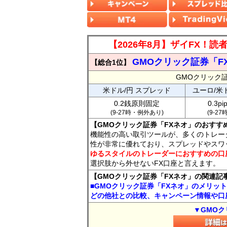
【2026年8月】ザイFX！
GMOクリック証券「F
【総合1位】
GMOクリック
米ドル/円 スプレッド
ユーロ/米
0.2銭原則固定
0.3p
(9-27時・例外あり)
(9-2
【GMOクリック証券「FXネオ」のおすす
機能性の高い取引ツールが、多くのトレー
性が非常に優れており、スプレッドやスワ
ゆるスタイルのトレーダーにおすすめの口
選択肢から外せないFX口座と言えます。
【GMOクリック証券「FXネオ」の関連記
■GMOクリック証券「FXネオ」のメリッ
どの他社との比較、キャンペーン情報や口
▼GMOク