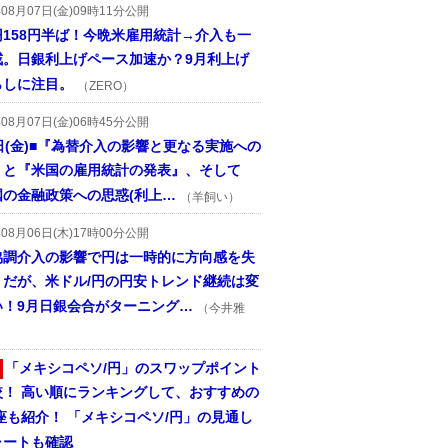
年08月07日(金)09時11分公開
円158円半ば！今晩米雇用統計→介入も一
戒。日銀利上げペース加速か？9月利上げ
らしに注目。
（ZERO）
年08月07日(金)06時45分公開
日(金)■『為替介入の影響と更なる実施への
』と『米国の雇用統計の発表』、そして
国の金融政策への思惑(利上…
（羊飼い）
年08月06日(木)17時00分公開
協調介入の影響で円は一時的に方向感を失
うだが、米ドル/円の円安トレンド継続は変
い！9月日銀会合がターニング…
（今井雅
「メキシコペソ/円」のスワップポイント
較！ 高い順にランキングして、おすすめの
座も紹介！ 「メキシコペソ/円」の見通し
ャートも確認