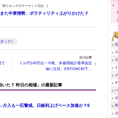
紀子の「戦うオンナのマーケット日記」]
きた中東情勢、ボラティリティ上がりかけたド
スダック）
次の記事
境で
ドル円145円台！今晩、米雇用統計基準改定
値に注目。9月FOMC利下…
で動いた？ 昨日の相場」の最新記事
計→介入も一応警戒。日銀利上げペース加速か？9