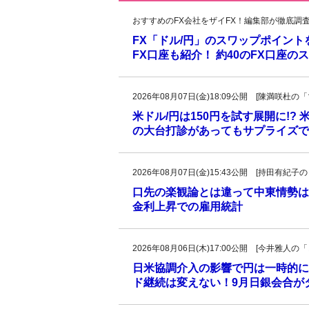
おすすめのFX会社をザイFX！編集部が徹底調
FX「ドル/円」のスワップポイン
FX口座も紹介！ 約40のFX口座
2026年08月07日(金)18:09公開 [陳満咲
米ドル/円は150円を試す展開に!?
の大台打診があってもサプライズで
2026年08月07日(金)15:43公開 [持田有
口先の楽観論とは違って中東情勢は
金利上昇での雇用統計
2026年08月06日(木)17:00公開 [今井雅
日米協調介入の影響で円は一時的に
ド継続は変えない！9月日銀会合が