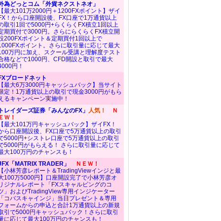
外為どっとコム「外貨ネクストネオ」
【最大101万2000円＋1200FXポイント】ザイ
FX！から口座開設後、FX口座で1万通貨以上
の取引1回で5000円+らくらくFX積立1回以上
定期買付で3000円。さらにらくらくFX積立開
設200FXポイント＆定期買付1回以上で
1000FXポイント。さらに取引量に応じて最大
100万円に加え、スクール受講と理解度テスト
合格などで1000円、CFD開設と取引で最大
4000円！
FXブロードネット
【最大6万3000円キャッシュバック】当サイト
限定！1万通貨以上の取引で現金3000円がもら
えるキャンペーン実施中！
トレイダーズ証券「みんなのFX」
人気！
Ｎ
ＥＷ！
【最大101万円キャッシュバック】ザイFX！
から口座開設後、FX口座で5万通貨以上の取引
で5000円+シストレ口座で5万通貨以上の取引
で5000円がもらえる！ さらに取引量に応じて
最大100万円のチャンスも！
JFX「MATRIX TRADER」
ＮＥＷ！
【小林芳彦レポート＆TradingViewインジと最
大100万5000円】口座開設完了で小林芳彦オ
リジナルレポート「FXスキャルピングのコ
ツ」およびTradingView専用インジケーター
「コバスキャインジ」当日プレゼント＆専用
フォームからの申込と合計1万通貨以上の新規
取引で5000円キャッシュバック！さらに取引
量に応じて最大100万円のチャンスも！