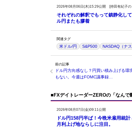
2026年08月06日(木)15:29公開 [持田有
それぞれの解釈でもって鎮静化して
ル円またも膠着
関連タグ
米ドル/円
S&P500
NASDAQ（ナ
前の記事
ドル円方向感なし？円買い積み上げる環
もない。今週はFOMC議事録…
■FXデイトレーダーZEROの「なん
2026年08月07日(金)09:11公開
ドル円158円半ば！今晩米雇用統
月利上げ地ならしに注目。