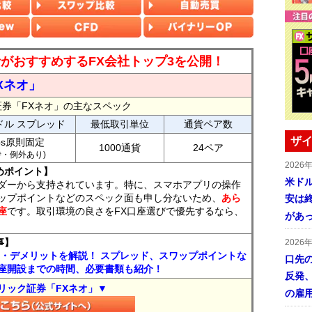
読者がおすすめするFX会社トップ3を公開！
Xネオ」
証券「FXネオ」の主なスペック
ドル スプレッド
最低取引単位
通貨ペア数
ザイ
ips原則固定
1000通貨
24ペア
7時・例外あり)
2026
めポイント】
米ドル
ダーから支持されています。特に、スマホアプリの操作
ップポイントなどのスペック面も申し分ないため、
あら
安は終
座
です。取引環境の良さをFX口座選びで優先するなら、
があ
事】
2026
ト・デメリットを解説！ スプレッド、スワップポイントな
口先
座開設までの時間、必要書類も紹介！
反発
リック証券「FXネオ」▼
の雇