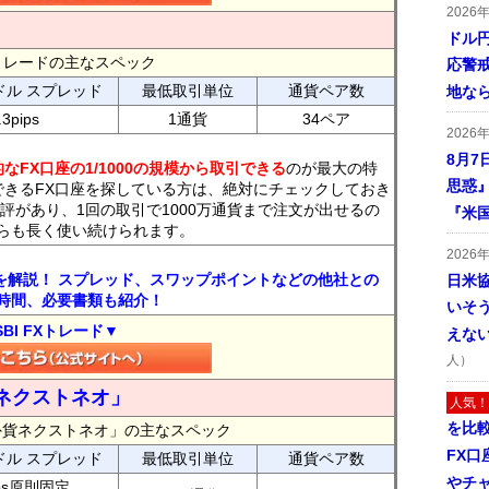
2026
ドル
FXトレードの主なスペック
応警
ドル スプレッド
最低取引単位
通貨ペア数
地な
.3pips
1通貨
34ペア
2026
8月7
なFX口座の1/1000の規模から取引できる
のが最大の特
思惑
できるFX口座を探している方は、絶対にチェックしておき
評があり、1回の取引で1000万通貨まで注文が出せるの
『米
らも長く使い続けられます。
2026
トを解説！ スプレッド、スワップポイントなどの他社との
日米
時間、必要書類も紹介！
いそ
SBI FXトレード▼
えな
人）
ネクストネオ」
人気！
を比
外貨ネクストネオ」の主なスペック
FX口
ドル スプレッド
最低取引単位
通貨ペア数
やチ
ips原則固定