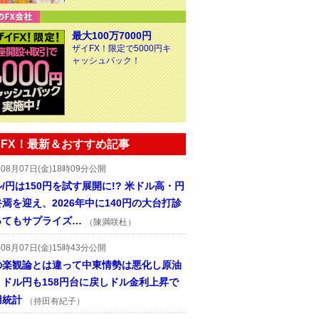
最大100万7000円
ザイFX！限定で5000円キ
ャッシュバック！
FX！最新＆おすすめ記事
年08月07日(金)18時09分公開
/円は150円を試す展開に!? 米ドル高・円
焉を迎え、2026年中に140円の大台打診
ってもサプライズ…
（陳満咲杜）
年08月07日(金)15時43分公開
の楽観論とは違って中東情勢は悪化し原油
、ドル円も158円台に戻しドル金利上昇で
用統計
（持田有紀子）