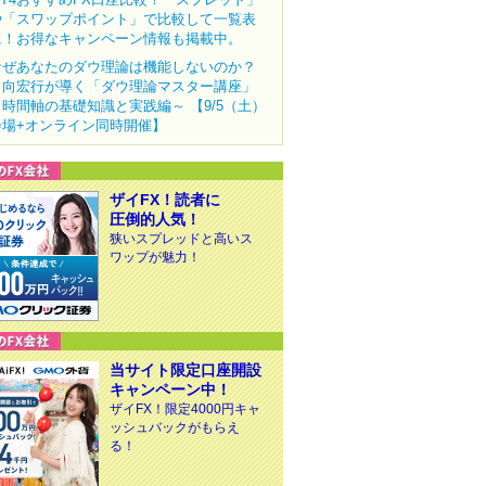
や「スワップポイント」で比較して一覧表
に！お得なキャンペーン情報も掲載中。
なぜあなたのダウ理論は機能しないのか？
田向宏行が導く「ダウ理論マスター講座」
～時間軸の基礎知識と実践編～ 【9/5（土）
会場+オンライン同時開催】
ザイFX！読者に
圧倒的人気！
狭いスプレッドと高いス
ワップが魅力！
当サイト限定口座開設
キャンペーン中！
ザイFX！限定4000円キャ
ッシュバックがもらえ
る！