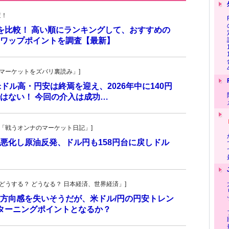
査！
トを比較！ 高い順にランキングして、おすすめの
のスワップポイントを調査【最新】
杜の「マーケットをズバリ裏読み」]
 米ドル高・円安は終焉を迎え、2026年中に140円
はない！ 今回の介入は成功…
紀子の「戦うオンナのマーケット日記」]
悪化し原油反発、ドル円も158円台に戻しドル
人の「どうする？ どうなる？ 日本経済、世界経済」]
方向感を失いそうだが、米ドル/円の円安トレン
ターニングポイントとなるか？