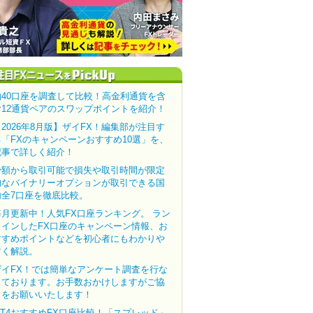
約40口座を調査して比較！高金利通貨を含
む12通貨ペアのスワップポイントを紹介！
【2026年8月版】ザイFX！編集部が注目す
る「FXのキャンペーンおすすめ10選」を、
記事で詳しく紹介！
少額から取引可能で損失や取引時間が限定
的なバイナリーオプションが取引できる国
内全7口座を徹底比較。
毎月更新中！人気FX口座ランキング。 ラン
クインしたFX口座のキャンペーン情報、お
すすめポイントなどを初心者にもわかりや
すく解説。
ザイFX！では簡単なアンケート調査を行な
っております。お手数おかけしますがご協
力をお願いいたします！
MT4おすすめFX口座比較！「スプレッド」