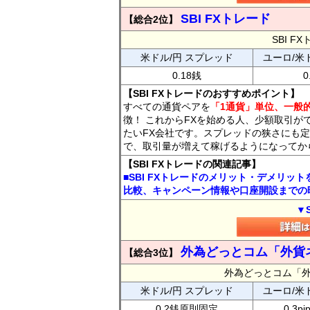
SBI FXトレード
【総合2位】
SBI 
米ドル/円 スプレッド
ユーロ/米
0.18銭
0
【SBI FXトレードのおすすめポイント】
すべての通貨ペアを
「1通貨」単位、一般的
徴！ これからFXを始める人、少額取引が
たいFX会社です。スプレッドの狭さにも定
で、取引量が増えて稼げるようになってか
【SBI FXトレードの関連記事】
■SBI FXトレードのメリット・デメリッ
比較、キャンペーン情報や口座開設までの
▼
外為どっとコム「外貨
【総合3位】
外為どっとコム「
米ドル/円 スプレッド
ユーロ/米
0.2銭原則固定
0.3p