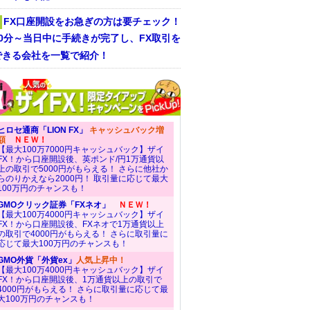
FX口座開設をお急ぎの方は要チェック！
30分～当日中に手続きが完了し、FX取引を
できる会社を一覧で紹介！
ヒロセ通商「LION FX」
キャッシュバック増
額
ＮＥＷ！
【最大100万7000円キャッシュバック】ザイ
FX！から口座開設後、英ポンド/円1万通貨以
上の取引で5000円がもらえる！ さらに他社か
らのりかえなら2000円！ 取引量に応じて最大
100万円のチャンスも！
GMOクリック証券「FXネオ」
ＮＥＷ！
【最大100万4000円キャッシュバック】ザイ
FX！から口座開設後、FXネオで1万通貨以上
の取引で4000円がもらえる！ さらに取引量に
応じて最大100万円のチャンスも！
GMO外貨「外貨ex」
人気上昇中！
【最大100万4000円キャッシュバック】ザイ
FX！から口座開設後、1万通貨以上の取引で
4000円がもらえる！ さらに取引量に応じて最
大100万円のチャンスも！