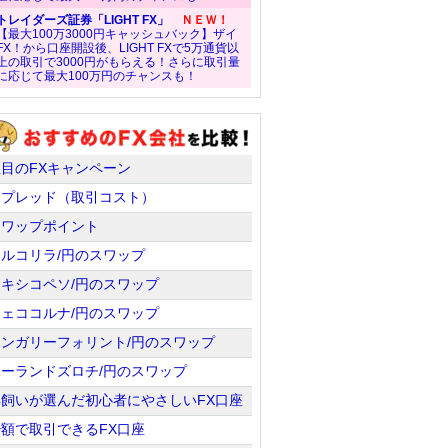
トレイダーズ証券「LIGHT FX」
ＮＥＷ！
【最大100万3000円キャッシュバック】ザイ
FX！から口座開設後、LIGHT FXで5万通貨以
上の取引で3000円がもらえる！さらに取引量
に応じて最大100万円のチャンスも！
注目のFXキャンペーン
スプレッド（取引コスト）
スワップポイント
トルコリラ/円のスワップ
メキシコペソ/円のスワップ
チェココルナ/円のスワップ
ハンガリーフォリント/円のスワップ
ポーランドズロチ/円のスワップ
羊飼いが選んだ初心者にやさしいFX口座
少額で取引できるFX口座