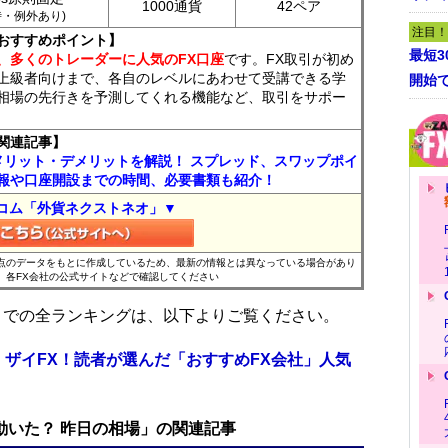
1000通貨
42ペア
7時・例外あり)
注目！
おすすめポイント】
最短
、多くのトレーダーに人気のFX口座
です。FX取引が初め
上級者向けまで、各自のレベルにあわせて受講できる学
開始
相場の先行きを予測してくれる機能など、取引をサポー
関連記事】
メリット・デメリットを解説！ スプレッド、スワップポイ
報や口座開設までの時間、必要書類も紹介！
コム「外貨ネクストネオ」▼
時点のデータをもとに作成しているため、最新の情報とは異なっている場合があり
、各FX会社の公式サイトなどで確認してください
位までの全ランキングは、以下よりご覧ください。
 ザイFX！読者が選んだ「おすすめFX会社」人気
で動いた？ 昨日の相場」の関連記事