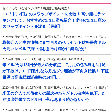
おすすめのFX会社をザイFX！編集部が徹底調査！
FX「ドル/円」のスワップポイントを比較！ 高い順にラン
キングして、おすすめのFX口座も紹介！ 約40のFX口座の
スワップポイントを調査【最新】
2026年08月05日(水)13:33公開 [持田有紀子の「戦うオンナのマーケット日記」]
為替介入と中東情勢にまで言及のベッセント財務長官ドル
円高いレベルで買い進む意欲は確かに減退だが
2026年08月04日(火)16:43公開 [田向宏行式 副業FXのススメ!]
米ドル/円は155円が最大の分岐点！ 7月足の包み線を8月足
が下抜け、155円割れなら月足ダウ理論が下向き転換！ 下値
目処は高市総裁誕生時の147円…
2026年08月04日(火)15:37公開 [持田有紀子の「戦うオンナのマーケット日記」]
米国の介入で米債売りの懸念やわらぎドル金利も低下、た
だ演出効果でのドル円下落はあまり続かないかも
2026年08月03日(月)14:57公開 [西原宏一・叶内文子の「FX＆株 今週の作戦会