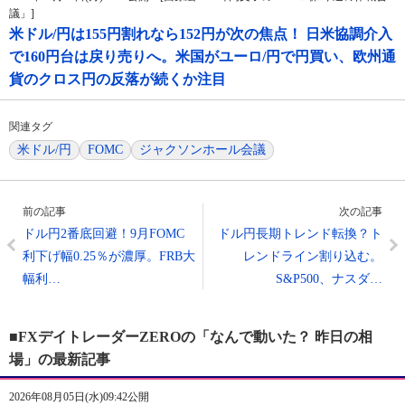
議」]
米ドル/円は155円割れなら152円が次の焦点！ 日米協調介入
で160円台は戻り売りへ。米国がユーロ/円で円買い、欧州通
貨のクロス円の反落が続くか注目
関連タグ
米ドル/円
FOMC
ジャクソンホール会議
前の記事
次の記事
ドル円2番底回避！9月FOMC
ドル円長期トレンド転換？ト
利下げ幅0.25％が濃厚。FRB大
レンドライン割り込む。
幅利…
S&P500、ナスダ…
■FXデイトレーダーZEROの「なんで動いた？ 昨日の相
場」の最新記事
2026年08月05日(水)09:42公開