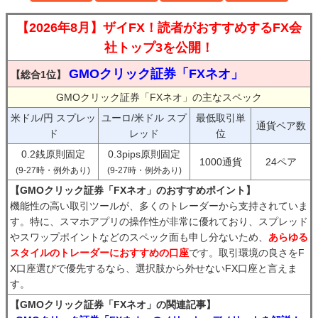
【2026年8月】ザイFX！読者がおすすめするFX会
社トップ3を公開！
GMOクリック証券「FXネオ」
【総合1位】
GMOクリック証券「FXネオ」の主なスペック
米ドル/円 スプレッ
ユーロ/米ドル スプ
最低取引単
通貨ペア数
ド
レッド
位
0.2銭原則固定
0.3pips原則固定
1000通貨
24ペア
(9-27時・例外あり)
(9-27時・例外あり)
【GMOクリック証券「FXネオ」のおすすめポイント】
機能性の高い取引ツールが、多くのトレーダーから支持されていま
す。特に、スマホアプリの操作性が非常に優れており、スプレッド
やスワップポイントなどのスペック面も申し分ないため、
あらゆる
スタイルのトレーダーにおすすめの口座
です。取引環境の良さをF
X口座選びで優先するなら、選択肢から外せないFX口座と言えま
す。
【GMOクリック証券「FXネオ」の関連記事】