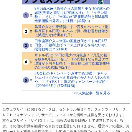
8月5日(水)■『為替介入の影響と更なる実施への
思惑(先週と週明けに実施あり)』と『イラン情
勢』、そして『米国のADP雇用統計とISM非製
造業指数の発表』に注目！(羊飼い)
為替介入と中東情勢にまで言及のベッセント財
務長官ドル円高いレベルで買い進む意欲は確か
に減退だが(持田有紀子)
日米協調介入→米国の国益は何か？ドル円157
円台。日銀利上げペース上げざるを得ないか。
投資戦略は？(ZERO)
米ドル/円は155円が最大の分岐点！ 7月足の包
み線を8月足が下抜け、155円割れなら月足ダウ
理論が下向き転換！ 下値目処は高市総裁誕生時
の147円の窓(田向宏行)
FX会社のキャンペーンおすすめ10選！ キャッ
シュバックがもらえる条件がかんたんなFX会社
や、「ザイFX！」限定のキャンペーンを紹介
【2026年8月】(FX情報局)
>>人気記事一覧を見る
当ウェブサイトにおけるデータは、セントラル短資ＦＸ、クォンツ・リサーチ、
ＤＺＨフィナンシャルリサーチ、フィスコから情報の提供を受けております。
本ウェブサイト「ザイFX！」は、情報の提供を目的として運営しており、投
資、その他の行動を勧誘する目的では運営しておりません。通貨ペアの選択、売
買レートなど投資の最終決定は、お客様ご自身の判断でなさるようにお願いいた