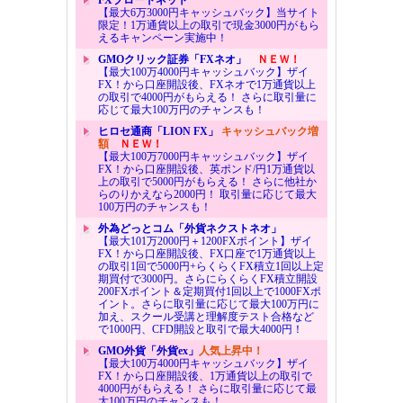
【最大6万3000円キャッシュバック】当サイト
限定！1万通貨以上の取引で現金3000円がもら
えるキャンペーン実施中！
GMOクリック証券「FXネオ」
ＮＥＷ！
【最大100万4000円キャッシュバック】ザイ
FX！から口座開設後、FXネオで1万通貨以上
の取引で4000円がもらえる！ さらに取引量に
応じて最大100万円のチャンスも！
ヒロセ通商「LION FX」
キャッシュバック増
額
ＮＥＷ！
【最大100万7000円キャッシュバック】ザイ
FX！から口座開設後、英ポンド/円1万通貨以
上の取引で5000円がもらえる！ さらに他社か
らのりかえなら2000円！ 取引量に応じて最大
100万円のチャンスも！
外為どっとコム「外貨ネクストネオ」
【最大101万2000円＋1200FXポイント】ザイ
FX！から口座開設後、FX口座で1万通貨以上
の取引1回で5000円+らくらくFX積立1回以上定
期買付で3000円。さらにらくらくFX積立開設
200FXポイント＆定期買付1回以上で1000FXポ
イント。さらに取引量に応じて最大100万円に
加え、スクール受講と理解度テスト合格など
で1000円、CFD開設と取引で最大4000円！
GMO外貨「外貨ex」
人気上昇中！
【最大100万4000円キャッシュバック】ザイ
FX！から口座開設後、1万通貨以上の取引で
4000円がもらえる！ さらに取引量に応じて最
大100万円のチャンスも！