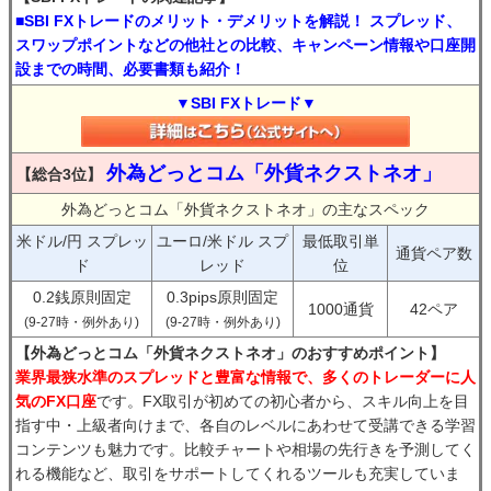
■SBI FXトレードのメリット・デメリットを解説！ スプレッド、
スワップポイントなどの他社との比較、キャンペーン情報や口座開
設までの時間、必要書類も紹介！
▼SBI FXトレード▼
外為どっとコム「外貨ネクストネオ」
【総合3位】
外為どっとコム「外貨ネクストネオ」の主なスペック
米ドル/円 スプレッ
ユーロ/米ドル スプ
最低取引単
通貨ペア数
ド
レッド
位
0.2銭原則固定
0.3pips原則固定
1000通貨
42ペア
(9-27時・例外あり)
(9-27時・例外あり)
【外為どっとコム「外貨ネクストネオ」のおすすめポイント】
業界最狭水準のスプレッドと豊富な情報で、多くのトレーダーに人
気のFX口座
です。FX取引が初めての初心者から、スキル向上を目
指す中・上級者向けまで、各自のレベルにあわせて受講できる学習
コンテンツも魅力です。比較チャートや相場の先行きを予測してく
れる機能など、取引をサポートしてくれるツールも充実していま