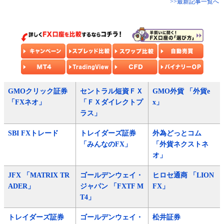
>>最新記事一覧へ
GMOクリック証券
セントラル短資ＦＸ
GMO外貨 「外貨e
「FXネオ」
「ＦＸダイレクトプ
x」
ラス」
SBI FXトレード
トレイダーズ証券
外為どっとコム
「みんなのFX」
「外貨ネクストネ
オ」
JFX 「MATRIX TR
ゴールデンウェイ・
ヒロセ通商 「LION
ADER」
ジャパン 「FXTF M
FX」
T4」
トレイダーズ証券
ゴールデンウェイ・
松井証券