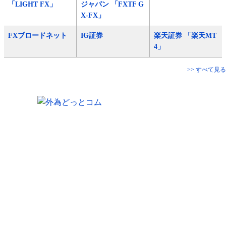
「LIGHT FX」
ジャパン 「FXTF G
X-FX」
FXブロードネット
IG証券
楽天証券 「楽天MT
4」
>> すべて見る