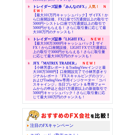
トレイダーズ証券「みんなのFX」
人気！
Ｎ
ＥＷ！
【最大101万円キャッシュバック】ザイFX！か
ら口座開設後、FX口座で5万通貨以上の取引で
5000円+シストレ口座で5万通貨以上の取引で
5000円がもらえる！ さらに取引量に応じて最
大100万円のチャンスも！
トレイダーズ証券「LIGHT FX」
ＮＥＷ！
【最大100万3000円キャッシュバック】ザイ
FX！から口座開設後、LIGHT FXで5万通貨以
上の取引で3000円がもらえる！さらに取引量
に応じて最大100万円のチャンスも！
JFX「MATRIX TRADER」
ＮＥＷ！
【小林芳彦レポート＆TradingViewインジと最
大100万5000円】口座開設完了で小林芳彦オリ
ジナルレポート「FXスキャルピングのコツ」
およびTradingView専用インジケーター「コバ
スキャインジ」当日プレゼント＆専用フォー
ムからの申込と合計1万通貨以上の新規取引で
5000円キャッシュバック！さらに取引量に応
じて最大100万円のチャンスも！
注目のFXキャンペーン