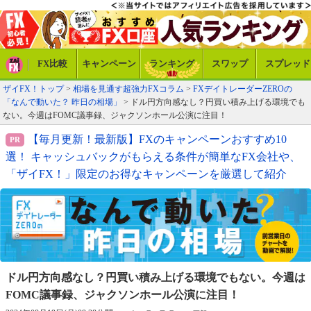
FX比較
キャンペーン
ランキング
スワップ
スプレッド
ザイFX！トップ
>
相場を見通す超強力FXコラム
>
FXデイトレーダーZEROの
「なんで動いた？ 昨日の相場」
> ドル円方向感なし？円買い積み上げる環境でも
ない。今週はFOMC議事録、ジャクソンホール公演に注目！
【毎月更新！最新版】FXのキャンペーンおすすめ10
選！ キャッシュバックがもらえる条件が簡単なFX会社や、
「ザイFX！」限定のお得なキャンペーンを厳選して紹介
ドル円方向感なし？円買い積み上げる環境でもない。
今週は
FOMC議事録、ジャクソンホール公演に注目！