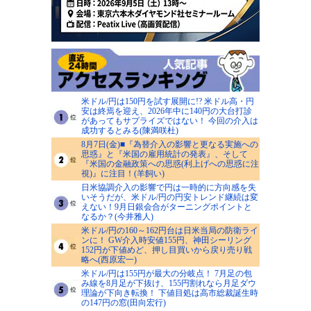
米ドル/円は150円を試す展開に!? 米ドル高・円
安は終焉を迎え、2026年中に140円の大台打診
があってもサプライズではない！ 今回の介入は
成功するとみる(陳満咲杜)
8月7日(金)■『為替介入の影響と更なる実施への
思惑』と『米国の雇用統計の発表』、そして
『米国の金融政策への思惑(利上げへの思惑に注
視)』に注目！(羊飼い)
日米協調介入の影響で円は一時的に方向感を失
いそうだが、米ドル/円の円安トレンド継続は変
えない！9月日銀会合がターニングポイントと
なるか？(今井雅人)
米ドル/円の160～162円台は日米当局の防衛ライ
ンに！ GW介入時安値155円、神田シーリング
152円が下値めど、押し目買いから戻り売り戦
略へ(西原宏一)
米ドル/円は155円が最大の分岐点！ 7月足の包
み線を8月足が下抜け、155円割れなら月足ダウ
理論が下向き転換！ 下値目処は高市総裁誕生時
の147円の窓(田向宏行)