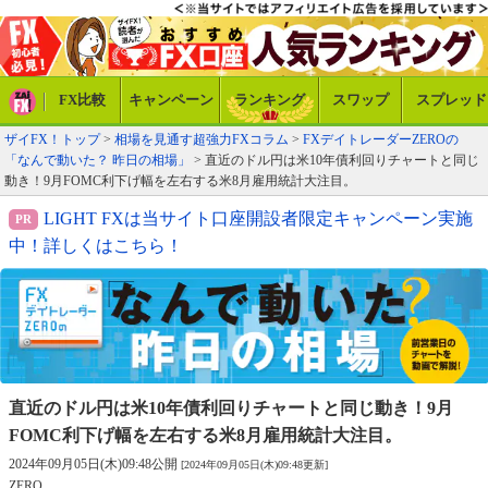
FX比較
キャンペーン
ランキング
スワップ
スプレッド
ザイFX！トップ
>
相場を見通す超強力FXコラム
>
FXデイトレーダーZEROの
「なんで動いた？ 昨日の相場」
> 直近のドル円は米10年債利回りチャートと同じ
動き！9月FOMC利下げ幅を左右する米8月雇用統計大注目。
LIGHT FXは当サイト口座開設者限定キャンペーン実施
中！詳しくはこちら！
直近のドル円は米10年債利回りチャートと同じ動き！
9月
FOMC利下げ幅を左右する米8月雇用統計大注目。
2024年09月05日(木)09:48公開
[2024年09月05日(木)09:48更新]
ZERO