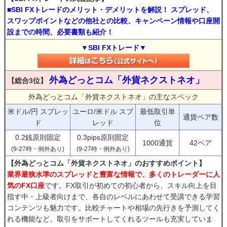
■SBI FXトレードのメリット・デメリットを解説！ スプレッド、
スワップポイントなどの他社との比較、キャンペーン情報や口座開
設までの時間、必要書類も紹介！
▼SBI FXトレード▼
外為どっとコム「外貨ネクストネオ」
【総合3位】
外為どっとコム「外貨ネクストネオ」の主なスペック
米ドル/円 スプレッ
ユーロ/米ドル スプ
最低取引単
通貨ペア数
ド
レッド
位
0.2銭原則固定
0.3pips原則固定
1000通貨
42ペア
(9-27時・例外あり)
(9-27時・例外あり)
【外為どっとコム「外貨ネクストネオ」のおすすめポイント】
業界最狭水準のスプレッドと豊富な情報で、多くのトレーダーに人
気のFX口座
です。FX取引が初めての初心者から、スキル向上を目
指す中・上級者向けまで、各自のレベルにあわせて受講できる学習
コンテンツも魅力です。比較チャートや相場の先行きを予測してく
れる機能など、取引をサポートしてくれるツールも充実していま