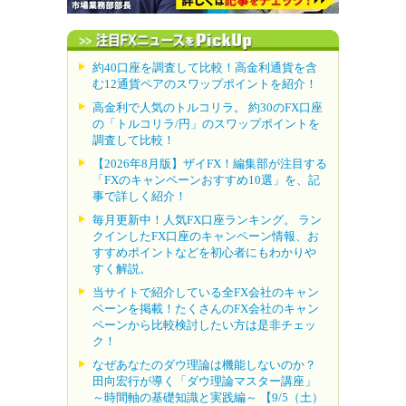
約40口座を調査して比較！高金利通貨を含
む12通貨ペアのスワップポイントを紹介！
高金利で人気のトルコリラ。 約30のFX口座
の「トルコリラ/円」のスワップポイントを
調査して比較！
【2026年8月版】ザイFX！編集部が注目する
「FXのキャンペーンおすすめ10選」を、記
事で詳しく紹介！
毎月更新中！人気FX口座ランキング。 ラン
クインしたFX口座のキャンペーン情報、お
すすめポイントなどを初心者にもわかりや
すく解説。
当サイトで紹介している全FX会社のキャン
ペーンを掲載！たくさんのFX会社のキャン
ペーンから比較検討したい方は是非チェッ
ク！
なぜあなたのダウ理論は機能しないのか？
田向宏行が導く「ダウ理論マスター講座」
～時間軸の基礎知識と実践編～ 【9/5（土）