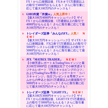
FX！から口座開設後、FXネオで1万通貨以上
の取引で4000円がもらえる！ さらに取引量に
応じて最大100万円のチャンスも！
GMO外貨「外貨ex」
人気上昇中！
【最大100万4000円キャッシュバック】ザイ
FX！から口座開設後、1万通貨以上の取引で
4000円がもらえる！ さらに取引量に応じて最
大100万円のチャンスも！
トレイダーズ証券「みんなのFX」
人気！
Ｎ
ＥＷ！
【最大101万円キャッシュバック】ザイFX！か
ら口座開設後、FX口座で5万通貨以上の取引で
5000円+シストレ口座で5万通貨以上の取引で
5000円がもらえる！ さらに取引量に応じて最
大100万円のチャンスも！
JFX「MATRIX TRADER」
ＮＥＷ！
【小林芳彦レポート＆TradingViewインジと最
大100万5000円】口座開設完了で小林芳彦オリ
ジナルレポート「FXスキャルピングのコツ」
およびTradingView専用インジケーター「コバ
スキャインジ」当日プレゼント＆専用フォー
ムからの申込と合計1万通貨以上の新規取引で
5000円キャッシュバック！さらに取引量に応
じて最大100万円のチャンスも！
トレイダーズ証券「LIGHT FX」
ＮＥＷ！
【最大100万3000円キャッシュバック】ザイ
FX！から口座開設後、LIGHT FXで5万通貨以
上の取引で3000円がもらえる！さらに取引量
に応じて最大100万円のチャンスも！