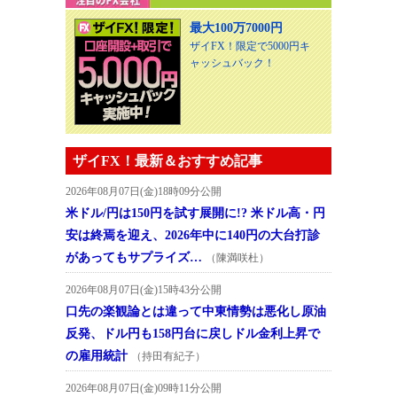
最大100万7000円
ザイFX！限定で5000円キ
ャッシュバック！
ザイFX！最新＆おすすめ記事
2026年08月07日(金)18時09分公開
米ドル/円は150円を試す展開に!? 米ドル高・円
安は終焉を迎え、2026年中に140円の大台打診
があってもサプライズ…
（陳満咲杜）
2026年08月07日(金)15時43分公開
口先の楽観論とは違って中東情勢は悪化し原油
反発、ドル円も158円台に戻しドル金利上昇で
の雇用統計
（持田有紀子）
2026年08月07日(金)09時11分公開