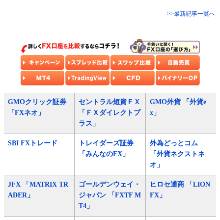
>>最新記事一覧へ
GMOクリック証券
セントラル短資ＦＸ
GMO外貨 「外貨e
「FXネオ」
「ＦＸダイレクトプ
x」
ラス」
SBI FXトレード
トレイダーズ証券
外為どっとコム
「みんなのFX」
「外貨ネクストネ
オ」
JFX 「MATRIX TR
ゴールデンウェイ・
ヒロセ通商 「LION
ADER」
ジャパン 「FXTF M
FX」
T4」