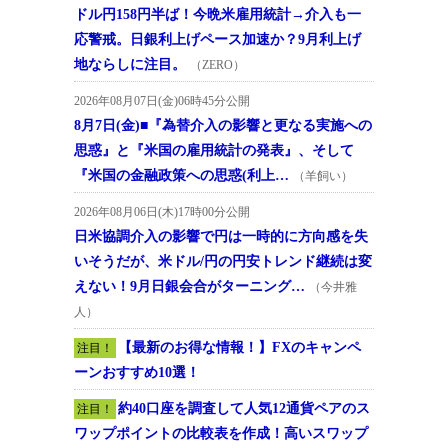
ドル円158円半ば！今晩米雇用統計→介入も一
応警戒。日銀利上げペース加速か？9月利上げ
地ならしに注目。
（ZERO）
2026年08月07日(金)06時45分公開
8月7日(金)■『為替介入の影響と更なる実施への
思惑』と『米国の雇用統計の発表』、そして
『米国の金融政策への思惑(利上…
（羊飼い）
2026年08月06日(木)17時00分公開
日米協調介入の影響で円は一時的に方向感を失
いそうだが、米ドル/円の円安トレンド継続は変
えない！9月日銀会合がターニング…
（今井雅
人）
【最新のお得な情報！】FXのキャンペ
注目！
ーンおすすめ10選！
約40口座を調査して人気12通貨ペアのス
注目！
ワップポイントの比較表を作成！高いスワップ