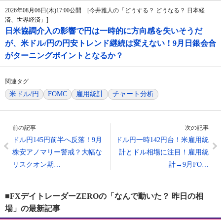
2026年08月06日(木)17:00公開 [今井雅人の「どうする？ どうなる？ 日本経
済、世界経済」]
日米協調介入の影響で円は一時的に方向感を失いそうだ
が、米ドル/円の円安トレンド継続は変えない！9月日銀会合
がターニングポイントとなるか？
関連タグ
米ドル/円
FOMC
雇用統計
チャート分析
前の記事
次の記事
ドル円145円前半へ反落！9月
ドル円一時142円台！米雇用統
株安アノマリー警戒？大幅な
計とドル相場に注目！雇用統
リスクオン期…
計→9月FO…
■FXデイトレーダーZEROの「なんで動いた？ 昨日の相
場」の最新記事