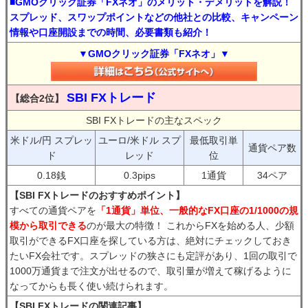
■GMOクリック証券「FXネオ」のメリット・デメリットを解説！
スプレッド、スワップポイントなどの他社との比較、キャンペーン
情報や口座開設までの時間、必要書類も紹介！
▼GMOクリック証券「FXネオ」▼
SBI FXトレード
【総合2位】
SBI FXトレードの主なスペック
米ドル/円 スプレッ
ユーロ/米ドル スプ
最低取引単
通貨ペア数
ド
レッド
位
0.18銭
0.3pips
1通貨
34ペア
【SBI FXトレードのおすすめポイント】
すべての通貨ペアを
「1通貨」単位、一般的なFX口座の1/1000の規
模から取引できる
のが最大の特徴！ これからFXを始める人、少額
取引ができるFX口座を探している方は、絶対にチェックしておき
たいFX会社です。スプレッドの狭さにも定評があり、1回の取引で
1000万通貨まで注文が出せるので、取引量が増えて稼げるように
なってからも長く使い続けられます。
【SBI FXトレードの関連記事】