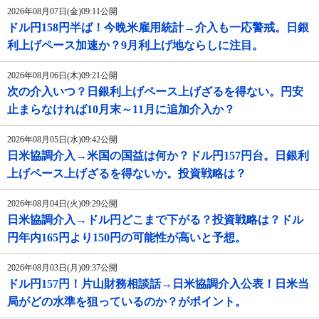
2026年08月07日(金)09:11公開
ドル円158円半ば！今晩米雇用統計→介入も一応警戒。日銀
利上げペース加速か？9月利上げ地ならしに注目。
2026年08月06日(木)09:21公開
次の介入いつ？日銀利上げペース上げざるを得ない。円安
止まらなければ10月末～11月に追加介入か？
2026年08月05日(水)09:42公開
日米協調介入→米国の国益は何か？ドル円157円台。日銀利
上げペース上げざるを得ないか。投資戦略は？
2026年08月04日(火)09:29公開
日米協調介入→ドル円どこまで下がる？投資戦略は？ドル
円年内165円より150円の可能性が高いと予想。
2026年08月03日(月)09:37公開
ドル円157円！片山財務相談話→日米協調介入公表！日米当
局がどの水準を狙っているのか？がポイント。