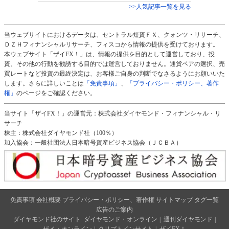
>>人気記事一覧を見る
当ウェブサイトにおけるデータは、セントラル短資ＦＸ、クォンツ・リサーチ、
ＤＺＨフィナンシャルリサーチ、フィスコから情報の提供を受けております。
本ウェブサイト「ザイFX！」は、情報の提供を目的として運営しており、投
資、その他の行動を勧誘する目的では運営しておりません。通貨ペアの選択、売
買レートなど投資の最終決定は、お客様ご自身の判断でなさるようにお願いいた
します。さらに詳しいことは
「免責事項」
、
「プライバシー・ポリシー、著作
権」
のページをご確認ください。
当サイト「ザイFX！」の運営元：株式会社ダイヤモンド・フィナンシャル・リ
サーチ
株主：株式会社ダイヤモンド社（100％）
加入協会：一般社団法人日本暗号資産ビジネス協会（ＪＣＢＡ）
免責事項
会社概要
プライバシー・ポリシー、著作権
サイトマップ
タグ一覧
広告のご案内
ダイヤモンド社のサイト
ダイヤモンド・オンライン
|
週刊ダイヤモンド
|