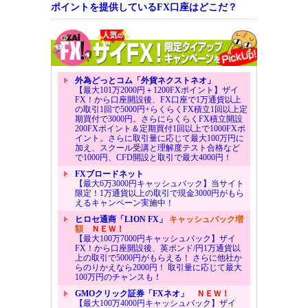
ポイントを提供しているFX口座はどこだ？
外為どっとコム「外貨ネクストネオ」
【最大101万2000円＋1200FXポイント】ザイ
FX！から口座開設後、FX口座で1万通貨以上
の取引1回で5000円+らくらくFX積立1回以上定
期買付で3000円。さらにらくらくFX積立開設
200FXポイント＆定期買付1回以上で1000FXポ
イント。さらに取引量に応じて最大100万円に
加え、スクール受講と理解度テスト合格など
で1000円、CFD開設と取引で最大4000円！
FXブロードネット
【最大6万3000円キャッシュバック】当サイト
限定！1万通貨以上の取引で現金3000円がもら
えるキャンペーン実施中！
ヒロセ通商「LION FX」
キャッシュバック増
額
ＮＥＷ！
【最大100万7000円キャッシュバック】ザイ
FX！から口座開設後、英ポンド/円1万通貨以
上の取引で5000円がもらえる！ さらに他社か
らのりかえなら2000円！ 取引量に応じて最大
100万円のチャンスも！
GMOクリック証券「FXネオ」
ＮＥＷ！
【最大100万4000円キャッシュバック】ザイ