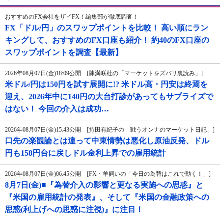
おすすめのFX会社をザイFX！編集部が徹底調査！
FX「ドル/円」のスワップポイントを比較！ 高い順にラン
キングして、おすすめのFX口座も紹介！ 約40のFX口座の
スワップポイントを調査【最新】
2026年08月07日(金)18:09公開 [陳満咲杜の「マーケットをズバリ裏読み」]
米ドル/円は150円を試す展開に!? 米ドル高・円安は終焉を
迎え、2026年中に140円の大台打診があってもサプライズで
はない！ 今回の介入は成功…
2026年08月07日(金)15:43公開 [持田有紀子の「戦うオンナのマーケット日記」]
口先の楽観論とは違って中東情勢は悪化し原油反発、ドル
円も158円台に戻しドル金利上昇での雇用統計
2026年08月07日(金)06:45公開 [FX・羊飼いの「今日の為替はこれで動く！」]
8月7日(金)■『為替介入の影響と更なる実施への思惑』と
『米国の雇用統計の発表』、そして『米国の金融政策への
思惑(利上げへの思惑に注視)』に注目！