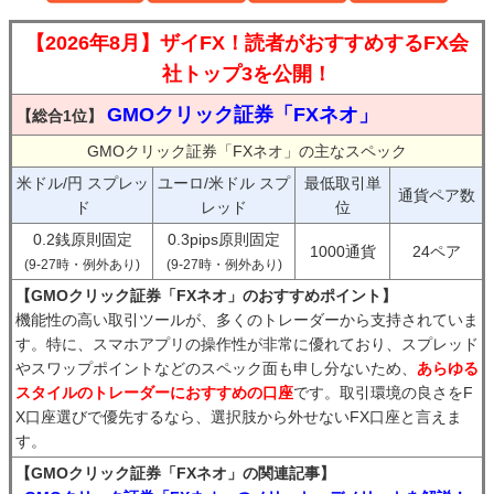
【2026年8月】ザイFX！読者がおすすめするFX会
社トップ3を公開！
GMOクリック証券「FXネオ」
【総合1位】
GMOクリック証券「FXネオ」の主なスペック
米ドル/円 スプレッ
ユーロ/米ドル スプ
最低取引単
通貨ペア数
ド
レッド
位
0.2銭原則固定
0.3pips原則固定
1000通貨
24ペア
(9-27時・例外あり)
(9-27時・例外あり)
【GMOクリック証券「FXネオ」のおすすめポイント】
機能性の高い取引ツールが、多くのトレーダーから支持されていま
す。特に、スマホアプリの操作性が非常に優れており、スプレッド
やスワップポイントなどのスペック面も申し分ないため、
あらゆる
スタイルのトレーダーにおすすめの口座
です。取引環境の良さをF
X口座選びで優先するなら、選択肢から外せないFX口座と言えま
す。
【GMOクリック証券「FXネオ」の関連記事】