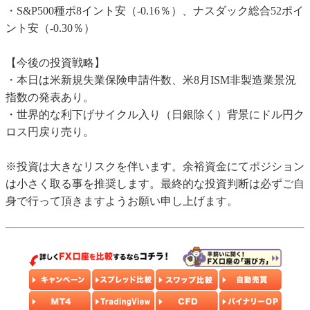
・S&P500種ポ8イント安（-0.16％）、ナスダック総合52ポイ
ント安（-0.30％）
【今後の投資戦略】
・本日は米新規失業保険申請件数、米8月ISM非製造業景況
指数の発表あり。
・世界的な利下げサイクル入り（日銀除く）背景にドル円ク
ロス円戻り売り。
※投資は大きなリスクを伴います。余裕資金にてポジション
は小さく取る事を推奨します。最終的な投資判断は必ずご自
身で行って頂きますようお願い申し上げます。