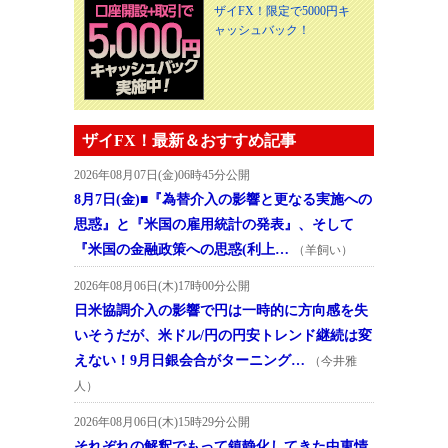
ザイFX！限定で5000円キ
ャッシュバック！
ザイFX！最新＆おすすめ記事
2026年08月07日(金)06時45分公開
8月7日(金)■『為替介入の影響と更なる実施への
思惑』と『米国の雇用統計の発表』、そして
『米国の金融政策への思惑(利上…
（羊飼い）
2026年08月06日(木)17時00分公開
日米協調介入の影響で円は一時的に方向感を失
いそうだが、米ドル/円の円安トレンド継続は変
えない！9月日銀会合がターニング…
（今井雅
人）
2026年08月06日(木)15時29分公開
それぞれの解釈でもって鎮静化してきた中東情