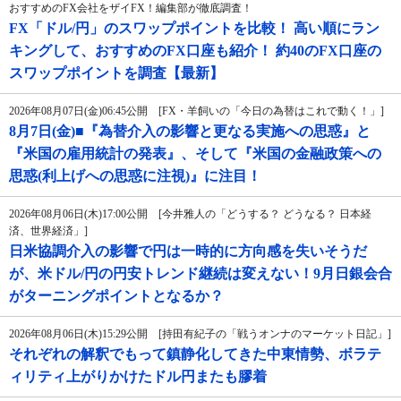
おすすめのFX会社をザイFX！編集部が徹底調査！
FX「ドル/円」のスワップポイントを比較！ 高い順にラン
キングして、おすすめのFX口座も紹介！ 約40のFX口座の
スワップポイントを調査【最新】
2026年08月07日(金)06:45公開 [FX・羊飼いの「今日の為替はこれで動く！」]
8月7日(金)■『為替介入の影響と更なる実施への思惑』と
『米国の雇用統計の発表』、そして『米国の金融政策への
思惑(利上げへの思惑に注視)』に注目！
2026年08月06日(木)17:00公開 [今井雅人の「どうする？ どうなる？ 日本経
済、世界経済」]
日米協調介入の影響で円は一時的に方向感を失いそうだ
が、米ドル/円の円安トレンド継続は変えない！9月日銀会合
がターニングポイントとなるか？
2026年08月06日(木)15:29公開 [持田有紀子の「戦うオンナのマーケット日記」]
それぞれの解釈でもって鎮静化してきた中東情勢、ボラテ
ィリティ上がりかけたドル円またも膠着