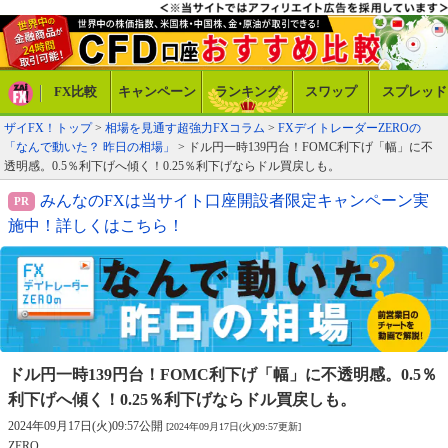
FX比較
キャンペーン
ランキング
スワップ
スプレッド
ザイFX！トップ
>
相場を見通す超強力FXコラム
>
FXデイトレーダーZEROの
「なんで動いた？ 昨日の相場」
> ドル円一時139円台！FOMC利下げ「幅」に不
透明感。0.5％利下げへ傾く！0.25％利下げならドル買戻しも。
みんなのFXは当サイト口座開設者限定キャンペーン実
施中！詳しくはこちら！
ドル円一時139円台！FOMC利下げ「幅」に不透明感。
0.5％
利下げへ傾く！0.25％利下げならドル買戻しも。
2024年09月17日(火)09:57公開
[2024年09月17日(火)09:57更新]
ZERO