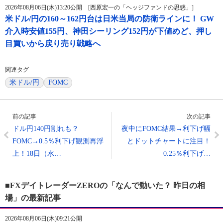
2026年08月06日(木)13:20公開 [西原宏一の「ヘッジファンドの思惑」]
米ドル/円の160～162円台は日米当局の防衛ラインに！ GW
介入時安値155円、神田シーリング152円が下値めど、押し
目買いから戻り売り戦略へ
関連タグ
米ドル/円
FOMC
前の記事
次の記事
ドル円140円割れも？
夜中にFOMC結果→利下げ幅
FOMC→0.5％利下げ観測再浮
とドットチャートに注目！
上！18日（水…
0.25％利下げ…
■FXデイトレーダーZEROの「なんで動いた？ 昨日の相
場」の最新記事
2026年08月06日(木)09:21公開