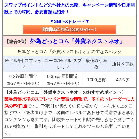
スワップポイントなどの他社との比較、キャンペーン情報や口座開
設までの時間、必要書類も紹介！
▼SBI FXトレード▼
外為どっとコム「外貨ネクストネオ」
【総合3位】
外為どっとコム「外貨ネクストネオ」の主なスペック
米ドル/円 スプレッ
ユーロ/米ドル スプ
最低取引単
通貨ペア数
ド
レッド
位
0.2銭原則固定
0.3pips原則固定
1000通貨
42ペア
(9-27時・例外あり)
(9-27時・例外あり)
【外為どっとコム「外貨ネクストネオ」のおすすめポイント】
業界最狭水準のスプレッドと豊富な情報で、多くのトレーダーに人
気のFX口座
です。FX取引が初めての初心者から、スキル向上を目
指す中・上級者向けまで、各自のレベルにあわせて受講できる学習
コンテンツも魅力です。比較チャートや相場の先行きを予測してく
れる機能など、取引をサポートしてくれるツールも充実していま
す。