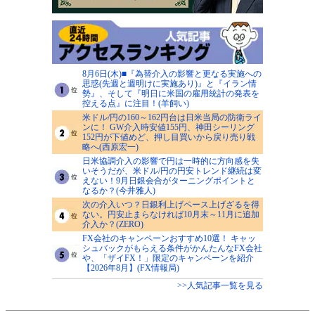
8月6日(木)■『為替介入の影響と更なる実施への
思惑(先週と週明けに実施あり)』と『イラン情
勢』、そして『明日に米国の雇用統計の発表を
控える点』に注目！(羊飼い)
米ドル/円の160～162円台は日米当局の防衛ライ
ンに！ GW介入時安値155円、神田シーリング
152円が下値めど、押し目買いから戻り売り戦
略へ(西原宏一)
日米協調介入の影響で円は一時的に方向感を失
いそうだが、米ドル/円の円安トレンド継続は変
えない！9月日銀会合がターニングポイントと
なるか？(今井雅人)
次の介入いつ？日銀利上げペース上げざるを得
ない。円安止まらなければ10月末～11月に追加
介入か？(ZERO)
FX会社のキャンペーンおすすめ10選！ キャッ
シュバックがもらえる条件がかんたんなFX会社
や、「ザイFX！」限定のキャンペーンを紹介
【2026年8月】(FX情報局)
>>人気記事一覧を見る