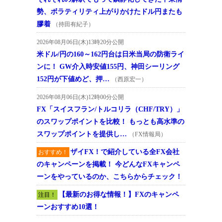
勢、ボラティリティ上がりかけたドル円またも
膠着
（持田有紀子）
2026年08月06日(木)13時20分公開
米ドル/円の160～162円台は日米当局の防衛ライ
ンに！ GW介入時安値155円、神田シーリング
152円が下値めど、押…
（西原宏一）
2026年08月06日(木)12時00分公開
FX「スイスフラン/トルコリラ（CHF/TRY）」
のスワップポイントを比較！ もっとも高水準の
スワップポイントを提供し…
（FX情報局）
ザイFX！で紹介している全FX会社
おすすめ！
のキャンペーンを掲載！ 今どんなFXキャンペ
ーンをやっているのか、こちらからチェック！
【最新のお得な情報！】FXのキャンペ
注目！
ーンおすすめ10選！