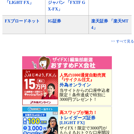
「LIGHT FX」
ジャパン 「FXTF G
X-FX」
FXブロードネット
IG証券
楽天証券 「楽天MT
4」
>> すべて見る
人気の1000通貨自動売買
『iサイクル注文』
外為オンライン
当サイトからの口座申込者
限定！条件達成で特別に
3000円プレゼント！
高スワップが魅力！
トレイダーズ証券
[LIGHT FX]
ザイFX！限定で3000円が
もらえるおトクな口座開設