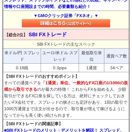
スプレッド、スワップポイントなどの他社との比較、キャンペーン
情報や口座開設までの時間、必要書類も紹介！
▼GMOクリック証券「FXネオ」▼
SBI FXトレード
【総合2位】
SBI FXトレードの主なスペック
米ドル/円 スプレッ
ユーロ/米ドル スプ
最低取引単
通貨ペア数
ド
レッド
位
0.18銭
0.3pips
1通貨
34ペア
【SBI FXトレードのおすすめポイント】
すべての通貨ペアを
「1通貨」単位、一般的なFX口座の1/1000の規
模から取引できる
のが最大の特徴！ これからFXを始める人、少額
取引ができるFX口座を探している方は、絶対にチェックしておき
たいFX会社です。スプレッドの狭さにも定評があり、1回の取引で
1000万通貨まで注文が出せるので、取引量が増えて稼げるように
なってからも長く使い続けられます。
【SBI FXトレードの関連記事】
■SBI FXトレードのメリット・デメリットを解説！ スプレッド、