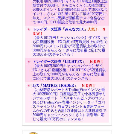
の取引1回で5000円+らくらくFX積立1回以上定
期買付で3000円。さらにらくらくFX積立開設
200FXポイント＆定期買付1回以上で1000FXポ
イント。さらに取引量に応じて最大100万円に
加え、スクール受講と理解度テスト合格など
で1000円、CFD開設と取引で最大4000円！
トレイダーズ証券「みんなのFX」
人気！
Ｎ
ＥＷ！
【最大101万円キャッシュバック】ザイFX！か
ら口座開設後、FX口座で5万通貨以上の取引で
5000円+シストレ口座で5万通貨以上の取引で
5000円がもらえる！ さらに取引量に応じて最
大100万円のチャンスも！
トレイダーズ証券「LIGHT FX」
ＮＥＷ！
【最大100万3000円キャッシュバック】ザイ
FX！から口座開設後、LIGHT FXで5万通貨以
上の取引で3000円がもらえる！さらに取引量
に応じて最大100万円のチャンスも！
JFX「MATRIX TRADER」
ＮＥＷ！
【小林芳彦レポート＆TradingViewインジと最
大100万5000円】口座開設完了で小林芳彦オリ
ジナルレポート「FXスキャルピングのコツ」
およびTradingView専用インジケーター「コバ
スキャインジ」当日プレゼント＆専用フォー
ムからの申込と合計1万通貨以上の新規取引で
5000円キャッシュバック！さらに取引量に応
じて最大100万円のチャンスも！