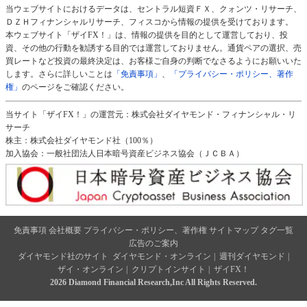
当ウェブサイトにおけるデータは、セントラル短資ＦＸ、クォンツ・リサーチ、
ＤＺＨフィナンシャルリサーチ、フィスコから情報の提供を受けております。
本ウェブサイト「ザイFX！」は、情報の提供を目的として運営しており、投
資、その他の行動を勧誘する目的では運営しておりません。通貨ペアの選択、売
買レートなど投資の最終決定は、お客様ご自身の判断でなさるようにお願いいた
します。さらに詳しいことは
「免責事項」
、
「プライバシー・ポリシー、著作
権」
のページをご確認ください。
当サイト「ザイFX！」の運営元：株式会社ダイヤモンド・フィナンシャル・リ
サーチ
株主：株式会社ダイヤモンド社（100％）
加入協会：一般社団法人日本暗号資産ビジネス協会（ＪＣＢＡ）
免責事項
会社概要
プライバシー・ポリシー、著作権
サイトマップ
タグ一覧
広告のご案内
ダイヤモンド社のサイト
ダイヤモンド・オンライン
|
週刊ダイヤモンド
|
ザイ・オンライン
|
クリプトインサイト
|
ザイFX！
2026 Diamond Financial Research,Inc All Rights Reserved.