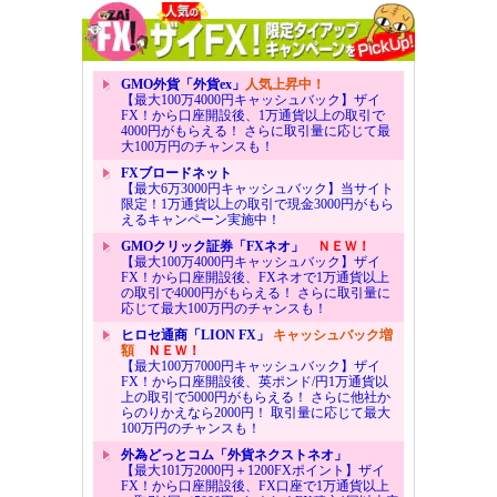
GMO外貨「外貨ex」
人気上昇中！
【最大100万4000円キャッシュバック】ザイ
FX！から口座開設後、1万通貨以上の取引で
4000円がもらえる！ さらに取引量に応じて最
大100万円のチャンスも！
FXブロードネット
【最大6万3000円キャッシュバック】当サイト
限定！1万通貨以上の取引で現金3000円がもら
えるキャンペーン実施中！
GMOクリック証券「FXネオ」
ＮＥＷ！
【最大100万4000円キャッシュバック】ザイ
FX！から口座開設後、FXネオで1万通貨以上
の取引で4000円がもらえる！ さらに取引量に
応じて最大100万円のチャンスも！
ヒロセ通商「LION FX」
キャッシュバック増
額
ＮＥＷ！
【最大100万7000円キャッシュバック】ザイ
FX！から口座開設後、英ポンド/円1万通貨以
上の取引で5000円がもらえる！ さらに他社か
らのりかえなら2000円！ 取引量に応じて最大
100万円のチャンスも！
外為どっとコム「外貨ネクストネオ」
【最大101万2000円＋1200FXポイント】ザイ
FX！から口座開設後、FX口座で1万通貨以上