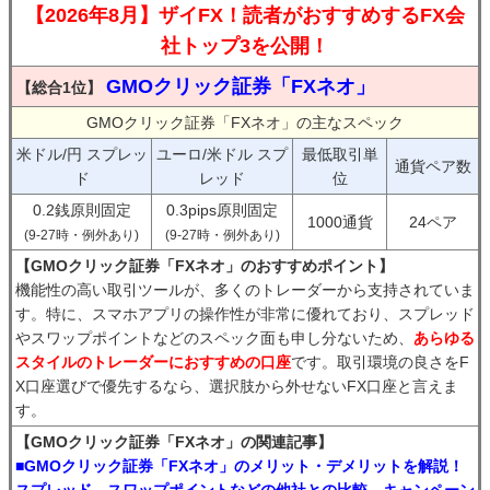
【2026年8月】ザイFX！読者がおすすめするFX会
社トップ3を公開！
GMOクリック証券「FXネオ」
【総合1位】
GMOクリック証券「FXネオ」の主なスペック
米ドル/円 スプレッ
ユーロ/米ドル スプ
最低取引単
通貨ペア数
ド
レッド
位
0.2銭原則固定
0.3pips原則固定
1000通貨
24ペア
(9-27時・例外あり)
(9-27時・例外あり)
【GMOクリック証券「FXネオ」のおすすめポイント】
機能性の高い取引ツールが、多くのトレーダーから支持されていま
す。特に、スマホアプリの操作性が非常に優れており、スプレッド
やスワップポイントなどのスペック面も申し分ないため、
あらゆる
スタイルのトレーダーにおすすめの口座
です。取引環境の良さをF
X口座選びで優先するなら、選択肢から外せないFX口座と言えま
す。
【GMOクリック証券「FXネオ」の関連記事】
■GMOクリック証券「FXネオ」のメリット・デメリットを解説！