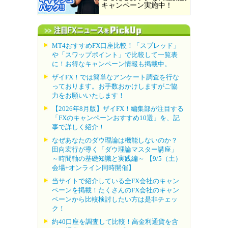
キャンペーン実施中！
MT4おすすめFX口座比較！「スプレッド」
や「スワップポイント」で比較して一覧表
に！お得なキャンペーン情報も掲載中。
ザイFX！では簡単なアンケート調査を行な
っております。お手数おかけしますがご協
力をお願いいたします！
【2026年8月版】ザイFX！編集部が注目する
「FXのキャンペーンおすすめ10選」を、記
事で詳しく紹介！
なぜあなたのダウ理論は機能しないのか？
田向宏行が導く「ダウ理論マスター講座」
～時間軸の基礎知識と実践編～ 【9/5（土）
会場+オンライン同時開催】
当サイトで紹介している全FX会社のキャン
ペーンを掲載！たくさんのFX会社のキャン
ペーンから比較検討したい方は是非チェッ
ク！
約40口座を調査して比較！高金利通貨を含