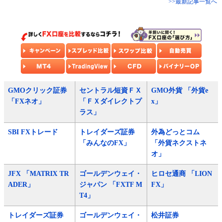
>>最新記事一覧へ
GMOクリック証券
セントラル短資ＦＸ
GMO外貨 「外貨e
「FXネオ」
「ＦＸダイレクトプ
x」
ラス」
SBI FXトレード
トレイダーズ証券
外為どっとコム
「みんなのFX」
「外貨ネクストネ
オ」
JFX 「MATRIX TR
ゴールデンウェイ・
ヒロセ通商 「LION
ADER」
ジャパン 「FXTF M
FX」
T4」
トレイダーズ証券
ゴールデンウェイ・
松井証券