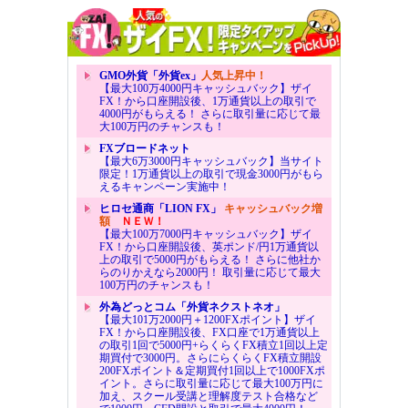
GMO外貨「外貨ex」
人気上昇中！
【最大100万4000円キャッシュバック】ザイ
FX！から口座開設後、1万通貨以上の取引で
4000円がもらえる！ さらに取引量に応じて最
大100万円のチャンスも！
FXブロードネット
【最大6万3000円キャッシュバック】当サイト
限定！1万通貨以上の取引で現金3000円がもら
えるキャンペーン実施中！
ヒロセ通商「LION FX」
キャッシュバック増
額
ＮＥＷ！
【最大100万7000円キャッシュバック】ザイ
FX！から口座開設後、英ポンド/円1万通貨以
上の取引で5000円がもらえる！ さらに他社か
らのりかえなら2000円！ 取引量に応じて最大
100万円のチャンスも！
外為どっとコム「外貨ネクストネオ」
【最大101万2000円＋1200FXポイント】ザイ
FX！から口座開設後、FX口座で1万通貨以上
の取引1回で5000円+らくらくFX積立1回以上定
期買付で3000円。さらにらくらくFX積立開設
200FXポイント＆定期買付1回以上で1000FXポ
イント。さらに取引量に応じて最大100万円に
加え、スクール受講と理解度テスト合格など