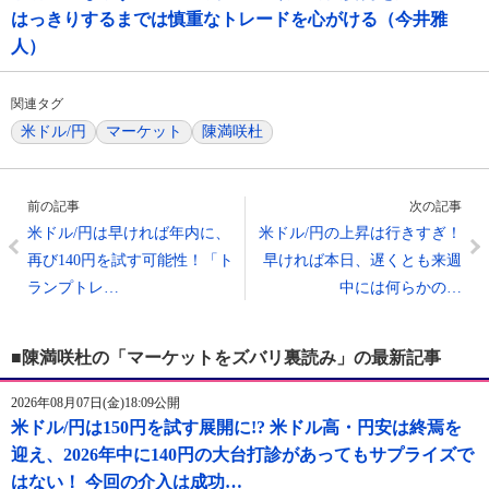
はっきりするまでは慎重なトレードを心がける（今井雅
人）
関連タグ
米ドル/円
マーケット
陳満咲杜
前の記事
次の記事
米ドル/円は早ければ年内に、
米ドル/円の上昇は行きすぎ！
再び140円を試す可能性！「ト
早ければ本日、遅くとも来週
ランプトレ…
中には何らかの…
■陳満咲杜の「マーケットをズバリ裏読み」の最新記事
2026年08月07日(金)18:09公開
米ドル/円は150円を試す展開に!? 米ドル高・円安は終焉を
迎え、2026年中に140円の大台打診があってもサプライズで
はない！ 今回の介入は成功…