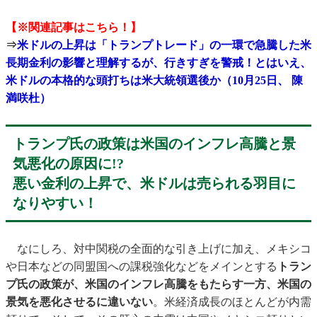
【※関連記事はこちら！】
⇒
米ドルの上昇は「トランプトレード」の一環で急騰した米
長期金利の影響と理解するが、行きすぎを警戒！とはいえ、
米ドルの本格的な頭打ちは米大統領選後か（10月25日、 陳
満咲杜）
トランプ氏の政策は米国のインフレ高騰と景
気悪化の原因に!?
悪い金利の上昇で、米ドルは売られる羽目に
なりやすい！
なにしろ、対中関税の全面的な引き上げに加え、メキシコ
や日本などの同盟国への課税強化などをメインとする
トラン
プ氏の政策が、米国のインフレ高騰をもたらす一方、米国の
景気を悪化させるに違いない
。米経済成長のほとんどが内需