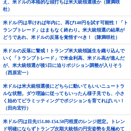
え、米ドルの本格的な頭打ちは米大統領選後か（陳満咲
杜）
米ドル/円は早ければ年内に、再び140円を試す可能性！「ト
ランプトレード」はまもなく終わり。米大統領選の結果が
どうであれ、米ドルの反落を覚悟すべき！（陳満咲杜）
米ドルの反落に警戒！トランプ米大統領誕生を織り込んで
いく「トランプトレード」で米金利高、米ドル高が進んだ
が、米大統領選が後5日に迫りポジション調整が入りそう
（西原宏一）
米ドルは米大統領選後にどちらに動いてもいいニュートラ
ルな状態。ダウ理論に従ってもいったん様子見でも、小さ
く始めてピラミッティングでポジションを育てればいい！
（田向宏行）
米ドル/円は目先151.80-154.50円程度のレンジ想定。トレン
ド明確にならずトランプ次期大統領の円安姿勢を見極めて