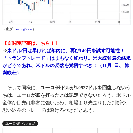
（出所:
TradingView
）
【※関連記事はこちら！】
⇒
米ドル/円は早ければ年内に、再び140円を試す可能性！
「トランプトレード」はまもなく終わり。米大統領選の結果
がどうであれ、米ドルの反落を覚悟すべき！（11月1日、 陳
満咲杜）
そして同様に、
ユーロ/米ドルが1.0937ドルを回復しないう
ちは、ユーロが底を打ったとは認定できない
だろう。米ドル
全体が目先は非常に強いため、相場より先走りした判断や、
思い込みのトレードは避けるべきだと思う。
ユーロ/米ドル 日足