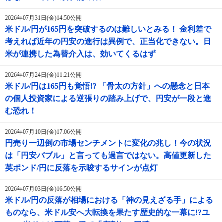
2026年07月31日(金)14:50公開
米ドル/円が165円を突破するのは難しいとみる！ 金利差で
考えれば近年の円安の進行は異例で、正当化できない。日
米が連携した為替介入は、効いてくるはず
2026年07月24日(金)11:21公開
米ドル/円は165円も覚悟!? 「骨太の方針」への懸念と日本
の個人投資家による逆張りの踏み上げで、円安が一段と進
む恐れ！
2026年07月10日(金)17:06公開
円売り一辺倒の市場センチメントに変化の兆し！今の状況
は「円安バブル」と言っても過言ではない。高値更新した
英ポンド/円に反落を示唆するサインが点灯
2026年07月03日(金)16:50公開
米ドル/円の反落が相場における「神の見えざる手」による
ものなら、米ドル安へ大転換を果たす歴史的な一幕に!?ユ