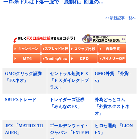
ーロ/米ドルは下落一服で「底割れ」回避の…
>>最新記事一覧へ
GMOクリック証券
セントラル短資ＦＸ
GMO外貨 「外貨e
「FXネオ」
「ＦＸダイレクトプ
x」
ラス」
SBI FXトレード
トレイダーズ証券
外為どっとコム
「みんなのFX」
「外貨ネクストネ
オ」
JFX 「MATRIX TR
ゴールデンウェイ・
ヒロセ通商 「LION
ADER」
ジャパン 「FXTF M
FX」