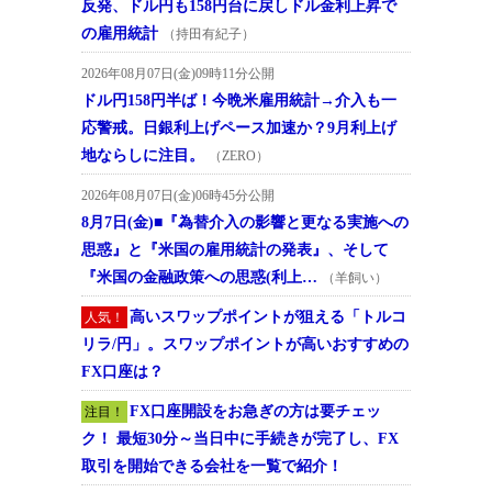
反発、ドル円も158円台に戻しドル金利上昇で
の雇用統計
（持田有紀子）
2026年08月07日(金)09時11分公開
ドル円158円半ば！今晩米雇用統計→介入も一
応警戒。日銀利上げペース加速か？9月利上げ
地ならしに注目。
（ZERO）
2026年08月07日(金)06時45分公開
8月7日(金)■『為替介入の影響と更なる実施への
思惑』と『米国の雇用統計の発表』、そして
『米国の金融政策への思惑(利上…
（羊飼い）
高いスワップポイントが狙える「トルコ
人気！
リラ/円」。スワップポイントが高いおすすめの
FX口座は？
FX口座開設をお急ぎの方は要チェッ
注目！
ク！ 最短30分～当日中に手続きが完了し、FX
取引を開始できる会社を一覧で紹介！