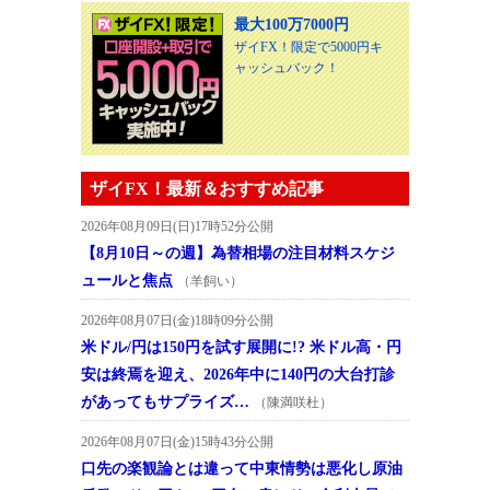
最大100万7000円
ザイFX！限定で5000円キ
ャッシュバック！
ザイFX！最新＆おすすめ記事
2026年08月09日(日)17時52分公開
【8月10日～の週】為替相場の注目材料スケジ
ュールと焦点
（羊飼い）
2026年08月07日(金)18時09分公開
米ドル/円は150円を試す展開に!? 米ドル高・円
安は終焉を迎え、2026年中に140円の大台打診
があってもサプライズ…
（陳満咲杜）
2026年08月07日(金)15時43分公開
口先の楽観論とは違って中東情勢は悪化し原油