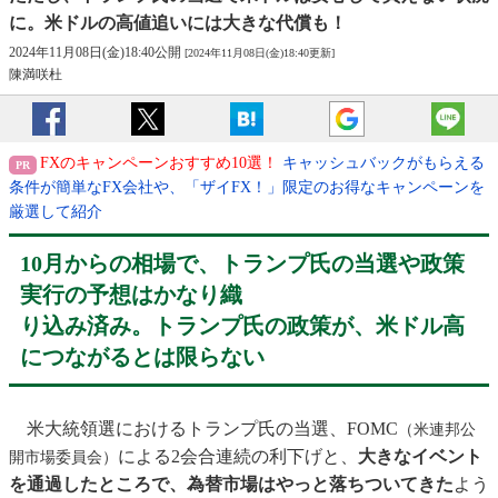
に。米ドルの高値追いには大きな代償も！
2024年11月08日(金)18:40公開
[2024年11月08日(金)18:40更新]
陳満咲杜
FXのキャンペーンおすすめ10選！
キャッシュバックがもらえる
条件が簡単なFX会社や、「ザイFX！」限定のお得なキャンペーンを
厳選して紹介
10月からの相場で、トランプ氏の当選や政策
実行の予想はかなり織
り込み済み。トランプ氏の政策が、米ドル高
につながるとは限らない
米大統領選におけるトランプ氏の当選、FOMC
（米連邦公
による2会合連続の利下げと、
大きなイベント
開市場委員会）
を通過したところで、為替市場はやっと落ちついてきた
よう