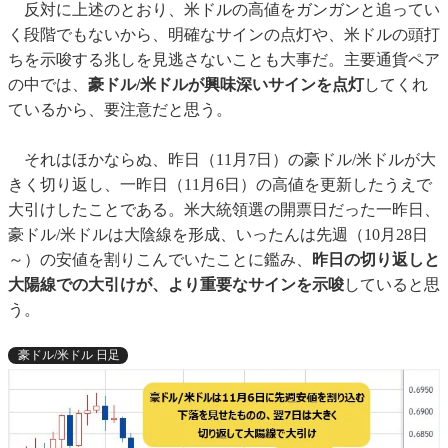
反対に上述のとおり、米ドルの高値をガンガンと追ってい
く段階でもないから、明確なサインの点灯や、米ドルの頭打
ちを示唆する兆しを見逃さないことも大事だ。主要通貨ペア
の中では、
豪ドル/米ドルが興味深いサインを点灯
してくれ
ているから、要注意だと思う。
それはほかならぬ、昨日（11月7日）の豪ドル/米ドルが大
きく切り返し、一昨日（11月6日）の高値を更新したうえで
大引けしたことである。米大統領選の開票日だった一昨日、
豪ドル/米ドルは大陰線を形成、いったんは先週（10月28日
～）の安値を割りこんでいたことに鑑み、
昨日の切り返しと
大陽線での大引けが、より重要なサインを示唆
していると思
う。
豪ドル/米ドル 日足