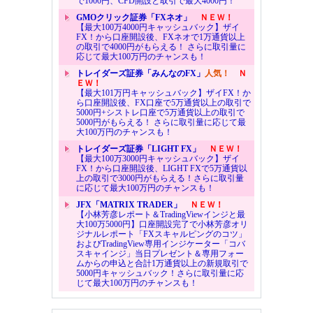
で1000円、CFD開設と取引で最大4000円！
GMOクリック証券「FXネオ」
ＮＥＷ！
【最大100万4000円キャッシュバック】ザイ
FX！から口座開設後、FXネオで1万通貨以上
の取引で4000円がもらえる！ さらに取引量に
応じて最大100万円のチャンスも！
トレイダーズ証券「みんなのFX」
人気！
Ｎ
ＥＷ！
【最大101万円キャッシュバック】ザイFX！か
ら口座開設後、FX口座で5万通貨以上の取引で
5000円+シストレ口座で5万通貨以上の取引で
5000円がもらえる！ さらに取引量に応じて最
大100万円のチャンスも！
トレイダーズ証券「LIGHT FX」
ＮＥＷ！
【最大100万3000円キャッシュバック】ザイ
FX！から口座開設後、LIGHT FXで5万通貨以
上の取引で3000円がもらえる！さらに取引量
に応じて最大100万円のチャンスも！
JFX「MATRIX TRADER」
ＮＥＷ！
【小林芳彦レポート＆TradingViewインジと最
大100万5000円】口座開設完了で小林芳彦オリ
ジナルレポート「FXスキャルピングのコツ」
およびTradingView専用インジケーター「コバ
スキャインジ」当日プレゼント＆専用フォー
ムからの申込と合計1万通貨以上の新規取引で
5000円キャッシュバック！さらに取引量に応
じて最大100万円のチャンスも！