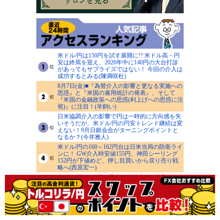
米ドル/円は150円を試す展開に!? 米ドル高・円
安は終焉を迎え、2026年中に140円の大台打診
があってもサプライズではない！ 今回の介入は
成功するとみる(陳満咲杜)
8月7日(金)■『為替介入の影響と更なる実施への
思惑』と『米国の雇用統計の発表』、そして
『米国の金融政策への思惑(利上げへの思惑に注
視)』に注目！(羊飼い)
日米協調介入の影響で円は一時的に方向感を失
いそうだが、米ドル/円の円安トレンド継続は変
えない！9月日銀会合がターニングポイントと
なるか？(今井雅人)
米ドル/円の160～162円台は日米当局の防衛ライ
ンに！ GW介入時安値155円、神田シーリング
152円が下値めど、押し目買いから戻り売り戦
略へ(西原宏一)
米ドル/円は155円が最大の分岐点！ 7月足の包
み線を8月足が下抜け、155円割れなら月足ダウ
理論が下向き転換！ 下値目処は高市総裁誕生時
の147円の窓(田向宏行)
>>人気記事一覧を見る