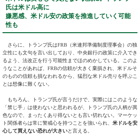
氏は米ドル高に
嫌悪感、米ドル安の政策を推進していく可能
性も
さらに、トランプ氏はFRB（米連邦準備制度理事会）の独
立性にも文句を言い出しており、中央銀行の政策に介入でき
るよう、法改正を行う可能性までほのめかしている。このよ
うなことがあれば、FRBの信頼が大きく棄損され、米ドルそ
のものの信頼も損なわれるから、猛烈な米ドル売りを呼ぶこ
とは想像に難くない。
もちろん、トランプ氏が言うだけで、実際にはこのような
「禁じ手」は使わないと思われるが、トランプ氏の人柄が異
色なので、まったくあり得ないとも言い切れない。マーケッ
ト関係者らは常に警戒心を持つことを強いられ、
米ドルを安
心して買えない恐れが大きい
と言える。