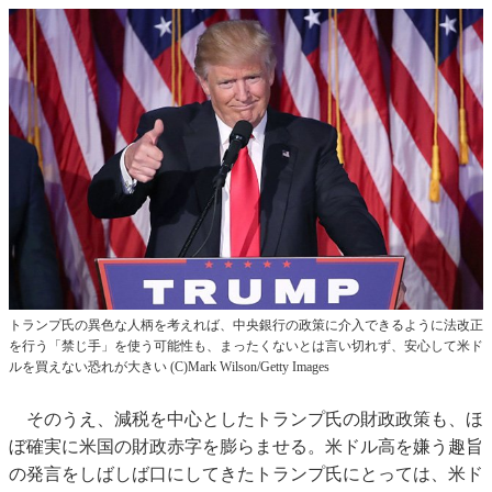
トランプ氏の異色な人柄を考えれば、中央銀行の政策に介入できるように法改正
を行う「禁じ手」を使う可能性も、まったくないとは言い切れず、安心して米ド
ルを買えない恐れが大きい (C)Mark Wilson/Getty Images
そのうえ、減税を中心としたトランプ氏の財政政策も、ほ
ぼ確実に米国の財政赤字を膨らませる。米ドル高を嫌う趣旨
の発言をしばしば口にしてきたトランプ氏にとっては、米ド