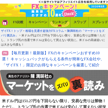
FX比較
キャンペーン
ランキング
スワップ
スプレッド
ザイFX！トップ
>
相場を見通す超強力FXコラム
>
陳満咲杜の「マーケットをズ
バリ裏読み」
> 米ドル/円は151.27円を下回らない限り、安易な売りは禁物！ただ
し、トランプ氏の当選で米ドルは安心して買えない状況に。米ドルの高値追いに
は大きな代償も！
【毎月更新！最新版】FXのキャンペーンおすすめ10
選！ キャッシュバックがもらえる条件が簡単なFX会社や、
「ザイFX！」限定のお得なキャンペーンを厳選して紹介
米ドル/円は151.27円を下回らない限り、安易な売りは
禁物！
ただし、トランプ氏の当選で米ドルは安心して
買えない状況