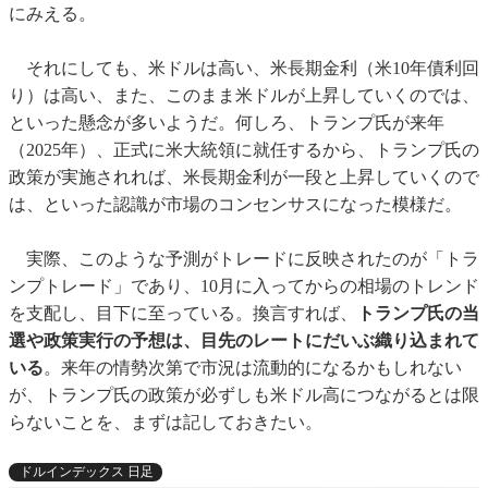
にみえる。
それにしても、米ドルは高い、米長期金利（米10年債利回
り）は高い、また、このまま米ドルが上昇していくのでは、
といった懸念が多いようだ。何しろ、トランプ氏が来年
（2025年）、正式に米大統領に就任するから、トランプ氏の
政策が実施されれば、米長期金利が一段と上昇していくので
は、といった認識が市場のコンセンサスになった模様だ。
実際、このような予測がトレードに反映されたのが「トラ
ンプトレード」であり、10月に入ってからの相場のトレンド
を支配し、目下に至っている。換言すれば、
トランプ氏の当
選や政策実行の予想は、目先のレートにだいぶ織り込まれて
いる
。来年の情勢次第で市況は流動的になるかもしれない
が、トランプ氏の政策が必ずしも米ドル高につながるとは限
らないことを、まずは記しておきたい。
ドルインデックス 日足