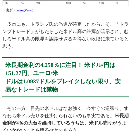
（出所:
TradingView
）
皮肉にも、トランプ氏の当選が確定したからこそ、「トラ
ンプトレード」がもたらした米ドル高の終焉が暗示され、む
しろ米ドル高の限界を認識せざるを得ない段階に来ていると
思う。
米長期金利の4.258％に注目！ 米ドル/円は
151.27円、ユーロ/米
ドルは1.0937ドルをブレイクしない限り、安
易なトレードは禁物
その一方、目先の米ドルはなお強く、今すぐの逆張り、す
なわち米ドル売りを仕掛けられないのも事実である。
米長期
金利が4％の大台を維持しているうちは、米ドル売りがうま
くいかないことを悟るべき
であろう。