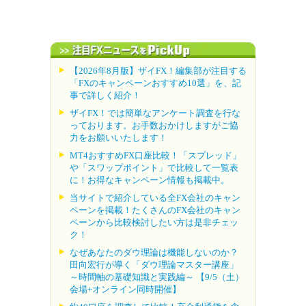
【2026年8月版】ザイFX！編集部が注目する
「FXのキャンペーンおすすめ10選」を、記
事で詳しく紹介！
ザイFX！では簡単なアンケート調査を行な
っております。お手数おかけしますがご協
力をお願いいたします！
MT4おすすめFX口座比較！「スプレッド」
や「スワップポイント」で比較して一覧表
に！お得なキャンペーン情報も掲載中。
当サイトで紹介している全FX会社のキャン
ペーンを掲載！たくさんのFX会社のキャン
ペーンから比較検討したい方は是非チェッ
ク！
なぜあなたのダウ理論は機能しないのか？
田向宏行が導く「ダウ理論マスター講座」
～時間軸の基礎知識と実践編～ 【9/5（土）
会場+オンライン同時開催】