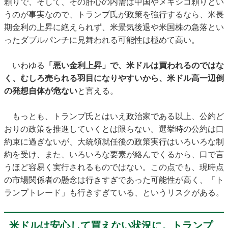
頼りで、そして、その肝心の内需は中国やメキシコ頼りとい
うのが事実なので、トランプ氏が政策を強行するなら、米長
期金利の上昇に絶えられず、米景気後退や米国株の急落とい
ったダブルパンチに見舞われる可能性は極めて高い。
いわゆる
「悪い金利上昇」で、米ドルは買われるのではな
く、むしろ売られる羽目になりやすいから、米ドル高一辺倒
の発想自体が危ない
と言える。
もっとも、トランプ氏とはいえ政治家である以上、公約ど
おりの政策を推進していくとは限らない。選挙時の公約は口
約束に過ぎないが、大統領就任後の政策実行はいろいろな制
約を受け、また、いろいろな要素が絡んでくるから、口で言
うほど容易く実行されるものではない。この点でも、現時点
の市場関係者の懸念は行きすぎであった可能性が高く、「ト
ランプトレード」も行きすぎている、というリスクがある。
米ドルは安心して買えない状況に。トランプ