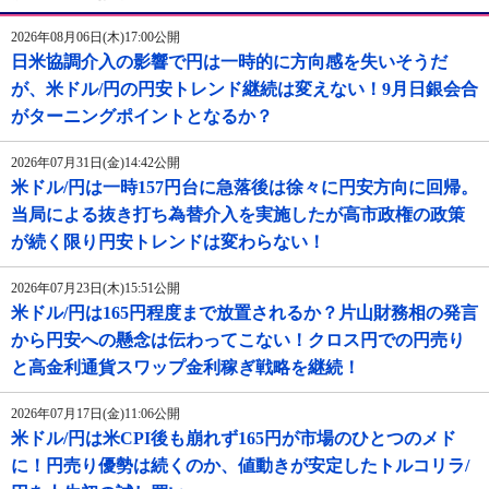
2026年08月06日(木)17:00公開
日米協調介入の影響で円は一時的に方向感を失いそうだ
が、米ドル/円の円安トレンド継続は変えない！9月日銀会合
がターニングポイントとなるか？
2026年07月31日(金)14:42公開
米ドル/円は一時157円台に急落後は徐々に円安方向に回帰。
当局による抜き打ち為替介入を実施したが高市政権の政策
が続く限り円安トレンドは変わらない！
2026年07月23日(木)15:51公開
米ドル/円は165円程度まで放置されるか？片山財務相の発言
から円安への懸念は伝わってこない！クロス円での円売り
と高金利通貨スワップ金利稼ぎ戦略を継続！
2026年07月17日(金)11:06公開
米ドル/円は米CPI後も崩れず165円が市場のひとつのメド
に！円売り優勢は続くのか、値動きが安定したトルコリラ/