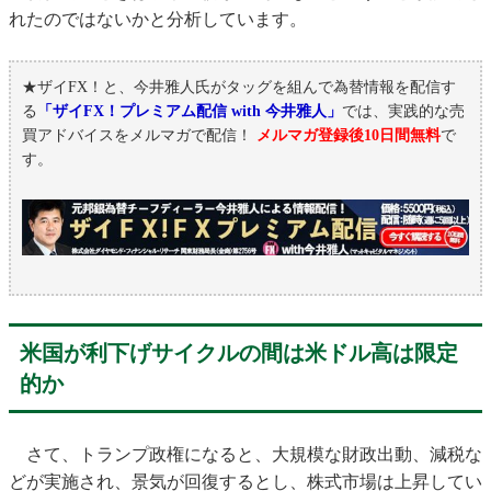
れたのではないかと分析しています。
★ザイFX！と、今井雅人氏がタッグを組んで為替情報を配信す
る
「ザイFX！プレミアム配信 with 今井雅人」
では、実践的な売
買アドバイスをメルマガで配信！
メルマガ登録後10日間無料
で
す。
米国が利下げサイクルの間は米ドル高は限定
的か
さて、トランプ政権になると、大規模な財政出動、減税な
どが実施され、景気が回復するとし、株式市場は上昇してい