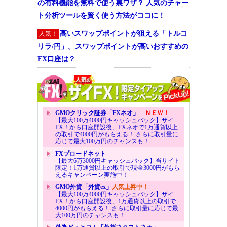
の有料機能を無料で使う裏ワザ？ 人気のチャー
ト分析ツールを賢く使う方法がココに！
高いスワップポイントが狙える「トルコ
人気！
リラ/円」。スワップポイントが高いおすすめの
FX口座は？
GMOクリック証券「FXネオ」
ＮＥＷ！
【最大100万4000円キャッシュバック】ザイ
FX！から口座開設後、FXネオで1万通貨以上
の取引で4000円がもらえる！ さらに取引量に
応じて最大100万円のチャンスも！
FXブロードネット
【最大6万3000円キャッシュバック】当サイト
限定！1万通貨以上の取引で現金3000円がもら
えるキャンペーン実施中！
GMO外貨「外貨ex」
人気上昇中！
【最大100万4000円キャッシュバック】ザイ
FX！から口座開設後、1万通貨以上の取引で
4000円がもらえる！ さらに取引量に応じて最
大100万円のチャンスも！