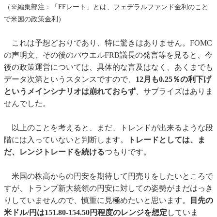
（※編集部注：「FFレート」とは、フェデラルファンド金利のこと
で米国の政策金利）
これは予想どおりであり、特に驚きはありません。FOMC
の声明文、その後のパウエルFRB議長の発言等を見ると、今
後の政策運営については、具体的な言及はなく、あくまでも
データ次第というスタンスですので、
12月も0.25％の利下げ
というメインシナリオは崩れておらず
、サプライズはありま
せんでした。
以上のことを考えると、まだ、トレンドが出来るような段
階には入っていないと判断します。
トレードとしては、ま
だ、レンジトレードを続ける
つもりです。
米国の株高からの円安を期待して円売りをしたいところで
すが、トランプ新大統領の円安に対しての姿勢がまだはっき
りしていませんので、慎重に見極めたいと思います。
目先の
米ドル/円は151.80-154.50円程度のレンジを想定
していま