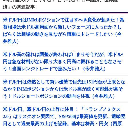
済」の関連記事
米ドル/円はIMMポジションで注目すべき変化が起きた！為
替相場は米ドル高局面から新しいフェーズに入ったか？し
ばらくは相場の動きを見ながら慎重にトレードしたい（今
井雅人）
米ドル高の流れは調整が終われば止まりそうだが、米ドル/
円は急な材料がない限り大きく円高に振れることもなさそ
う！当面レンジトレードで臨みたい！（今井雅人）
米ドル/円は依然として買い優勢で目先は151円台が上限とな
るか？IMMポジションからは米ドル高が続く可能性が高そ
う！ドルショートポジションの動向を注視（今井雅人）
米ドル/円、豪ドル/円の上昇に注目！ 「トランプノミクス
2.0」はリスクオン要因で、S&P500は最高値を更新、選挙翌
日として過去最高の上げを記録。基本は株高・円安（西原