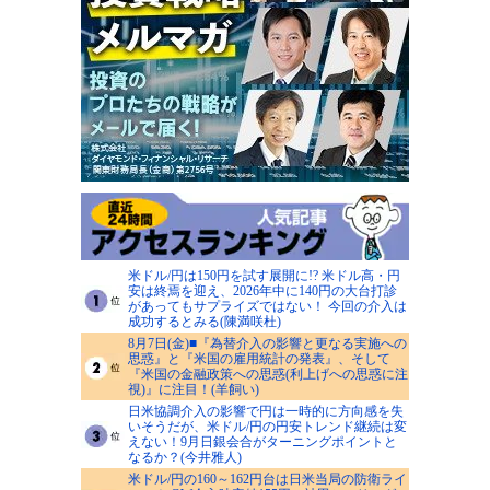
米ドル/円は150円を試す展開に!? 米ドル高・円
安は終焉を迎え、2026年中に140円の大台打診
があってもサプライズではない！ 今回の介入は
成功するとみる(陳満咲杜)
8月7日(金)■『為替介入の影響と更なる実施への
思惑』と『米国の雇用統計の発表』、そして
『米国の金融政策への思惑(利上げへの思惑に注
視)』に注目！(羊飼い)
日米協調介入の影響で円は一時的に方向感を失
いそうだが、米ドル/円の円安トレンド継続は変
えない！9月日銀会合がターニングポイントと
なるか？(今井雅人)
米ドル/円の160～162円台は日米当局の防衛ライ