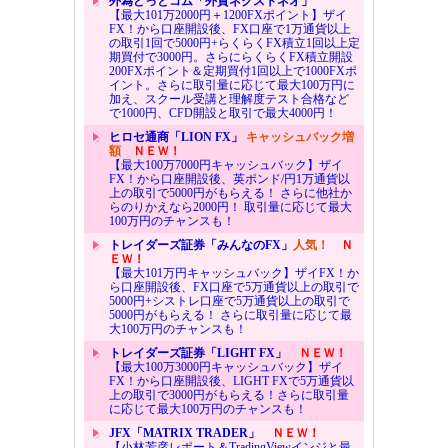
外為どっとコム「外貨ネクストネオ」
【最大101万2000円＋1200FXポイント】ザイ
FX！から口座開設後、FX口座で1万通貨以上
の取引1回で5000円+らくらくFX積立1回以上定
期買付で3000円。さらにらくらくFX積立開設
200FXポイント＆定期買付1回以上で1000FXポ
イント。さらに取引量に応じて最大100万円に
加え、スクール受講と理解度テスト合格など
で1000円、CFD開設と取引で最大4000円！
ヒロセ通商「LION FX」
キャッシュバック増
額
ＮＥＷ！
【最大100万7000円キャッシュバック】ザイ
FX！から口座開設後、英ポンド/円1万通貨以
上の取引で5000円がもらえる！ さらに他社か
らのりかえなら2000円！ 取引量に応じて最大
100万円のチャンスも！
トレイダーズ証券「みんなのFX」
人気！
Ｎ
ＥＷ！
【最大101万円キャッシュバック】ザイFX！か
ら口座開設後、FX口座で5万通貨以上の取引で
5000円+シストレ口座で5万通貨以上の取引で
5000円がもらえる！ さらに取引量に応じて最
大100万円のチャンスも！
トレイダーズ証券「LIGHT FX」
ＮＥＷ！
【最大100万3000円キャッシュバック】ザイ
FX！から口座開設後、LIGHT FXで5万通貨以
上の取引で3000円がもらえる！さらに取引量
に応じて最大100万円のチャンスも！
JFX「MATRIX TRADER」
ＮＥＷ！
【小林芳彦レポート＆TradingViewインジと最