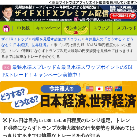
FX比較
キャンペーン
ランキング
スワップ
スプレッド
ザイFX！トップ
>
相場を見通す超強力FXコラム
>
今井雅人の「どうする？ どう
なる？ 日本経済、世界経済」
> 米ドル/円は目先151.80-154.50円程度のレンジ想
定。トレンド明確にならずトランプ次期大統領の円安姿勢を見極めてはっきりす
るまでは慎重なトレードを心がける
最狭水準スプレッド＆最良水準スワップポイントのSBI
FXトレード！キャンペーン実施中！
米ドル/円は目先151.80-154.50円程度のレンジ想定。
トレン
ド明確にならずトランプ次期大統領の円安姿勢を
見極めては
っきりするまでは慎重なトレードを心がける