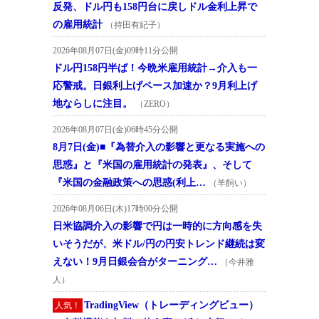
反発、ドル円も158円台に戻しドル金利上昇で
の雇用統計
（持田有紀子）
2026年08月07日(金)09時11分公開
ドル円158円半ば！今晩米雇用統計→介入も一
応警戒。日銀利上げペース加速か？9月利上げ
地ならしに注目。
（ZERO）
2026年08月07日(金)06時45分公開
8月7日(金)■『為替介入の影響と更なる実施への
思惑』と『米国の雇用統計の発表』、そして
『米国の金融政策への思惑(利上…
（羊飼い）
2026年08月06日(木)17時00分公開
日米協調介入の影響で円は一時的に方向感を失
いそうだが、米ドル/円の円安トレンド継続は変
えない！9月日銀会合がターニング…
（今井雅
人）
TradingView（トレーディングビュー）
人気！