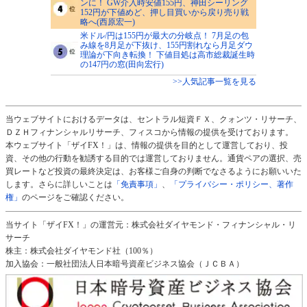
ンに！ GW介入時安値155円、神田シーリング
152円が下値めど、押し目買いから戻り売り戦
略へ(西原宏一)
米ドル/円は155円が最大の分岐点！ 7月足の包
み線を8月足が下抜け、155円割れなら月足ダウ
理論が下向き転換！ 下値目処は高市総裁誕生時
の147円の窓(田向宏行)
>>人気記事一覧を見る
当ウェブサイトにおけるデータは、セントラル短資ＦＸ、クォンツ・リサーチ、
ＤＺＨフィナンシャルリサーチ、フィスコから情報の提供を受けております。
本ウェブサイト「ザイFX！」は、情報の提供を目的として運営しており、投
資、その他の行動を勧誘する目的では運営しておりません。通貨ペアの選択、売
買レートなど投資の最終決定は、お客様ご自身の判断でなさるようにお願いいた
します。さらに詳しいことは
「免責事項」
、
「プライバシー・ポリシー、著作
権」
のページをご確認ください。
当サイト「ザイFX！」の運営元：株式会社ダイヤモンド・フィナンシャル・リ
サーチ
株主：株式会社ダイヤモンド社（100％）
加入協会：一般社団法人日本暗号資産ビジネス協会（ＪＣＢＡ）