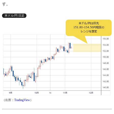
す。
米ドル/円 日足
（出所：
TradingView
）