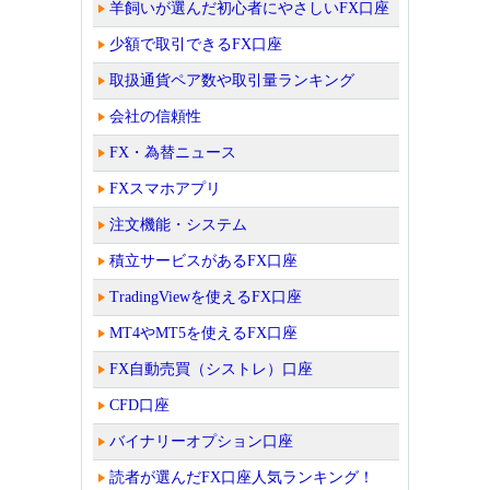
羊飼いが選んだ初心者にやさしいFX口座
少額で取引できるFX口座
取扱通貨ペア数や取引量ランキング
会社の信頼性
FX・為替ニュース
FXスマホアプリ
注文機能・システム
積立サービスがあるFX口座
TradingViewを使えるFX口座
MT4やMT5を使えるFX口座
FX自動売買（シストレ）口座
CFD口座
バイナリーオプション口座
読者が選んだFX口座人気ランキング！