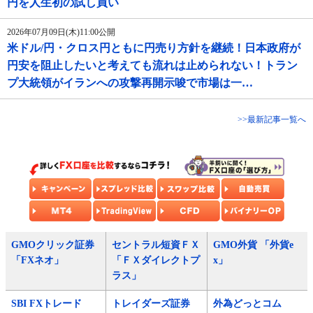
円を人生初の試し買い
2026年07月09日(木)11:00公開
米ドル/円・クロス円ともに円売り方針を継続！日本政府が
円安を阻止したいと考えても流れは止められない！トラン
プ大統領がイランへの攻撃再開示唆で市場は一…
>>最新記事一覧へ
GMOクリック証券
セントラル短資ＦＸ
GMO外貨 「外貨e
「FXネオ」
「ＦＸダイレクトプ
x」
ラス」
SBI FXトレード
トレイダーズ証券
外為どっとコム