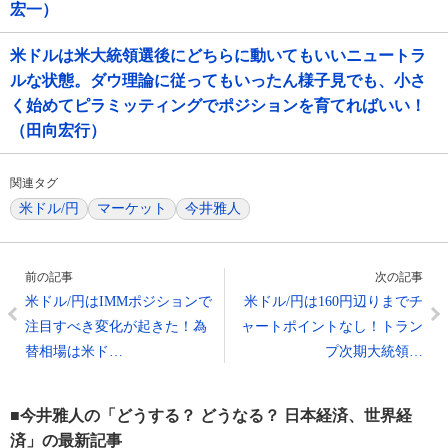
宏一）
米ドルは米大統領選後にどちらに動いてもいいニュートラ
ルな状態。ダウ理論に従ってもいったん様子見でも、小さ
く始めてピラミッティングでポジションを育てればいい！
（田向宏行）
関連タグ
米ドル/円
マーケット
今井雅人
前の記事
次の記事
米ドル/円はIMMポジションで
米ドル/円は160円辺りまでチ
注目すべき変化が起きた！為
ャートポイントなし！トラン
替相場は米ド…
プ次期大統領…
■今井雅人の「どうする？ どうなる？ 日本経済、世界経
済」の最新記事