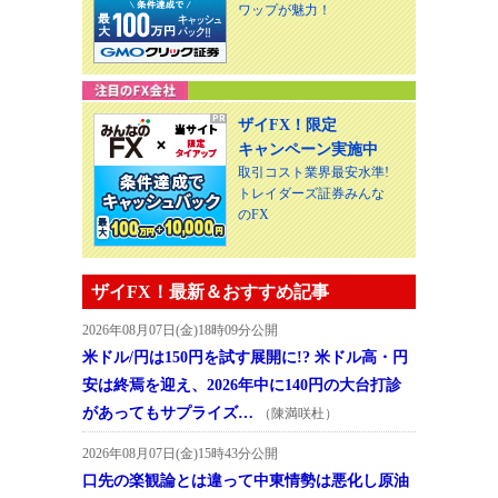
ワップが魅力！
ザイFX！限定
キャンペーン実施中
取引コスト業界最安水準!
トレイダーズ証券みんな
のFX
ザイFX！最新＆おすすめ記事
2026年08月07日(金)18時09分公開
米ドル/円は150円を試す展開に!? 米ドル高・円
安は終焉を迎え、2026年中に140円の大台打診
があってもサプライズ…
（陳満咲杜）
2026年08月07日(金)15時43分公開
口先の楽観論とは違って中東情勢は悪化し原油