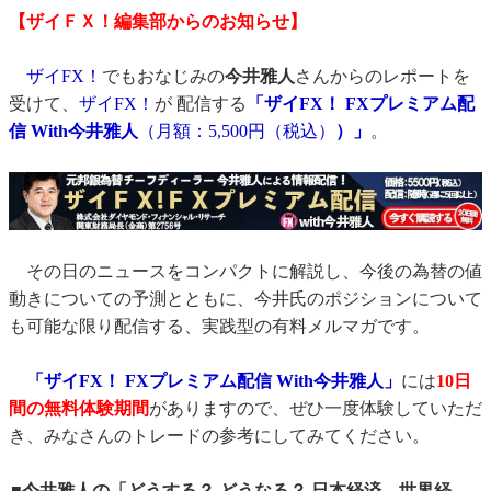
【ザイＦＸ！編集部からのお知らせ】
ザイFX！
でもおなじみの
今井雅人
さんからのレポートを
受けて、
ザイFX！
が 配信する
「ザイFX！ FXプレミアム配
信 With今井雅人
（月額：5,500円（税込）
）」
。
その日のニュースをコンパクトに解説し、今後の為替の値
動きについての予測とともに、今井氏のポジションについて
も可能な限り配信する、実践型の有料メルマガです。
「ザイFX！ FXプレミアム配信 With今井雅人」
には
10日
間の無料体験期間
がありますので、ぜひ一度体験していただ
き、みなさんのトレードの参考にしてみてください。
■今井雅人の「どうする？ どうなる？ 日本経済、世界経