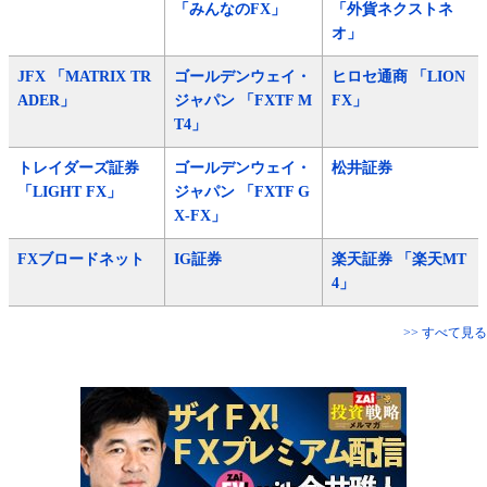
「みんなのFX」
「外貨ネクストネ
オ」
JFX 「MATRIX TR
ゴールデンウェイ・
ヒロセ通商 「LION
ADER」
ジャパン 「FXTF M
FX」
T4」
トレイダーズ証券
ゴールデンウェイ・
松井証券
「LIGHT FX」
ジャパン 「FXTF G
X-FX」
FXブロードネット
IG証券
楽天証券 「楽天MT
4」
>> すべて見る