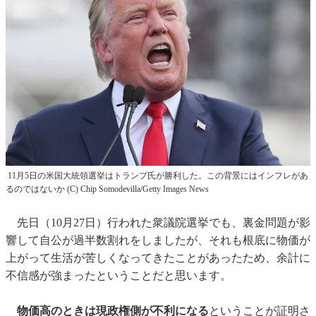
11月5日の米国大統領選挙はトランプ氏が勝利した。この背景にはインフレがあ
るのではないか (C) Chip Somodevilla/Getty Images News
先日（10月27日）行われた衆議院選挙でも、裏金問題が影
響して自公が過半数割れをしましたが、それも根底に物価が
上がって生活が苦しくなってきたことがあったため、余計に
不信感が強まったということだと思います。
物価高のときは現政権側が不利になる
ということが証明さ