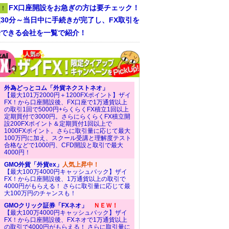
FX口座開設をお急ぎの方は要チェック！
！
30分～当日中に手続きが完了し、FX取引を
始できる会社を一覧で紹介！
外為どっとコム「外貨ネクストネオ」
【最大101万2000円＋1200FXポイント】ザイ
FX！から口座開設後、FX口座で1万通貨以上
の取引1回で5000円+らくらくFX積立1回以上
定期買付で3000円。さらにらくらくFX積立開
設200FXポイント＆定期買付1回以上で
1000FXポイント。さらに取引量に応じて最大
100万円に加え、スクール受講と理解度テスト
合格などで1000円、CFD開設と取引で最大
4000円！
GMO外貨「外貨ex」
人気上昇中！
【最大100万4000円キャッシュバック】ザイ
FX！から口座開設後、1万通貨以上の取引で
4000円がもらえる！ さらに取引量に応じて最
大100万円のチャンスも！
GMOクリック証券「FXネオ」
ＮＥＷ！
【最大100万4000円キャッシュバック】ザイ
FX！から口座開設後、FXネオで1万通貨以上
の取引で4000円がもらえる！ さらに取引量に