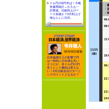
ドル円158円半ば！今晩
・
米雇用統計→介入も一
・
五
応警戒。日銀利上げペ
・
ース加速か？9月利上げ
地ならしに注目。
06:
08:
11:
11/15
08月06日更新
(金)
16:
日米協調介入の影響で円
は一時的に方向感を失い
そうだが、米ドル/円の円
06:
安トレンド継続は変えな
い！9月日銀会合がターニ
ングポイントとなるか？
22:
23:
24: