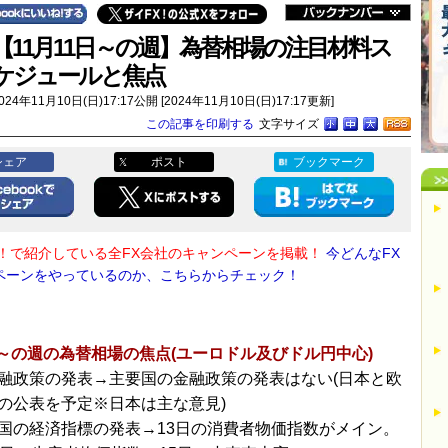
【11月11日～の週】為替相場の注目材料ス
ケジュールと焦点
024年11月10日(日)17:17公開 [2024年11月10日(日)17:17更新]
この記事を印刷する
文字サイズ
シェア
ポスト
ブックマーク
X！で紹介している全FX会社のキャンペーンを掲載！
今どんなFX
ペーンをやっているのか、こちらからチェック！
日～の週の為替相場の焦点(ユーロドル及びドル円中心)
融政策の発表→主要国の金融政策の発表はない(日本と欧
の公表を予定※日本は主な意見)
国の経済指標の発表→13日の消費者物価指数がメイン。