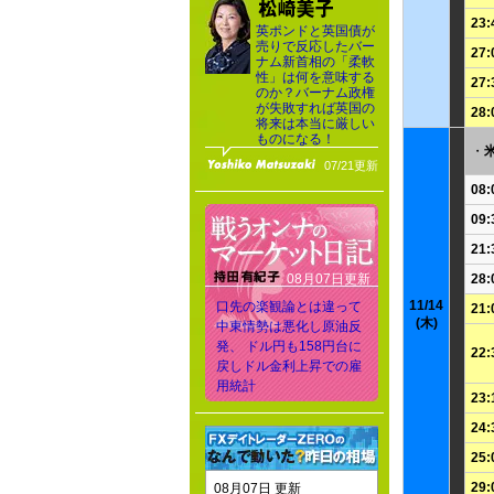
23:
英ポンドと英国債が
売りで反応したバー
27:
ナム新首相の「柔軟
性」は何を意味する
27:
のか？バーナム政権
が失敗すれば英国の
28:
将来は本当に厳しい
ものになる！
・
07/21更新
08:
09:
21:
08月07日更新
28:
11/14
口先の楽観論とは違って
21:
(木)
中東情勢は悪化し原油反
発、 ドル円も158円台に
22:
戻しドル金利上昇での雇
用統計
23:
24:
25:
29:
08月07日 更新