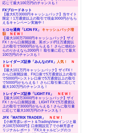
応じて最大100万円のチャンスも！
FXブロードネット
【最大6万3000円キャッシュバック】当サイト
限定！1万通貨以上の取引で現金3000円がもら
えるキャンペーン実施中！
ヒロセ通商「LION FX」
キャッシュバック増
額
ＮＥＷ！
【最大100万7000円キャッシュバック】ザイ
FX！から口座開設後、英ポンド/円1万通貨以
上の取引で5000円がもらえる！ さらに他社か
らのりかえなら2000円！ 取引量に応じて最大
100万円のチャンスも！
トレイダーズ証券「みんなのFX」
人気！
Ｎ
ＥＷ！
【最大101万円キャッシュバック】ザイFX！
から口座開設後、FX口座で5万通貨以上の取引
で5000円+シストレ口座で5万通貨以上の取引
で5000円がもらえる！ さらに取引量に応じて
最大100万円のチャンスも！
トレイダーズ証券「LIGHT FX」
ＮＥＷ！
【最大100万3000円キャッシュバック】ザイ
FX！から口座開設後、LIGHT FXで5万通貨以
上の取引で3000円がもらえる！さらに取引量
に応じて最大100万円のチャンスも！
JFX「MATRIX TRADER」
ＮＥＷ！
【小林芳彦レポート＆TradingViewインジと最
大100万5000円】口座開設完了で小林芳彦オ
リジナルレポート「FXスキャルピングのコ