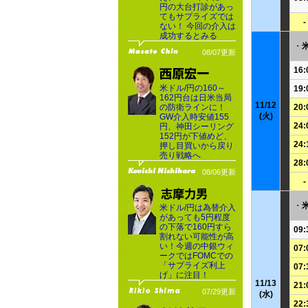
円の大台打診があっ
てもサプライズでは
-
ない！ 今回の介入は
成功するとみる
・
08/07更新
16:
米ドル/円の160～
19:
162円台は日米当局
11/12
の防衛ラインに！
20:
(火)
GW介入時安値155
24:
円、神田シーリング
152円が下値めど、
24:
押し目買いから戻り
売り戦略へ
28:
08/06更新
-
・
米ドル/円は為替介入
があっても5円程度
の下落で160円すら
09:
割れない可能性が高
い！今週の中銀ウィ
07:
ークではFOMCでの
「サプライズ利上
07:
げ」に注目！
11/13
21:
07/29更新
(水)
22: