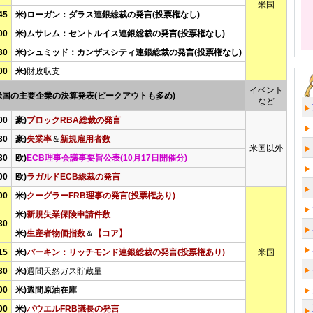
米国
45
米)ローガン：ダラス連銀総裁の発言(投票権なし)
00
米)ムサレム：セントルイス連銀総裁の発言(投票権なし)
30
米)シュミッド：カンザスシティ連銀総裁の発言(投票権なし)
00
米)
財政収支
イベント
米国の主要企業の決算発表(ピークアウトも多め)
など
00
豪)
ブロックRBA総裁の発言
30
豪)
失業率
＆
新規雇用者数
米国以外
30
欧)
ECB理事会議事要旨公表(10月17日開催分)
00
欧)
ラガルドECB総裁の発言
00
米)
クーグラーFRB理事の発言(投票権あり)
米)
新規失業保険申請件数
30
米)
生産者物価指数
＆
【コア】
15
米)
バーキン：リッチモンド連銀総裁の発言(投票権あり)
米国
30
米)
週間天然ガス貯蔵量
00
米)週間原油在庫
00
米)
パウエルFRB議長の発言