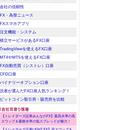
会社の信頼性
FX・為替ニュース
FXスマホアプリ
注文機能・システム
積立サービスがあるFX口座
TradingViewを使えるFX口座
MT4やMT5を使えるFX口座
FX自動売買（シストレ）口座
CFD口座
バイナリーオプション口座
読者が選んだFX口座人気ランキング！
ビットコイン取引所・販売所を比較
【トレイダーズ証券みんなのFX】最高水準の高
スワップ＆最狭水準の低スプレッドが魅力！
【トレイダーズ証券LIGHT FX】高スワップ＆