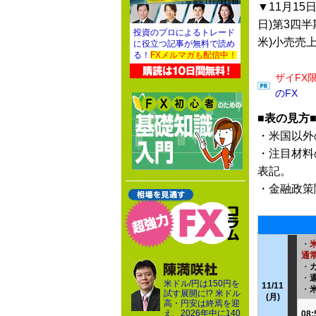
▼11月15日
日)第3四半
投資のプロによるトレード
米)小売売
に役立つ記事が無料で読め
る！
FXメルマガも配信中！
ザイFX
のFX
■表の見方
・米国以外
・注目材料
表記。
・金融政策
・
通常
・
・
米ドル/円は150円を
11/11
・
試す展開に!? 米ドル
(月)
高・円安は終焉を迎
え、2026年中に140
08: