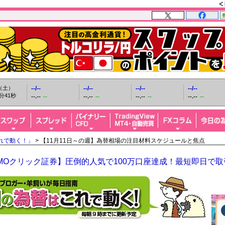
日（土）
--/--
--/--
--/--
--/--
分42秒
--.--
--
--.--
--
--.--
--
--.--
--
れで動く！」
> 【11月11日～の週】為替相場の注目材料スケジュールと焦点
MOクリック証券】圧倒的人気で100万口座達成！最短即日で