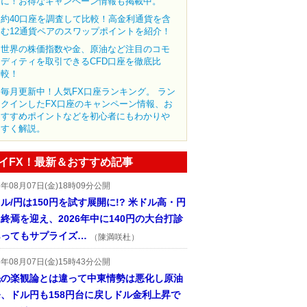
に！お得なキャンペーン情報も掲載中。
約40口座を調査して比較！高金利通貨を含
む12通貨ペアのスワップポイントを紹介！
世界の株価指数や金、原油など注目のコモ
ディティを取引できるCFD口座を徹底比
較！
毎月更新中！人気FX口座ランキング。 ラン
クインしたFX口座のキャンペーン情報、お
すすめポイントなどを初心者にもわかりや
すく解説。
イFX！最新＆おすすめ記事
6年08月07日(金)18時09分公開
ル/円は150円を試す展開に!? 米ドル高・円
終焉を迎え、2026年中に140円の大台打診
あってもサプライズ…
（陳満咲杜）
6年08月07日(金)15時43分公開
先の楽観論とは違って中東情勢は悪化し原油
、ドル円も158円台に戻しドル金利上昇で