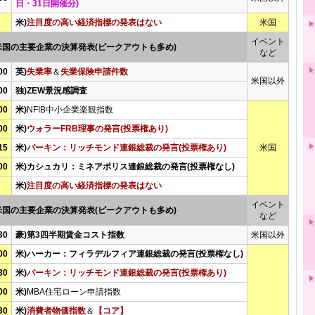
日・31日開催分)
米)
注目度の高い経済指標の発表はない
米国
イベント
米国の主要企業の決算発表(ピークアウトも多め)
など
00
英)
失業率
＆
失業保険申請件数
米国以外
00
独)ZEW景況感調査
00
米)
NFIB中小企業楽観指数
00
米)
ウォラーFRB理事の発言(投票権あり)
15
米)
バーキン：リッチモンド連銀総裁の発言(投票権あり)
米国
00
米)カシュカリ：ミネアポリス連銀総裁の発言(投票権なし)
米)
注目度の高い経済指標の発表はない
イベント
米国の主要企業の決算発表(ピークアウトも多め)
など
30
豪)第3四半期賃金コスト指数
米国以外
00
米)ハーカー：フィラデルフィア連銀総裁の発言(投票権なし)
30
米)
バーキン：リッチモンド連銀総裁の発言(投票権あり)
00
米)
MBA住宅ローン申請指数
30
米)
消費者物価指数
＆
【コア】