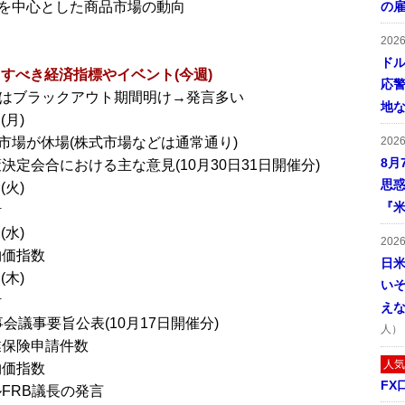
を中心とした商品市場の動向
の
202
ドル
すべき経済指標やイベント(今週)
応
官はブラックアウト期間明け→発言多い
地
(月)
市場が休場(株式市場などは通常通り)
202
8月
決定会合における主な意見(10月30日31日開催分)
思
(火)
『米
計
(水)
202
物価指数
日
(木)
い
計
え
事会議事要旨公表(10月17日開催分)
人）
業保険申請件数
人気
物価指数
FX
ルFRB議長の発言