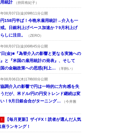
雇用統計
（持田有紀子）
6年08月07日(金)09時11分公開
円158円半ば！今晩米雇用統計→介入も一
警戒。日銀利上げペース加速か？9月利上げ
ならしに注目。
（ZERO）
6年08月07日(金)06時45分公開
7日(金)■『為替介入の影響と更なる実施への
惑』と『米国の雇用統計の発表』、そして
国の金融政策への思惑(利上…
（羊飼い）
6年08月06日(木)17時00分公開
米協調介入の影響で円は一時的に方向感を失
そうだが、米ドル/円の円安トレンド継続は変
ない！9月日銀会合がターニング…
（今井雅
【毎月更新】ザイFX！読者が選んだ人気
！
口座ランキング！