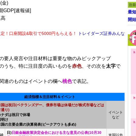
(金)
注目
期GDP[速報値]
最短
上高
開
限定！口座開設&取引で5000円もらえる！
トレイダーズ証券みんな
■
の要人発言や注目材料は重要な物のみピックアップ
のうち、特に注目度の高いものを
赤色
、その次を
太字
で
関連のものはイベントの欄へ
桃色
で表記。
経済指標＆注目材料＆イベント
米国は祝日(ベテランズデー、債券市場は休場だが株式市場などは
通り)
イベント
カナダは祝日で休場
など
週明け
米国の主要企業の決算発表(ピークアウトも多め)
日)
日銀金融政策決定会合における主な意見の公表(10月30
50
米国以外