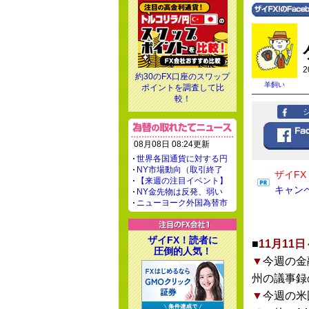
2
約30のFX口座のスワップ
羊飼い
ポイントを調査して比
較！
08月08日 08:24更新
世界各国通貨に対する円
NY市場動向（取引終了
ザイF
【来週の注目イベント】
キャン
NY金先物は反発、弱い
ニューヨーク外国為替市
ザイFX！読者に
■
11月11
圧倒的人気！
▼
今週の金
州の議事録
▼
今週の米