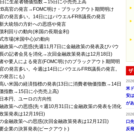
4日に生産者物価指数→15日に小売売上高
RB高官の発言→FOMC明け・ブラックアウト期間明け
高官の発言多い。14日にはパウエルFRB議長の発言
新大統領の方針への思惑や発言
債利回りの動向(米国の長期金利)
式市場(米国中心)の動向
融政策への思惑(先週11月7日に金融政策の発表及びパウ
議長の記者会見を消化→次回金融政策発表は12月18日)
者や要人による発言(FOMC明けのブラックアウト期間明
高官の発言多い。今週は14日にパウエルFRB議長の発言。
ザ
の発言にも)
202
高い米国の経済指標の発表(13日に消費者物価指数→14日
米ド
価指数→15日に小売売上高)
安は
日本円、ユーロの方向性
が
融政策への思惑(先々週10月31日に金融政策の発表を消化
策発表は12月19日)
202
の金融政策への思惑(次回金融政策発表は12月12日)
口
要企業の決算発表(ピークアウト)
反発