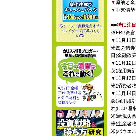
▼
原油と金
▼
中東情勢
■■
特に注目
取引コスト業界最安水準!
トレイダーズ証券みんな
※FRB高
のFX
▼11月11日
米国の債券
日)金融政策
▼11月12日
英)雇用統
▼11月13日
米)消費者
8月7日(金曜
日)の為替相場
▼11月14日
の注目材料と
豪)雇用統
指標ランク
欧)ECB理
米)新規失
米)生産者
米)パウエ