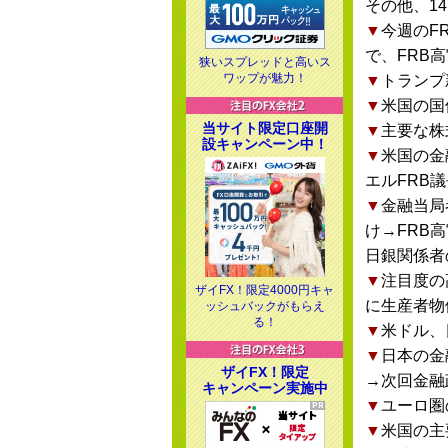
その他、1
▼
今週のF
で、FRB
狭いスプレッドと高いス
ワップが魅力！
▼
トランプ
▼
米国の国
当サイト限定口座開
▼
主要な株
設キャンペーン中！
▼
米国の金
エルFRB
▼
金融当局
け→FRB
日銀関係者
▼
注目度の
ザイFX！限定4000円キャ
に生産者物
ッシュバックがもらえ
る！
▼
米ドル、
▼
日本の金
ザイFX！限定
→次回金融政
キャンペーン実施中
▼
ユーロ圏
▼
米国の主