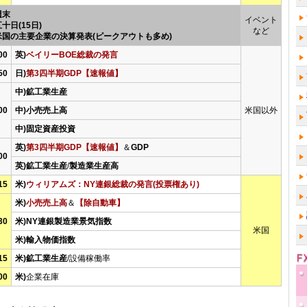
週末
イベント
十日(15日)
など
米国の主要企業の決算発表(ピークアウトも多め)
00
英)
ベイリーBOE総裁の発言
50
日)
第3四半期GDP【速報値】
中)鉱工業生産
00
中)小売売上高
米国以外
中)固定資産投資
英)
第3四半期GDP【速報値】
＆
GDP
00
英)鉱工業生産
/
製造業生産高
15
米)
ウィリアムズ：NY連銀総裁の発言(投票権あり)
米)
小売売上高
＆
【除自動車】
30
米)NY連銀製造業景気指数
米国
米)輸入物価指数
15
米)鉱工業生産
/設備稼働率
00
米)
企業在庫