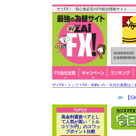
ザイFX！ - 初心者必見のFX総合情報サイト
2026年8月8
日本時間4時36
ザイFX！トップ
>
FX・羊飼いの「今日の為替はこ
【G
高金利通貨ペアとし
て人気が高い「トル
コリラ/円」のスワッ
プポイント比較