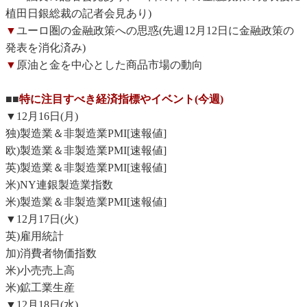
植田日銀総裁の記者会見あり)
▼
ユーロ圏の金融政策への思惑(先週12月12日に金融政策の
発表を消化済み)
▼
原油と金を中心とした商品市場の動向
■■
特に注目すべき経済指標やイベント(今週)
▼12月16日(月)
独)製造業＆非製造業PMI[速報値]
欧)製造業＆非製造業PMI[速報値]
英)製造業＆非製造業PMI[速報値]
米)NY連銀製造業指数
米)製造業＆非製造業PMI[速報値]
▼12月17日(火)
英)雇用統計
加)消費者物価指数
米)小売売上高
米)鉱工業生産
▼12月18日(水)