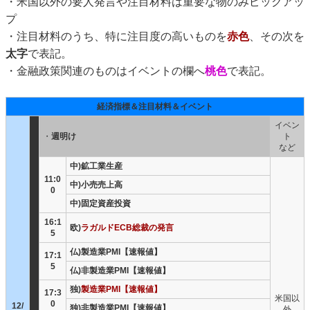
・米国以外の要人発言や注目材料は重要な物のみピックアッ
プ
・注目材料のうち、特に注目度の高いものを
赤色
、その次を
太字
で表記。
・金融政策関連のものはイベントの欄へ
桃色
で表記。
経済指標＆注目材料＆イベント
イベン
・
週明け
ト
など
中)鉱工業生産
11:0
中)小売売上高
0
中)固定資産投資
16:1
欧)
ラガルドECB総裁の発言
5
仏)製造業PMI【速報値】
17:1
5
仏)非製造業PMI【速報値】
独)
製造業PMI【速報値】
17:3
米国以
0
12/
独)非製造業PMI【速報値】
外