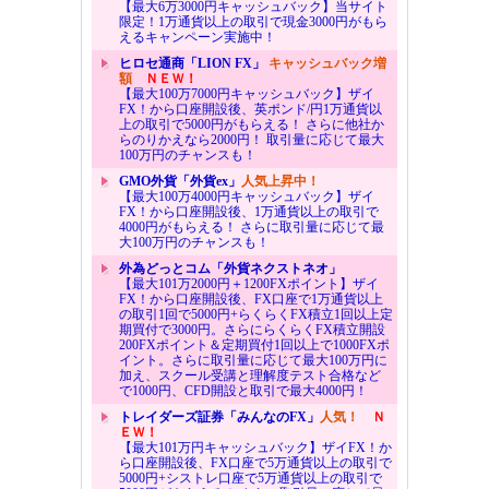
【最大6万3000円キャッシュバック】当サイト
限定！1万通貨以上の取引で現金3000円がもら
えるキャンペーン実施中！
ヒロセ通商「LION FX」
キャッシュバック増
額
ＮＥＷ！
【最大100万7000円キャッシュバック】ザイ
FX！から口座開設後、英ポンド/円1万通貨以
上の取引で5000円がもらえる！ さらに他社か
らのりかえなら2000円！ 取引量に応じて最大
100万円のチャンスも！
GMO外貨「外貨ex」
人気上昇中！
【最大100万4000円キャッシュバック】ザイ
FX！から口座開設後、1万通貨以上の取引で
4000円がもらえる！ さらに取引量に応じて最
大100万円のチャンスも！
外為どっとコム「外貨ネクストネオ」
【最大101万2000円＋1200FXポイント】ザイ
FX！から口座開設後、FX口座で1万通貨以上
の取引1回で5000円+らくらくFX積立1回以上定
期買付で3000円。さらにらくらくFX積立開設
200FXポイント＆定期買付1回以上で1000FXポ
イント。さらに取引量に応じて最大100万円に
加え、スクール受講と理解度テスト合格など
で1000円、CFD開設と取引で最大4000円！
トレイダーズ証券「みんなのFX」
人気！
Ｎ
ＥＷ！
【最大101万円キャッシュバック】ザイFX！か
ら口座開設後、FX口座で5万通貨以上の取引で
5000円+シストレ口座で5万通貨以上の取引で