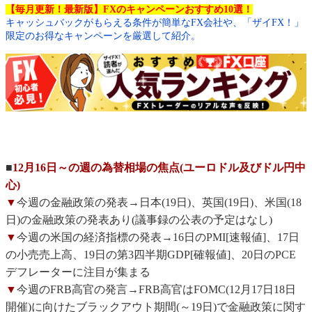
【毎月更新！最新版】FXのキャンペーンおすすめ10選！
キャッシュバックがもらえる条件が簡単なFX会社や、「ザイFX！」
限定のお得なキャンペーンを厳選して紹介。
■
12月16日～の週の為替相場の焦点(ユーロドル及びドル円中
心)
▼
今週の金融政策の発表→日本(19日)、英国(19日)、米国(18
日)の金融政策の発表あり(議事録の公表の予定はなし)
▼
今週の米国の経済指標の発表→16日のPMI[速報値]、17日
の小売売上高、19日の第3四半期GDP[確報値]、20日のPCE
デフレーターに注目が集まる
▼
今週のFRB高官の発言→FRB高官はFOMC(12月17日18日
開催)に向けたブラックアウト期間(～19日)で金融政策に関す