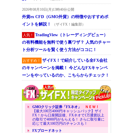
2026年08月10日(月)13時40分公開
外貨ex CFD（GMO外貨）の特徴やおすすめポ
イントを解説！
（ザイFX！編集部）
TradingView（トレーディングビュー）
人気！
の有料機能を無料で使う裏ワザ？ 人気のチャー
ト分析ツールを賢く使う方法がココに！
ザイFX！で紹介している全FX会社
おすすめ！
のキャンペーンを掲載！ 今どんなFXキャンペ
ーンをやっているのか、こちらからチェック！
GMOクリック証券「FXネオ」
ＮＥＷ！
【最大100万4000円キャッシュバック】ザイ
FX！から口座開設後、FXネオで1万通貨以上
の取引で4000円がもらえる！ さらに取引量に
応じて最大100万円のチャンスも！
FXブロードネット