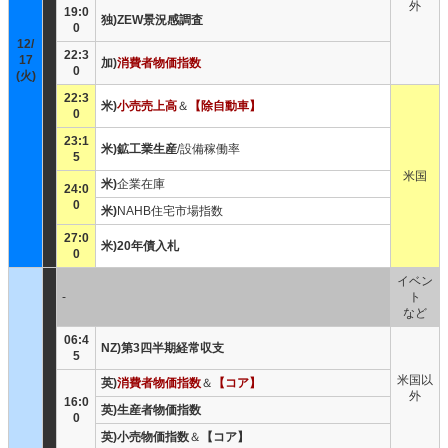
外
19:0
独)ZEW景況感調査
0
12/
22:3
17
加)
消費者物価指数
0
(火)
22:3
米)
小売売上高
＆
【除自動車】
0
23:1
米)鉱工業生産
/設備稼働率
5
米国
米)
企業在庫
24:0
0
米)
NAHB住宅市場指数
27:0
米)20年債入札
0
イベン
-
ト
など
06:4
NZ)第3四半期経常収支
5
米国以
英)
消費者物価指数
＆
【コア】
外
16:0
英)生産者物価指数
0
英)小売物価指数
＆
【コア】