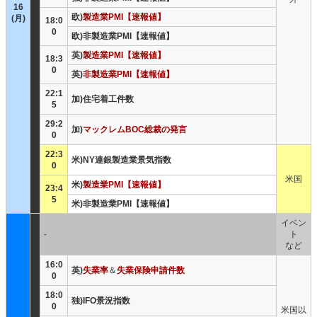
16
欧)
製造業PMI【速報値】
(月)
18:0
0
欧)非製造業PMI【速報値】
英)
製造業PMI【速報値】
18:3
0
英)
非製造業PMI【速報値】
22:1
加)住宅着工件数
5
29:2
加)
マックレムBOC総裁の発言
0
22:3
米)NY連銀製造業景気指数
0
米国
米)
製造業PMI【速報値】
23:4
5
米)非製造業PMI【速報値】
イベン
-
ト
など
16:0
英)
失業率
＆
失業保険申請件数
0
18:0
独)IFO景況指数
0
米国以