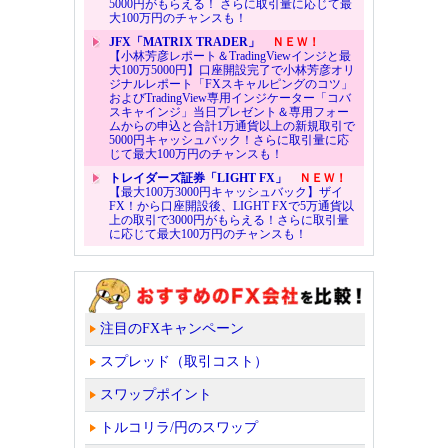
5000円がもらえる！ さらに取引量に応じて最
大100万円のチャンスも！
JFX「MATRIX TRADER」
ＮＥＷ！
【小林芳彦レポート＆TradingViewインジと最
大100万5000円】口座開設完了で小林芳彦オリ
ジナルレポート「FXスキャルピングのコツ」
およびTradingView専用インジケーター「コバ
スキャインジ」当日プレゼント＆専用フォー
ムからの申込と合計1万通貨以上の新規取引で
5000円キャッシュバック！さらに取引量に応
じて最大100万円のチャンスも！
トレイダーズ証券「LIGHT FX」
ＮＥＷ！
【最大100万3000円キャッシュバック】ザイ
FX！から口座開設後、LIGHT FXで5万通貨以
上の取引で3000円がもらえる！さらに取引量
に応じて最大100万円のチャンスも！
注目のFXキャンペーン
スプレッド（取引コスト）
スワップポイント
トルコリラ/円のスワップ