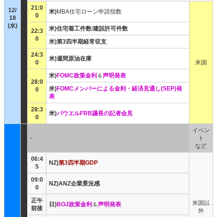
21:0
12/
米)
MBA住宅ローン申請指数
0
18
(水)
米)住宅着工件数
/
建設許可件数
22:3
0
米)第3四半期経常収支
24:3
米)週間原油在庫
0
米国
米)
FOMC政策金利
＆
声明発表
28:0
米)
FOMCメンバーによる金利・経済見通し(SEP)発
0
表
28:3
米)
パウエルFRB議長の記者会見
0
イベン
-
ト
など
06:4
NZ)
第3四半期GDP
5
09:0
NZ)ANZ企業景況感
0
正午
米国以
日)
BOJ政策金利
＆
声明発表
前後
外