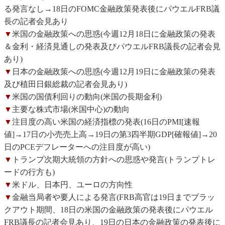
る発言なし→18日のFOMC金融政策発表後にパウエルFRB議
長の記者会見あり
▼
米国の金融政策への思惑(今週12月18日に金融政策の発表
＆金利・経済見通しの発表及びパウエルFRB議長の記者会見
あり)
▼
日本の金融政策への思惑(今週12月19日に金融政策の発表
及び植田日銀総裁の記者会見あり)
▼
米国の国債利回りの動向(米国の長期金利)
▼
主要な株式市場(米国中心)の動向
▼
注目度の高い米国の経済指標の発表(16日のPMI[速報
値]→17日の小売売上高→19日の第3四半期GDP[確報値]→20
日のPCEデフレーターへの注目度が高い)
▼
トランプ次期大統領の方針への思惑や発言(トランプトレ
ードの行方も)
▼
米ドル、日本円、ユーロの方向性
▼
金融当局者や要人による発言(FRB高官は19日までブラッ
クアウト期間、18日の米国の金融政策の発表後にパウエル
FRB議長の記者会見あり、19日の日本の金融政策の発表後に