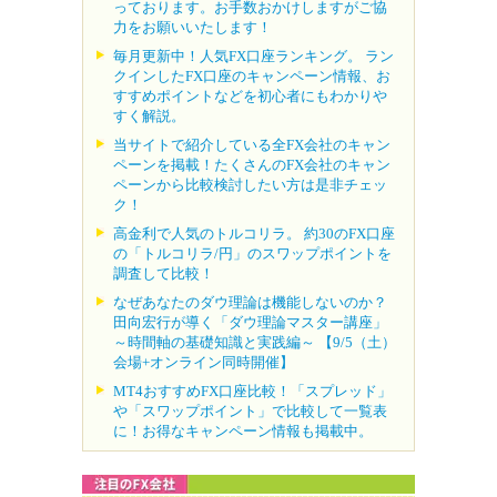
っております。お手数おかけしますがご協
力をお願いいたします！
毎月更新中！人気FX口座ランキング。 ラン
クインしたFX口座のキャンペーン情報、お
すすめポイントなどを初心者にもわかりや
すく解説。
当サイトで紹介している全FX会社のキャン
ペーンを掲載！たくさんのFX会社のキャン
ペーンから比較検討したい方は是非チェッ
ク！
高金利で人気のトルコリラ。 約30のFX口座
の「トルコリラ/円」のスワップポイントを
調査して比較！
なぜあなたのダウ理論は機能しないのか？
田向宏行が導く「ダウ理論マスター講座」
～時間軸の基礎知識と実践編～ 【9/5（土）
会場+オンライン同時開催】
MT4おすすめFX口座比較！「スプレッド」
や「スワップポイント」で比較して一覧表
に！お得なキャンペーン情報も掲載中。