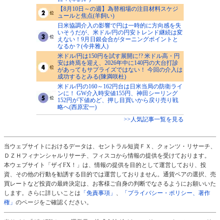
【8月10日～の週】為替相場の注目材料スケジ
ュールと焦点(羊飼い)
日米協調介入の影響で円は一時的に方向感を失
いそうだが、米ドル/円の円安トレンド継続は変
えない！9月日銀会合がターニングポイントと
なるか？(今井雅人)
米ドル/円は150円を試す展開に!? 米ドル高・円
安は終焉を迎え、2026年中に140円の大台打診
があってもサプライズではない！ 今回の介入は
成功するとみる(陳満咲杜)
米ドル/円の160～162円台は日米当局の防衛ライ
ンに！ GW介入時安値155円、神田シーリング
152円が下値めど、押し目買いから戻り売り戦
略へ(西原宏一)
>>人気記事一覧を見る
当ウェブサイトにおけるデータは、セントラル短資ＦＸ、クォンツ・リサーチ、
ＤＺＨフィナンシャルリサーチ、フィスコから情報の提供を受けております。
本ウェブサイト「ザイFX！」は、情報の提供を目的として運営しており、投
資、その他の行動を勧誘する目的では運営しておりません。通貨ペアの選択、売
買レートなど投資の最終決定は、お客様ご自身の判断でなさるようにお願いいた
します。さらに詳しいことは
「免責事項」
、
「プライバシー・ポリシー、著作
権」
のページをご確認ください。