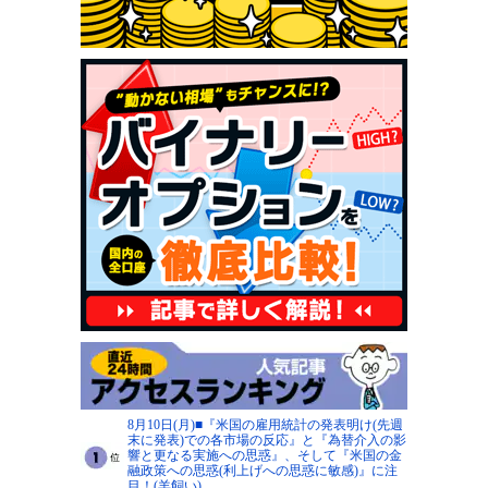
8月10日(月)■『米国の雇用統計の発表明け(先週
末に発表)での各市場の反応』と『為替介入の影
響と更なる実施への思惑』、そして『米国の金
融政策への思惑(利上げへの思惑に敏感)』に注
目！(羊飼い)