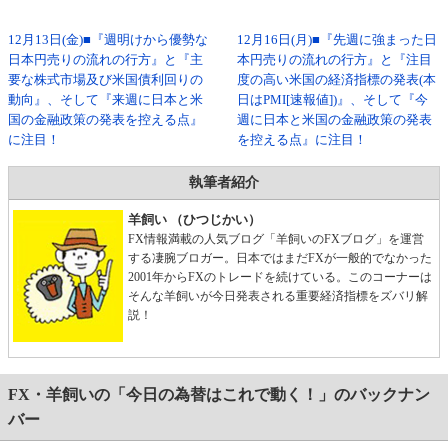
12月13日(金)■『週明けから優勢な
12月16日(月)■『先週に強まった日
日本円売りの流れの行方』と『主
本円売りの流れの行方』と『注目
要な株式市場及び米国債利回りの
度の高い米国の経済指標の発表(本
動向』、そして『来週に日本と米
日はPMI[速報値])』、そして『今
国の金融政策の発表を控える点』
週に日本と米国の金融政策の発表
に注目！
を控える点』に注目！
執筆者紹介
羊飼い （ひつじかい）
FX情報満載の人気ブログ「羊飼いのFXブログ」を運営
する凄腕ブロガー。日本ではまだFXが一般的でなかった
2001年からFXのトレードを続けている。このコーナーは
そんな羊飼いが今日発表される重要経済指標をズバリ解
説！
FX・羊飼いの「今日の為替はこれで動く！」のバックナン
バー