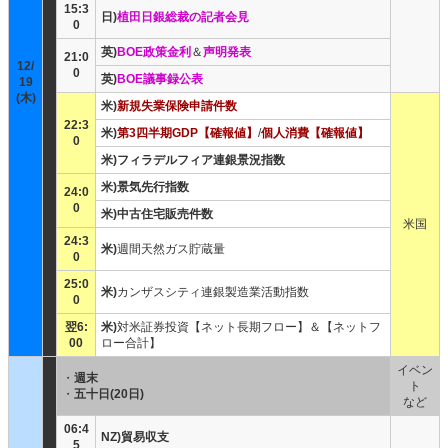
15:3
日)
植田日銀総裁の記者会見
0
英)
BOE政策金利
＆
声明発表
21:0
12/
0
英)
BOE議事録公表
19
(木)
米)
新規失業保険申請件数
22:3
米)
第3四半期GDP【確報値】
/
個人消費【確報値】
0
米)フィラデルフィア連銀景況指数
米)景気先行指数
24:0
0
米)中古住宅販売件数
米国
24:3
米)
週間天然ガス貯蔵量
0
25:0
米)
カンザスシティ連銀製造業活動指数
0
翌6:
米)
対米証券投資【ネット長期フロー】＆【ネットフ
00
ロー合計】
イベン
・
週末
ト
・
五十日(20日)
など
06:4
NZ)貿易収支
5