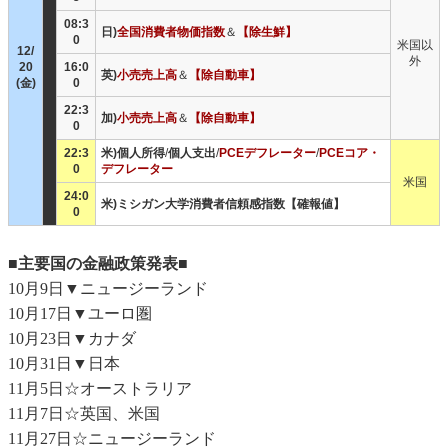
08:3
日)
全国消費者物価指数
＆
【除生鮮】
0
米国以
12/
外
20
16:0
英)
小売売上高
＆
【除自動車】
(金)
0
22:3
加)
小売売上高
＆
【除自動車】
0
22:3
米)個人所得
/
個人支出
/
PCEデフレーター
/
PCEコア・
0
デフレーター
米国
24:0
米)ミシガン大学消費者信頼感指数【確報値】
0
■主要国の金融政策発表■
10月9日▼ニュージーランド
10月17日▼ユーロ圏
10月23日▼カナダ
10月31日▼日本
11月5日☆オーストラリア
11月7日☆英国、米国
11月27日☆ニュージーランド