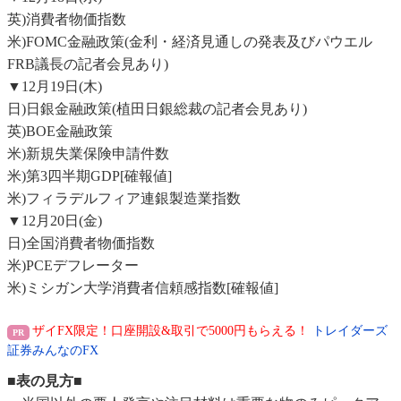
英)消費者物価指数
米)FOMC金融政策(金利・経済見通しの発表及びパウエル
FRB議長の記者会見あり)
▼12月19日(木)
日)日銀金融政策(植田日銀総裁の記者会見あり)
英)BOE金融政策
米)新規失業保険申請件数
米)第3四半期GDP[確報値]
米)フィラデルフィア連銀製造業指数
▼12月20日(金)
日)全国消費者物価指数
米)PCEデフレーター
米)ミシガン大学消費者信頼感指数[確報値]
ザイFX限定！口座開設&取引で5000円もらえる！
トレイダーズ
証券みんなのFX
■表の見方■