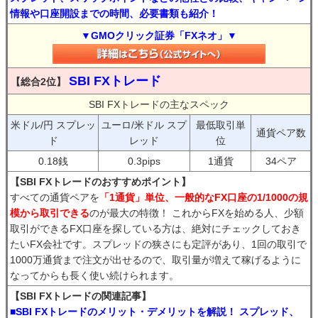
情報や口座開設までの時間、必要書類も紹介！
▼GMOクリック証券「FXネオ」▼
SBI FXトレード
【総合2位】
SBI FXトレードの主なスペック
米ドル/円 スプレッ
ユーロ/米ドル スプ
最低取引単
通貨ペア数
ド
レッド
位
0.18銭
0.3pips
1通貨
34ペア
【SBI FXトレードのおすすめポイント】
すべての通貨ペアを
「1通貨」単位、一般的なFX口座の1/1000の規
模から取引できる
のが最大の特徴！ これからFXを始める人、少額
取引ができるFX口座を探している方は、絶対にチェックしておき
たいFX会社です。スプレッドの狭さにも定評があり、1回の取引で
1000万通貨まで注文が出せるので、取引量が増えて稼げるように
なってからも長く使い続けられます。
【SBI FXトレードの関連記事】
■SBI FXトレードのメリット・デメリットを解説！ スプレッド、