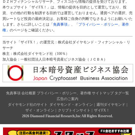
ＤＺＨフィナンシャルリサーチ、フィスコから情報の提供を受けております。
本ウェブサイト「ザイFX！」は、情報の提供を目的として運営しており、投
資、その他の行動を勧誘する目的では運営しておりません。通貨ペアの選択、売
買レートなど投資の最終決定は、お客様ご自身の判断でなさるようにお願いいた
します。さらに詳しいことは
「免責事項」
、
「プライバシー・ポリシー、著作
権」
のページをご確認ください。
当サイト「ザイFX！」の運営元：株式会社ダイヤモンド・フィナンシャル・リ
サーチ
株主：株式会社ダイヤモンド社（100％）
加入協会：一般社団法人日本暗号資産ビジネス協会（ＪＣＢＡ）
免責事項
会社概要
プライバシー・ポリシー、著作権
サイトマップ
タグ一覧
広告のご案内
ダイヤモンド社のサイト
ダイヤモンド・オンライン
|
週刊ダイヤモンド
|
ザイ・オンライン
|
クリプトインサイト
|
ザイFX！
2026 Diamond Financial Research,Inc All Rights Reserved.