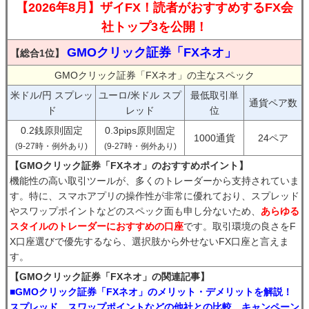
【2026年8月】ザイFX！読者がおすすめするFX会
社トップ3を公開！
GMOクリック証券「FXネオ」
【総合1位】
GMOクリック証券「FXネオ」の主なスペック
米ドル/円 スプレッ
ユーロ/米ドル スプ
最低取引単
通貨ペア数
ド
レッド
位
0.2銭原則固定
0.3pips原則固定
1000通貨
24ペア
(9-27時・例外あり)
(9-27時・例外あり)
【GMOクリック証券「FXネオ」のおすすめポイント】
機能性の高い取引ツールが、多くのトレーダーから支持されていま
す。特に、スマホアプリの操作性が非常に優れており、スプレッド
やスワップポイントなどのスペック面も申し分ないため、
あらゆる
スタイルのトレーダーにおすすめの口座
です。取引環境の良さをF
X口座選びで優先するなら、選択肢から外せないFX口座と言えま
す。
【GMOクリック証券「FXネオ」の関連記事】
■GMOクリック証券「FXネオ」のメリット・デメリットを解説！
スプレッド、スワップポイントなどの他社との比較、キャンペーン