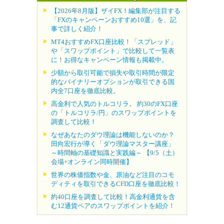
【2026年8月版】ザイFX！編集部が注目する
「FXのキャンペーンおすすめ10選」を、記
事で詳しく紹介！
MT4おすすめFX口座比較！「スプレッド」
や「スワップポイント」で比較して一覧表
に！お得なキャンペーン情報も掲載中。
少額から取引可能で損失や取引時間が限定
的なバイナリーオプションが取引できる国
内全7口座を徹底比較。
高金利で人気のトルコリラ。 約30のFX口座
の「トルコリラ/円」のスワップポイントを
調査して比較！
なぜあなたのダウ理論は機能しないのか？
田向宏行が導く「ダウ理論マスター講座」
～時間軸の基礎知識と実践編～ 【9/5（土）
会場+オンライン同時開催】
世界の株価指数や金、原油など注目のコモ
ディティを取引できるCFD口座を徹底比較！
約40口座を調査して比較！高金利通貨を含
む12通貨ペアのスワップポイントを紹介！