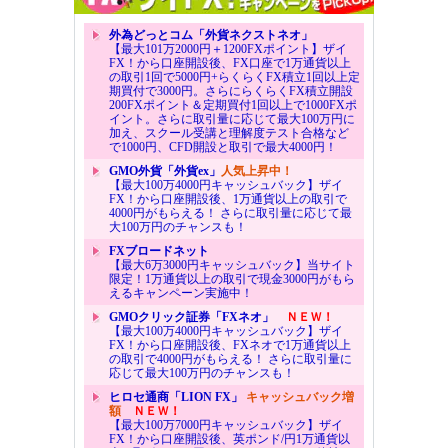
外為どっとコム「外貨ネクストネオ」
【最大101万2000円＋1200FXポイント】ザイ
FX！から口座開設後、FX口座で1万通貨以上
の取引1回で5000円+らくらくFX積立1回以上定
期買付で3000円。さらにらくらくFX積立開設
200FXポイント＆定期買付1回以上で1000FXポ
イント。さらに取引量に応じて最大100万円に
加え、スクール受講と理解度テスト合格など
で1000円、CFD開設と取引で最大4000円！
GMO外貨「外貨ex」
人気上昇中！
【最大100万4000円キャッシュバック】ザイ
FX！から口座開設後、1万通貨以上の取引で
4000円がもらえる！ さらに取引量に応じて最
大100万円のチャンスも！
FXブロードネット
【最大6万3000円キャッシュバック】当サイト
限定！1万通貨以上の取引で現金3000円がもら
えるキャンペーン実施中！
GMOクリック証券「FXネオ」
ＮＥＷ！
【最大100万4000円キャッシュバック】ザイ
FX！から口座開設後、FXネオで1万通貨以上
の取引で4000円がもらえる！ さらに取引量に
応じて最大100万円のチャンスも！
ヒロセ通商「LION FX」
キャッシュバック増
額
ＮＥＷ！
【最大100万7000円キャッシュバック】ザイ
FX！から口座開設後、英ポンド/円1万通貨以