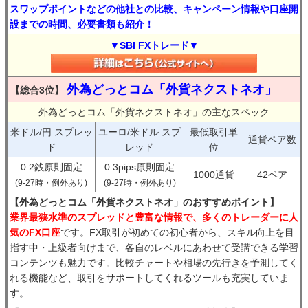
スワップポイントなどの他社との比較、キャンペーン情報や口座開
設までの時間、必要書類も紹介！
▼SBI FXトレード▼
外為どっとコム「外貨ネクストネオ」
【総合3位】
外為どっとコム「外貨ネクストネオ」の主なスペック
米ドル/円 スプレッ
ユーロ/米ドル スプ
最低取引単
通貨ペア数
ド
レッド
位
0.2銭原則固定
0.3pips原則固定
1000通貨
42ペア
(9-27時・例外あり)
(9-27時・例外あり)
【外為どっとコム「外貨ネクストネオ」のおすすめポイント】
業界最狭水準のスプレッドと豊富な情報で、多くのトレーダーに人
気のFX口座
です。FX取引が初めての初心者から、スキル向上を目
指す中・上級者向けまで、各自のレベルにあわせて受講できる学習
コンテンツも魅力です。比較チャートや相場の先行きを予測してく
れる機能など、取引をサポートしてくれるツールも充実していま
す。