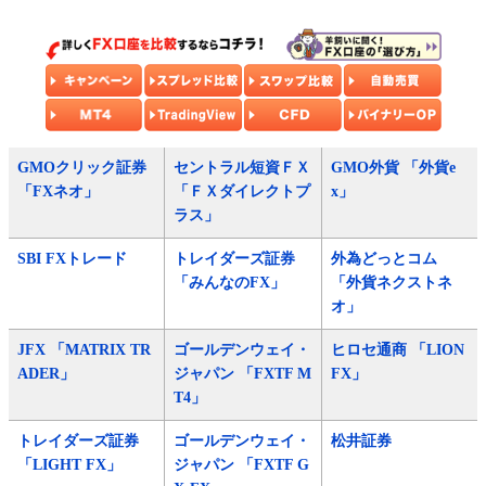
GMOクリック証券
セントラル短資ＦＸ
GMO外貨 「外貨e
「FXネオ」
「ＦＸダイレクトプ
x」
ラス」
SBI FXトレード
トレイダーズ証券
外為どっとコム
「みんなのFX」
「外貨ネクストネ
オ」
JFX 「MATRIX TR
ゴールデンウェイ・
ヒロセ通商 「LION
ADER」
ジャパン 「FXTF M
FX」
T4」
トレイダーズ証券
ゴールデンウェイ・
松井証券
「LIGHT FX」
ジャパン 「FXTF G