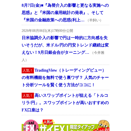
8月7日(金)■『為替介入の影響と更なる実施への
思惑』と『米国の雇用統計の発表』、そして
『米国の金融政策への思惑(利上…
（羊飼い）
2026年08月06日(木)17時00分公開
日米協調介入の影響で円は一時的に方向感を失
いそうだが、米ドル/円の円安トレンド継続は変
えない！9月日銀会合がターニング…
（今井雅
人）
TradingView（トレーディングビュー）
人気！
の有料機能を無料で使う裏ワザ？ 人気のチャー
ト分析ツールを賢く使う方法がココに！
高いスワップポイントが狙える「トルコ
人気！
リラ/円」。スワップポイントが高いおすすめの
FX口座は？