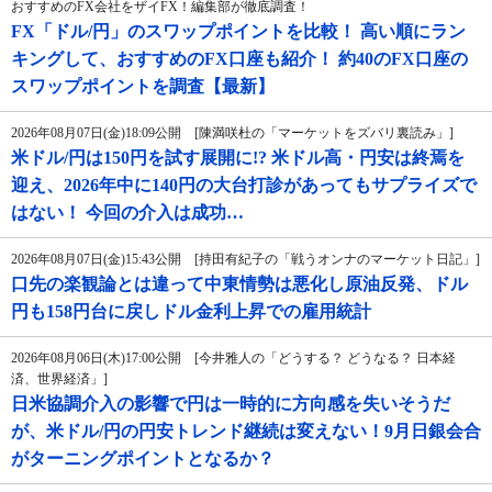
おすすめのFX会社をザイFX！編集部が徹底調査！
FX「ドル/円」のスワップポイントを比較！ 高い順にラン
キングして、おすすめのFX口座も紹介！ 約40のFX口座の
スワップポイントを調査【最新】
2026年08月07日(金)18:09公開 [陳満咲杜の「マーケットをズバリ裏読み」]
米ドル/円は150円を試す展開に!? 米ドル高・円安は終焉を
迎え、2026年中に140円の大台打診があってもサプライズで
はない！ 今回の介入は成功…
2026年08月07日(金)15:43公開 [持田有紀子の「戦うオンナのマーケット日記」]
口先の楽観論とは違って中東情勢は悪化し原油反発、ドル
円も158円台に戻しドル金利上昇での雇用統計
2026年08月06日(木)17:00公開 [今井雅人の「どうする？ どうなる？ 日本経
済、世界経済」]
日米協調介入の影響で円は一時的に方向感を失いそうだ
が、米ドル/円の円安トレンド継続は変えない！9月日銀会合
がターニングポイントとなるか？