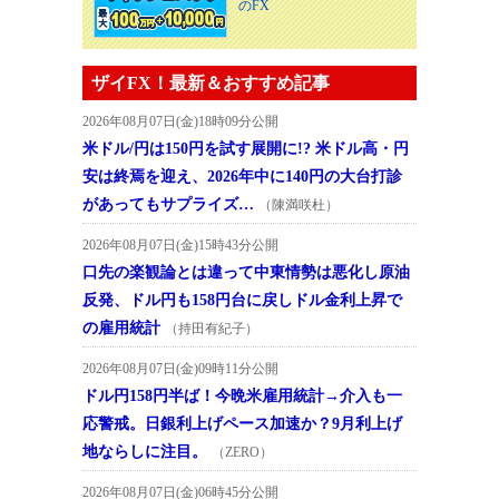
のFX
ザイFX！最新＆おすすめ記事
2026年08月07日(金)18時09分公開
米ドル/円は150円を試す展開に!? 米ドル高・円
安は終焉を迎え、2026年中に140円の大台打診
があってもサプライズ…
（陳満咲杜）
2026年08月07日(金)15時43分公開
口先の楽観論とは違って中東情勢は悪化し原油
反発、ドル円も158円台に戻しドル金利上昇で
の雇用統計
（持田有紀子）
2026年08月07日(金)09時11分公開
ドル円158円半ば！今晩米雇用統計→介入も一
応警戒。日銀利上げペース加速か？9月利上げ
地ならしに注目。
（ZERO）
2026年08月07日(金)06時45分公開