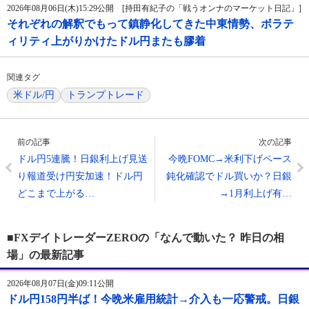
2026年08月06日(木)15:29公開 [持田有紀子の「戦うオンナのマーケット日記」]
それぞれの解釈でもって鎮静化してきた中東情勢、ボラテ
ィリティ上がりかけたドル円またも膠着
関連タグ
米ドル/円
トランプトレード
前の記事
次の記事
ドル円5連騰！日銀利上げ見送
今晩FOMC→米利下げペース
り報道受け円安加速！ドル円
鈍化確認でドル買いか？日銀
どこまで上がる…
→1月利上げ有…
■FXデイトレーダーZEROの「なんで動いた？ 昨日の相
場」の最新記事
2026年08月07日(金)09:11公開
ドル円158円半ば！今晩米雇用統計→介入も一応警戒。日銀