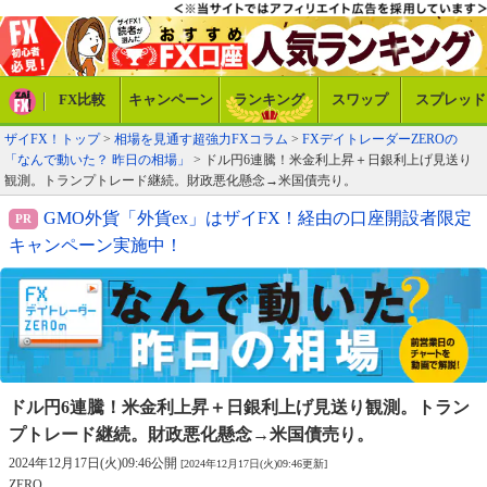
FX比較
キャンペーン
ランキング
スワップ
スプレッド
ザイFX！トップ
>
相場を見通す超強力FXコラム
>
FXデイトレーダーZEROの
「なんで動いた？ 昨日の相場」
> ドル円6連騰！米金利上昇＋日銀利上げ見送り
観測。トランプトレード継続。財政悪化懸念→米国債売り。
GMO外貨「外貨ex」はザイFX！経由の口座開設者限定
キャンペーン実施中！
ドル円6連騰！米金利上昇＋日銀利上げ見送り観測。
トラン
プトレード継続。財政悪化懸念→米国債売り。
2024年12月17日(火)09:46公開
[2024年12月17日(火)09:46更新]
ZERO