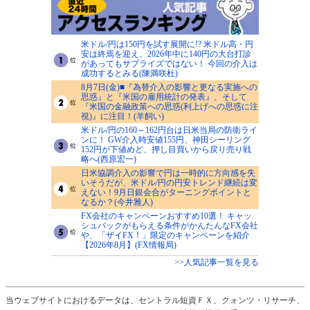
米ドル/円は150円を試す展開に!? 米ドル高・円
安は終焉を迎え、2026年中に140円の大台打診
があってもサプライズではない！ 今回の介入は
成功するとみる(陳満咲杜)
8月7日(金)■『為替介入の影響と更なる実施への
思惑』と『米国の雇用統計の発表』、そして
『米国の金融政策への思惑(利上げへの思惑に注
視)』に注目！(羊飼い)
米ドル/円の160～162円台は日米当局の防衛ライ
ンに！ GW介入時安値155円、神田シーリング
152円が下値めど、押し目買いから戻り売り戦
略へ(西原宏一)
日米協調介入の影響で円は一時的に方向感を失
いそうだが、米ドル/円の円安トレンド継続は変
えない！9月日銀会合がターニングポイントと
なるか？(今井雅人)
FX会社のキャンペーンおすすめ10選！ キャッ
シュバックがもらえる条件がかんたんなFX会社
や、「ザイFX！」限定のキャンペーンを紹介
【2026年8月】(FX情報局)
>>人気記事一覧を見る
当ウェブサイトにおけるデータは、セントラル短資ＦＸ、クォンツ・リサーチ、