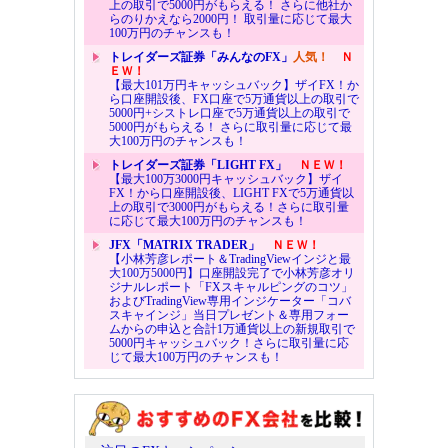
上の取引で5000円がもらえる！ さらに他社か
らのりかえなら2000円！ 取引量に応じて最大
100万円のチャンスも！
トレイダーズ証券「みんなのFX」
人気！
Ｎ
ＥＷ！
【最大101万円キャッシュバック】ザイFX！か
ら口座開設後、FX口座で5万通貨以上の取引で
5000円+シストレ口座で5万通貨以上の取引で
5000円がもらえる！ さらに取引量に応じて最
大100万円のチャンスも！
トレイダーズ証券「LIGHT FX」
ＮＥＷ！
【最大100万3000円キャッシュバック】ザイ
FX！から口座開設後、LIGHT FXで5万通貨以
上の取引で3000円がもらえる！さらに取引量
に応じて最大100万円のチャンスも！
JFX「MATRIX TRADER」
ＮＥＷ！
【小林芳彦レポート＆TradingViewインジと最
大100万5000円】口座開設完了で小林芳彦オリ
ジナルレポート「FXスキャルピングのコツ」
およびTradingView専用インジケーター「コバ
スキャインジ」当日プレゼント＆専用フォー
ムからの申込と合計1万通貨以上の新規取引で
5000円キャッシュバック！さらに取引量に応
じて最大100万円のチャンスも！