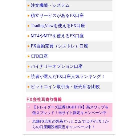
注文機能・システム
積立サービスがあるFX口座
TradingViewを使えるFX口座
MT4やMT5を使えるFX口座
FX自動売買（シストレ）口座
CFD口座
バイナリーオプション口座
読者が選んだFX口座人気ランキング！
ビットコイン取引所・販売所を比較
【トレイダーズ証券LIGHT FX】高スワップ＆
低スプレッド！当サイト限定キャンペーン中
老舗FX会社の外為どっとコムではザイFX！か
らの口座開設者限定キャンペーン中！