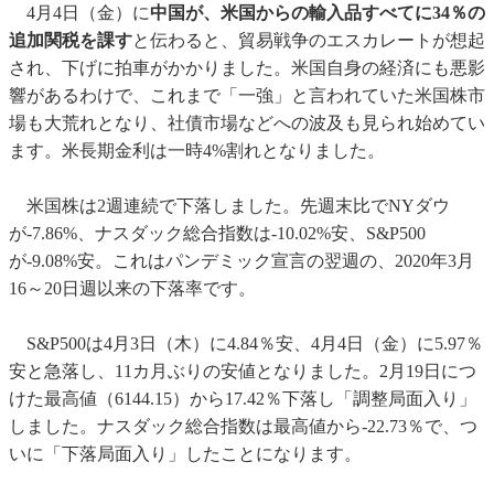
4月4日（金）に
中国が、米国からの輸入品すべてに34％の
追加関税を課す
と伝わると、貿易戦争のエスカレートが想起
され、下げに拍車がかかりました。米国自身の経済にも悪影
響があるわけで、これまで「一強」と言われていた米国株市
場も大荒れとなり、社債市場などへの波及も見られ始めてい
ます。米長期金利は一時4%割れとなりました。
米国株は2週連続で下落しました。先週末比でNYダウ
が-7.86%、ナスダック総合指数は-10.02%安、S&P500
が-9.08%安。これはパンデミック宣言の翌週の、2020年3月
16～20日週以来の下落率です。
S&P500は4月3日（木）に4.84％安、4月4日（金）に5.97％
安と急落し、11カ月ぶりの安値となりました。2月19日につ
けた最高値（6144.15）から17.42％下落し「調整局面入り」
しました。ナスダック総合指数は最高値から-22.73％で、つ
いに「下落局面入り」したことになります。