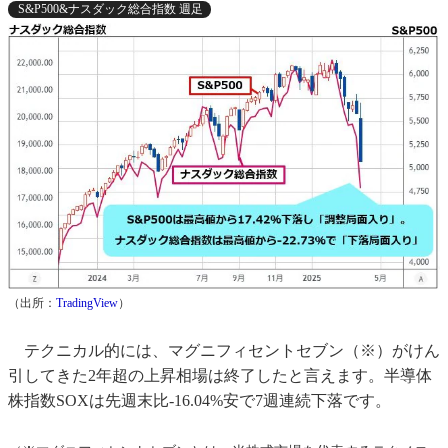
S&P500&ナスダック総合指数 週足
（出所：
TradingView
）
テクニカル的には、マグニフィセントセブン（※）がけん
引してきた2年超の上昇相場は終了したと言えます。半導体
株指数SOXは先週末比-16.04%安で7週連続下落です。