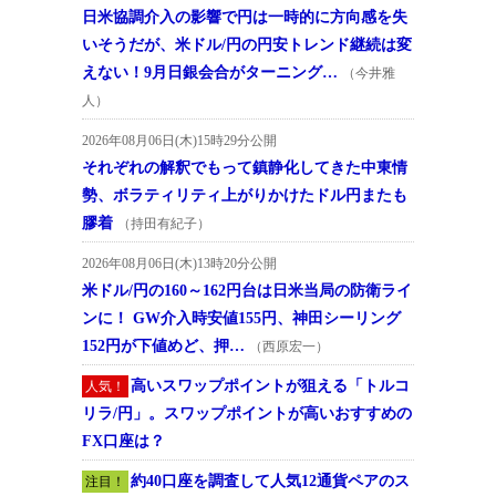
日米協調介入の影響で円は一時的に方向感を失
いそうだが、米ドル/円の円安トレンド継続は変
えない！9月日銀会合がターニング…
（今井雅
人）
2026年08月06日(木)15時29分公開
それぞれの解釈でもって鎮静化してきた中東情
勢、ボラティリティ上がりかけたドル円またも
膠着
（持田有紀子）
2026年08月06日(木)13時20分公開
米ドル/円の160～162円台は日米当局の防衛ライ
ンに！ GW介入時安値155円、神田シーリング
152円が下値めど、押…
（西原宏一）
高いスワップポイントが狙える「トルコ
人気！
リラ/円」。スワップポイントが高いおすすめの
FX口座は？
約40口座を調査して人気12通貨ペアのス
注目！