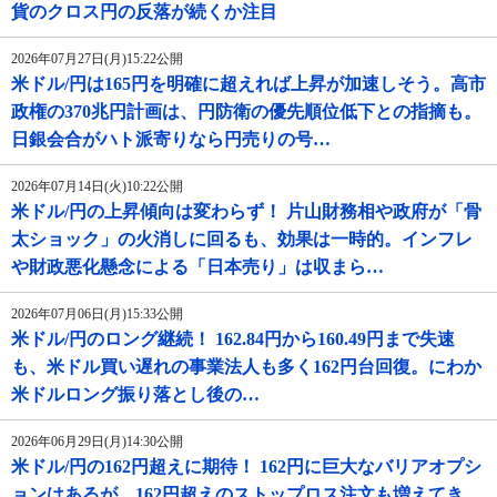
貨のクロス円の反落が続くか注目
2026年07月27日(月)15:22公開
米ドル/円は165円を明確に超えれば上昇が加速しそう。高市
政権の370兆円計画は、円防衛の優先順位低下との指摘も。
日銀会合がハト派寄りなら円売りの号…
2026年07月14日(火)10:22公開
米ドル/円の上昇傾向は変わらず！ 片山財務相や政府が「骨
太ショック」の火消しに回るも、効果は一時的。インフレ
や財政悪化懸念による「日本売り」は収まら…
2026年07月06日(月)15:33公開
米ドル/円のロング継続！ 162.84円から160.49円まで失速
も、米ドル買い遅れの事業法人も多く162円台回復。にわか
米ドルロング振り落とし後の…
2026年06月29日(月)14:30公開
米ドル/円の162円超えに期待！ 162円に巨大なバリアオプシ
ョンはあるが、162円超えのストップロス注文も増えてき