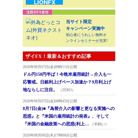
当サイト限定
キャンペーン実施中
初心者にうれしい無料オ
ンラインセミナーが充実!
ザイFX！最新＆おすすめ記事
2026年08月07日(金)09時11分公開
ドル円158円半ば！今晩米雇用統計→介入も一
応警戒。日銀利上げペース加速か？9月利上げ
地ならしに注目。
（ZERO）
2026年08月07日(金)06時45分公開
8月7日(金)■『為替介入の影響と更なる実施への
思惑』と『米国の雇用統計の発表』、そして
『米国の金融政策への思惑(利上…
（羊飼い）
2026年08月06日(木)17時00分公開