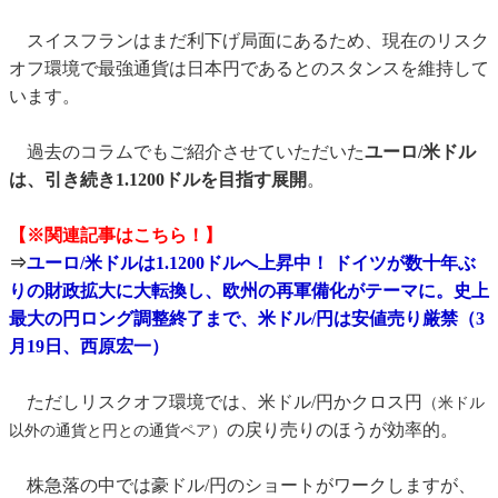
スイスフランはまだ利下げ局面にあるため、現在のリスク
オフ環境で最強通貨は日本円であるとのスタンスを維持して
います。
過去のコラムでもご紹介させていただいた
ユーロ/米ドル
は、引き続き1.1200ドルを目指す展開
。
【※関連記事はこちら！】
⇒
ユーロ/米ドルは1.1200ドルへ上昇中！ ドイツが数十年ぶ
りの財政拡大に大転換し、欧州の再軍備化がテーマに。史上
最大の円ロング調整終了まで、米ドル/円は安値売り厳禁（3
月19日、西原宏一）
ただしリスクオフ環境では、米ドル/円かクロス円
（米ドル
の戻り売りのほうが効率的。
以外の通貨と円との通貨ペア）
株急落の中では豪ドル/円のショートがワークしますが、