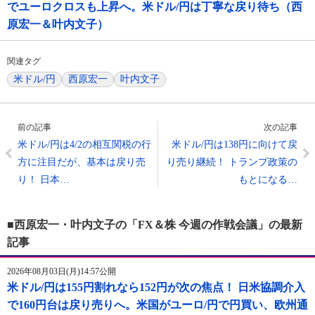
でユーロクロスも上昇へ。米ドル/円は丁寧な戻り待ち（西
原宏一＆叶内文子）
関連タグ
米ドル/円
西原宏一
叶内文子
前の記事
次の記事
米ドル/円は4/2の相互関税の行
米ドル/円は138円に向けて戻
方に注目だが、基本は戻り売
り売り継続！ トランプ政策の
り！ 日本…
もとになる…
■西原宏一・叶内文子の「FX＆株 今週の作戦会議」の最新
記事
2026年08月03日(月)14:57公開
米ドル/円は155円割れなら152円が次の焦点！ 日米協調介入
で160円台は戻り売りへ。米国がユーロ/円で円買い、欧州通