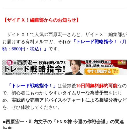
【ザイＦＸ！編集部からのお知らせ】
ザイＦＸ！で人気の西原宏一さんと、ザイＦＸ！編集部が
お届けする有料メルマガ、それが
「トレード戦略指令！
（月
額：6600円・税込）
」
です。
「トレード戦略指令！」
は登録後
10日間
無料解約可能
なの
で、初心者にもわかりやすい
タイムリーな為替予想
をはじ
め、
実践的な売買アドバイス
や
チャートによる相場分析
など
を、ぜひ体験してください。
■西原宏一・叶内文子の「FX＆株 今週の作戦会議」の関連
記事