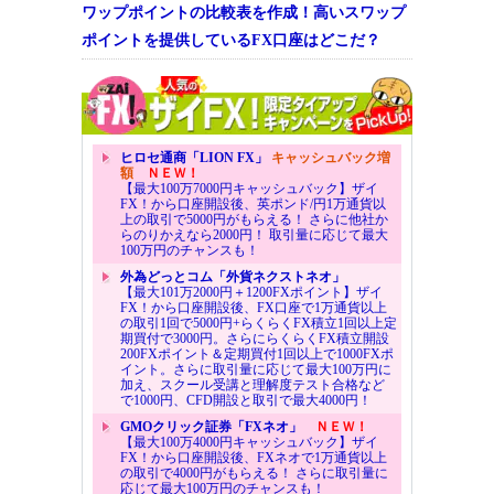
ワップポイントの比較表を作成！高いスワップ
ポイントを提供しているFX口座はどこだ？
ヒロセ通商「LION FX」
キャッシュバック増
額
ＮＥＷ！
【最大100万7000円キャッシュバック】ザイ
FX！から口座開設後、英ポンド/円1万通貨以
上の取引で5000円がもらえる！ さらに他社か
らのりかえなら2000円！ 取引量に応じて最大
100万円のチャンスも！
外為どっとコム「外貨ネクストネオ」
【最大101万2000円＋1200FXポイント】ザイ
FX！から口座開設後、FX口座で1万通貨以上
の取引1回で5000円+らくらくFX積立1回以上定
期買付で3000円。さらにらくらくFX積立開設
200FXポイント＆定期買付1回以上で1000FXポ
イント。さらに取引量に応じて最大100万円に
加え、スクール受講と理解度テスト合格など
で1000円、CFD開設と取引で最大4000円！
GMOクリック証券「FXネオ」
ＮＥＷ！
【最大100万4000円キャッシュバック】ザイ
FX！から口座開設後、FXネオで1万通貨以上
の取引で4000円がもらえる！ さらに取引量に
応じて最大100万円のチャンスも！