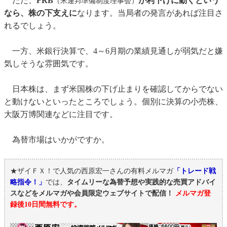
ただ、
FRB
が利下げに動くという
（米連邦準備制度理事会）
なら、株の下支えに
なります。当局者の発言があれば注目さ
れるでしょう。
一方、米銀行決算で、4～6月期の業績見通しが弱気だと嫌
気しそうな雰囲気です。
日本株は、まず米国株の下げ止まりを確認してからでない
と動けないといったところでしょう。個別に決算の小売株、
大阪万博関連などに注目です。
為替市場はいかがですか。
★ザイＦＸ！で人気の西原宏一さんの有料メルマガ
「トレード戦
略指令！」
では、
タイムリーな為替予想や実践的な売買アドバイ
スなどをメルマガや会員限定ウェブサイトで配信！
メルマガ登
録後10日間無料です。