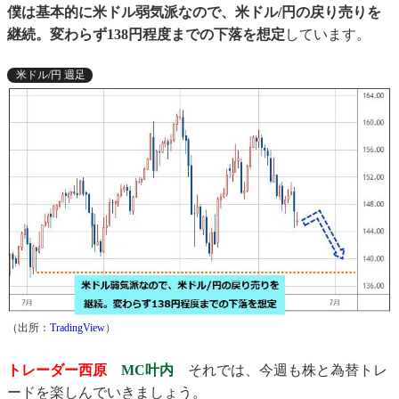
僕は基本的に米ドル弱気派なので、米ドル/円の戻り売りを
継続。変わらず138円程度までの下落を想定
しています。
米ドル/円 週足
（出所：
TradingView
）
トレーダー西原
MC叶内
それでは、今週も株と為替トレ
ードを楽しんでいきましょう。