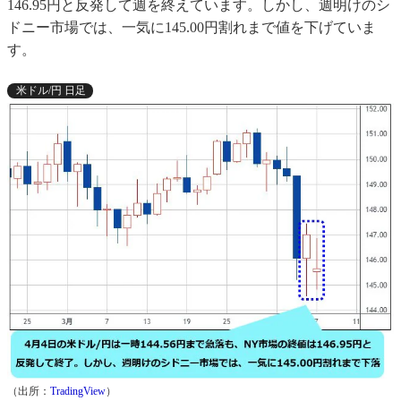
146.95円と反発して週を終えています。しかし、週明けのシ
ドニー市場では、一気に145.00円割れまで値を下げていま
す。
米ドル/円 日足
（出所：
TradingView
）