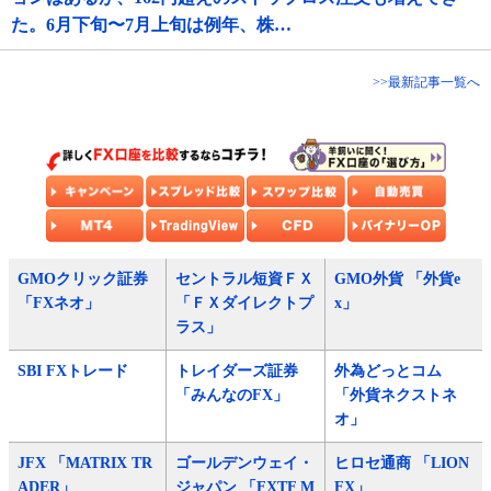
た。6月下旬〜7月上旬は例年、株…
>>最新記事一覧へ
GMOクリック証券
セントラル短資ＦＸ
GMO外貨 「外貨e
「FXネオ」
「ＦＸダイレクトプ
x」
ラス」
SBI FXトレード
トレイダーズ証券
外為どっとコム
「みんなのFX」
「外貨ネクストネ
オ」
JFX 「MATRIX TR
ゴールデンウェイ・
ヒロセ通商 「LION
ADER」
ジャパン 「FXTF M
FX」