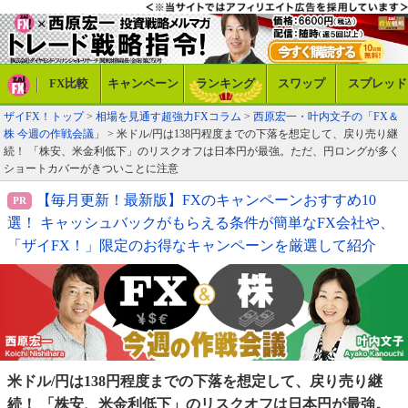
FX比較
キャンペーン
ランキング
スワップ
スプレッド
ザイFX！トップ
>
相場を見通す超強力FXコラム
>
西原宏一・叶内文子の「FX＆
株 今週の作戦会議」
> 米ドル/円は138円程度までの下落を想定して、戻り売り継
続！ 「株安、米金利低下」のリスクオフは日本円が最強。ただ、円ロングが多く
ショートカバーがきついことに注意
【毎月更新！最新版】FXのキャンペーンおすすめ10
選！ キャッシュバックがもらえる条件が簡単なFX会社や、
「ザイFX！」限定のお得なキャンペーンを厳選して紹介
米ドル/円は138円程度までの下落を想定して、戻り売り継
続！ 「株安、米金利低下」のリスクオフは日本円が最強。