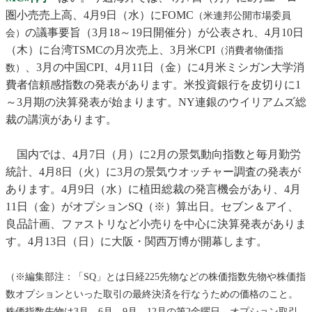
圏小売売上高、4月9日（水）にFOMC
（米連邦公開市場委員
の議事要旨（3月18～19日開催分）が公表され、4月10日
会）
（木）に台湾TSMCの月次売上、3月米CPI
（消費者物価指
、3月の中国CPI、4月11日（金）に4月米ミシガン大学消
数）
費者信頼感指数の発表があります。米投資銀行を皮切りに1
～3月期の決算発表が始まります。NY連銀のウイリアムズ総
裁の講演があります。
国内では、4月7日（月）に2月の景気動向指数と毎月勤労
統計、4月8日（火）に3月の景気ウオッチャー調査の発表が
あります。4月9日（水）に植田総裁の発言機会があり、4月
11日（金）がオプションSQ（※）算出日。セブン＆アイ、
良品計画、ファストリなど小売りを中心に決算発表がありま
す。4月13日（日）に大阪・関西万博が開幕します。
（※編集部注：「SQ」とは日経225先物などの株価指数先物や株価指
数オプションといった取引の最終決済を行なうための価格のこと。
株価指数先物は3月、6月、9月、12月の第2金曜日、オプション取引