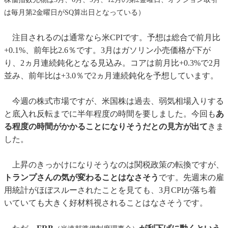
は毎月第2金曜日がSQ算出日となっている）
注目されるのは通常なら米CPIです。予想は総合で前月比
+0.1%、前年比2.6％です。3月はガソリン小売価格が下が
り、2ヵ月連続鈍化となる見込み。コアは前月比+0.3%で2月
並み、前年比は+3.0％で2ヵ月連続鈍化を予想しています。
今週の株式市場ですが、米国株は過去、弱気相場入りする
と底入れ反転までに半年程度の時間を要しました。今回も
あ
る程度の時間がかかることになりそうだとの見方が出て
きま
した。
上昇のきっかけになりそうなのは関税政策の転換ですが、
トランプさんの気が変わることはなさそう
です。先週末の雇
用統計がほぼスルーされたことを見ても、3月CPIが落ち着
いていても大きく好材料視されることはなさそうです。