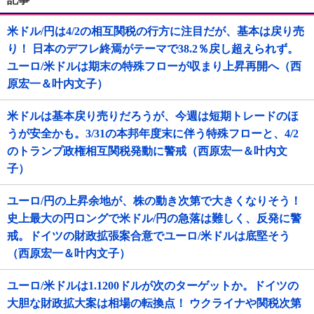
米ドル/円は4/2の相互関税の行方に注目だが、基本は戻り売
り！ 日本のデフレ終焉がテーマで38.2％戻し超えられず。
ユーロ/米ドルは期末の特殊フローが収まり上昇再開へ（西
原宏一＆叶内文子）
米ドルは基本戻り売りだろうが、今週は短期トレードのほ
うが安全かも。3/31の本邦年度末に伴う特殊フローと、4/2
のトランプ政権相互関税発動に警戒（西原宏一＆叶内文
子）
ユーロ/円の上昇余地が、株の動き次第で大きくなりそう！
史上最大の円ロングで米ドル/円の急落は難しく、反発に警
戒。ドイツの財政拡張案合意でユーロ/米ドルは底堅そう
（西原宏一＆叶内文子）
ユーロ/米ドルは1.1200ドルが次のターゲットか。ドイツの
大胆な財政拡大案は相場の転換点！ ウクライナや関税次第