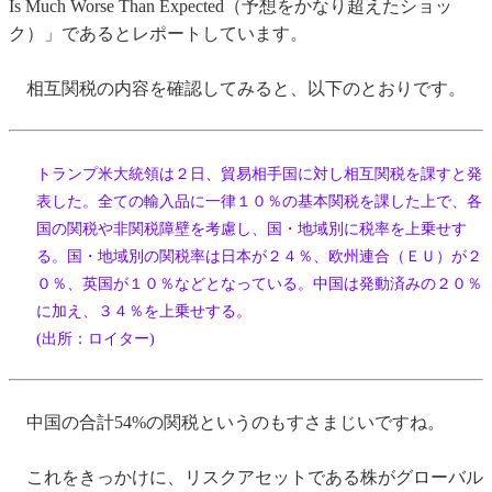
Is Much Worse Than Expected（予想をかなり超えたショッ
ク）」であるとレポートしています。
相互関税の内容を確認してみると、以下のとおりです。
トランプ米大統領は２日、貿易相手国に対し相互関税を課すと発
表した。全ての輸入品に一律１０％の基本関税を課した上で、各
国の関税や非関税障壁を考慮し、国・地域別に税率を上乗せす
る。国・地域別の関税率は日本が２４％、欧州連合（ＥＵ）が２
０％、英国が１０％などとなっている。中国は発動済みの２０％
に加え、３４％を上乗せする。
(出所：ロイター)
中国の合計54%の関税というのもすさまじいですね。
これをきっかけに、リスクアセットである株がグローバル