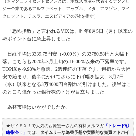
（※マグニフィセントセブンとは、米株式市場を代表するテクノロ
ジー企業であるアルファベット、アップル、メタ、アマゾン、マイ
クロソフト、テスラ、エヌビディアの7社を指す）
「恐怖指数」と言われるVIXは、昨年8月5日（月）以来の
45ポイント台に急上昇しました。
日経平均は3339.75円安（-9.00％）の33780.58円と大幅下
落。こちらも2020年3月上旬の-16.00％以来の下落率です。
TOPIXも-9.98%と急落、2週連続の下落です。週初から大幅
安で始まり、後半にかけてさらに下げ幅を拡大。8月7日
（水）以来となる3万4000円台割れで引けました。後半はこ
のところ強かった銀行株の下げが目立ちました。
為替市場はいかがでしたか。
★ザイＦＸ！で人気の西原宏一さんの有料メルマガ
「トレード戦
略指令！」
では、
タイムリーな為替予想や実践的な売買アドバイ