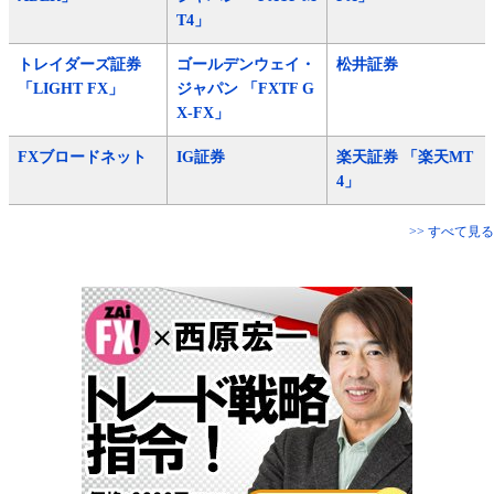
T4」
トレイダーズ証券
ゴールデンウェイ・
松井証券
「LIGHT FX」
ジャパン 「FXTF G
X-FX」
FXブロードネット
IG証券
楽天証券 「楽天MT
4」
>> すべて見る