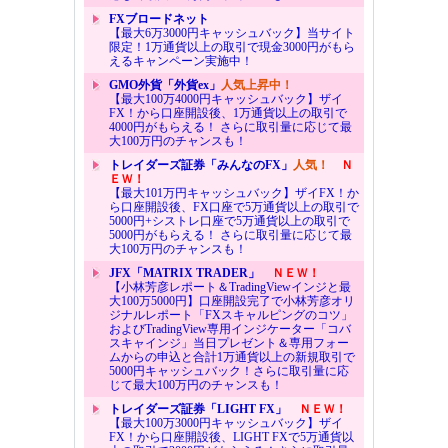
FXブロードネット
【最大6万3000円キャッシュバック】当サイト
限定！1万通貨以上の取引で現金3000円がもら
えるキャンペーン実施中！
GMO外貨「外貨ex」
人気上昇中！
【最大100万4000円キャッシュバック】ザイ
FX！から口座開設後、1万通貨以上の取引で
4000円がもらえる！ さらに取引量に応じて最
大100万円のチャンスも！
トレイダーズ証券「みんなのFX」
人気！
Ｎ
ＥＷ！
【最大101万円キャッシュバック】ザイFX！か
ら口座開設後、FX口座で5万通貨以上の取引で
5000円+シストレ口座で5万通貨以上の取引で
5000円がもらえる！ さらに取引量に応じて最
大100万円のチャンスも！
JFX「MATRIX TRADER」
ＮＥＷ！
【小林芳彦レポート＆TradingViewインジと最
大100万5000円】口座開設完了で小林芳彦オリ
ジナルレポート「FXスキャルピングのコツ」
およびTradingView専用インジケーター「コバ
スキャインジ」当日プレゼント＆専用フォー
ムからの申込と合計1万通貨以上の新規取引で
5000円キャッシュバック！さらに取引量に応
じて最大100万円のチャンスも！
トレイダーズ証券「LIGHT FX」
ＮＥＷ！
【最大100万3000円キャッシュバック】ザイ
FX！から口座開設後、LIGHT FXで5万通貨以