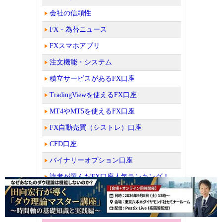
会社の信頼性
FX・為替ニュース
FXスマホアプリ
注文機能・システム
積立サービスがあるFX口座
TradingViewを使えるFX口座
MT4やMT5を使えるFX口座
FX自動売買（シストレ）口座
CFD口座
バイナリーオプション口座
読者が選んだFX口座人気ランキング！
ビットコイン取引所・販売所を比較