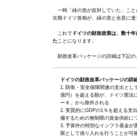
一時「緑の党が反対していた」ことが
次期ドイツ首相が、緑の党と合意に達
これで
ドイツの財政政策は、数十年
た
ことになります。
財政改革パッケージの詳細は下記の
ドイツの財政改革パッケージの詳
1. 防衛・安全保障関連の支出として
億円）を超える額が、ドイツ憲法
ーキ」から除外される
2. 実質的にGDPの1％を超える
備するための無制限の資金供給に
3. 予算外の特別なインフラ基金が
限として借り入れを行うことが可