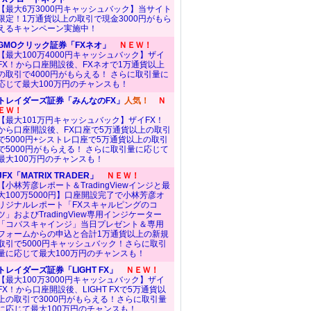
【最大6万3000円キャッシュバック】当サイト
限定！1万通貨以上の取引で現金3000円がもら
えるキャンペーン実施中！
GMOクリック証券「FXネオ」
ＮＥＷ！
【最大100万4000円キャッシュバック】ザイ
FX！から口座開設後、FXネオで1万通貨以上
の取引で4000円がもらえる！ さらに取引量に
応じて最大100万円のチャンスも！
トレイダーズ証券「みんなのFX」
人気！
Ｎ
ＥＷ！
【最大101万円キャッシュバック】ザイFX！
から口座開設後、FX口座で5万通貨以上の取引
で5000円+シストレ口座で5万通貨以上の取引
で5000円がもらえる！ さらに取引量に応じて
最大100万円のチャンスも！
JFX「MATRIX TRADER」
ＮＥＷ！
【小林芳彦レポート＆TradingViewインジと最
大100万5000円】口座開設完了で小林芳彦オ
リジナルレポート「FXスキャルピングのコ
ツ」およびTradingView専用インジケーター
「コバスキャインジ」当日プレゼント＆専用
フォームからの申込と合計1万通貨以上の新規
取引で5000円キャッシュバック！さらに取引
量に応じて最大100万円のチャンスも！
トレイダーズ証券「LIGHT FX」
ＮＥＷ！
【最大100万3000円キャッシュバック】ザイ
FX！から口座開設後、LIGHT FXで5万通貨以
上の取引で3000円がもらえる！さらに取引量
に応じて最大100万円のチャンスも！