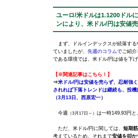
ユーロ/米ドルは1.1200
ンにより、米ドル/円は安値
まず、ドルインデックスが続落する中
ていましたが、
先週のコラム
でご紹介
である環境では、米ドル/円は値を下
【※関連記事はこちら！】
⇒
米ドル/円は安値を売らず、忍耐強
されれば下落トレンドは継続も、投機
（3月13日、西原宏一）
今週
は一時149.93円
（3月17日～）
ただ、米ドル/円に関しては、
短期筋
考えているため、それまで
安値を叩か