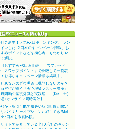
毎月更新中！人気FX口座ランキング。 ラン
クインしたFX口座のキャンペーン情報、お
すすめポイントなどを初心者にもわかりや
すく解説。
MT4おすすめFX口座比較！「スプレッド」
や「スワップポイント」で比較して一覧表
に！お得なキャンペーン情報も掲載中。
なぜあなたのダウ理論は機能しないのか？
田向宏行が導く「ダウ理論マスター講座」
～時間軸の基礎知識と実践編～ 【9/5（土）
会場+オンライン同時開催】
少額から取引可能で損失や取引時間が限定
的なバイナリーオプションが取引できる国
内全7口座を徹底比較。
当サイトで紹介している全FX会社のキャン