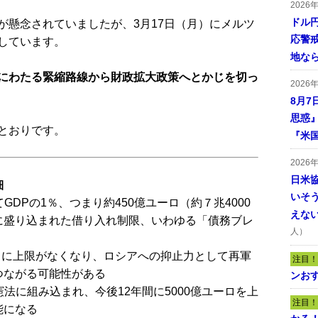
2026
ドル
懸念されていましたが、3月17日（月）にメルツ
応警
しています。
地な
にわたる緊縮路線から財政拡大政策へとかじを切っ
2026
8月7
思惑
とおりです。
『米
2026
日米
細
いそ
GDPの1％、つまり約450億ユーロ（約７兆4000
えな
に盛り込まれた借り入れ制限、いわゆる「債務ブレ
人）
支出に上限がなくなり、ロシアへの抑止力として再軍
注目！
つながる可能性がある
ンおす
憲法に組み込まれ、今後12年間に5000億ユーロを上
注目！
能になる