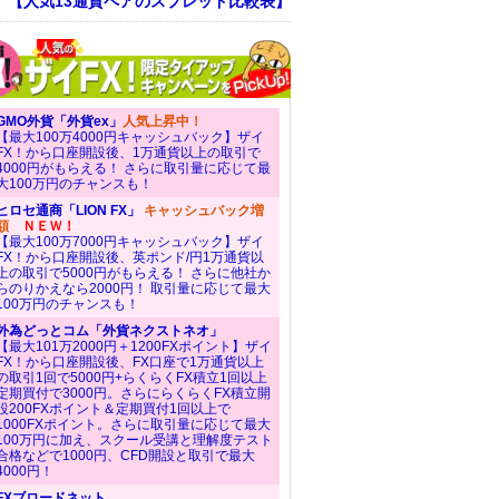
！ 【人気13通貨ペアのスプレッド比較表】
GMO外貨「外貨ex」
人気上昇中！
【最大100万4000円キャッシュバック】ザイ
FX！から口座開設後、1万通貨以上の取引で
4000円がもらえる！ さらに取引量に応じて最
大100万円のチャンスも！
ヒロセ通商「LION FX」
キャッシュバック増
額
ＮＥＷ！
【最大100万7000円キャッシュバック】ザイ
FX！から口座開設後、英ポンド/円1万通貨以
上の取引で5000円がもらえる！ さらに他社か
らのりかえなら2000円！ 取引量に応じて最大
100万円のチャンスも！
外為どっとコム「外貨ネクストネオ」
【最大101万2000円＋1200FXポイント】ザイ
FX！から口座開設後、FX口座で1万通貨以上
の取引1回で5000円+らくらくFX積立1回以上
定期買付で3000円。さらにらくらくFX積立開
設200FXポイント＆定期買付1回以上で
1000FXポイント。さらに取引量に応じて最大
100万円に加え、スクール受講と理解度テスト
合格などで1000円、CFD開設と取引で最大
4000円！
FXブロードネット