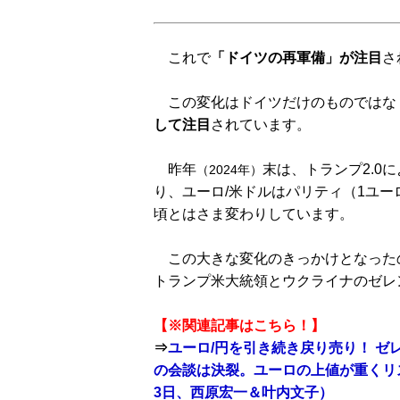
これで
「ドイツの再軍備」が注目
さ
この変化はドイツだけのものではな
して注目
されています。
昨年
末は、トランプ2.0
（2024年）
り、ユーロ/米ドルはパリティ（1ユー
頃とはさま変わりしています。
この大きな変化のきっかけとなったの
トランプ米大統領とウクライナのゼレ
【※関連記事はこちら！】
⇒
ユーロ/円を引き続き戻り売り！ 
の会談は決裂。ユーロの上値が重くリ
3日、西原宏一＆叶内文子）