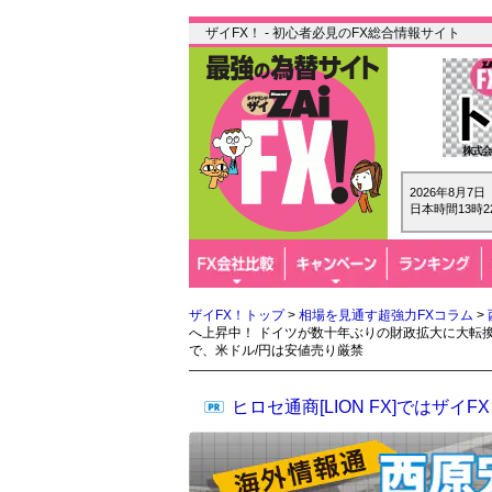
ザイFX！ - 初心者必見のFX総合情報サイト
2026年8月7
日本時間13時2
ザイFX！トップ
>
相場を見通す超強力FXコラム
>
へ上昇中！ ドイツが数十年ぶりの財政拡大に大転
で、米ドル/円は安値売り厳禁
ヒロセ通商[LION FX]では