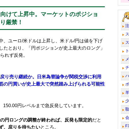
ドルに向けて上昇中。マーケットのポジショ
売り厳禁！
、ユーロ/米ドルは上昇し、米ドル/円は値を下げ
したとおり、「円ポジションが史上最大のロング」
げられず反発。
く戻り売り継続か。日米為替論争が関税交渉に利用
筋の円買いが史上最大で突然踏み上げられる可能性
と、150.00円レベルまで急反発しています。
の円ロングの調整が終われば、反発も限定的
だと
F
ず、戻りを待ちたい
ところ。