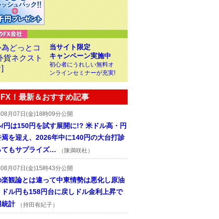
当サイト限定
キャンペーン実施中
初心者にうれしい無料オ
ンラインセミナーが充実!
FX！最新＆おすすめ記事
年08月07日(金)18時09分公開
/円は150円を試す展開に!? 米ドル高・円
焉を迎え、2026年中に140円の大台打診
ってもサプライズ…
（陳満咲杜）
年08月07日(金)15時43分公開
の楽観論とは違って中東情勢は悪化し原油
、ドル円も158円台に戻しドル金利上昇で
用統計
（持田有紀子）