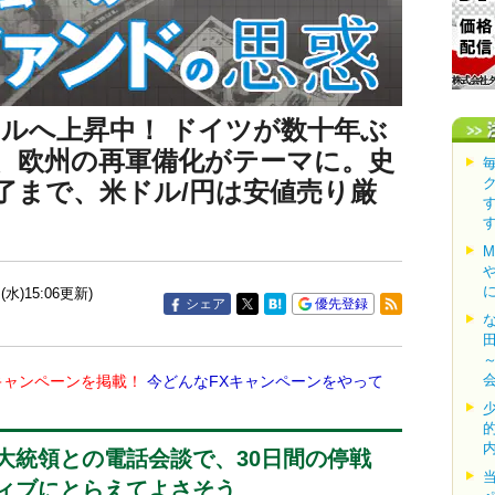
0ドルへ上昇中！ ドイツが数十年ぶ
、欧州の再軍備化がテーマに。史
了まで、米ドル/円は安値売り厳
(水)15:06更新)
シェア
優先登録
キャンペーンを掲載！
今どんなFXキャンペーンをやって
大統領との電話会談で、30日間の停戦
ィブにとらえてよさそう