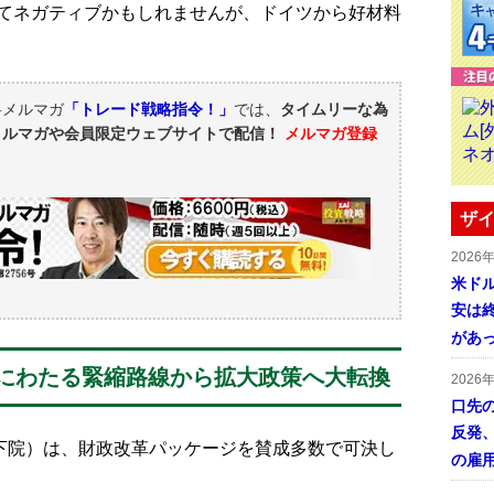
てネガティブかもしれませんが、ドイツから好材料
料メルマガ
「トレード戦略指令！」
では、
タイムリーな為
メルマガや会員限定ウェブサイトで配信！
メルマガ登録
ザイ
2026
米ドル
安は終
があ
にわたる緊縮路線から拡大政策へ大転換
2026
口先
反発
下院）は、財政改革パッケージを賛成多数で可決し
の雇