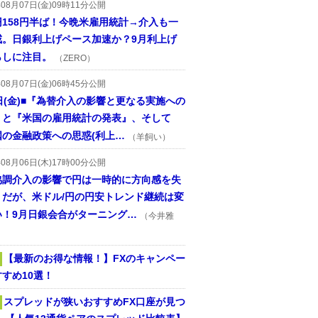
年08月07日(金)09時11分公開
円158円半ば！今晩米雇用統計→介入も一
戒。日銀利上げペース加速か？9月利上げ
らしに注目。
（ZERO）
年08月07日(金)06時45分公開
日(金)■『為替介入の影響と更なる実施への
』と『米国の雇用統計の発表』、そして
国の金融政策への思惑(利上…
（羊飼い）
年08月06日(木)17時00分公開
協調介入の影響で円は一時的に方向感を失
うだが、米ドル/円の円安トレンド継続は変
い！9月日銀会合がターニング…
（今井雅
【最新のお得な情報！】FXのキャンペー
すめ10選！
スプレッドが狭いおすすめFX口座が見つ