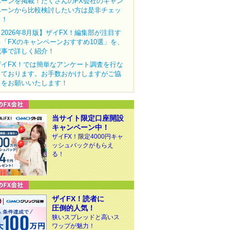
ペーンを掲載！たくさんのFX会社のキャン
ペーンから比較検討したい方は是非チェッ
ク！
【2026年8月版】ザイFX！編集部が注目す
る「FXのキャンペーンおすすめ10選」を、
記事で詳しく紹介！
ザイFX！では簡単なアンケート調査を行な
っております。お手数おかけしますがご協
力をお願いいたします！
当サイト限定口座開設
キャンペーン中！
ザイFX！限定4000円キャ
ッシュバックがもらえ
る！
ザイFX！読者に
圧倒的人気！
狭いスプレッドと高いス
ワップが魅力！