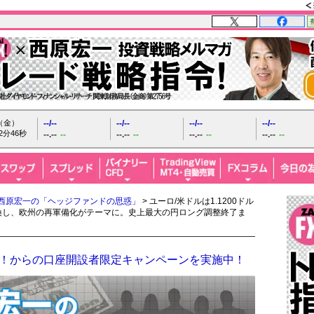
日（金）
--/--
--/--
--/--
--/--
2分47秒
--.--
--
--.--
--
--.--
--
--.--
--
西原宏一の「ヘッジファンドの思惑」
> ユーロ/米ドルは1.1200ドル
換し、欧州の再軍備化がテーマに。史上最大の円ロング調整終了ま
ザイFX！からの口座開設者限定キャンペーンを実施中！