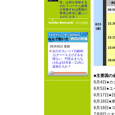
性」は何を意味する
・
米
のか？バーナム政権
が失敗すれば英国の
08:5
将来は本当に厳しい
ものになる！
07/21更新
21:3
8/15
(金)
22:1
08月06日 更新
23:0
次の介入いつ？日銀利
上げペース上げざるを
得ない。円安止まらな
29:0
ければ10月末～11月に
追加介入か？
■主要国の
6月4日●カ
6月5日●ユ
6月17日●
6月18日●
6月19日●
7月8日☆