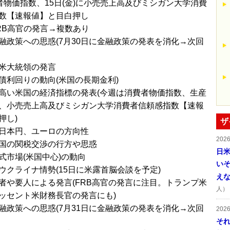
産者物価指数、15日(金)に小売売上高及びミシガン大学消費
数【速報値】と目白押し
RB高官の発言→複数あり
融政策への思惑(7月30日に金融政策の発表を消化→次回
米大統領の発言
債利回りの動向(米国の長期金利)
高い米国の経済指標の発表(今週は消費者物価指数、生産
、小売売上高及びミシガン大学消費者信頼感指数【速報
押し)
ザ
日本円、ユーロの方向性
202
国の関税交渉の行方や思惑
日
式市場(米国中心)の動向
い
ウクライナ情勢(15日に米露首脳会談を予定)
え
者や要人による発言(FRB高官の発言に注目。トランプ米
人）
ッセント米財務長官の発言にも)
融政策への思惑(7月31日に金融政策の発表を消化→次回
202
そ