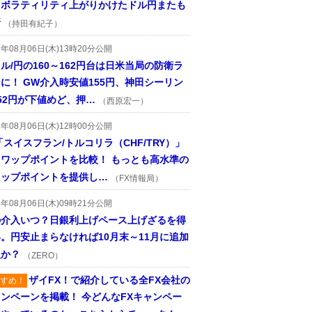
、ボラティリティ上がりかけたドル円またも
着
（持田有紀子）
6年08月06日(木)13時20分公開
ル/円の160～162円台は日米当局の防衛ラ
に！ GW介入時安値155円、神田シーリン
52円が下値めど、押…
（西原宏一）
6年08月06日(木)12時00分公開
「スイスフラン/トルコリラ（CHF/TRY）」
スワップポイントを比較！ もっとも高水準の
ワップポイントを提供し…
（FX情報局）
6年08月06日(木)09時21分公開
の介入いつ？日銀利上げペース上げざるを得
。円安止まらなければ10月末～11月に追加
入か？
（ZERO）
ザイFX！で紹介している全FX会社の
すめ！
ンペーンを掲載！ 今どんなFXキャンペー