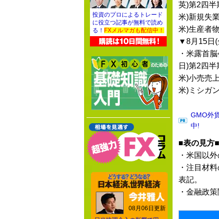
英)第2四
投資のプロによるトレード
米)新規失
に役立つ記事が無料で読め
米)生産者
る！
FXメルマガも配信中！
▼8月15日(
・米露首脳
日)第2四
米)小売売
米)ミシガ
GMO外
中!
■表の見方
・米国以外
・注目材料
表記。
・金融政策
08月06日更新