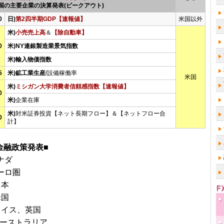
国の主要企業の決算発表(ピークアウト)
0
日)
第2四半期GDP【速報値】
米国以外
米)
小売売上高
＆
【除自動車】
0
米)NY連銀製造業景気指数
米)輸入物価指数
5
米)鉱工業生産
/設備稼働率
米国
米)
ミシガン大学消費者信頼感指数【速報値】
0
米)
企業在庫
米)
対米証券投資【ネット長期フロー】＆【ネットフロー合
0
計】
金融政策発表■
ナダ
ーロ圏
日本
米国
スイス、英国
オーストラリア