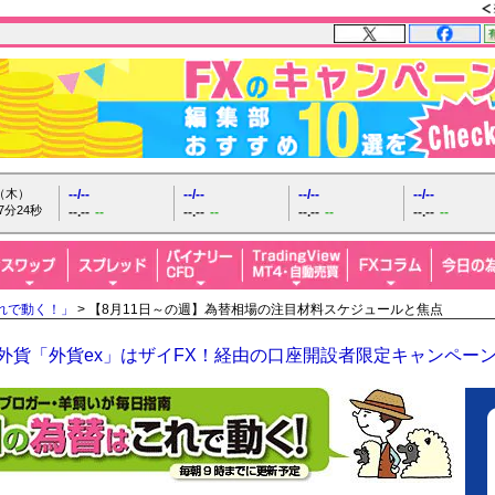
日（木）
--/--
--/--
--/--
--/--
7分25秒
--.--
--
--.--
--
--.--
--
--.--
--
れで動く！」
> 【8月11日～の週】為替相場の注目材料スケジュールと焦点
O外貨「外貨ex」はザイFX！経由の口座開設者限定キャンペー