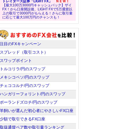
トレイダーズ証券「LIGHT FX」
ＮＥＷ！
【最大100万3000円キャッシュバック】ザイ
FX！から口座開設後、LIGHT FXで5万通貨以
上の取引で3000円がもらえる！さらに取引量
に応じて最大100万円のチャンスも！
注目のFXキャンペーン
スプレッド（取引コスト）
スワップポイント
トルコリラ/円のスワップ
メキシコペソ/円のスワップ
チェココルナ/円のスワップ
ハンガリーフォリント/円のスワップ
ポーランドズロチ/円のスワップ
羊飼いが選んだ初心者にやさしいFX口座
少額で取引できるFX口座
取扱通貨ペア数や取引量ランキング