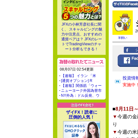
JFXの小林芳彦社長に聞
く、 スキャルピングの魅
2
力や注意点、おすすめの
羊飼い
通貨ペアは？ JFXのレー
トでTradingViewのチャ
ート分析もできる！
08月07日 02:54更新
【速報】 イラン 「米
投資情
[通貨オプション] R
実施中
【速報】関係筋「ウォー
ニューヨーク外国為替市
NY外為：ドル反発、ウ
■
8月11日
ザイFX！読者に
▼
今週の金
圧倒的人気！
り
▼
今週の米