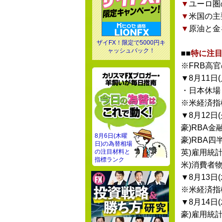
▼
ユーロ圏
▼
米国の主
▼
原油と金
ザイFX！限定で5000円キ
ャッシュバック！
■■
特に注目
※FRB高
▼8月11日(
・日本休場
※米経済指
▼8月12日(
豪)RBA
8月6日(木曜
豪)RBA
日)の為替相場
の注目材料と
英)雇用統
指標ランク
米)消費者
▼8月13日(
※米経済指
▼8月14日(
豪)雇用統