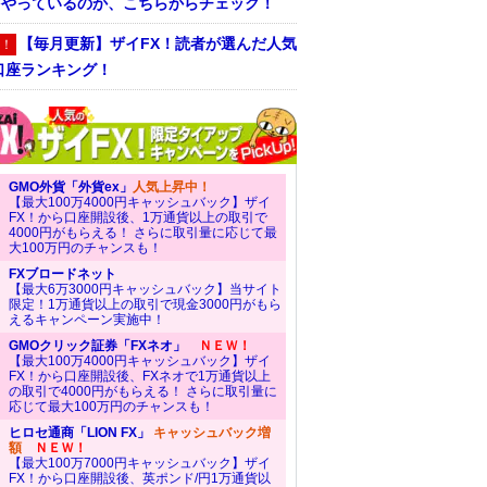
をやっているのか、こちらからチェック！
【毎月更新】ザイFX！読者が選んだ人気
！
口座ランキング！
GMO外貨「外貨ex」
人気上昇中！
【最大100万4000円キャッシュバック】ザイ
FX！から口座開設後、1万通貨以上の取引で
4000円がもらえる！ さらに取引量に応じて最
大100万円のチャンスも！
FXブロードネット
【最大6万3000円キャッシュバック】当サイト
限定！1万通貨以上の取引で現金3000円がもら
えるキャンペーン実施中！
GMOクリック証券「FXネオ」
ＮＥＷ！
【最大100万4000円キャッシュバック】ザイ
FX！から口座開設後、FXネオで1万通貨以上
の取引で4000円がもらえる！ さらに取引量に
応じて最大100万円のチャンスも！
ヒロセ通商「LION FX」
キャッシュバック増
額
ＮＥＷ！
【最大100万7000円キャッシュバック】ザイ
FX！から口座開設後、英ポンド/円1万通貨以