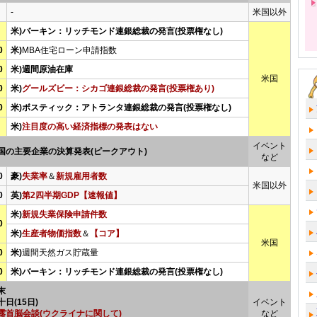
-
米国以外
米)バーキン：リッチモンド連銀総裁の発言(投票権なし)
0
米)
MBA住宅ローン申請指数
0
米)週間原油在庫
米国
0
米)
グールズビー：シカゴ連銀総裁の発言(投票権あり)
0
米)ボスティック：アトランタ連銀総裁の発言(投票権なし)
米)
注目度の高い経済指標の発表はない
イベント
国の主要企業の決算発表(ピークアウト)
など
0
豪)
失業率
＆
新規雇用者数
米国以外
0
英)
第2四半期GDP【速報値】
米)
新規失業保険申請件数
0
米)
生産者物価指数
＆
【コア】
米国
0
米)
週間天然ガス貯蔵量
0
米)バーキン：リッチモンド連銀総裁の発言(投票権なし)
末
十日(15日)
イベント
露首脳会談(ウクライナに関して)
など