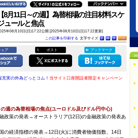
【8月11日～の週】為替相場の注目材料スケ
ジュールと焦点
025年08月10日(日)17:22公開 [2025年08月10日(日)17:22更新]
この記事を印刷する
文字サイズ
シェア
ポスト
ブックマーク
報充実の外為どっとコム！
当サイト口座開設者限定キャンペーン
！
～の週の為替相場の焦点(ユーロドル及びドル円中心)
融政策の発表→オーストラリア(12日)の金融政策の発表あ
国の経済指標の発表→12日(火)に消費者物価指数、14日