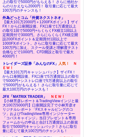
上の取引で5000円がもらえる！ さらに他社か
らのりかえなら2000円！ 取引量に応じて最大
100万円のチャンスも！
外為どっとコム「外貨ネクストネオ」
【最大101万2000円＋1200FXポイント】ザイ
FX！から口座開設後、FX口座で1万通貨以上
の取引1回で5000円+らくらくFX積立1回以上
定期買付で3000円。さらにらくらくFX積立開
設200FXポイント＆定期買付1回以上で
1000FXポイント。さらに取引量に応じて最大
100万円に加え、スクール受講と理解度テスト
合格などで1000円、CFD開設と取引で最大
4000円！
トレイダーズ証券「みんなのFX」
人気！
Ｎ
ＥＷ！
【最大101万円キャッシュバック】ザイFX！
から口座開設後、FX口座で5万通貨以上の取引
で5000円+シストレ口座で5万通貨以上の取引
で5000円がもらえる！ さらに取引量に応じて
最大100万円のチャンスも！
JFX「MATRIX TRADER」
ＮＥＷ！
【小林芳彦レポート＆TradingViewインジと最
大100万5000円】口座開設完了で小林芳彦オ
リジナルレポート「FXスキャルピングのコ
ツ」およびTradingView専用インジケーター
「コバスキャインジ」当日プレゼント＆専用
フォームからの申込と合計1万通貨以上の新規
取引で5000円キャッシュバック！さらに取引
量に応じて最大100万円のチャンスも！