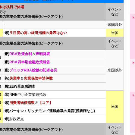
本は祝日で休場
イベント
明け
など
国の主要企業の決算発表(ピークアウト)
-
米国以外
米)
注目度の高い経済指標の発表はない
米国
イベント
国の主要企業の決算発表(ピークアウト)
など
豪)
RBA政策金利
＆
声明発表
0
豪)
RBA四半期金融政策報告
0
豪)
ブロックRBA総裁の記者会見
米国以外
0
英)
失業率
＆
失業保険申請件数
0
独)ZEW景況感調査
0
米)
NFIB中小企業楽観指数
0
米)
消費者物価指数
＆
【コア】
米国
0
米)バーキン：リッチモンド連銀総裁の発言(投票権なし)
0
米)
財政収支
イベント
国の主要企業の決算発表(ピークアウト)
など