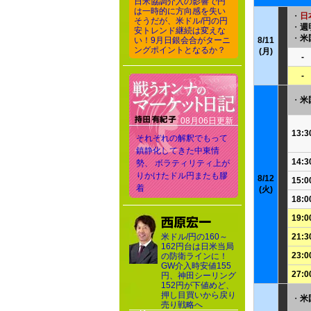
日米協調介入の影響で円
は一時的に方向感を失い
・
日
そうだが、米ドル/円の円
・
週
安トレンド継続は変えな
・
米
い！9月日銀会合がターニ
8/11
ングポイントとなるか？
(月)
-
-
・
米
08月06日更新
13:3
それぞれの解釈でもって
鎮静化してきた中東情
14:3
勢、 ボラティリティ上が
りかけたドル円またも膠
8/12
15:0
着
(火)
18:0
19:0
米ドル/円の160～
21:3
162円台は日米当局
23:0
の防衛ラインに！
GW介入時安値155
27:0
円、神田シーリング
152円が下値めど、
押し目買いから戻り
・
米
売り戦略へ