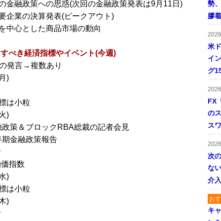
の金融政策への思惑(次回の金融政策発表は9月11日)
勢
要企業の決算発表(ピークアウト)
膠
を中心とした商品市場の動向
202
米ド
すべき経済指標やイベント(今週)
イン
官の発言→複数あり
グ1
月)
202
FX
標は小粒
の
火)
ス
金融政策＆ブロックRBA総裁の記者会見
四半期金融政策報告
202
計
次
物価指数
ない
水)
介
標は小粒
おす
木)
キャ
計