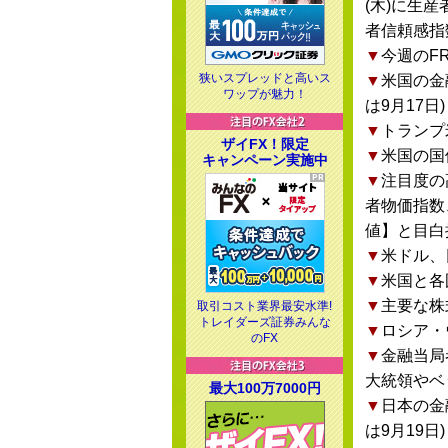
(木)に生
者信頼感指
▼
今週のF
狭いスプレッドと高いス
▼
米国の金
ワップが魅力！
は9月17日)
▼
トランプ
ザイFX！限定
▼
米国の国
キャンペーン実施中
▼
注目度の
者物価指数
値】と目白
▼
米ドル、
▼
米国と各
▼
主要な株
取引コスト業界最安水準!
トレイダーズ証券みんな
▼
ロシア・
のFX
▼
金融当局
大統領やベ
最大100万7000円
▼
日本の金
は9月19日)