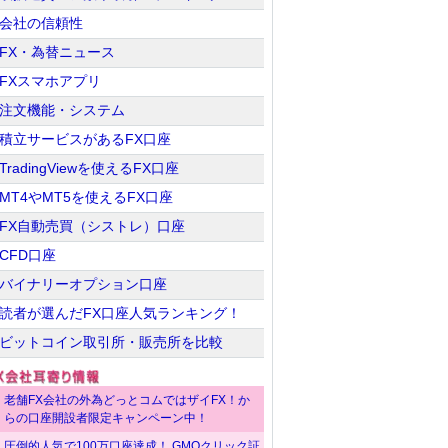
会社の信頼性
FX・為替ニュース
FXスマホアプリ
注文機能・システム
積立サービスがあるFX口座
TradingViewを使えるFX口座
MT4やMT5を使えるFX口座
FX自動売買（シストレ）口座
CFD口座
バイナリーオプション口座
読者が選んだFX口座人気ランキング！
ビットコイン取引所・販売所を比較
老舗FX会社の外為どっとコムではザイFX！か
らの口座開設者限定キャンペーン中！
圧倒的人気で100万口座達成！ GMOクリック証