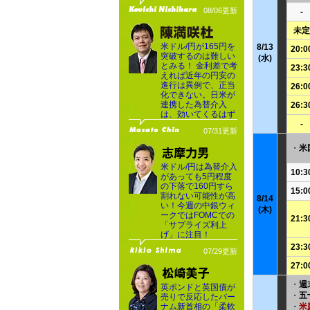
08/06更新
-
未定
米ドル/円が165円を
8/13
20:0
突破するのは難しい
(水)
とみる！ 金利差で考
23:3
えれば近年の円安の
進行は異例で、正当
26:0
化できない。日米が
連携した為替介入
26:3
は、効いてくるはず
-
07/31更新
・
米
米ドル/円は為替介入
10:3
があっても5円程度
の下落で160円すら
15:0
割れない可能性が高
8/14
い！今週の中銀ウィ
(木)
ークではFOMCでの
21:3
「サプライズ利上
げ」に注目！
23:3
07/29更新
27:0
・
週
英ポンドと英国債が
・
五
売りで反応したバー
ナム新首相の「柔軟
・
米