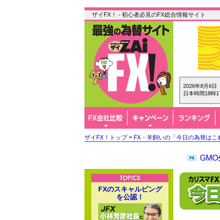
ザイFX！ - 初心者必見のFX総合情報サイト
2026年8月6
日本時間18時1
ザイFX！トップ
>
FX・羊飼いの「今日の為替はこ
GM
FXのスキャルピング
を公認！