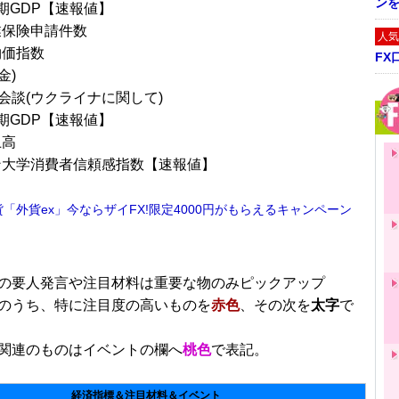
ン
半期GDP【速報値】
業保険申請件数
人気
物価指数
FX
金)
会談(ウクライナに関して)
半期GDP【速報値】
上高
ン大学消費者信頼感指数【速報値】
貨「外貨ex」今ならザイFX!限定4000円がもらえるキャンペーン
■
の要人発言や注目材料は重要な物のみピックアップ
のうち、特に注目度の高いものを
赤色
、その次を
太字
で
関連のものはイベントの欄へ
桃色
で表記。
経済指標＆注目材料＆イベント