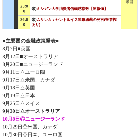
米国
23:0
米)
ミシガン大学消費者信頼感指数【速報値】
0
26:0
米)
ムサレム：セントルイス連銀総裁の発言(投票権
0
あり)
■主要国の金融政策発表■
8月7日■英国
8月12日■オーストラリア
8月20日■ニュージーランド
9月11日△ユーロ圏
9月17日△米国、カナダ
9月18日△英国
9月19日△日本
9月25日△スイス
9月30日△オーストラリア
10月8日◎ニュージーランド
10月29日◎米国、カナダ
10月30日◎日本、ユーロ圏