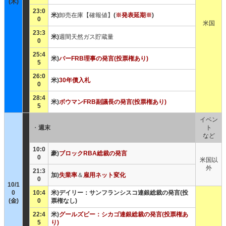
(木)
23:0
米)
卸売在庫【確報値】
(
※発表延期※
)
0
米国
23:3
米)
週間天然ガス貯蔵量
0
25:4
米)
バーFRB理事の発言(投票権あり)
5
26:0
米)
30年債入札
0
28:4
米)
ボウマンFRB副議長の発言(投票権あり)
5
イベン
・
週末
ト
など
10:0
豪)
ブロックRBA総裁の発言
0
米国以
外
21:3
加)
失業率
＆
雇用ネット変化
0
10/1
0
10:4
米)デイリー：サンフランシスコ連銀総裁の発言(投
(金)
0
票権なし)
22:4
米)
グールズビー：シカゴ連銀総裁の発言(投票権あ
5
り)