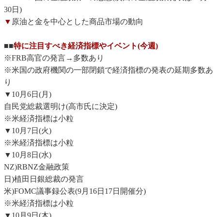
30日)
▼
原油と金を中心とした商品市場の動向
■■
特に注目すべき経済指標やイベント(今週)
※FRB高官の発言→多数あり
※米国の政府機関の一部閉鎖で経済指標の発表の延期多数あ
り
▼10月6日(月)
自民党総裁選明け(高市氏に決定)
※米経済指標は小粒
▼10月7日(火)
※米経済指標は小粒
▼10月8日(水)
NZ)RBNZ金融政策
日)植田日銀総裁の発言
米)FOMC議事録公表(9月16日17日開催分)
※米経済指標は小粒
▼10月9日(木)