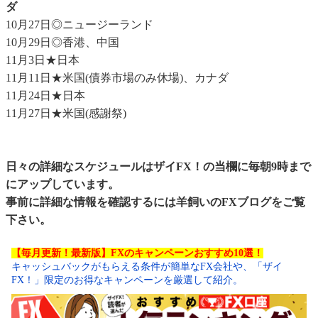
ダ
10月27日◎ニュージーランド
10月29日◎香港、中国
11月3日★日本
11月11日★米国(債券市場のみ休場)、カナダ
11月24日★日本
11月27日★米国(感謝祭)
日々の詳細なスケジュールはザイFX！の当欄に毎朝9時まで
にアップしています。
事前に詳細な情報を確認するには
羊飼いのFXブログ
をご覧
下さい。
【毎月更新！最新版】FXのキャンペーンおすすめ10選！
キャッシュバックがもらえる条件が簡単なFX会社や、「ザイ
FX！」限定のお得なキャンペーンを厳選して紹介。