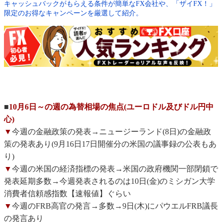
キャッシュバックがもらえる条件が簡単なFX会社や、「ザイFX！」
限定のお得なキャンペーンを厳選して紹介。
■
10月6日～の週の為替相場の焦点(ユーロドル及びドル円中
心)
▼
今週の金融政策の発表→ニュージーランド(8日)の金融政
策の発表あり(9月16日17日開催分の米国の議事録の公表もあ
り)
▼
今週の米国の経済指標の発表→米国の政府機関一部閉鎖で
発表延期多数→今週発表されるのは10日(金)のミシガン大学
消費者信頼感指数【速報値】ぐらい
▼
今週のFRB高官の発言→多数→9日(木)にパウエルFRB議長
の発言あり