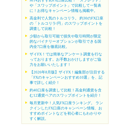
MT4おすすめFX口座比較！「スプレッド」
や「スワップポイント」で比較して一覧表
に！お得なキャンペーン情報も掲載中。
高金利で人気のトルコリラ。 約30のFX口座
の「トルコリラ/円」のスワップポイントを
調査して比較！
少額から取引可能で損失や取引時間が限定
的なバイナリーオプションが取引できる国
内全7口座を徹底比較。
ザイFX！では簡単なアンケート調査を行な
っております。お手数おかけしますがご協
力をお願いいたします！
【2026年8月版】ザイFX！編集部が注目する
「FXのキャンペーンおすすめ10選」を、記
事で詳しく紹介！
約40口座を調査して比較！高金利通貨を含
む12通貨ペアのスワップポイントを紹介！
毎月更新中！人気FX口座ランキング。 ラン
クインしたFX口座のキャンペーン情報、お
すすめポイントなどを初心者にもわかりや
すく解説。