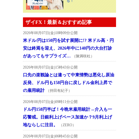
る！
ザイFX！最新＆おすすめ記事
2026年08月07日(金)18時09分公開
米ドル/円は150円を試す展開に!? 米ドル高・円
安は終焉を迎え、2026年中に140円の大台打診
があってもサプライズ…
（陳満咲杜）
2026年08月07日(金)15時43分公開
口先の楽観論とは違って中東情勢は悪化し原油
反発、ドル円も158円台に戻しドル金利上昇で
の雇用統計
（持田有紀子）
2026年08月07日(金)09時11分公開
ドル円158円半ば！今晩米雇用統計→介入も一
応警戒。日銀利上げペース加速か？9月利上げ
地ならしに注目。
（ZERO）
2026年08月07日(金)06時45分公開