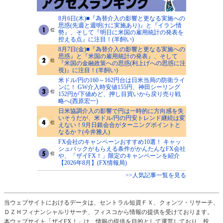
8月6日(木)■『為替介入の影響と更なる実施への
思惑(先週と週明けに実施あり)』と『イラン情
勢』、そして『明日に米国の雇用統計の発表を
控える点』に注目！(羊飼い)
8月7日(金)■『為替介入の影響と更なる実施への
思惑』と『米国の雇用統計の発表』、そして
『米国の金融政策への思惑(利上げへの思惑に注
視)』に注目！(羊飼い)
米ドル/円の160～162円台は日米当局の防衛ライ
ンに！ GW介入時安値155円、神田シーリング
152円が下値めど、押し目買いから戻り売り戦
略へ(西原宏一)
日米協調介入の影響で円は一時的に方向感を失
いそうだが、米ドル/円の円安トレンド継続は変
えない！9月日銀会合がターニングポイントと
なるか？(今井雅人)
FX会社のキャンペーンおすすめ10選！ キャッ
シュバックがもらえる条件がかんたんなFX会社
や、「ザイFX！」限定のキャンペーンを紹介
【2026年8月】(FX情報局)
>>人気記事一覧を見る
当ウェブサイトにおけるデータは、セントラル短資ＦＸ、クォンツ・リサーチ、
ＤＺＨフィナンシャルリサーチ、フィスコから情報の提供を受けております。
本ウェブサイト「ザイFX！」は、情報の提供を目的として運営しており、投