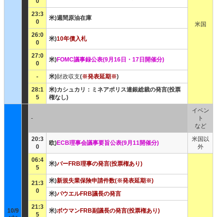
0
23:3
米)週間原油在庫
0
米国
26:0
米)
10年債入札
0
27:0
米)
FOMC議事録公表(9月16日・17日開催分)
0
-
米)
財政収支
(
※発表延期※
)
28:1
米)カシュカリ：ミネアポリス連銀総裁の発言(投票
5
権なし)
イベン
-
ト
など
20:3
米国以
欧)
ECB理事会議事要旨公表(9月11開催分)
0
外
06:4
米)
バーFRB理事の発言(投票権あり)
5
米)
新規失業保険申請件数(※発表延期※)
21:3
0
米)
パウエルFRB議長の発言
21:3
10/9
米)
ボウマンFRB副議長の発言(投票権あり)
5