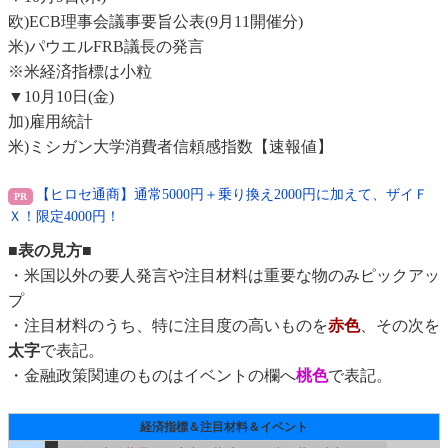
欧)ECB理事会議事要旨公表(9月11開催分)
米)パウエルFRB議長の発言
※米経済指標は小粒
▼10月10日(金)
加)雇用統計
米)ミシガン大学消費者信頼感指数【速報値】
【ヒロセ通商】通常5000円＋乗り換え2000円に加えて、ザイＦ
Ｘ！限定4000円！
■表の見方■
・米国以外の要人発言や注目材料は重要な物のみピックアッ
プ
・注目材料のうち、特に注目度の高いものを
赤色
、その次を
太字
で表記。
・金融政策関連のものはイベントの欄へ
桃色
で表記。
経済指標＆注目材料＆イベント