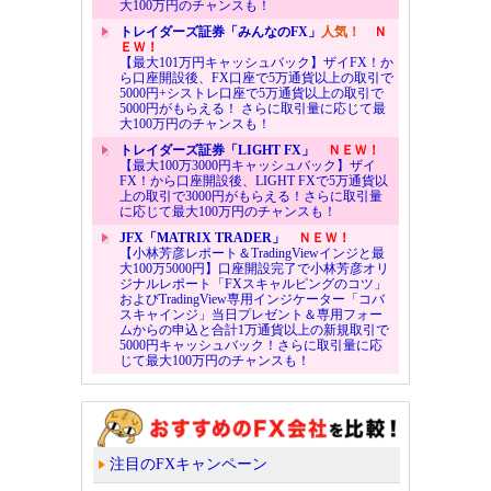
大100万円のチャンスも！
トレイダーズ証券「みんなのFX」
人気！
Ｎ
ＥＷ！
【最大101万円キャッシュバック】ザイFX！か
ら口座開設後、FX口座で5万通貨以上の取引で
5000円+シストレ口座で5万通貨以上の取引で
5000円がもらえる！ さらに取引量に応じて最
大100万円のチャンスも！
トレイダーズ証券「LIGHT FX」
ＮＥＷ！
【最大100万3000円キャッシュバック】ザイ
FX！から口座開設後、LIGHT FXで5万通貨以
上の取引で3000円がもらえる！さらに取引量
に応じて最大100万円のチャンスも！
JFX「MATRIX TRADER」
ＮＥＷ！
【小林芳彦レポート＆TradingViewインジと最
大100万5000円】口座開設完了で小林芳彦オリ
ジナルレポート「FXスキャルピングのコツ」
およびTradingView専用インジケーター「コバ
スキャインジ」当日プレゼント＆専用フォー
ムからの申込と合計1万通貨以上の新規取引で
5000円キャッシュバック！さらに取引量に応
じて最大100万円のチャンスも！
注目のFXキャンペーン