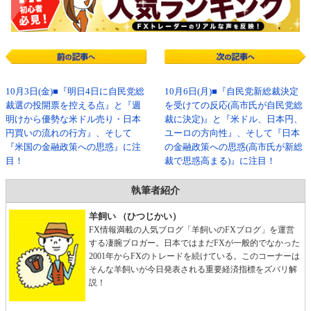
10月3日(金)■『明日4日に自民党総
10月6日(月)■『自民党新総裁決定
裁選の投開票を控える点』と『週
を受けての反応(高市氏が自民党総
明けから優勢な米ドル売り・日本
裁に決定)』と『米ドル、日本円、
円買いの流れの行方』、そして
ユーロの方向性』、そして『日本
『米国の金融政策への思惑』に注
の金融政策への思惑(高市氏が新総
目！
裁で思惑高まる)』に注目！
執筆者紹介
羊飼い （ひつじかい）
FX情報満載の人気ブログ「羊飼いのFXブログ」を運営
する凄腕ブロガー。日本ではまだFXが一般的でなかった
2001年からFXのトレードを続けている。このコーナーは
そんな羊飼いが今日発表される重要経済指標をズバリ解
説！