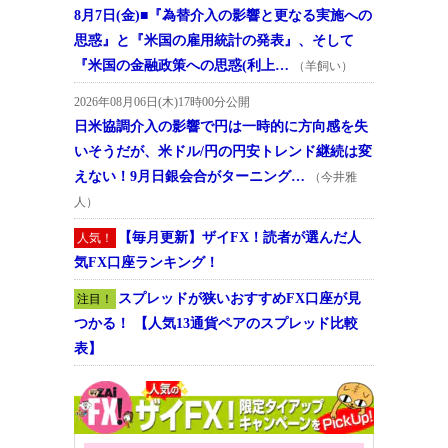
8月7日(金)■『為替介入の影響と更なる実施への
思惑』と『米国の雇用統計の発表』、そして
『米国の金融政策への思惑(利上…
（羊飼い）
2026年08月06日(木)17時00分公開
日米協調介入の影響で円は一時的に方向感を失
いそうだが、米ドル/円の円安トレンド継続は変
えない！9月日銀会合がターニング…
（今井雅
人）
【毎月更新】ザイFX！読者が選んだ人
人気！
気FX口座ランキング！
スプレッドが狭いおすすめFX口座が見
注目！
つかる！ 【人気13通貨ペアのスプレッド比較
表】