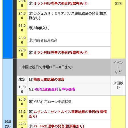
23:4
米)
ミランFRB理事の発言(投票権あり)
米国
5
24:3
米)カシュカリ：ミネアポリス連銀総裁の発言(投票
0
権なし)
26:0
米)3年債入札
0
28:0
米)
消費者信用残高
0
29:0
米)
ミランFRB理事の発言(投票権あり)
5
イベン
・
中国は祝日で休場(1日～8日まで)
ト
など
未定
日)
植田日銀総裁の発言
米国以
10:0
外
NZ)
RBNZ政策金利
＆
声明発表
0
20:0
米)
MBA住宅ローン申請指数
0
22:2
米)
ムサレム：セントルイス連銀総裁の発言(投票権
0
あり)
10/8
22:3
(水)
米)
バーFRB理事の発言(投票権あり)