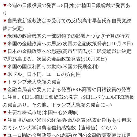
▼
今週の日銀役員の発言→8日(水)に植田日銀総裁の発言あ
り
▼
自民党新総裁決定を受けての反応(高市早苗氏が自民党総
裁に決定)
▼
米国の政府機関の一部閉鎖での影響とつなぎ予算の行方
▼
米国の金融政策への思惑(次回の金融政策発表は10月29日)
▼
日本の金融政策への思惑(高市早苗氏が自民党総裁に決定
で思惑高まる。次回の金融政策発表は10月30日)
▼
米国の国債利回りの動向(米国の長期金利)
▼
米ドル、日本円、ユーロの方向性
▼
トランプ米大統領の発言
▼
金融当局者や要人による発言(FRB高官や日銀役員の発言
に注目。8日に植田日銀総裁の発言→9日にパウエルFRB議長
の発言あり。その他、トランプ大統領の発言にも)
▼
主要な株式市場(米国中心)の動向
▼
注目度の高い米国の経済指標の発表(発表延期もあり週末
のミシガン大学消費者信頼感指数【速報値】ぐらい)
▼
ユーロ圏の金融政策への思惑(次回の金融政策発表は10月