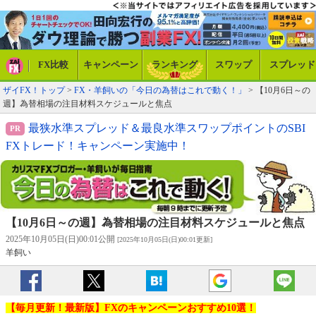
FX比較
キャンペーン
ランキング
スワップ
スプレッド
ザイFX！トップ
>
FX・羊飼いの「今日の為替はこれで動く！」
> 【10月6日～の
週】為替相場の注目材料スケジュールと焦点
最狭水準スプレッド＆最良水準スワップポイントのSBI
FXトレード！キャンペーン実施中！
【10月6日～の週】為替相場の注目材料スケジュールと焦点
2025年10月05日(日)00:01公開
[2025年10月05日(日)00:01更新]
羊飼い
【毎月更新！最新版】FXのキャンペーンおすすめ10選！