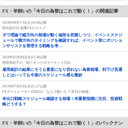
FX・羊飼いの「今日の為替はこれで動く！」の関連記事
2024年09月17日(火)16:44公開
田向宏行式 副業FXのススメ!
ダウ理論で縦方向の相場が動く値段を把握しつつ、イベントスケジ
ュールで横方向のタイミングを確認すれば、イベント前にポジショ
ンやリスクを管理する戦略を考…
2024年05月08日(水)15:48公開
持田有紀子の「戦うオンナのマーケット日記」
雇用統計の結果にそうも素直になり切れない為替相場、利下げ見通
しとはいっても今後のスケジュール感も微妙
2013年07月01日(月)11:27公開
FXデイトレーダーZEROの「なんで動いた？ 昨日の相場」
米出口戦略スケジュール確認する相場！米重要指標に注目、投資戦
略どうする？
FX・羊飼いの「今日の為替はこれで動く！」のバックナン