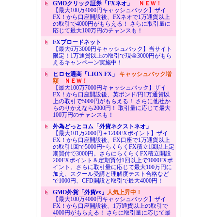
GMOクリック証券「FXネオ」
ＮＥＷ！
【最大100万4000円キャッシュバック】ザイ
FX！から口座開設後、FXネオで1万通貨以上
の取引で4000円がもらえる！ さらに取引量に
応じて最大100万円のチャンスも！
FXブロードネット
【最大6万3000円キャッシュバック】当サイト
限定！1万通貨以上の取引で現金3000円がもら
えるキャンペーン実施中！
ヒロセ通商「LION FX」
キャッシュバック増
額
ＮＥＷ！
【最大100万7000円キャッシュバック】ザイ
FX！から口座開設後、英ポンド/円1万通貨以
上の取引で5000円がもらえる！ さらに他社か
らのりかえなら2000円！ 取引量に応じて最大
100万円のチャンスも！
外為どっとコム「外貨ネクストネオ」
【最大101万2000円＋1200FXポイント】ザイ
FX！から口座開設後、FX口座で1万通貨以上
の取引1回で5000円+らくらくFX積立1回以上定
期買付で3000円。さらにらくらくFX積立開設
200FXポイント＆定期買付1回以上で1000FXポ
イント。さらに取引量に応じて最大100万円に
加え、スクール受講と理解度テスト合格など
で1000円、CFD開設と取引で最大4000円！
GMO外貨「外貨ex」
人気上昇中！
【最大100万4000円キャッシュバック】ザイ
FX！から口座開設後、1万通貨以上の取引で
4000円がもらえる！ さらに取引量に応じて最