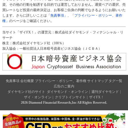
資、その他の行動を勧誘する目的では運営しておりません。通貨ペアの選択、売
買レートなど投資の最終決定は、お客様ご自身の判断でなさるようにお願いいた
します。さらに詳しいことは
「免責事項」
、
「プライバシー・ポリシー、著作
権」
のページをご確認ください。
当サイト「ザイFX！」の運営元：株式会社ダイヤモンド・フィナンシャル・リ
サーチ
株主：株式会社ダイヤモンド社（100％）
加入協会：一般社団法人日本暗号資産ビジネス協会（ＪＣＢＡ）
免責事項
会社概要
プライバシー・ポリシー、著作権
サイトマップ
タグ一覧
広告のご案内
ダイヤモンド社のサイト
ダイヤモンド・オンライン
|
週刊ダイヤモンド
|
ザイ・オンライン
|
クリプトインサイト
|
ザイFX！
2026 Diamond Financial Research,Inc All Rights Reserved.