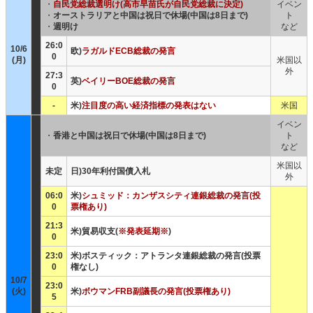
・
自民党総裁選明け(高市早苗氏が自民党総裁に決定)
イベン
・
オーストラリアと中国は祝日で休場(中国は8日まで)
ト
・
週明け
など
26:0
10/6
欧)
ラガルドECB総裁の発言
0
(月)
米国以
外
27:3
英)
ベイリーBOE総裁の発言
0
-
米)
注目度の高い経済指標の発表はない
米国
イベン
・
香港と中国は祝日で休場(中国は8日まで)
ト
など
米国以
未定
日)30年利付国債入札
外
06:0
米)
シュミッド：カンザスシティ連銀総裁の発言(投
0
票権あり)
21:3
米)貿易収支(
※発表延期※
)
0
23:0
米)ボスティック：アトランタ連銀総裁の発言(投票
0
権なし)
10/7
23:0
(火)
米)
ボウマンFRB副議長の発言(投票権あり)
5