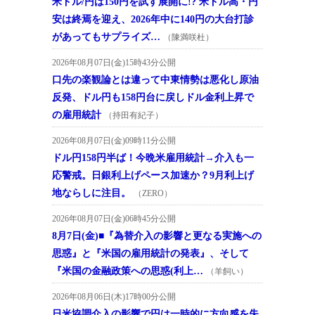
米ドル/円は150円を試す展開に!? 米ドル高・円
安は終焉を迎え、2026年中に140円の大台打診
があってもサプライズ…
（陳満咲杜）
2026年08月07日(金)15時43分公開
口先の楽観論とは違って中東情勢は悪化し原油
反発、ドル円も158円台に戻しドル金利上昇で
の雇用統計
（持田有紀子）
2026年08月07日(金)09時11分公開
ドル円158円半ば！今晩米雇用統計→介入も一
応警戒。日銀利上げペース加速か？9月利上げ
地ならしに注目。
（ZERO）
2026年08月07日(金)06時45分公開
8月7日(金)■『為替介入の影響と更なる実施への
思惑』と『米国の雇用統計の発表』、そして
『米国の金融政策への思惑(利上…
（羊飼い）
2026年08月06日(木)17時00分公開
日米協調介入の影響で円は一時的に方向感を失