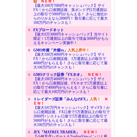
額
ＮＥＷ！
【最大100万7000円キャッシュバック】ザイ
FX！から口座開設後、英ポンド/円1万通貨以
上の取引で5000円がもらえる！ さらに他社か
らのりかえなら2000円！ 取引量に応じて最大
100万円のチャンスも！
FXブロードネット
【最大6万3000円キャッシュバック】当サイト
限定！1万通貨以上の取引で現金3000円がもら
えるキャンペーン実施中！
GMO外貨「外貨ex」
人気上昇中！
【最大100万4000円キャッシュバック】ザイ
FX！から口座開設後、1万通貨以上の取引で
4000円がもらえる！ さらに取引量に応じて最
大100万円のチャンスも！
GMOクリック証券「FXネオ」
ＮＥＷ！
【最大100万4000円キャッシュバック】ザイ
FX！から口座開設後、FXネオで1万通貨以上
の取引で4000円がもらえる！ さらに取引量に
応じて最大100万円のチャンスも！
トレイダーズ証券「みんなのFX」
人気！
Ｎ
ＥＷ！
【最大101万円キャッシュバック】ザイFX！か
ら口座開設後、FX口座で5万通貨以上の取引で
5000円+シストレ口座で5万通貨以上の取引で
5000円がもらえる！ さらに取引量に応じて最
大100万円のチャンスも！
JFX「MATRIX TRADER」
ＮＥＷ！
【小林芳彦レポート＆TradingViewインジと最