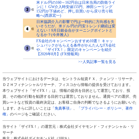
米ドル/円の160～162円台は日米当局の防衛ライ
ンに！ GW介入時安値155円、神田シーリング
152円が下値めど、押し目買いから戻り売り戦
略へ(西原宏一)
日米協調介入の影響で円は一時的に方向感を失
いそうだが、米ドル/円の円安トレンド継続は変
えない！9月日銀会合がターニングポイントと
なるか？(今井雅人)
FX会社のキャンペーンおすすめ10選！ キャッ
シュバックがもらえる条件がかんたんなFX会社
や、「ザイFX！」限定のキャンペーンを紹介
【2026年8月】(FX情報局)
>>人気記事一覧を見る
当ウェブサイトにおけるデータは、セントラル短資ＦＸ、クォンツ・リサーチ、
ＤＺＨフィナンシャルリサーチ、フィスコから情報の提供を受けております。
本ウェブサイト「ザイFX！」は、情報の提供を目的として運営しており、投
資、その他の行動を勧誘する目的では運営しておりません。通貨ペアの選択、売
買レートなど投資の最終決定は、お客様ご自身の判断でなさるようにお願いいた
します。さらに詳しいことは
「免責事項」
、
「プライバシー・ポリシー、著作
権」
のページをご確認ください。
当サイト「ザイFX！」の運営元：株式会社ダイヤモンド・フィナンシャル・リ
サーチ
株主：株式会社ダイヤモンド社（100％）