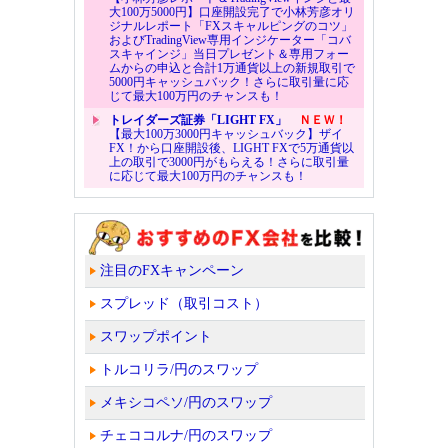
大100万5000円】口座開設完了で小林芳彦オリ
ジナルレポート「FXスキャルピングのコツ」
およびTradingView専用インジケーター「コバ
スキャインジ」当日プレゼント＆専用フォー
ムからの申込と合計1万通貨以上の新規取引で
5000円キャッシュバック！さらに取引量に応
じて最大100万円のチャンスも！
トレイダーズ証券「LIGHT FX」
ＮＥＷ！
【最大100万3000円キャッシュバック】ザイ
FX！から口座開設後、LIGHT FXで5万通貨以
上の取引で3000円がもらえる！さらに取引量
に応じて最大100万円のチャンスも！
注目のFXキャンペーン
スプレッド（取引コスト）
スワップポイント
トルコリラ/円のスワップ
メキシコペソ/円のスワップ
チェココルナ/円のスワップ