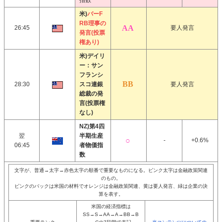
指数
米)
バーF
RB理事の
26:45
要人発言
発言(投票
権あり)
米)デイリ
ー：サン
フランシ
28:30
スコ連銀
要人発言
総裁の発
言(投票権
なし)
NZ)第4四
翌
半期生産
-
+0.6%
06:45
者物価指
数
文字が、普通→太字→赤色太字の順番で重要なものになる。ピンク太字は金融政策関連
のもの。
ピンクのバックは米国の材料でオレンジは金融政策関連、黄は要人発言、緑は企業の決
算を表す。
米国の経済指標は
SS→S→AA→A→BB→B