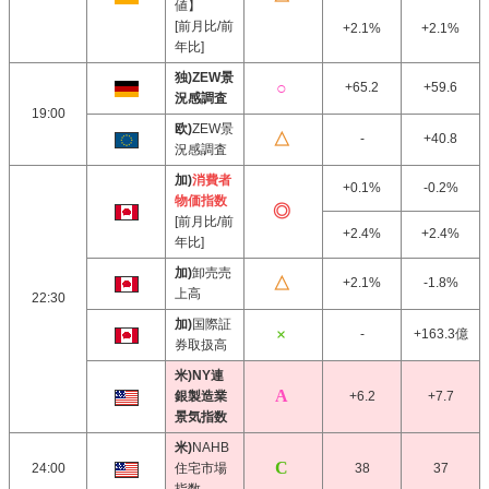
値】
[前月比/前
+2.1%
+2.1%
年比]
独)ZEW景
+65.2
+59.6
況感調査
19:00
欧)
ZEW景
-
+40.8
況感調査
加)
消費者
+0.1%
-0.2%
物価指数
[前月比/前
+2.4%
+2.4%
年比]
加)
卸売売
+2.1%
-1.8%
上高
22:30
加)
国際証
-
+163.3億
券取扱高
米)NY連
銀製造業
+6.2
+7.7
景気指数
米)
NAHB
24:00
住宅市場
38
37