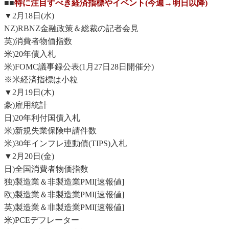
■■
特に注目すべき経済指標やイベント(今週→明日以降)
▼2月18日(水)
NZ)RBNZ金融政策＆総裁の記者会見
英)消費者物価指数
米)20年債入札
米)FOMC議事録公表(1月27日28日開催分)
※米経済指標は小粒
▼2月19日(木)
豪)雇用統計
日)20年利付国債入札
米)新規失業保険申請件数
米)30年インフレ連動債(TIPS)入札
▼2月20日(金)
日)全国消費者物価指数
独)製造業＆非製造業PMI[速報値]
欧)製造業＆非製造業PMI[速報値]
英)製造業＆非製造業PMI[速報値]
米)PCEデフレーター