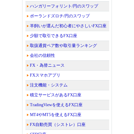
ハンガリーフォリント/円のスワップ
ポーランドズロチ/円のスワップ
羊飼いが選んだ初心者にやさしいFX口座
少額で取引できるFX口座
取扱通貨ペア数や取引量ランキング
会社の信頼性
FX・為替ニュース
FXスマホアプリ
注文機能・システム
積立サービスがあるFX口座
TradingViewを使えるFX口座
MT4やMT5を使えるFX口座
FX自動売買（シストレ）口座