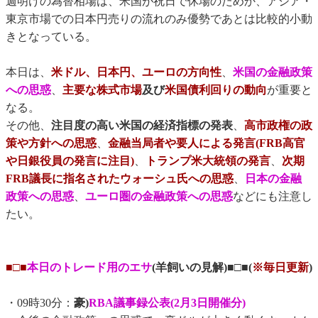
週明けの為替相場は、米国が祝日で休場のためか、アジア・
東京市場での日本円売りの流れのみ優勢であとは比較的小動
きとなっている。
本日は、
米ドル、日本円、ユーロの方向性
、
米国の金融政策
への思惑
、
主要な株式市場
及び
米国債利回りの動向
が重要と
なる。
その他、
注目度の高い米国の経済指標の発表
、
高市政権の政
策や方針への思惑
、
金融当局者や要人による発言(FRB高官
や日銀役員の発言に注目)
、
トランプ米大統領の発言
、
次期
FRB議長に指名されたウォーシュ氏への思惑
、
日本の金融
政策への思惑
、
ユーロ圏の金融政策への思惑
などにも注意し
たい。
■□■
本日のトレード用のエサ
(羊飼いの見解)■□■(
※毎日更新
)
・09時30分：
豪)
RBA議事録公表(2月3日開催分)