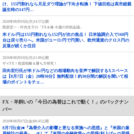
け、155円割れなら月足ダウ理論が下向き転換！ 下値目処は高市総裁
誕生時の147円…
2026年08月03日(月)14:57公開
西原宏一・叶内文子の「FX＆株 今週の作戦会議」
米ドル/円は155円割れなら152円が次の焦点！ 日米協調介入で160円
台は戻り売りへ。米国がユーロ/円で円買い、欧州通貨のクロス円の
反落が続くか注目
2026年08月03日(月)11:09公開
ザイFX！投資戦略＆勝ち方研究！
田向宏行氏が米ドル/円などの相場動向を音声で解説するXスペース
は【8月7日（金）20時30分】無料配信！約30分間の解説を聞いて相
場のポイントをチェ…
FX・羊飼いの「今日の為替はこれで動く！」のバックナン
バー
2026年08月07日(金)06:45公開
8月7日(金)■『為替介入の影響と更なる実施への思惑』と『米国の雇
用統計の発表』、そして『米国の金融政策への思惑(利上げへの思惑