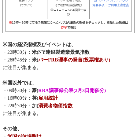
重要ランク
→Cの7段階で表記
当コンテンツについての
について
その他の経済指標は
免罪事項・ご利用上注意点
◎→○→△→×の4段階で表
記
※
15時～20時に市場予想値(コンセンサス)の最新の数値をチェックし、更新した数値は
赤字
で表記
米国の経済指標及びイベントは、
・22時30分：
米)NY連銀製造業景気指数
・26時45分：
米)
バーFRB理事の発言(投票権あり)
に注目が集まる。
米国以外では、
・09時30分：
豪)
RBA議事録公表(2月3日開催分)
・16時00分：
英)
雇用統計
・22時30分：
加)
消費者物価指数
に注目が集まる。
その他、
・
米国が休場明け