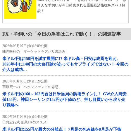
そんな羊飼いが今日発表される重要経済指標をズバリ解
説！
FX・羊飼いの「今日の為替はこれで動く！」の関連記事
2026年08月07日(金)18:09公開
陳満咲杜の「マーケットをズバリ裏読み」
米ドル/円は150円を試す展開に!? 米ドル高・円安は終焉を迎え、
2026年中に140円の大台打診があってもサプライズではない！ 今回の
介入は成功…
2026年08月06日(木)13:20公開
西原宏一の「ヘッジファンドの思惑」
米ドル/円の160～162円台は日米当局の防衛ラインに！ GW介入時安
値155円、神田シーリング152円が下値めど、押し目買いから戻り売
り戦略へ
2026年08月04日(火)16:43公開
田向宏行式 副業FXのススメ!
米ドル/円は155円が最大の分岐点！ 7月足の包み線を8月足が下抜