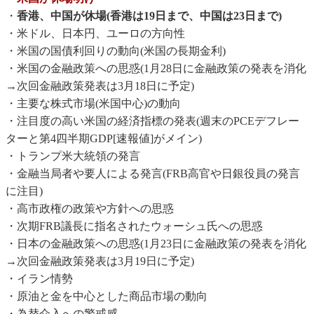
・
香港、中国が休場(香港は19日まで、中国は23日まで)
・米ドル、日本円、ユーロの方向性
・米国の国債利回りの動向(米国の長期金利)
・米国の金融政策への思惑(1月28日に金融政策の発表を消化
→次回金融政策発表は3月18日に予定)
・主要な株式市場(米国中心)の動向
・注目度の高い米国の経済指標の発表(週末のPCEデフレー
ターと第4四半期GDP[速報値]がメイン)
・トランプ米大統領の発言
・金融当局者や要人による発言(FRB高官や日銀役員の発言
に注目)
・高市政権の政策や方針への思惑
・次期FRB議長に指名されたウォーシュ氏への思惑
・日本の金融政策への思惑(1月23日に金融政策の発表を消化
→次回金融政策発表は3月19日に予定)
・イラン情勢
・原油と金を中心とした商品市場の動向
・為替介入への警戒感