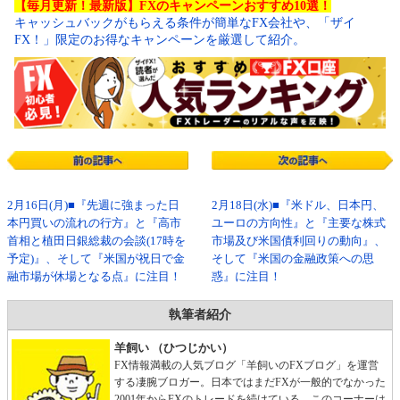
【毎月更新！最新版】FXのキャンペーンおすすめ10選！
キャッシュバックがもらえる条件が簡単なFX会社や、「ザイ
FX！」限定のお得なキャンペーンを厳選して紹介。
2月16日(月)■『先週に強まった日
2月18日(水)■『米ドル、日本円、
本円買いの流れの行方』と『高市
ユーロの方向性』と『主要な株式
首相と植田日銀総裁の会談(17時を
市場及び米国債利回りの動向』、
予定)』、そして『米国が祝日で金
そして『米国の金融政策への思
融市場が休場となる点』に注目！
惑』に注目！
執筆者紹介
羊飼い （ひつじかい）
FX情報満載の人気ブログ「羊飼いのFXブログ」を運営
する凄腕ブロガー。日本ではまだFXが一般的でなかった
2001年からFXのトレードを続けている。このコーナーは