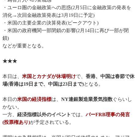
・ユーロ圏の金融政策への思惑(2月5日に金融政策の発表を
消化→次回金融政策発表は3月19日に予定)
・米国の主要企業の決算発表(ピークアウト)
・米国の政府機関一部閉鎖の影響(2月14日に再び一部が閉
鎖)
などが重要となる。
★★★
本日は、
米国とカナダが休場明け
で、
香港、中国は春節で休
場(香港は19日まで、中国は23日まで)
となる。
本日の
米国の経済指標
は、
NY連銀製造業景気指数
ぐらいし
かない。
一方、
経済指標以外のイベント
では、
バーFRB理事の発言
(投票権あり)
が予定されている。