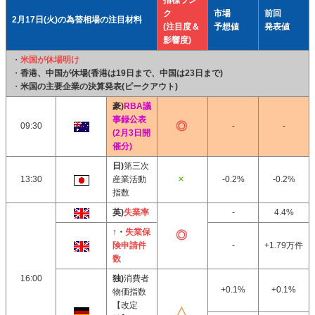
指標ラン
ク
市場
前回
2月17日(火)の為替相場の注目材料
(注目度＆
予想値
発表値
影響度)
・
米国が休場明け
・
香港、中国が休場(香港は19日まで、中国は23日まで)
・
米国の主要企業の決算発表(ピークアウト)
豪)
RBA議
事録公表
09:30
-
-
(2月3日開
催分)
日)
第三次
13:30
産業活動
-0.2%
-0.2%
指数
英)
失業率
-
4.4%
↑・
失業保
険申請件
-
+1.79万件
数
16:00
独)
消費者
+0.1%
+0.1%
物価指数
【改定