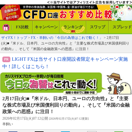
FX比較
キャンペーン
ランキング
スワップ
スプレッド
ザイFX！トップ
>
FX・羊飼いの「今日の為替はこれで動く！」
> 2月17日
(火)■『米ドル、日本円、ユーロの方向性』と『主要な株式市場及び米国債利回り
の動向』、そして『米国の金融政策への思惑』に注目！
LIGHT FXは当サイト口座開設者限定キャンペーン実施
中！詳しくはこちら！
2月17日(火)■『米ドル、日本円、ユーロの方向性』と『主要
な株式市場及び米国債利回りの動向』、そして『米国の金融
政策への思惑』に注目！
2026年02月17日(火)07:12公開
[2026年02月17日(火)07:12更新]
羊飼い