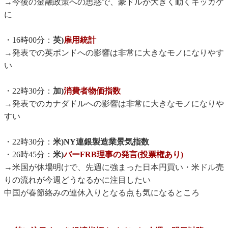
→今後の金融政策への思惑で、豪ドルが大きく動くキッカケ
に
・16時00分：
英)
雇用統計
→発表での英ポンドへの影響は非常に大きなモノになりやす
い
・22時30分：
加)
消費者物価指数
→発表でのカナダドルへの影響は非常に大きなモノになりや
すい
・22時30分：
米)NY連銀製造業景気指数
・26時45分：
米)
バーFRB理事の発言(投票権あり)
→米国が休場明けで、先週に強まった日本円買い・米ドル売
りの流れが今週どうなるかに注目したい
中国が春節絡みの連休入りとなる点も気になるところ