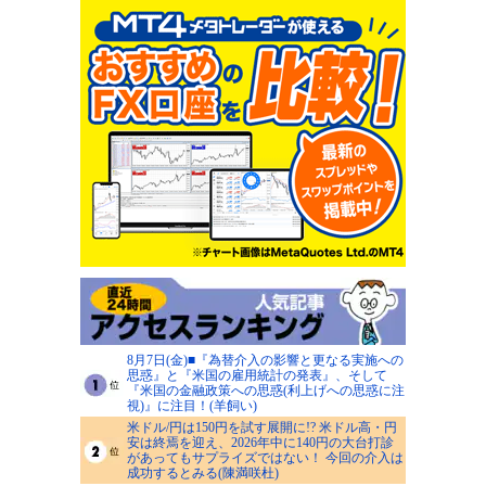
8月7日(金)■『為替介入の影響と更なる実施への
思惑』と『米国の雇用統計の発表』、そして
『米国の金融政策への思惑(利上げへの思惑に注
視)』に注目！(羊飼い)
米ドル/円は150円を試す展開に!? 米ドル高・円
安は終焉を迎え、2026年中に140円の大台打診
があってもサプライズではない！ 今回の介入は
成功するとみる(陳満咲杜)