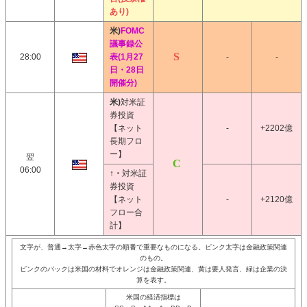
あり)
米)
FOMC
議事録公
28:00
表(1月27
-
-
日・28日
開催分)
米)
対米証
券投資
【ネット
-
+2202億
長期フロ
ー】
翌
06:00
↑・
対米証
券投資
【ネット
-
+2120億
フロー合
計】
文字が、普通→太字→赤色太字の順番で重要なものになる。ピンク太字は金融政策関連
のもの。
ピンクのバックは米国の材料でオレンジは金融政策関連、黄は要人発言、緑は企業の決
算を表す。
米国の経済指標は