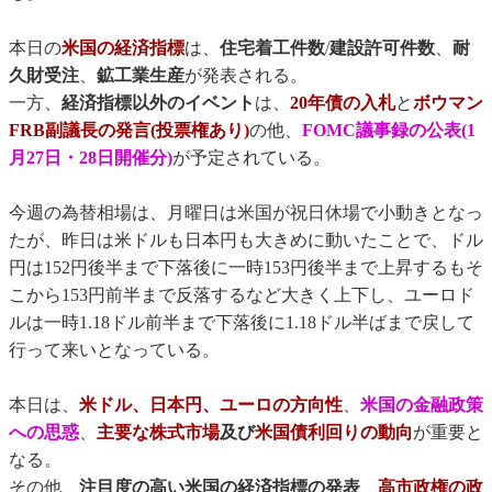
本日の
米国の経済指標
は、
住宅着工件数
/
建設許可件数
、
耐
久財受注
、
鉱工業生産
が発表される。
一方、
経済指標以外のイベント
は、
20年債の入札
と
ボウマン
FRB副議長の発言(投票権あり)
の他、
FOMC議事録の公表(1
月27日・28日開催分)
が予定されている。
今週の為替相場は、月曜日は米国が祝日休場で小動きとなっ
たが、昨日は米ドルも日本円も大きめに動いたことで、ドル
円は152円後半まで下落後に一時153円後半まで上昇するもそ
こから153円前半まで反落するなど大きく上下し、ユーロド
ルは一時1.18ドル前半まで下落後に1.18ドル半ばまで戻して
行って来いとなっている。
本日は、
米ドル、日本円、ユーロの方向性
、
米国の金融政策
への思惑
、
主要な株式市場
及び
米国債利回りの動向
が重要と
なる。
その他、
注目度の高い米国の経済指標の発表
、
高市政権の政