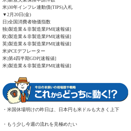
米)30年インフレ連動債(TIPS)入札
▼2月20日(金)
日)全国消費者物価指数
独)製造業＆非製造業PMI[速報値]
欧)製造業＆非製造業PMI[速報値]
英)製造業＆非製造業PMI[速報値]
米)PCEデフレーター
米)第4四半期GDP[速報値]
米)製造業＆非製造業PMI[速報値]
・米国休場明けの昨日は、日本円も米ドルも大きく上下
・もう少し今週の流れを見極めたい