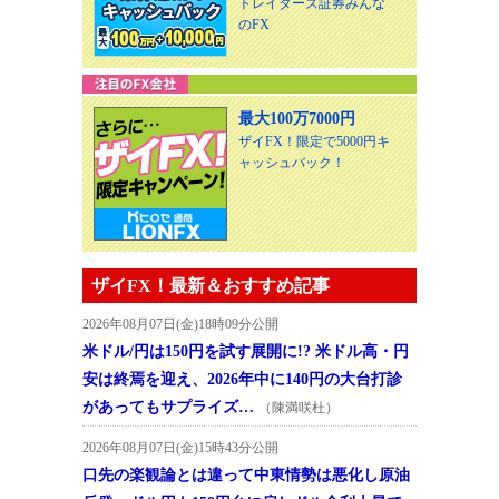
トレイダーズ証券みんな
のFX
最大100万7000円
ザイFX！限定で5000円キ
ャッシュバック！
ザイFX！最新＆おすすめ記事
2026年08月07日(金)18時09分公開
米ドル/円は150円を試す展開に!? 米ドル高・円
安は終焉を迎え、2026年中に140円の大台打診
があってもサプライズ…
（陳満咲杜）
2026年08月07日(金)15時43分公開
口先の楽観論とは違って中東情勢は悪化し原油