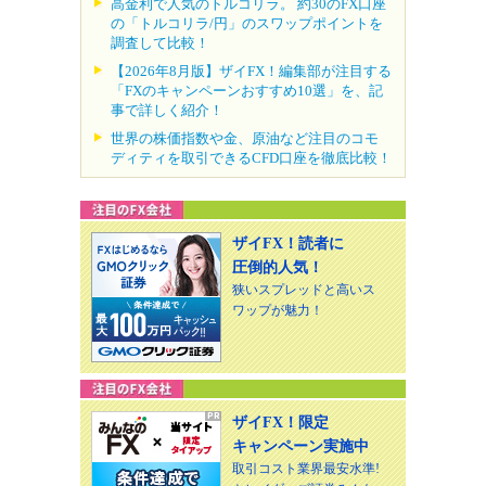
高金利で人気のトルコリラ。 約30のFX口座
の「トルコリラ/円」のスワップポイントを
調査して比較！
【2026年8月版】ザイFX！編集部が注目する
「FXのキャンペーンおすすめ10選」を、記
事で詳しく紹介！
世界の株価指数や金、原油など注目のコモ
ディティを取引できるCFD口座を徹底比較！
ザイFX！読者に
圧倒的人気！
狭いスプレッドと高いス
ワップが魅力！
ザイFX！限定
キャンペーン実施中
取引コスト業界最安水準!