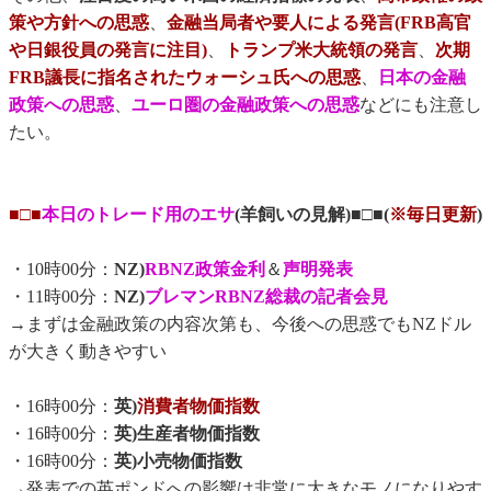
策や方針への思惑
、
金融当局者や要人による発言(FRB高官
や日銀役員の発言に注目)
、
トランプ米大統領の発言
、
次期
FRB議長に指名されたウォーシュ氏への思惑
、
日本の金融
政策への思惑
、
ユーロ圏の金融政策への思惑
などにも注意し
たい。
■□■
本日のトレード用のエサ
(羊飼いの見解)■□■(
※毎日更新
)
・10時00分：
NZ)
RBNZ政策金利
＆
声明発表
・11時00分：
NZ)
ブレマンRBNZ総裁の記者会見
→まずは金融政策の内容次第も、今後への思惑でもNZドル
が大きく動きやすい
・16時00分：
英)
消費者物価指数
・16時00分：
英)生産者物価指数
・16時00分：
英)小売物価指数
→発表での英ポンドへの影響は非常に大きなモノになりやす