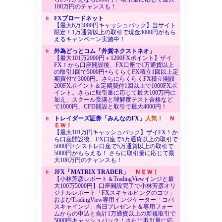
100万円のチャンスも！
FXブロードネット
【最大6万3000円キャッシュバック】当サイト
限定！1万通貨以上の取引で現金3000円がもら
えるキャンペーン実施中！
外為どっとコム「外貨ネクストネオ」
【最大101万2000円＋1200FXポイント】ザイ
FX！から口座開設後、FX口座で1万通貨以上
の取引1回で5000円+らくらくFX積立1回以上定
期買付で3000円。さらにらくらくFX積立開設
200FXポイント＆定期買付1回以上で1000FXポ
イント。さらに取引量に応じて最大100万円に
加え、スクール受講と理解度テスト合格など
で1000円、CFD開設と取引で最大4000円！
トレイダーズ証券「みんなのFX」
人気！
Ｎ
ＥＷ！
【最大101万円キャッシュバック】ザイFX！か
ら口座開設後、FX口座で5万通貨以上の取引で
5000円+シストレ口座で5万通貨以上の取引で
5000円がもらえる！ さらに取引量に応じて最
大100万円のチャンスも！
JFX「MATRIX TRADER」
ＮＥＷ！
【小林芳彦レポート＆TradingViewインジと最
大100万5000円】口座開設完了で小林芳彦オリ
ジナルレポート「FXスキャルピングのコツ」
およびTradingView専用インジケーター「コバ
スキャインジ」当日プレゼント＆専用フォー
ムからの申込と合計1万通貨以上の新規取引で
5000円キャッシュバック！さらに取引量に応