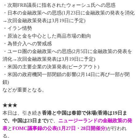
・次期FRB議長に指名されたウォーシュ氏への思惑
・日本の金融政策への思惑(1月23日に金融政策の発表を消化
→次回金融政策発表は3月19日に予定)
・イラン情勢
・原油と金を中心とした商品市場の動向
・為替介入への警戒感
・ユーロ圏の金融政策への思惑(2月5日に金融政策の発表を
消化→次回金融政策発表は3月19日に予定)
・米国の主要企業の決算発表(ピークアウト)
・米国の政府機関一部閉鎖の影響(2月14日に再び一部が閉
鎖)
などが重要となる。
★★★
本日は、引き続き
香港と中国は春節で休場(香港は19日ま
で、中国は23日まで)
で、
ニュージーランドの金融政策の発
表
と
FOMC議事録の公表(1月27日・28日開催分)
が行われ
る。