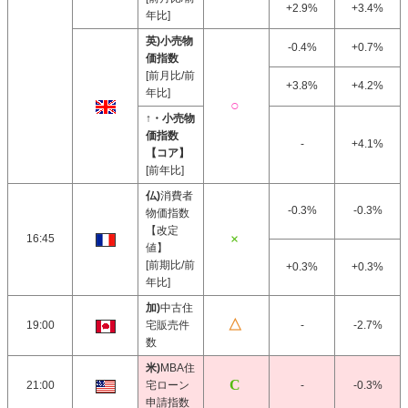
+2.9%
+3.4%
年比]
英)小売物
-0.4%
+0.7%
価指数
[前月比/前
+3.8%
+4.2%
年比]
↑・小売物
価指数
-
+4.1%
【コア】
[前年比]
仏)
消費者
-0.3%
-0.3%
物価指数
【改定
16:45
値】
[前期比/前
+0.3%
+0.3%
年比]
加)
中古住
19:00
宅販売件
-
-2.7%
数
米)
MBA住
21:00
宅ローン
-
-0.3%
申請指数