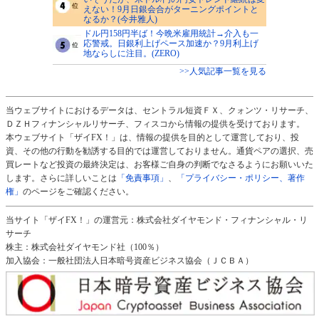
えない！9月日銀会合がターニングポイントと
なるか？(今井雅人)
ドル円158円半ば！今晩米雇用統計→介入も一
応警戒。日銀利上げペース加速か？9月利上げ
地ならしに注目。(ZERO)
>>人気記事一覧を見る
当ウェブサイトにおけるデータは、セントラル短資ＦＸ、クォンツ・リサーチ、
ＤＺＨフィナンシャルリサーチ、フィスコから情報の提供を受けております。
本ウェブサイト「ザイFX！」は、情報の提供を目的として運営しており、投
資、その他の行動を勧誘する目的では運営しておりません。通貨ペアの選択、売
買レートなど投資の最終決定は、お客様ご自身の判断でなさるようにお願いいた
します。さらに詳しいことは
「免責事項」
、
「プライバシー・ポリシー、著作
権」
のページをご確認ください。
当サイト「ザイFX！」の運営元：株式会社ダイヤモンド・フィナンシャル・リ
サーチ
株主：株式会社ダイヤモンド社（100％）
加入協会：一般社団法人日本暗号資産ビジネス協会（ＪＣＢＡ）