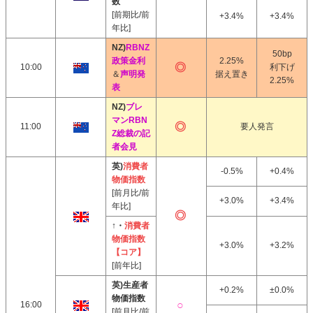
数
[前期比/前
+3.4%
+3.4%
年比]
NZ)
RBNZ
50bp
政策金利
2.25%
10:00
利下げ
＆
声明発
据え置き
2.25%
表
NZ)
ブレ
マンRBN
11:00
要人発言
Z総裁の記
者会見
英)
消費者
-0.5%
+0.4%
物価指数
[前月比/前
+3.0%
+3.4%
年比]
↑・
消費者
物価指数
+3.0%
+3.2%
【コア】
[前年比]
英)生産者
+0.2%
±0.0%
物価指数
16:00
[前月比/前