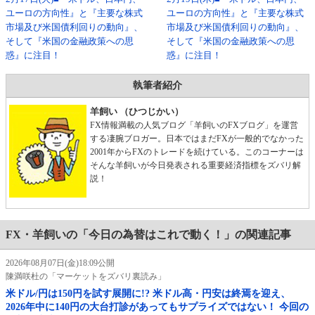
ユーロの方向性』と『主要な株式
ユーロの方向性』と『主要な株式
市場及び米国債利回りの動向』、
市場及び米国債利回りの動向』、
そして『米国の金融政策への思
そして『米国の金融政策への思
惑』に注目！
惑』に注目！
執筆者紹介
羊飼い （ひつじかい）
FX情報満載の人気ブログ「羊飼いのFXブログ」を運営
する凄腕ブロガー。日本ではまだFXが一般的でなかった
2001年からFXのトレードを続けている。このコーナーは
そんな羊飼いが今日発表される重要経済指標をズバリ解
説！
FX・羊飼いの「今日の為替はこれで動く！」の関連記事
2026年08月07日(金)18:09公開
陳満咲杜の「マーケットをズバリ裏読み」
米ドル/円は150円を試す展開に!? 米ドル高・円安は終焉を迎え、
2026年中に140円の大台打診があってもサプライズではない！ 今回の