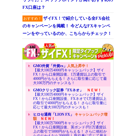
FX口座は？
ザイFX！で紹介している全FX会社
おすすめ！
のキャンペーンを掲載！ 今どんなFXキャンペ
ーンをやっているのか、こちらからチェック！
GMO外貨「外貨ex」
人気上昇中！
【最大100万4000円キャッシュバック】ザイ
FX！から口座開設後、1万通貨以上の取引で
4000円がもらえる！ さらに取引量に応じて最
大100万円のチャンスも！
GMOクリック証券「FXネオ」
ＮＥＷ！
【最大100万4000円キャッシュバック】ザイ
FX！から口座開設後、FXネオで1万通貨以上
の取引で4000円がもらえる！ さらに取引量に
応じて最大100万円のチャンスも！
ヒロセ通商「LION FX」
キャッシュバック増
額
ＮＥＷ！
【最大100万7000円キャッシュバック】ザイ
FX！から口座開設後、英ポンド/円1万通貨以
上の取引で5000円がもらえる！ さらに他社か
らのりかえなら2000円！ 取引量に応じて最大