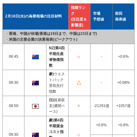
指標ラン
ク
市場
前回
2月18日(水)の為替相場の注目材料
(注目度＆
予想値
発表値
影響度)
・
香港、中国が休場(香港は19日まで、中国は23日まで)
・
米国の主要企業の決算発表(ピークアウト)
NZ)第4四
半期生産
06:45
-
+0.6%
者物価指
数
豪)
ウエス
トパック
08:30
-
+0.08%
景気先行
指数
日)
貿易収
08:50
支(通関ベ
-21291億
+1057億
ース)
豪)第4四
+0.8%
+0.8%
半期賃金
コスト指
09:30