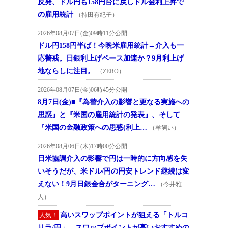
反発、ドル円も158円台に戻しドル金利上昇で
の雇用統計
（持田有紀子）
2026年08月07日(金)09時11分公開
ドル円158円半ば！今晩米雇用統計→介入も一
応警戒。日銀利上げペース加速か？9月利上げ
地ならしに注目。
（ZERO）
2026年08月07日(金)06時45分公開
8月7日(金)■『為替介入の影響と更なる実施への
思惑』と『米国の雇用統計の発表』、そして
『米国の金融政策への思惑(利上…
（羊飼い）
2026年08月06日(木)17時00分公開
日米協調介入の影響で円は一時的に方向感を失
いそうだが、米ドル/円の円安トレンド継続は変
えない！9月日銀会合がターニング…
（今井雅
人）
高いスワップポイントが狙える「トルコ
人気！
リラ/円」。スワップポイントが高いおすすめの