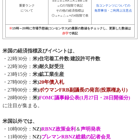
SS→S→AA→A→BB→B
重要ランク
→Cの7段階で表記
当コンテンツについての
について
その他の経済指標は
免罪事項・ご利用上注意点
◎→○→△→×の4段階で表
記
※
15時～20時に市場予想値(コンセンサス)の最新の数値をチェックし、更新した数値は
赤字
で表記
米国の経済指標及びイベントは、
・22時30分：
米)住宅着工件数
/
建設許可件数
・22時30分：
米)耐久財受注
・23時15分：
米)鉱工業生産
・27時00分：
米)
20年債入札
・27時00分：
米)
ボウマンFRB副議長の発言(投票権あり)
・28時00分：
米)
FOMC議事録公表(1月27日・28日開催分)
に注目が集まる。
米国以外では、
・10時00分：
NZ)
RBNZ政策金利
＆
声明発表
・11時00分：
NZ)
ブレマンRBNZ総裁の記者会見