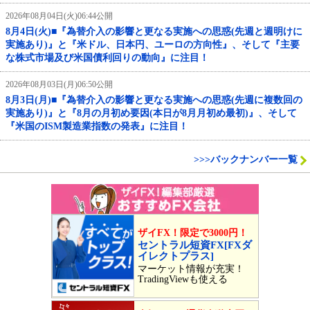
2026年08月04日(火)06:44公開
8月4日(火)■『為替介入の影響と更なる実施への思惑(先週と週明けに
実施あり)』と『米ドル、日本円、ユーロの方向性』、そして『主要
な株式市場及び米国債利回りの動向』に注目！
2026年08月03日(月)06:50公開
8月3日(月)■『為替介入の影響と更なる実施への思惑(先週に複数回の
実施あり)』と『8月の月初め要因(本日が8月月初め最初)』、そして
『米国のISM製造業指数の発表』に注目！
>>>バックナンバー一覧
ザイFX！限定で3000円！
セントラル短資FX[FXダ
イレクトプラス]
マーケット情報が充実！
TradingViewも使える