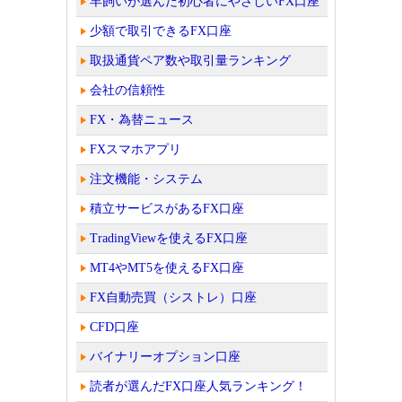
羊飼いが選んだ初心者にやさしいFX口座
少額で取引できるFX口座
取扱通貨ペア数や取引量ランキング
会社の信頼性
FX・為替ニュース
FXスマホアプリ
注文機能・システム
積立サービスがあるFX口座
TradingViewを使えるFX口座
MT4やMT5を使えるFX口座
FX自動売買（シストレ）口座
CFD口座
バイナリーオプション口座
読者が選んだFX口座人気ランキング！