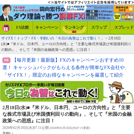
FX比較
キャンペーン
ランキング
スワップ
スプレッド
ザイFX！トップ
>
FX・羊飼いの「今日の為替はこれで動く！」
> 2月18日
(水)■『米ドル、日本円、ユーロの方向性』と『主要な株式市場及び米国債利回り
の動向』、そして『米国の金融政策への思惑』に注目！
【毎月更新！最新版】FXのキャンペーンおすすめ10
選！ キャッシュバックがもらえる条件が簡単なFX会社や、
「ザイFX！」限定のお得なキャンペーンを厳選して紹介
2月18日(水)■『米ドル、日本円、ユーロの方向性』と『主要
な株式市場及び米国債利回りの動向』、そして『米国の金融
政策への思惑』に注目！
2026年02月18日(水)07:11公開
[2026年02月18日(水)07:11更新]
羊飼い