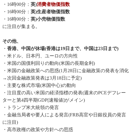
・16時00分：
英)
消費者物価指数
・16時00分：
英)生産者物価指数
・16時00分：
英)小売物価指数
に注目が集まる。
その他、
・
香港、中国が休場(香港は19日まで、中国は23日まで)
・米ドル、日本円、ユーロの方向性
・米国の国債利回りの動向(米国の長期金利)
・米国の金融政策への思惑(1月28日に金融政策の発表を消化
→次回金融政策発表は3月18日に予定)
・主要な株式市場(米国中心)の動向
・注目度の高い米国の経済指標の発表(週末のPCEデフレー
ターと第4四半期GDP[速報値]がメイン)
・トランプ米大統領の発言
・金融当局者や要人による発言(FRB高官や日銀役員の発言
に注目)
・高市政権の政策や方針への思惑