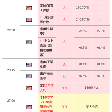
米)住宅着
130.7万件
-
工件数
↑・建設許
140.8万件
-
可件数
米)耐久財
22:30
-2.0%
+5.3%
受注
↑・耐久財
受注【除
+0.3%
+0.4%
輸送用機
器】
米)鉱工業
+0.4%
+0.4%
生産
23:15
米)
設備稼
76.5%
76.3%
働率
米)
20年債
160億ドル
入札
米)
ボウマ
27:00
ンFRB副
議長の発
要人発言
言(投票権