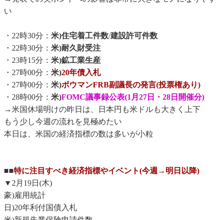
い
・22時30分：
米)住宅着工件数
/
建設許可件数
・22時30分：
米)耐久財受注
・23時15分：
米)鉱工業生産
・27時00分：
米)
20年債入札
・27時00分：
米)
ボウマンFRB副議長の発言(投票権あり)
・28時00分：
米)
FOMC議事録公表(1月27日・28日開催分)
→米国休場明けの昨日は、日本円も米ドルも大きく上下
もう少し今週の流れを見極めたい
本日は、米国の経済指標の数は多いが小粒
■■
特に注目すべき経済指標やイベント(今週→明日以降)
▼2月19日(木)
豪)雇用統計
日)20年利付国債入札
米)新規失業保険申請件数