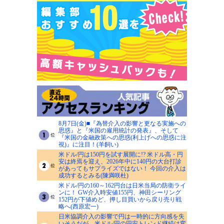
8月7日(金)■『為替介入の影響と更なる実施への
思惑』と『米国の雇用統計の発表』、そして
『米国の金融政策への思惑(利上げへの思惑に注
視)』に注目！(羊飼い)
米ドル/円は150円を試す展開に!? 米ドル高・円
安は終焉を迎え、2026年中に140円の大台打診
があってもサプライズではない！ 今回の介入は
成功するとみる(陳満咲杜)
米ドル/円の160～162円台は日米当局の防衛ライ
ンに！ GW介入時安値155円、神田シーリング
152円が下値めど、押し目買いから戻り売り戦
略へ(西原宏一)
日米協調介入の影響で円は一時的に方向感を失
いそうだが、米ドル/円の円安トレンド継続は変