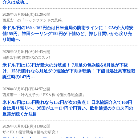
介入は成功…
2026年08月06日(木)13:20公開
西原宏一の「ヘッジファンドの思惑」
米ドル/円の160～162円台は日米当局の防衛ラインに！ GW介入時安
値155円、神田シーリング152円が下値めど、押し目買いから戻り売
り戦略へ
2026年08月04日(火)16:43公開
田向宏行式 副業FXのススメ!
米ドル/円は155円が最大の分岐点！ 7月足の包み線を8月足が下抜
け、155円割れなら月足ダウ理論が下向き転換！ 下値目処は高市総裁
誕生時の147円…
2026年08月03日(月)14:57公開
西原宏一・叶内文子の「FX＆株 今週の作戦会議」
米ドル/円は155円割れなら152円が次の焦点！ 日米協調介入で160円
台は戻り売りへ。米国がユーロ/円で円買い、欧州通貨のクロス円の
反落が続くか注目
2026年08月03日(月)11:09公開
ザイFX！投資戦略＆勝ち方研究！