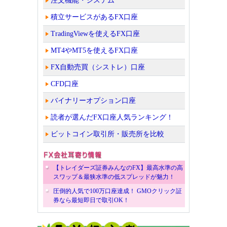
注文機能・システム
積立サービスがあるFX口座
TradingViewを使えるFX口座
MT4やMT5を使えるFX口座
FX自動売買（シストレ）口座
CFD口座
バイナリーオプション口座
読者が選んだFX口座人気ランキング！
ビットコイン取引所・販売所を比較
【トレイダーズ証券みんなのFX】最高水準の高
スワップ＆最狭水準の低スプレッドが魅力！
圧倒的人気で100万口座達成！ GMOクリック証
券なら最短即日で取引OK！