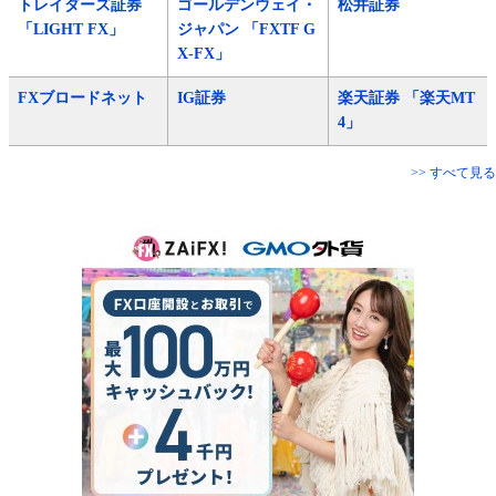
トレイダーズ証券
ゴールデンウェイ・
松井証券
「LIGHT FX」
ジャパン 「FXTF G
X-FX」
FXブロードネット
IG証券
楽天証券 「楽天MT
4」
>> すべて見る