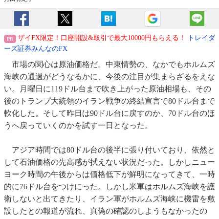
ザイFX限定！口座開設&取引で最大10000円もらえる！
トレイダ
ーズ証券みんなのFX
市場の関心は原油価格だ。中東情勢の、なかでもホルムズ
海峡の通過がどうなるかに、今後の注目が集まらざるをえな
い。月曜日に119ドル台まで吹き上がった原油相場も、その
後のトランプ大統領のイラン戦争の終結宣言で80ドル台まで
軟化した。そして昨日は90ドル台に戻すのか、70ドル台のほ
うへ戻っていくのかを試す一日となった。
アジア時間では80ドル台の後半に張り付いており、依然と
して石油価格の先高感が拭えない状況だった。しかしニュー
ヨーク時間の午後からは価格低下が鮮明になってきて、一時
的に76ドル台をつけにった。しかし米軍はホルムズ海峡を護
衛しないと出てきたり、イラン軍がホルムズ海峡に機雷を敷
設したとの報道が流れ、真偽の確認のしようもなかったの