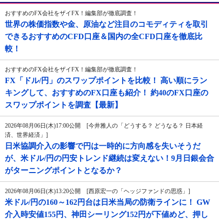
おすすめのFX会社をザイFX！編集部が徹底調査！
世界の株価指数や金、原油など注目のコモディティを取引
できるおすすめのCFD口座＆国内の全CFD口座を徹底比
較！
おすすめのFX会社をザイFX！編集部が徹底調査！
FX「ドル/円」のスワップポイントを比較！ 高い順にラン
キングして、おすすめのFX口座も紹介！ 約40のFX口座の
スワップポイントを調査【最新】
2026年08月06日(木)17:00公開 [今井雅人の「どうする？ どうなる？ 日本経
済、世界経済」]
日米協調介入の影響で円は一時的に方向感を失いそうだ
が、米ドル/円の円安トレンド継続は変えない！9月日銀会合
がターニングポイントとなるか？
2026年08月06日(木)13:20公開 [西原宏一の「ヘッジファンドの思惑」]
米ドル/円の160～162円台は日米当局の防衛ラインに！ GW
介入時安値155円、神田シーリング152円が下値めど、押し