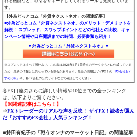
れる機能など、取引をサポートしてくれるツールも充実していま
す。
【外為どっとコム「外貨ネクストネオ」の関連記事】
■外為どっとコム「外貨ネクストネオ」のメリット・デメリットを
解説！ スプレッド、スワップポイントなどの他社との比較、キャ
ンペーン情報や口座開設までの時間、必要書類も紹介！
▼外為どっとコム「外貨ネクストネオ」▼
※スプレッドはすべて例外あり。この表は2026年8月3日時点のデータをもとに作成している
ため、最新の情報とは異なっている場合があります。最新の情報はザイFX！の
「FX会社おす
すめ比較」
や、各FX会社の公式サイトなどで確認してください
各FX口座のさらに詳しい情報や10位までの全ランキング
は、以下よりご覧ください。
【※関連記事はこちら！】
⇒
FXトレーダーのリアルな声を反映！ ザイFX！読者が選ん
だ「おすすめFX会社」人気ランキング！
■持田有紀子の「戦うオンナのマーケット日記」の関連記事