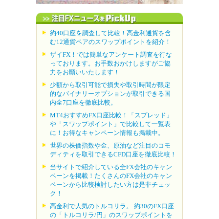
約40口座を調査して比較！高金利通貨を含
む12通貨ペアのスワップポイントを紹介！
ザイFX！では簡単なアンケート調査を行な
っております。お手数おかけしますがご協
力をお願いいたします！
少額から取引可能で損失や取引時間が限定
的なバイナリーオプションが取引できる国
内全7口座を徹底比較。
MT4おすすめFX口座比較！「スプレッド」
や「スワップポイント」で比較して一覧表
に！お得なキャンペーン情報も掲載中。
世界の株価指数や金、原油など注目のコモ
ディティを取引できるCFD口座を徹底比較！
当サイトで紹介している全FX会社のキャン
ペーンを掲載！たくさんのFX会社のキャン
ペーンから比較検討したい方は是非チェッ
ク！
高金利で人気のトルコリラ。 約30のFX口座
の「トルコリラ/円」のスワップポイントを