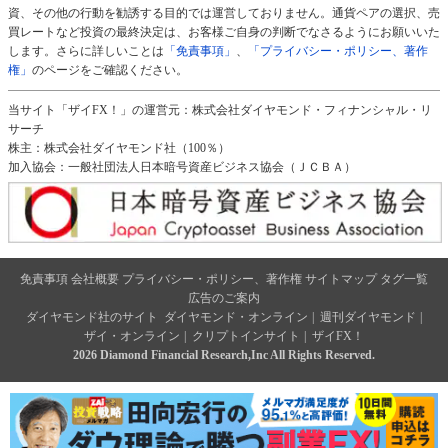
資、その他の行動を勧誘する目的では運営しておりません。通貨ペアの選択、売
買レートなど投資の最終決定は、お客様ご自身の判断でなさるようにお願いいた
します。さらに詳しいことは
「免責事項」
、
「プライバシー・ポリシー、著作
権」
のページをご確認ください。
当サイト「ザイFX！」の運営元：株式会社ダイヤモンド・フィナンシャル・リ
サーチ
株主：株式会社ダイヤモンド社（100％）
加入協会：一般社団法人日本暗号資産ビジネス協会（ＪＣＢＡ）
免責事項
会社概要
プライバシー・ポリシー、著作権
サイトマップ
タグ一覧
広告のご案内
ダイヤモンド社のサイト
ダイヤモンド・オンライン
|
週刊ダイヤモンド
|
ザイ・オンライン
|
クリプトインサイト
|
ザイFX！
2026 Diamond Financial Research,Inc All Rights Reserved.