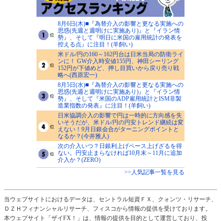
8月6日(木)■『為替介入の影響と更なる実施への
思惑(先週と週明けに実施あり)』と『イラン情
勢』、そして『明日に米国の雇用統計の発表を
控える点』に注目！(羊飼い)
米ドル/円の160～162円台は日米当局の防衛ライ
ンに！ GW介入時安値155円、神田シーリング
152円が下値めど、押し目買いから戻り売り戦
略へ(西原宏一)
8月5日(水)■『為替介入の影響と更なる実施への
思惑(先週と週明けに実施あり)』と『イラン情
勢』、そして『米国のADP雇用統計とISM非製
造業指数の発表』に注目！(羊飼い)
日米協調介入の影響で円は一時的に方向感を失
いそうだが、米ドル/円の円安トレンド継続は変
えない！9月日銀会合がターニングポイントと
なるか？(今井雅人)
次の介入いつ？日銀利上げペース上げざるを得
ない。円安止まらなければ10月末～11月に追加
介入か？(ZERO)
>>人気記事一覧を見る
当ウェブサイトにおけるデータは、セントラル短資ＦＸ、クォンツ・リサーチ、
ＤＺＨフィナンシャルリサーチ、フィスコから情報の提供を受けております。
本ウェブサイト「ザイFX！」は、情報の提供を目的として運営しており、投