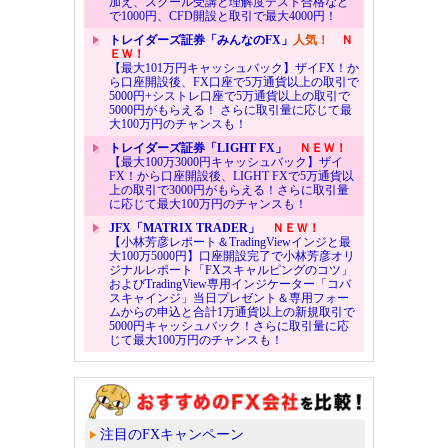
加え、スクール受講と理解度テスト合格など
で1000円、CFD開設と取引で最大4000円！
トレイダーズ証券「みんなのFX」
人気！
Ｎ
ＥＷ！
【最大101万円キャッシュバック】ザイFX！か
ら口座開設後、FX口座で5万通貨以上の取引で
5000円+シストレ口座で5万通貨以上の取引で
5000円がもらえる！ さらに取引量に応じて最
大100万円のチャンスも！
トレイダーズ証券「LIGHT FX」
ＮＥＷ！
【最大100万3000円キャッシュバック】ザイ
FX！から口座開設後、LIGHT FXで5万通貨以
上の取引で3000円がもらえる！さらに取引量
に応じて最大100万円のチャンスも！
JFX「MATRIX TRADER」
ＮＥＷ！
【小林芳彦レポート＆TradingViewインジと最
大100万5000円】口座開設完了で小林芳彦オリ
ジナルレポート「FXスキャルピングのコツ」
およびTradingView専用インジケーター「コバ
スキャインジ」当日プレゼント＆専用フォー
ムからの申込と合計1万通貨以上の新規取引で
5000円キャッシュバック！さらに取引量に応
じて最大100万円のチャンスも！
注目のFXキャンペーン