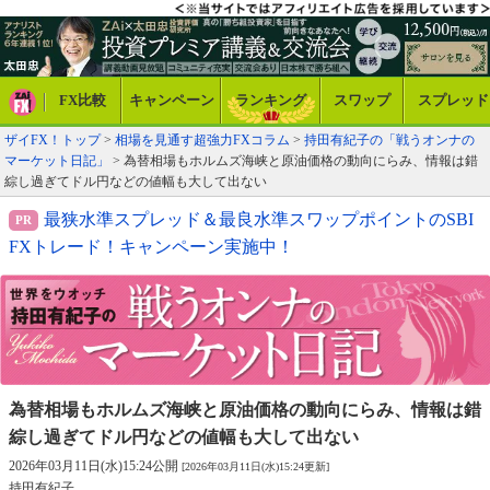
FX比較
キャンペーン
ランキング
スワップ
スプレッド
ザイFX！トップ
>
相場を見通す超強力FXコラム
>
持田有紀子の「戦うオンナの
マーケット日記」
> 為替相場もホルムズ海峡と原油価格の動向にらみ、情報は錯
綜し過ぎてドル円などの値幅も大して出ない
最狭水準スプレッド＆最良水準スワップポイントのSBI
FXトレード！キャンペーン実施中！
為替相場もホルムズ海峡と原油価格の動向にらみ、
情報は錯
綜し過ぎてドル円などの値幅も大して出ない
2026年03月11日(水)15:24公開
[2026年03月11日(水)15:24更新]
持田有紀子