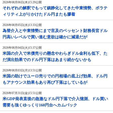
2026年08月06日(木)15:29公開
それぞれの解釈でもって鎮静化してきた中東情勢、ボラテ
ィリティ上がりかけたドル円またも膠着
2026年08月05日(水)13:33公開
為替介入と中東情勢にまで言及のベッセント財務長官ドル
円高いレベルで買い進む意欲は確かに減退だが
2026年08月04日(火)15:37公開
米国の介入で米債売りの懸念やわらぎドル金利も低下、た
だ演出効果でのドル円下落はあまり続かないかも
2026年08月03日(月)13:51公開
米国の助けでユーロ売りでの円相場の底上げ効果、ドル円
もアナウンス効果もあり再び下落はしているが
2026年07月31日(金)15:51公開
米GDP発表直後の急激なドル円下落で介入憶測、ドル買い
需要も強くゆっくり160円台へカムバック