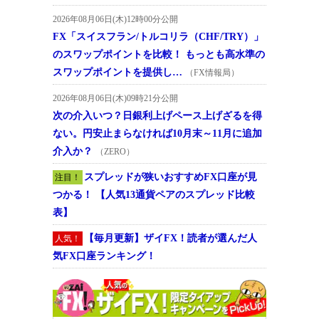
2026年08月06日(木)12時00分公開
FX「スイスフラン/トルコリラ（CHF/TRY）」
のスワップポイントを比較！ もっとも高水準の
スワップポイントを提供し…
（FX情報局）
2026年08月06日(木)09時21分公開
次の介入いつ？日銀利上げペース上げざるを得
ない。円安止まらなければ10月末～11月に追加
介入か？
（ZERO）
スプレッドが狭いおすすめFX口座が見
注目！
つかる！ 【人気13通貨ペアのスプレッド比較
表】
【毎月更新】ザイFX！読者が選んだ人
人気！
気FX口座ランキング！