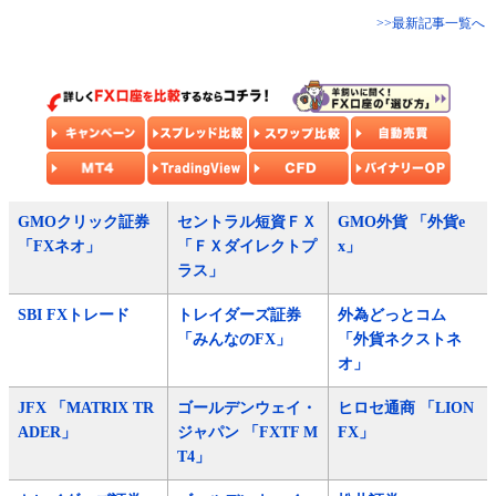
>>最新記事一覧へ
GMOクリック証券
セントラル短資ＦＸ
GMO外貨 「外貨e
「FXネオ」
「ＦＸダイレクトプ
x」
ラス」
SBI FXトレード
トレイダーズ証券
外為どっとコム
「みんなのFX」
「外貨ネクストネ
オ」
JFX 「MATRIX TR
ゴールデンウェイ・
ヒロセ通商 「LION
ADER」
ジャパン 「FXTF M
FX」
T4」