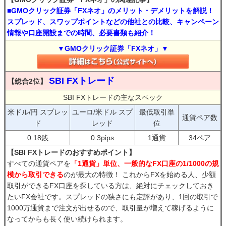
■GMOクリック証券「FXネオ」のメリット・デメリットを解説！
スプレッド、スワップポイントなどの他社との比較、キャンペーン
情報や口座開設までの時間、必要書類も紹介！
▼GMOクリック証券「FXネオ」▼
SBI FXトレード
【総合2位】
SBI FXトレードの主なスペック
米ドル/円 スプレッ
ユーロ/米ドル スプ
最低取引単
通貨ペア数
ド
レッド
位
0.18銭
0.3pips
1通貨
34ペア
【SBI FXトレードのおすすめポイント】
すべての通貨ペアを
「1通貨」単位、一般的なFX口座の1/1000の規
模から取引できる
のが最大の特徴！ これからFXを始める人、少額
取引ができるFX口座を探している方は、絶対にチェックしておき
たいFX会社です。スプレッドの狭さにも定評があり、1回の取引で
1000万通貨まで注文が出せるので、取引量が増えて稼げるように
なってからも長く使い続けられます。