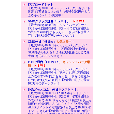
FXブロードネット
【最大6万3000円キャッシュバック】当サイト
限定！1万通貨以上の取引で現金3000円がもら
えるキャンペーン実施中！
GMOクリック証券「FXネオ」
ＮＥＷ！
【最大100万4000円キャッシュバック】ザイ
FX！から口座開設後、FXネオで1万通貨以上
の取引で4000円がもらえる！ さらに取引量に
応じて最大100万円のチャンスも！
GMO外貨「外貨ex」
人気上昇中！
【最大100万4000円キャッシュバック】ザイ
FX！から口座開設後、1万通貨以上の取引で
4000円がもらえる！ さらに取引量に応じて最
大100万円のチャンスも！
ヒロセ通商「LION FX」
キャッシュバック増
額
ＮＥＷ！
【最大100万7000円キャッシュバック】ザイ
FX！から口座開設後、英ポンド/円1万通貨以
上の取引で5000円がもらえる！ さらに他社か
らのりかえなら2000円！ 取引量に応じて最大
100万円のチャンスも！
外為どっとコム「外貨ネクストネオ」
【最大101万2000円＋1200FXポイント】ザイ
FX！から口座開設後、FX口座で1万通貨以上
の取引1回で5000円+らくらくFX積立1回以上定
期買付で3000円。さらにらくらくFX積立開設
200FXポイント＆定期買付1回以上で1000FXポ
イント。さらに取引量に応じて最大100万円に