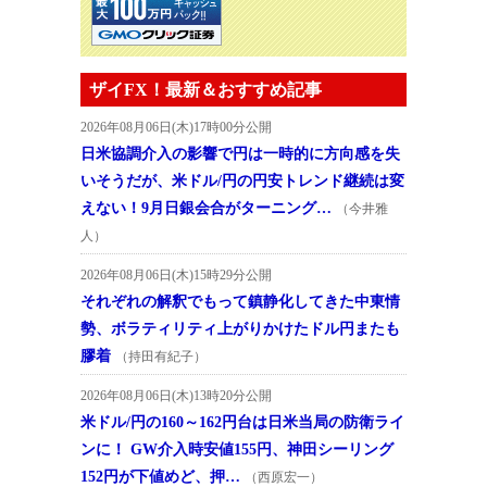
ザイFX！最新＆おすすめ記事
2026年08月06日(木)17時00分公開
日米協調介入の影響で円は一時的に方向感を失
いそうだが、米ドル/円の円安トレンド継続は変
えない！9月日銀会合がターニング…
（今井雅
人）
2026年08月06日(木)15時29分公開
それぞれの解釈でもって鎮静化してきた中東情
勢、ボラティリティ上がりかけたドル円またも
膠着
（持田有紀子）
2026年08月06日(木)13時20分公開
米ドル/円の160～162円台は日米当局の防衛ライ
ンに！ GW介入時安値155円、神田シーリング
152円が下値めど、押…
（西原宏一）