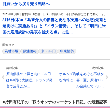
目買いから戻り売り戦略へ
2026年08月06日(木)06:50公開 [FX・羊飼いの「今日の為替はこれで動く！」]
8月6日(木)■『為替介入の影響と更なる実施への思惑(先週と
週明けに実施あり)』と『イラン情勢』、そして『明日に米
国の雇用統計の発表を控える点』に注…
関連タグ
為替市場
原油価格
米ドル/円
中東情勢
前の記事
次の記事
原油価格の上昇と共にドル円
ホルムズ海峡をめぐる不確か
は160円に大接近、トランプ発
な情報に一喜一憂、原油90ド
言で反落だが…
ル台乗せでドル…
■持田有紀子の「戦うオンナのマーケット日記」の最新記事