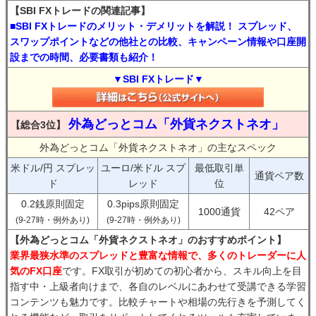
【SBI FXトレードの関連記事】
■SBI FXトレードのメリット・デメリットを解説！ スプレッド、
スワップポイントなどの他社との比較、キャンペーン情報や口座開
設までの時間、必要書類も紹介！
▼SBI FXトレード▼
外為どっとコム「外貨ネクストネオ」
【総合3位】
外為どっとコム「外貨ネクストネオ」の主なスペック
米ドル/円 スプレッ
ユーロ/米ドル スプ
最低取引単
通貨ペア数
ド
レッド
位
0.2銭原則固定
0.3pips原則固定
1000通貨
42ペア
(9-27時・例外あり)
(9-27時・例外あり)
【外為どっとコム「外貨ネクストネオ」のおすすめポイント】
業界最狭水準のスプレッドと豊富な情報で、多くのトレーダーに人
気のFX口座
です。FX取引が初めての初心者から、スキル向上を目
指す中・上級者向けまで、各自のレベルにあわせて受講できる学習
コンテンツも魅力です。比較チャートや相場の先行きを予測してく