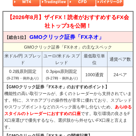
【2026年8月】ザイFX！読者がおすすめするFX会
社トップ3を公開！
GMOクリック証券「FXネオ」
【総合1位】
GMOクリック証券「FXネオ」の主なスペック
米ドル/円 スプレッ
ユーロ/米ドル スプ
最低取引単
通貨ペア数
ド
レッド
位
0.2銭原則固定
0.3pips原則固定
1000通貨
24ペア
(9-27時・例外あり)
(9-27時・例外あり)
【GMOクリック証券「FXネオ」のおすすめポイント】
機能性の高い取引ツールが、多くのトレーダーから支持されていま
す。特に、スマホアプリの操作性が非常に優れており、スプレッド
やスワップポイントなどのスペック面も申し分ないため、
あらゆる
スタイルのトレーダーにおすすめの口座
です。取引環境の良さをF
X口座選びで優先するなら、選択肢から外せないFX口座と言えま
す。
【GMOクリック証券「FXネオ」の関連記事】