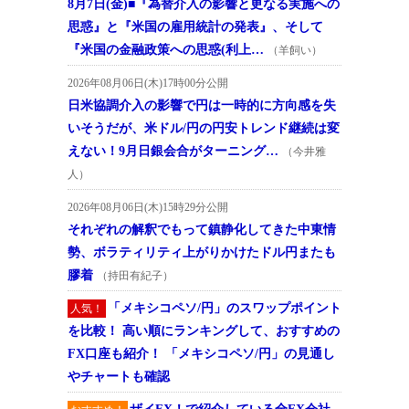
8月7日(金)■『為替介入の影響と更なる実施への
思惑』と『米国の雇用統計の発表』、そして
『米国の金融政策への思惑(利上…
（羊飼い）
2026年08月06日(木)17時00分公開
日米協調介入の影響で円は一時的に方向感を失
いそうだが、米ドル/円の円安トレンド継続は変
えない！9月日銀会合がターニング…
（今井雅
人）
2026年08月06日(木)15時29分公開
それぞれの解釈でもって鎮静化してきた中東情
勢、ボラティリティ上がりかけたドル円またも
膠着
（持田有紀子）
「メキシコペソ/円」のスワップポイント
人気！
を比較！ 高い順にランキングして、おすすめの
FX口座も紹介！ 「メキシコペソ/円」の見通し
やチャートも確認