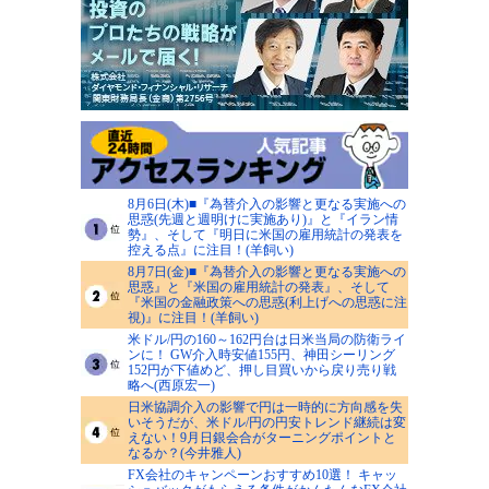
8月6日(木)■『為替介入の影響と更なる実施への
思惑(先週と週明けに実施あり)』と『イラン情
勢』、そして『明日に米国の雇用統計の発表を
控える点』に注目！(羊飼い)
8月7日(金)■『為替介入の影響と更なる実施への
思惑』と『米国の雇用統計の発表』、そして
『米国の金融政策への思惑(利上げへの思惑に注
視)』に注目！(羊飼い)
米ドル/円の160～162円台は日米当局の防衛ライ
ンに！ GW介入時安値155円、神田シーリング
152円が下値めど、押し目買いから戻り売り戦
略へ(西原宏一)
日米協調介入の影響で円は一時的に方向感を失
いそうだが、米ドル/円の円安トレンド継続は変
えない！9月日銀会合がターニングポイントと
なるか？(今井雅人)
FX会社のキャンペーンおすすめ10選！ キャッ