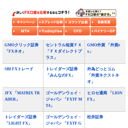
GMOクリック証券
セントラル短資ＦＸ
GMO外貨 「外貨e
「FXネオ」
「ＦＸダイレクトプ
x」
ラス」
SBI FXトレード
トレイダーズ証券
外為どっとコム
「みんなのFX」
「外貨ネクストネ
オ」
JFX 「MATRIX TR
ゴールデンウェイ・
ヒロセ通商 「LION
ADER」
ジャパン 「FXTF M
FX」
T4」
トレイダーズ証券
ゴールデンウェイ・
松井証券
「LIGHT FX」
ジャパン 「FXTF G