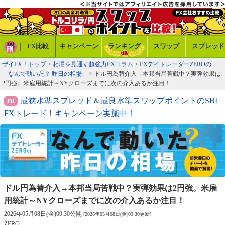
FX比較
キャンペーン
ランキング
スワップ
スプレッド
ザイFX！トップ
>
相場を見通す超強力FXコラム
>
FXデイトレーダーZEROの
「なんで動いた？ 昨日の相場」
> ドル円為替介入→本邦当局苦戦中？実弾効果は
2円強。米雇用統計～NYクローズまでに次の介入あるか注目！
最狭水準スプレッド＆最良水準スワップポイントのSBI
FXトレード！キャンペーン実施中！
ドル円為替介入→本邦当局苦戦中？実弾効果は2円強。
米雇
用統計～NYクローズまでに次の介入あるか注目！
2026年05月08日(金)09:30公開
[2026年05月08日(金)09:30更新]
ZERO