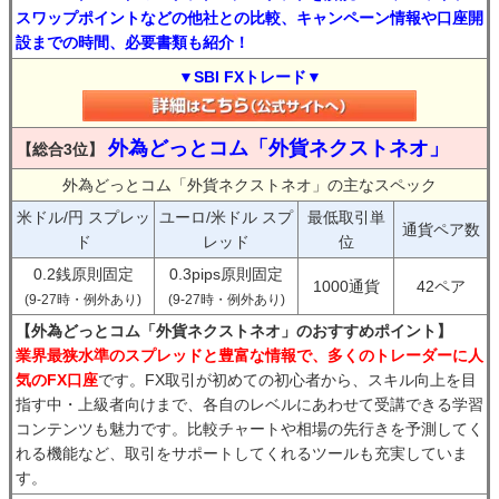
スワップポイントなどの他社との比較、キャンペーン情報や口座開
設までの時間、必要書類も紹介！
▼SBI FXトレード▼
外為どっとコム「外貨ネクストネオ」
【総合3位】
外為どっとコム「外貨ネクストネオ」の主なスペック
米ドル/円 スプレッ
ユーロ/米ドル スプ
最低取引単
通貨ペア数
ド
レッド
位
0.2銭原則固定
0.3pips原則固定
1000通貨
42ペア
(9-27時・例外あり)
(9-27時・例外あり)
【外為どっとコム「外貨ネクストネオ」のおすすめポイント】
業界最狭水準のスプレッドと豊富な情報で、多くのトレーダーに人
気のFX口座
です。FX取引が初めての初心者から、スキル向上を目
指す中・上級者向けまで、各自のレベルにあわせて受講できる学習
コンテンツも魅力です。比較チャートや相場の先行きを予測してく
れる機能など、取引をサポートしてくれるツールも充実していま
す。