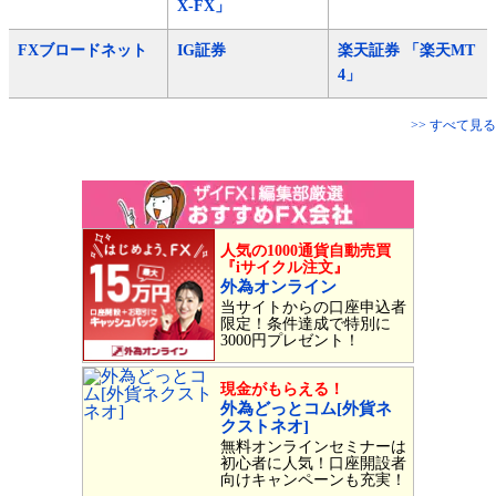
X-FX」
FXブロードネット
IG証券
楽天証券 「楽天MT
4」
>> すべて見る
人気の1000通貨自動売買
『iサイクル注文』
外為オンライン
当サイトからの口座申込者
限定！条件達成で特別に
3000円プレゼント！
現金がもらえる！
外為どっとコム[外貨ネ
クストネオ]
無料オンラインセミナーは
初心者に人気！口座開設者
向けキャンペーンも充実！