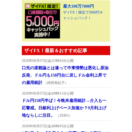
最大100万7000円
ザイFX！限定で5000円キ
ャッシュバック！
ザイFX！最新＆おすすめ記事
2026年08月07日(金)15時43分公開
口先の楽観論とは違って中東情勢は悪化し原油
反発、ドル円も158円台に戻しドル金利上昇で
の雇用統計
（持田有紀子）
2026年08月07日(金)09時11分公開
ドル円158円半ば！今晩米雇用統計→介入も一
応警戒。日銀利上げペース加速か？9月利上げ
地ならしに注目。
（ZERO）
2026年08月07日(金)06時45分公開