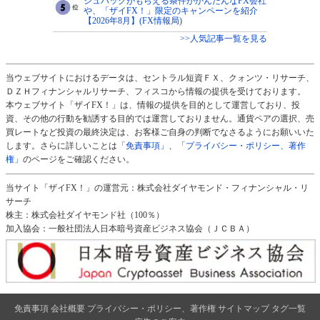
シュバックがもらえる条件がかんたんなFX会社
や、「ザイFX！」限定のキャンペーンを紹介
【2026年8月】(FX情報局)
>>人気記事一覧を見る
当ウェブサイトにおけるデータは、セントラル短資ＦＸ、クォンツ・リサーチ、
ＤＺＨフィナンシャルリサーチ、フィスコから情報の提供を受けております。
本ウェブサイト「ザイFX！」は、情報の提供を目的として運営しており、投
資、その他の行動を勧誘する目的では運営しておりません。通貨ペアの選択、売
買レートなど投資の最終決定は、お客様ご自身の判断でなさるようにお願いいた
します。さらに詳しいことは
「免責事項」
、
「プライバシー・ポリシー、著作
権」
のページをご確認ください。
当サイト「ザイFX！」の運営元：株式会社ダイヤモンド・フィナンシャル・リ
サーチ
株主：株式会社ダイヤモンド社（100％）
加入協会：一般社団法人日本暗号資産ビジネス協会（ＪＣＢＡ）
免責事項
会社概要
プライバシー・ポリシー、著作権
サイトマップ
タグ一覧