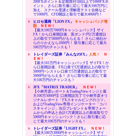
200FXポイント＆定期買付1回以上で1000FXポ
イント。さらに取引量に応じて最大100万円に
加え、スクール受講と理解度テスト合格など
で1000円、CFD開設と取引で最大4000円！
ヒロセ通商「LION FX」
キャッシュバック増
額
ＮＥＷ！
【最大100万7000円キャッシュバック】ザイ
FX！から口座開設後、英ポンド/円1万通貨以
上の取引で5000円がもらえる！ さらに他社か
らのりかえなら2000円！ 取引量に応じて最大
100万円のチャンスも！
トレイダーズ証券「みんなのFX」
人気！
Ｎ
ＥＷ！
【最大101万円キャッシュバック】ザイFX！か
ら口座開設後、FX口座で5万通貨以上の取引で
5000円+シストレ口座で5万通貨以上の取引で
5000円がもらえる！ さらに取引量に応じて最
大100万円のチャンスも！
JFX「MATRIX TRADER」
ＮＥＷ！
【小林芳彦レポート＆TradingViewインジと最
大100万5000円】口座開設完了で小林芳彦オリ
ジナルレポート「FXスキャルピングのコツ」
およびTradingView専用インジケーター「コバ
スキャインジ」当日プレゼント＆専用フォー
ムからの申込と合計1万通貨以上の新規取引で
5000円キャッシュバック！さらに取引量に応
じて最大100万円のチャンスも！
トレイダーズ証券「LIGHT FX」
ＮＥＷ！
【最大100万3000円キャッシュバック】ザイ