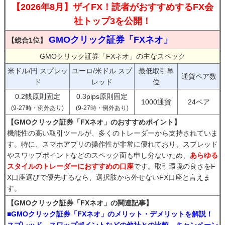
【2026年8月】ザイFX！読者がおすすめするFX会
社トップ3を公開！
GMOクリック証券「FXネオ」
【総合1位】
GMOクリック証券「FXネオ」の主なスペック
米ドル/円 スプレッ
ユーロ/米ドル スプ
最低取引単
通貨ペア数
ド
レッド
位
0.2銭原則固定
0.3pips原則固定
1000通貨
24ペア
(9-27時・例外あり)
(9-27時・例外あり)
【GMOクリック証券「FXネオ」のおすすめポイント】
機能性の高い取引ツールが、多くのトレーダーから支持されていま
す。特に、スマホアプリの操作性が非常に優れており、スプレッド
やスワップポイントなどのスペック面も申し分ないため、
あらゆる
スタイルのトレーダーにおすすめの口座
です。取引環境の良さをF
X口座選びで優先するなら、選択肢から外せないFX口座と言えま
す。
【GMOクリック証券「FXネオ」の関連記事】
■GMOクリック証券「FXネオ」のメリット・デメリットを解説！