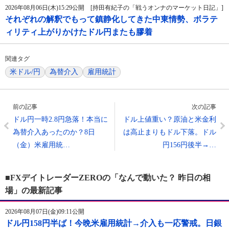
2026年08月06日(木)15:29公開 [持田有紀子の「戦うオンナのマーケット日記」]
それぞれの解釈でもって鎮静化してきた中東情勢、ボラテ
ィリティ上がりかけたドル円またも膠着
関連タグ
米ドル/円
為替介入
雇用統計
前の記事
次の記事
ドル円一時2.8円急落！本当に
ドル上値重い？原油と米金利
為替介入あったのか？8日
は高止まりもドル下落。ドル
（金）米雇用統…
円156円後半→…
■FXデイトレーダーZEROの「なんで動いた？ 昨日の相
場」の最新記事
2026年08月07日(金)09:11公開
ドル円158円半ば！今晩米雇用統計→介入も一応警戒。日銀