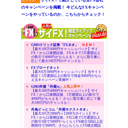
ザイFX！で紹介している全FX会社
おすすめ！
のキャンペーンを掲載！ 今どんなFXキャンペ
ーンをやっているのか、こちらからチェック！
GMOクリック証券「FXネオ」
ＮＥＷ！
【最大100万4000円キャッシュバック】ザイ
FX！から口座開設後、FXネオで1万通貨以上
の取引で4000円がもらえる！ さらに取引量に
応じて最大100万円のチャンスも！
FXブロードネット
【最大6万3000円キャッシュバック】当サイト
限定！1万通貨以上の取引で現金3000円がもら
えるキャンペーン実施中！
GMO外貨「外貨ex」
人気上昇中！
【最大100万4000円キャッシュバック】ザイ
FX！から口座開設後、1万通貨以上の取引で
4000円がもらえる！ さらに取引量に応じて最
大100万円のチャンスも！
外為どっとコム「外貨ネクストネオ」
【最大101万2000円＋1200FXポイント】ザイ
FX！から口座開設後、FX口座で1万通貨以上
の取引1回で5000円+らくらくFX積立1回以上定
期買付で3000円。さらにらくらくFX積立開設