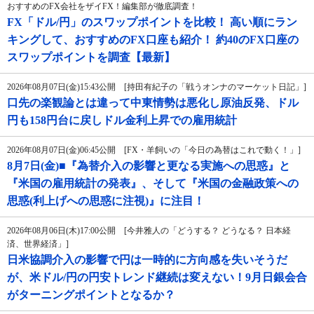
おすすめのFX会社をザイFX！編集部が徹底調査！
FX「ドル/円」のスワップポイントを比較！ 高い順にラン
キングして、おすすめのFX口座も紹介！ 約40のFX口座の
スワップポイントを調査【最新】
2026年08月07日(金)15:43公開 [持田有紀子の「戦うオンナのマーケット日記」]
口先の楽観論とは違って中東情勢は悪化し原油反発、ドル
円も158円台に戻しドル金利上昇での雇用統計
2026年08月07日(金)06:45公開 [FX・羊飼いの「今日の為替はこれで動く！」]
8月7日(金)■『為替介入の影響と更なる実施への思惑』と
『米国の雇用統計の発表』、そして『米国の金融政策への
思惑(利上げへの思惑に注視)』に注目！
2026年08月06日(木)17:00公開 [今井雅人の「どうする？ どうなる？ 日本経
済、世界経済」]
日米協調介入の影響で円は一時的に方向感を失いそうだ
が、米ドル/円の円安トレンド継続は変えない！9月日銀会合
がターニングポイントとなるか？