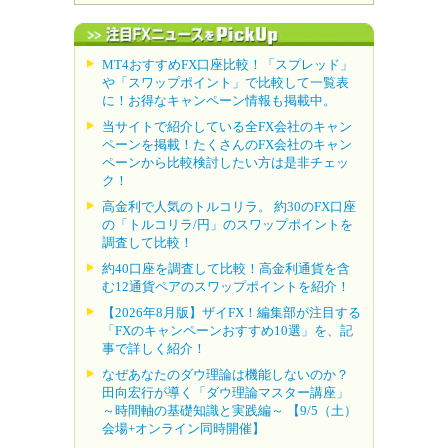
MT4おすすめFX口座比較！「スプレッド」
や「スワップポイント」で比較して一覧表
に！お得なキャンペーン情報も掲載中。
当サイトで紹介している全FX会社のキャン
ペーンを掲載！たくさんのFX会社のキャン
ペーンから比較検討したい方は是非チェッ
ク！
高金利で人気のトルコリラ。 約30のFX口座
の「トルコリラ/円」のスワップポイントを
調査して比較！
約40口座を調査して比較！高金利通貨を含
む12通貨ペアのスワップポイントを紹介！
【2026年8月版】ザイFX！編集部が注目する
「FXのキャンペーンおすすめ10選」を、記
事で詳しく紹介！
なぜあなたのダウ理論は機能しないのか？
田向宏行が導く「ダウ理論マスター講座」
～時間軸の基礎知識と実践編～ 【9/5（土）
会場+オンライン同時開催】