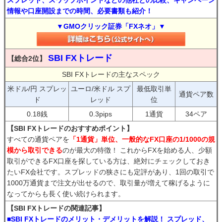
スプレッド、スワップポイントなどの他社との比較、キャンペーン
情報や口座開設までの時間、必要書類も紹介！
▼GMOクリック証券「FXネオ」▼
SBI FXトレード
【総合2位】
SBI FXトレードの主なスペック
米ドル/円 スプレッ
ユーロ/米ドル スプ
最低取引単
通貨ペア数
ド
レッド
位
0.18銭
0.3pips
1通貨
34ペア
【SBI FXトレードのおすすめポイント】
すべての通貨ペアを
「1通貨」単位、一般的なFX口座の1/1000の規
模から取引できる
のが最大の特徴！ これからFXを始める人、少額
取引ができるFX口座を探している方は、絶対にチェックしておき
たいFX会社です。スプレッドの狭さにも定評があり、1回の取引で
1000万通貨まで注文が出せるので、取引量が増えて稼げるように
なってからも長く使い続けられます。
【SBI FXトレードの関連記事】
■SBI FXトレードのメリット・デメリットを解説！ スプレッド、