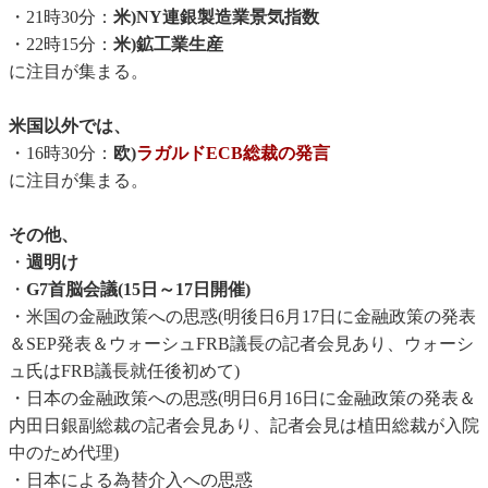
・21時30分：
米)NY連銀製造業景気指数
・22時15分：
米)鉱工業生産
に注目が集まる。
米国以外では、
・16時30分：
欧)
ラガルドECB総裁の発言
に注目が集まる。
その他、
・
週明け
・
G7首脳会議(15日～17日開催)
・米国の金融政策への思惑(明後日6月17日に金融政策の発表
＆SEP発表＆ウォーシュFRB議長の記者会見あり、ウォーシ
ュ氏はFRB議長就任後初めて)
・日本の金融政策への思惑(明日6月16日に金融政策の発表＆
内田日銀副総裁の記者会見あり、記者会見は植田総裁が入院
中のため代理)
・日本による為替介入への思惑