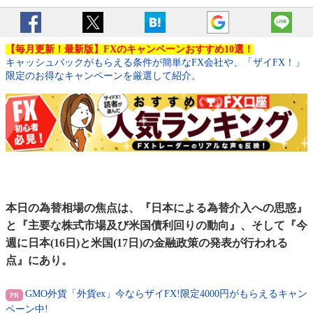
【毎月更新！最新版】FXのキャンペーンおすすめ10選！
キャッシュバックがもらえる条件が簡単なFX会社や、「ザイFX！」
限定のお得なキャンペーンを厳選して紹介。
本日の為替相場の焦点は、『日本による為替介入への思惑』
と『主要な株式市場及び米国債利回りの動向』、そして『今
週に日本(16日)と米国(17日)の金融政策の発表が行われる
点』にあり。
GMO外貨「外貨ex」今ならザイFX!限定4000円がもらえるキャン
ペーン中!