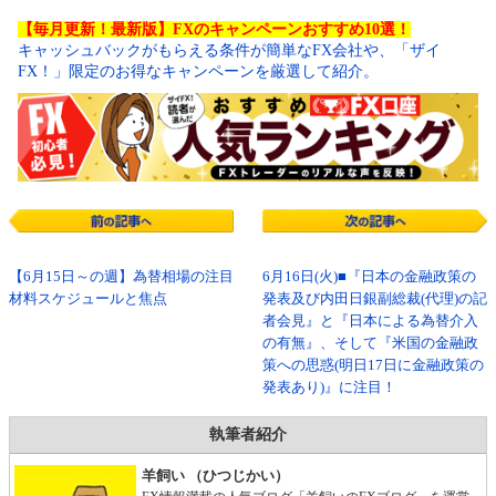
【毎月更新！最新版】FXのキャンペーンおすすめ10選！
キャッシュバックがもらえる条件が簡単なFX会社や、「ザイ
FX！」限定のお得なキャンペーンを厳選して紹介。
【6月15日～の週】為替相場の注目
6月16日(火)■『日本の金融政策の
材料スケジュールと焦点
発表及び内田日銀副総裁(代理)の記
者会見』と『日本による為替介入
の有無』、そして『米国の金融政
策への思惑(明日17日に金融政策の
発表あり)』に注目！
執筆者紹介
羊飼い （ひつじかい）