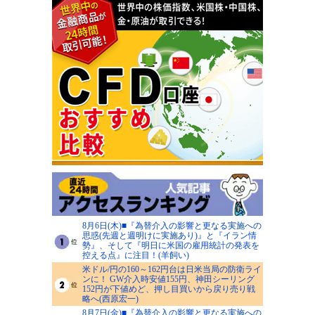
8月6日(木)■『為替介入の影響と更なる実施への
思惑(先週と週明けに実施あり)』と『イラン情
勢』、そして『明日に米国の雇用統計の発表を
控える点』に注目！(羊飼い)
米ドル/円の160～162円台は日米当局の防衛ライ
ンに！ GW介入時安値155円、神田シーリング
152円が下値めど、押し目買いから戻り売り戦
略へ(西原宏一)
8月7日(金)■『為替介入の影響と更なる実施への