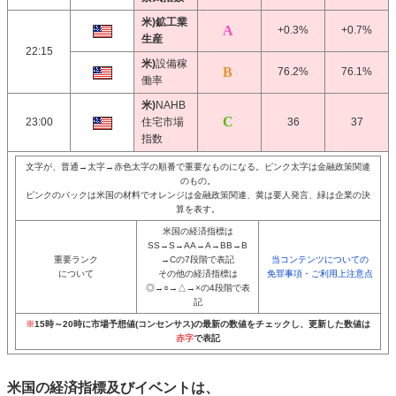
米)鉱工業
+0.3%
+0.7%
生産
22:15
米)
設備稼
76.2%
76.1%
働率
米)
NAHB
23:00
住宅市場
36
37
指数
文字が、普通→太字→赤色太字の順番で重要なものになる。ピンク太字は金融政策関連
のもの。
ピンクのバックは米国の材料でオレンジは金融政策関連、黄は要人発言、緑は企業の決
算を表す。
米国の経済指標は
SS→S→AA→A→BB→B
重要ランク
→Cの7段階で表記
当コンテンツについての
について
その他の経済指標は
免罪事項・ご利用上注意点
◎→○→△→×の4段階で表
記
※
15時～20時に市場予想値(コンセンサス)の最新の数値をチェックし、更新した数値は
赤字
で表記
米国の経済指標及びイベントは、