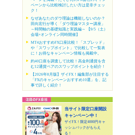
ペーンから比較検討したい方は是非チェッ
ク！
なぜあなたのダウ理論は機能しないのか？
田向宏行が導く「ダウ理論マスター講座」
～時間軸の基礎知識と実践編～ 【9/5（土）
会場+オンライン同時開催】
MT4おすすめFX口座比較！「スプレッド」
や「スワップポイント」で比較して一覧表
に！お得なキャンペーン情報も掲載中。
約40口座を調査して比較！高金利通貨を含
む12通貨ペアのスワップポイントを紹介！
【2026年8月版】ザイFX！編集部が注目する
「FXのキャンペーンおすすめ10選」を、記
事で詳しく紹介！
当サイト限定口座開設
キャンペーン中！
ザイFX！限定4000円キャ
ッシュバックがもらえ
る！