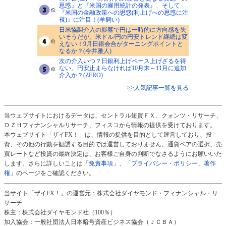
思惑』と『米国の雇用統計の発表』、そして
『米国の金融政策への思惑(利上げへの思惑に注
視)』に注目！(羊飼い)
日米協調介入の影響で円は一時的に方向感を失
いそうだが、米ドル/円の円安トレンド継続は変
えない！9月日銀会合がターニングポイントと
なるか？(今井雅人)
次の介入いつ？日銀利上げペース上げざるを得
ない。円安止まらなければ10月末～11月に追加
介入か？(ZERO)
>>人気記事一覧を見る
当ウェブサイトにおけるデータは、セントラル短資ＦＸ、クォンツ・リサーチ、
ＤＺＨフィナンシャルリサーチ、フィスコから情報の提供を受けております。
本ウェブサイト「ザイFX！」は、情報の提供を目的として運営しており、投
資、その他の行動を勧誘する目的では運営しておりません。通貨ペアの選択、売
買レートなど投資の最終決定は、お客様ご自身の判断でなさるようにお願いいた
します。さらに詳しいことは
「免責事項」
、
「プライバシー・ポリシー、著作
権」
のページをご確認ください。
当サイト「ザイFX！」の運営元：株式会社ダイヤモンド・フィナンシャル・リ
サーチ
株主：株式会社ダイヤモンド社（100％）
加入協会：一般社団法人日本暗号資産ビジネス協会（ＪＣＢＡ）