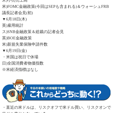
米)小売売上高
米)FOMC金融政策(今回はSEPも含まれる)＆ウォーシュFRB
議長記者会見(初)
▼6月18日(木)
英)雇用統計
ス)SNB金融政策＆総裁の記者会見
英)BOE金融政策
米)新規失業保険申請件数
▼6月19日(金)
・米国は祝日で休場
日)全国消費者物価指数
※米経済指標はなし
・直近の米ドルは、リスクオフで米ドル買い、リスクオンで