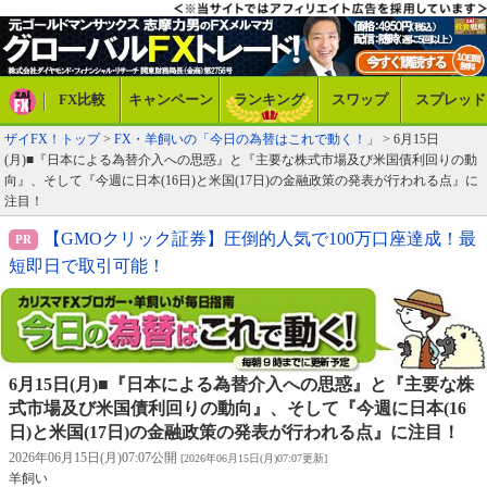
FX比較
キャンペーン
ランキング
スワップ
スプレッド
ザイFX！トップ
>
FX・羊飼いの「今日の為替はこれで動く！」
> 6月15日
(月)■『日本による為替介入への思惑』と『主要な株式市場及び米国債利回りの動
向』、そして『今週に日本(16日)と米国(17日)の金融政策の発表が行われる点』に
注目！
【GMOクリック証券】圧倒的人気で100万口座達成！最
短即日で取引可能！
6月15日(月)■『日本による為替介入への思惑』と『主要な株
式市場及び米国債利回りの動向』、そして『今週に日本(16
日)と米国(17日)の金融政策の発表が行われる点』に注目！
2026年06月15日(月)07:07公開
[2026年06月15日(月)07:07更新]
羊飼い