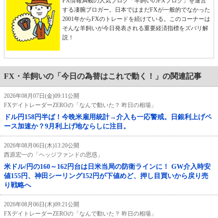
FX情報満載の人気ブログ「羊飼いのFXブログ」を運営
する凄腕ブロガー。日本ではまだFXが一般的でなかった
2001年からFXのトレードを続けている。このコーナーは
そんな羊飼いが今日発表される重要経済指標をズバリ解
説！
FX・羊飼いの「今日の為替はこれで動く！」の関連記事
2026年08月07日(金)09:11公開
FXデイトレーダーZEROの「なんで動いた？ 昨日の相場」
ドル円158円半ば！今晩米雇用統計→介入も一応警戒。日銀利上げペ
ース加速か？9月利上げ地ならしに注目。
2026年08月06日(木)13:20公開
西原宏一の「ヘッジファンドの思惑」
米ドル/円の160～162円台は日米当局の防衛ラインに！ GW介入時安
値155円、神田シーリング152円が下値めど、押し目買いから戻り売
り戦略へ
2026年08月06日(木)09:21公開
FXデイトレーダーZEROの「なんで動いた？ 昨日の相場」