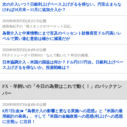
次の介入いつ？日銀利上げペース上げざるを得ない。円安止まらな
ければ10月末～11月に追加介入か？
2026年08月05日(水)13:33公開
持田有紀子の「戦うオンナのマーケット日記」
為替介入と中東情勢にまで言及のベッセント財務長官ドル円高いレ
ベルで買い進む意欲は確かに減退だが
2026年08月05日(水)09:42公開
FXデイトレーダーZEROの「なんで動いた？ 昨日の相場」
日米協調介入→米国の国益は何か？ドル円157円台。日銀利上げペー
ス上げざるを得ないか。投資戦略は？
FX・羊飼いの「今日の為替はこれで動く！」のバックナン
バー
2026年08月07日(金)06:45公開
8月7日(金)■『為替介入の影響と更なる実施への思惑』と『米国の雇
用統計の発表』、そして『米国の金融政策への思惑(利上げへの思惑
に注視)』に注目！