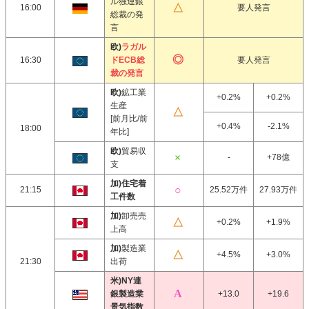
ル独連銀
16:00
要人発言
総裁の発
言
欧)
ラガル
16:30
ドECB総
要人発言
裁の発言
欧)
鉱工業
+0.2%
+0.2%
生産
[前月比/前
+0.4%
-2.1%
18:00
年比]
欧)
貿易収
-
+78億
支
加)住宅着
21:15
25.52万件
27.93万件
工件数
加)
卸売売
+0.2%
+1.9%
上高
加)
製造業
+4.5%
+3.0%
21:30
出荷
米)NY連
銀製造業
+13.0
+19.6
景気指数