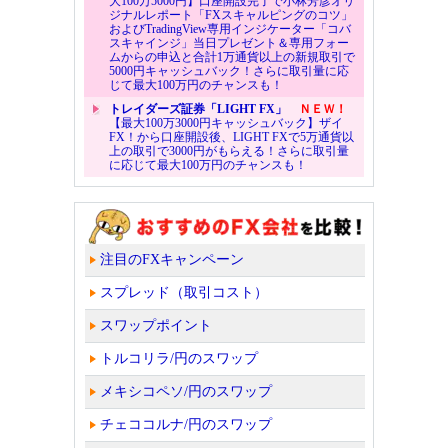
大100万5000円】口座開設完了で小林芳彦オリ
ジナルレポート「FXスキャルピングのコツ」
およびTradingView専用インジケーター「コバ
スキャインジ」当日プレゼント＆専用フォー
ムからの申込と合計1万通貨以上の新規取引で
5000円キャッシュバック！さらに取引量に応
じて最大100万円のチャンスも！
トレイダーズ証券「LIGHT FX」
ＮＥＷ！
【最大100万3000円キャッシュバック】ザイ
FX！から口座開設後、LIGHT FXで5万通貨以
上の取引で3000円がもらえる！さらに取引量
に応じて最大100万円のチャンスも！
注目のFXキャンペーン
スプレッド（取引コスト）
スワップポイント
トルコリラ/円のスワップ
メキシコペソ/円のスワップ
チェココルナ/円のスワップ