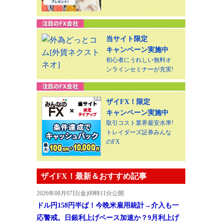
当サイト限定
キャンペーン実施中
初心者にうれしい無料オ
ンラインセミナーが充実!
ザイFX！限定
キャンペーン実施中
取引コスト業界最安水準!
トレイダーズ証券みんな
のFX
ザイFX！最新＆おすすめ記事
2026年08月07日(金)09時11分公開
ドル円158円半ば！今晩米雇用統計→介入も一
応警戒。日銀利上げペース加速か？9月利上げ