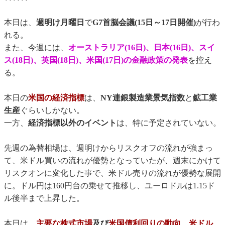
本日は、
週明け月曜日
で
G7首脳会議(15日～17日開催)
が行わ
れる。
また、今週には、
オーストラリア(16日)、日本(16日)、スイ
ス(18日)、英国(18日)、米国(17日)の金融政策の発表
を控え
る。
本日の
米国の経済指標
は、
NY連銀製造業景気指数
と
鉱工業
生産
ぐらいしかない。
一方、
経済指標以外のイベント
は、特に予定されていない。
先週の為替相場は、週明けからリスクオフの流れが強まっ
て、米ドル買いの流れが優勢となっていたが、週末にかけて
リスクオンに変化した事で、米ドル売りの流れが優勢な展開
に。ドル円は160円台の乗せて推移し、ユーロドルは1.15ド
ル後半まで上昇した。
本日は、
主要な株式市場
及び
米国債利回りの動向
、
米ドル、