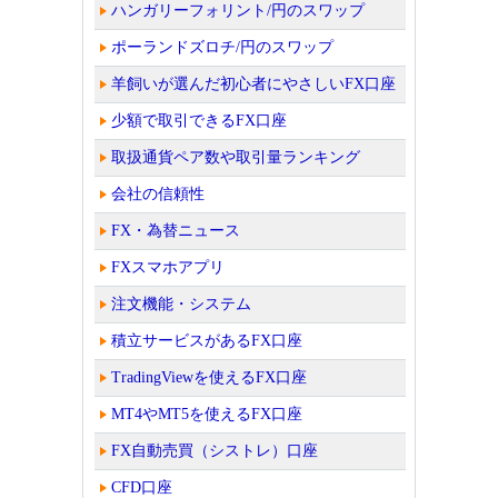
ハンガリーフォリント/円のスワップ
ポーランドズロチ/円のスワップ
羊飼いが選んだ初心者にやさしいFX口座
少額で取引できるFX口座
取扱通貨ペア数や取引量ランキング
会社の信頼性
FX・為替ニュース
FXスマホアプリ
注文機能・システム
積立サービスがあるFX口座
TradingViewを使えるFX口座
MT4やMT5を使えるFX口座
FX自動売買（シストレ）口座
CFD口座