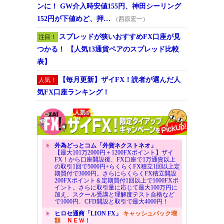
ンに！ GW介入時安値155円、神田シーリング
152円が下値めど、押…
（西原宏一）
スプレッドが狭いおすすめFX口座が見
注目！
つかる！ 【人気13通貨ペアのスプレッド比較
表】
【毎月更新】ザイFX！読者が選んだ人
人気！
気FX口座ランキング！
外為どっとコム「外貨ネクストネオ」
【最大101万2000円＋1200FXポイント】ザイ
FX！から口座開設後、FX口座で1万通貨以上
の取引1回で5000円+らくらくFX積立1回以上定
期買付で3000円。さらにらくらくFX積立開設
200FXポイント＆定期買付1回以上で1000FXポ
イント。さらに取引量に応じて最大100万円に
加え、スクール受講と理解度テスト合格など
で1000円、CFD開設と取引で最大4000円！
ヒロセ通商「LION FX」
キャッシュバック増
額
ＮＥＷ！