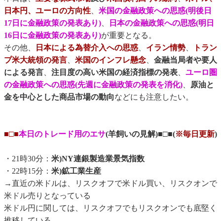
日本円、ユーロの方向性
、
米国の金融政策への思惑(明後日
17日に金融政策の発表あり)
、
日本の金融政策への思惑(明日
16日に金融政策の発表あり)
が重要となる。
その他、
日本による為替介入への思惑
、
イラン情勢
、
トラン
プ米大統領の発言
、
米国のインフレ懸念
、
金融当局者や要人
による発言
、
注目度の高い米国の経済指標の発表
、
ユーロ圏
の金融政策への思惑(先週に金融政策の発表を消化)
、
原油と
金を中心とした商品市場の動向
などにも注意したい。
■□■
本日のトレード用のエサ
(羊飼いの見解)■□■(
※毎日更新
)
・21時30分：
米)NY連銀製造業景気指数
・22時15分：
米)鉱工業生産
→直近の米ドルは、リスクオフで米ドル買い、リスクオンで
米ドル売りとなっている
米ドル円に関しては、リスクオフでもリスクオンでも底堅く
推移している