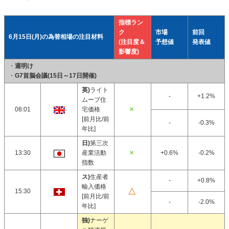
指標ラン
ク
市場
前回
6月15日(月)の為替相場の注目材料
(注目度＆
予想値
発表値
影響度)
・
週明け
・
G7首脳会議(15日～17日開催)
英)
ライト
-
+1.2%
ムーブ住
08:01
宅価格
[前月比/前
-
-0.3%
年比]
日)
第三次
13:30
産業活動
+0.6%
-0.2%
指数
ス)
生産者
-
+0.8%
輸入価格
15:30
[前月比/前
-
-2.0%
年比]
独)
ナーゲ