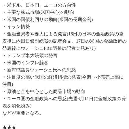
・米ドル、日本円、ユーロの方向性
・主要な株式市場(米国中心)の動向
・米国の国債利回りの動向(米国の長期金利)
・イラン情勢
・金融当局者や要人による発言(16日の日本の金融政策の発
表後に内田日銀副総裁の記者会見、17日の米国の金融政策の
発表後にウォーシュFRB議長の記者会見あり)
・トランプ米大統領の発言
・米国のインフレ懸念
・新FRB議長ウォーシュ氏への思惑
・注目度の高い米国の経済指標の発表(今週→小売売上高に
注目)
・原油と金を中心とした商品市場の動向
・ユーロ圏の金融政策への思惑(先週6月11日に金融政策の発
表を消化済み)
などが重要となる。
★★★