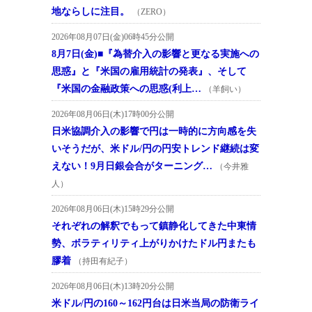
地ならしに注目。
（ZERO）
2026年08月07日(金)06時45分公開
8月7日(金)■『為替介入の影響と更なる実施への
思惑』と『米国の雇用統計の発表』、そして
『米国の金融政策への思惑(利上…
（羊飼い）
2026年08月06日(木)17時00分公開
日米協調介入の影響で円は一時的に方向感を失
いそうだが、米ドル/円の円安トレンド継続は変
えない！9月日銀会合がターニング…
（今井雅
人）
2026年08月06日(木)15時29分公開
それぞれの解釈でもって鎮静化してきた中東情
勢、ボラティリティ上がりかけたドル円またも
膠着
（持田有紀子）
2026年08月06日(木)13時20分公開
米ドル/円の160～162円台は日米当局の防衛ライ