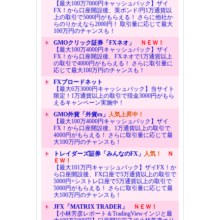
【最大100万7000円キャッシュバック】ザイ
FX！から口座開設後、英ポンド/円1万通貨以
上の取引で5000円がもらえる！ さらに他社か
らのりかえなら2000円！ 取引量に応じて最大
100万円のチャンスも！
GMOクリック証券「FXネオ」
ＮＥＷ！
【最大100万4000円キャッシュバック】ザイ
FX！から口座開設後、FXネオで1万通貨以上
の取引で4000円がもらえる！ さらに取引量に
応じて最大100万円のチャンスも！
FXブロードネット
【最大6万3000円キャッシュバック】当サイト
限定！1万通貨以上の取引で現金3000円がもら
えるキャンペーン実施中！
GMO外貨「外貨ex」
人気上昇中！
【最大100万4000円キャッシュバック】ザイ
FX！から口座開設後、1万通貨以上の取引で
4000円がもらえる！ さらに取引量に応じて最
大100万円のチャンスも！
トレイダーズ証券「みんなのFX」
人気！
Ｎ
ＥＷ！
【最大101万円キャッシュバック】ザイFX！か
ら口座開設後、FX口座で5万通貨以上の取引で
5000円+シストレ口座で5万通貨以上の取引で
5000円がもらえる！ さらに取引量に応じて最
大100万円のチャンスも！
JFX「MATRIX TRADER」
ＮＥＷ！
【小林芳彦レポート＆TradingViewインジと最