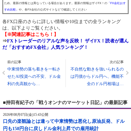
ため、最新の情報とは異なっている場合があります。最新の情報はザイFX！の
「FX会社おす
すめ比較」
や、各FX会社の公式サイトなどで確認してください
各FX口座のさらに詳しい情報や10位までの全ランキング
は、以下よりご覧ください。
【※関連記事はこちら！】
⇒
FXトレーダーのリアルな声を反映！ ザイFX！読者が選ん
だ「おすすめFX会社」人気ランキング！
前の記事
次の記事
中東情勢の落ち着きを一転さ
不自然な動きを強いられるの
せたAI投資への不安、ドル金
は円債からドル円へ、機能不
利の先高観から…
全のドル円相場は…
■持田有紀子の「戦うオンナのマーケット日記」の最新記事
2026年08月07日(金)15:43公開
口先の楽観論とは違って中東情勢は悪化し原油反発、ドル
円も158円台に戻しドル金利上昇での雇用統計