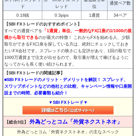
通貨ペア数
ド
レッド
位
0.18銭
0.3pips
1通貨
34ペア
【SBI FXトレードのおすすめポイント】
すべての通貨ペアを
「1通貨」単位、一般的なFX口座の1/1000の規
模から取引できる
のが最大の特徴！ これからFXを始める人、少額
取引ができるFX口座を探している方は、絶対にチェックしておき
たいFX会社です。スプレッドの狭さにも定評があり、1回の取引で
1000万通貨まで注文が出せるので、取引量が増えて稼げるように
なってからも長く使い続けられます。
【SBI FXトレードの関連記事】
■SBI FXトレードのメリット・デメリットを解説！ スプレッド、
スワップポイントなどの他社との比較、キャンペーン情報や口座開
設までの時間、必要書類も紹介！
▼SBI FXトレード▼
外為どっとコム「外貨ネクストネオ」
【総合3位】
外為どっとコム「外貨ネクストネオ」の主なスペック