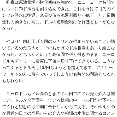
昨夜は原油相場が軟化傾向を強めて、ニューヨーク時間で
はついに70ドル台を割り込んできた。これをうけて目先のイ
ンフレ懸念は後退。米長期債も流通利回りが低下した。長期
金利の動きとは別に、ドルの短期金利はそれほども下がらな
かった。
やはり年内利上げ１回のシナリオが強まっていることが効
いているのだろうか。そのおかげでドル相場もあまり緩まな
かった。どちらかというと高値圏で張り付きのまま。ユーロ
ドルもデイリーに着実に下値を切り下げてきている。こうな
ってくるとドル円も162円ちょうどを超えてきて、アナザー
ワールドの方に飛んでいってしまうのも時間の問題となるか
もしれない。
ユーロドルもドル高のときのドル円でのドル売り介入は難
しい。ドルが全面高をしている様相の中、ドル円だけ下がっ
てくれと望むのは間弱に合わないからである。それゆえなの
か最近の日本の当局からの介入や相場の水準に関するコメン