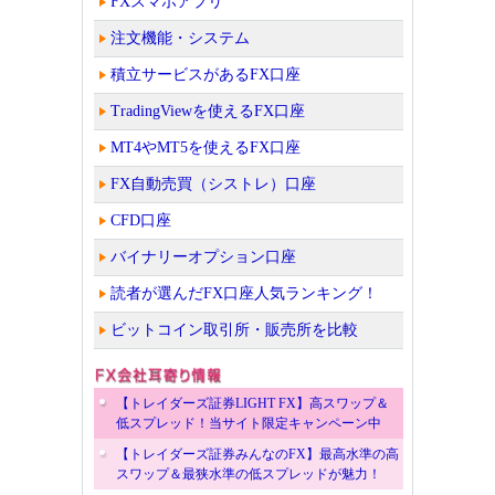
FXスマホアプリ
注文機能・システム
積立サービスがあるFX口座
TradingViewを使えるFX口座
MT4やMT5を使えるFX口座
FX自動売買（シストレ）口座
CFD口座
バイナリーオプション口座
読者が選んだFX口座人気ランキング！
ビットコイン取引所・販売所を比較
【トレイダーズ証券LIGHT FX】高スワップ＆
低スプレッド！当サイト限定キャンペーン中
【トレイダーズ証券みんなのFX】最高水準の高
スワップ＆最狭水準の低スプレッドが魅力！