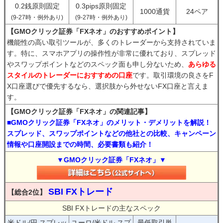
0.2銭原則固定
0.3pips原則固定
1000通貨
24ペア
(9-27時・例外あり)
(9-27時・例外あり)
【GMOクリック証券「FXネオ」のおすすめポイント】
機能性の高い取引ツールが、多くのトレーダーから支持されていま
す。特に、スマホアプリの操作性が非常に優れており、スプレッド
やスワップポイントなどのスペック面も申し分ないため、
あらゆる
スタイルのトレーダーにおすすめの口座
です。取引環境の良さをF
X口座選びで優先するなら、選択肢から外せないFX口座と言えま
す。
【GMOクリック証券「FXネオ」の関連記事】
■GMOクリック証券「FXネオ」のメリット・デメリットを解説！
スプレッド、スワップポイントなどの他社との比較、キャンペーン
情報や口座開設までの時間、必要書類も紹介！
▼GMOクリック証券「FXネオ」▼
SBI FXトレード
【総合2位】
SBI FXトレードの主なスペック
米ドル/円 スプレッ
ユーロ/米ドル スプ
最低取引単