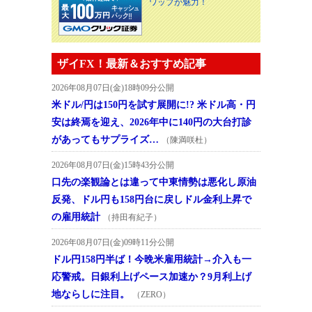
ワップが魅力！
ザイFX！最新＆おすすめ記事
2026年08月07日(金)18時09分公開
米ドル/円は150円を試す展開に!? 米ドル高・円
安は終焉を迎え、2026年中に140円の大台打診
があってもサプライズ…
（陳満咲杜）
2026年08月07日(金)15時43分公開
口先の楽観論とは違って中東情勢は悪化し原油
反発、ドル円も158円台に戻しドル金利上昇で
の雇用統計
（持田有紀子）
2026年08月07日(金)09時11分公開
ドル円158円半ば！今晩米雇用統計→介入も一
応警戒。日銀利上げペース加速か？9月利上げ
地ならしに注目。
（ZERO）