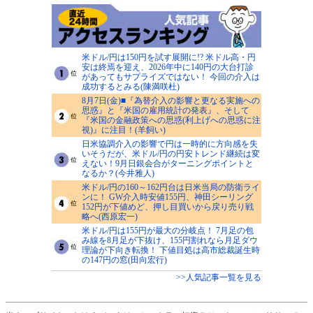
米ドル/円は150円を試す展開に!? 米ドル高・円
安は終焉を迎え、2026年中に140円の大台打診
があってもサプライズではない！ 今回の介入は
成功するとみる(陳満咲杜)
8月7日(金)■『為替介入の影響と更なる実施への
思惑』と『米国の雇用統計の発表』、そして
『米国の金融政策への思惑(利上げへの思惑に注
視)』に注目！(羊飼い)
日米協調介入の影響で円は一時的に方向感を失
いそうだが、米ドル/円の円安トレンド継続は変
えない！9月日銀会合がターニングポイントと
なるか？(今井雅人)
米ドル/円の160～162円台は日米当局の防衛ライ
ンに！ GW介入時安値155円、神田シーリング
152円が下値めど、押し目買いから戻り売り戦
略へ(西原宏一)
米ドル/円は155円が最大の分岐点！ 7月足の包
み線を8月足が下抜け、155円割れなら月足ダウ
理論が下向き転換！ 下値目処は高市総裁誕生時
の147円の窓(田向宏行)
>>人気記事一覧を見る