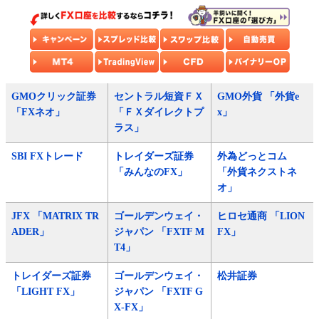
GMOクリック証券
セントラル短資ＦＸ
GMO外貨 「外貨e
「FXネオ」
「ＦＸダイレクトプ
x」
ラス」
SBI FXトレード
トレイダーズ証券
外為どっとコム
「みんなのFX」
「外貨ネクストネ
オ」
JFX 「MATRIX TR
ゴールデンウェイ・
ヒロセ通商 「LION
ADER」
ジャパン 「FXTF M
FX」
T4」
トレイダーズ証券
ゴールデンウェイ・
松井証券
「LIGHT FX」
ジャパン 「FXTF G
X-FX」