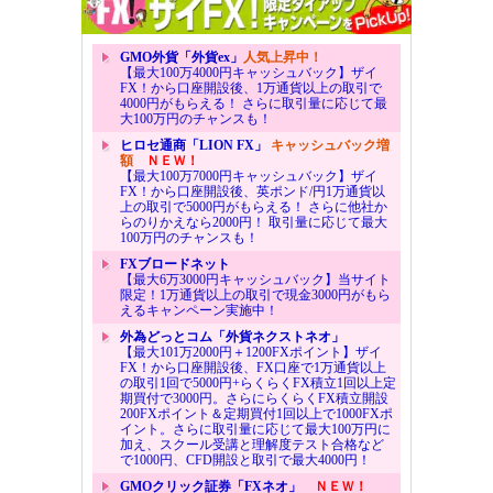
GMO外貨「外貨ex」
人気上昇中！
【最大100万4000円キャッシュバック】ザイ
FX！から口座開設後、1万通貨以上の取引で
4000円がもらえる！ さらに取引量に応じて最
大100万円のチャンスも！
ヒロセ通商「LION FX」
キャッシュバック増
額
ＮＥＷ！
【最大100万7000円キャッシュバック】ザイ
FX！から口座開設後、英ポンド/円1万通貨以
上の取引で5000円がもらえる！ さらに他社か
らのりかえなら2000円！ 取引量に応じて最大
100万円のチャンスも！
FXブロードネット
【最大6万3000円キャッシュバック】当サイト
限定！1万通貨以上の取引で現金3000円がもら
えるキャンペーン実施中！
外為どっとコム「外貨ネクストネオ」
【最大101万2000円＋1200FXポイント】ザイ
FX！から口座開設後、FX口座で1万通貨以上
の取引1回で5000円+らくらくFX積立1回以上定
期買付で3000円。さらにらくらくFX積立開設
200FXポイント＆定期買付1回以上で1000FXポ
イント。さらに取引量に応じて最大100万円に
加え、スクール受講と理解度テスト合格など
で1000円、CFD開設と取引で最大4000円！
GMOクリック証券「FXネオ」
ＮＥＷ！