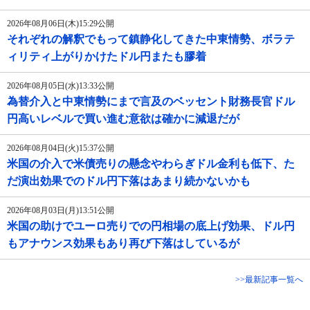
2026年08月06日(木)15:29公開
それぞれの解釈でもって鎮静化してきた中東情勢、ボラテ
ィリティ上がりかけたドル円またも膠着
2026年08月05日(水)13:33公開
為替介入と中東情勢にまで言及のベッセント財務長官ドル
円高いレベルで買い進む意欲は確かに減退だが
2026年08月04日(火)15:37公開
米国の介入で米債売りの懸念やわらぎドル金利も低下、た
だ演出効果でのドル円下落はあまり続かないかも
2026年08月03日(月)13:51公開
米国の助けでユーロ売りでの円相場の底上げ効果、ドル円
もアナウンス効果もあり再び下落はしているが
>>最新記事一覧へ