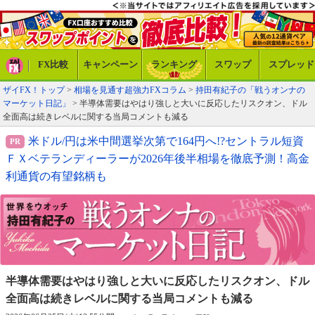
FX比較
キャンペーン
ランキング
スワップ
スプレッド
ザイFX！トップ
>
相場を見通す超強力FXコラム
>
持田有紀子の「戦うオンナの
マーケット日記」
> 半導体需要はやはり強しと大いに反応したリスクオン、ドル
全面高は続きレベルに関する当局コメントも減る
米ドル/円は米中間選挙次第で164円へ!?セントラル短資
ＦＸベテランディーラーが2026年後半相場を徹底予測！高金
利通貨の有望銘柄も
半導体需要はやはり強しと大いに反応したリスクオン、
ドル
全面高は続きレベルに関する当局コメントも減る