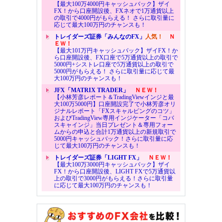
【最大100万4000円キャッシュバック】ザイ
FX！から口座開設後、FXネオで1万通貨以上
の取引で4000円がもらえる！ さらに取引量に
応じて最大100万円のチャンスも！
トレイダーズ証券「みんなのFX」
人気！
Ｎ
ＥＷ！
【最大101万円キャッシュバック】ザイFX！か
ら口座開設後、FX口座で5万通貨以上の取引で
5000円+シストレ口座で5万通貨以上の取引で
5000円がもらえる！ さらに取引量に応じて最
大100万円のチャンスも！
JFX「MATRIX TRADER」
ＮＥＷ！
【小林芳彦レポート＆TradingViewインジと最
大100万5000円】口座開設完了で小林芳彦オリ
ジナルレポート「FXスキャルピングのコツ」
およびTradingView専用インジケーター「コバ
スキャインジ」当日プレゼント＆専用フォー
ムからの申込と合計1万通貨以上の新規取引で
5000円キャッシュバック！さらに取引量に応
じて最大100万円のチャンスも！
トレイダーズ証券「LIGHT FX」
ＮＥＷ！
【最大100万3000円キャッシュバック】ザイ
FX！から口座開設後、LIGHT FXで5万通貨以
上の取引で3000円がもらえる！さらに取引量
に応じて最大100万円のチャンスも！