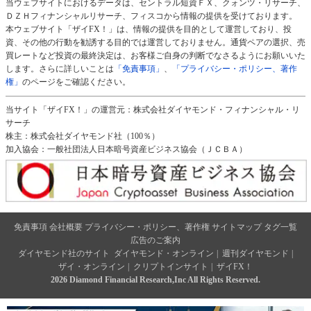
当ウェブサイトにおけるデータは、セントラル短資ＦＸ、クォンツ・リサーチ、
ＤＺＨフィナンシャルリサーチ、フィスコから情報の提供を受けております。
本ウェブサイト「ザイFX！」は、情報の提供を目的として運営しており、投
資、その他の行動を勧誘する目的では運営しておりません。通貨ペアの選択、売
買レートなど投資の最終決定は、お客様ご自身の判断でなさるようにお願いいた
します。さらに詳しいことは
「免責事項」
、
「プライバシー・ポリシー、著作
権」
のページをご確認ください。
当サイト「ザイFX！」の運営元：株式会社ダイヤモンド・フィナンシャル・リ
サーチ
株主：株式会社ダイヤモンド社（100％）
加入協会：一般社団法人日本暗号資産ビジネス協会（ＪＣＢＡ）
免責事項
会社概要
プライバシー・ポリシー、著作権
サイトマップ
タグ一覧
広告のご案内
ダイヤモンド社のサイト
ダイヤモンド・オンライン
|
週刊ダイヤモンド
|
ザイ・オンライン
|
クリプトインサイト
|
ザイFX！
2026 Diamond Financial Research,Inc All Rights Reserved.