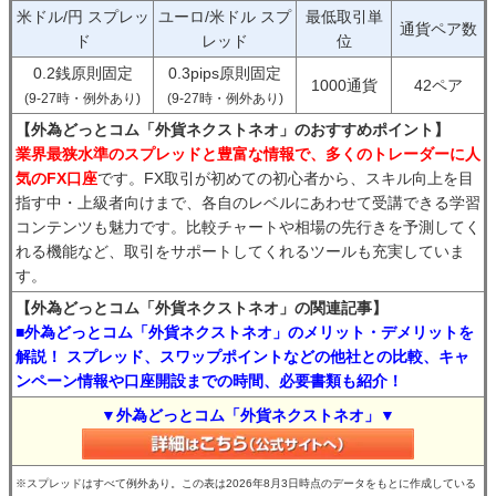
米ドル/円 スプレッ
ユーロ/米ドル スプ
最低取引単
通貨ペア数
ド
レッド
位
0.2銭原則固定
0.3pips原則固定
1000通貨
42ペア
(9-27時・例外あり)
(9-27時・例外あり)
【外為どっとコム「外貨ネクストネオ」のおすすめポイント】
業界最狭水準のスプレッドと豊富な情報で、多くのトレーダーに人
気のFX口座
です。FX取引が初めての初心者から、スキル向上を目
指す中・上級者向けまで、各自のレベルにあわせて受講できる学習
コンテンツも魅力です。比較チャートや相場の先行きを予測してく
れる機能など、取引をサポートしてくれるツールも充実していま
す。
【外為どっとコム「外貨ネクストネオ」の関連記事】
■外為どっとコム「外貨ネクストネオ」のメリット・デメリットを
解説！ スプレッド、スワップポイントなどの他社との比較、キャ
ンペーン情報や口座開設までの時間、必要書類も紹介！
▼外為どっとコム「外貨ネクストネオ」▼
※スプレッドはすべて例外あり。この表は2026年8月3日時点のデータをもとに作成している