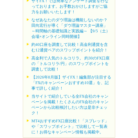
ザイFX！では簡単なアンケート調査を行な
っております。お手数おかけしますがご協
力をお願いいたします！
なぜあなたのダウ理論は機能しないのか？
田向宏行が導く「ダウ理論マスター講座」
～時間軸の基礎知識と実践編～ 【9/5（土）
会場+オンライン同時開催】
約40口座を調査して比較！高金利通貨を含
む12通貨ペアのスワップポイントを紹介！
高金利で人気のトルコリラ。 約30のFX口座
の「トルコリラ/円」のスワップポイントを
調査して比較！
【2026年8月版】ザイFX！編集部が注目する
「FXのキャンペーンおすすめ10選」を、記
事で詳しく紹介！
当サイトで紹介している全FX会社のキャン
ペーンを掲載！たくさんのFX会社のキャン
ペーンから比較検討したい方は是非チェッ
ク！
MT4おすすめFX口座比較！「スプレッド」
や「スワップポイント」で比較して一覧表
に！お得なキャンペーン情報も掲載中。