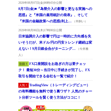
2026年08月07日(金)06時45分公開
8月7日(金)■『為替介入の影響と更なる実施への
思惑』と『米国の雇用統計の発表』、そして
『米国の金融政策への思惑(利上…
（羊飼い）
2026年08月06日(木)17時00分公開
日米協調介入の影響で円は一時的に方向感を失
いそうだが、米ドル/円の円安トレンド継続は変
えない！9月日銀会合がターニング…
（今井雅
人）
FX口座開設をお急ぎの方は要チェッ
注目！
ク！ 最短30分～当日中に手続きが完了し、FX
取引を開始できる会社を一覧で紹介！
TradingView（トレーディングビュー）
人気！
の有料機能を無料で使う裏ワザ？ 人気のチャー
ト分析ツールを賢く使う方法がココに！