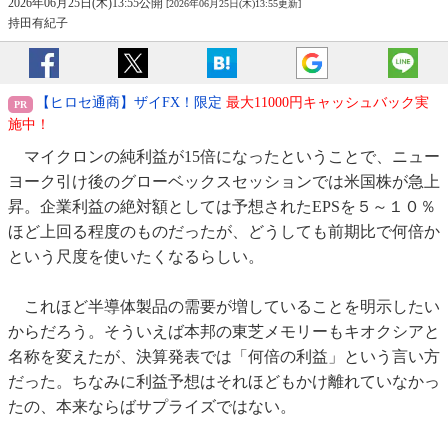
2026年06月25日(木)13:55公開
[2026年06月25日(木)13:55更新]
持田有紀子
【ヒロセ通商】ザイFX！限定
最大11000円キャッシュバック実
施中！
マイクロンの純利益が15倍になったということで、ニュー
ヨーク引け後のグローベックスセッションでは米国株が急上
昇。企業利益の絶対額としては予想されたEPSを５～１０％
ほど上回る程度のものだったが、どうしても前期比で何倍か
という尺度を使いたくなるらしい。
これほど半導体製品の需要が増していることを明示したい
からだろう。そういえば本邦の東芝メモリーもキオクシアと
名称を変えたが、決算発表では「何倍の利益」という言い方
だった。ちなみに利益予想はそれほどもかけ離れていなかっ
たの、本来ならばサプライズではない。