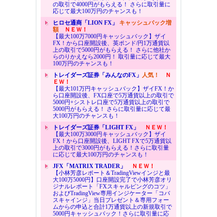
の取引で4000円がもらえる！ さらに取引量に
応じて最大100万円のチャンスも！
ヒロセ通商「LION FX」
キャッシュバック増
額
ＮＥＷ！
【最大100万7000円キャッシュバック】ザイ
FX！から口座開設後、英ポンド/円1万通貨以
上の取引で5000円がもらえる！ さらに他社か
らのりかえなら2000円！ 取引量に応じて最大
100万円のチャンスも！
トレイダーズ証券「みんなのFX」
人気！
Ｎ
ＥＷ！
【最大101万円キャッシュバック】ザイFX！か
ら口座開設後、FX口座で5万通貨以上の取引で
5000円+シストレ口座で5万通貨以上の取引で
5000円がもらえる！ さらに取引量に応じて最
大100万円のチャンスも！
トレイダーズ証券「LIGHT FX」
ＮＥＷ！
【最大100万3000円キャッシュバック】ザイ
FX！から口座開設後、LIGHT FXで5万通貨以
上の取引で3000円がもらえる！さらに取引量
に応じて最大100万円のチャンスも！
JFX「MATRIX TRADER」
ＮＥＷ！
【小林芳彦レポート＆TradingViewインジと最
大100万5000円】口座開設完了で小林芳彦オリ
ジナルレポート「FXスキャルピングのコツ」
およびTradingView専用インジケーター「コバ
スキャインジ」当日プレゼント＆専用フォー
ムからの申込と合計1万通貨以上の新規取引で
5000円キャッシュバック！さらに取引量に応