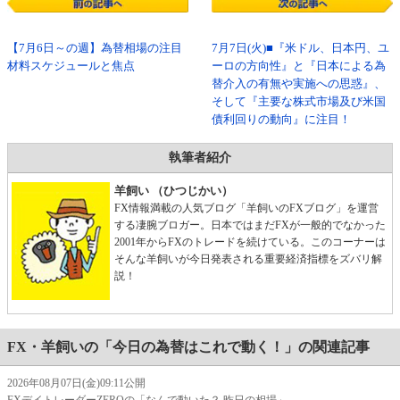
【7月6日～の週】為替相場の注目
7月7日(火)■『米ドル、日本円、ユ
材料スケジュールと焦点
ーロの方向性』と『日本による為
替介入の有無や実施への思惑』、
そして『主要な株式市場及び米国
債利回りの動向』に注目！
執筆者紹介
羊飼い （ひつじかい）
FX情報満載の人気ブログ「羊飼いのFXブログ」を運営
する凄腕ブロガー。日本ではまだFXが一般的でなかった
2001年からFXのトレードを続けている。このコーナーは
そんな羊飼いが今日発表される重要経済指標をズバリ解
説！
FX・羊飼いの「今日の為替はこれで動く！」の関連記事
2026年08月07日(金)09:11公開