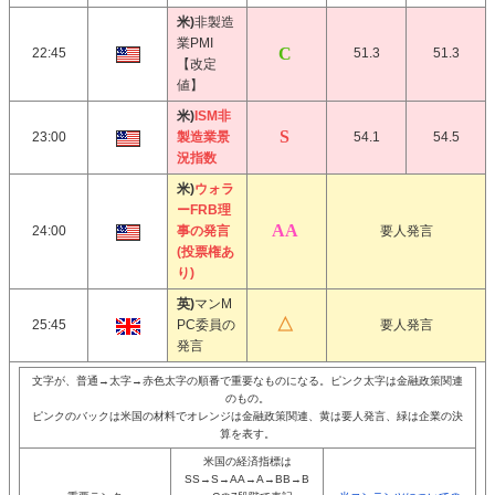
米)
非製造
業PMI
22:45
51.3
51.3
【改定
値】
米)
ISM非
23:00
製造業景
54.1
54.5
況指数
米)
ウォラ
ーFRB理
24:00
事の発言
要人発言
(投票権あ
り)
英)
マンM
25:45
PC委員の
要人発言
発言
文字が、普通→太字→赤色太字の順番で重要なものになる。ピンク太字は金融政策関連
のもの。
ピンクのバックは米国の材料でオレンジは金融政策関連、黄は要人発言、緑は企業の決
算を表す。
米国の経済指標は
SS→S→AA→A→BB→B