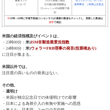
重要ランク
→Cの7段階で表記
当コンテンツについての
について
その他の経済指標は
免罪事項・ご利用上注意点
◎→○→△→×の4段階で表
記
※
15時～20時に市場予想値(コンセンサス)の最新の数値をチェックし、更新した数値は
赤字
で表記
米国の経済指標及びイベントは、
・23時00分：
米)
ISM非製造業景況指数
・24時00分：
米)
ウォラーFRB理事の発言(投票権あり)
に注目が集まる。
米国以外では、
注目度の高いものの発表はない。
その他、
・
週明け
・米国が独立記念日での休場明けでの影響
・日本による為替介入の有無や実施への思惑
・米ドル、日本円、ユーロの方向性