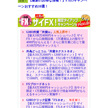
【最新のお得な情報！】FXのキャンペ
注目！
ーンおすすめ10選！
GMO外貨「外貨ex」
人気上昇中！
【最大100万4000円キャッシュバック】ザイ
FX！から口座開設後、1万通貨以上の取引で
4000円がもらえる！ さらに取引量に応じて最
大100万円のチャンスも！
外為どっとコム「外貨ネクストネオ」
【最大101万2000円＋1200FXポイント】ザイ
FX！から口座開設後、FX口座で1万通貨以上
の取引1回で5000円+らくらくFX積立1回以上定
期買付で3000円。さらにらくらくFX積立開設
200FXポイント＆定期買付1回以上で1000FXポ
イント。さらに取引量に応じて最大100万円に
加え、スクール受講と理解度テスト合格など
で1000円、CFD開設と取引で最大4000円！
FXブロードネット
【最大6万3000円キャッシュバック】当サイト
限定！1万通貨以上の取引で現金3000円がもら
えるキャンペーン実施中！
GMOクリック証券「FXネオ」
ＮＥＷ！
【最大100万4000円キャッシュバック】ザイ
FX！から口座開設後、FXネオで1万通貨以上