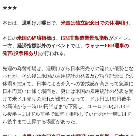
★★★
本日は、
週明け月曜日
で、
米国は独立記念日での休場明け
。
本日の
米国の経済指標
は、
ISM非製造業景況指数
がメイン。
一方、
経済指標以外のイベント
では、
ウォラーFRB理事の
発言(投票権あり)
が行われる。
先週の為替相場は、週明けから日本円売りの流れが優勢とな
ったが、その後に米国の雇用統計の発表及び独立記念日での
休場を控えて、日本による介入への警戒感が高まって急激に
日本円買いに傾く場面も。更には米国の雇用統計の発表を受
けて米ドル売りの流れが優勢となって、ドル円は162円後半
の高値から一時160円半ばまで下落し、ユーロドルは1.13ド
ル後半～1.14ドル前半で底堅く推移していたのが一時1.14ド
ル後半まで上昇する場面があった。