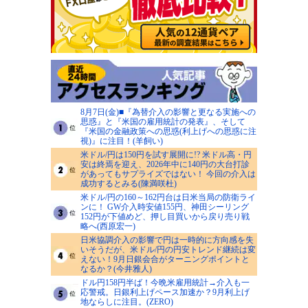
8月7日(金)■『為替介入の影響と更なる実施への
思惑』と『米国の雇用統計の発表』、そして
『米国の金融政策への思惑(利上げへの思惑に注
視)』に注目！(羊飼い)
米ドル/円は150円を試す展開に!? 米ドル高・円
安は終焉を迎え、2026年中に140円の大台打診
があってもサプライズではない！ 今回の介入は
成功するとみる(陳満咲杜)
米ドル/円の160～162円台は日米当局の防衛ライ
ンに！ GW介入時安値155円、神田シーリング
152円が下値めど、押し目買いから戻り売り戦
略へ(西原宏一)
日米協調介入の影響で円は一時的に方向感を失
いそうだが、米ドル/円の円安トレンド継続は変
えない！9月日銀会合がターニングポイントと
なるか？(今井雅人)
ドル円158円半ば！今晩米雇用統計→介入も一
応警戒。日銀利上げペース加速か？9月利上げ
地ならしに注目。(ZERO)