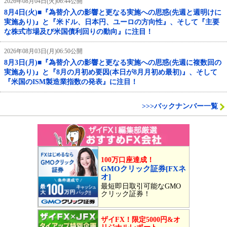
2026年08月04日(火)06:44公開
8月4日(火)■『為替介入の影響と更なる実施への思惑(先週と週明けに
実施あり)』と『米ドル、日本円、ユーロの方向性』、そして『主要
な株式市場及び米国債利回りの動向』に注目！
2026年08月03日(月)06:50公開
8月3日(月)■『為替介入の影響と更なる実施への思惑(先週に複数回の
実施あり)』と『8月の月初め要因(本日が8月月初め最初)』、そして
『米国のISM製造業指数の発表』に注目！
>>>バックナンバー一覧
100万口座達成！
GMOクリック証券[FXネ
オ]
最短即日取引可能なGMO
クリック証券！
ザイFX！限定5000円&オ