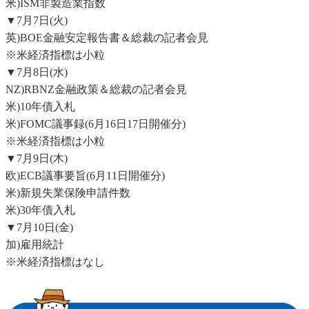
米)ISM非製造業指数
▼7月7日(火)
英)BOE金融安定報告書＆総裁の記者会見
※米経済指標は小粒
▼7月8日(水)
NZ)RBNZ金融政策＆総裁の記者会見
米)10年債入札
米)FOMC議事録(6月16日17日開催分)
※米経済指標は小粒
▼7月9日(木)
欧)ECB議事要旨(6月11日開催分)
米)新規失業保険申請件数
米)30年債入札
▼7月10日(金)
加)雇用統計
※米経済指標はなし