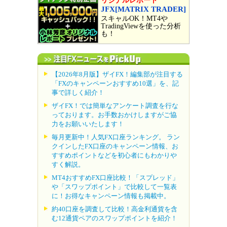
リジナルレポート
JFX[MATRIX TRADER]
スキャルOK！MT4や
TradingViewを使った分析
も！
【2026年8月版】ザイFX！編集部が注目する
「FXのキャンペーンおすすめ10選」を、記
事で詳しく紹介！
ザイFX！では簡単なアンケート調査を行な
っております。お手数おかけしますがご協
力をお願いいたします！
毎月更新中！人気FX口座ランキング。 ラン
クインしたFX口座のキャンペーン情報、お
すすめポイントなどを初心者にもわかりや
すく解説。
MT4おすすめFX口座比較！「スプレッド」
や「スワップポイント」で比較して一覧表
に！お得なキャンペーン情報も掲載中。
約40口座を調査して比較！高金利通貨を含
む12通貨ペアのスワップポイントを紹介！