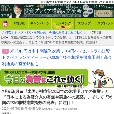
FX比較
キャンペーン
ランキング
スワップ
スプレッド
ザイFX！トップ
>
FX・羊飼いの「今日の為替はこれで動く！」
> 7月6日
(月)■『米国が独立記念日での休場明けでの影響』と『日本による為替介入の有無
や実施への思惑』、そして『米国のISM非製造業指数の発表』に注目！
米ドル/円は米中間選挙次第で164円へ!?セントラル短資
ＦＸベテランディーラーが2026年後半相場を徹底予測！高金
利通貨の有望銘柄も
7月6日(月)■『米国が独立記念日での休場明けでの影響』と
『日本による為替介入の有無や実施への思惑』、そして『米
国のISM非製造業指数の発表』に注目！
2026年07月06日(月)06:58公開
[2026年07月06日(月)06:58更新]
羊飼い