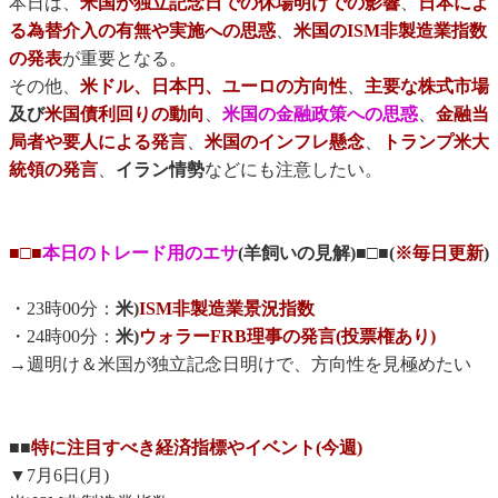
本日は、
米国が独立記念日での休場明けでの影響
、
日本によ
る為替介入の有無や実施への思惑
、
米国のISM非製造業指数
の発表
が重要となる。
その他、
米ドル、日本円、ユーロの方向性
、
主要な株式市場
及び
米国債利回りの動向
、
米国の金融政策への思惑
、
金融当
局者や要人による発言
、
米国のインフレ懸念
、
トランプ米大
統領の発言
、
イラン情勢
などにも注意したい。
■□■
本日のトレード用のエサ
(羊飼いの見解)■□■(
※毎日更新
)
・23時00分：
米)
ISM非製造業景況指数
・24時00分：
米)
ウォラーFRB理事の発言(投票権あり)
→週明け＆米国が独立記念日明けで、方向性を見極めたい
■■
特に注目すべき経済指標やイベント(今週)
▼7月6日(月)