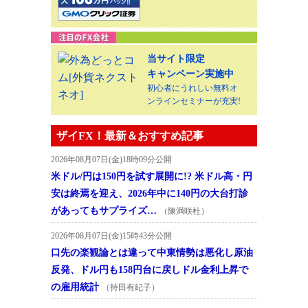
当サイト限定
キャンペーン実施中
初心者にうれしい無料オ
ンラインセミナーが充実!
ザイFX！最新＆おすすめ記事
2026年08月07日(金)18時09分公開
米ドル/円は150円を試す展開に!? 米ドル高・円
安は終焉を迎え、2026年中に140円の大台打診
があってもサプライズ…
（陳満咲杜）
2026年08月07日(金)15時43分公開
口先の楽観論とは違って中東情勢は悪化し原油
反発、ドル円も158円台に戻しドル金利上昇で
の雇用統計
（持田有紀子）