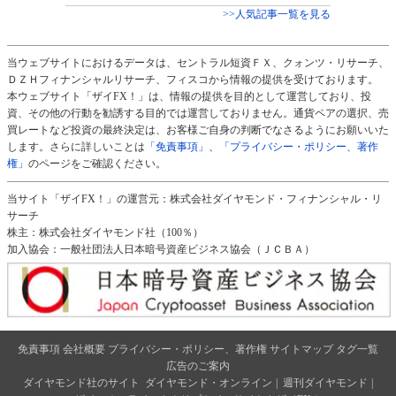
>>人気記事一覧を見る
当ウェブサイトにおけるデータは、セントラル短資ＦＸ、クォンツ・リサーチ、
ＤＺＨフィナンシャルリサーチ、フィスコから情報の提供を受けております。
本ウェブサイト「ザイFX！」は、情報の提供を目的として運営しており、投
資、その他の行動を勧誘する目的では運営しておりません。通貨ペアの選択、売
買レートなど投資の最終決定は、お客様ご自身の判断でなさるようにお願いいた
します。さらに詳しいことは
「免責事項」
、
「プライバシー・ポリシー、著作
権」
のページをご確認ください。
当サイト「ザイFX！」の運営元：株式会社ダイヤモンド・フィナンシャル・リ
サーチ
株主：株式会社ダイヤモンド社（100％）
加入協会：一般社団法人日本暗号資産ビジネス協会（ＪＣＢＡ）
免責事項
会社概要
プライバシー・ポリシー、著作権
サイトマップ
タグ一覧
広告のご案内
ダイヤモンド社のサイト
ダイヤモンド・オンライン
|
週刊ダイヤモンド
|