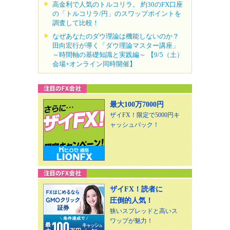
高金利で人気のトルコリラ。 約30のFX口座
の「トルコリラ/円」のスワップポイントを
調査して比較！
なぜあなたのダウ理論は機能しないのか？
田向宏行が導く「ダウ理論マスター講座」
～時間軸の基礎知識と実践編～ 【9/5（土）
会場+オンライン同時開催】
最大100万7000円
ザイFX！限定で5000円キ
ャッシュバック！
ザイFX！読者に
圧倒的人気！
狭いスプレッドと高いス
ワップが魅力！