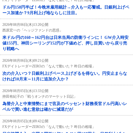
FXデイトレーダーZEROの「なんで動いた？ 昨日の相場」
ドル円158円半ば！今晩米雇用統計→介入も一応警戒。日銀利上げペ
ース加速か？9月利上げ地ならしに注目。
2026年08月06日(木)13:20公開
西原宏一の「ヘッジファンドの思惑」
米ドル/円の160～162円台は日米当局の防衛ラインに！ GW介入時安
値155円、神田シーリング152円が下値めど、押し目買いから戻り売
り戦略へ
2026年08月06日(木)09:21公開
FXデイトレーダーZEROの「なんで動いた？ 昨日の相場」
次の介入いつ？日銀利上げペース上げざるを得ない。円安止まらな
ければ10月末～11月に追加介入か？
2026年08月05日(水)13:33公開
持田有紀子の「戦うオンナのマーケット日記」
為替介入と中東情勢にまで言及のベッセント財務長官ドル円高いレ
ベルで買い進む意欲は確かに減退だが
2026年08月05日(水)09:42公開
FXデイトレーダーZEROの「なんで動いた？ 昨日の相場」