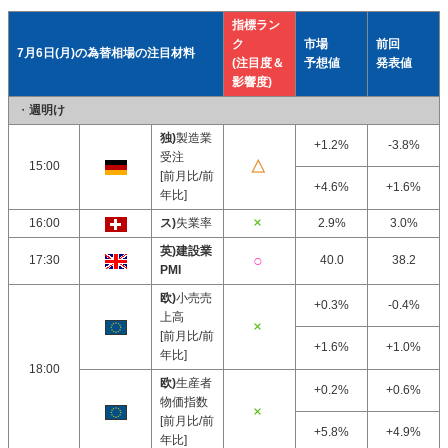
指標ラン
ク
市場
前回
7月6日(月)の為替相場の注目材料
(注目度＆
予想値
発表値
影響度)
・
週明け
独)
製造業
+1.2%
-3.8%
受注
15:00
[前月比/前
+4.6%
+1.6%
年比]
16:00
ス)
失業率
2.9%
3.0%
英)建設業
17:30
40.0
38.2
PMI
欧)
小売売
+0.3%
-0.4%
上高
[前月比/前
+1.6%
+1.0%
年比]
18:00
欧)
生産者
+0.2%
+0.6%
物価指数
[前月比/前
+5.8%
+4.9%
年比]