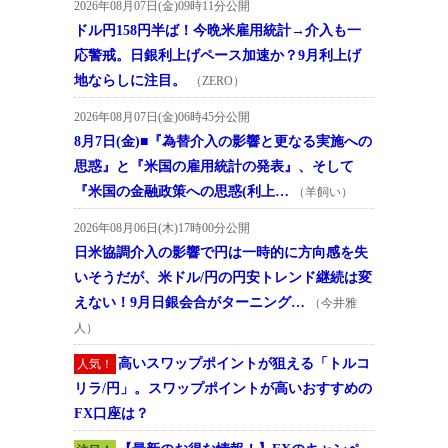
2026年08月07日(金)09時11分公開
ドル円158円半ば！今晩米雇用統計→介入も一
応警戒。日銀利上げペース加速か？9月利上げ
地ならしに注目。
（ZERO）
2026年08月07日(金)06時45分公開
8月7日(金)■『為替介入の影響と更なる実施への
思惑』と『米国の雇用統計の発表』、そして
『米国の金融政策への思惑(利上…
（羊飼い）
2026年08月06日(木)17時00分公開
日米協調介入の影響で円は一時的に方向感を失
いそうだが、米ドル/円の円安トレンド継続は変
えない！9月日銀会合がターニング…
（今井雅
人）
高いスワップポイントが狙える「トルコ
人気！
リラ/円」。スワップポイントが高いおすすめの
FX口座は？