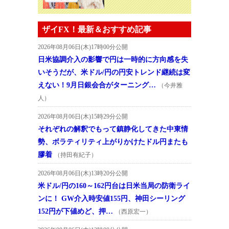
ザイFX！最新＆おすすめ記事
2026年08月06日(木)17時00分公開
日米協調介入の影響で円は一時的に方向感を失
いそうだが、米ドル/円の円安トレンド継続は変
えない！9月日銀会合がターニング…
（今井雅
人）
2026年08月06日(木)15時29分公開
それぞれの解釈でもって鎮静化してきた中東情
勢、ボラティリティ上がりかけたドル円またも
膠着
（持田有紀子）
2026年08月06日(木)13時20分公開
米ドル/円の160～162円台は日米当局の防衛ライ
ンに！ GW介入時安値155円、神田シーリング
152円が下値めど、押…
（西原宏一）