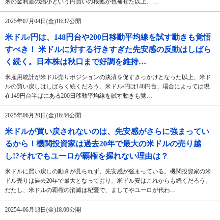
米の金利差の縮小という円買いの根拠が色褪せた以上、…
2025年07月04日(金)18:37公開
米ドル/円は、148円台や200日移動平均線を試す動きも覚悟
すべき！ 米ドルに対する行きすぎた先安感の反動はしばら
く続く。日本株は秋口まで好調を維持…
米雇用統計が米ドル売りポジションの決済を促すきっかけとなった以上、米ド
ルの買い戻しはしばらく続くだろう。米ドル/円は148円台、場合によっては現
在149円台半ばにある200日移動平均線を試す動きも覚…
2025年06月20日(金)16:56公開
米ドルが買い戻されないのは、先安感がさらに強まってい
るから！機関投資家は過去20年で最大の米ドルの売り越
し!?それでもユーロが覇権を握れない理由は？
米ドルに買い戻しの動きが見られず、先安感が強まっている。機関投資家の米
ドル売りは過去20年で最大となっており、米ドル安はこれからも続くだろう。
だたし、米ドルの覇権の消滅は杞憂で、ましてやユーロが代わ…
2025年06月13日(金)18:00公開