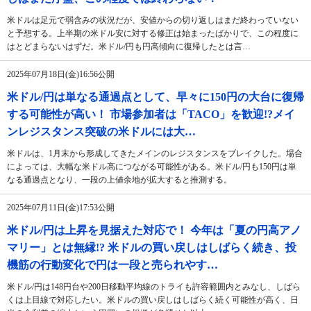
米ドルは足元で弱含みの状況だが、安値からの切り返しはまだ終わっていない
と予想する。上半期の米ドル安に対する修正は始まったばかりで、この程度に
はとどまらないはずだ。米ドル/円も円高傾向に復帰したとは言…
2025年07月18日(金)16:56公開
米ドル/円は単なる通過点として、早々に150円の大台に復帰
する可能性が高い！ 市場参加者は「TACO」を歓迎!?メイ
ンレジスタンス突破の米ドルには大…
米ドルは、1月末から形成してきたメインのレジスタンスをブレイクした。場合
によっては、大幅な米ドル高につながる可能性がある。米ドル/円も150円は単
なる通過点となり、一段の上値余地が拡大すると推測する。
2025年07月11日(金)17:53公開
米ドル/円は上昇を見据えた対応で！ 今年は「夏の円高アノ
マリー」とは無縁!? 米ドルの買い戻しはしばらく続き、投
機筋の行動変化で円は一段と売られやす…
米ドル/円は148円台や200日移動平均線のトライも許容範囲内とみなし、しばら
くは上目線で対応したい。米ドルの買い戻しはしばらく続く可能性が高く、日