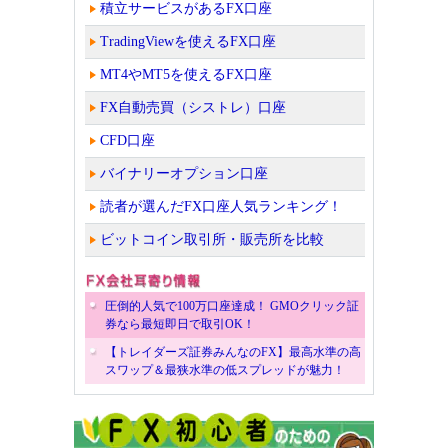
積立サービスがあるFX口座
TradingViewを使えるFX口座
MT4やMT5を使えるFX口座
FX自動売買（シストレ）口座
CFD口座
バイナリーオプション口座
読者が選んだFX口座人気ランキング！
ビットコイン取引所・販売所を比較
圧倒的人気で100万口座達成！ GMOクリック証
券なら最短即日で取引OK！
【トレイダーズ証券みんなのFX】最高水準の高
スワップ＆最狭水準の低スプレッドが魅力！