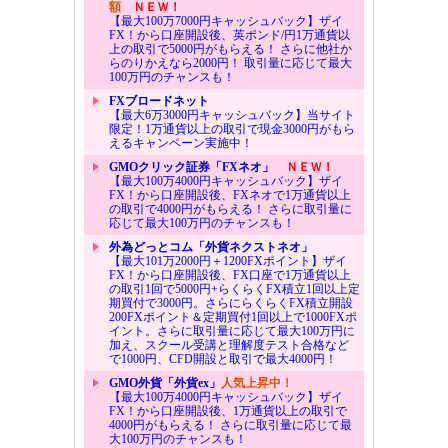
額
ＮＥＷ！
【最大100万7000円キャッシュバック】ザイ
FX！から口座開設後、英ポンド/円1万通貨以
上の取引で5000円がもらえる！ さらに他社か
らのりかえなら2000円！ 取引量に応じて最大
100万円のチャンスも！
FXブロードネット
【最大6万3000円キャッシュバック】当サイト
限定！1万通貨以上の取引で現金3000円がもら
えるキャンペーン実施中！
GMOクリック証券「FXネオ」
ＮＥＷ！
【最大100万4000円キャッシュバック】ザイ
FX！から口座開設後、FXネオで1万通貨以上
の取引で4000円がもらえる！ さらに取引量に
応じて最大100万円のチャンスも！
外為どっとコム「外貨ネクストネオ」
【最大101万2000円＋1200FXポイント】ザイ
FX！から口座開設後、FX口座で1万通貨以上
の取引1回で5000円+らくらくFX積立1回以上定
期買付で3000円。さらにらくらくFX積立開設
200FXポイント＆定期買付1回以上で1000FXポ
イント。さらに取引量に応じて最大100万円に
加え、スクール受講と理解度テスト合格など
で1000円、CFD開設と取引で最大4000円！
GMO外貨「外貨ex」
人気上昇中！
【最大100万4000円キャッシュバック】ザイ
FX！から口座開設後、1万通貨以上の取引で
4000円がもらえる！ さらに取引量に応じて最
大100万円のチャンスも！