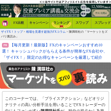
FX比較
キャンペーン
ランキング
スワップ
スプレッド
ザイFX！トップ
>
相場を見通す超強力FXコラム
>
陳満咲杜の「マーケットをズ
バリ裏読み」
【毎月更新！最新版】FXのキャンペーンおすすめ10
選！ キャッシュバックがもらえる条件が簡単なFX会社や、
「ザイFX！」限定のお得なキャンペーンを厳選して紹介
このコーナーでは、「プライスアクション」などオリジ
ナリティの高い分析手法を用いることでFXトレーダーの
中にもファンが多い
陳満咲杜氏
が、独自の視点から為替