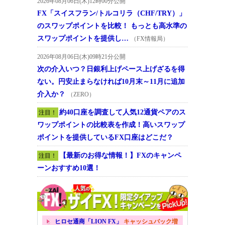
2026年08月06日(木)12時00分公開
FX「スイスフラン/トルコリラ（CHF/TRY）」
のスワップポイントを比較！ もっとも高水準の
スワップポイントを提供し…
（FX情報局）
2026年08月06日(木)09時21分公開
次の介入いつ？日銀利上げペース上げざるを得
ない。円安止まらなければ10月末～11月に追加
介入か？
（ZERO）
約40口座を調査して人気12通貨ペアのス
注目！
ワップポイントの比較表を作成！高いスワップ
ポイントを提供しているFX口座はどこだ？
【最新のお得な情報！】FXのキャンペ
注目！
ーンおすすめ10選！
ヒロセ通商「LION FX」
キャッシュバック増