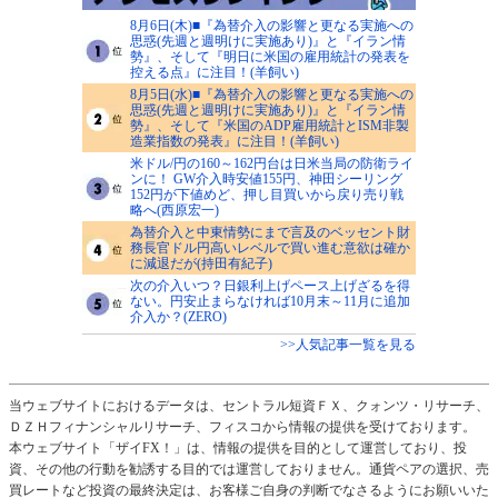
8月6日(木)■『為替介入の影響と更なる実施への
思惑(先週と週明けに実施あり)』と『イラン情
勢』、そして『明日に米国の雇用統計の発表を
控える点』に注目！(羊飼い)
8月5日(水)■『為替介入の影響と更なる実施への
思惑(先週と週明けに実施あり)』と『イラン情
勢』、そして『米国のADP雇用統計とISM非製
造業指数の発表』に注目！(羊飼い)
米ドル/円の160～162円台は日米当局の防衛ライ
ンに！ GW介入時安値155円、神田シーリング
152円が下値めど、押し目買いから戻り売り戦
略へ(西原宏一)
為替介入と中東情勢にまで言及のベッセント財
務長官ドル円高いレベルで買い進む意欲は確か
に減退だが(持田有紀子)
次の介入いつ？日銀利上げペース上げざるを得
ない。円安止まらなければ10月末～11月に追加
介入か？(ZERO)
>>人気記事一覧を見る
当ウェブサイトにおけるデータは、セントラル短資ＦＸ、クォンツ・リサーチ、
ＤＺＨフィナンシャルリサーチ、フィスコから情報の提供を受けております。
本ウェブサイト「ザイFX！」は、情報の提供を目的として運営しており、投
資、その他の行動を勧誘する目的では運営しておりません。通貨ペアの選択、売
買レートなど投資の最終決定は、お客様ご自身の判断でなさるようにお願いいた