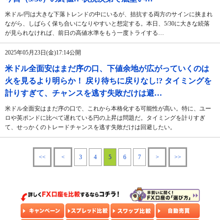
米ドル/円は大きな下落トレンドの中にいるが、拮抗する両方のサインに挟まれ
ながら、しばらく保ち合いになりやすいと想定する。本日、5/30に大きな続落
が見られなければ、前日の高値水準をもう一度トライする…
2025年05月23日(金)17:14公開
米ドル全面安はまだ序の口、下値余地が広がっていくのは
火を見るより明らか！ 戻り待ちに戻りなし!? タイミングを
計りすぎて、チャンスを逃す失敗だけは避…
米ドル全面安はまだ序の口で、これから本格化する可能性が高い。特に、ユー
ロや英ポンドに比べて遅れている円の上昇は問題だ。タイミングを計りすぎ
て、せっかくのトレードチャンスを逃す失敗だけは回避したい。
<<
<
3
4
5
6
7
>
>>