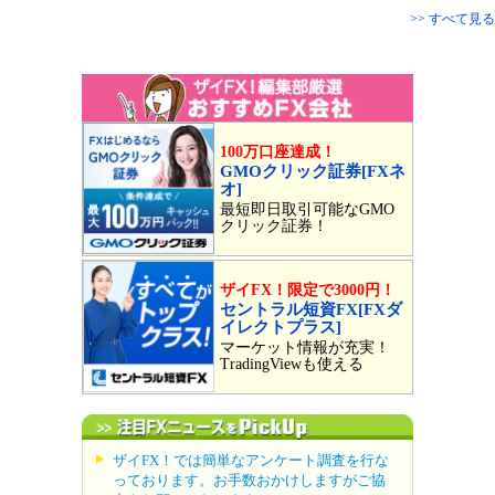
>> すべて見る
100万口座達成！
GMOクリック証券[FXネ
オ]
最短即日取引可能なGMO
クリック証券！
ザイFX！限定で3000円！
セントラル短資FX[FXダ
イレクトプラス]
マーケット情報が充実！
TradingViewも使える
ザイFX！では簡単なアンケート調査を行な
っております。お手数おかけしますがご協