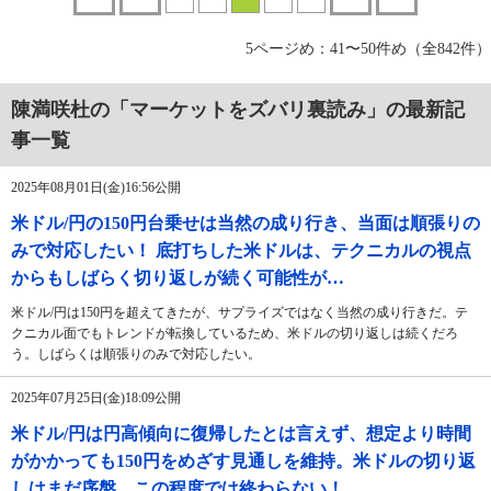
5ページめ：41〜50件め（全842件）
陳満咲杜の「マーケットをズバリ裏読み」の最新記
事一覧
2025年08月01日(金)16:56公開
米ドル/円の150円台乗せは当然の成り行き、当面は順張りの
みで対応したい！ 底打ちした米ドルは、テクニカルの視点
からもしばらく切り返しが続く可能性が…
米ドル/円は150円を超えてきたが、サプライズではなく当然の成り行きだ。テ
クニカル面でもトレンドが転換しているため、米ドルの切り返しは続くだろ
う。しばらくは順張りのみで対応したい。
2025年07月25日(金)18:09公開
米ドル/円は円高傾向に復帰したとは言えず、想定より時間
がかかっても150円をめざす見通しを維持。米ドルの切り返
しはまだ序盤、この程度では終わらない！