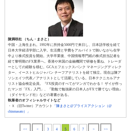
陳満咲杜 （ちん・まさと）
中国・上海生まれ。1992年に所持金5000円で来日し、日本語学校を経て
日本大学経済学部に入学。生活費と学費をアルバイトで賄いながら在学
中より株式投資を開始。大学卒業後、中国情報専門紙の株式担当記者を
経て黎明期のFX業界へ。香港や米国の金融機関で研修を重ね、トレーダ
ーとしての経験を積む。GCAエフエックスバンク マネージングディレク
ター、イーストヒルジャパン チーフアナリストを経て独立。現在は陳ア
ソシエイツ代表／アナリストとして活躍している。日本テクニカルアナ
リスト協会検定会員。『FX投資のすべてがマンガでわかる！ ザイが作っ
たマンガ「FX」入門」、『勤勉で勉強家の日本人がFXで勝てない理由』
（ダイヤモンド社）などの著書がある。
執筆者のオフィシャルサイトなど
・Ｘ（旧Twitter）アカウント
「陳まさと@プライスアクション（@
chinmasato）」
<<
<
3
4
5
6
7
>
>>