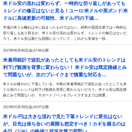
米ドル安の流れは変わらず、一時的な切り返しがあっても
トレンドの修正はないと見る！ユーロ/米ドルや英ポンド/米
ドルに高値更新の可能性、米ドル/円の下値…
市場の米ドル離れは今に始まったものではない。材料や思惑次第では一時的な
切り返しもあり得るが、米ドル安の流れは変わらず、トレンドの修正はないだ
ろう。米ドル安は新たな段階に入っていて、これから安値を一段…
2025年06月06日(金)15:06公開
米雇用統計で波乱があったとしても米ドル安のトレンドは
利下げ観測を背景に変わらない！ 米ドル安は既定路線とみ
て問題ないが、次のブレイクまで慎重な対応を…
米ドルが緩やかに下落している。今晩の米雇用統計で波乱があったとしても米
ドル安のトレンドは利下げ観測を背景に変わらないだろう。米ドル安は既定路
線とみて問題ないが、サポートゾーンをブレイクするまでは慎重…
2025年05月30日(金)18:07公開
米ドル/円は大きな流れで見た下落トレンドに変化はない
が、目先は保ち合いの展開も想定すべき！カギを握るのは
今日（5/30）の終値!? 状況次第で底堅い…