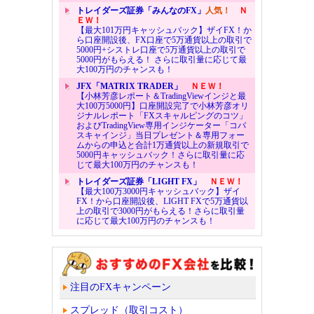
トレイダーズ証券「みんなのFX」
人気！
Ｎ
ＥＷ！
【最大101万円キャッシュバック】ザイFX！か
ら口座開設後、FX口座で5万通貨以上の取引で
5000円+シストレ口座で5万通貨以上の取引で
5000円がもらえる！ さらに取引量に応じて最
大100万円のチャンスも！
JFX「MATRIX TRADER」
ＮＥＷ！
【小林芳彦レポート＆TradingViewインジと最
大100万5000円】口座開設完了で小林芳彦オリ
ジナルレポート「FXスキャルピングのコツ」
およびTradingView専用インジケーター「コバ
スキャインジ」当日プレゼント＆専用フォー
ムからの申込と合計1万通貨以上の新規取引で
5000円キャッシュバック！さらに取引量に応
じて最大100万円のチャンスも！
トレイダーズ証券「LIGHT FX」
ＮＥＷ！
【最大100万3000円キャッシュバック】ザイ
FX！から口座開設後、LIGHT FXで5万通貨以
上の取引で3000円がもらえる！さらに取引量
に応じて最大100万円のチャンスも！
注目のFXキャンペーン
スプレッド（取引コスト）