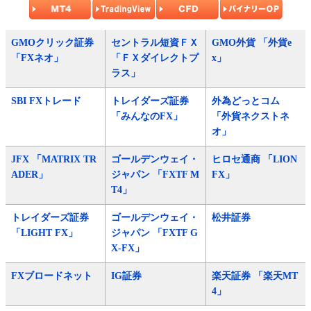
GMOクリック証券
セントラル短資ＦＸ
GMO外貨 「外貨e
「FXネオ」
「ＦＸダイレクトプ
x」
ラス」
SBI FXトレード
トレイダーズ証券
外為どっとコム
「みんなのFX」
「外貨ネクストネ
オ」
JFX 「MATRIX TR
ゴールデンウェイ・
ヒロセ通商 「LION
ADER」
ジャパン 「FXTF M
FX」
T4」
トレイダーズ証券
ゴールデンウェイ・
松井証券
「LIGHT FX」
ジャパン 「FXTF G
X-FX」
FXブロードネット
IG証券
楽天証券 「楽天MT
4」