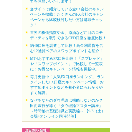
力をお願いいたします！
当サイトで紹介している全FX会社のキャン
ペーンを掲載！たくさんのFX会社のキャン
ペーンから比較検討したい方は是非チェッ
ク！
世界の株価指数や金、原油など注目のコモ
ディティを取引できるCFD口座を徹底比較！
約40口座を調査して比較！高金利通貨を含
む12通貨ペアのスワップポイントを紹介！
MT4おすすめFX口座比較！「スプレッド」
や「スワップポイント」で比較して一覧表
に！お得なキャンペーン情報も掲載中。
毎月更新中！人気FX口座ランキング。 ラン
クインしたFX口座のキャンペーン情報、お
すすめポイントなどを初心者にもわかりや
すく解説。
なぜあなたのダウ理論は機能しないのか？
田向宏行が導く「ダウ理論マスター講座」
～時間軸の基礎知識と実践編～ 【9/5（土）
会場+オンライン同時開催】