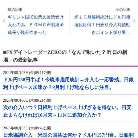
前の記事
次の記事
ギリシャ国民投票支援策受け
米１０月雇用統計にドル円相
入れのみ。ＦＯＭＣ声明経済
場反応薄！円売り介入時値動
成長が幾分強まった
きポイント振り返…
■FXデイトレーダーZEROの「なんで動いた？ 昨日の相
場」の最新記事
2026年08月07日(金)09:11公開
ドル円158円半ば！今晩米雇用統計→介入も一応警戒。日銀
利上げペース加速か？9月利上げ地ならしに注目。
2026年08月06日(木)09:21公開
次の介入いつ？日銀利上げペース上げざるを得ない。円安
止まらなければ10月末～11月に追加介入か？
2026年08月05日(水)09:42公開
日米協調介入→米国の国益は何か？ドル円157円台。日銀利