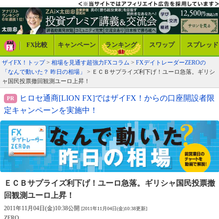
FX比較
キャンペーン
ランキング
スワップ
スプレッド
ザイFX！トップ
>
相場を見通す超強力FXコラム
>
FXデイトレーダーZEROの
「なんで動いた？ 昨日の相場」
> ＥＣＢサプライズ利下げ！ユーロ急落。ギリシ
ャ国民投票撤回観測ユーロ上昇！
ヒロセ通商[LION FX]ではザイFX！からの口座開設者限
定キャンペーンを実施中！
ＥＣＢサプライズ利下げ！ユーロ急落。
ギリシャ国民投票撤
回観測ユーロ上昇！
2011年11月04日(金)10:38公開
[2011年11月04日(金)10:38更新]
ZERO