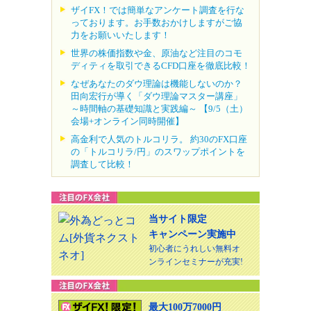
ザイFX！では簡単なアンケート調査を行な
っております。お手数おかけしますがご協
力をお願いいたします！
世界の株価指数や金、原油など注目のコモ
ディティを取引できるCFD口座を徹底比較！
なぜあなたのダウ理論は機能しないのか？
田向宏行が導く「ダウ理論マスター講座」
～時間軸の基礎知識と実践編～ 【9/5（土）
会場+オンライン同時開催】
高金利で人気のトルコリラ。 約30のFX口座
の「トルコリラ/円」のスワップポイントを
調査して比較！
当サイト限定
キャンペーン実施中
初心者にうれしい無料オ
ンラインセミナーが充実!
最大100万7000円