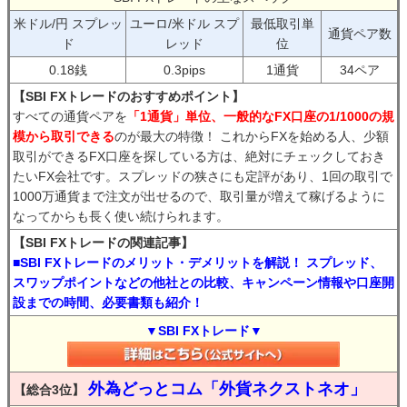
米ドル/円 スプレッ
ユーロ/米ドル スプ
最低取引単
通貨ペア数
ド
レッド
位
0.18銭
0.3pips
1通貨
34ペア
【SBI FXトレードのおすすめポイント】
すべての通貨ペアを
「1通貨」単位、一般的なFX口座の1/1000の規
模から取引できる
のが最大の特徴！ これからFXを始める人、少額
取引ができるFX口座を探している方は、絶対にチェックしておき
たいFX会社です。スプレッドの狭さにも定評があり、1回の取引で
1000万通貨まで注文が出せるので、取引量が増えて稼げるように
なってからも長く使い続けられます。
【SBI FXトレードの関連記事】
■SBI FXトレードのメリット・デメリットを解説！ スプレッド、
スワップポイントなどの他社との比較、キャンペーン情報や口座開
設までの時間、必要書類も紹介！
▼SBI FXトレード▼
外為どっとコム「外貨ネクストネオ」
【総合3位】