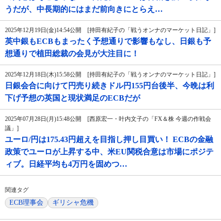
うだが、中長期的にはまだ前向きにとらえ…
2025年12月19日(金)14:54公開 [持田有紀子の「戦うオンナのマーケット日記」]
英中銀もECBもまったく予想通りで影響もなし、日銀も予
想通りで植田総裁の会見が大注目に！
2025年12月18日(木)15:58公開 [持田有紀子の「戦うオンナのマーケット日記」]
日銀会合に向けて円売り続きドル円155円台後半、今晩は利
下げ予想の英国と現状満足のECBだが
2025年07月28日(月)15:48公開 [西原宏一・叶内文子の「FX＆株 今週の作戦会
議」]
ユーロ/円は175.43円超えを目指し押し目買い！ ECBの金融
政策でユーロが上昇する中、米EU関税合意は市場にポジテ
ィブ。日経平均も4万円を固めつ…
関連タグ
ECB理事会
ギリシャ危機