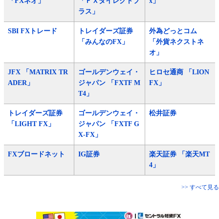
「FXネオ」
「ＦＸダイレクトプ
x」
ラス」
SBI FXトレード
トレイダーズ証券
外為どっとコム
「みんなのFX」
「外貨ネクストネ
オ」
JFX 「MATRIX TR
ゴールデンウェイ・
ヒロセ通商 「LION
ADER」
ジャパン 「FXTF M
FX」
T4」
トレイダーズ証券
ゴールデンウェイ・
松井証券
「LIGHT FX」
ジャパン 「FXTF G
X-FX」
FXブロードネット
IG証券
楽天証券 「楽天MT
4」
>> すべて見る