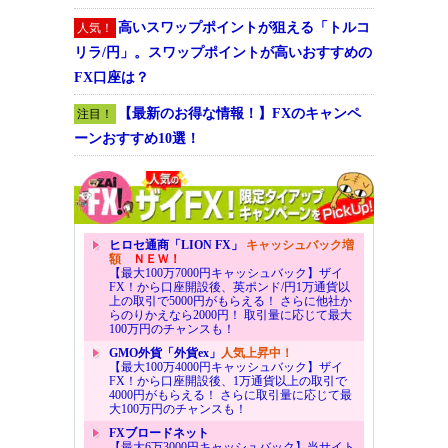
高いスワップポイントが狙える「トルコ
人気！
リラ/円」。スワップポイントが高いおすすめの
FX口座は？
【最新のお得な情報！】FXのキャンペ
注目！
ーンおすすめ10選！
ヒロセ通商「LION FX」
キャッシュバック増
額
ＮＥＷ！
【最大100万7000円キャッシュバック】ザイ
FX！から口座開設後、英ポンド/円1万通貨以
上の取引で5000円がもらえる！ さらに他社か
らのりかえなら2000円！ 取引量に応じて最大
100万円のチャンスも！
GMO外貨「外貨ex」
人気上昇中！
【最大100万4000円キャッシュバック】ザイ
FX！から口座開設後、1万通貨以上の取引で
4000円がもらえる！ さらに取引量に応じて最
大100万円のチャンスも！
FXブロードネット
【最大6万3000円キャッシュバック】当サイト