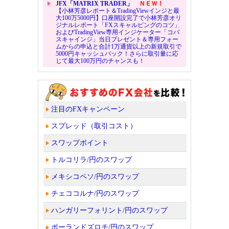
JFX「MATRIX TRADER」
ＮＥＷ！
【小林芳彦レポート＆TradingViewインジと最
大100万5000円】口座開設完了で小林芳彦オリ
ジナルレポート「FXスキャルピングのコツ」
およびTradingView専用インジケーター「コバ
スキャインジ」当日プレゼント＆専用フォー
ムからの申込と合計1万通貨以上の新規取引で
5000円キャッシュバック！さらに取引量に応
じて最大100万円のチャンスも！
注目のFXキャンペーン
スプレッド（取引コスト）
スワップポイント
トルコリラ/円のスワップ
メキシコペソ/円のスワップ
チェココルナ/円のスワップ
ハンガリーフォリント/円のスワップ
ポーランドズロチ/円のスワップ