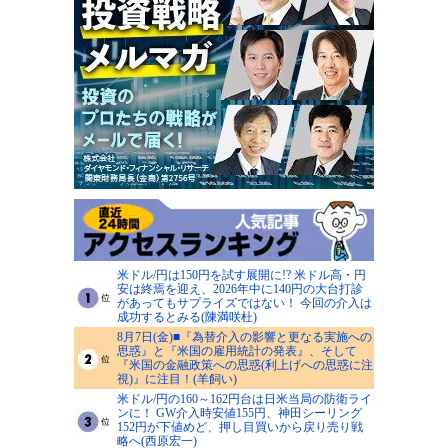
米ドル/円は150円を試す展開に!? 米ドル高・円
安は終焉を迎え、2026年中に140円の大台打診
があってもサプライズではない！ 今回の介入は
成功するとみる(陳満咲杜)
8月7日(金)■『為替介入の影響と更なる実施への
思惑』と『米国の雇用統計の発表』、そして
『米国の金融政策への思惑(利上げへの思惑に注
視)』に注目！(羊飼い)
米ドル/円の160～162円台は日米当局の防衛ライ
ンに！ GW介入時安値155円、神田シーリング
152円が下値めど、押し目買いから戻り売り戦
略へ(西原宏一)