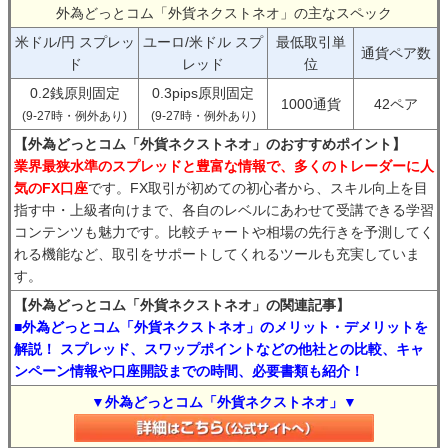
外為どっとコム「外貨ネクストネオ」の主なスペック
米ドル/円 スプレッ
ユーロ/米ドル スプ
最低取引単
通貨ペア数
ド
レッド
位
0.2銭原則固定
0.3pips原則固定
1000通貨
42ペア
(9-27時・例外あり)
(9-27時・例外あり)
【外為どっとコム「外貨ネクストネオ」のおすすめポイント】
業界最狭水準のスプレッドと豊富な情報で、多くのトレーダーに人
気のFX口座
です。FX取引が初めての初心者から、スキル向上を目
指す中・上級者向けまで、各自のレベルにあわせて受講できる学習
コンテンツも魅力です。比較チャートや相場の先行きを予測してく
れる機能など、取引をサポートしてくれるツールも充実していま
す。
【外為どっとコム「外貨ネクストネオ」の関連記事】
■外為どっとコム「外貨ネクストネオ」のメリット・デメリットを
解説！ スプレッド、スワップポイントなどの他社との比較、キャ
ンペーン情報や口座開設までの時間、必要書類も紹介！
▼外為どっとコム「外貨ネクストネオ」▼