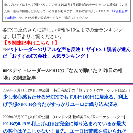
※スプレッドはすべて例外あり。この表は2026年8月3日時点のデータをもとに作成している
ため、最新の情報とは異なっている場合があります。最新の情報はザイFX！の
「FX会社おす
すめ比較」
や、各FX会社の公式サイトなどで確認してください
各FX口座のさらに詳しい情報や10位までの全ランキング
は、以下よりご覧ください。
【※関連記事はこちら！】
⇒
FXトレーダーのリアルな声を反映！ ザイFX！読者が選ん
だ「おすすめFX会社」人気ランキング！
■FXデイトレーダーZEROの「なんで動いた？ 昨日の相
場」の関連記事
2026年06月11日(木)15:30公開 [持田有紀子の「戦うオンナのマーケット日記」]
少し安心感もたせる米CPIでもドル円160円に居座る、利上
げ予想のECB会合だがすっかりユーロに織り込み済み
2026年06月09日(火)10:02公開 [ロンドン発!松崎美子のFXマーケットレター]
ECBの0.25％利上げはほぼ完全に織り込まれているが最大
の関心はそこじゃない！目先、ユーロは苦戦を強いられそ