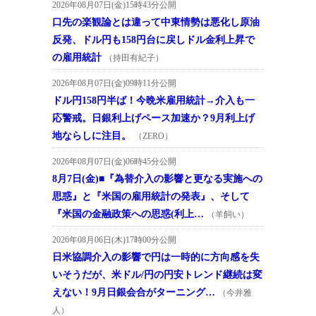
2026年08月07日(金)15時43分公開
口先の楽観論とは違って中東情勢は悪化し原油
反発、ドル円も158円台に戻しドル金利上昇で
の雇用統計
（持田有紀子）
2026年08月07日(金)09時11分公開
ドル円158円半ば！今晩米雇用統計→介入も一
応警戒。日銀利上げペース加速か？9月利上げ
地ならしに注目。
（ZERO）
2026年08月07日(金)06時45分公開
8月7日(金)■『為替介入の影響と更なる実施への
思惑』と『米国の雇用統計の発表』、そして
『米国の金融政策への思惑(利上…
（羊飼い）
2026年08月06日(木)17時00分公開
日米協調介入の影響で円は一時的に方向感を失
いそうだが、米ドル/円の円安トレンド継続は変
えない！9月日銀会合がターニング…
（今井雅
人）