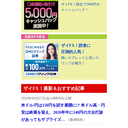
ザイFX！限定で5000円キ
ャッシュバック！
ザイFX！読者に
圧倒的人気！
狭いスプレッドと高いス
ワップが魅力！
ザイFX！最新＆おすすめ記事
2026年08月07日(金)18時09分公開
米ドル/円は150円を試す展開に!? 米ドル高・円
安は終焉を迎え、2026年中に140円の大台打診
があってもサプライズ…
（陳満咲杜）