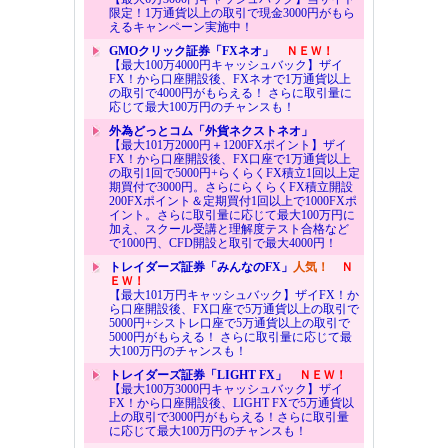
限定！1万通貨以上の取引で現金3000円がもら
えるキャンペーン実施中！
GMOクリック証券「FXネオ」
ＮＥＷ！
【最大100万4000円キャッシュバック】ザイ
FX！から口座開設後、FXネオで1万通貨以上
の取引で4000円がもらえる！ さらに取引量に
応じて最大100万円のチャンスも！
外為どっとコム「外貨ネクストネオ」
【最大101万2000円＋1200FXポイント】ザイ
FX！から口座開設後、FX口座で1万通貨以上
の取引1回で5000円+らくらくFX積立1回以上定
期買付で3000円。さらにらくらくFX積立開設
200FXポイント＆定期買付1回以上で1000FXポ
イント。さらに取引量に応じて最大100万円に
加え、スクール受講と理解度テスト合格など
で1000円、CFD開設と取引で最大4000円！
トレイダーズ証券「みんなのFX」
人気！
Ｎ
ＥＷ！
【最大101万円キャッシュバック】ザイFX！か
ら口座開設後、FX口座で5万通貨以上の取引で
5000円+シストレ口座で5万通貨以上の取引で
5000円がもらえる！ さらに取引量に応じて最
大100万円のチャンスも！
トレイダーズ証券「LIGHT FX」
ＮＥＷ！
【最大100万3000円キャッシュバック】ザイ
FX！から口座開設後、LIGHT FXで5万通貨以
上の取引で3000円がもらえる！さらに取引量
に応じて最大100万円のチャンスも！