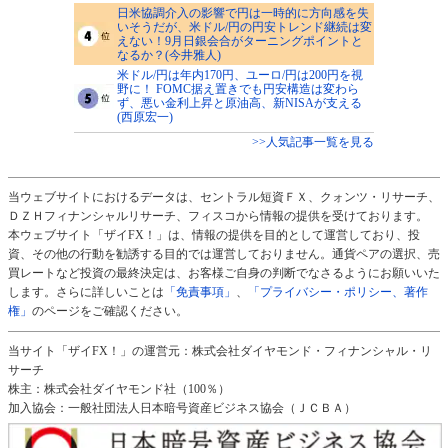
日米協調介入の影響で円は一時的に方向感を失
いそうだが、米ドル/円の円安トレンド継続は変
えない！9月日銀会合がターニングポイントと
なるか？(今井雅人)
米ドル/円は年内170円、ユーロ/円は200円を視
野に！ FOMC据え置きでも円安構造は変わら
ず、悪い金利上昇と原油高、新NISAが支える
(西原宏一)
>>人気記事一覧を見る
当ウェブサイトにおけるデータは、セントラル短資ＦＸ、クォンツ・リサーチ、
ＤＺＨフィナンシャルリサーチ、フィスコから情報の提供を受けております。
本ウェブサイト「ザイFX！」は、情報の提供を目的として運営しており、投
資、その他の行動を勧誘する目的では運営しておりません。通貨ペアの選択、売
買レートなど投資の最終決定は、お客様ご自身の判断でなさるようにお願いいた
します。さらに詳しいことは
「免責事項」
、
「プライバシー・ポリシー、著作
権」
のページをご確認ください。
当サイト「ザイFX！」の運営元：株式会社ダイヤモンド・フィナンシャル・リ
サーチ
株主：株式会社ダイヤモンド社（100％）
加入協会：一般社団法人日本暗号資産ビジネス協会（ＪＣＢＡ）