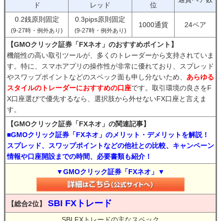
ド
レッド
位
0.2銭原則固定
0.3pips原則固定
1000通貨
24ペア
(9-27時・例外あり)
(9-27時・例外あり)
【GMOクリック証券「FXネオ」のおすすめポイント】
機能性の高い取引ツールが、多くのトレーダーから支持されていま
す。特に、スマホアプリの操作性が非常に優れており、スプレッド
やスワップポイントなどのスペック面も申し分ないため、
あらゆる
スタイルのトレーダーにおすすめの口座
です。取引環境の良さをF
X口座選びで優先するなら、選択肢から外せないFX口座と言えま
す。
【GMOクリック証券「FXネオ」の関連記事】
■GMOクリック証券「FXネオ」のメリット・デメリットを解説！
スプレッド、スワップポイントなどの他社との比較、キャンペーン
情報や口座開設までの時間、必要書類も紹介！
▼GMOクリック証券「FXネオ」▼
SBI FXトレード
【総合2位】
SBI FXトレードの主なスペック