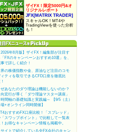
ザイFX！限定5000円&オ
リジナルレポート
JFX[MATRIX TRADER]
スキャルOK！MT4や
TradingViewを使った分析
も！
【2026年8月版】ザイFX！編集部が注目す
る「FXのキャンペーンおすすめ10選」を、
記事で詳しく紹介！
世界の株価指数や金、原油など注目のコモ
ディティを取引できるCFD口座を徹底比
較！
なぜあなたのダウ理論は機能しないのか？
田向宏行が導く「ダウ理論マスター講座」
～時間軸の基礎知識と実践編～ 【9/5（土）
会場+オンライン同時開催】
MT4おすすめFX口座比較！「スプレッド」
や「スワップポイント」で比較して一覧表
に！お得なキャンペーン情報も掲載中。
当サイトで紹介している全FX会社のキャン