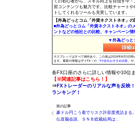
ての初心者から、スキル向上を目指す中・
習コンテンツも魅力です。比較チャートや
トしてくれるツールも充実しています。
【外為どっとコム「外貨ネクストネオ」の
■外為どっとコム「外貨ネクストネオ」の
ントなどの他社との比較、キャンペーン情
▼外為どっと
※スプレッドはすべて例外あり。この表は2026年8月3日
ます。最新の情報はザイFX！の
「FX会社おすすめ比較」
や
各FX口座のさらに詳しい情報や10
【※関連記事はこちら！】
⇒
FXトレーダーのリアルな声を反映！
ランキング！
前の記事
豪ドル円こう着でリスク許容度煮詰まる
仏首脳会談、ＳＮＢ総裁結局は…