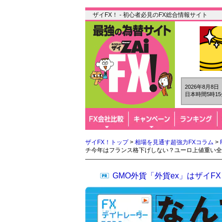
ザイFX！ - 初心者必見のFX総合情報サイト
2026年8月8
日本時間5時15
ザイFX！トップ
>
相場を見通す超強力FXコラム
>
チ今年はフランス格下げしない？ユーロ上値重い全
GMO外貨「外貨ex」はザイ