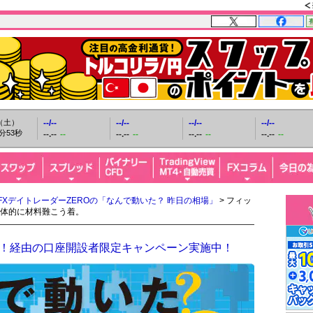
日（土）
--/--
--/--
--/--
--/--
分54秒
--.--
--
--.--
--
--.--
--
--.--
--
FXデイトレーダーZEROの「なんで動いた？ 昨日の相場」
> フィッ
体的に材料難こう着。
FX！経由の口座開設者限定キャンペーン実施中！