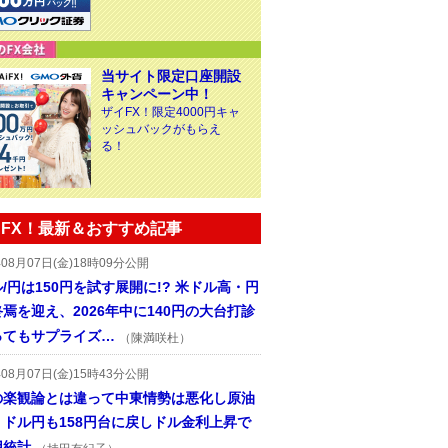
当サイト限定口座開設
キャンペーン中！
ザイFX！限定4000円キャ
ッシュバックがもらえ
る！
FX！最新＆おすすめ記事
年08月07日(金)18時09分公開
/円は150円を試す展開に!? 米ドル高・円
焉を迎え、2026年中に140円の大台打診
ってもサプライズ…
（陳満咲杜）
年08月07日(金)15時43分公開
の楽観論とは違って中東情勢は悪化し原油
、ドル円も158円台に戻しドル金利上昇で
用統計