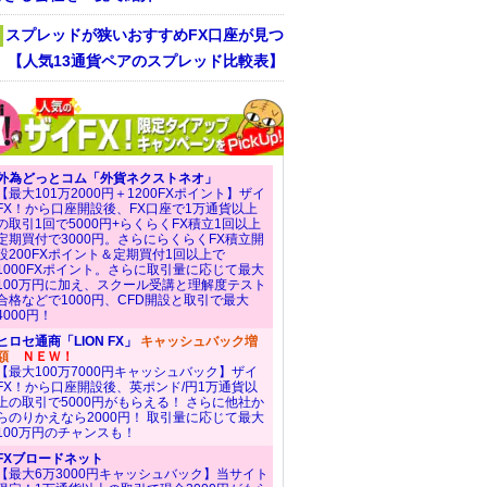
スプレッドが狭いおすすめFX口座が見つ
！ 【人気13通貨ペアのスプレッド比較表】
外為どっとコム「外貨ネクストネオ」
【最大101万2000円＋1200FXポイント】ザイ
FX！から口座開設後、FX口座で1万通貨以上
の取引1回で5000円+らくらくFX積立1回以上
定期買付で3000円。さらにらくらくFX積立開
設200FXポイント＆定期買付1回以上で
1000FXポイント。さらに取引量に応じて最大
100万円に加え、スクール受講と理解度テスト
合格などで1000円、CFD開設と取引で最大
4000円！
ヒロセ通商「LION FX」
キャッシュバック増
額
ＮＥＷ！
【最大100万7000円キャッシュバック】ザイ
FX！から口座開設後、英ポンド/円1万通貨以
上の取引で5000円がもらえる！ さらに他社か
らのりかえなら2000円！ 取引量に応じて最大
100万円のチャンスも！
FXブロードネット
【最大6万3000円キャッシュバック】当サイト