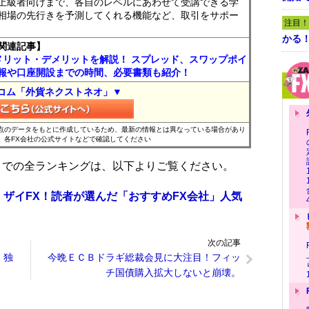
上級者向けまで、各自のレベルにあわせて受講できる学
相場の先行きを予測してくれる機能など、取引をサポー
注目！
かる
関連記事】
メリット・デメリットを解説！ スプレッド、スワップポイ
報や口座開設までの時間、必要書類も紹介！
コム「外貨ネクストネオ」▼
時点のデータをもとに作成しているため、最新の情報とは異なっている場合があり
、各FX会社の公式サイトなどで確認してください
位までの全ランキングは、以下よりご覧ください。
 ザイFX！読者が選んだ「おすすめFX会社」人気
次の記事
。独
今晩ＥＣＢドラギ総裁会見に大注目！フィッ
チ国債購入拡大しないと崩壊。