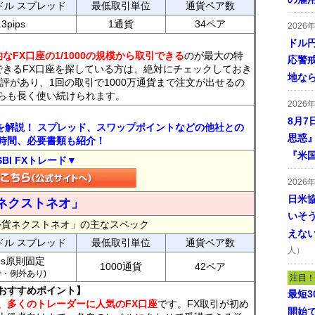
ドル スプレッド
最低取引単位
通貨ペア数
.3pips
1通貨
34ペア
2026
ドル
なFX口座の1/1000の規模から取引できる
のが最大の特
応警
できるFX口座を探している方は、絶対にチェックしておき
地な
評があり、1回の取引で1000万通貨まで注文が出せるの
らも長く使い続けられます。
2026
8月7
トを解説！ スプレッド、スワップポイントなどの他社との
思惑
時間、必要書類も紹介！
『米
SBI FXトレード▼
2026
日米
ネクストネオ」
いそ
外貨ネクストネオ」の主なスペック
えな
ドル スプレッド
最低取引単位
通貨ペア数
人）
ips原則固定
1000通貨
42ペア
7時・例外あり)
注目！
おすすめポイント】
最短
、多くのトレーダーに人気のFX口座
です。FX取引が初め
開始