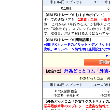
米ドル/円 スプレッド
ユーロ/米
0.18銭
0
【SBI FXトレードのおすすめポイント】
すべての通貨ペアを
「1通貨」単位、一般的
徴！ これからFXを始める人、少額取引が
たいFX会社です。スプレッドの狭さにも定
で、取引量が増えて稼げるようになってか
【SBI FXトレードの関連記事】
■SBI FXトレードのメリット・デメリッ
比較、キャンペーン情報や口座開設までの
▼
外為どっとコム「外貨
【総合3位】
外為どっとコム「
米ドル/円 スプレッド
ユーロ/米
0.2銭原則固定
0.3p
(9-27時・例外あり)
(9-2
【外為どっとコム「外貨ネクストネオ」の
業界最狭水準のスプレッドと豊富な情報で