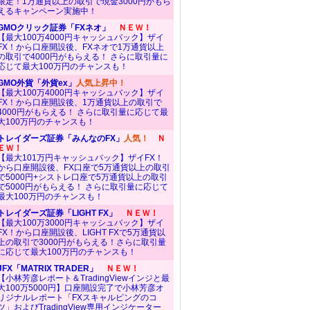
限定！1万通貨以上の取引で現金3000円がもら
えるキャンペーン実施中！
GMOクリック証券「FXネオ」
ＮＥＷ！
【最大100万4000円キャッシュバック】ザイ
FX！から口座開設後、FXネオで1万通貨以上
の取引で4000円がもらえる！ さらに取引量に
応じて最大100万円のチャンスも！
GMO外貨「外貨ex」
人気上昇中！
【最大100万4000円キャッシュバック】ザイ
FX！から口座開設後、1万通貨以上の取引で
4000円がもらえる！ さらに取引量に応じて最
大100万円のチャンスも！
トレイダーズ証券「みんなのFX」
人気！
Ｎ
ＥＷ！
【最大101万円キャッシュバック】ザイFX！
から口座開設後、FX口座で5万通貨以上の取引
で5000円+シストレ口座で5万通貨以上の取引
で5000円がもらえる！ さらに取引量に応じて
最大100万円のチャンスも！
トレイダーズ証券「LIGHT FX」
ＮＥＷ！
【最大100万3000円キャッシュバック】ザイ
FX！から口座開設後、LIGHT FXで5万通貨以
上の取引で3000円がもらえる！さらに取引量
に応じて最大100万円のチャンスも！
JFX「MATRIX TRADER」
ＮＥＷ！
【小林芳彦レポート＆TradingViewインジと最
大100万5000円】口座開設完了で小林芳彦オ
リジナルレポート「FXスキャルピングのコ
ツ」およびTradingView専用インジケーター