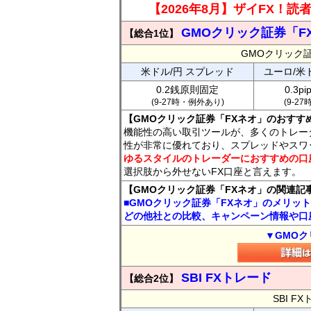
【2026年8月】ザイFX！
GMOクリック証券「F
【総合1位】
GMOクリック
米ドル/円 スプレッド
ユーロ/米
0.2銭原則固定
0.3p
(9-27時・例外あり)
(9-2
【GMOクリック証券「FXネオ」のおすす
機能性の高い取引ツールが、多くのトレー
性が非常に優れており、スプレッドやスワ
ゆるスタイルのトレーダーにおすすめの口
選択肢から外せないFX口座と言えます。
【GMOクリック証券「FXネオ」の関連記
■GMOクリック証券「FXネオ」のメリッ
どの他社との比較、キャンペーン情報や口
▼GMOク
SBI FXトレード
【総合2位】
SBI 