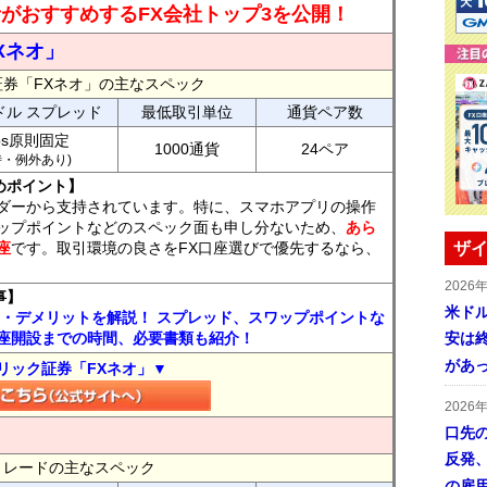
読者がおすすめするFX会社トップ3を公開！
Xネオ」
証券「FXネオ」の主なスペック
ドル スプレッド
最低取引単位
通貨ペア数
ips原則固定
1000通貨
24ペア
7時・例外あり)
めポイント】
ダーから支持されています。特に、スマホアプリの操作
ップポイントなどのスペック面も申し分ないため、
あら
座
です。取引環境の良さをFX口座選びで優先するなら、
ザイ
2026
事】
米ドル
ト・デメリットを解説！ スプレッド、スワップポイントな
座開設までの時間、必要書類も紹介！
安は終
があ
リック証券「FXネオ」▼
2026
口先
反発
FXトレードの主なスペック
の雇