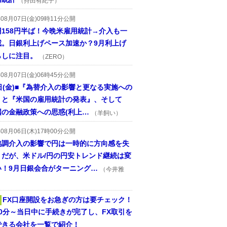
（持田有紀子）
年08月07日(金)09時11分公開
円158円半ば！今晩米雇用統計→介入も一
戒。日銀利上げペース加速か？9月利上げ
らしに注目。
（ZERO）
年08月07日(金)06時45分公開
日(金)■『為替介入の影響と更なる実施への
』と『米国の雇用統計の発表』、そして
国の金融政策への思惑(利上…
（羊飼い）
年08月06日(木)17時00分公開
協調介入の影響で円は一時的に方向感を失
うだが、米ドル/円の円安トレンド継続は変
い！9月日銀会合がターニング…
（今井雅
FX口座開設をお急ぎの方は要チェック！
30分～当日中に手続きが完了し、FX取引を
できる会社を一覧で紹介！