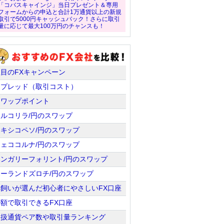
「コバスキャインジ」当日プレゼント＆専用
フォームからの申込と合計1万通貨以上の新規
取引で5000円キャッシュバック！さらに取引
量に応じて最大100万円のチャンスも！
注目のFXキャンペーン
スプレッド（取引コスト）
スワップポイント
トルコリラ/円のスワップ
メキシコペソ/円のスワップ
チェココルナ/円のスワップ
ハンガリーフォリント/円のスワップ
ポーランドズロチ/円のスワップ
羊飼いが選んだ初心者にやさしいFX口座
少額で取引できるFX口座
取扱通貨ペア数や取引量ランキング