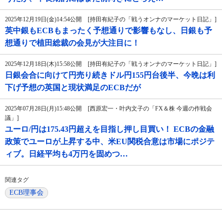
2025年12月19日(金)14:54公開 [持田有紀子の「戦うオンナのマーケット日記」]
英中銀もECBもまったく予想通りで影響もなし、日銀も予
想通りで植田総裁の会見が大注目に！
2025年12月18日(木)15:58公開 [持田有紀子の「戦うオンナのマーケット日記」]
日銀会合に向けて円売り続きドル円155円台後半、今晩は利
下げ予想の英国と現状満足のECBだが
2025年07月28日(月)15:48公開 [西原宏一・叶内文子の「FX＆株 今週の作戦会
議」]
ユーロ/円は175.43円超えを目指し押し目買い！ ECBの金融
政策でユーロが上昇する中、米EU関税合意は市場にポジテ
ィブ。日経平均も4万円を固めつ…
関連タグ
ECB理事会