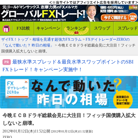
FX比較
キャンペーン
ランキング
スワップ
スプレッド
ザイFX！トップ
>
相場を見通す超強力FXコラム
>
FXデイトレーダーZEROの
「なんで動いた？ 昨日の相場」
> 今晩ＥＣＢドラギ総裁会見に大注目！フィッチ
国債購入拡大しないと崩壊。
最狭水準スプレッド＆最良水準スワップポイントのSBI
FXトレード！キャンペーン実施中！
今晩ＥＣＢドラギ総裁会見に大注目！
フィッチ国債購入拡大
しないと崩壊。
2012年01月12日(木)11:52公開
[2012年01月12日(木)11:52更新]
ZERO