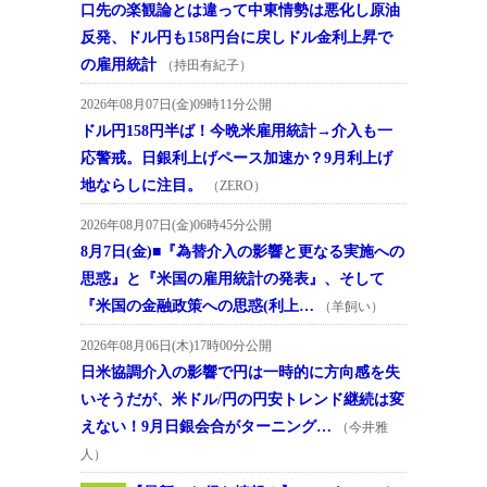
口先の楽観論とは違って中東情勢は悪化し原油
反発、ドル円も158円台に戻しドル金利上昇で
の雇用統計
（持田有紀子）
2026年08月07日(金)09時11分公開
ドル円158円半ば！今晩米雇用統計→介入も一
応警戒。日銀利上げペース加速か？9月利上げ
地ならしに注目。
（ZERO）
2026年08月07日(金)06時45分公開
8月7日(金)■『為替介入の影響と更なる実施への
思惑』と『米国の雇用統計の発表』、そして
『米国の金融政策への思惑(利上…
（羊飼い）
2026年08月06日(木)17時00分公開
日米協調介入の影響で円は一時的に方向感を失
いそうだが、米ドル/円の円安トレンド継続は変
えない！9月日銀会合がターニング…
（今井雅
人）