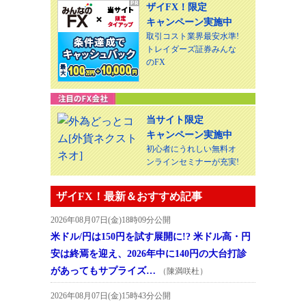
ザイFX！限定
キャンペーン実施中
取引コスト業界最安水準!
トレイダーズ証券みんな
のFX
当サイト限定
キャンペーン実施中
初心者にうれしい無料オ
ンラインセミナーが充実!
ザイFX！最新＆おすすめ記事
2026年08月07日(金)18時09分公開
米ドル/円は150円を試す展開に!? 米ドル高・円
安は終焉を迎え、2026年中に140円の大台打診
があってもサプライズ…
（陳満咲杜）
2026年08月07日(金)15時43分公開