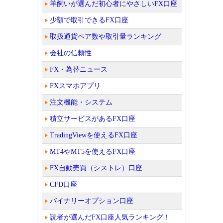
羊飼いが選んだ初心者にやさしいFX口座
少額で取引できるFX口座
取扱通貨ペア数や取引量ランキング
会社の信頼性
FX・為替ニュース
FXスマホアプリ
注文機能・システム
積立サービスがあるFX口座
TradingViewを使えるFX口座
MT4やMT5を使えるFX口座
FX自動売買（シストレ）口座
CFD口座
バイナリーオプション口座
読者が選んだFX口座人気ランキング！