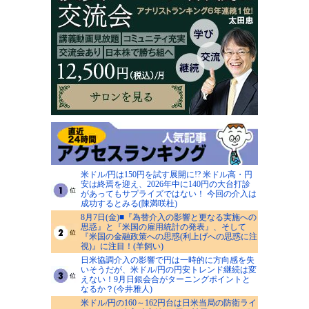
米ドル/円は150円を試す展開に!? 米ドル高・円
安は終焉を迎え、2026年中に140円の大台打診
があってもサプライズではない！ 今回の介入は
成功するとみる(陳満咲杜)
8月7日(金)■『為替介入の影響と更なる実施への
思惑』と『米国の雇用統計の発表』、そして
『米国の金融政策への思惑(利上げへの思惑に注
視)』に注目！(羊飼い)
日米協調介入の影響で円は一時的に方向感を失
いそうだが、米ドル/円の円安トレンド継続は変
えない！9月日銀会合がターニングポイントと
なるか？(今井雅人)
米ドル/円の160～162円台は日米当局の防衛ライ