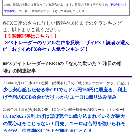
ため、最新の情報とは異なっている場合があります。最新の情報はザイFX！の
「FX会社おす
すめ比較」
や、各FX会社の公式サイトなどで確認してください
各FX口座のさらに詳しい情報や10位までの全ランキング
は、以下よりご覧ください。
【※関連記事はこちら！】
⇒
FXトレーダーのリアルな声を反映！ ザイFX！読者が選ん
だ「おすすめFX会社」人気ランキング！
■FXデイトレーダーZEROの「なんで動いた？ 昨日の相
場」の関連記事
2026年06月11日(木)15:30公開 [持田有紀子の「戦うオンナのマーケット日記」]
少し安心感もたせる米CPIでもドル円160円に居座る、利上
げ予想のECB会合だがすっかりユーロに織り込み済み
2026年06月09日(火)10:02公開 [ロンドン発!松崎美子のFXマーケットレター]
ECBの0.25％利上げはほぼ完全に織り込まれているが最大
の関心はそこじゃない！目先、ユーロは苦戦を強いられそ
うだが、中長期的にはまだ前向きにとらえ…