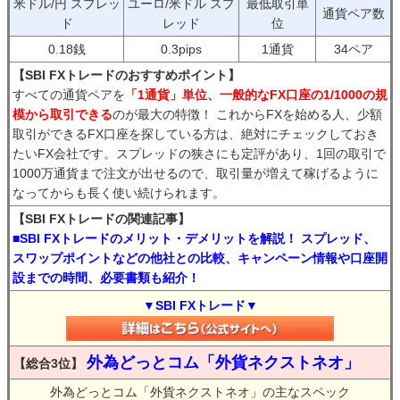
米ドル/円 スプレッ
ユーロ/米ドル スプ
最低取引単
通貨ペア数
ド
レッド
位
0.18銭
0.3pips
1通貨
34ペア
【SBI FXトレードのおすすめポイント】
すべての通貨ペアを
「1通貨」単位、一般的なFX口座の1/1000の規
模から取引できる
のが最大の特徴！ これからFXを始める人、少額
取引ができるFX口座を探している方は、絶対にチェックしておき
たいFX会社です。スプレッドの狭さにも定評があり、1回の取引で
1000万通貨まで注文が出せるので、取引量が増えて稼げるように
なってからも長く使い続けられます。
【SBI FXトレードの関連記事】
■SBI FXトレードのメリット・デメリットを解説！ スプレッド、
スワップポイントなどの他社との比較、キャンペーン情報や口座開
設までの時間、必要書類も紹介！
▼SBI FXトレード▼
外為どっとコム「外貨ネクストネオ」
【総合3位】
外為どっとコム「外貨ネクストネオ」の主なスペック