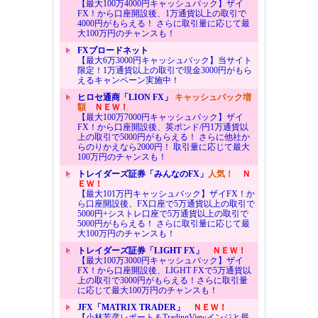
【最大100万4000円キャッシュバック】ザイ
FX！から口座開設後、1万通貨以上の取引で
4000円がもらえる！ さらに取引量に応じて最
大100万円のチャンスも！
FXブロードネット
【最大6万3000円キャッシュバック】当サイト
限定！1万通貨以上の取引で現金3000円がもら
えるキャンペーン実施中！
ヒロセ通商「LION FX」
キャッシュバック増
額
ＮＥＷ！
【最大100万7000円キャッシュバック】ザイ
FX！から口座開設後、英ポンド/円1万通貨以
上の取引で5000円がもらえる！ さらに他社か
らのりかえなら2000円！ 取引量に応じて最大
100万円のチャンスも！
トレイダーズ証券「みんなのFX」
人気！
Ｎ
ＥＷ！
【最大101万円キャッシュバック】ザイFX！か
ら口座開設後、FX口座で5万通貨以上の取引で
5000円+シストレ口座で5万通貨以上の取引で
5000円がもらえる！ さらに取引量に応じて最
大100万円のチャンスも！
トレイダーズ証券「LIGHT FX」
ＮＥＷ！
【最大100万3000円キャッシュバック】ザイ
FX！から口座開設後、LIGHT FXで5万通貨以
上の取引で3000円がもらえる！さらに取引量
に応じて最大100万円のチャンスも！
JFX「MATRIX TRADER」
ＮＥＷ！
【小林芳彦レポート＆TradingViewインジと最