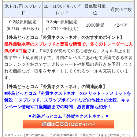
米ドル/円 スプレッ
ユーロ/米ドル スプ
最低取引単
通貨ペア数
ド
レッド
位
0.2銭原則固定
0.3pips原則固定
1000通貨
42ペア
(9-27時・例外あり)
(9-27時・例外あり)
【外為どっとコム「外貨ネクストネオ」のおすすめポイント】
業界最狭水準のスプレッドと豊富な情報で、多くのトレーダーに人
気のFX口座
です。FX取引が初めての初心者から、スキル向上を目
指す中・上級者向けまで、各自のレベルにあわせて受講できる学習
コンテンツも魅力です。比較チャートや相場の先行きを予測してく
れる機能など、取引をサポートしてくれるツールも充実していま
す。
【外為どっとコム「外貨ネクストネオ」の関連記事】
■外為どっとコム「外貨ネクストネオ」のメリット・デメリットを
解説！ スプレッド、スワップポイントなどの他社との比較、キャ
ンペーン情報や口座開設までの時間、必要書類も紹介！
▼外為どっとコム「外貨ネクストネオ」▼
※スプレッドはすべて例外あり。この表は2026年8月3日時点のデータをもとに作成している