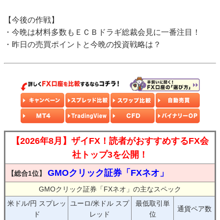
【今後の作戦】
・今晩は材料多数もＥＣＢドラギ総裁会見に一番注目！
・昨日の売買ポイントと今晩の投資戦略は？
【2026年8月】ザイFX！読者がおすすめするFX会
社トップ3を公開！
GMOクリック証券「FXネオ」
【総合1位】
GMOクリック証券「FXネオ」の主なスペック
米ドル/円 スプレッ
ユーロ/米ドル スプ
最低取引単
通貨ペア数
ド
レッド
位