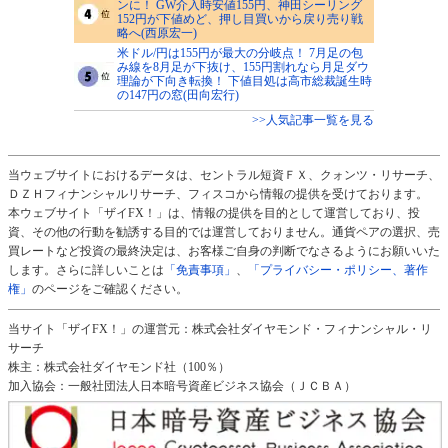
ンに！ GW介入時安値155円、神田シーリング
152円が下値めど、押し目買いから戻り売り戦
略へ(西原宏一)
米ドル/円は155円が最大の分岐点！ 7月足の包
み線を8月足が下抜け、155円割れなら月足ダウ
理論が下向き転換！ 下値目処は高市総裁誕生時
の147円の窓(田向宏行)
>>人気記事一覧を見る
当ウェブサイトにおけるデータは、セントラル短資ＦＸ、クォンツ・リサーチ、
ＤＺＨフィナンシャルリサーチ、フィスコから情報の提供を受けております。
本ウェブサイト「ザイFX！」は、情報の提供を目的として運営しており、投
資、その他の行動を勧誘する目的では運営しておりません。通貨ペアの選択、売
買レートなど投資の最終決定は、お客様ご自身の判断でなさるようにお願いいた
します。さらに詳しいことは
「免責事項」
、
「プライバシー・ポリシー、著作
権」
のページをご確認ください。
当サイト「ザイFX！」の運営元：株式会社ダイヤモンド・フィナンシャル・リ
サーチ
株主：株式会社ダイヤモンド社（100％）
加入協会：一般社団法人日本暗号資産ビジネス協会（ＪＣＢＡ）