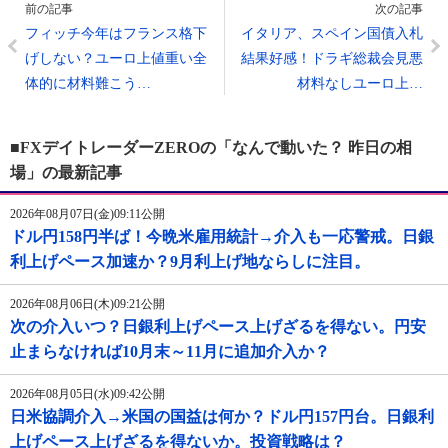
前の記事
次の記事
フィッチ今年はフランス格下
イタリア、スペイン国債入札
げしない？ユーロ上値重い全
結果好感！ドラギ総裁会見悪
体的に材料難こう…
材料なしユーロ上…
■FXデイトレーダーZEROの「なんで動いた？ 昨日の相
場」の最新記事
2026年08月07日(金)09:11公開
ドル円158円半ば！今晩米雇用統計→介入も一応警戒。日銀
利上げペース加速か？9月利上げ地ならしに注目。
2026年08月06日(木)09:21公開
次の介入いつ？日銀利上げペース上げざるを得ない。円安
止まらなければ10月末～11月に追加介入か？
2026年08月05日(水)09:42公開
日米協調介入→米国の国益は何か？ドル円157円台。日銀利
上げペース上げざるを得ないか。投資戦略は？