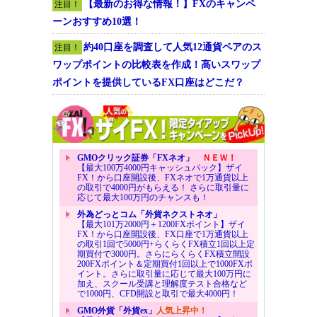
【最新のお得な情報！】FXのキャンペ
注目！
ーンおすすめ10選！
約40口座を調査して人気12通貨ペアのス
注目！
ワップポイントの比較表を作成！高いスワップ
ポイントを提供しているFX口座はどこだ？
GMOクリック証券「FXネオ」
ＮＥＷ！
【最大100万4000円キャッシュバック】ザイ
FX！から口座開設後、FXネオで1万通貨以上
の取引で4000円がもらえる！ さらに取引量に
応じて最大100万円のチャンスも！
外為どっとコム「外貨ネクストネオ」
【最大101万2000円＋1200FXポイント】ザイ
FX！から口座開設後、FX口座で1万通貨以上
の取引1回で5000円+らくらくFX積立1回以上定
期買付で3000円。さらにらくらくFX積立開設
200FXポイント＆定期買付1回以上で1000FXポ
イント。さらに取引量に応じて最大100万円に
加え、スクール受講と理解度テスト合格など
で1000円、CFD開設と取引で最大4000円！
GMO外貨「外貨ex」
人気上昇中！