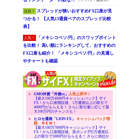
スプレッドが狭いおすすめFX口座が見
注目！
つかる！ 【人気13通貨ペアのスプレッド比較
表】
「メキシコペソ/円」のスワップポイント
人気！
を比較！ 高い順にランキングして、おすすめの
FX口座も紹介！ 「メキシコペソ/円」の見通し
やチャートも確認
GMO外貨「外貨ex」
人気上昇中！
【最大100万4000円キャッシュバック】ザイ
FX！から口座開設後、1万通貨以上の取引で
4000円がもらえる！ さらに取引量に応じて最
大100万円のチャンスも！
ヒロセ通商「LION FX」
キャッシュバック増
額
ＮＥＷ！
【最大100万7000円キャッシュバック】ザイ
FX！から口座開設後、英ポンド/円1万通貨以
上の取引で5000円がもらえる！ さらに他社か