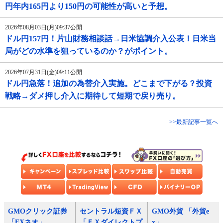
円年内165円より150円の可能性が高いと予想。
2026年08月03日(月)09:37公開
ドル円157円！片山財務相談話→日米協調介入公表！日米当
局がどの水準を狙っているのか？がポイント。
2026年07月31日(金)09:11公開
ドル円急落！追加の為替介入実施。どこまで下がる？投資
戦略→ダメ押し介入に期待して短期で戻り売り。
>>最新記事一覧へ
GMOクリック証券
セントラル短資ＦＸ
GMO外貨 「外貨e
「FXネオ」
「ＦＸダイレクトプ
x」