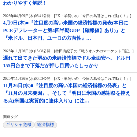
わかりやすく解説！
2026年04月09日(木)06:41公開 [FX・羊飼いの「今日の為替はこれで動く！」]
4月9日(木)■『注目度の高い米国の経済指標の発表(本日に
PCEデフレーターと第4四半期GDP【確報値】あり)』と
『米ドル、日本円、ユーロの方向性』…
2025年11月26日(水)15:08公開 [持田有紀子の「戦うオンナのマーケット日記」]
遅れて出てきた弱めの米経済指標でドル全面安へ、ドル円
155円台まで下落だが押し目買いもしっかり
2025年11月26日(水)06:53公開 [FX・羊飼いの「今日の為替はこれで動く！」]
11月26日(水)■『注目度の高い米国の経済指標の発表』と
『11月の月末要因』、そして『明日に米国の感謝祭を控え
る点(米国は実質的に連休入り)』に注…
関連タグ
ギリシャ危機
経済指標