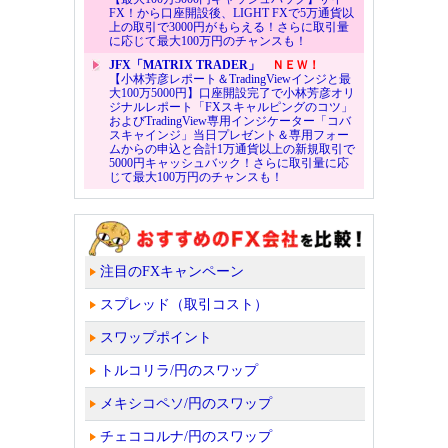
FX！から口座開設後、LIGHT FXで5万通貨以
上の取引で3000円がもらえる！さらに取引量
に応じて最大100万円のチャンスも！
JFX「MATRIX TRADER」
ＮＥＷ！
【小林芳彦レポート＆TradingViewインジと最
大100万5000円】口座開設完了で小林芳彦オリ
ジナルレポート「FXスキャルピングのコツ」
およびTradingView専用インジケーター「コバ
スキャインジ」当日プレゼント＆専用フォー
ムからの申込と合計1万通貨以上の新規取引で
5000円キャッシュバック！さらに取引量に応
じて最大100万円のチャンスも！
注目のFXキャンペーン
スプレッド（取引コスト）
スワップポイント
トルコリラ/円のスワップ
メキシコペソ/円のスワップ
チェココルナ/円のスワップ