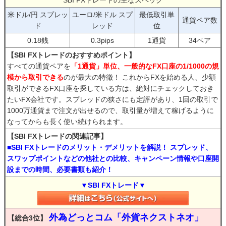
SBI FXトレードの主なスペック
米ドル/円 スプレッ
ユーロ/米ドル スプ
最低取引単
通貨ペア数
ド
レッド
位
0.18銭
0.3pips
1通貨
34ペア
【SBI FXトレードのおすすめポイント】
すべての通貨ペアを
「1通貨」単位、一般的なFX口座の1/1000の規
模から取引できる
のが最大の特徴！ これからFXを始める人、少額
取引ができるFX口座を探している方は、絶対にチェックしておき
たいFX会社です。スプレッドの狭さにも定評があり、1回の取引で
1000万通貨まで注文が出せるので、取引量が増えて稼げるように
なってからも長く使い続けられます。
【SBI FXトレードの関連記事】
■SBI FXトレードのメリット・デメリットを解説！ スプレッド、
スワップポイントなどの他社との比較、キャンペーン情報や口座開
設までの時間、必要書類も紹介！
▼SBI FXトレード▼
外為どっとコム「外貨ネクストネオ」
【総合3位】