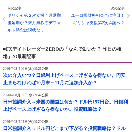
前の記事
次の記事
ギリシャ第２次支援４月選挙
ユーロ圏財務相会合に注目！
後延期か？来月無秩序デフォ
ギリシャ支援第2次承認へ？
ルト懸念は現状な…
■FXデイトレーダーZEROの「なんで動いた？ 昨日の相
場」の最新記事
2026年08月06日(木)09:21公開
次の介入いつ？日銀利上げペース上げざるを得ない。円安
止まらなければ10月末～11月に追加介入か？
2026年08月05日(水)09:42公開
日米協調介入→米国の国益は何か？ドル円157円台。日銀利
上げペース上げざるを得ないか。投資戦略は？
2026年08月04日(火)09:29公開
日米協調介入→ドル円どこまで下がる？投資戦略は？ドル