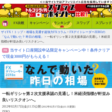
FX比較
キャンペーン
ランキング
スワップ
スプレッド
ザイFX！トップ
>
相場を見通す超強力FXコラム
>
FXデイトレーダーZEROの
「なんで動いた？ 昨日の相場」
> 一転ギリシャ第２次支援承認の見通し！米経済
指標が軒並み良いリスクオンへ。
当サイト口座開設申込限定キャンペーン中！条件クリア
で現金3000円がもらえる！
一転ギリシャ第２次支援承認の見通し！
米経済指標が軒並み
良いリスクオンへ。
2012年02月17日(金)11:35公開
[2012年02月17日(金)11:35更新]
ZERO