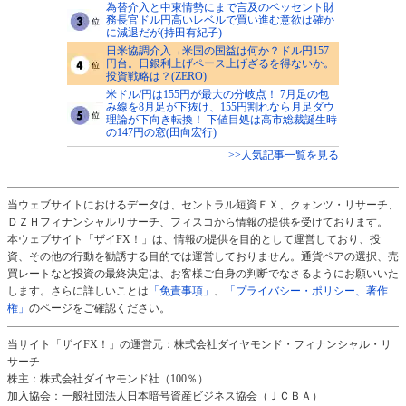
為替介入と中東情勢にまで言及のベッセント財
務長官ドル円高いレベルで買い進む意欲は確か
に減退だが(持田有紀子)
日米協調介入→米国の国益は何か？ドル円157
円台。日銀利上げペース上げざるを得ないか。
投資戦略は？(ZERO)
米ドル/円は155円が最大の分岐点！ 7月足の包
み線を8月足が下抜け、155円割れなら月足ダウ
理論が下向き転換！ 下値目処は高市総裁誕生時
の147円の窓(田向宏行)
>>人気記事一覧を見る
当ウェブサイトにおけるデータは、セントラル短資ＦＸ、クォンツ・リサーチ、
ＤＺＨフィナンシャルリサーチ、フィスコから情報の提供を受けております。
本ウェブサイト「ザイFX！」は、情報の提供を目的として運営しており、投
資、その他の行動を勧誘する目的では運営しておりません。通貨ペアの選択、売
買レートなど投資の最終決定は、お客様ご自身の判断でなさるようにお願いいた
します。さらに詳しいことは
「免責事項」
、
「プライバシー・ポリシー、著作
権」
のページをご確認ください。
当サイト「ザイFX！」の運営元：株式会社ダイヤモンド・フィナンシャル・リ
サーチ
株主：株式会社ダイヤモンド社（100％）
加入協会：一般社団法人日本暗号資産ビジネス協会（ＪＣＢＡ）