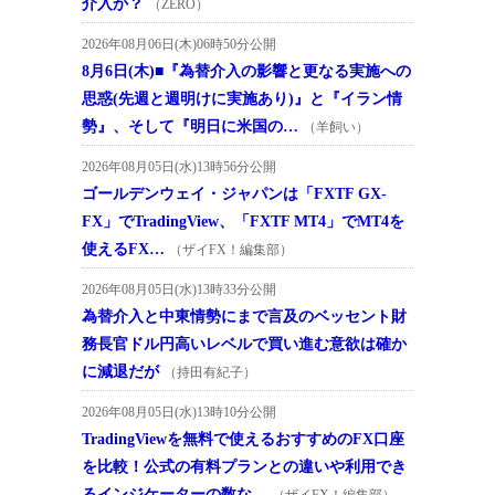
介入か？
（ZERO）
2026年08月06日(木)06時50分公開
8月6日(木)■『為替介入の影響と更なる実施への
思惑(先週と週明けに実施あり)』と『イラン情
勢』、そして『明日に米国の…
（羊飼い）
2026年08月05日(水)13時56分公開
ゴールデンウェイ・ジャパンは「FXTF GX-
FX」でTradingView、「FXTF MT4」でMT4を
使えるFX…
（ザイFX！編集部）
2026年08月05日(水)13時33分公開
為替介入と中東情勢にまで言及のベッセント財
務長官ドル円高いレベルで買い進む意欲は確か
に減退だが
（持田有紀子）
2026年08月05日(水)13時10分公開
TradingViewを無料で使えるおすすめのFX口座
を比較！公式の有料プランとの違いや利用でき
るインジケーターの数な…
（ザイFX！編集部）