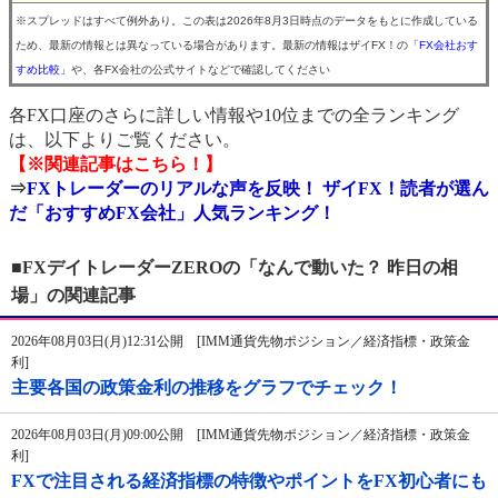
※スプレッドはすべて例外あり。この表は2026年8月3日時点のデータをもとに作成している
ため、最新の情報とは異なっている場合があります。最新の情報はザイFX！の
「FX会社おす
すめ比較」
や、各FX会社の公式サイトなどで確認してください
各FX口座のさらに詳しい情報や10位までの全ランキング
は、以下よりご覧ください。
【※関連記事はこちら！】
⇒
FXトレーダーのリアルな声を反映！ ザイFX！読者が選ん
だ「おすすめFX会社」人気ランキング！
■FXデイトレーダーZEROの「なんで動いた？ 昨日の相
場」の関連記事
2026年08月03日(月)12:31公開 [IMM通貨先物ポジション／経済指標・政策金
利]
主要各国の政策金利の推移をグラフでチェック！
2026年08月03日(月)09:00公開 [IMM通貨先物ポジション／経済指標・政策金
利]
FXで注目される経済指標の特徴やポイントをFX初心者にも