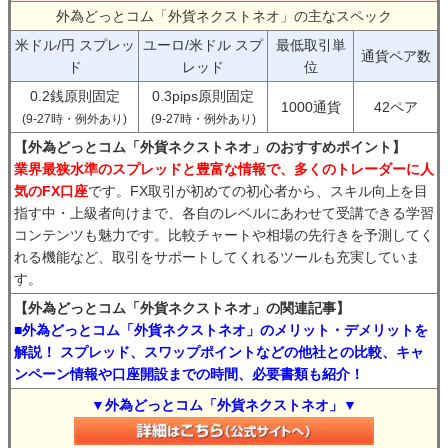
外為どっとコム「外貨ネクストネオ」の主なスペック
米ドル/円 スプレッ
ユーロ/米ドル スプ
最低取引単
通貨ペア数
ド
レッド
位
0.2銭原則固定
0.3pips原則固定
1000通貨
42ペア
(9-27時・例外あり)
(9-27時・例外あり)
【外為どっとコム「外貨ネクストネオ」のおすすめポイント】
業界最狭水準のスプレッドと豊富な情報で、多くのトレーダーに人
気のFX口座
です。FX取引が初めての初心者から、スキル向上を目
指す中・上級者向けまで、各自のレベルにあわせて受講できる学習
コンテンツも魅力です。比較チャートや相場の先行きを予測してく
れる機能など、取引をサポートしてくれるツールも充実していま
す。
【外為どっとコム「外貨ネクストネオ」の関連記事】
■外為どっとコム「外貨ネクストネオ」のメリット・デメリットを
解説！ スプレッド、スワップポイントなどの他社との比較、キャ
ンペーン情報や口座開設までの時間、必要書類も紹介！
▼外為どっとコム「外貨ネクストネオ」▼