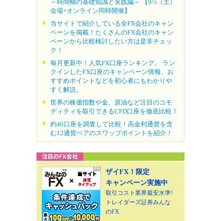
～時間軸の基礎知識と実践編～ 【9/5（土）
会場+オンライン同時開催】
当サイトで紹介している全FX会社のキャン
ペーンを掲載！たくさんのFX会社のキャン
ペーンから比較検討したい方は是非チェッ
ク！
毎月更新中！人気FX口座ランキング。 ラン
クインしたFX口座のキャンペーン情報、お
すすめポイントなどを初心者にもわかりや
すく解説。
世界の株価指数や金、原油など注目のコモ
ディティを取引できるCFD口座を徹底比較！
約40口座を調査して比較！高金利通貨を含
む12通貨ペアのスワップポイントを紹介！
ザイFX！限定
キャンペーン実施中
取引コスト業界最安水準!
トレイダーズ証券みんな
のFX