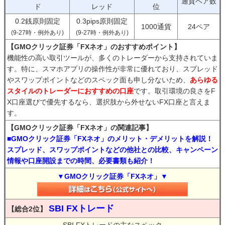
通貨ペア数
ド
レッド
位
0.2銭原則固定
0.3pips原則固定
1000通貨
24ペア
(9-27時・例外あり)
(9-27時・例外あり)
【GMOクリック証券「FXネオ」のおすすめポイント】
機能性の高い取引ツールが、多くのトレーダーから支持されていま
す。特に、スマホアプリの操作性が非常に優れており、スプレッド
やスワップポイントなどのスペック面も申し分ないため、
あらゆる
スタイルのトレーダーにおすすめの口座
です。取引環境の良さをF
X口座選びで優先するなら、選択肢から外せないFX口座と言えま
す。
【GMOクリック証券「FXネオ」の関連記事】
■GMOクリック証券「FXネオ」のメリット・デメリットを解説！
スプレッド、スワップポイントなどの他社との比較、キャンペーン
情報や口座開設までの時間、必要書類も紹介！
▼GMOクリック証券「FXネオ」▼
SBI FXトレード
【総合2位】