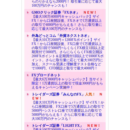
らのりかえなら2000円！ 取引量に応じて最大
100万円のチャンスも！
GMOクリック証券「FXネオ」
ＮＥＷ！
【最大100万4000円キャッシュバック】ザイ
FX！から口座開設後、FXネオで1万通貨以上
の取引で4000円がもらえる！ さらに取引量に
応じて最大100万円のチャンスも！
外為どっとコム「外貨ネクストネオ」
【最大101万2000円＋1200FXポイント】ザイ
FX！から口座開設後、FX口座で1万通貨以上
の取引1回で5000円+らくらくFX積立1回以上定
期買付で3000円。さらにらくらくFX積立開設
200FXポイント＆定期買付1回以上で1000FXポ
イント。さらに取引量に応じて最大100万円に
加え、スクール受講と理解度テスト合格など
で1000円、CFD開設と取引で最大4000円！
FXブロードネット
【最大6万3000円キャッシュバック】当サイト
限定！1万通貨以上の取引で現金3000円がもら
えるキャンペーン実施中！
トレイダーズ証券「みんなのFX」
人気！
Ｎ
ＥＷ！
【最大101万円キャッシュバック】ザイFX！か
ら口座開設後、FX口座で5万通貨以上の取引で
5000円+シストレ口座で5万通貨以上の取引で
5000円がもらえる！ さらに取引量に応じて最
大100万円のチャンスも！
トレイダーズ証券「LIGHT FX」
ＮＥＷ！
【最大100万3000円キャッシュバック】ザイ