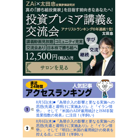
8月5日(水)■『為替介入の影響と更なる実施への
思惑(先週と週明けに実施あり)』と『イラン情
勢』、そして『米国のADP雇用統計とISM非製
造業指数の発表』に注目！(羊飼い)
8月6日(木)■『為替介入の影響と更なる実施への
思惑(先週と週明けに実施あり)』と『イラン情
勢』、そして『明日に米国の雇用統計の発表を
控える点』に注目！(羊飼い)