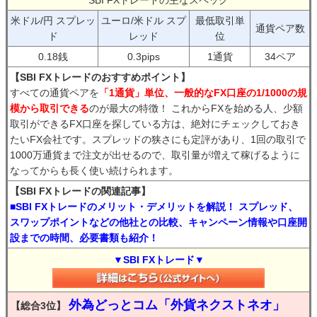
SBI FXトレードの主なスペック
米ドル/円 スプレッ
ユーロ/米ドル スプ
最低取引単
通貨ペア数
ド
レッド
位
0.18銭
0.3pips
1通貨
34ペア
【SBI FXトレードのおすすめポイント】
すべての通貨ペアを
「1通貨」単位、一般的なFX口座の1/1000の規
模から取引できる
のが最大の特徴！ これからFXを始める人、少額
取引ができるFX口座を探している方は、絶対にチェックしておき
たいFX会社です。スプレッドの狭さにも定評があり、1回の取引で
1000万通貨まで注文が出せるので、取引量が増えて稼げるように
なってからも長く使い続けられます。
【SBI FXトレードの関連記事】
■SBI FXトレードのメリット・デメリットを解説！ スプレッド、
スワップポイントなどの他社との比較、キャンペーン情報や口座開
設までの時間、必要書類も紹介！
▼SBI FXトレード▼
外為どっとコム「外貨ネクストネオ」
【総合3位】