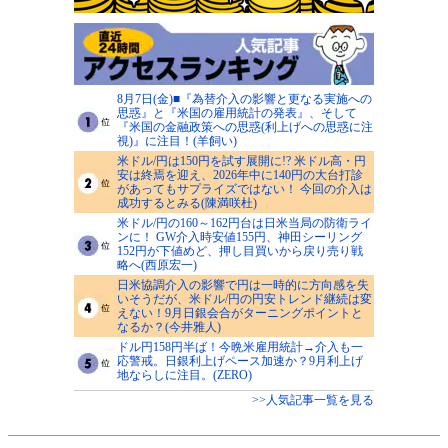
8月7日(金)■『為替介入の影響と更なる実施への
思惑』と『米国の雇用統計の発表』、そして
『米国の金融政策への思惑(利上げへの思惑に注
視)』に注目！(羊飼い)
米ドル/円は150円を試す展開に!? 米ドル高・円
安は終焉を迎え、2026年中に140円の大台打診
があってもサプライズではない！ 今回の介入は
成功するとみる(陳満咲杜)
米ドル/円の160～162円台は日米当局の防衛ライ
ンに！ GW介入時安値155円、神田シーリング
152円が下値めど、押し目買いから戻り売り戦
略へ(西原宏一)
日米協調介入の影響で円は一時的に方向感を失
いそうだが、米ドル/円の円安トレンド継続は変
えない！9月日銀会合がターニングポイントと
なるか？(今井雅人)
ドル円158円半ば！今晩米雇用統計→介入も一
応警戒。日銀利上げペース加速か？9月利上げ
地ならしに注目。(ZERO)
>>人気記事一覧を見る