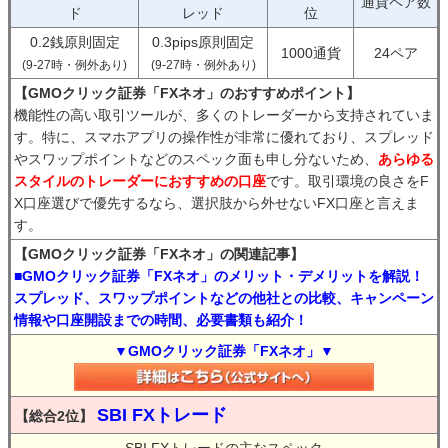
通貨ペア数
ド
レッド
位
0.2銭原則固定
0.3pips原則固定
1000通貨
24ペア
(9-27時・例外あり)
(9-27時・例外あり)
【GMOクリック証券「FXネオ」のおすすめポイント】
機能性の高い取引ツールが、多くのトレーダーから支持されていま
す。特に、スマホアプリの操作性が非常に優れており、スプレッド
やスワップポイントなどのスペック面も申し分ないため、
あらゆる
スタイルのトレーダーにおすすめの口座
です。取引環境の良さをF
X口座選びで優先するなら、選択肢から外せないFX口座と言えま
す。
【GMOクリック証券「FXネオ」の関連記事】
■GMOクリック証券「FXネオ」のメリット・デメリットを解説！
スプレッド、スワップポイントなどの他社との比較、キャンペーン
情報や口座開設までの時間、必要書類も紹介！
▼GMOクリック証券「FXネオ」▼
SBI FXトレード
【総合2位】