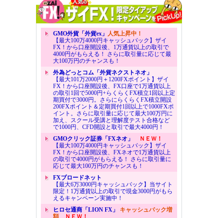
GMO外貨「外貨ex」
人気上昇中！
【最大100万4000円キャッシュバック】ザイ
FX！から口座開設後、1万通貨以上の取引で
4000円がもらえる！ さらに取引量に応じて最
大100万円のチャンスも！
外為どっとコム「外貨ネクストネオ」
【最大101万2000円＋1200FXポイント】ザイ
FX！から口座開設後、FX口座で1万通貨以上
の取引1回で5000円+らくらくFX積立1回以上定
期買付で3000円。さらにらくらくFX積立開設
200FXポイント＆定期買付1回以上で1000FXポ
イント。さらに取引量に応じて最大100万円に
加え、スクール受講と理解度テスト合格など
で1000円、CFD開設と取引で最大4000円！
GMOクリック証券「FXネオ」
ＮＥＷ！
【最大100万4000円キャッシュバック】ザイ
FX！から口座開設後、FXネオで1万通貨以上
の取引で4000円がもらえる！ さらに取引量に
応じて最大100万円のチャンスも！
FXブロードネット
【最大6万3000円キャッシュバック】当サイト
限定！1万通貨以上の取引で現金3000円がもら
えるキャンペーン実施中！
ヒロセ通商「LION FX」
キャッシュバック増
額
ＮＥＷ！