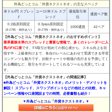
外為どっとコム「外貨ネクストネオ」の主なスペック
米ドル/円 スプレッ
ユーロ/米ドル スプ
最低取引単
通貨ペア数
ド
レッド
位
0.2銭原則固定
0.3pips原則固定
1000通貨
42ペア
(9-27時・例外あり)
(9-27時・例外あり)
【外為どっとコム「外貨ネクストネオ」のおすすめポイント】
業界最狭水準のスプレッドと豊富な情報で、多くのトレーダーに人
気のFX口座
です。FX取引が初めての初心者から、スキル向上を目
指す中・上級者向けまで、各自のレベルにあわせて受講できる学習
コンテンツも魅力です。比較チャートや相場の先行きを予測してく
れる機能など、取引をサポートしてくれるツールも充実していま
す。
【外為どっとコム「外貨ネクストネオ」の関連記事】
■外為どっとコム「外貨ネクストネオ」のメリット・デメリットを
解説！ スプレッド、スワップポイントなどの他社との比較、キャ
ンペーン情報や口座開設までの時間、必要書類も紹介！
▼外為どっとコム「外貨ネクストネオ」▼