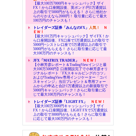
【最大100万7000円キャッシュバック】ザイ
FX！から口座開設後、英ポンド/円1万通貨以
上の取引で5000円がもらえる！ さらに他社か
らのりかえなら2000円！ 取引量に応じて最大
100万円のチャンスも！
トレイダーズ証券「みんなのFX」
人気！
Ｎ
ＥＷ！
【最大101万円キャッシュバック】ザイFX！か
ら口座開設後、FX口座で5万通貨以上の取引で
5000円+シストレ口座で5万通貨以上の取引で
5000円がもらえる！ さらに取引量に応じて最
大100万円のチャンスも！
JFX「MATRIX TRADER」
ＮＥＷ！
【小林芳彦レポート＆TradingViewインジと最
大100万5000円】口座開設完了で小林芳彦オリ
ジナルレポート「FXスキャルピングのコツ」
およびTradingView専用インジケーター「コバ
スキャインジ」当日プレゼント＆専用フォー
ムからの申込と合計1万通貨以上の新規取引で
5000円キャッシュバック！さらに取引量に応
じて最大100万円のチャンスも！
トレイダーズ証券「LIGHT FX」
ＮＥＷ！
【最大100万3000円キャッシュバック】ザイ
FX！から口座開設後、LIGHT FXで5万通貨以
上の取引で3000円がもらえる！さらに取引量
に応じて最大100万円のチャンスも！