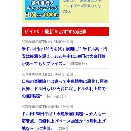
取引コスト業界最安水準!
トレイダーズ証券みんな
のFX
ザイFX！最新＆おすすめ記事
2026年08月07日(金)18時09分公開
米ドル/円は150円を試す展開に!? 米ドル高・円
安は終焉を迎え、2026年中に140円の大台打診
があってもサプライズ…
（陳満咲杜）
2026年08月07日(金)15時43分公開
口先の楽観論とは違って中東情勢は悪化し原油
反発、ドル円も158円台に戻しドル金利上昇で
の雇用統計
（持田有紀子）
2026年08月07日(金)09時11分公開
ドル円158円半ば！今晩米雇用統計→介入も一
応警戒。日銀利上げペース加速か？9月利上げ
地ならしに注目。
（ZERO）