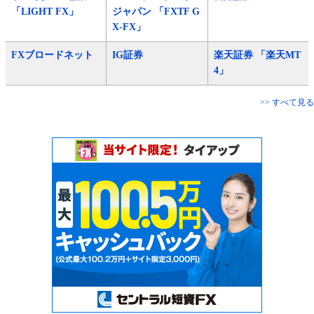
「LIGHT FX」
ジャパン 「FXTF G
X-FX」
FXブロードネット
IG証券
楽天証券 「楽天MT
4」
>> すべて見る