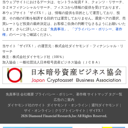
当ウェブサイトにおけるデータは、セントラル短資ＦＸ、クォンツ・リサーチ、
ＤＺＨフィナンシャルリサーチ、フィスコから情報の提供を受けております。
本ウェブサイト「ザイFX！」は、情報の提供を目的として運営しており、投
資、その他の行動を勧誘する目的では運営しておりません。通貨ペアの選択、売
買レートなど投資の最終決定は、お客様ご自身の判断でなさるようにお願いいた
します。さらに詳しいことは
「免責事項」
、
「プライバシー・ポリシー、著作
権」
のページをご確認ください。
当サイト「ザイFX！」の運営元：株式会社ダイヤモンド・フィナンシャル・リ
サーチ
株主：株式会社ダイヤモンド社（100％）
加入協会：一般社団法人日本暗号資産ビジネス協会（ＪＣＢＡ）
免責事項
会社概要
プライバシー・ポリシー、著作権
サイトマップ
タグ一覧
広告のご案内
ダイヤモンド社のサイト
ダイヤモンド・オンライン
|
週刊ダイヤモンド
|
ザイ・オンライン
|
クリプトインサイト
|
ザイFX！
2026 Diamond Financial Research,Inc All Rights Reserved.