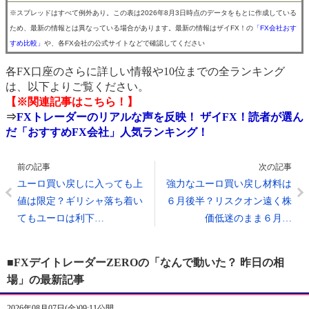
※スプレッドはすべて例外あり。この表は2026年8月3日時点のデータをもとに作成している
ため、最新の情報とは異なっている場合があります。最新の情報はザイFX！の
「FX会社おす
すめ比較」
や、各FX会社の公式サイトなどで確認してください
各FX口座のさらに詳しい情報や10位までの全ランキング
は、以下よりご覧ください。
【※関連記事はこちら！】
⇒
FXトレーダーのリアルな声を反映！ ザイFX！読者が選ん
だ「おすすめFX会社」人気ランキング！
前の記事
次の記事
ユーロ買い戻しに入っても上
強力なユーロ買い戻し材料は
値は限定？ギリシャ落ち着い
６月後半？リスクオン遠く株
てもユーロは利下…
価低迷のまま６月…
■FXデイトレーダーZEROの「なんで動いた？ 昨日の相
場」の最新記事
2026年08月07日(金)09:11公開