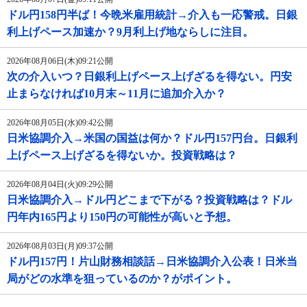
ドル円158円半ば！今晩米雇用統計→介入も一応警戒。日銀
利上げペース加速か？9月利上げ地ならしに注目。
2026年08月06日(木)09:21公開
次の介入いつ？日銀利上げペース上げざるを得ない。円安
止まらなければ10月末～11月に追加介入か？
2026年08月05日(水)09:42公開
日米協調介入→米国の国益は何か？ドル円157円台。日銀利
上げペース上げざるを得ないか。投資戦略は？
2026年08月04日(火)09:29公開
日米協調介入→ドル円どこまで下がる？投資戦略は？ドル
円年内165円より150円の可能性が高いと予想。
2026年08月03日(月)09:37公開
ドル円157円！片山財務相談話→日米協調介入公表！日米当
局がどの水準を狙っているのか？がポイント。