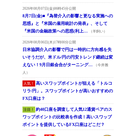
2026年08月07日(金)06時45分公開
8月7日(金)■『為替介入の影響と更なる実施への
思惑』と『米国の雇用統計の発表』、そして
『米国の金融政策への思惑(利上…
（羊飼い）
2026年08月06日(木)17時00分公開
日米協調介入の影響で円は一時的に方向感を失
いそうだが、米ドル/円の円安トレンド継続は変
えない！9月日銀会合がターニング…
（今井雅
人）
高いスワップポイントが狙える「トルコ
人気！
リラ/円」。スワップポイントが高いおすすめの
FX口座は？
約40口座を調査して人気12通貨ペアのス
注目！
ワップポイントの比較表を作成！高いスワップ
ポイントを提供しているFX口座はどこだ？