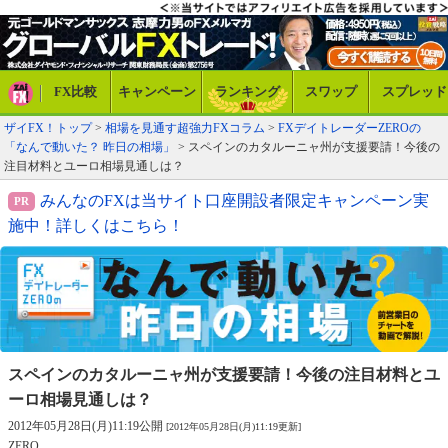
FX比較
キャンペーン
ランキング
スワップ
スプレッド
ザイFX！トップ
>
相場を見通す超強力FXコラム
>
FXデイトレーダーZEROの
「なんで動いた？ 昨日の相場」
> スペインのカタルーニャ州が支援要請！今後の
注目材料とユーロ相場見通しは？
みんなのFXは当サイト口座開設者限定キャンペーン実
施中！詳しくはこちら！
スペインのカタルーニャ州が支援要請！
今後の注目材料とユ
ーロ相場見通しは？
2012年05月28日(月)11:19公開
[2012年05月28日(月)11:19更新]
ZERO