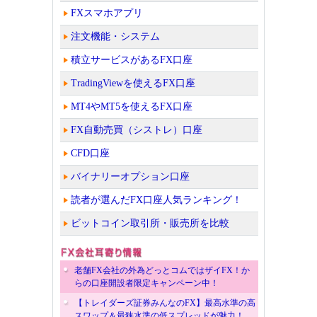
FXスマホアプリ
注文機能・システム
積立サービスがあるFX口座
TradingViewを使えるFX口座
MT4やMT5を使えるFX口座
FX自動売買（シストレ）口座
CFD口座
バイナリーオプション口座
読者が選んだFX口座人気ランキング！
ビットコイン取引所・販売所を比較
老舗FX会社の外為どっとコムではザイFX！か
らの口座開設者限定キャンペーン中！
【トレイダーズ証券みんなのFX】最高水準の高
スワップ＆最狭水準の低スプレッドが魅力！