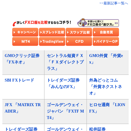
>>最新記事一覧へ
GMOクリック証券
セントラル短資ＦＸ
GMO外貨 「外貨e
「FXネオ」
「ＦＸダイレクトプ
x」
ラス」
SBI FXトレード
トレイダーズ証券
外為どっとコム
「みんなのFX」
「外貨ネクストネ
オ」
JFX 「MATRIX TR
ゴールデンウェイ・
ヒロセ通商 「LION
ADER」
ジャパン 「FXTF M
FX」
T4」
トレイダーズ証券
ゴールデンウェイ・
松井証券