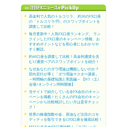
高金利で人気のトルコリラ。 約30のFX口座
の「トルコリラ/円」のスワップポイントを
調査して比較！
毎月更新中！人気FX口座ランキング。 ラン
クインしたFX口座のキャンペーン情報、お
すすめポイントなどを初心者にもわかりや
すく解説。
約40口座を調査して比較！高金利通貨を含
む12通貨ペアのスワップポイントを紹介！
なぜあなたのダウ理論は機能しないのか？
田向宏行が導く「ダウ理論マスター講座」
～時間軸の基礎知識と実践編～ 【9/5（土）
会場+オンライン同時開催】
当サイトで紹介している全FX会社のキャン
ペーンを掲載！たくさんのFX会社のキャン
ペーンから比較検討したい方は是非チェッ
ク！
世界の株価指数や金、原油など注目のコモ
ディティを取引できるCFD口座を徹底比較！
MT4おすすめFX口座比較！「スプレッド」