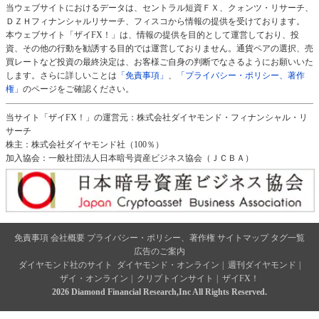
当ウェブサイトにおけるデータは、セントラル短資ＦＸ、クォンツ・リサーチ、
ＤＺＨフィナンシャルリサーチ、フィスコから情報の提供を受けております。
本ウェブサイト「ザイFX！」は、情報の提供を目的として運営しており、投
資、その他の行動を勧誘する目的では運営しておりません。通貨ペアの選択、売
買レートなど投資の最終決定は、お客様ご自身の判断でなさるようにお願いいた
します。さらに詳しいことは
「免責事項」
、
「プライバシー・ポリシー、著作
権」
のページをご確認ください。
当サイト「ザイFX！」の運営元：株式会社ダイヤモンド・フィナンシャル・リ
サーチ
株主：株式会社ダイヤモンド社（100％）
加入協会：一般社団法人日本暗号資産ビジネス協会（ＪＣＢＡ）
免責事項
会社概要
プライバシー・ポリシー、著作権
サイトマップ
タグ一覧
広告のご案内
ダイヤモンド社のサイト
ダイヤモンド・オンライン
|
週刊ダイヤモンド
|
ザイ・オンライン
|
クリプトインサイト
|
ザイFX！
2026 Diamond Financial Research,Inc All Rights Reserved.