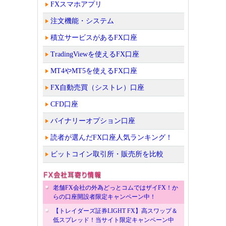
FXスマホアプリ
注文機能・システム
積立サービスがあるFX口座
TradingViewを使えるFX口座
MT4やMT5を使えるFX口座
FX自動売買（シストレ）口座
CFD口座
バイナリーオプション口座
読者が選んだFX口座人気ランキング！
ビットコイン取引所・販売所を比較
老舗FX会社の外為どっとコムではザイFX！か
らの口座開設者限定キャンペーン中！
【トレイダーズ証券LIGHT FX】高スワップ＆
低スプレッド！当サイト限定キャンペーン中