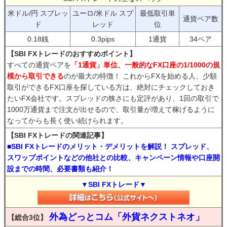
米ドル/円 スプレッ
ユーロ/米ドル スプ
最低取引単
通貨ペア数
ド
レッド
位
0.18銭
0.3pips
1通貨
34ペア
【SBI FXトレードのおすすめポイント】
すべての通貨ペアを
「1通貨」単位、一般的なFX口座の1/1000の規
模から取引できる
のが最大の特徴！ これからFXを始める人、少額
取引ができるFX口座を探している方は、絶対にチェックしておき
たいFX会社です。スプレッドの狭さにも定評があり、1回の取引で
1000万通貨まで注文が出せるので、取引量が増えて稼げるように
なってからも長く使い続けられます。
【SBI FXトレードの関連記事】
■SBI FXトレードのメリット・デメリットを解説！ スプレッド、
スワップポイントなどの他社との比較、キャンペーン情報や口座開
設までの時間、必要書類も紹介！
▼SBI FXトレード▼
外為どっとコム「外貨ネクストネオ」
【総合3位】