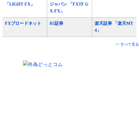
「LIGHT FX」
ジャパン 「FXTF G
X-FX」
FXブロードネット
IG証券
楽天証券 「楽天MT
4」
>> すべて見る