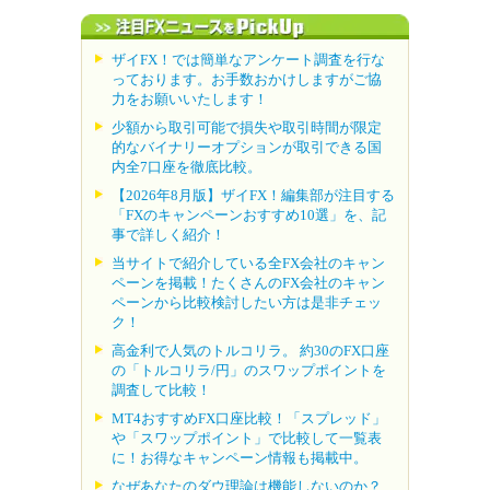
ザイFX！では簡単なアンケート調査を行な
っております。お手数おかけしますがご協
力をお願いいたします！
少額から取引可能で損失や取引時間が限定
的なバイナリーオプションが取引できる国
内全7口座を徹底比較。
【2026年8月版】ザイFX！編集部が注目する
「FXのキャンペーンおすすめ10選」を、記
事で詳しく紹介！
当サイトで紹介している全FX会社のキャン
ペーンを掲載！たくさんのFX会社のキャン
ペーンから比較検討したい方は是非チェッ
ク！
高金利で人気のトルコリラ。 約30のFX口座
の「トルコリラ/円」のスワップポイントを
調査して比較！
MT4おすすめFX口座比較！「スプレッド」
や「スワップポイント」で比較して一覧表
に！お得なキャンペーン情報も掲載中。
なぜあなたのダウ理論は機能しないのか？