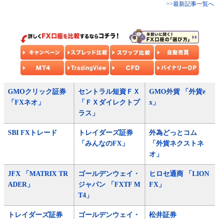
>>最新記事一覧へ
GMOクリック証券
セントラル短資ＦＸ
GMO外貨 「外貨e
「FXネオ」
「ＦＸダイレクトプ
x」
ラス」
SBI FXトレード
トレイダーズ証券
外為どっとコム
「みんなのFX」
「外貨ネクストネ
オ」
JFX 「MATRIX TR
ゴールデンウェイ・
ヒロセ通商 「LION
ADER」
ジャパン 「FXTF M
FX」
T4」
トレイダーズ証券
ゴールデンウェイ・
松井証券