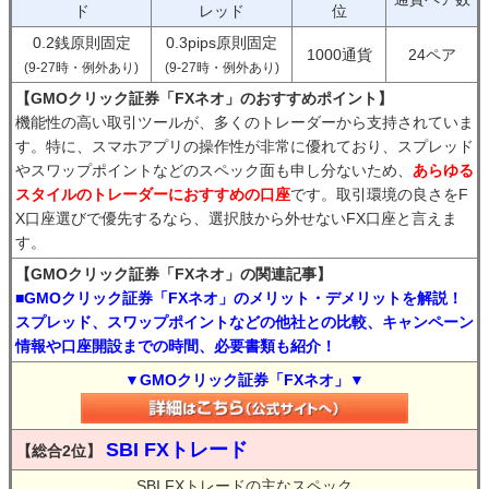
ド
レッド
位
0.2銭原則固定
0.3pips原則固定
1000通貨
24ペア
(9-27時・例外あり)
(9-27時・例外あり)
【GMOクリック証券「FXネオ」のおすすめポイント】
機能性の高い取引ツールが、多くのトレーダーから支持されていま
す。特に、スマホアプリの操作性が非常に優れており、スプレッド
やスワップポイントなどのスペック面も申し分ないため、
あらゆる
スタイルのトレーダーにおすすめの口座
です。取引環境の良さをF
X口座選びで優先するなら、選択肢から外せないFX口座と言えま
す。
【GMOクリック証券「FXネオ」の関連記事】
■GMOクリック証券「FXネオ」のメリット・デメリットを解説！
スプレッド、スワップポイントなどの他社との比較、キャンペーン
情報や口座開設までの時間、必要書類も紹介！
▼GMOクリック証券「FXネオ」▼
SBI FXトレード
【総合2位】
SBI FXトレードの主なスペック