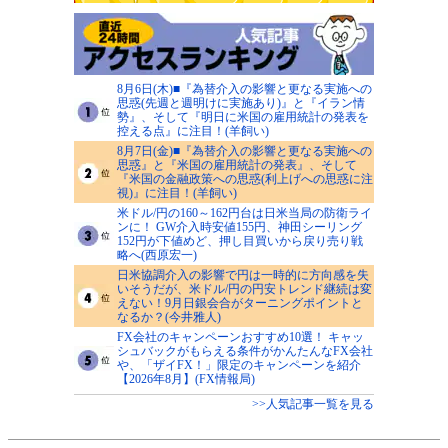
8月6日(木)■『為替介入の影響と更なる実施への
思惑(先週と週明けに実施あり)』と『イラン情
勢』、そして『明日に米国の雇用統計の発表を
控える点』に注目！(羊飼い)
8月7日(金)■『為替介入の影響と更なる実施への
思惑』と『米国の雇用統計の発表』、そして
『米国の金融政策への思惑(利上げへの思惑に注
視)』に注目！(羊飼い)
米ドル/円の160～162円台は日米当局の防衛ライ
ンに！ GW介入時安値155円、神田シーリング
152円が下値めど、押し目買いから戻り売り戦
略へ(西原宏一)
日米協調介入の影響で円は一時的に方向感を失
いそうだが、米ドル/円の円安トレンド継続は変
えない！9月日銀会合がターニングポイントと
なるか？(今井雅人)
FX会社のキャンペーンおすすめ10選！ キャッ
シュバックがもらえる条件がかんたんなFX会社
や、「ザイFX！」限定のキャンペーンを紹介
【2026年8月】(FX情報局)
>>人気記事一覧を見る