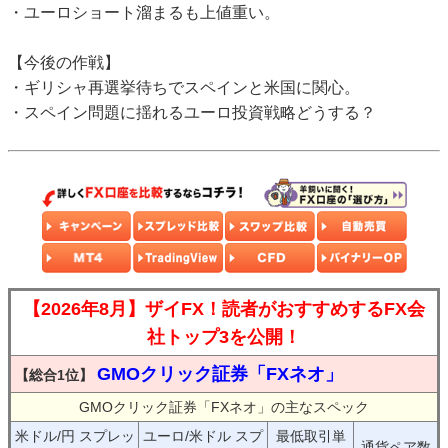
・ユーロショート溜まるも上値重い。
【今後の作戦】
・ギリシャ再選挙待ちでスペインと米国に関心。
・スペイン問題に揺れるユーロ投資戦略どうする？
【2026年8月】ザイFX！読者がおすすめするFX会
社トップ3を公開！
GMOクリック証券「FXネオ」
【総合1位】
GMOクリック証券「FXネオ」の主なスペック
米ドル/円 スプレッ
ユーロ/米ドル スプ
最低取引単
通貨ペア数