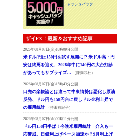
ャッシュバック！
ザイFX！最新＆おすすめ記事
2026年08月07日(金)18時09分公開
米ドル/円は150円を試す展開に!? 米ドル高・円
安は終焉を迎え、2026年中に140円の大台打診
があってもサプライズ…
（陳満咲杜）
2026年08月07日(金)15時43分公開
口先の楽観論とは違って中東情勢は悪化し原油
反発、ドル円も158円台に戻しドル金利上昇で
の雇用統計
（持田有紀子）
2026年08月07日(金)09時11分公開
ドル円158円半ば！今晩米雇用統計→介入も一
応警戒。日銀利上げペース加速か？9月利上げ