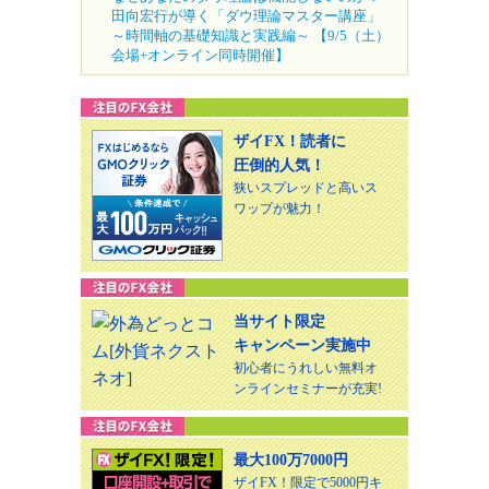
田向宏行が導く「ダウ理論マスター講座」
～時間軸の基礎知識と実践編～ 【9/5（土）
会場+オンライン同時開催】
ザイFX！読者に
圧倒的人気！
狭いスプレッドと高いス
ワップが魅力！
当サイト限定
キャンペーン実施中
初心者にうれしい無料オ
ンラインセミナーが充実!
最大100万7000円
ザイFX！限定で5000円キ