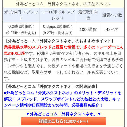
外為どっとコム「外貨ネクストネオ」の主なスペック
米ドル/円 スプレッ
ユーロ/米ドル スプ
最低取引単
通貨ペア数
ド
レッド
位
0.2銭原則固定
0.3pips原則固定
1000通貨
42ペア
(9-27時・例外あり)
(9-27時・例外あり)
【外為どっとコム「外貨ネクストネオ」のおすすめポイント】
業界最狭水準のスプレッドと豊富な情報で、多くのトレーダーに人
気のFX口座
です。FX取引が初めての初心者から、スキル向上を目
指す中・上級者向けまで、各自のレベルにあわせて受講できる学習
コンテンツも魅力です。比較チャートや相場の先行きを予測してく
れる機能など、取引をサポートしてくれるツールも充実していま
す。
【外為どっとコム「外貨ネクストネオ」の関連記事】
■外為どっとコム「外貨ネクストネオ」のメリット・デメリットを
解説！ スプレッド、スワップポイントなどの他社との比較、キャ
ンペーン情報や口座開設までの時間、必要書類も紹介！
▼外為どっとコム「外貨ネクストネオ」▼