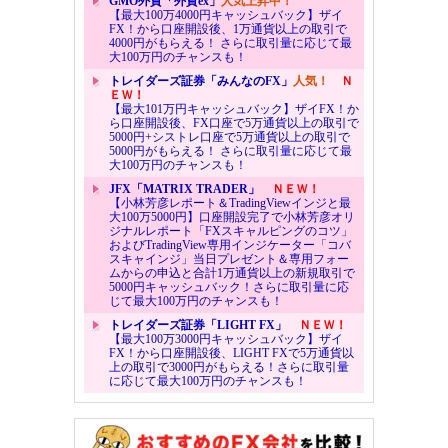
GMO外貨「外貨ex」
人気上昇中！
【最大100万4000円キャッシュバック】ザイ
FX！から口座開設後、1万通貨以上の取引で
4000円がもらえる！ さらに取引量に応じて最
大100万円のチャンスも！
トレイダーズ証券「みんなのFX」
人気！
Ｎ
ＥＷ！
【最大101万円キャッシュバック】ザイFX！か
ら口座開設後、FX口座で5万通貨以上の取引で
5000円+シストレ口座で5万通貨以上の取引で
5000円がもらえる！ さらに取引量に応じて最
大100万円のチャンスも！
JFX「MATRIX TRADER」
ＮＥＷ！
【小林芳彦レポート＆TradingViewインジと最
大100万5000円】口座開設完了で小林芳彦オリ
ジナルレポート「FXスキャルピングのコツ」
およびTradingView専用インジケーター「コバ
スキャインジ」当日プレゼント＆専用フォー
ムからの申込と合計1万通貨以上の新規取引で
5000円キャッシュバック！さらに取引量に応
じて最大100万円のチャンスも！
トレイダーズ証券「LIGHT FX」
ＮＥＷ！
【最大100万3000円キャッシュバック】ザイ
FX！から口座開設後、LIGHT FXで5万通貨以
上の取引で3000円がもらえる！さらに取引量
に応じて最大100万円のチャンスも！