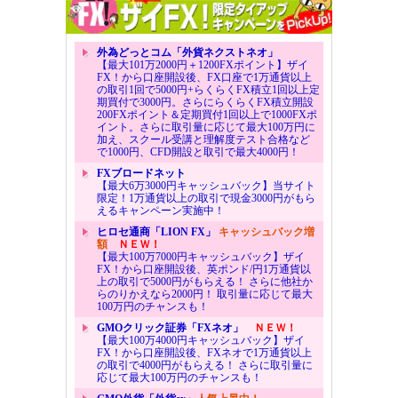
外為どっとコム「外貨ネクストネオ」
【最大101万2000円＋1200FXポイント】ザイ
FX！から口座開設後、FX口座で1万通貨以上
の取引1回で5000円+らくらくFX積立1回以上定
期買付で3000円。さらにらくらくFX積立開設
200FXポイント＆定期買付1回以上で1000FXポ
イント。さらに取引量に応じて最大100万円に
加え、スクール受講と理解度テスト合格など
で1000円、CFD開設と取引で最大4000円！
FXブロードネット
【最大6万3000円キャッシュバック】当サイト
限定！1万通貨以上の取引で現金3000円がもら
えるキャンペーン実施中！
ヒロセ通商「LION FX」
キャッシュバック増
額
ＮＥＷ！
【最大100万7000円キャッシュバック】ザイ
FX！から口座開設後、英ポンド/円1万通貨以
上の取引で5000円がもらえる！ さらに他社か
らのりかえなら2000円！ 取引量に応じて最大
100万円のチャンスも！
GMOクリック証券「FXネオ」
ＮＥＷ！
【最大100万4000円キャッシュバック】ザイ
FX！から口座開設後、FXネオで1万通貨以上
の取引で4000円がもらえる！ さらに取引量に
応じて最大100万円のチャンスも！