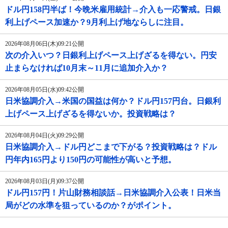
ドル円158円半ば！今晩米雇用統計→介入も一応警戒。日銀
利上げペース加速か？9月利上げ地ならしに注目。
2026年08月06日(木)09:21公開
次の介入いつ？日銀利上げペース上げざるを得ない。円安
止まらなければ10月末～11月に追加介入か？
2026年08月05日(水)09:42公開
日米協調介入→米国の国益は何か？ドル円157円台。日銀利
上げペース上げざるを得ないか。投資戦略は？
2026年08月04日(火)09:29公開
日米協調介入→ドル円どこまで下がる？投資戦略は？ドル
円年内165円より150円の可能性が高いと予想。
2026年08月03日(月)09:37公開
ドル円157円！片山財務相談話→日米協調介入公表！日米当
局がどの水準を狙っているのか？がポイント。