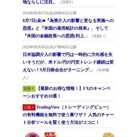
地ならしに注目。
（ZERO）
2026年08月07日(金)06時45分公開
8月7日(金)■『為替介入の影響と更なる実施への
思惑』と『米国の雇用統計の発表』、そして
『米国の金融政策への思惑(利上…
（羊飼い）
2026年08月06日(木)17時00分公開
日米協調介入の影響で円は一時的に方向感を失
いそうだが、米ドル/円の円安トレンド継続は変
えない！9月日銀会合がターニング…
（今井雅
人）
【最新のお得な情報！】FXのキャンペ
注目！
ーンおすすめ10選！
TradingView（トレーディングビュー）
人気！
の有料機能を無料で使う裏ワザ？ 人気のチャー
ト分析ツールを賢く使う方法がココに！