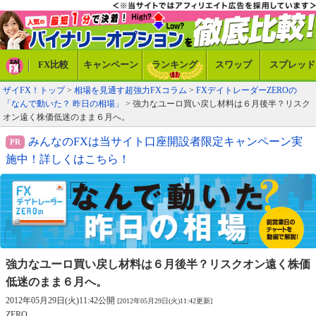
FX比較
キャンペーン
ランキング
スワップ
スプレッド
ザイFX！トップ
>
相場を見通す超強力FXコラム
>
FXデイトレーダーZEROの
「なんで動いた？ 昨日の相場」
> 強力なユーロ買い戻し材料は６月後半？リスク
オン遠く株価低迷のまま６月へ。
みんなのFXは当サイト口座開設者限定キャンペーン実
施中！詳しくはこちら！
強力なユーロ買い戻し材料は６月後半？
リスクオン遠く株価
低迷のまま６月へ。
2012年05月29日(火)11:42公開
[2012年05月29日(火)11:42更新]
ZERO