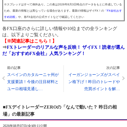
※スプレッドはすべて例外あり。この表は2026年8月3日時点のデータをもとに作成している
ため、最新の情報とは異なっている場合があります。最新の情報はザイFX！の
「FX会社おす
すめ比較」
や、各FX会社の公式サイトなどで確認してください
各FX口座のさらに詳しい情報や10位までの全ランキング
は、以下よりご覧ください。
【※関連記事はこちら！】
⇒
FXトレーダーのリアルな声を反映！ ザイFX！読者が選ん
だ「おすすめFX会社」人気ランキング！
前の記事
次の記事
スペインのカタルーニャ州が
イーガンジョーンズがスペイ
支援要請！今後の注目材料と
ン格下げ！昨日のトレードや
ユーロ相場見通し…
売買ポイントを解…
■FXデイトレーダーZEROの「なんで動いた？ 昨日の相
場」の最新記事
2026年08月07日(金)09:11公開