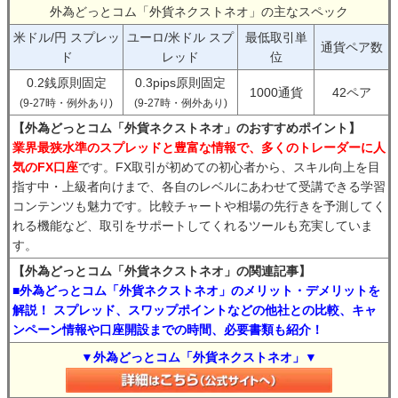
外為どっとコム「外貨ネクストネオ」の主なスペック
米ドル/円 スプレッ
ユーロ/米ドル スプ
最低取引単
通貨ペア数
ド
レッド
位
0.2銭原則固定
0.3pips原則固定
1000通貨
42ペア
(9-27時・例外あり)
(9-27時・例外あり)
【外為どっとコム「外貨ネクストネオ」のおすすめポイント】
業界最狭水準のスプレッドと豊富な情報で、多くのトレーダーに人
気のFX口座
です。FX取引が初めての初心者から、スキル向上を目
指す中・上級者向けまで、各自のレベルにあわせて受講できる学習
コンテンツも魅力です。比較チャートや相場の先行きを予測してく
れる機能など、取引をサポートしてくれるツールも充実していま
す。
【外為どっとコム「外貨ネクストネオ」の関連記事】
■外為どっとコム「外貨ネクストネオ」のメリット・デメリットを
解説！ スプレッド、スワップポイントなどの他社との比較、キャ
ンペーン情報や口座開設までの時間、必要書類も紹介！
▼外為どっとコム「外貨ネクストネオ」▼