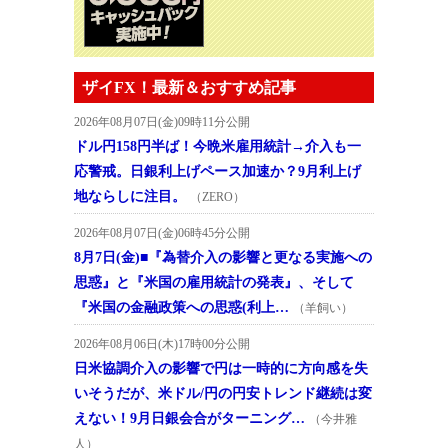
ザイFX！最新＆おすすめ記事
2026年08月07日(金)09時11分公開
ドル円158円半ば！今晩米雇用統計→介入も一
応警戒。日銀利上げペース加速か？9月利上げ
地ならしに注目。
（ZERO）
2026年08月07日(金)06時45分公開
8月7日(金)■『為替介入の影響と更なる実施への
思惑』と『米国の雇用統計の発表』、そして
『米国の金融政策への思惑(利上…
（羊飼い）
2026年08月06日(木)17時00分公開
日米協調介入の影響で円は一時的に方向感を失
いそうだが、米ドル/円の円安トレンド継続は変
えない！9月日銀会合がターニング…
（今井雅
人）