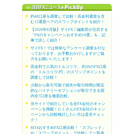
約40口座を調査して比較！高金利通貨を含
む12通貨ペアのスワップポイントを紹介！
【2026年8月版】ザイFX！編集部が注目する
「FXのキャンペーンおすすめ10選」を、記
事で詳しく紹介！
ザイFX！では簡単なアンケート調査を行な
っております。お手数おかけしますがご協
力をお願いいたします！
高金利で人気のトルコリラ。 約30のFX口座
の「トルコリラ/円」のスワップポイントを
調査して比較！
少額から取引可能で損失や取引時間が限定
的なバイナリーオプションが取引できる国
内全7口座を徹底比較。
当サイトで紹介している全FX会社のキャン
ペーンを掲載！たくさんのFX会社のキャン
ペーンから比較検討したい方は是非チェッ
ク！
MT4おすすめFX口座比較！「スプレッド」
や「スワップポイント」で比較して一覧表