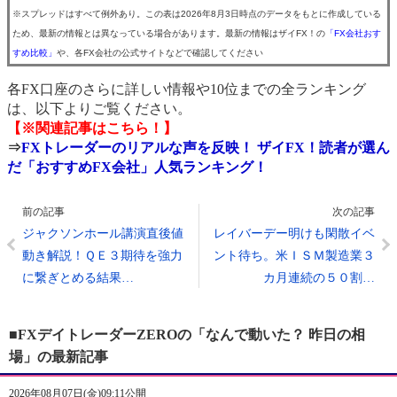
※スプレッドはすべて例外あり。この表は2026年8月3日時点のデータをもとに作成している
ため、最新の情報とは異なっている場合があります。最新の情報はザイFX！の
「FX会社おす
すめ比較」
や、各FX会社の公式サイトなどで確認してください
各FX口座のさらに詳しい情報や10位までの全ランキング
は、以下よりご覧ください。
【※関連記事はこちら！】
⇒
FXトレーダーのリアルな声を反映！ ザイFX！読者が選ん
だ「おすすめFX会社」人気ランキング！
前の記事
次の記事
ジャクソンホール講演直後値
レイバーデー明けも閑散イベ
動き解説！ＱＥ３期待を強力
ント待ち。米ＩＳＭ製造業３
に繋ぎとめる結果…
カ月連続の５０割…
■FXデイトレーダーZEROの「なんで動いた？ 昨日の相
場」の最新記事
2026年08月07日(金)09:11公開