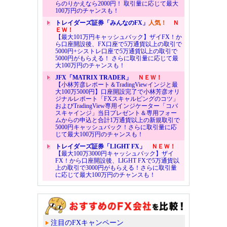
らのりかえなら2000円！ 取引量に応じて最大
100万円のチャンスも！
トレイダーズ証券「みんなのFX」
人気！
Ｎ
ＥＷ！
【最大101万円キャッシュバック】ザイFX！か
ら口座開設後、FX口座で5万通貨以上の取引で
5000円+シストレ口座で5万通貨以上の取引で
5000円がもらえる！ さらに取引量に応じて最
大100万円のチャンスも！
JFX「MATRIX TRADER」
ＮＥＷ！
【小林芳彦レポート＆TradingViewインジと最
大100万5000円】口座開設完了で小林芳彦オリ
ジナルレポート「FXスキャルピングのコツ」
およびTradingView専用インジケーター「コバ
スキャインジ」当日プレゼント＆専用フォー
ムからの申込と合計1万通貨以上の新規取引で
5000円キャッシュバック！さらに取引量に応
じて最大100万円のチャンスも！
トレイダーズ証券「LIGHT FX」
ＮＥＷ！
【最大100万3000円キャッシュバック】ザイ
FX！から口座開設後、LIGHT FXで5万通貨以
上の取引で3000円がもらえる！さらに取引量
に応じて最大100万円のチャンスも！
注目のFXキャンペーン