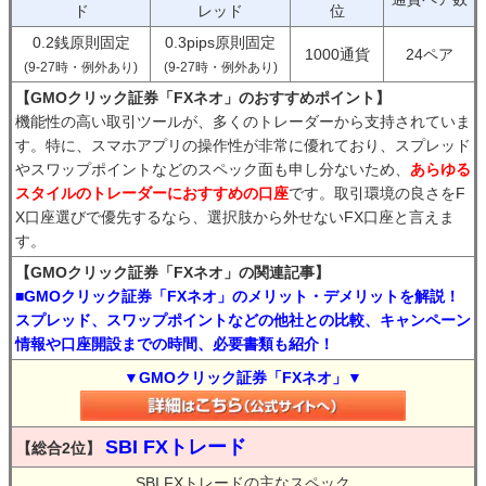
ド
レッド
位
0.2銭原則固定
0.3pips原則固定
1000通貨
24ペア
(9-27時・例外あり)
(9-27時・例外あり)
【GMOクリック証券「FXネオ」のおすすめポイント】
機能性の高い取引ツールが、多くのトレーダーから支持されていま
す。特に、スマホアプリの操作性が非常に優れており、スプレッド
やスワップポイントなどのスペック面も申し分ないため、
あらゆる
スタイルのトレーダーにおすすめの口座
です。取引環境の良さをF
X口座選びで優先するなら、選択肢から外せないFX口座と言えま
す。
【GMOクリック証券「FXネオ」の関連記事】
■GMOクリック証券「FXネオ」のメリット・デメリットを解説！
スプレッド、スワップポイントなどの他社との比較、キャンペーン
情報や口座開設までの時間、必要書類も紹介！
▼GMOクリック証券「FXネオ」▼
SBI FXトレード
【総合2位】
SBI FXトレードの主なスペック