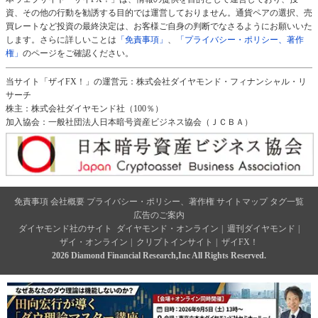
資、その他の行動を勧誘する目的では運営しておりません。通貨ペアの選択、売
買レートなど投資の最終決定は、お客様ご自身の判断でなさるようにお願いいた
します。さらに詳しいことは
「免責事項」
、
「プライバシー・ポリシー、著作
権」
のページをご確認ください。
当サイト「ザイFX！」の運営元：株式会社ダイヤモンド・フィナンシャル・リ
サーチ
株主：株式会社ダイヤモンド社（100％）
加入協会：一般社団法人日本暗号資産ビジネス協会（ＪＣＢＡ）
免責事項
会社概要
プライバシー・ポリシー、著作権
サイトマップ
タグ一覧
広告のご案内
ダイヤモンド社のサイト
ダイヤモンド・オンライン
|
週刊ダイヤモンド
|
ザイ・オンライン
|
クリプトインサイト
|
ザイFX！
2026 Diamond Financial Research,Inc All Rights Reserved.