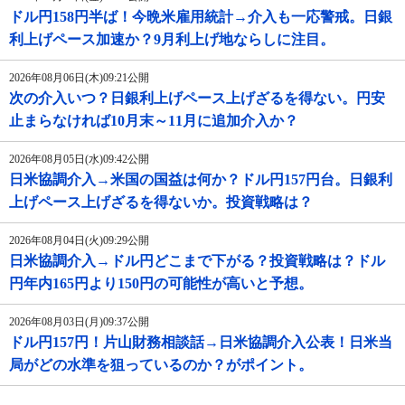
ドル円158円半ば！今晩米雇用統計→介入も一応警戒。日銀
利上げペース加速か？9月利上げ地ならしに注目。
2026年08月06日(木)09:21公開
次の介入いつ？日銀利上げペース上げざるを得ない。円安
止まらなければ10月末～11月に追加介入か？
2026年08月05日(水)09:42公開
日米協調介入→米国の国益は何か？ドル円157円台。日銀利
上げペース上げざるを得ないか。投資戦略は？
2026年08月04日(火)09:29公開
日米協調介入→ドル円どこまで下がる？投資戦略は？ドル
円年内165円より150円の可能性が高いと予想。
2026年08月03日(月)09:37公開
ドル円157円！片山財務相談話→日米協調介入公表！日米当
局がどの水準を狙っているのか？がポイント。