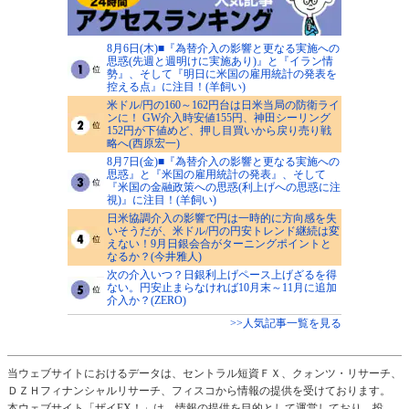
8月6日(木)■『為替介入の影響と更なる実施への
思惑(先週と週明けに実施あり)』と『イラン情
勢』、そして『明日に米国の雇用統計の発表を
控える点』に注目！(羊飼い)
米ドル/円の160～162円台は日米当局の防衛ライ
ンに！ GW介入時安値155円、神田シーリング
152円が下値めど、押し目買いから戻り売り戦
略へ(西原宏一)
8月7日(金)■『為替介入の影響と更なる実施への
思惑』と『米国の雇用統計の発表』、そして
『米国の金融政策への思惑(利上げへの思惑に注
視)』に注目！(羊飼い)
日米協調介入の影響で円は一時的に方向感を失
いそうだが、米ドル/円の円安トレンド継続は変
えない！9月日銀会合がターニングポイントと
なるか？(今井雅人)
次の介入いつ？日銀利上げペース上げざるを得
ない。円安止まらなければ10月末～11月に追加
介入か？(ZERO)
>>人気記事一覧を見る
当ウェブサイトにおけるデータは、セントラル短資ＦＸ、クォンツ・リサーチ、
ＤＺＨフィナンシャルリサーチ、フィスコから情報の提供を受けております。
本ウェブサイト「ザイFX！」は、情報の提供を目的として運営しており、投