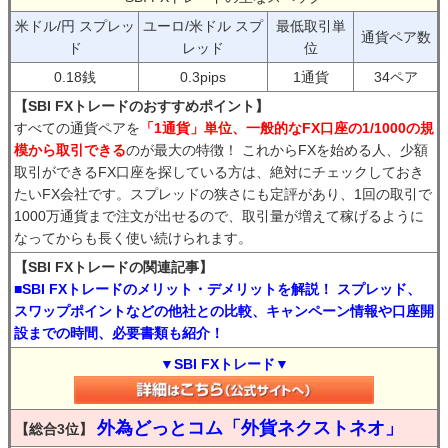
米ドル/円 スプレッ
ユーロ/米ドル スプ
最低取引単
通貨ペア数
ド
レッド
位
0.18銭
0.3pips
1通貨
34ペア
【SBI FXトレードのおすすめポイント】
すべての通貨ペアを
「1通貨」単位、一般的なFX口座の1/1000の規
模から取引できる
のが最大の特徴！ これからFXを始める人、少額
取引ができるFX口座を探している方は、絶対にチェックしておき
たいFX会社です。スプレッドの狭さにも定評があり、1回の取引で
1000万通貨まで注文が出せるので、取引量が増えて稼げるように
なってからも長く使い続けられます。
【SBI FXトレードの関連記事】
■SBI FXトレードのメリット・デメリットを解説！ スプレッド、
スワップポイントなどの他社との比較、キャンペーン情報や口座開
設までの時間、必要書類も紹介！
▼SBI FXトレード▼
外為どっとコム「外貨ネクストネオ」
【総合3位】