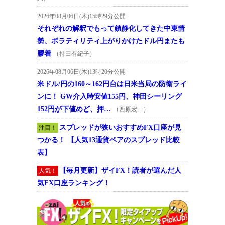
2026年08月06日(木)15時29分公開
それぞれの解釈でもって鎮静化してきた中東情
勢、ボラティリティ上がりかけたドル円またも
膠着
（持田有紀子）
2026年08月06日(木)13時20分公開
米ドル/円の160～162円台は日米当局の防衛ライ
ンに！ GW介入時安値155円、神田シーリング
152円が下値めど、押…
（西原宏一）
スプレッドが狭いおすすめFX口座が見
注目！
つかる！ 【人気13通貨ペアのスプレッド比較
表】
【毎月更新】ザイFX！読者が選んだ人
人気！
気FX口座ランキング！