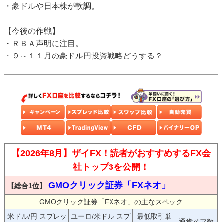
・豪ドルや日本株が軟調。
【今後の作戦】
・ＲＢＡ声明に注目。
・９～１１月の豪ドル円投資戦略どうする？
【2026年8月】ザイFX！読者がおすすめするFX会
社トップ3を公開！
GMOクリック証券「FXネオ」
【総合1位】
GMOクリック証券「FXネオ」の主なスペック
米ドル/円 スプレッ
ユーロ/米ドル スプ
最低取引単
通貨ペア数