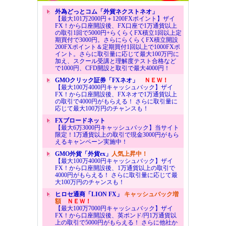
外為どっとコム「外貨ネクストネオ」
【最大101万2000円＋1200FXポイント】ザイ
FX！から口座開設後、FX口座で1万通貨以上
の取引1回で5000円+らくらくFX積立1回以上定
期買付で3000円。さらにらくらくFX積立開設
200FXポイント＆定期買付1回以上で1000FXポ
イント。さらに取引量に応じて最大100万円に
加え、スクール受講と理解度テスト合格など
で1000円、CFD開設と取引で最大4000円！
GMOクリック証券「FXネオ」
ＮＥＷ！
【最大100万4000円キャッシュバック】ザイ
FX！から口座開設後、FXネオで1万通貨以上
の取引で4000円がもらえる！ さらに取引量に
応じて最大100万円のチャンスも！
FXブロードネット
【最大6万3000円キャッシュバック】当サイト
限定！1万通貨以上の取引で現金3000円がもら
えるキャンペーン実施中！
GMO外貨「外貨ex」
人気上昇中！
【最大100万4000円キャッシュバック】ザイ
FX！から口座開設後、1万通貨以上の取引で
4000円がもらえる！ さらに取引量に応じて最
大100万円のチャンスも！
ヒロセ通商「LION FX」
キャッシュバック増
額
ＮＥＷ！
【最大100万7000円キャッシュバック】ザイ
FX！から口座開設後、英ポンド/円1万通貨以
上の取引で5000円がもらえる！ さらに他社か