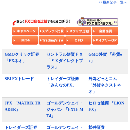
>>最新記事一覧へ
GMOクリック証券
セントラル短資ＦＸ
GMO外貨 「外貨e
「FXネオ」
「ＦＸダイレクトプ
x」
ラス」
SBI FXトレード
トレイダーズ証券
外為どっとコム
「みんなのFX」
「外貨ネクストネ
オ」
JFX 「MATRIX TR
ゴールデンウェイ・
ヒロセ通商 「LION
ADER」
ジャパン 「FXTF M
FX」
T4」
トレイダーズ証券
ゴールデンウェイ・
松井証券