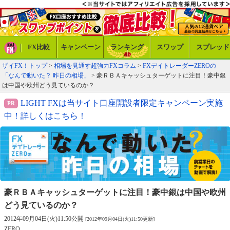
FX比較
キャンペーン
ランキング
スワップ
スプレッド
ザイFX！トップ
>
相場を見通す超強力FXコラム
>
FXデイトレーダーZEROの
「なんで動いた？ 昨日の相場」
> 豪ＲＢＡキャッシュターゲットに注目！豪中銀
は中国や欧州どう見ているのか？
LIGHT FXは当サイト口座開設者限定キャンペーン実施
中！詳しくはこちら！
豪ＲＢＡキャッシュターゲットに注目！
豪中銀は中国や欧州
どう見ているのか？
2012年09月04日(火)11:50公開
[2012年09月04日(火)11:50更新]
ZERO