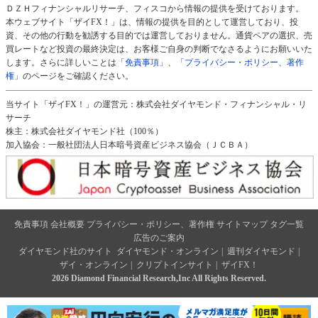
ＤＺＨフィナンシャルリサーチ、フィスコから情報の提供を受けております。
本ウェブサイト「ザイFX！」は、情報の提供を目的として運営しており、投
資、その他の行動を勧誘する目的では運営しておりません。通貨ペアの選択、売
買レートなど投資の最終決定は、お客様ご自身の判断でなさるようにお願いいた
します。さらに詳しいことは
「免責事項」
、
「プライバシー・ポリシー、著作
権」
のページをご確認ください。
当サイト「ザイFX！」の運営元：株式会社ダイヤモンド・フィナンシャル・リ
サーチ
株主：株式会社ダイヤモンド社（100％）
加入協会：一般社団法人日本暗号資産ビジネス協会（ＪＣＢＡ）
免責事項
会社概要
プライバシー・ポリシー、著作権
サイトマップ
タグ一覧
広告のご案内
ダイヤモンド社のサイト
ダイヤモンド・オンライン
|
週刊ダイヤモンド
|
ザイ・オンライン
|
クリプトインサイト
|
ザイFX！
2026 Diamond Financial Research,Inc All Rights Reserved.