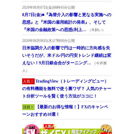
2026年08月07日(金)06時45分公開
8月7日(金)■『為替介入の影響と更なる実施への
思惑』と『米国の雇用統計の発表』、そして
『米国の金融政策への思惑(利上…
（羊飼い）
2026年08月06日(木)17時00分公開
日米協調介入の影響で円は一時的に方向感を失
いそうだが、米ドル/円の円安トレンド継続は変
えない！9月日銀会合がターニング…
（今井雅
人）
TradingView（トレーディングビュー）
人気！
の有料機能を無料で使う裏ワザ？ 人気のチャー
ト分析ツールを賢く使う方法がココに！
【最新のお得な情報！】FXのキャンペ
注目！
ーンおすすめ10選！