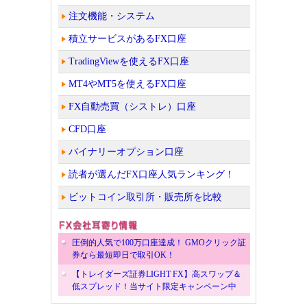
注文機能・システム
積立サービスがあるFX口座
TradingViewを使えるFX口座
MT4やMT5を使えるFX口座
FX自動売買（シストレ）口座
CFD口座
バイナリーオプション口座
読者が選んだFX口座人気ランキング！
ビットコイン取引所・販売所を比較
圧倒的人気で100万口座達成！ GMOクリック証
券なら最短即日で取引OK！
【トレイダーズ証券LIGHT FX】高スワップ＆
低スプレッド！当サイト限定キャンペーン中