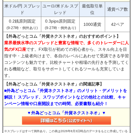
米ドル/円 スプレッ
ユーロ/米ドル スプ
最低取引単
通貨ペア数
ド
レッド
位
0.2銭原則固定
0.3pips原則固定
1000通貨
42ペア
(9-27時・例外あり)
(9-27時・例外あり)
【外為どっとコム「外貨ネクストネオ」のおすすめポイント】
業界最狭水準のスプレッドと豊富な情報で、多くのトレーダーに人
気のFX口座
です。FX取引が初めての初心者から、スキル向上を目
指す中・上級者向けまで、各自のレベルにあわせて受講できる学習
コンテンツも魅力です。比較チャートや相場の先行きを予測してく
れる機能など、取引をサポートしてくれるツールも充実していま
す。
【外為どっとコム「外貨ネクストネオ」の関連記事】
■外為どっとコム「外貨ネクストネオ」のメリット・デメリットを
解説！ スプレッド、スワップポイントなどの他社との比較、キャ
ンペーン情報や口座開設までの時間、必要書類も紹介！
▼外為どっとコム「外貨ネクストネオ」▼
※スプレッドはすべて例外あり。この表は2026年8月3日時点のデータをもとに作成している