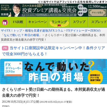
FX比較
キャンペーン
ランキング
スワップ
スプレッド
ザイFX！トップ
>
相場を見通す超強力FXコラム
>
FXデイトレーダーZEROの
「なんで動いた？ 昨日の相場」
> さくらリポート受け日銀への期待高まる。本邦
貿易収支が過去最大の赤字で円安！
当サイト口座開設申込限定キャンペーン中！条件クリア
で現金3000円がもらえる！
さくらリポート受け日銀への期待高まる。
本邦貿易収支が過
去最大の赤字で円安！
2012年10月23日(火)11:37公開
[2012年10月23日(火)11:37更新]
ZERO