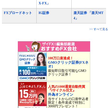
X-FX」
FXブロードネット
IG証券
楽天証券 「楽天MT
4」
>> すべて見る
100万口座達成！
GMOクリック証券[FXネ
オ]
最短即日取引可能なGMO
クリック証券！
人気の1000通貨自動売買
『iサイクル注文』
外為オンライン
当サイトからの口座申込者
限定！条件達成で特別に
3000円プレゼント！