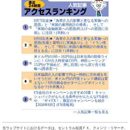
8月7日(金)■『為替介入の影響と更なる実施への
思惑』と『米国の雇用統計の発表』、そして
『米国の金融政策への思惑(利上げへの思惑に注
視)』に注目！(羊飼い)
8月6日(木)■『為替介入の影響と更なる実施への
思惑(先週と週明けに実施あり)』と『イラン情
勢』、そして『明日に米国の雇用統計の発表を
控える点』に注目！(羊飼い)
米ドル/円の160～162円台は日米当局の防衛ライ
ンに！ GW介入時安値155円、神田シーリング
152円が下値めど、押し目買いから戻り売り戦
略へ(西原宏一)
日米協調介入の影響で円は一時的に方向感を失
いそうだが、米ドル/円の円安トレンド継続は変
えない！9月日銀会合がターニングポイントと
なるか？(今井雅人)
FX会社のキャンペーンおすすめ10選！ キャッ
シュバックがもらえる条件がかんたんなFX会社
や、「ザイFX！」限定のキャンペーンを紹介
【2026年8月】(FX情報局)
>>人気記事一覧を見る
当ウェブサイトにおけるデータは、セントラル短資ＦＸ、クォンツ・リサーチ、