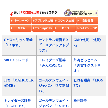
GMOクリック証券
セントラル短資ＦＸ
GMO外貨 「外貨e
「FXネオ」
「ＦＸダイレクトプ
x」
ラス」
SBI FXトレード
トレイダーズ証券
外為どっとコム
「みんなのFX」
「外貨ネクストネ
オ」
JFX 「MATRIX TR
ゴールデンウェイ・
ヒロセ通商 「LION
ADER」
ジャパン 「FXTF M
FX」
T4」
トレイダーズ証券
ゴールデンウェイ・
松井証券
「LIGHT FX」
ジャパン 「FXTF G