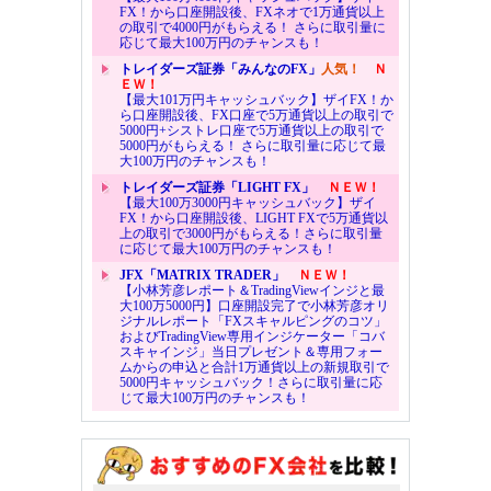
FX！から口座開設後、FXネオで1万通貨以上
の取引で4000円がもらえる！ さらに取引量に
応じて最大100万円のチャンスも！
トレイダーズ証券「みんなのFX」
人気！
Ｎ
ＥＷ！
【最大101万円キャッシュバック】ザイFX！か
ら口座開設後、FX口座で5万通貨以上の取引で
5000円+シストレ口座で5万通貨以上の取引で
5000円がもらえる！ さらに取引量に応じて最
大100万円のチャンスも！
トレイダーズ証券「LIGHT FX」
ＮＥＷ！
【最大100万3000円キャッシュバック】ザイ
FX！から口座開設後、LIGHT FXで5万通貨以
上の取引で3000円がもらえる！さらに取引量
に応じて最大100万円のチャンスも！
JFX「MATRIX TRADER」
ＮＥＷ！
【小林芳彦レポート＆TradingViewインジと最
大100万5000円】口座開設完了で小林芳彦オリ
ジナルレポート「FXスキャルピングのコツ」
およびTradingView専用インジケーター「コバ
スキャインジ」当日プレゼント＆専用フォー
ムからの申込と合計1万通貨以上の新規取引で
5000円キャッシュバック！さらに取引量に応
じて最大100万円のチャンスも！