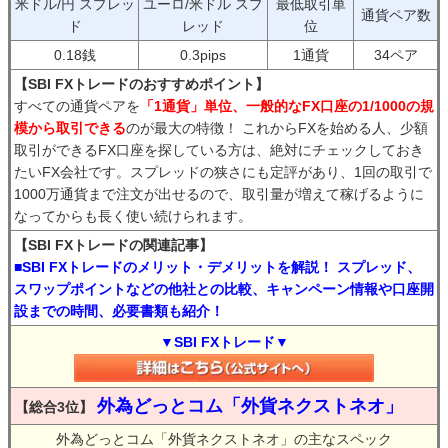
米ドル/円 スプレッ
ユーロ/米ドル スプ
最低取引単
通貨ペア数
ド
レッド
位
0.18銭
0.3pips
1通貨
34ペア
【SBI FXトレードのおすすめポイント】
すべての通貨ペアを
「1通貨」単位、一般的なFX口座の1/1000の規
模から取引できる
のが最大の特徴！ これからFXを始める人、少額
取引ができるFX口座を探している方は、絶対にチェックしておき
たいFX会社です。スプレッドの狭さにも定評があり、1回の取引で
1000万通貨まで注文が出せるので、取引量が増えて稼げるように
なってからも長く使い続けられます。
【SBI FXトレードの関連記事】
■SBI FXトレードのメリット・デメリットを解説！ スプレッド、
スワップポイントなどの他社との比較、キャンペーン情報や口座開
設までの時間、必要書類も紹介！
▼SBI FXトレード▼
外為どっとコム「外貨ネクストネオ」
【総合3位】
外為どっとコム「外貨ネクストネオ」の主なスペック