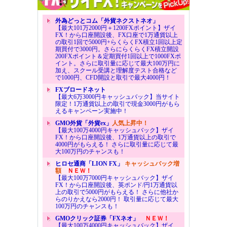
外為どっとコム「外貨ネクストネオ」
【最大101万2000円＋1200FXポイント】ザイ
FX！から口座開設後、FX口座で1万通貨以上
の取引1回で5000円+らくらくFX積立1回以上定
期買付で3000円。さらにらくらくFX積立開設
200FXポイント＆定期買付1回以上で1000FXポ
イント。さらに取引量に応じて最大100万円に
加え、スクール受講と理解度テスト合格など
で1000円、CFD開設と取引で最大4000円！
FXブロードネット
【最大6万3000円キャッシュバック】当サイト
限定！1万通貨以上の取引で現金3000円がもら
えるキャンペーン実施中！
GMO外貨「外貨ex」
人気上昇中！
【最大100万4000円キャッシュバック】ザイ
FX！から口座開設後、1万通貨以上の取引で
4000円がもらえる！ さらに取引量に応じて最
大100万円のチャンスも！
ヒロセ通商「LION FX」
キャッシュバック増
額
ＮＥＷ！
【最大100万7000円キャッシュバック】ザイ
FX！から口座開設後、英ポンド/円1万通貨以
上の取引で5000円がもらえる！ さらに他社か
らのりかえなら2000円！ 取引量に応じて最大
100万円のチャンスも！
GMOクリック証券「FXネオ」
ＮＥＷ！
【最大100万4000円キャッシュバック】ザイ