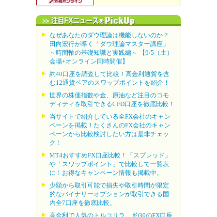
なぜあなたのダウ理論は機能しないのか？
田向宏行が導く「ダウ理論マスター講座」
～時間軸の基礎知識と実践編～ 【9/5（土）
会場+オンライン同時開催】
約40口座を調査して比較！高金利通貨を含
む12通貨ペアのスワップポイントを紹介！
世界の株価指数や金、原油など注目のコモ
ディティを取引できるCFD口座を徹底比較！
当サイトで紹介している全FX会社のキャン
ペーンを掲載！たくさんのFX会社のキャン
ペーンから比較検討したい方は是非チェッ
ク！
MT4おすすめFX口座比較！「スプレッド」
や「スワップポイント」で比較して一覧表
に！お得なキャンペーン情報も掲載中。
少額から取引可能で損失や取引時間が限定
的なバイナリーオプションが取引できる国
内全7口座を徹底比較。
高金利で人気のトルコリラ。 約30のFX口座