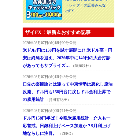
トレイダーズ証券みんな
のFX
ザイFX！最新＆おすすめ記事
2026年08月07日(金)18時09分公開
米ドル/円は150円を試す展開に!? 米ドル高・円
安は終焉を迎え、2026年中に140円の大台打診
があってもサプライズ…
（陳満咲杜）
2026年08月07日(金)15時43分公開
口先の楽観論とは違って中東情勢は悪化し原油
反発、ドル円も158円台に戻しドル金利上昇で
の雇用統計
（持田有紀子）
2026年08月07日(金)09時11分公開
ドル円158円半ば！今晩米雇用統計→介入も一
応警戒。日銀利上げペース加速か？9月利上げ
地ならしに注目。
（ZERO）