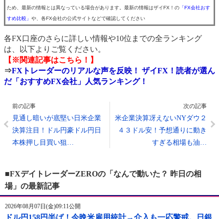
ため、最新の情報とは異なっている場合があります。最新の情報はザイFX！の
「FX会社おす
すめ比較」
や、各FX会社の公式サイトなどで確認してください
各FX口座のさらに詳しい情報や10位までの全ランキング
は、以下よりご覧ください。
【※関連記事はこちら！】
⇒
FXトレーダーのリアルな声を反映！ ザイFX！読者が選ん
だ「おすすめFX会社」人気ランキング！
前の記事
次の記事
見通し暗いが底堅い日米企業
米企業決算冴えないNYダウ２
決算注目！ドル円豪ドル円日
４３ドル安！予想通りに動き
本株押し目買い狙…
すぎる相場も油…
■FXデイトレーダーZEROの「なんで動いた？ 昨日の相
場」の最新記事
2026年08月07日(金)09:11公開
ドル円158円半ば！今晩米雇用統計→介入も一応警戒。日銀