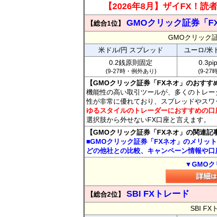
【2026年8月】ザイFX！
GMOクリック証券「F
【総合1位】
GMOクリック
米ドル/円 スプレッド
ユーロ/米
0.2銭原則固定
0.3p
(9-27時・例外あり)
(9-2
【GMOクリック証券「FXネオ」のおすす
機能性の高い取引ツールが、多くのトレー
性が非常に優れており、スプレッドやスワ
ゆるスタイルのトレーダーにおすすめの口
選択肢から外せないFX口座と言えます。
【GMOクリック証券「FXネオ」の関連記
■GMOクリック証券「FXネオ」のメリッ
どの他社との比較、キャンペーン情報や口
▼GMOク
SBI FXトレード
【総合2位】
SBI 