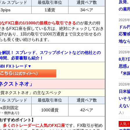
反発
ドル スプレッド
最低取引単位
通貨ペア数
の雇
.3pips
1通貨
34ペア
2026
なFX口座の1/1000の規模から取引できる
のが最大の特
ドル
できるFX口座を探している方は、絶対にチェックしておき
評があり、1回の取引で1000万通貨まで注文が出せるの
応警
らも長く使い続けられます。
地な
トを解説！ スプレッド、スワップポイントなどの他社との
2026
時間、必要書類も紹介！
8月7
SBI FXトレード▼
思惑
『米
ネクストネオ」
2026
日米
外貨ネクストネオ」の主なスペック
いそ
ドル スプレッド
最低取引単位
通貨ペア数
えな
ips原則固定
1000通貨
42ペア
人）
7時・例外あり)
おすすめポイント】
人気！
、多くのトレーダーに人気のFX口座
です。FX取引が初め