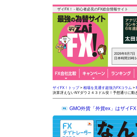
ザイFX！ - 初心者必見のFX総合情報サイト
2026年8月7
日本時間15時1
ザイFX！トップ
>
相場を見通す超強力FXコラム
>
決算冴えないNYダウ２４３ドル安！予想通りに動
GMO外貨「外貨ex」はザイ