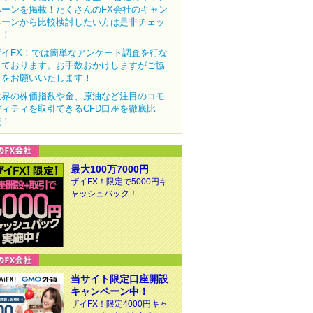
ペーンを掲載！たくさんのFX会社のキャン
ペーンから比較検討したい方は是非チェッ
ク！
ザイFX！では簡単なアンケート調査を行な
っております。お手数おかけしますがご協
力をお願いいたします！
世界の株価指数や金、原油など注目のコモ
ディティを取引できるCFD口座を徹底比
較！
最大100万7000円
ザイFX！限定で5000円キ
ャッシュバック！
当サイト限定口座開設
キャンペーン中！
ザイFX！限定4000円キャ