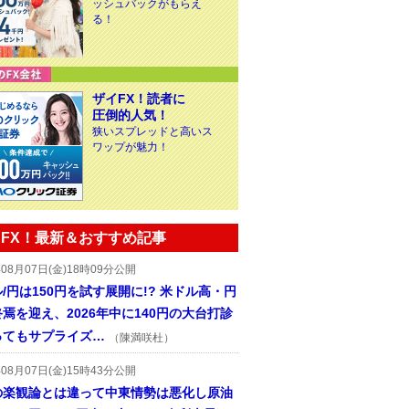
ッシュバックがもらえ
る！
ザイFX！読者に
圧倒的人気！
狭いスプレッドと高いス
ワップが魅力！
FX！最新＆おすすめ記事
年08月07日(金)18時09分公開
/円は150円を試す展開に!? 米ドル高・円
焉を迎え、2026年中に140円の大台打診
ってもサプライズ…
（陳満咲杜）
年08月07日(金)15時43分公開
の楽観論とは違って中東情勢は悪化し原油