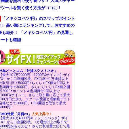
料機能を無料で使う裏ワザ？ 人気のチャー
析ツールを賢く使う方法がココに！
「メキシコペソ/円」のスワップポイント
較！ 高い順にランキングして、おすすめの
座も紹介！ 「メキシコペソ/円」の見通し
ャートも確認
外為どっとコム「外貨ネクストネオ」
【最大101万2000円＋1200FXポイント】ザイ
FX！から口座開設後、FX口座で1万通貨以上
の取引1回で5000円+らくらくFX積立1回以上
定期買付で3000円。さらにらくらくFX積立開
設200FXポイント＆定期買付1回以上で
1000FXポイント。さらに取引量に応じて最大
100万円に加え、スクール受講と理解度テスト
合格などで1000円、CFD開設と取引で最大
4000円！
GMO外貨「外貨ex」
人気上昇中！
【最大100万4000円キャッシュバック】ザイ
FX！から口座開設後、1万通貨以上の取引で
4000円がもらえる！ さらに取引量に応じて最