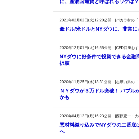
に、産油国通貨と呼ばれるワケは？
2021年02月02日(火)12:20公開 [バカラ
豪ドル/米ドルとNYダウに、非常に
2020年12月01日(火)16:55公開 [CFD口座
NYダウに好条件で投資できる金融
択肢
2020年11月25日(水)18:31公開 [志摩力
ＮＹダウが３万ドル突破！ バブル
かも
2020年04月13日(月)16:23公開 [西原
悪材料織り込みでNYダウの二番底
へ