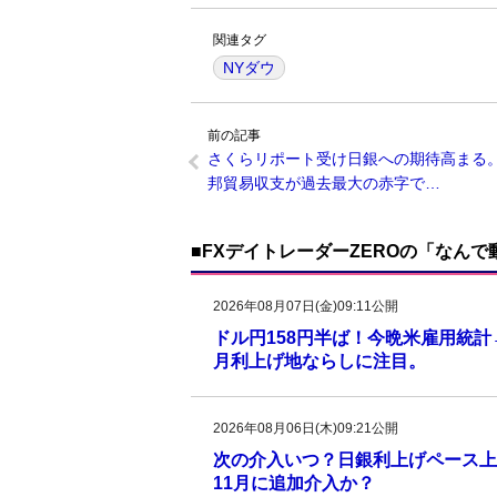
関連タグ
NYダウ
前の記事
さくらリポート受け日銀への期待高まる
邦貿易収支が過去最大の赤字で…
■FXデイトレーダーZEROの「なん
2026年08月07日(金)09:11公開
ドル円158円半ば！今晩米雇用統
月利上げ地ならしに注目。
2026年08月06日(木)09:21公開
次の介入いつ？日銀利上げペース上
11月に追加介入か？