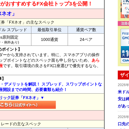
読者がおすすめするFX会社トップ3を公開！
Xネオ」
証券「FXネオ」の主なスペック
ドル スプレッド
最低取引単位
通貨ペア数
ips原則固定
1000通貨
24ペア
7時・例外あり)
めポイント】
ダーから支持されています。特に、スマホアプリの操作
ップポイントなどのスペック面も申し分ないため、
あら
座
です。取引環境の良さをFX口座選びで優先するなら、
ザイ
事】
ト・デメリットを解説！ スプレッド、スワップポイントな
2026
座開設までの時間、必要書類も紹介！
米ドル
リック証券「FXネオ」▼
安は終
があ
2026
FXトレードの主なスペック
口先