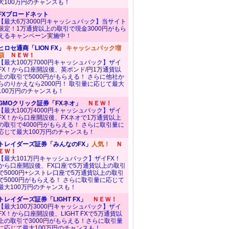
大100万円のチャンスも！
FXブロードネット
【最大6万3000円キャッシュバック】当サイト
限定！1万通貨以上の取引で現金3000円がもら
えるキャンペーン実施中！
ヒロセ通商「LION FX」
キャッシュバック増
額
ＮＥＷ！
【最大100万7000円キャッシュバック】ザイ
FX！から口座開設後、英ポンド/円1万通貨以
上の取引で5000円がもらえる！ さらに他社か
らのりかえなら2000円！ 取引量に応じて最大
100万円のチャンスも！
GMOクリック証券「FXネオ」
ＮＥＷ！
【最大100万4000円キャッシュバック】ザイ
FX！から口座開設後、FXネオで1万通貨以上
の取引で4000円がもらえる！ さらに取引量に
応じて最大100万円のチャンスも！
トレイダーズ証券「みんなのFX」
人気！
Ｎ
ＥＷ！
【最大101万円キャッシュバック】ザイFX！
から口座開設後、FX口座で5万通貨以上の取引
で5000円+シストレ口座で5万通貨以上の取引
で5000円がもらえる！ さらに取引量に応じて
最大100万円のチャンスも！
トレイダーズ証券「LIGHT FX」
ＮＥＷ！
【最大100万3000円キャッシュバック】ザイ
FX！から口座開設後、LIGHT FXで5万通貨以
上の取引で3000円がもらえる！さらに取引量
に応じて最大100万円のチャンスも！