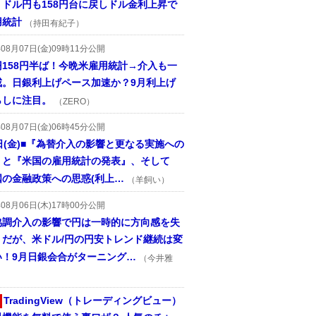
、ドル円も158円台に戻しドル金利上昇で
用統計
（持田有紀子）
年08月07日(金)09時11分公開
円158円半ば！今晩米雇用統計→介入も一
戒。日銀利上げペース加速か？9月利上げ
らしに注目。
（ZERO）
年08月07日(金)06時45分公開
日(金)■『為替介入の影響と更なる実施への
』と『米国の雇用統計の発表』、そして
国の金融政策への思惑(利上…
（羊飼い）
年08月06日(木)17時00分公開
協調介入の影響で円は一時的に方向感を失
うだが、米ドル/円の円安トレンド継続は変
い！9月日銀会合がターニング…
（今井雅
TradingView（トレーディングビュー）