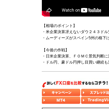
【相場のポイント】
・米企業決算冴えないダウ２４３ドル
・ムーディーズがスペイン5州の格下
【今後の作戦】
・日米企業決算、ＦＯＭＣ景気判断に
・ドル円、豪ドル円押し目買い継続も