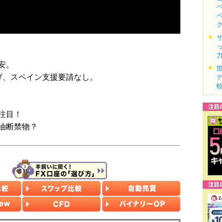
安。
げ、スペイン支援要請なし。
注目！
油断禁物？