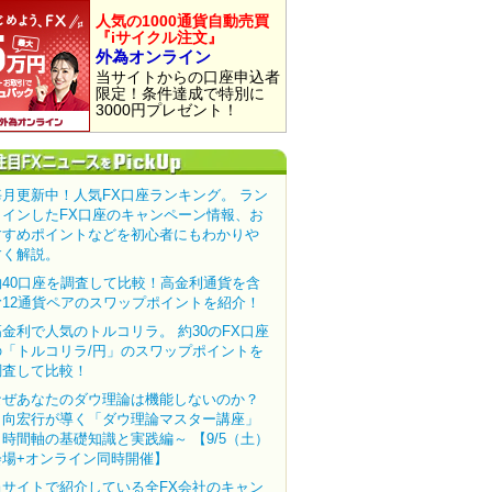
人気の1000通貨自動売買
『iサイクル注文』
外為オンライン
当サイトからの口座申込者
限定！条件達成で特別に
3000円プレゼント！
毎月更新中！人気FX口座ランキング。 ラン
クインしたFX口座のキャンペーン情報、お
すすめポイントなどを初心者にもわかりや
すく解説。
約40口座を調査して比較！高金利通貨を含
む12通貨ペアのスワップポイントを紹介！
高金利で人気のトルコリラ。 約30のFX口座
の「トルコリラ/円」のスワップポイントを
調査して比較！
なぜあなたのダウ理論は機能しないのか？
田向宏行が導く「ダウ理論マスター講座」
～時間軸の基礎知識と実践編～ 【9/5（土）
会場+オンライン同時開催】
当サイトで紹介している全FX会社のキャン