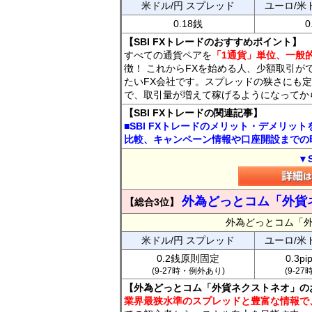
米ドル/円 スプレッド
ユーロ/米
0.18銭
0
【SBI FXトレードのおすすめポイント】
すべての通貨ペアを
「1通貨」単位、一般的
徴！ これからFXを始める人、少額取引が
たいFX会社です。スプレッドの狭さにも定
で、取引量が増えて稼げるようになってか
【SBI FXトレードの関連記事】
■SBI FXトレードのメリット・デメリッ
比較、キャンペーン情報や口座開設までの
▼
外為どっとコム「外貨
【総合3位】
外為どっとコム「
米ドル/円 スプレッド
ユーロ/米
0.2銭原則固定
0.3p
(9-27時・例外あり)
(9-2
【外為どっとコム「外貨ネクストネオ」の
業界最狭水準のスプレッドと豊富な情報で