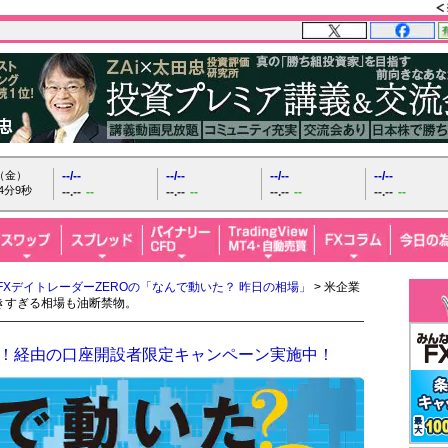
日（金）
--/--
--/--
--/--
--/--
4分10秒
--.--
--
--.--
--
--.--
--
--.--
--
FXデイトレーダーZEROの「なんで動いた？ 昨日の相場」
> 米企業
きすぎる相場も油断禁物。
FX！経由の口座開設者限定キャンペーン実施中！