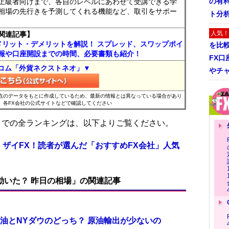
の有
上級者向けまで、各自のレベルにあわせて受講できる学
相場の先行きを予測してくれる機能など、取引をサポー
ト分
人気！
関連記事】
メリット・デメリットを解説！ スプレッド、スワップポイ
を比
報や口座開設までの時間、必要書類も紹介！
FX口
コム「外貨ネクストネオ」▼
やチ
時点のデータをもとに作成しているため、最新の情報とは異なっている場合があり
、各FX会社の公式サイトなどで確認してください
位までの全ランキングは、以下よりご覧ください。
 ザイFX！読者が選んだ「おすすめFX会社」人気
で動いた？ 昨日の相場」の関連記事
油とNYダウのどっち？ 原油輸出が少ないの