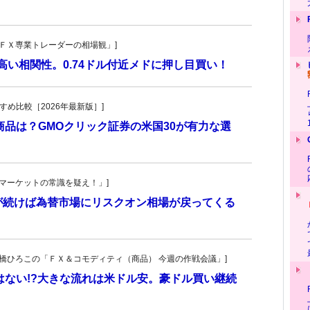
村の「ＦＸ専業トレーダーの相場観」]
高い相関性。0.74ドル付近メドに押し目買い！
おすすめ比較［2026年最新版］]
商品は？GMOクリック証券の米国30が有力な選
男の「マーケットの常識を疑え！」]
が続けば為替市場にリスクオン相場が戻ってくる
宏一・大橋ひろこの「ＦＸ＆コモディティ（商品） 今週の作戦会議」]
はない!?大きな流れは米ドル安。豪ドル買い継続