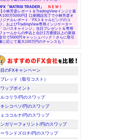
JFX「MATRIX TRADER」
ＮＥＷ！
【小林芳彦レポート＆TradingViewインジと最
大100万5000円】口座開設完了で小林芳彦オ
リジナルレポート「FXスキャルピングのコ
ツ」およびTradingView専用インジケーター
「コバスキャインジ」当日プレゼント＆専用
フォームからの申込と合計1万通貨以上の新規
取引で5000円キャッシュバック！さらに取引
量に応じて最大100万円のチャンスも！
注目のFXキャンペーン
スプレッド（取引コスト）
スワップポイント
トルコリラ/円のスワップ
メキシコペソ/円のスワップ
チェココルナ/円のスワップ
ハンガリーフォリント/円のスワップ
ポーランドズロチ/円のスワップ