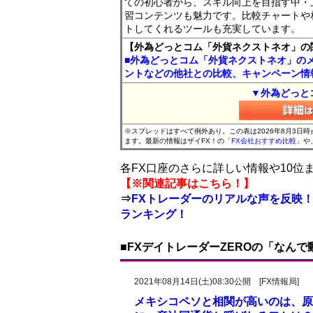
ての初心者から、スキル向上を目指す中・
習コンテンツも魅力です。比較チャートや
トしてくれるツールも充実しています。
【外為どっとコム「外貨ネクストネオ」の
■外為どっとコム「外貨ネクストネオ」の
ントなどの他社との比較、キャンペーン情
▼外為どっと
※スプレッドはすべて例外あり。この表は2026年8月3日
ます。最新の情報はザイFX！の
「FX会社おすすめ比較」
や
各FX口座のさらに詳しい情報や10
【※関連記事はこちら！】
⇒
FXトレーダーのリアルな声を反映！
ランキング！
■FXデイトレーダーZEROの「なん
2021年08月14日(土)08:30公開 [FX情報局]
メキシコペソと相関が高いのは、原