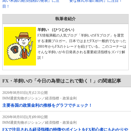
高い米国の経済指標の発表』に注
要な株式市場の動向』に注目！
目！
執筆者紹介
羊飼い （ひつじかい）
FX情報満載の人気ブログ「羊飼いのFXブログ」を運営
する凄腕ブロガー。日本ではまだFXが一般的でなかった
2001年からFXのトレードを続けている。このコーナーは
そんな羊飼いが今日発表される重要経済指標をズバリ解
説！
FX・羊飼いの「今日の為替はこれで動く！」の関連記事
2026年08月03日(月)12:31公開
IMM通貨先物ポジション／経済指標・政策金利
主要各国の政策金利の推移をグラフでチェック！
2026年08月03日(月)09:00公開
IMM通貨先物ポジション／経済指標・政策金利
FXで注目される経済指標の特徴やポイントをFX初心者にもわかりや