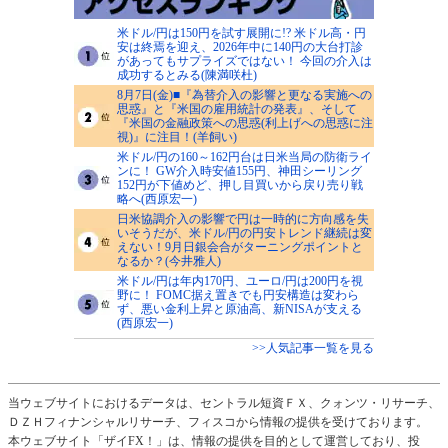
米ドル/円は150円を試す展開に!? 米ドル高・円
安は終焉を迎え、2026年中に140円の大台打診
があってもサプライズではない！ 今回の介入は
成功するとみる(陳満咲杜)
8月7日(金)■『為替介入の影響と更なる実施への
思惑』と『米国の雇用統計の発表』、そして
『米国の金融政策への思惑(利上げへの思惑に注
視)』に注目！(羊飼い)
米ドル/円の160～162円台は日米当局の防衛ライ
ンに！ GW介入時安値155円、神田シーリング
152円が下値めど、押し目買いから戻り売り戦
略へ(西原宏一)
日米協調介入の影響で円は一時的に方向感を失
いそうだが、米ドル/円の円安トレンド継続は変
えない！9月日銀会合がターニングポイントと
なるか？(今井雅人)
米ドル/円は年内170円、ユーロ/円は200円を視
野に！ FOMC据え置きでも円安構造は変わら
ず、悪い金利上昇と原油高、新NISAが支える
(西原宏一)
>>人気記事一覧を見る
当ウェブサイトにおけるデータは、セントラル短資ＦＸ、クォンツ・リサーチ、
ＤＺＨフィナンシャルリサーチ、フィスコから情報の提供を受けております。
本ウェブサイト「ザイFX！」は、情報の提供を目的として運営しており、投