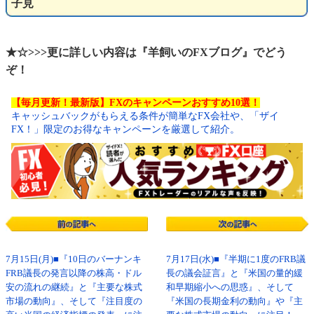
子見
★☆>>>更に詳しい内容は『羊飼いのFXブログ』でどう
ぞ！
【毎月更新！最新版】FXのキャンペーンおすすめ10選！
キャッシュバックがもらえる条件が簡単なFX会社や、「ザイ
FX！」限定のお得なキャンペーンを厳選して紹介。
7月15日(月)■『10日のバーナンキ
7月17日(水)■『半期に1度のFRB議
FRB議長の発言以降の株高・ドル
長の議会証言』と『米国の量的緩
安の流れの継続』と『主要な株式
和早期縮小への思惑』、そして
市場の動向』、そして『注目度の
『米国の長期金利の動向』や『主