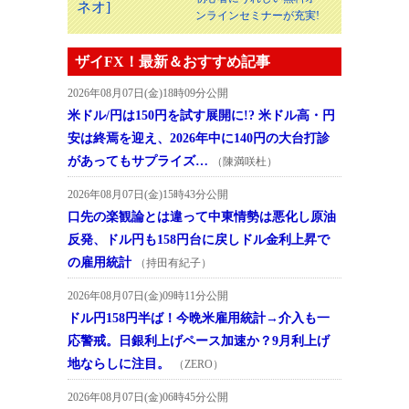
ンラインセミナーが充実!
ザイFX！最新＆おすすめ記事
2026年08月07日(金)18時09分公開
米ドル/円は150円を試す展開に!? 米ドル高・円
安は終焉を迎え、2026年中に140円の大台打診
があってもサプライズ…
（陳満咲杜）
2026年08月07日(金)15時43分公開
口先の楽観論とは違って中東情勢は悪化し原油
反発、ドル円も158円台に戻しドル金利上昇で
の雇用統計
（持田有紀子）
2026年08月07日(金)09時11分公開
ドル円158円半ば！今晩米雇用統計→介入も一
応警戒。日銀利上げペース加速か？9月利上げ
地ならしに注目。
（ZERO）
2026年08月07日(金)06時45分公開