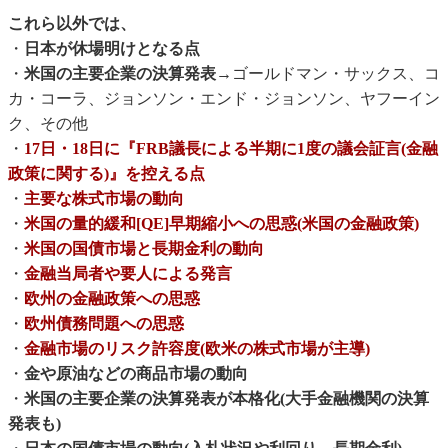
これら以外では、
・
日本が休場明けとなる点
・
米国の主要企業の決算発表
→ゴールドマン・サックス、コ
カ・コーラ、ジョンソン・エンド・ジョンソン、ヤフーイン
ク、その他
・
17日・18日に『FRB議長による半期に1度の議会証言(金融
政策に関する)』を控える点
・
主要な株式市場の動向
・
米国の量的緩和[QE]早期縮小への思惑(米国の金融政策)
・
米国の国債市場と長期金利の動向
・
金融当局者や要人による発言
・
欧州の金融政策への思惑
・
欧州債務問題への思惑
・
金融市場のリスク許容度(欧米の株式市場が主導)
・
金や原油などの商品市場の動向
・
米国の主要企業の決算発表が本格化(大手金融機関の決算
発表も)