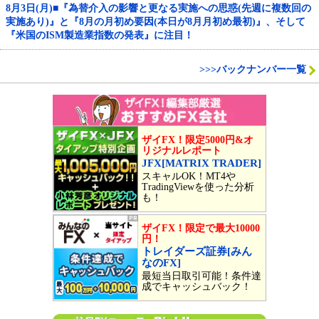
8月3日(月)■『為替介入の影響と更なる実施への思惑(先週に複数回の
実施あり)』と『8月の月初め要因(本日が8月月初め最初)』、そして
『米国のISM製造業指数の発表』に注目！
>>>バックナンバー一覧
ザイFX！限定5000円&オ
リジナルレポート
JFX[MATRIX TRADER]
スキャルOK！MT4や
TradingViewを使った分析
も！
ザイFX！限定で最大10000
円！
トレイダーズ証券[みん
なのFX]
最短当日取引可能！条件達
成でキャッシュバック！