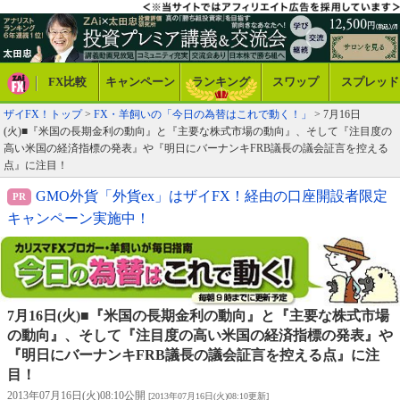
FX比較
キャンペーン
ランキング
スワップ
スプレッド
ザイFX！トップ
>
FX・羊飼いの「今日の為替はこれで動く！」
> 7月16日
(火)■『米国の長期金利の動向』と『主要な株式市場の動向』、そして『注目度の
高い米国の経済指標の発表』や『明日にバーナンキFRB議長の議会証言を控える
点』に注目！
GMO外貨「外貨ex」はザイFX！経由の口座開設者限定
キャンペーン実施中！
7月16日(火)■『米国の長期金利の動向』と『主要な株式市場
の動向』、そして『注目度の高い米国の経済指標の発表』や
『明日にバーナンキFRB議長の議会証言を控える点』に注
目！
2013年07月16日(火)08:10公開
[2013年07月16日(火)08:10更新]