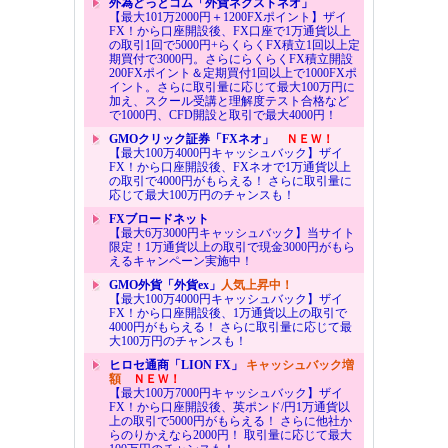
外為どっとコム「外貨ネクストネオ」
【最大101万2000円＋1200FXポイント】ザイ
FX！から口座開設後、FX口座で1万通貨以上
の取引1回で5000円+らくらくFX積立1回以上定
期買付で3000円。さらにらくらくFX積立開設
200FXポイント＆定期買付1回以上で1000FXポ
イント。さらに取引量に応じて最大100万円に
加え、スクール受講と理解度テスト合格など
で1000円、CFD開設と取引で最大4000円！
GMOクリック証券「FXネオ」
ＮＥＷ！
【最大100万4000円キャッシュバック】ザイ
FX！から口座開設後、FXネオで1万通貨以上
の取引で4000円がもらえる！ さらに取引量に
応じて最大100万円のチャンスも！
FXブロードネット
【最大6万3000円キャッシュバック】当サイト
限定！1万通貨以上の取引で現金3000円がもら
えるキャンペーン実施中！
GMO外貨「外貨ex」
人気上昇中！
【最大100万4000円キャッシュバック】ザイ
FX！から口座開設後、1万通貨以上の取引で
4000円がもらえる！ さらに取引量に応じて最
大100万円のチャンスも！
ヒロセ通商「LION FX」
キャッシュバック増
額
ＮＥＷ！
【最大100万7000円キャッシュバック】ザイ
FX！から口座開設後、英ポンド/円1万通貨以
上の取引で5000円がもらえる！ さらに他社か
らのりかえなら2000円！ 取引量に応じて最大