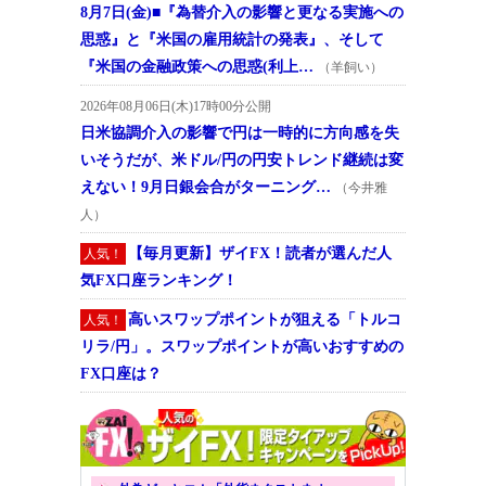
8月7日(金)■『為替介入の影響と更なる実施への
思惑』と『米国の雇用統計の発表』、そして
『米国の金融政策への思惑(利上…
（羊飼い）
2026年08月06日(木)17時00分公開
日米協調介入の影響で円は一時的に方向感を失
いそうだが、米ドル/円の円安トレンド継続は変
えない！9月日銀会合がターニング…
（今井雅
人）
【毎月更新】ザイFX！読者が選んだ人
人気！
気FX口座ランキング！
高いスワップポイントが狙える「トルコ
人気！
リラ/円」。スワップポイントが高いおすすめの
FX口座は？