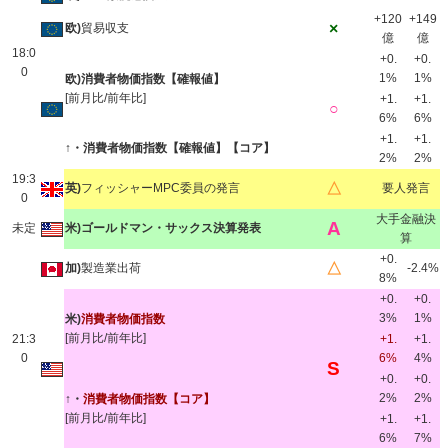
+120
+149
×
欧)
貿易収支
億
億
18:0
+0.
+0.
0
1%
1%
欧)消費者物価指数【確報値】
[前月比/前年比]
+1.
+1.
○
6%
6%
+1.
+1.
↑・消費者物価指数【確報値】【コア】
2%
2%
19:3
△
英)
フィッシャーMPC委員の発言
要人発言
0
大手金融決
A
未定
米)ゴールドマン・サックス決算発表
算
+0.
△
加)
製造業出荷
-2.4%
8%
+0.
+0.
3%
1%
米)
消費者物価指数
[前月比/前年比]
21:3
+1.
+1.
0
6%
4%
S
+0.
+0.
2%
2%
↑・
消費者物価指数【コア】
[前月比/前年比]
+1.
+1.
6%
7%