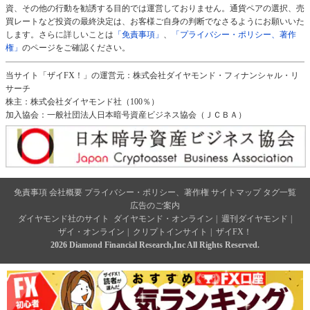
資、その他の行動を勧誘する目的では運営しておりません。通貨ペアの選択、売
買レートなど投資の最終決定は、お客様ご自身の判断でなさるようにお願いいた
します。さらに詳しいことは
「免責事項」
、
「プライバシー・ポリシー、著作
権」
のページをご確認ください。
当サイト「ザイFX！」の運営元：株式会社ダイヤモンド・フィナンシャル・リ
サーチ
株主：株式会社ダイヤモンド社（100％）
加入協会：一般社団法人日本暗号資産ビジネス協会（ＪＣＢＡ）
免責事項
会社概要
プライバシー・ポリシー、著作権
サイトマップ
タグ一覧
広告のご案内
ダイヤモンド社のサイト
ダイヤモンド・オンライン
|
週刊ダイヤモンド
|
ザイ・オンライン
|
クリプトインサイト
|
ザイFX！
2026 Diamond Financial Research,Inc All Rights Reserved.