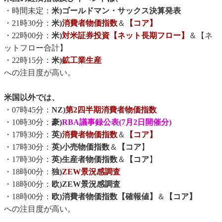
・時間未定：
米)ゴールドマン・サックス決算発表
・21時30分：
米)
消費者物価指数
＆
【コア】
・22時00分：
米)
対米証券投資【ネット長期フロー】
＆【ネ
ットフロー合計】
・22時15分：
米)
鉱工業生産
への注目度が高い。
米国以外では、
・07時45分：
NZ)
第2四半期消費者物価指数
・10時30分：
豪)
RBA議事録公表(7月2日開催分)
・17時30分：
英)
消費者物価指数
＆
【コア】
・17時30分：
英)小売物価指数
＆
【コア
】
・17時30分：
英)生産者物価指数
＆
【コア
】
・18時00分：
独)
ZEW景況感調査
・18時00分：
欧)ZEW景況感調査
・18時00分：
欧)消費者物価指数【確報値】
＆
【コア】
への注目度が高い。