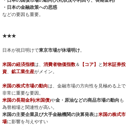
・
日本の国債市場の動向(入札状況や利回り、長期金利)
・日本の金融政策への思惑
などの要因も重要。
★★★
日本が祝日明けで
東京市場が休場明け
。
米国の経済指標
は、
消費者物価指数
＆
【コア】
と
対米証券投
資
、
鉱工業生産
がメイン。
米国の株式市場の動向
は、金融市場の方向性を見極める上で
非常に重要な要因。
米国の長期金利(米国債)
や
金・原油などの商品市場の動向
も
為替相場と関連性が高い。
米国の主要企業及び大手金融機関の決算発表
は
米国の株式市
場
に影響を与えやすい