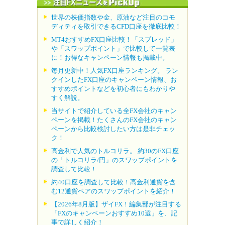
世界の株価指数や金、原油など注目のコモ
ディティを取引できるCFD口座を徹底比較！
MT4おすすめFX口座比較！「スプレッド」
や「スワップポイント」で比較して一覧表
に！お得なキャンペーン情報も掲載中。
毎月更新中！人気FX口座ランキング。 ラン
クインしたFX口座のキャンペーン情報、お
すすめポイントなどを初心者にもわかりや
すく解説。
当サイトで紹介している全FX会社のキャン
ペーンを掲載！たくさんのFX会社のキャン
ペーンから比較検討したい方は是非チェッ
ク！
高金利で人気のトルコリラ。 約30のFX口座
の「トルコリラ/円」のスワップポイントを
調査して比較！
約40口座を調査して比較！高金利通貨を含
む12通貨ペアのスワップポイントを紹介！
【2026年8月版】ザイFX！編集部が注目する
「FXのキャンペーンおすすめ10選」を、記
事で詳しく紹介！