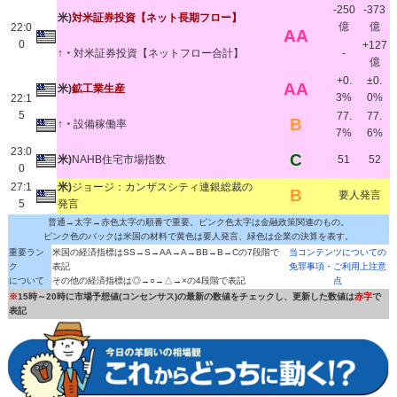
-250
-373
米)
対米証券投資【ネット長期フロー】
億
億
22:0
AA
0
+127
↑・
対米証券投資【ネットフロー合計】
-
億
+0.
±0.
AA
米)
鉱工業生産
3%
0%
22:1
5
77.
77.
B
↑・
設備稼働率
7%
6%
23:0
C
米)
NAHB住宅市場指数
51
52
0
27:1
米)
ジョージ：カンザスシティ連銀総裁の
B
要人発言
5
発言
普通→太字→赤色太字の順番で重要。ピンク色太字は金融政策関連のもの。
ピンク色のバックは米国の材料で黄色は要人発言、緑色は企業の決算を表す。
重要ラン
米国の経済指標はSS→S→AA→A→BB→B→Cの7段階で
当コンテンツについての
ク
表記
免罪事項・ご利用上注意
について
その他の経済指標は◎→○→△→×の4段階で表記
点
※
15時～20時に市場予想値(コンセンサス)の最新の数値をチェックし、更新した数値は
赤字
で
表記