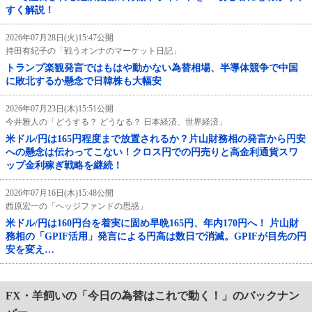
すく解説！
2026年07月28日(火)15:47公開
持田有紀子の「戦うオンナのマーケット日記」
トランプ楽観発言ではもはや動かない為替相場、半導体競争で中国
に敗北するか懸念で日韓株も大幅安
2026年07月23日(木)15:51公開
今井雅人の「どうする？ どうなる？ 日本経済、世界経済」
米ドル/円は165円程度まで放置されるか？片山財務相の発言から円安
への懸念は伝わってこない！クロス円での円売りと高金利通貨スワ
ップ金利稼ぎ戦略を継続！
2026年07月16日(木)15:48公開
西原宏一の「ヘッジファンドの思惑」
米ドル/円は160円台を着実に固め早晩165円、年内170円へ！ 片山財
務相の「GPIF活用」発言による円高は数日で消滅。GPIFが目先の円
安を変え…
FX・羊飼いの「今日の為替はこれで動く！」のバックナン