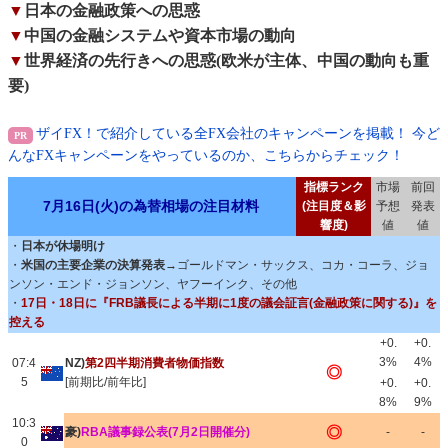
▼
日本の金融政策への思惑
▼
中国の金融システムや資本市場の動向
▼
世界経済の先行きへの思惑(欧米が主体、中国の動向も重
要)
ザイFX！で紹介している全FX会社のキャンペーンを掲載！ 今ど
んなFXキャンペーンをやっているのか、こちらからチェック！
指標ランク
市場
前回
7月16日(火)の為替相場の注目材料
(注目度＆影
予想
発表
響度)
値
値
・
日本が休場明け
・
米国の主要企業の決算発表
→ゴールドマン・サックス、コカ・コーラ、ジョ
ンソン・エンド・ジョンソン、ヤフーインク、その他
・
17日・18日に『FRB議長による半期に1度の議会証言(金融政策に関する)』を
控える
+0.
+0.
3%
4%
07:4
NZ)
第2四半期消費者物価指数
◎
5
[前期比/前年比]
+0.
+0.
8%
9%
10:3
◎
豪)
RBA議事録公表(7月2日開催分)
-
-
0