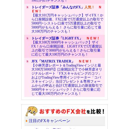
100万円のチャンスも！
トレイダーズ証券「みんなのFX」
人気！
Ｎ
ＥＷ！
【最大101万円キャッシュバック】ザイFX！か
ら口座開設後、FX口座で5万通貨以上の取引で
5000円+シストレ口座で5万通貨以上の取引で
5000円がもらえる！ さらに取引量に応じて最
大100万円のチャンスも！
トレイダーズ証券「LIGHT FX」
ＮＥＷ！
【最大100万3000円キャッシュバック】ザイ
FX！から口座開設後、LIGHT FXで5万通貨以
上の取引で3000円がもらえる！さらに取引量
に応じて最大100万円のチャンスも！
JFX「MATRIX TRADER」
ＮＥＷ！
【小林芳彦レポート＆TradingViewインジと最
大100万5000円】口座開設完了で小林芳彦オリ
ジナルレポート「FXスキャルピングのコツ」
およびTradingView専用インジケーター「コバ
スキャインジ」当日プレゼント＆専用フォー
ムからの申込と合計1万通貨以上の新規取引で
5000円キャッシュバック！さらに取引量に応
じて最大100万円のチャンスも！
注目のFXキャンペーン