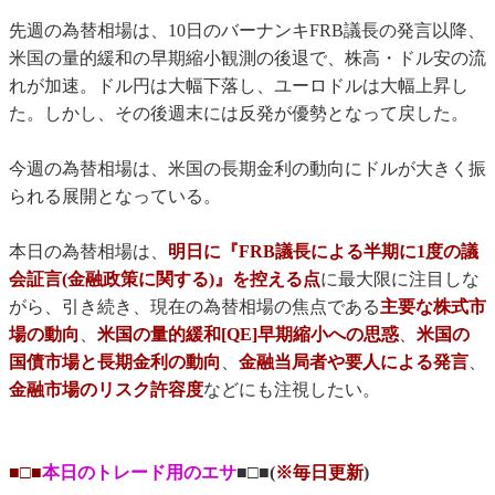
先週の為替相場は、10日のバーナンキFRB議長の発言以降、
米国の量的緩和の早期縮小観測の後退で、株高・ドル安の流
れが加速。ドル円は大幅下落し、ユーロドルは大幅上昇し
た。しかし、その後週末には反発が優勢となって戻した。
今週の為替相場は、米国の長期金利の動向にドルが大きく振
られる展開となっている。
本日の為替相場は、
明日に『FRB議長による半期に1度の議
会証言(金融政策に関する)』を控える点
に最大限に注目しな
がら、引き続き、現在の為替相場の焦点である
主要な株式市
場の動向
、
米国の量的緩和[QE]早期縮小への思惑
、
米国の
国債市場と長期金利の動向
、
金融当局者や要人による発言
、
金融市場のリスク許容度
などにも注視したい。
■□■
本日のトレード用のエサ
■□■(
※毎日更新
)