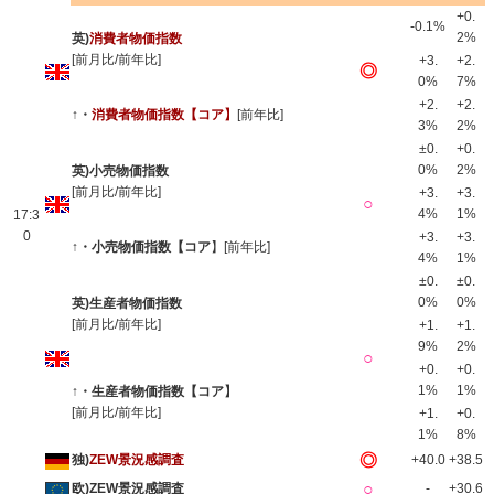
+0.
-0.1%
2%
英)
消費者物価指数
[前月比/前年比]
+3.
+2.
◎
0%
7%
+2.
+2.
↑・
消費者物価指数【コア】
[前年比]
3%
2%
±0.
+0.
0%
2%
英)小売物価指数
[前月比/前年比]
+3.
+3.
○
4%
1%
17:3
0
+3.
+3.
↑・小売物価指数【コア
】[前年比]
4%
1%
±0.
±0.
0%
0%
英)生産者物価指数
[前月比/前年比]
+1.
+1.
9%
2%
○
+0.
+0.
1%
1%
↑・生産者物価指数【コア】
[前月比/前年比]
+1.
+0.
1%
8%
◎
独)
ZEW景況感調査
+40.0
+38.5
○
欧)ZEW景況感調査
-
+30.6