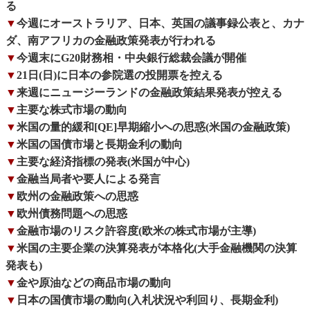
る
▼
今週にオーストラリア、日本、英国の議事録公表と、カナ
ダ、南アフリカの金融政策発表が行われる
▼
今週末にG20財務相・中央銀行総裁会議が開催
▼
21日(日)に日本の参院選の投開票を控える
▼
来週にニュージーランドの金融政策結果発表が控える
▼
主要な株式市場の動向
▼
米国の量的緩和[QE]早期縮小への思惑(米国の金融政策)
▼
米国の国債市場と長期金利の動向
▼
主要な経済指標の発表(米国が中心)
▼
金融当局者や要人による発言
▼
欧州の金融政策への思惑
▼
欧州債務問題への思惑
▼
金融市場のリスク許容度(欧米の株式市場が主導)
▼
米国の主要企業の決算発表が本格化(大手金融機関の決算
発表も)
▼
金や原油などの商品市場の動向
▼
日本の国債市場の動向(入札状況や利回り、長期金利)