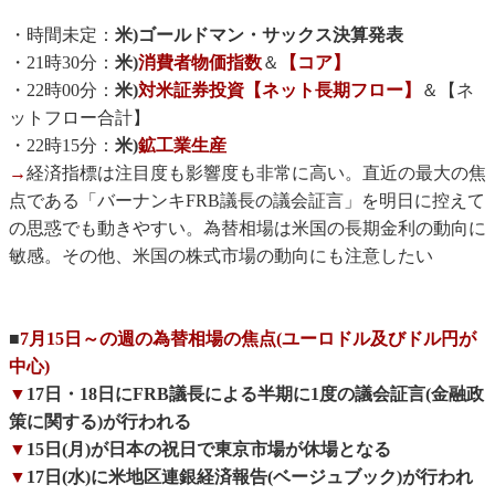
・時間未定：
米)ゴールドマン・サックス決算発表
・21時30分：
米)
消費者物価指数
＆
【コア】
・22時00分：
米)
対米証券投資【ネット長期フロー】
＆【ネ
ットフロー合計】
・22時15分：
米)
鉱工業生産
→
経済指標は注目度も影響度も非常に高い。直近の最大の焦
点である「バーナンキFRB議長の議会証言」を明日に控えて
の思惑でも動きやすい。為替相場は米国の長期金利の動向に
敏感。その他、米国の株式市場の動向にも注意したい
■
7月15日～の週の為替相場の焦点(ユーロドル及びドル円が
中心)
▼
17日・18日にFRB議長による半期に1度の議会証言(金融政
策に関する)が行われる
▼
15日(月)が日本の祝日で東京市場が休場となる
▼
17日(水)に米地区連銀経済報告(ベージュブック)が行われ