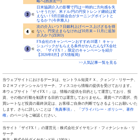
略へ(西原宏一)
日米協調介入の影響で円は一時的に方向感を失
いそうだが、米ドル/円の円安トレンド継続は変
えない！9月日銀会合がターニングポイントと
なるか？(今井雅人)
次の介入いつ？日銀利上げペース上げざるを得
ない。円安止まらなければ10月末～11月に追加
介入か？(ZERO)
FX会社のキャンペーンおすすめ10選！ キャッ
シュバックがもらえる条件がかんたんなFX会社
や、「ザイFX！」限定のキャンペーンを紹介
【2026年8月】(FX情報局)
>>人気記事一覧を見る
当ウェブサイトにおけるデータは、セントラル短資ＦＸ、クォンツ・リサーチ、
ＤＺＨフィナンシャルリサーチ、フィスコから情報の提供を受けております。
本ウェブサイト「ザイFX！」は、情報の提供を目的として運営しており、投
資、その他の行動を勧誘する目的では運営しておりません。通貨ペアの選択、売
買レートなど投資の最終決定は、お客様ご自身の判断でなさるようにお願いいた
します。さらに詳しいことは
「免責事項」
、
「プライバシー・ポリシー、著作
権」
のページをご確認ください。
当サイト「ザイFX！」の運営元：株式会社ダイヤモンド・フィナンシャル・リ
サーチ
株主：株式会社ダイヤモンド社（100％）