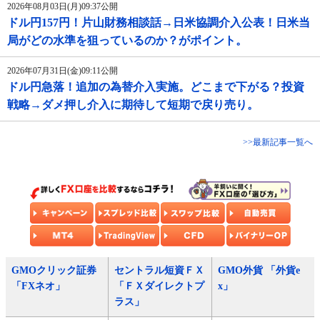
2026年08月03日(月)09:37公開
ドル円157円！片山財務相談話→日米協調介入公表！日米当
局がどの水準を狙っているのか？がポイント。
2026年07月31日(金)09:11公開
ドル円急落！追加の為替介入実施。どこまで下がる？投資
戦略→ダメ押し介入に期待して短期で戻り売り。
>>最新記事一覧へ
GMOクリック証券
セントラル短資ＦＸ
GMO外貨 「外貨e
「FXネオ」
「ＦＸダイレクトプ
x」
ラス」