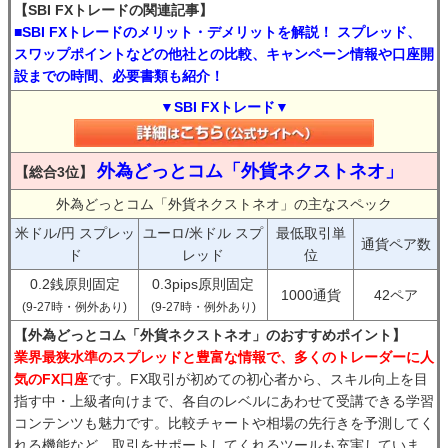
【SBI FXトレードの関連記事】
■SBI FXトレードのメリット・デメリットを解説！ スプレッド、
スワップポイントなどの他社との比較、キャンペーン情報や口座開
設までの時間、必要書類も紹介！
▼SBI FXトレード▼
外為どっとコム「外貨ネクストネオ」
【総合3位】
外為どっとコム「外貨ネクストネオ」の主なスペック
米ドル/円 スプレッ
ユーロ/米ドル スプ
最低取引単
通貨ペア数
ド
レッド
位
0.2銭原則固定
0.3pips原則固定
1000通貨
42ペア
(9-27時・例外あり)
(9-27時・例外あり)
【外為どっとコム「外貨ネクストネオ」のおすすめポイント】
業界最狭水準のスプレッドと豊富な情報で、多くのトレーダーに人
気のFX口座
です。FX取引が初めての初心者から、スキル向上を目
指す中・上級者向けまで、各自のレベルにあわせて受講できる学習
コンテンツも魅力です。比較チャートや相場の先行きを予測してく
れる機能など、取引をサポートしてくれるツールも充実していま