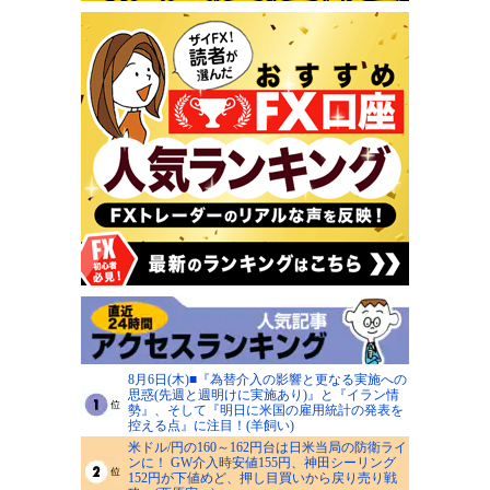
8月6日(木)■『為替介入の影響と更なる実施への
思惑(先週と週明けに実施あり)』と『イラン情
勢』、そして『明日に米国の雇用統計の発表を
控える点』に注目！(羊飼い)
米ドル/円の160～162円台は日米当局の防衛ライ
ンに！ GW介入時安値155円、神田シーリング
152円が下値めど、押し目買いから戻り売り戦