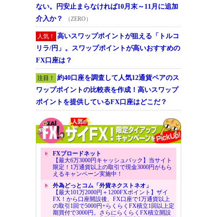
ない。円安止まらなければ10月末～11月に追加
介入か？
（ZERO）
高いスワップポイントが狙える「トルコ
人気！
リラ/円」。スワップポイントが高いおすすめの
FX口座は？
約40口座を調査して人気12通貨ペアのス
注目！
ワップポイントの比較表を作成！高いスワップ
ポイントを提供しているFX口座はどこだ？
FXブロードネット
【最大6万3000円キャッシュバック】当サイト
限定！1万通貨以上の取引で現金3000円がもら
えるキャンペーン実施中！
外為どっとコム「外貨ネクストネオ」
【最大101万2000円＋1200FXポイント】ザイ
FX！から口座開設後、FX口座で1万通貨以上
の取引1回で5000円+らくらくFX積立1回以上定
期買付で3000円。さらにらくらくFX積立開設