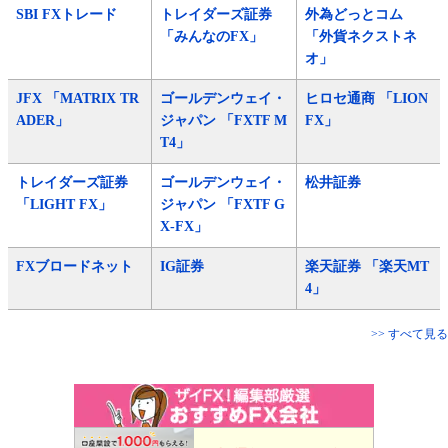
SBI FXトレード
トレイダーズ証券
外為どっとコム
「みんなのFX」
「外貨ネクストネ
オ」
JFX 「MATRIX TR
ゴールデンウェイ・
ヒロセ通商 「LION
ADER」
ジャパン 「FXTF M
FX」
T4」
トレイダーズ証券
ゴールデンウェイ・
松井証券
「LIGHT FX」
ジャパン 「FXTF G
X-FX」
FXブロードネット
IG証券
楽天証券 「楽天MT
4」
>> すべて見る