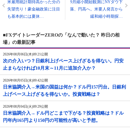
米雇用統計期待高かった分の
9月縮小開始観測にNYダウ下
失望売り！豪金融政策に注目
落、円高へ。米要人発言から
も基本的には夏休…
緩和縮小時期探…
■FXデイトレーダーZEROの「なんで動いた？ 昨日の相
場」の最新記事
2026年08月06日(木)09:21公開
次の介入いつ？日銀利上げペース上げざるを得ない。円安
止まらなければ10月末～11月に追加介入か？
2026年08月05日(水)09:42公開
日米協調介入→米国の国益は何か？ドル円157円台。日銀利
上げペース上げざるを得ないか。投資戦略は？
2026年08月04日(火)09:29公開
日米協調介入→ドル円どこまで下がる？投資戦略は？ドル
円年内165円より150円の可能性が高いと予想。