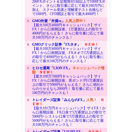
200FXポイント＆定期買付1回以上で1000FXポ
イント。さらに取引量に応じて最大100万円に
加え、スクール受講と理解度テスト合格など
で1000円、CFD開設と取引で最大4000円！
GMO外貨「外貨ex」
人気上昇中！
【最大100万4000円キャッシュバック】ザイ
FX！から口座開設後、1万通貨以上の取引で
4000円がもらえる！ さらに取引量に応じて最
大100万円のチャンスも！
GMOクリック証券「FXネオ」
ＮＥＷ！
【最大100万4000円キャッシュバック】ザイ
FX！から口座開設後、FXネオで1万通貨以上
の取引で4000円がもらえる！ さらに取引量に
応じて最大100万円のチャンスも！
ヒロセ通商「LION FX」
キャッシュバック増
額
ＮＥＷ！
【最大100万7000円キャッシュバック】ザイ
FX！から口座開設後、英ポンド/円1万通貨以
上の取引で5000円がもらえる！ さらに他社か
らのりかえなら2000円！ 取引量に応じて最大
100万円のチャンスも！
トレイダーズ証券「みんなのFX」
人気！
Ｎ
ＥＷ！
【最大101万円キャッシュバック】ザイFX！か
ら口座開設後、FX口座で5万通貨以上の取引で
5000円+シストレ口座で5万通貨以上の取引で
5000円がもらえる！ さらに取引量に応じて最
大100万円のチャンスも！
トレイダーズ証券「LIGHT FX」
ＮＥＷ！