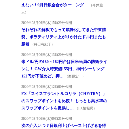
えない！9月日銀会合がターニング…
（今井雅
人）
2026年08月06日(木)15時29分公開
それぞれの解釈でもって鎮静化してきた中東情
勢、ボラティリティ上がりかけたドル円またも
膠着
（持田有紀子）
2026年08月06日(木)13時20分公開
米ドル/円の160～162円台は日米当局の防衛ライ
ンに！ GW介入時安値155円、神田シーリング
152円が下値めど、押…
（西原宏一）
2026年08月06日(木)12時00分公開
FX「スイスフラン/トルコリラ（CHF/TRY）」
のスワップポイントを比較！ もっとも高水準の
スワップポイントを提供し…
（FX情報局）
2026年08月06日(木)09時21分公開
次の介入いつ？日銀利上げペース上げざるを得