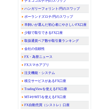
チェココルナ/円のスワップ
ハンガリーフォリント/円のスワップ
ポーランドズロチ/円のスワップ
羊飼いが選んだ初心者にやさしいFX口座
少額で取引できるFX口座
取扱通貨ペア数や取引量ランキング
会社の信頼性
FX・為替ニュース
FXスマホアプリ
注文機能・システム
積立サービスがあるFX口座
TradingViewを使えるFX口座
MT4やMT5を使えるFX口座
FX自動売買（シストレ）口座