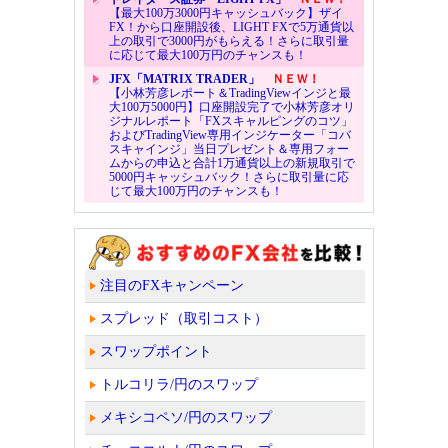
【最大100万3000円キャッシュバック】ザイ
FX！から口座開設後、LIGHT FXで5万通貨以
上の取引で3000円がもらえる！さらに取引量
に応じて最大100万円のチャンスも！
JFX「MATRIX TRADER」
ＮＥＷ！
【小林芳彦レポート＆TradingViewインジと最
大100万5000円】口座開設完了で小林芳彦オリ
ジナルレポート「FXスキャルピングのコツ」
およびTradingView専用インジケーター「コバ
スキャインジ」当日プレゼント＆専用フォー
ムからの申込と合計1万通貨以上の新規取引で
5000円キャッシュバック！さらに取引量に応
じて最大100万円のチャンスも！
注目のFXキャンペーン
スプレッド（取引コスト）
スワップポイント
トルコリラ/円のスワップ
メキシコペソ/円のスワップ