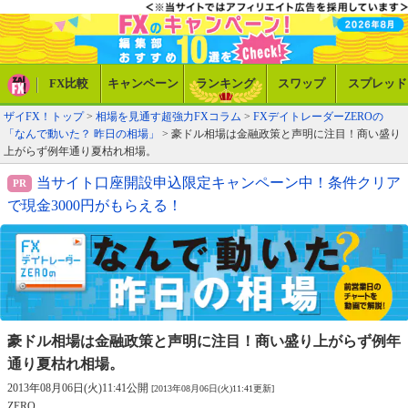
FX比較
キャンペーン
ランキング
スワップ
スプレッド
ザイFX！トップ
>
相場を見通す超強力FXコラム
>
FXデイトレーダーZEROの
「なんで動いた？ 昨日の相場」
> 豪ドル相場は金融政策と声明に注目！商い盛り
上がらず例年通り夏枯れ相場。
当サイト口座開設申込限定キャンペーン中！条件クリア
で現金3000円がもらえる！
豪ドル相場は金融政策と声明に注目！
商い盛り上がらず例年
通り夏枯れ相場。
2013年08月06日(火)11:41公開
[2013年08月06日(火)11:41更新]
ZERO