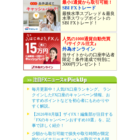
最小1通貨から取引可能！
SBI FXトレード
最狭水準スプレッド＆最良
水準スワップポイントの
SBI FXトレード！
人気の1000通貨自動売買
『iサイクル注文』
外為オンライン
当サイトからの口座申込者
限定！条件達成で特別に
3000円プレゼント！
毎月更新中！人気FX口座ランキング。 ラン
クインしたFX口座のキャンペーン情報、お
すすめポイントなどを初心者にもわかりや
すく解説。
【2026年8月版】ザイFX！編集部が注目する
「FXのキャンペーンおすすめ10選」を、記
事で詳しく紹介！
少額から取引可能で損失や取引時間が限定
的なバイナリーオプションが取引できる国