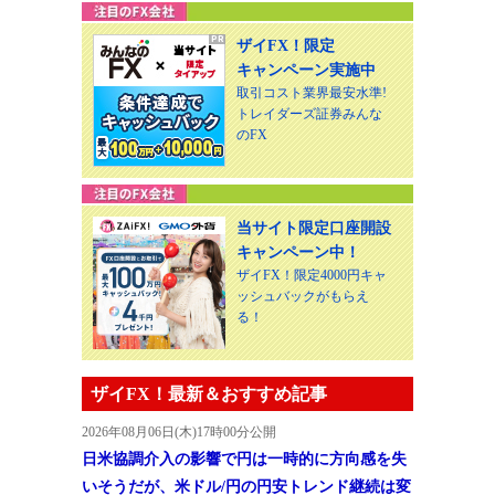
ザイFX！限定
キャンペーン実施中
取引コスト業界最安水準!
トレイダーズ証券みんな
のFX
当サイト限定口座開設
キャンペーン中！
ザイFX！限定4000円キャ
ッシュバックがもらえ
る！
ザイFX！最新＆おすすめ記事
2026年08月06日(木)17時00分公開
日米協調介入の影響で円は一時的に方向感を失
いそうだが、米ドル/円の円安トレンド継続は変