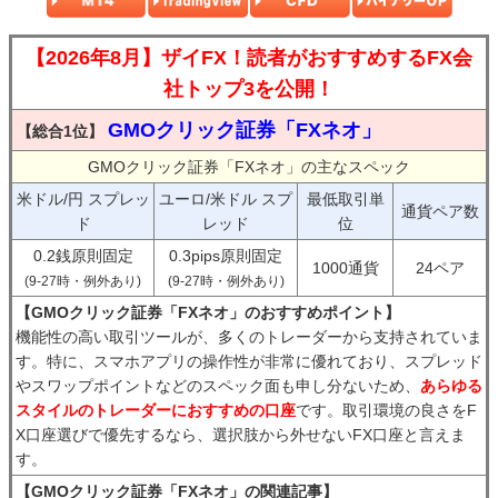
【2026年8月】ザイFX！読者がおすすめするFX会
社トップ3を公開！
GMOクリック証券「FXネオ」
【総合1位】
GMOクリック証券「FXネオ」の主なスペック
米ドル/円 スプレッ
ユーロ/米ドル スプ
最低取引単
通貨ペア数
ド
レッド
位
0.2銭原則固定
0.3pips原則固定
1000通貨
24ペア
(9-27時・例外あり)
(9-27時・例外あり)
【GMOクリック証券「FXネオ」のおすすめポイント】
機能性の高い取引ツールが、多くのトレーダーから支持されていま
す。特に、スマホアプリの操作性が非常に優れており、スプレッド
やスワップポイントなどのスペック面も申し分ないため、
あらゆる
スタイルのトレーダーにおすすめの口座
です。取引環境の良さをF
X口座選びで優先するなら、選択肢から外せないFX口座と言えま
す。
【GMOクリック証券「FXネオ」の関連記事】