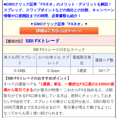
■GMOクリック証券「FXネオ」のメリット・デメリットを解説！
スプレッド、スワップポイントなどの他社との比較、キャンペーン
情報や口座開設までの時間、必要書類も紹介！
▼GMOクリック証券「FXネオ」▼
SBI FXトレード
【総合2位】
SBI FXトレードの主なスペック
米ドル/円 スプレッ
ユーロ/米ドル スプ
最低取引単
通貨ペア数
ド
レッド
位
0.18銭
0.3pips
1通貨
34ペア
【SBI FXトレードのおすすめポイント】
すべての通貨ペアを
「1通貨」単位、一般的なFX口座の1/1000の規
模から取引できる
のが最大の特徴！ これからFXを始める人、少額
取引ができるFX口座を探している方は、絶対にチェックしておき
たいFX会社です。スプレッドの狭さにも定評があり、1回の取引で
1000万通貨まで注文が出せるので、取引量が増えて稼げるように
なってからも長く使い続けられます。