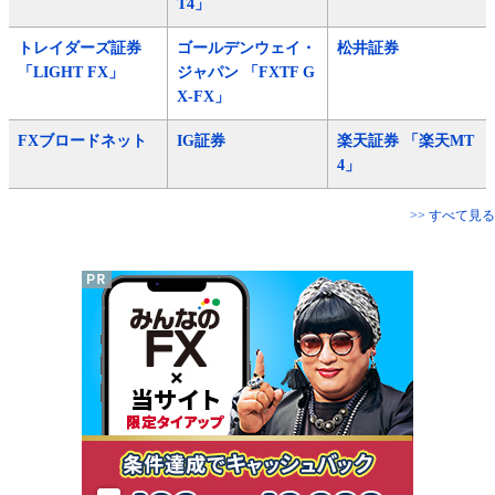
T4」
トレイダーズ証券
ゴールデンウェイ・
松井証券
「LIGHT FX」
ジャパン 「FXTF G
X-FX」
FXブロードネット
IG証券
楽天証券 「楽天MT
4」
>> すべて見る