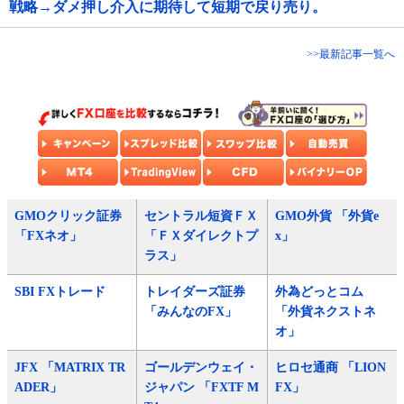
戦略→ダメ押し介入に期待して短期で戻り売り。
>>最新記事一覧へ
GMOクリック証券
セントラル短資ＦＸ
GMO外貨 「外貨e
「FXネオ」
「ＦＸダイレクトプ
x」
ラス」
SBI FXトレード
トレイダーズ証券
外為どっとコム
「みんなのFX」
「外貨ネクストネ
オ」
JFX 「MATRIX TR
ゴールデンウェイ・
ヒロセ通商 「LION
ADER」
ジャパン 「FXTF M
FX」