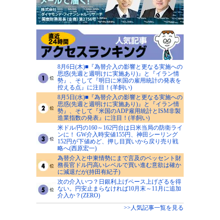
8月6日(木)■『為替介入の影響と更なる実施への
思惑(先週と週明けに実施あり)』と『イラン情
勢』、そして『明日に米国の雇用統計の発表を
控える点』に注目！(羊飼い)
8月5日(水)■『為替介入の影響と更なる実施への
思惑(先週と週明けに実施あり)』と『イラン情
勢』、そして『米国のADP雇用統計とISM非製
造業指数の発表』に注目！(羊飼い)
米ドル/円の160～162円台は日米当局の防衛ライ
ンに！ GW介入時安値155円、神田シーリング
152円が下値めど、押し目買いから戻り売り戦
略へ(西原宏一)
為替介入と中東情勢にまで言及のベッセント財
務長官ドル円高いレベルで買い進む意欲は確か
に減退だが(持田有紀子)
次の介入いつ？日銀利上げペース上げざるを得
ない。円安止まらなければ10月末～11月に追加
介入か？(ZERO)
>>人気記事一覧を見る