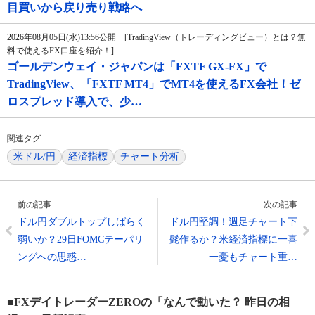
目買いから戻り売り戦略へ
2026年08月05日(水)13:56公開 [TradingView（トレーディングビュー）とは？無
料で使えるFX口座を紹介！]
ゴールデンウェイ・ジャパンは「FXTF GX-FX」で
TradingView、「FXTF MT4」でMT4を使えるFX会社！ゼ
ロスプレッド導入で、少…
関連タグ
米ドル/円
経済指標
チャート分析
前の記事
次の記事
ドル円ダブルトップしばらく
ドル円堅調！週足チャート下
弱いか？29日FOMCテーパリ
髭作るか？米経済指標に一喜
ングへの思惑…
一憂もチャート重…
■FXデイトレーダーZEROの「なんで動いた？ 昨日の相