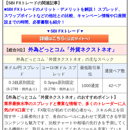
【SBI FXトレードの関連記事】
■SBI FXトレードのメリット・デメリットを解説！ スプレッド、
スワップポイントなどの他社との比較、キャンペーン情報や口座開
設までの時間、必要書類も紹介！
▼SBI FXトレード▼
外為どっとコム「外貨ネクストネオ」
【総合3位】
外為どっとコム「外貨ネクストネオ」の主なスペック
米ドル/円 スプレッ
ユーロ/米ドル スプ
最低取引単
通貨ペア数
ド
レッド
位
0.2銭原則固定
0.3pips原則固定
1000通貨
42ペア
(9-27時・例外あり)
(9-27時・例外あり)
【外為どっとコム「外貨ネクストネオ」のおすすめポイント】
業界最狭水準のスプレッドと豊富な情報で、多くのトレーダーに人
気のFX口座
です。FX取引が初めての初心者から、スキル向上を目
指す中・上級者向けまで、各自のレベルにあわせて受講できる学習
コンテンツも魅力です。比較チャートや相場の先行きを予測してく
れる機能など、取引をサポートしてくれるツールも充実していま