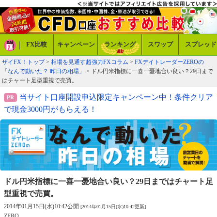
FX比較
キャンペーン
ランキング
スワップ
スプレッド
ザイFX！トップ
>
相場を見通す超強力FXコラム
>
FXデイトレーダーZEROの
「なんで動いた？ 昨日の相場」
> ドル円米指標に一喜一憂地合い良い？29日まで
はチャート足型重視で売買。
当サイト口座開設申込限定キャンペーン中！条件クリア
で現金3000円がもらえる！
ドル円米指標に一喜一憂地合い良い？
29日まではチャート足
型重視で売買。
2014年01月15日(水)10:42公開
[2014年01月15日(水)10:42更新]
ZERO