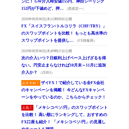
ンに！ GW介入時安値155円、神田シーリング
152円が下値めど、押…
（西原宏一）
2026年08月06日(木)12時00分公開
FX「スイスフラン/トルコリラ（CHF/TRY）」
のスワップポイントを比較！ もっとも高水準の
スワップポイントを提供し…
（FX情報局）
2026年08月06日(木)09時21分公開
次の介入いつ？日銀利上げペース上げざるを得
ない。円安止まらなければ10月末～11月に追加
介入か？
（ZERO）
ザイFX！で紹介している全FX会社
おすすめ！
のキャンペーンを掲載！ 今どんなFXキャンペ
ーンをやっているのか、こちらからチェック！
「メキシコペソ/円」のスワップポイント
人気！
を比較！ 高い順にランキングして、おすすめの
FX口座も紹介！ 「メキシコペソ/円」の見通し