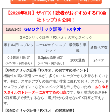
【2026年8月】ザイFX！読者がおすすめするFX会
社トップ3を公開！
GMOクリック証券「FXネオ」
【総合1位】
GMOクリック証券「FXネオ」の主なスペック
米ドル/円 スプレッ
ユーロ/米ドル スプ
最低取引単
通貨ペア数
ド
レッド
位
0.2銭原則固定
0.3pips原則固定
1000通貨
24ペア
(9-27時・例外あり)
(9-27時・例外あり)
【GMOクリック証券「FXネオ」のおすすめポイント】
機能性の高い取引ツールが、多くのトレーダーから支持されていま
す。特に、スマホアプリの操作性が非常に優れており、スプレッド
やスワップポイントなどのスペック面も申し分ないため、
あらゆる
スタイルのトレーダーにおすすめの口座
です。取引環境の良さをF
X口座選びで優先するなら、選択肢から外せないFX口座と言えま
す。
【GMOクリック証券「FXネオ」の関連記事】