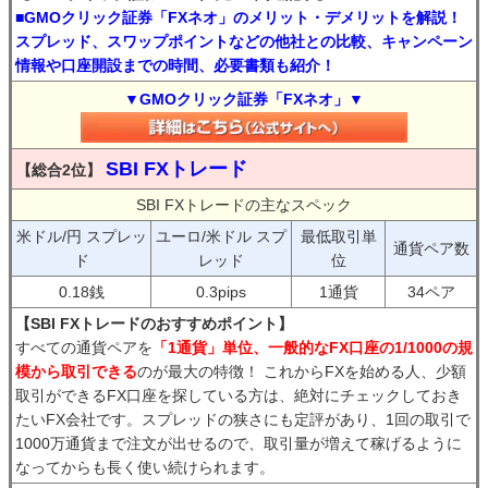
■GMOクリック証券「FXネオ」のメリット・デメリットを解説！
スプレッド、スワップポイントなどの他社との比較、キャンペーン
情報や口座開設までの時間、必要書類も紹介！
▼GMOクリック証券「FXネオ」▼
SBI FXトレード
【総合2位】
SBI FXトレードの主なスペック
米ドル/円 スプレッ
ユーロ/米ドル スプ
最低取引単
通貨ペア数
ド
レッド
位
0.18銭
0.3pips
1通貨
34ペア
【SBI FXトレードのおすすめポイント】
すべての通貨ペアを
「1通貨」単位、一般的なFX口座の1/1000の規
模から取引できる
のが最大の特徴！ これからFXを始める人、少額
取引ができるFX口座を探している方は、絶対にチェックしておき
たいFX会社です。スプレッドの狭さにも定評があり、1回の取引で
1000万通貨まで注文が出せるので、取引量が増えて稼げるように
なってからも長く使い続けられます。