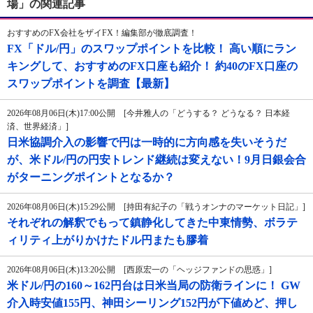
場」の関連記事
おすすめのFX会社をザイFX！編集部が徹底調査！
FX「ドル/円」のスワップポイントを比較！ 高い順にラン
キングして、おすすめのFX口座も紹介！ 約40のFX口座の
スワップポイントを調査【最新】
2026年08月06日(木)17:00公開 [今井雅人の「どうする？ どうなる？ 日本経
済、世界経済」]
日米協調介入の影響で円は一時的に方向感を失いそうだ
が、米ドル/円の円安トレンド継続は変えない！9月日銀会合
がターニングポイントとなるか？
2026年08月06日(木)15:29公開 [持田有紀子の「戦うオンナのマーケット日記」]
それぞれの解釈でもって鎮静化してきた中東情勢、ボラテ
ィリティ上がりかけたドル円またも膠着
2026年08月06日(木)13:20公開 [西原宏一の「ヘッジファンドの思惑」]
米ドル/円の160～162円台は日米当局の防衛ラインに！ GW
介入時安値155円、神田シーリング152円が下値めど、押し