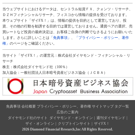
当ウェブサイトにおけるデータは、セントラル短資ＦＸ、クォンツ・リサーチ、
ＤＺＨフィナンシャルリサーチ、フィスコから情報の提供を受けております。
本ウェブサイト「ザイFX！」は、情報の提供を目的として運営しており、投
資、その他の行動を勧誘する目的では運営しておりません。通貨ペアの選択、売
買レートなど投資の最終決定は、お客様ご自身の判断でなさるようにお願いいた
します。さらに詳しいことは
「免責事項」
、
「プライバシー・ポリシー、著作
権」
のページをご確認ください。
当サイト「ザイFX！」の運営元：株式会社ダイヤモンド・フィナンシャル・リ
サーチ
株主：株式会社ダイヤモンド社（100％）
加入協会：一般社団法人日本暗号資産ビジネス協会（ＪＣＢＡ）
免責事項
会社概要
プライバシー・ポリシー、著作権
サイトマップ
タグ一覧
広告のご案内
ダイヤモンド社のサイト
ダイヤモンド・オンライン
|
週刊ダイヤモンド
|
ザイ・オンライン
|
クリプトインサイト
|
ザイFX！
2026 Diamond Financial Research,Inc All Rights Reserved.