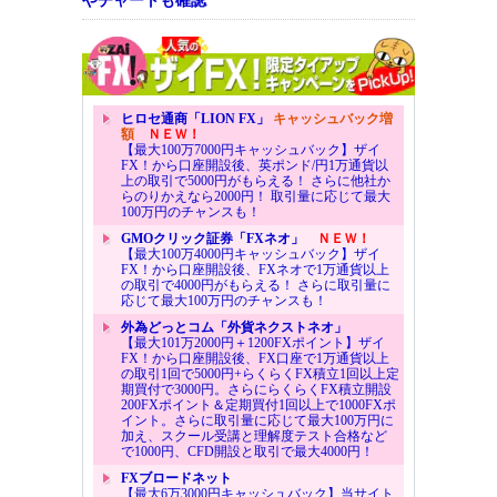
やチャートも確認
ヒロセ通商「LION FX」
キャッシュバック増
額
ＮＥＷ！
【最大100万7000円キャッシュバック】ザイ
FX！から口座開設後、英ポンド/円1万通貨以
上の取引で5000円がもらえる！ さらに他社か
らのりかえなら2000円！ 取引量に応じて最大
100万円のチャンスも！
GMOクリック証券「FXネオ」
ＮＥＷ！
【最大100万4000円キャッシュバック】ザイ
FX！から口座開設後、FXネオで1万通貨以上
の取引で4000円がもらえる！ さらに取引量に
応じて最大100万円のチャンスも！
外為どっとコム「外貨ネクストネオ」
【最大101万2000円＋1200FXポイント】ザイ
FX！から口座開設後、FX口座で1万通貨以上
の取引1回で5000円+らくらくFX積立1回以上定
期買付で3000円。さらにらくらくFX積立開設
200FXポイント＆定期買付1回以上で1000FXポ
イント。さらに取引量に応じて最大100万円に
加え、スクール受講と理解度テスト合格など
で1000円、CFD開設と取引で最大4000円！
FXブロードネット
【最大6万3000円キャッシュバック】当サイト