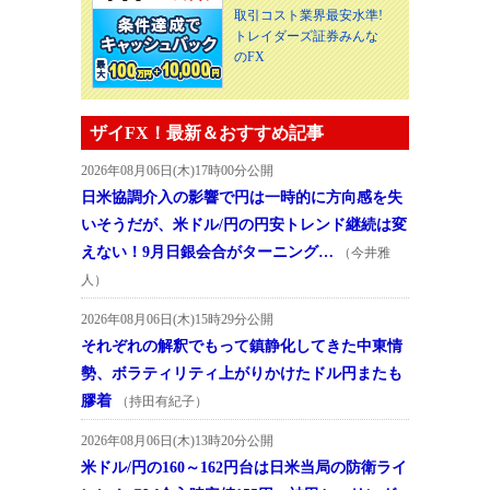
取引コスト業界最安水準!
トレイダーズ証券みんな
のFX
ザイFX！最新＆おすすめ記事
2026年08月06日(木)17時00分公開
日米協調介入の影響で円は一時的に方向感を失
いそうだが、米ドル/円の円安トレンド継続は変
えない！9月日銀会合がターニング…
（今井雅
人）
2026年08月06日(木)15時29分公開
それぞれの解釈でもって鎮静化してきた中東情
勢、ボラティリティ上がりかけたドル円またも
膠着
（持田有紀子）
2026年08月06日(木)13時20分公開
米ドル/円の160～162円台は日米当局の防衛ライ