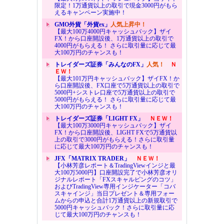
限定！1万通貨以上の取引で現金3000円がもら
えるキャンペーン実施中！
GMO外貨「外貨ex」
人気上昇中！
【最大100万4000円キャッシュバック】ザイ
FX！から口座開設後、1万通貨以上の取引で
4000円がもらえる！ さらに取引量に応じて最
大100万円のチャンスも！
トレイダーズ証券「みんなのFX」
人気！
Ｎ
ＥＷ！
【最大101万円キャッシュバック】ザイFX！か
ら口座開設後、FX口座で5万通貨以上の取引で
5000円+シストレ口座で5万通貨以上の取引で
5000円がもらえる！ さらに取引量に応じて最
大100万円のチャンスも！
トレイダーズ証券「LIGHT FX」
ＮＥＷ！
【最大100万3000円キャッシュバック】ザイ
FX！から口座開設後、LIGHT FXで5万通貨以
上の取引で3000円がもらえる！さらに取引量
に応じて最大100万円のチャンスも！
JFX「MATRIX TRADER」
ＮＥＷ！
【小林芳彦レポート＆TradingViewインジと最
大100万5000円】口座開設完了で小林芳彦オリ
ジナルレポート「FXスキャルピングのコツ」
およびTradingView専用インジケーター「コバ
スキャインジ」当日プレゼント＆専用フォー
ムからの申込と合計1万通貨以上の新規取引で
5000円キャッシュバック！さらに取引量に応
じて最大100万円のチャンスも！