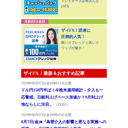
トレイダーズ証券みんな
のFX
ザイFX！読者に
圧倒的人気！
狭いスプレッドと高いス
ワップが魅力！
ザイFX！最新＆おすすめ記事
2026年08月07日(金)09時11分公開
ドル円158円半ば！今晩米雇用統計→介入も一
応警戒。日銀利上げペース加速か？9月利上げ
地ならしに注目。
（ZERO）
2026年08月07日(金)06時45分公開
8月7日(金)■『為替介入の影響と更なる実施への