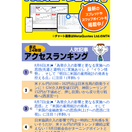
8月6日(木)■『為替介入の影響と更なる実施への
思惑(先週と週明けに実施あり)』と『イラン情
勢』、そして『明日に米国の雇用統計の発表を
控える点』に注目！(羊飼い)
米ドル/円の160～162円台は日米当局の防衛ライ
ンに！ GW介入時安値155円、神田シーリング
152円が下値めど、押し目買いから戻り売り戦
略へ(西原宏一)
8月7日(金)■『為替介入の影響と更なる実施への
思惑』と『米国の雇用統計の発表』、そして
『米国の金融政策への思惑(利上げへの思惑に注
視)』に注目！(羊飼い)
日米協調介入の影響で円は一時的に方向感を失
いそうだが、米ドル/円の円安トレンド継続は変
えない！9月日銀会合がターニングポイントと