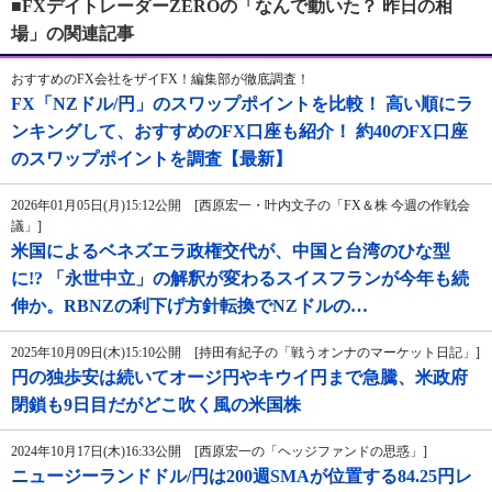
■FXデイトレーダーZEROの「なんで動いた？ 昨日の相
場」の関連記事
おすすめのFX会社をザイFX！編集部が徹底調査！
FX「NZドル/円」のスワップポイントを比較！ 高い順にラ
ンキングして、おすすめのFX口座も紹介！ 約40のFX口座
のスワップポイントを調査【最新】
2026年01月05日(月)15:12公開 [西原宏一・叶内文子の「FX＆株 今週の作戦会
議」]
米国によるベネズエラ政権交代が、中国と台湾のひな型
に!? 「永世中立」の解釈が変わるスイスフランが今年も続
伸か。RBNZの利下げ方針転換でNZドルの…
2025年10月09日(木)15:10公開 [持田有紀子の「戦うオンナのマーケット日記」]
円の独歩安は続いてオージ円やキウイ円まで急騰、米政府
閉鎖も9日目だがどこ吹く風の米国株
2024年10月17日(木)16:33公開 [西原宏一の「ヘッジファンドの思惑」]
ニュージーランドドル/円は200週SMAが位置する84.25円レ