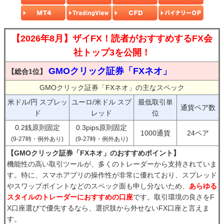
【2026年8月】ザイFX！読者がおすすめするFX会
社トップ3を公開！
GMOクリック証券「FXネオ」
【総合1位】
GMOクリック証券「FXネオ」の主なスペック
米ドル/円 スプレッ
ユーロ/米ドル スプ
最低取引単
通貨ペア数
ド
レッド
位
0.2銭原則固定
0.3pips原則固定
1000通貨
24ペア
(9-27時・例外あり)
(9-27時・例外あり)
【GMOクリック証券「FXネオ」のおすすめポイント】
機能性の高い取引ツールが、多くのトレーダーから支持されていま
す。特に、スマホアプリの操作性が非常に優れており、スプレッド
やスワップポイントなどのスペック面も申し分ないため、
あらゆる
スタイルのトレーダーにおすすめの口座
です。取引環境の良さをF
X口座選びで優先するなら、選択肢から外せないFX口座と言えま
す。