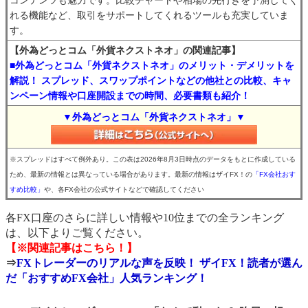
コンテンツも魅力です。比較チャートや相場の先行きを予測してく
れる機能など、取引をサポートしてくれるツールも充実していま
す。
【外為どっとコム「外貨ネクストネオ」の関連記事】
■外為どっとコム「外貨ネクストネオ」のメリット・デメリットを
解説！ スプレッド、スワップポイントなどの他社との比較、キャ
ンペーン情報や口座開設までの時間、必要書類も紹介！
▼外為どっとコム「外貨ネクストネオ」▼
※スプレッドはすべて例外あり。この表は2026年8月3日時点のデータをもとに作成している
ため、最新の情報とは異なっている場合があります。最新の情報はザイFX！の
「FX会社おす
すめ比較」
や、各FX会社の公式サイトなどで確認してください
各FX口座のさらに詳しい情報や10位までの全ランキング
は、以下よりご覧ください。
【※関連記事はこちら！】
⇒
FXトレーダーのリアルな声を反映！ ザイFX！読者が選ん
だ「おすすめFX会社」人気ランキング！