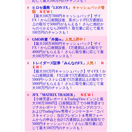
応じて最大100万円のチャンスも！
ヒロセ通商「LION FX」
キャッシュバック増
額
ＮＥＷ！
【最大100万7000円キャッシュバック】ザイ
FX！から口座開設後、英ポンド/円1万通貨以
上の取引で5000円がもらえる！ さらに他社か
らのりかえなら2000円！ 取引量に応じて最大
100万円のチャンスも！
GMO外貨「外貨ex」
人気上昇中！
【最大100万4000円キャッシュバック】ザイ
FX！から口座開設後、1万通貨以上の取引で
4000円がもらえる！ さらに取引量に応じて最
大100万円のチャンスも！
トレイダーズ証券「みんなのFX」
人気！
Ｎ
ＥＷ！
【最大101万円キャッシュバック】ザイFX！か
ら口座開設後、FX口座で5万通貨以上の取引で
5000円+シストレ口座で5万通貨以上の取引で
5000円がもらえる！ さらに取引量に応じて最
大100万円のチャンスも！
JFX「MATRIX TRADER」
ＮＥＷ！
【小林芳彦レポート＆TradingViewインジと最
大100万5000円】口座開設完了で小林芳彦オリ
ジナルレポート「FXスキャルピングのコツ」
およびTradingView専用インジケーター「コバ
スキャインジ」当日プレゼント＆専用フォー
ムからの申込と合計1万通貨以上の新規取引で
5000円キャッシュバック！さらに取引量に応
じて最大100万円のチャンスも！