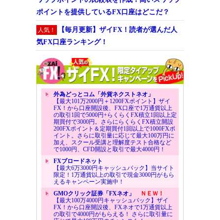
ポイントを提供しているFX口座はどこだ？
【毎月更新】ザイFX！読者が選んだ人
人気！
気FX口座ランキング！
外為どっとコム「外貨ネクストネオ」
【最大101万2000円＋1200FXポイント】ザイ
FX！から口座開設後、FX口座で1万通貨以上
の取引1回で5000円+らくらくFX積立1回以上定
期買付で3000円。さらにらくらくFX積立開設
200FXポイント＆定期買付1回以上で1000FXポ
イント。さらに取引量に応じて最大100万円に
加え、スクール受講と理解度テスト合格など
で1000円、CFD開設と取引で最大4000円！
FXブロードネット
【最大6万3000円キャッシュバック】当サイト
限定！1万通貨以上の取引で現金3000円がもら
えるキャンペーン実施中！
GMOクリック証券「FXネオ」
ＮＥＷ！
【最大100万4000円キャッシュバック】ザイ
FX！から口座開設後、FXネオで1万通貨以上
の取引で4000円がもらえる！ さらに取引量に