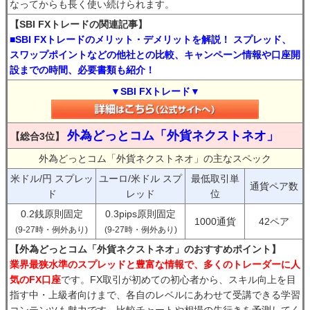
なってからも長く使い続けられます。
【SBI FXトレードの関連記事】
■SBI FXトレードのメリット・デメリットを解説！ スプレッド、
スワップポイントなどの他社との比較、キャンペーン情報や口座開
設までの時間、必要書類も紹介！
▼SBI FXトレード▼
外為どっとコム「外貨ネクストネオ」
【総合3位】
外為どっとコム「外貨ネクストネオ」の主なスペック
米ドル/円 スプレッ
ユーロ/米ドル スプ
最低取引単
通貨ペア数
ド
レッド
位
0.2銭原則固定
0.3pips原則固定
1000通貨
42ペア
(9-27時・例外あり)
(9-27時・例外あり)
【外為どっとコム「外貨ネクストネオ」のおすすめポイント】
業界最狭水準のスプレッドと豊富な情報で、多くのトレーダーに人
気のFX口座
です。FX取引が初めての初心者から、スキル向上を目
指す中・上級者向けまで、各自のレベルにあわせて受講できる学習