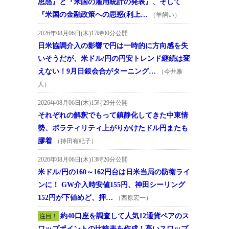
思惑』と『米国の雇用統計の発表』、そして
『米国の金融政策への思惑(利上…
（羊飼い）
2026年08月06日(木)17時00分公開
日米協調介入の影響で円は一時的に方向感を失
いそうだが、米ドル/円の円安トレンド継続は変
えない！9月日銀会合がターニング…
（今井雅
人）
2026年08月06日(木)15時29分公開
それぞれの解釈でもって鎮静化してきた中東情
勢、ボラティリティ上がりかけたドル円またも
膠着
（持田有紀子）
2026年08月06日(木)13時20分公開
米ドル/円の160～162円台は日米当局の防衛ライ
ンに！ GW介入時安値155円、神田シーリング
152円が下値めど、押…
（西原宏一）
約40口座を調査して人気12通貨ペアのス
注目！
ワップポイントの比較表を作成！高いスワップ