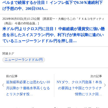
ベルまで続落するか注目！ インフレ低下で0.50％連続利下
げ予想の中、200日SMA…
2024年06月03日(月)11:23公開 [西原宏一・大橋ひろこの「ＦＸ＆コモディティ
（商品） 今週の作戦会議」]
米ドル/円よりクロス円に注目！ 中銀総裁が通貨安に強い懸
念を示したスイスフラン/円や、利下げが来年以降に遠のい
ているニュージーランドドル/円を押し目…
関連タグ
ニュージーランドドル/円
前の記事
次の記事
追加緩和必要とは思わない10
NYダウ、クロス円急落！本当
月以降か？価格水準高くなる
の要因は？中国とウクライナ
とリスク探す投…
情勢にリスク回…