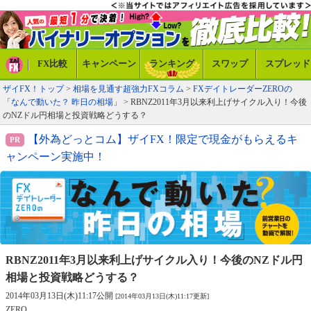
FX比較
キャンペーン
ランキング
スワップ
スプレッド
ザイFX！トップ
>
相場を見通す超強力FXコラム
>
FXデイトレーダーZEROの
「なんで動いた？ 昨日の相場」
> RBNZ2011年3月以来利上げサイクル入り！今後
のNZドル円相場と投資戦略どうする？
【外為どっとコム】ザイFX！限定で現金がもらえるキ
ャンペーン実施中！
RBNZ2011年3月以来利上げサイクル入り！
今後のNZドル円
相場と投資戦略どうする？
2014年03月13日(木)11:17公開
[2014年03月13日(木)11:17更新]
ZERO