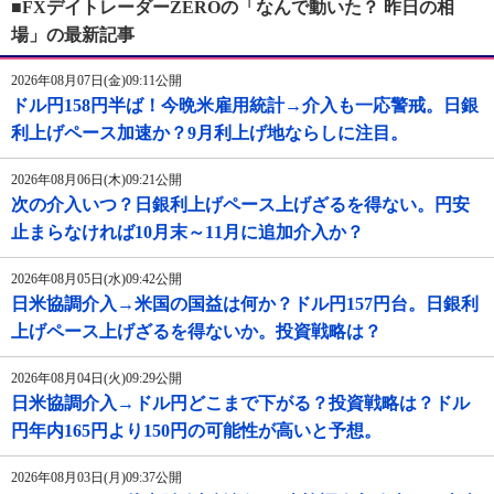
■FXデイトレーダーZEROの「なんで動いた？ 昨日の相
場」の最新記事
2026年08月07日(金)09:11公開
ドル円158円半ば！今晩米雇用統計→介入も一応警戒。日銀
利上げペース加速か？9月利上げ地ならしに注目。
2026年08月06日(木)09:21公開
次の介入いつ？日銀利上げペース上げざるを得ない。円安
止まらなければ10月末～11月に追加介入か？
2026年08月05日(水)09:42公開
日米協調介入→米国の国益は何か？ドル円157円台。日銀利
上げペース上げざるを得ないか。投資戦略は？
2026年08月04日(火)09:29公開
日米協調介入→ドル円どこまで下がる？投資戦略は？ドル
円年内165円より150円の可能性が高いと予想。
2026年08月03日(月)09:37公開