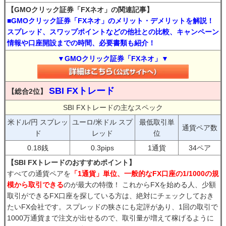
【GMOクリック証券「FXネオ」の関連記事】
■GMOクリック証券「FXネオ」のメリット・デメリットを解説！
スプレッド、スワップポイントなどの他社との比較、キャンペーン
情報や口座開設までの時間、必要書類も紹介！
▼GMOクリック証券「FXネオ」▼
SBI FXトレード
【総合2位】
SBI FXトレードの主なスペック
米ドル/円 スプレッ
ユーロ/米ドル スプ
最低取引単
通貨ペア数
ド
レッド
位
0.18銭
0.3pips
1通貨
34ペア
【SBI FXトレードのおすすめポイント】
すべての通貨ペアを
「1通貨」単位、一般的なFX口座の1/1000の規
模から取引できる
のが最大の特徴！ これからFXを始める人、少額
取引ができるFX口座を探している方は、絶対にチェックしておき
たいFX会社です。スプレッドの狭さにも定評があり、1回の取引で
1000万通貨まで注文が出せるので、取引量が増えて稼げるように