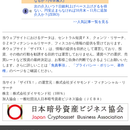
なるか？(今井雅人)
次の介入いつ？日銀利上げペース上げざるを得
ない。円安止まらなければ10月末～11月に追加
介入か？(ZERO)
>>人気記事一覧を見る
当ウェブサイトにおけるデータは、セントラル短資ＦＸ、クォンツ・リサーチ、
ＤＺＨフィナンシャルリサーチ、フィスコから情報の提供を受けております。
本ウェブサイト「ザイFX！」は、情報の提供を目的として運営しており、投
資、その他の行動を勧誘する目的では運営しておりません。通貨ペアの選択、売
買レートなど投資の最終決定は、お客様ご自身の判断でなさるようにお願いいた
します。さらに詳しいことは
「免責事項」
、
「プライバシー・ポリシー、著作
権」
のページをご確認ください。
当サイト「ザイFX！」の運営元：株式会社ダイヤモンド・フィナンシャル・リ
サーチ
株主：株式会社ダイヤモンド社（100％）
加入協会：一般社団法人日本暗号資産ビジネス協会（ＪＣＢＡ）