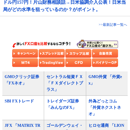
ドル円157円！片山財務相談話→日米協調介入公表！日米当
局がどの水準を狙っているのか？がポイント。
>>最新記事一覧へ
GMOクリック証券
セントラル短資ＦＸ
GMO外貨 「外貨e
「FXネオ」
「ＦＸダイレクトプ
x」
ラス」
SBI FXトレード
トレイダーズ証券
外為どっとコム
「みんなのFX」
「外貨ネクストネ
オ」
JFX 「MATRIX TR
ゴールデンウェイ・
ヒロセ通商 「LION