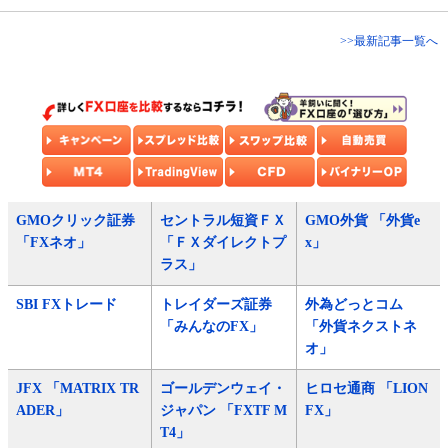
>>最新記事一覧へ
GMOクリック証券
セントラル短資ＦＸ
GMO外貨 「外貨e
「FXネオ」
「ＦＸダイレクトプ
x」
ラス」
SBI FXトレード
トレイダーズ証券
外為どっとコム
「みんなのFX」
「外貨ネクストネ
オ」
JFX 「MATRIX TR
ゴールデンウェイ・
ヒロセ通商 「LION
ADER」
ジャパン 「FXTF M
FX」
T4」