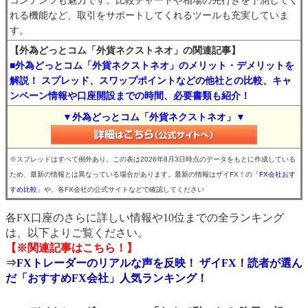
コンテンツも魅力です。比較チャートや相場の先行きを予測してく
れる機能など、取引をサポートしてくれるツールも充実していま
す。
【外為どっとコム「外貨ネクストネオ」の関連記事】
■外為どっとコム「外貨ネクストネオ」のメリット・デメリットを
解説！ スプレッド、スワップポイントなどの他社との比較、キャ
ンペーン情報や口座開設までの時間、必要書類も紹介！
▼外為どっとコム「外貨ネクストネオ」▼
※スプレッドはすべて例外あり。この表は2026年8月3日時点のデータをもとに作成している
ため、最新の情報とは異なっている場合があります。最新の情報はザイFX！の
「FX会社おす
すめ比較」
や、各FX会社の公式サイトなどで確認してください
各FX口座のさらに詳しい情報や10位までの全ランキング
は、以下よりご覧ください。
【※関連記事はこちら！】
⇒
FXトレーダーのリアルな声を反映！ ザイFX！読者が選ん
だ「おすすめFX会社」人気ランキング！