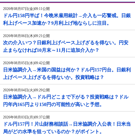
2026年08月07日(金)09:11公開
ドル円158円半ば！今晩米雇用統計→介入も一応警戒。日銀
利上げペース加速か？9月利上げ地ならしに注目。
2026年08月06日(木)09:21公開
次の介入いつ？日銀利上げペース上げざるを得ない。円安
止まらなければ10月末～11月に追加介入か？
2026年08月05日(水)09:42公開
日米協調介入→米国の国益は何か？ドル円157円台。日銀利
上げペース上げざるを得ないか。投資戦略は？
2026年08月04日(火)09:29公開
日米協調介入→ドル円どこまで下がる？投資戦略は？ドル
円年内165円より150円の可能性が高いと予想。
2026年08月03日(月)09:37公開
ドル円157円！片山財務相談話→日米協調介入公表！日米当
局がどの水準を狙っているのか？がポイント。