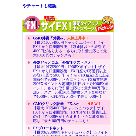
やチャートも確認
GMO外貨「外貨ex」
人気上昇中！
【最大100万4000円キャッシュバック】ザイ
FX！から口座開設後、1万通貨以上の取引で
4000円がもらえる！ さらに取引量に応じて最
大100万円のチャンスも！
外為どっとコム「外貨ネクストネオ」
【最大101万2000円＋1200FXポイント】ザイ
FX！から口座開設後、FX口座で1万通貨以上
の取引1回で5000円+らくらくFX積立1回以上定
期買付で3000円。さらにらくらくFX積立開設
200FXポイント＆定期買付1回以上で1000FXポ
イント。さらに取引量に応じて最大100万円に
加え、スクール受講と理解度テスト合格など
で1000円、CFD開設と取引で最大4000円！
GMOクリック証券「FXネオ」
ＮＥＷ！
【最大100万4000円キャッシュバック】ザイ
FX！から口座開設後、FXネオで1万通貨以上
の取引で4000円がもらえる！ さらに取引量に
応じて最大100万円のチャンスも！
FXブロードネット
【最大6万3000円キャッシュバック】当サイト