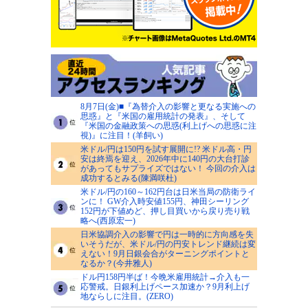
8月7日(金)■『為替介入の影響と更なる実施への
思惑』と『米国の雇用統計の発表』、そして
『米国の金融政策への思惑(利上げへの思惑に注
視)』に注目！(羊飼い)
米ドル/円は150円を試す展開に!? 米ドル高・円
安は終焉を迎え、2026年中に140円の大台打診
があってもサプライズではない！ 今回の介入は
成功するとみる(陳満咲杜)
米ドル/円の160～162円台は日米当局の防衛ライ
ンに！ GW介入時安値155円、神田シーリング
152円が下値めど、押し目買いから戻り売り戦
略へ(西原宏一)
日米協調介入の影響で円は一時的に方向感を失
いそうだが、米ドル/円の円安トレンド継続は変
えない！9月日銀会合がターニングポイントと
なるか？(今井雅人)
ドル円158円半ば！今晩米雇用統計→介入も一
応警戒。日銀利上げペース加速か？9月利上げ
地ならしに注目。(ZERO)