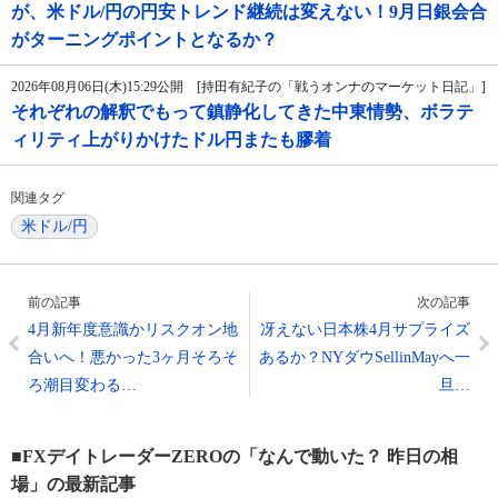
が、米ドル/円の円安トレンド継続は変えない！9月日銀会合
がターニングポイントとなるか？
2026年08月06日(木)15:29公開 [持田有紀子の「戦うオンナのマーケット日記」]
それぞれの解釈でもって鎮静化してきた中東情勢、ボラテ
ィリティ上がりかけたドル円またも膠着
関連タグ
米ドル/円
前の記事
次の記事
4月新年度意識かリスクオン地
冴えない日本株4月サプライズ
合いへ！悪かった3ヶ月そろそ
あるか？NYダウSellinMayへ一
ろ潮目変わる…
旦…
■FXデイトレーダーZEROの「なんで動いた？ 昨日の相
場」の最新記事