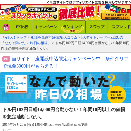
FX比較
キャンペーン
ランキング
スワップ
スプレッド
ザイFX！トップ
>
相場を見通す超強力FXコラム
>
FXデイトレーダーZEROの
「なんで動いた？ 昨日の相場」
> ドル円102円日経14,000円台動かない！年間10円
以上の値幅を想定油断しない。
当サイト口座開設申込限定キャンペーン中！条件クリア
で現金3000円がもらえる！
ドル円102円日経14,000円台動かない！
年間10円以上の値幅
を想定油断しない。
2014年03月25日(火)11:09公開
[2014年03月25日(火)11:09更新]
ZERO