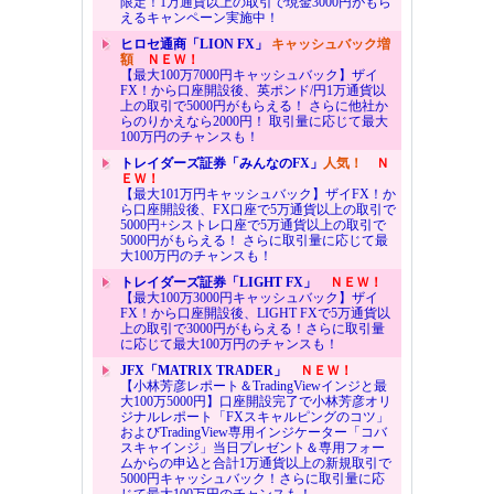
限定！1万通貨以上の取引で現金3000円がもら
えるキャンペーン実施中！
ヒロセ通商「LION FX」
キャッシュバック増
額
ＮＥＷ！
【最大100万7000円キャッシュバック】ザイ
FX！から口座開設後、英ポンド/円1万通貨以
上の取引で5000円がもらえる！ さらに他社か
らのりかえなら2000円！ 取引量に応じて最大
100万円のチャンスも！
トレイダーズ証券「みんなのFX」
人気！
Ｎ
ＥＷ！
【最大101万円キャッシュバック】ザイFX！か
ら口座開設後、FX口座で5万通貨以上の取引で
5000円+シストレ口座で5万通貨以上の取引で
5000円がもらえる！ さらに取引量に応じて最
大100万円のチャンスも！
トレイダーズ証券「LIGHT FX」
ＮＥＷ！
【最大100万3000円キャッシュバック】ザイ
FX！から口座開設後、LIGHT FXで5万通貨以
上の取引で3000円がもらえる！さらに取引量
に応じて最大100万円のチャンスも！
JFX「MATRIX TRADER」
ＮＥＷ！
【小林芳彦レポート＆TradingViewインジと最
大100万5000円】口座開設完了で小林芳彦オリ
ジナルレポート「FXスキャルピングのコツ」
およびTradingView専用インジケーター「コバ
スキャインジ」当日プレゼント＆専用フォー
ムからの申込と合計1万通貨以上の新規取引で
5000円キャッシュバック！さらに取引量に応
じて最大100万円のチャンスも！