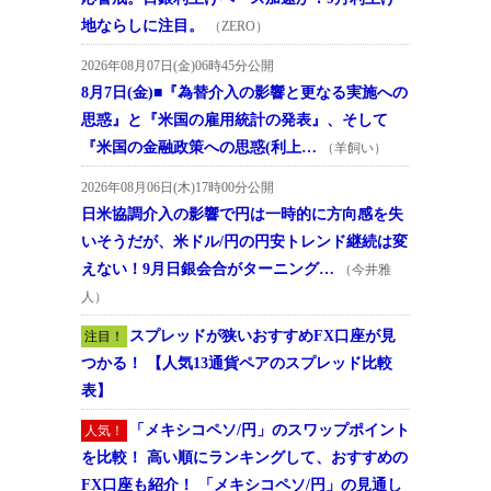
地ならしに注目。
（ZERO）
2026年08月07日(金)06時45分公開
8月7日(金)■『為替介入の影響と更なる実施への
思惑』と『米国の雇用統計の発表』、そして
『米国の金融政策への思惑(利上…
（羊飼い）
2026年08月06日(木)17時00分公開
日米協調介入の影響で円は一時的に方向感を失
いそうだが、米ドル/円の円安トレンド継続は変
えない！9月日銀会合がターニング…
（今井雅
人）
スプレッドが狭いおすすめFX口座が見
注目！
つかる！ 【人気13通貨ペアのスプレッド比較
表】
「メキシコペソ/円」のスワップポイント
人気！
を比較！ 高い順にランキングして、おすすめの
FX口座も紹介！ 「メキシコペソ/円」の見通し