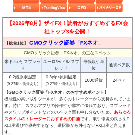
【2026年8月】ザイFX！読者がおすすめするFX会
社トップ3を公開！
GMOクリック証券「FXネオ」
【総合1位】
GMOクリック証券「FXネオ」の主なスペック
米ドル/円 スプレッ
ユーロ/米ドル スプ
最低取引単
通貨ペア数
ド
レッド
位
0.2銭原則固定
0.3pips原則固定
1000通貨
24ペア
(9-27時・例外あり)
(9-27時・例外あり)
【GMOクリック証券「FXネオ」のおすすめポイント】
機能性の高い取引ツールが、多くのトレーダーから支持されていま
す。特に、スマホアプリの操作性が非常に優れており、スプレッド
やスワップポイントなどのスペック面も申し分ないため、
あらゆる
スタイルのトレーダーにおすすめの口座
です。取引環境の良さをF
X口座選びで優先するなら、選択肢から外せないFX口座と言えま
す。