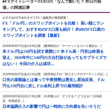
■FXデイトレーダーZEROの「なんで動いた？ 昨日の相
場」の関連記事
おすすめのFX会社をザイFX！編集部が徹底調査！
FX「ドル/円」のスワップポイントを比較！ 高い順にラン
キングして、おすすめのFX口座も紹介！ 約40のFX口座の
スワップポイントを調査【最新】
2026年08月07日(金)18:09公開 [陳満咲杜の「マーケットをズバリ裏読み」]
米ドル/円は150円を試す展開に!? 米ドル高・円安は終焉を
迎え、2026年中に140円の大台打診があってもサプライズで
はない！ 今回の介入は成功…
2026年08月07日(金)15:43公開 [持田有紀子の「戦うオンナのマーケット日記」]
口先の楽観論とは違って中東情勢は悪化し原油反発、ドル
円も158円台に戻しドル金利上昇での雇用統計
2026年08月06日(木)17:00公開 [今井雅人の「どうする？ どうなる？ 日本経
済、世界経済」]
日米協調介入の影響で円は一時的に方向感を失いそうだ