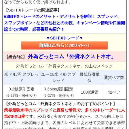
なってからも長く使い続けられます。
【SBI FXトレードの関連記事】
■SBI FXトレードのメリット・デメリットを解説！ スプレッド、
スワップポイントなどの他社との比較、キャンペーン情報や口座開
設までの時間、必要書類も紹介！
▼SBI FXトレード▼
外為どっとコム「外貨ネクストネオ」
【総合3位】
外為どっとコム「外貨ネクストネオ」の主なスペック
米ドル/円 スプレッ
ユーロ/米ドル スプ
最低取引単
通貨ペア数
ド
レッド
位
0.2銭原則固定
0.3pips原則固定
1000通貨
42ペア
(9-27時・例外あり)
(9-27時・例外あり)
【外為どっとコム「外貨ネクストネオ」のおすすめポイント】
業界最狭水準のスプレッドと豊富な情報で、多くのトレーダーに人
気のFX口座
です。FX取引が初めての初心者から、スキル向上を目
指す中・上級者向けまで、各自のレベルにあわせて受講できる学習