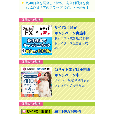
約40口座を調査して比較！高金利通貨を含
む12通貨ペアのスワップポイントを紹介！
ザイFX！限定
キャンペーン実施中
取引コスト業界最安水準!
トレイダーズ証券みんな
のFX
当サイト限定口座開設
キャンペーン中！
ザイFX！限定4000円キャ
ッシュバックがもらえ
る！
最大100万7000円