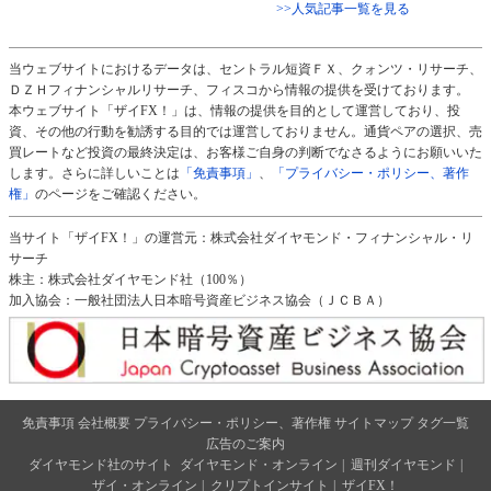
>>人気記事一覧を見る
当ウェブサイトにおけるデータは、セントラル短資ＦＸ、クォンツ・リサーチ、
ＤＺＨフィナンシャルリサーチ、フィスコから情報の提供を受けております。
本ウェブサイト「ザイFX！」は、情報の提供を目的として運営しており、投
資、その他の行動を勧誘する目的では運営しておりません。通貨ペアの選択、売
買レートなど投資の最終決定は、お客様ご自身の判断でなさるようにお願いいた
します。さらに詳しいことは
「免責事項」
、
「プライバシー・ポリシー、著作
権」
のページをご確認ください。
当サイト「ザイFX！」の運営元：株式会社ダイヤモンド・フィナンシャル・リ
サーチ
株主：株式会社ダイヤモンド社（100％）
加入協会：一般社団法人日本暗号資産ビジネス協会（ＪＣＢＡ）
免責事項
会社概要
プライバシー・ポリシー、著作権
サイトマップ
タグ一覧
広告のご案内
ダイヤモンド社のサイト
ダイヤモンド・オンライン
|
週刊ダイヤモンド
|
ザイ・オンライン
|
クリプトインサイト
|
ザイFX！