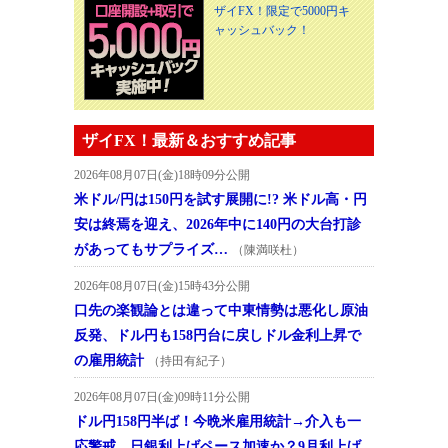
ザイFX！限定で5000円キ
ャッシュバック！
ザイFX！最新＆おすすめ記事
2026年08月07日(金)18時09分公開
米ドル/円は150円を試す展開に!? 米ドル高・円
安は終焉を迎え、2026年中に140円の大台打診
があってもサプライズ…
（陳満咲杜）
2026年08月07日(金)15時43分公開
口先の楽観論とは違って中東情勢は悪化し原油
反発、ドル円も158円台に戻しドル金利上昇で
の雇用統計
（持田有紀子）
2026年08月07日(金)09時11分公開
ドル円158円半ば！今晩米雇用統計→介入も一
応警戒。日銀利上げペース加速か？9月利上げ