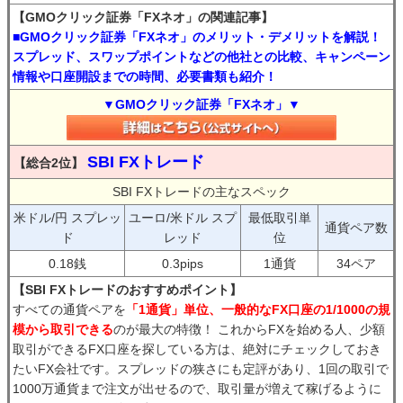
【GMOクリック証券「FXネオ」の関連記事】
■GMOクリック証券「FXネオ」のメリット・デメリットを解説！
スプレッド、スワップポイントなどの他社との比較、キャンペーン
情報や口座開設までの時間、必要書類も紹介！
▼GMOクリック証券「FXネオ」▼
SBI FXトレード
【総合2位】
SBI FXトレードの主なスペック
米ドル/円 スプレッ
ユーロ/米ドル スプ
最低取引単
通貨ペア数
ド
レッド
位
0.18銭
0.3pips
1通貨
34ペア
【SBI FXトレードのおすすめポイント】
すべての通貨ペアを
「1通貨」単位、一般的なFX口座の1/1000の規
模から取引できる
のが最大の特徴！ これからFXを始める人、少額
取引ができるFX口座を探している方は、絶対にチェックしておき
たいFX会社です。スプレッドの狭さにも定評があり、1回の取引で
1000万通貨まで注文が出せるので、取引量が増えて稼げるように