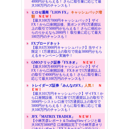
4000円がもらえる！ さらに取引量に応じて最
大100万円のチャンスも！
ヒロセ通商「LION FX」
キャッシュバック増
額
ＮＥＷ！
【最大100万7000円キャッシュバック】ザイ
FX！から口座開設後、英ポンド/円1万通貨以
上の取引で5000円がもらえる！ さらに他社か
らのりかえなら2000円！ 取引量に応じて最大
100万円のチャンスも！
FXブロードネット
【最大6万3000円キャッシュバック】当サイト
限定！1万通貨以上の取引で現金3000円がもら
えるキャンペーン実施中！
GMOクリック証券「FXネオ」
ＮＥＷ！
【最大100万4000円キャッシュバック】ザイ
FX！から口座開設後、FXネオで1万通貨以上
の取引で4000円がもらえる！ さらに取引量に
応じて最大100万円のチャンスも！
トレイダーズ証券「みんなのFX」
人気！
Ｎ
ＥＷ！
【最大101万円キャッシュバック】ザイFX！か
ら口座開設後、FX口座で5万通貨以上の取引で
5000円+シストレ口座で5万通貨以上の取引で
5000円がもらえる！ さらに取引量に応じて最
大100万円のチャンスも！
JFX「MATRIX TRADER」
ＮＥＷ！
【小林芳彦レポート＆TradingViewインジと最
大100万5000円】口座開設完了で小林芳彦オリ
ジナルレポート「FXスキャルピングのコツ」