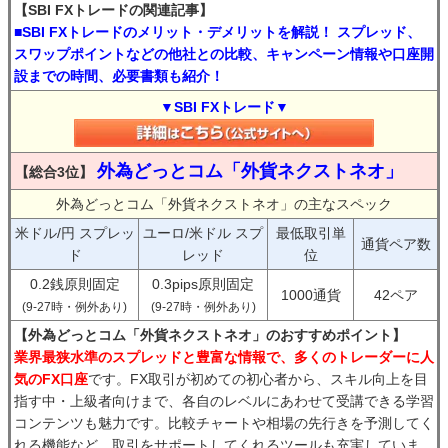
【SBI FXトレードの関連記事】
■SBI FXトレードのメリット・デメリットを解説！ スプレッド、
スワップポイントなどの他社との比較、キャンペーン情報や口座開
設までの時間、必要書類も紹介！
▼SBI FXトレード▼
外為どっとコム「外貨ネクストネオ」
【総合3位】
外為どっとコム「外貨ネクストネオ」の主なスペック
米ドル/円 スプレッ
ユーロ/米ドル スプ
最低取引単
通貨ペア数
ド
レッド
位
0.2銭原則固定
0.3pips原則固定
1000通貨
42ペア
(9-27時・例外あり)
(9-27時・例外あり)
【外為どっとコム「外貨ネクストネオ」のおすすめポイント】
業界最狭水準のスプレッドと豊富な情報で、多くのトレーダーに人
気のFX口座
です。FX取引が初めての初心者から、スキル向上を目
指す中・上級者向けまで、各自のレベルにあわせて受講できる学習
コンテンツも魅力です。比較チャートや相場の先行きを予測してく
れる機能など、取引をサポートしてくれるツールも充実していま