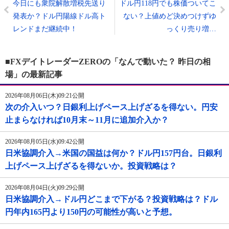
今日にも衆院解散増税先送り
ドル円118円でも株価ついてこ
発表か？ドル円陽線ドル高ト
ない？上値めど決めつけずゆ
レンドまだ継続中！
っくり売り増…
■FXデイトレーダーZEROの「なんで動いた？ 昨日の相
場」の最新記事
2026年08月06日(木)09:21公開
次の介入いつ？日銀利上げペース上げざるを得ない。円安
止まらなければ10月末～11月に追加介入か？
2026年08月05日(水)09:42公開
日米協調介入→米国の国益は何か？ドル円157円台。日銀利
上げペース上げざるを得ないか。投資戦略は？
2026年08月04日(火)09:29公開
日米協調介入→ドル円どこまで下がる？投資戦略は？ドル
円年内165円より150円の可能性が高いと予想。