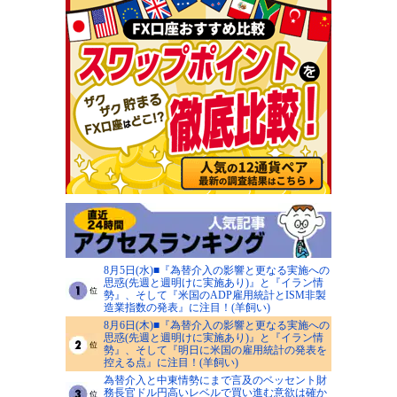
8月5日(水)■『為替介入の影響と更なる実施への
思惑(先週と週明けに実施あり)』と『イラン情
勢』、そして『米国のADP雇用統計とISM非製
造業指数の発表』に注目！(羊飼い)
8月6日(木)■『為替介入の影響と更なる実施への
思惑(先週と週明けに実施あり)』と『イラン情
勢』、そして『明日に米国の雇用統計の発表を
控える点』に注目！(羊飼い)
為替介入と中東情勢にまで言及のベッセント財
務長官ドル円高いレベルで買い進む意欲は確か