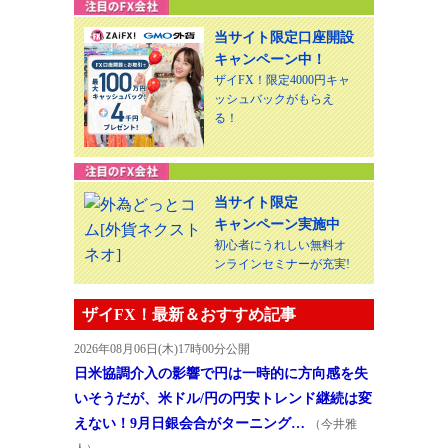
当サイト限定口座開設
キャンペーン中！
ザイFX！限定4000円キャ
ッシュバックがもらえ
る！
当サイト限定
キャンペーン実施中
初心者にうれしい無料オ
ンラインセミナーが充実!
ザイFX！最新＆おすすめ記事
2026年08月06日(木)17時00分公開
日米協調介入の影響で円は一時的に方向感を失
いそうだが、米ドル/円の円安トレンド継続は変
えない！9月日銀会合がターニング…
（今井雅