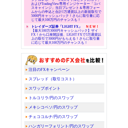
およびTradingView専用インジケーター「コバ
スキャインジ」当日プレゼント＆専用フォー
ムからの申込と合計1万通貨以上の新規取引で
5000円キャッシュバック！さらに取引量に応
じて最大100万円のチャンスも！
トレイダーズ証券「LIGHT FX」
ＮＥＷ！
【最大100万3000円キャッシュバック】ザイ
FX！から口座開設後、LIGHT FXで5万通貨以
上の取引で3000円がもらえる！さらに取引量
に応じて最大100万円のチャンスも！
注目のFXキャンペーン
スプレッド（取引コスト）
スワップポイント
トルコリラ/円のスワップ
メキシコペソ/円のスワップ
チェココルナ/円のスワップ
ハンガリーフォリント/円のスワップ