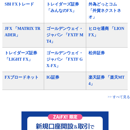
SBI FXトレード
トレイダーズ証券
外為どっとコム
「みんなのFX」
「外貨ネクストネ
オ」
JFX 「MATRIX TR
ゴールデンウェイ・
ヒロセ通商 「LION
ADER」
ジャパン 「FXTF M
FX」
T4」
トレイダーズ証券
ゴールデンウェイ・
松井証券
「LIGHT FX」
ジャパン 「FXTF G
X-FX」
FXブロードネット
IG証券
楽天証券 「楽天MT
4」
>> すべて見る