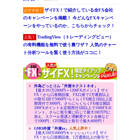
ザイFX！で紹介している全FX会社
おすすめ！
のキャンペーンを掲載！ 今どんなFXキャンペ
ーンをやっているのか、こちらからチェック！
TradingView（トレーディングビュー）
人気！
の有料機能を無料で使う裏ワザ？ 人気のチャー
ト分析ツールを賢く使う方法がココに！
外為どっとコム「外貨ネクストネオ」
【最大101万2000円＋1200FXポイント】ザイ
FX！から口座開設後、FX口座で1万通貨以上
の取引1回で5000円+らくらくFX積立1回以上定
期買付で3000円。さらにらくらくFX積立開設
200FXポイント＆定期買付1回以上で1000FXポ
イント。さらに取引量に応じて最大100万円に
加え、スクール受講と理解度テスト合格など
で1000円、CFD開設と取引で最大4000円！
GMO外貨「外貨ex」
人気上昇中！
【最大100万4000円キャッシュバック】ザイ
FX！から口座開設後、1万通貨以上の取引で