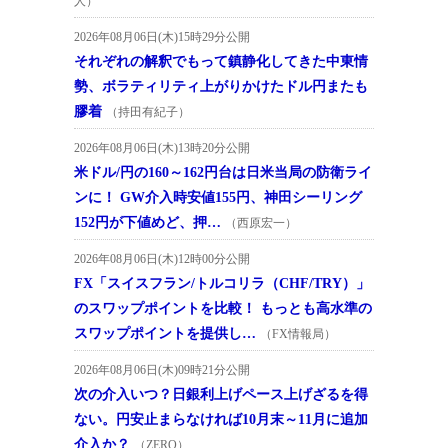
人）
2026年08月06日(木)15時29分公開
それぞれの解釈でもって鎮静化してきた中東情
勢、ボラティリティ上がりかけたドル円またも
膠着
（持田有紀子）
2026年08月06日(木)13時20分公開
米ドル/円の160～162円台は日米当局の防衛ライ
ンに！ GW介入時安値155円、神田シーリング
152円が下値めど、押…
（西原宏一）
2026年08月06日(木)12時00分公開
FX「スイスフラン/トルコリラ（CHF/TRY）」
のスワップポイントを比較！ もっとも高水準の
スワップポイントを提供し…
（FX情報局）
2026年08月06日(木)09時21分公開
次の介入いつ？日銀利上げペース上げざるを得
ない。円安止まらなければ10月末～11月に追加
介入か？
（ZERO）