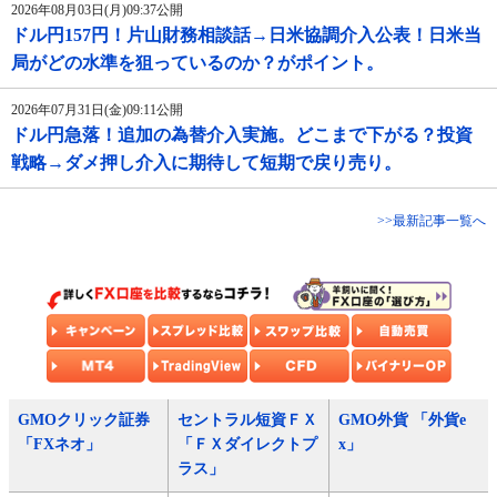
2026年08月03日(月)09:37公開
ドル円157円！片山財務相談話→日米協調介入公表！日米当
局がどの水準を狙っているのか？がポイント。
2026年07月31日(金)09:11公開
ドル円急落！追加の為替介入実施。どこまで下がる？投資
戦略→ダメ押し介入に期待して短期で戻り売り。
>>最新記事一覧へ
GMOクリック証券
セントラル短資ＦＸ
GMO外貨 「外貨e
「FXネオ」
「ＦＸダイレクトプ
x」
ラス」