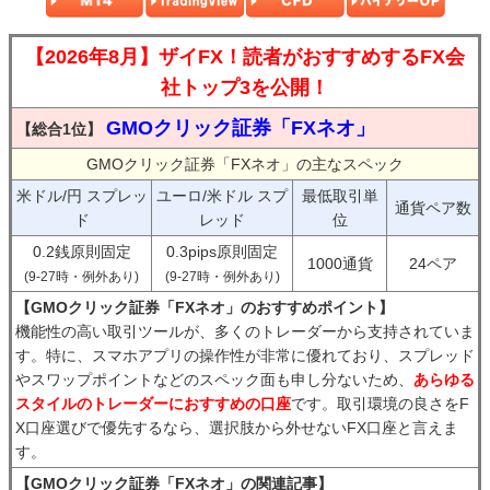
【2026年8月】ザイFX！読者がおすすめするFX会
社トップ3を公開！
GMOクリック証券「FXネオ」
【総合1位】
GMOクリック証券「FXネオ」の主なスペック
米ドル/円 スプレッ
ユーロ/米ドル スプ
最低取引単
通貨ペア数
ド
レッド
位
0.2銭原則固定
0.3pips原則固定
1000通貨
24ペア
(9-27時・例外あり)
(9-27時・例外あり)
【GMOクリック証券「FXネオ」のおすすめポイント】
機能性の高い取引ツールが、多くのトレーダーから支持されていま
す。特に、スマホアプリの操作性が非常に優れており、スプレッド
やスワップポイントなどのスペック面も申し分ないため、
あらゆる
スタイルのトレーダーにおすすめの口座
です。取引環境の良さをF
X口座選びで優先するなら、選択肢から外せないFX口座と言えま
す。
【GMOクリック証券「FXネオ」の関連記事】