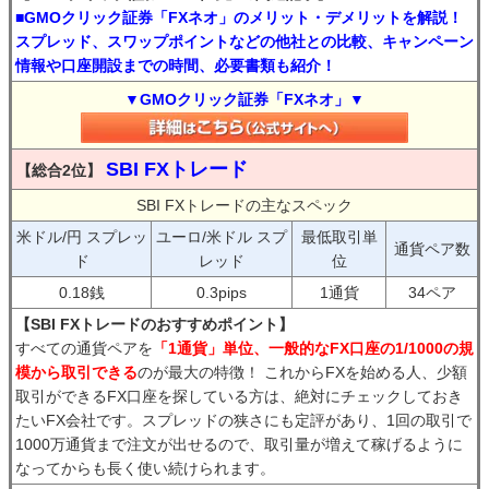
■GMOクリック証券「FXネオ」のメリット・デメリットを解説！
スプレッド、スワップポイントなどの他社との比較、キャンペーン
情報や口座開設までの時間、必要書類も紹介！
▼GMOクリック証券「FXネオ」▼
SBI FXトレード
【総合2位】
SBI FXトレードの主なスペック
米ドル/円 スプレッ
ユーロ/米ドル スプ
最低取引単
通貨ペア数
ド
レッド
位
0.18銭
0.3pips
1通貨
34ペア
【SBI FXトレードのおすすめポイント】
すべての通貨ペアを
「1通貨」単位、一般的なFX口座の1/1000の規
模から取引できる
のが最大の特徴！ これからFXを始める人、少額
取引ができるFX口座を探している方は、絶対にチェックしておき
たいFX会社です。スプレッドの狭さにも定評があり、1回の取引で
1000万通貨まで注文が出せるので、取引量が増えて稼げるように
なってからも長く使い続けられます。