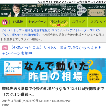
FX比較
キャンペーン
ランキング
スワップ
スプレッド
ザイFX！トップ
>
相場を見通す超強力FXコラム
>
FXデイトレーダーZEROの
「なんで動いた？ 昨日の相場」
> 増税先送り選挙で今後の相場どうなる？12月14
日投開票までリスクオン継続へ。
【外為どっとコム】ザイFX！限定で現金がもらえるキ
ャンペーン実施中！
増税先送り選挙で今後の相場どうなる？
12月14日投開票まで
リスクオン継続へ。
2014年11月19日(水)09:57公開
[2014年11月19日(水)09:57更新]
ZERO