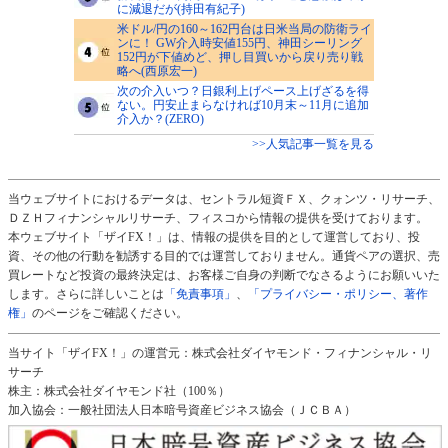
に減退だが(持田有紀子)
米ドル/円の160～162円台は日米当局の防衛ライ
ンに！ GW介入時安値155円、神田シーリング
152円が下値めど、押し目買いから戻り売り戦
略へ(西原宏一)
次の介入いつ？日銀利上げペース上げざるを得
ない。円安止まらなければ10月末～11月に追加
介入か？(ZERO)
>>人気記事一覧を見る
当ウェブサイトにおけるデータは、セントラル短資ＦＸ、クォンツ・リサーチ、
ＤＺＨフィナンシャルリサーチ、フィスコから情報の提供を受けております。
本ウェブサイト「ザイFX！」は、情報の提供を目的として運営しており、投
資、その他の行動を勧誘する目的では運営しておりません。通貨ペアの選択、売
買レートなど投資の最終決定は、お客様ご自身の判断でなさるようにお願いいた
します。さらに詳しいことは
「免責事項」
、
「プライバシー・ポリシー、著作
権」
のページをご確認ください。
当サイト「ザイFX！」の運営元：株式会社ダイヤモンド・フィナンシャル・リ
サーチ
株主：株式会社ダイヤモンド社（100％）
加入協会：一般社団法人日本暗号資産ビジネス協会（ＪＣＢＡ）