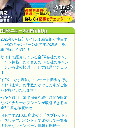
【2026年8月版】ザイFX！編集部が注目す
る「FXのキャンペーンおすすめ10選」を、
記事で詳しく紹介！
当サイトで紹介している全FX会社のキャン
ペーンを掲載！たくさんのFX会社のキャン
ペーンから比較検討したい方は是非チェッ
ク！
ザイFX！では簡単なアンケート調査を行な
っております。お手数おかけしますがご協
力をお願いいたします！
少額から取引可能で損失や取引時間が限定
的なバイナリーオプションが取引できる国
内全7口座を徹底比較。
MT4おすすめFX口座比較！「スプレッド」
や「スワップポイント」で比較して一覧表
に！お得なキャンペーン情報も掲載中。