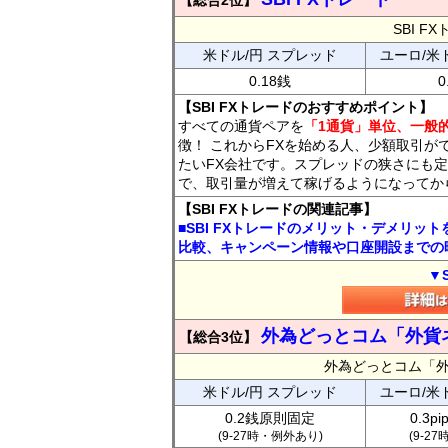
【総合2位】
SBI 
米ドル/円 スプレッド
ユーロ/米
0.18銭
0
【SBI FXトレードのおすすめポイント】
すべての通貨ペアを
「1通貨」単位、一般的
徴！ これからFXを始める人、少額取引が
たいFX会社です。スプレッドの狭さにも定
で、取引量が増えて稼げるようになってか
【SBI FXトレードの関連記事】
■SBI FXトレードのメリット・デメリッ
比較、キャンペーン情報や口座開設までの
▼
外為どっとコム「外貨
【総合3位】
外為どっとコム「
米ドル/円 スプレッド
ユーロ/米
0.2銭原則固定
0.3p
(9-27時・例外あり)
(9-2