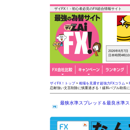
ザイFX！ - 初心者必見のFX総合情報サイト
2026年8月7
日本時間4時10
ザイFX！トップ
>
相場を見通す超強力FXコラム
>
忍耐強い文言削除に慎重過ぎる！緩和バブル助長に
最狭水準スプレッド＆最良水準スワ