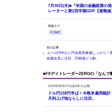
7月30日(木)■『米国の金融政策
レーターと第2四半期GDP【速報
関連タグ
FOMC
前の記事
ユーロ円中心に円全面安株価しっかり！
総裁会見に注目、円相場どう動…
■FXデイトレーダーZEROの「なん
2026年08月07日(金)09:11公開
ドル円158円半ば！今晩米雇用統
月利上げ地ならしに注目。