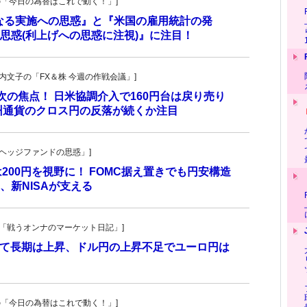
羊飼いの「今日の為替はこれで動く！」]
更なる実施への思惑』と『米国の雇用統計の発
思惑(利上げへの思惑に注視)』に注目！
・叶内文子の「FX＆株 今週の作戦会議」]
が次の焦点！ 日米協調介入で160円台は戻り売り
州通貨のクロス円の反落が続くか注目
一の「ヘッジファンドの思惑」]
は200円を視野に！ FOMC据え置きでも円安構造
新NISAが支える
紀子の「戦うオンナのマーケット日記」]
れて長期は上昇、ドル円の上昇不足でユーロ円は
羊飼いの「今日の為替はこれで動く！」]