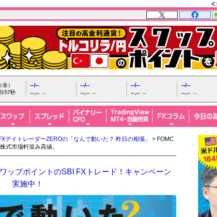
日（金）
--/--
--/--
--/--
--/--
分58秒
--.--
--
--.--
--
--.--
--
--.--
--
FXデイトレーダーZEROの「なんで動いた？ 昨日の相場」
> FOMC
株式市場軒並み高値。
ップポイントのSBI FXトレード！キャンペーン
実施中！