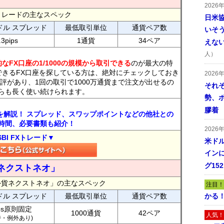
2026
FXトレードの主なスペック
日米
ドル スプレッド
最低取引単位
通貨ペア数
いそ
.3pips
1通貨
34ペア
えな
人）
なFX口座の1/1000の規模から取引できる
のが最大の特
できるFX口座を探している方は、絶対にチェックしておき
2026
評があり、1回の取引で1000万通貨まで注文が出せるの
それ
らも長く使い続けられます。
勢、
膠着
トを解説！ スプレッド、スワップポイントなどの他社との
時間、必要書類も紹介！
2026
SBI FXトレード▼
米ドル
インに
グ15
ネクストネオ」
外貨ネクストネオ」の主なスペック
注目！
ドル スプレッド
最低取引単位
通貨ペア数
かる
ips原則固定
1000通貨
42ペア
人気！
7時・例外あり)