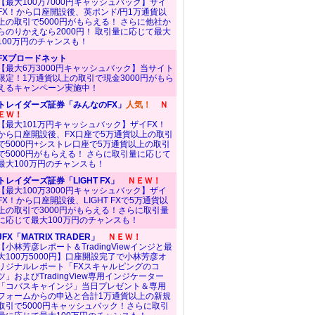
【最大100万7000円キャッシュバック】ザイ
FX！から口座開設後、英ポンド/円1万通貨以
上の取引で5000円がもらえる！ さらに他社か
らのりかえなら2000円！ 取引量に応じて最大
100万円のチャンスも！
FXブロードネット
【最大6万3000円キャッシュバック】当サイト
限定！1万通貨以上の取引で現金3000円がもら
えるキャンペーン実施中！
トレイダーズ証券「みんなのFX」
人気！
Ｎ
ＥＷ！
【最大101万円キャッシュバック】ザイFX！
から口座開設後、FX口座で5万通貨以上の取引
で5000円+シストレ口座で5万通貨以上の取引
で5000円がもらえる！ さらに取引量に応じて
最大100万円のチャンスも！
トレイダーズ証券「LIGHT FX」
ＮＥＷ！
【最大100万3000円キャッシュバック】ザイ
FX！から口座開設後、LIGHT FXで5万通貨以
上の取引で3000円がもらえる！さらに取引量
に応じて最大100万円のチャンスも！
JFX「MATRIX TRADER」
ＮＥＷ！
【小林芳彦レポート＆TradingViewインジと最
大100万5000円】口座開設完了で小林芳彦オ
リジナルレポート「FXスキャルピングのコ
ツ」およびTradingView専用インジケーター
「コバスキャインジ」当日プレゼント＆専用
フォームからの申込と合計1万通貨以上の新規
取引で5000円キャッシュバック！さらに取引