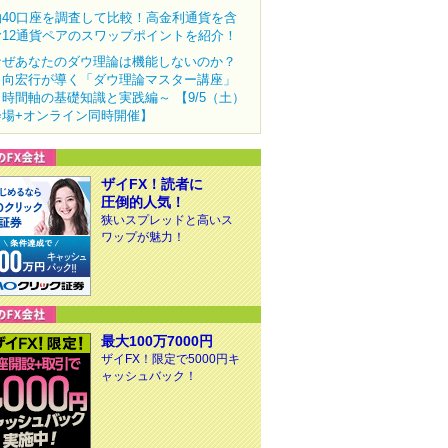
約40口座を調査して比較！高金利通貨を含
む12通貨ペアのスワップポイントを紹介！
なぜあなたのダウ理論は機能しないのか？
田向宏行が導く「ダウ理論マスター講座」
～時間軸の基礎知識と実践編～ 【9/5（土）
会場+オンライン同時開催】
ザイFX！読者に
圧倒的人気！
狭いスプレッドと高いス
ワップが魅力！
最大100万7000円
ザイFX！限定で5000円キ
ャッシュバック！