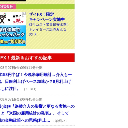
ザイFX！限定
キャンペーン実施中
取引コスト業界最安水準!
トレイダーズ証券みんな
のFX
FX！最新＆おすすめ記事
年08月07日(金)09時11分公開
円158円半ば！今晩米雇用統計→介入も一
戒。日銀利上げペース加速か？9月利上げ
らしに注目。
（ZERO）
年08月07日(金)06時45分公開
日(金)■『為替介入の影響と更なる実施への
』と『米国の雇用統計の発表』、そして
国の金融政策への思惑(利上…
（羊飼い）