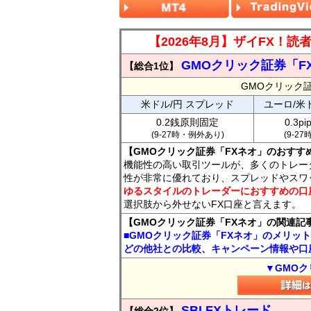
【2026年8月】ザイFX！
GMOクリック証券「F
【総合1位】
GMOクリック
米ドル/円 スプレッド
ユーロ/米
0.2銭原則固定
0.3p
(9-27時・例外あり)
(9-2
【GMOクリック証券「FXネオ」のおすす
機能性の高い取引ツールが、多くのトレー
性が非常に優れており、スプレッドやスワ
ゆるスタイルのトレーダーにおすすめの口
選択肢から外せないFX口座と言えます。
【GMOクリック証券「FXネオ」の関連記
■GMOクリック証券「FXネオ」のメリッ
どの他社との比較、キャンペーン情報や口
▼GMOク
SBI FXトレード