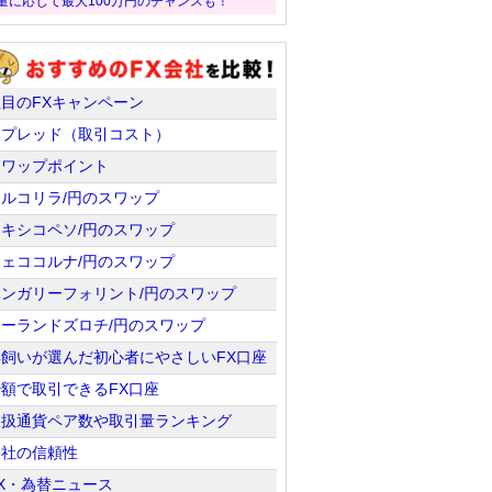
量に応じて最大100万円のチャンスも！
注目のFXキャンペーン
スプレッド（取引コスト）
スワップポイント
トルコリラ/円のスワップ
メキシコペソ/円のスワップ
チェココルナ/円のスワップ
ハンガリーフォリント/円のスワップ
ポーランドズロチ/円のスワップ
羊飼いが選んだ初心者にやさしいFX口座
少額で取引できるFX口座
取扱通貨ペア数や取引量ランキング
会社の信頼性
X・為替ニュース