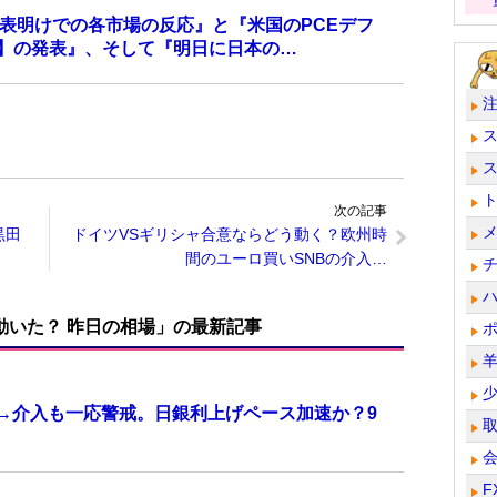
の発表明けでの各市場の反応』と『米国のPCEデフ
値】の発表』、そして『明日に日本の…
次の記事
黒田
ドイツVSギリシャ合意ならどう動く？欧州時
間のユーロ買いSNBの介入…
で動いた？ 昨日の相場」の最新記事
計→介入も一応警戒。日銀利上げペース加速か？9
F