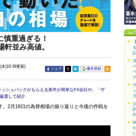
に慎重過ぎる！
場軒並み高値。
(木)10:39更新)
シェア
優先登録
ャッシュバックがもらえる条件が簡単なFX会社や、「ザ
を厳選して紹介
す。2月18日の為替相場の振り返りと今後の作戦を