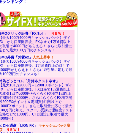
座ランキング！
GMOクリック証券「FXネオ」
ＮＥＷ！
【最大100万4000円キャッシュバック】ザイ
FX！から口座開設後、FXネオで1万通貨以上
の取引で4000円がもらえる！ さらに取引量に
応じて最大100万円のチャンスも！
GMO外貨「外貨ex」
人気上昇中！
【最大100万4000円キャッシュバック】ザイ
FX！から口座開設後、1万通貨以上の取引で
4000円がもらえる！ さらに取引量に応じて最
大100万円のチャンスも！
外為どっとコム「外貨ネクストネオ」
【最大101万2000円＋1200FXポイント】ザイ
FX！から口座開設後、FX口座で1万通貨以上
の取引1回で5000円+らくらくFX積立1回以上
定期買付で3000円。さらにらくらくFX積立開
設200FXポイント＆定期買付1回以上で
1000FXポイント。さらに取引量に応じて最大
100万円に加え、スクール受講と理解度テスト
合格などで1000円、CFD開設と取引で最大
4000円！
ヒロセ通商「LION FX」
キャッシュバック増
額
ＮＥＷ！