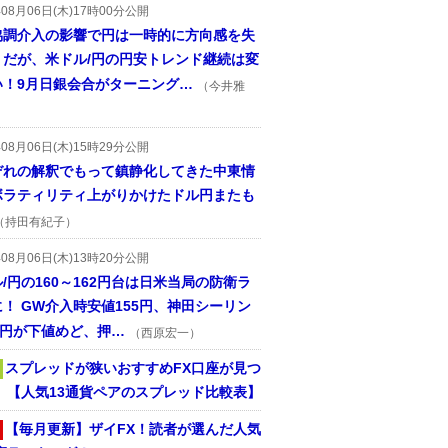
年08月06日(木)17時00分公開
協調介入の影響で円は一時的に方向感を失
うだが、米ドル/円の円安トレンド継続は変
い！9月日銀会合がターニング…
（今井雅
年08月06日(木)15時29分公開
ぞれの解釈でもって鎮静化してきた中東情
ボラティリティ上がりかけたドル円またも
（持田有紀子）
年08月06日(木)13時20分公開
/円の160～162円台は日米当局の防衛ラ
！ GW介入時安値155円、神田シーリン
2円が下値めど、押…
（西原宏一）
スプレッドが狭いおすすめFX口座が見つ
！ 【人気13通貨ペアのスプレッド比較表】
【毎月更新】ザイFX！読者が選んだ人気