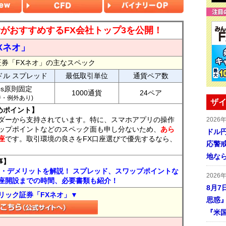
読者がおすすめするFX会社トップ3を公開！
Xネオ」
証券「FXネオ」の主なスペック
ドル スプレッド
最低取引単位
通貨ペア数
ips原則固定
1000通貨
24ペア
7時・例外あり)
ザイ
めポイント】
ダーから支持されています。特に、スマホアプリの操作
2026
ップポイントなどのスペック面も申し分ないため、
あら
ドル
座
です。取引環境の良さをFX口座選びで優先するなら、
応警
地な
事】
ト・デメリットを解説！ スプレッド、スワップポイントな
2026
座開設までの時間、必要書類も紹介！
8月7
リック証券「FXネオ」▼
思惑
『米