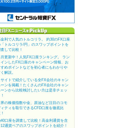
高金利で人気のトルコリラ。 約30のFX口座
の「トルコリラ/円」のスワップポイントを
調査して比較！
毎月更新中！人気FX口座ランキング。 ラン
クインしたFX口座のキャンペーン情報、お
すすめポイントなどを初心者にもわかりや
すく解説。
当サイトで紹介している全FX会社のキャン
ペーンを掲載！たくさんのFX会社のキャン
ペーンから比較検討したい方は是非チェッ
ク！
世界の株価指数や金、原油など注目のコモ
ディティを取引できるCFD口座を徹底比
較！
約40口座を調査して比較！高金利通貨を含
む12通貨ペアのスワップポイントを紹介！