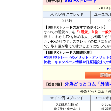
SBI FXトレード
【総合2位】
SBI 
米ドル/円 スプレッド
ユーロ/米
0.18銭
0
【SBI FXトレードのおすすめポイント】
すべての通貨ペアを
「1通貨」単位、一般的
徴！ これからFXを始める人、少額取引が
たいFX会社です。スプレッドの狭さにも定
で、取引量が増えて稼げるようになってか
【SBI FXトレードの関連記事】
■SBI FXトレードのメリット・デメリッ
比較、キャンペーン情報や口座開設までの
▼
外為どっとコム「外貨
【総合3位】
外為どっとコム「
米ドル/円 スプレッド
ユーロ/米
0.2銭原則固定
0.3p
(9-27時・例外あり)
(9-2