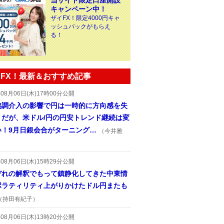
当サイト限定口座開設
キャンペーン中！
ザイFX！限定4000円キャ
ッシュバックがもらえ
る！
FX！最新＆おすすめ記事
年08月06日(木)17時00分公開
協調介入の影響で円は一時的に方向感を失
うだが、米ドル/円の円安トレンド継続は変
い！9月日銀会合がターニング…
（今井雅
年08月06日(木)15時29分公開
ぞれの解釈でもって鎮静化してきた中東情
ボラティリティ上がりかけたドル円またも
（持田有紀子）
年08月06日(木)13時20分公開