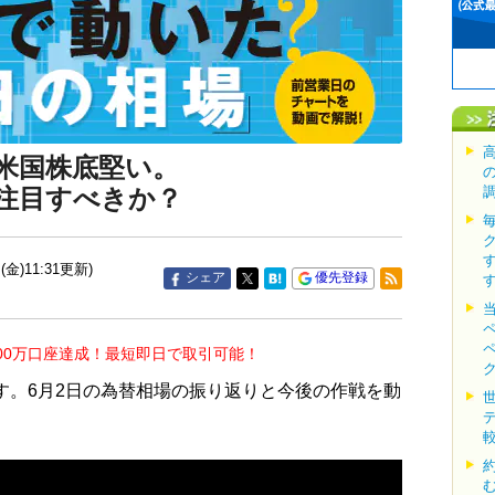
米国株底堅い。
注目すべきか？
(金)11:31更新)
シェア
優先登録
00万口座達成！最短即日で取引可能！
す。6月2日の為替相場の振り返りと今後の作戦を動