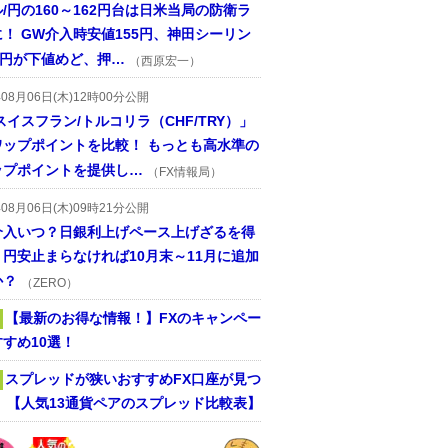
/円の160～162円台は日米当局の防衛ラ
！ GW介入時安値155円、神田シーリン
2円が下値めど、押…
（西原宏一）
年08月06日(木)12時00分公開
スイスフラン/トルコリラ（CHF/TRY）」
ワップポイントを比較！ もっとも高水準の
ップポイントを提供し…
（FX情報局）
年08月06日(木)09時21分公開
介入いつ？日銀利上げペース上げざるを得
円安止まらなければ10月末～11月に追加
か？
（ZERO）
【最新のお得な情報！】FXのキャンペー
すめ10選！
スプレッドが狭いおすすめFX口座が見つ
！ 【人気13通貨ペアのスプレッド比較表】