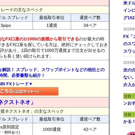
米ドル
FXトレードの主なスペック
インに
ドル スプレッド
最低取引単位
通貨ペア数
グ15
.3pips
1通貨
34ペア
2026
FX「
なFX口座の1/1000の規模から取引できる
のが最大の特
のス
できるFX口座を探している方は、絶対にチェックしておき
評があり、1回の取引で1000万通貨まで注文が出せるの
スワ
らも長く使い続けられます。
2026
トを解説！ スプレッド、スワップポイントなどの他社との
次の
時間、必要書類も紹介！
ない。
SBI FXトレード▼
介入
注目！
ネクストネオ」
ンおす
外貨ネクストネオ」の主なスペック
注目！
ドル スプレッド
最低取引単位
通貨ペア数
かる
ips原則固定
1000通貨
42ペア
7時・例外あり)