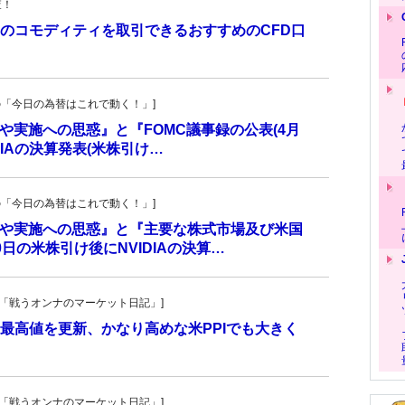
査！
のコモディティを取引できるおすすめのCFD口
！
羊飼いの「今日の為替はこれで動く！」]
入や実施への思惑』と『FOMC議事録の公表(4月
DIAの決算発表(米株引け…
羊飼いの「今日の為替はこれで動く！」]
介入や実施への思惑』と『主要な株式市場及び米国
日の米株引け後にNVIDIAの決算…
紀子の「戦うオンナのマーケット日記」]
最高値を更新、かなり高めな米PPIでも大きく
紀子の「戦うオンナのマーケット日記」]