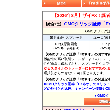
【2026年8月】ザイFX！
GMOクリック証券「F
【総合1位】
GMOクリック
米ドル/円 スプレッド
ユーロ/米
0.2銭原則固定
0.3p
(9-27時・例外あり)
(9-2
【GMOクリック証券「FXネオ」のおすす
機能性の高い取引ツールが、多くのトレー
性が非常に優れており、スプレッドやスワ
ゆるスタイルのトレーダーにおすすめの口
選択肢から外せないFX口座と言えます。
【GMOクリック証券「FXネオ」の関連記
■GMOクリック証券「FXネオ」のメリッ
どの他社との比較、キャンペーン情報や口
▼GMOク