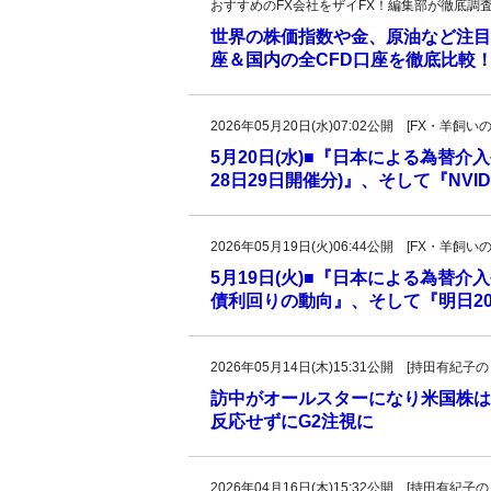
おすすめのFX会社をザイFX！編集部が徹底調
世界の株価指数や金、原油など注目
座＆国内の全CFD口座を徹底比較
2026年05月20日(水)07:02公開 [FX・
5月20日(水)■『日本による為替介
28日29日開催分)』、そして『NVI
2026年05月19日(火)06:44公開 [FX・
5月19日(火)■『日本による為替
債利回りの動向』、そして『明日20
2026年05月14日(木)15:31公開 [持田有
訪中がオールスターになり米国株は
反応せずにG2注視に
2026年04月16日(木)15:32公開 [持田有