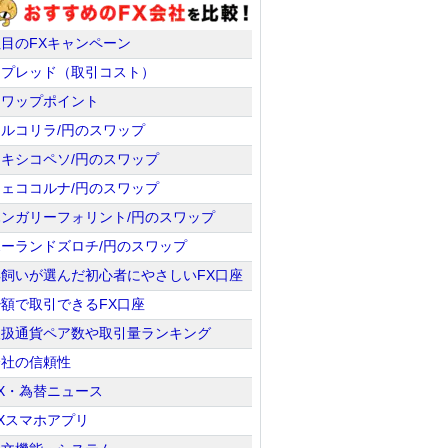
注目のFXキャンペーン
スプレッド（取引コスト）
スワップポイント
トルコリラ/円のスワップ
メキシコペソ/円のスワップ
チェココルナ/円のスワップ
ハンガリーフォリント/円のスワップ
ポーランドズロチ/円のスワップ
羊飼いが選んだ初心者にやさしいFX口座
少額で取引できるFX口座
取扱通貨ペア数や取引量ランキング
会社の信頼性
X・為替ニュース
Xスマホアプリ