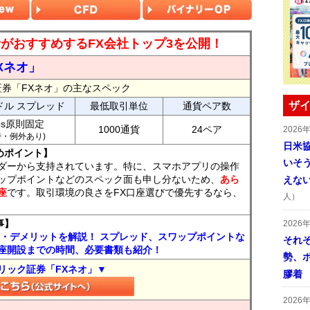
読者がおすすめするFX会社トップ3を公開！
Xネオ」
証券「FXネオ」の主なスペック
ザイ
ドル スプレッド
最低取引単位
通貨ペア数
ips原則固定
1000通貨
24ペア
2026
7時・例外あり)
日米
めポイント】
いそ
ダーから支持されています。特に、スマホアプリの操作
ップポイントなどのスペック面も申し分ないため、
あら
えな
座
です。取引環境の良さをFX口座選びで優先するなら、
人）
事】
2026
ト・デメリットを解説！ スプレッド、スワップポイントな
それ
座開設までの時間、必要書類も紹介！
勢、
リック証券「FXネオ」▼
膠着
2026