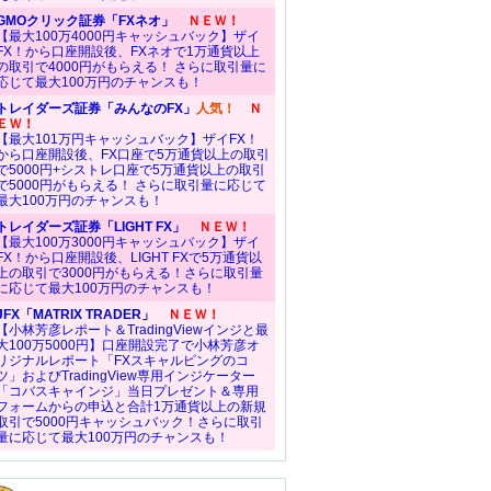
GMOクリック証券「FXネオ」
ＮＥＷ！
【最大100万4000円キャッシュバック】ザイ
FX！から口座開設後、FXネオで1万通貨以上
の取引で4000円がもらえる！ さらに取引量に
応じて最大100万円のチャンスも！
トレイダーズ証券「みんなのFX」
人気！
Ｎ
ＥＷ！
【最大101万円キャッシュバック】ザイFX！
から口座開設後、FX口座で5万通貨以上の取引
で5000円+シストレ口座で5万通貨以上の取引
で5000円がもらえる！ さらに取引量に応じて
最大100万円のチャンスも！
トレイダーズ証券「LIGHT FX」
ＮＥＷ！
【最大100万3000円キャッシュバック】ザイ
FX！から口座開設後、LIGHT FXで5万通貨以
上の取引で3000円がもらえる！さらに取引量
に応じて最大100万円のチャンスも！
JFX「MATRIX TRADER」
ＮＥＷ！
【小林芳彦レポート＆TradingViewインジと最
大100万5000円】口座開設完了で小林芳彦オ
リジナルレポート「FXスキャルピングのコ
ツ」およびTradingView専用インジケーター
「コバスキャインジ」当日プレゼント＆専用
フォームからの申込と合計1万通貨以上の新規
取引で5000円キャッシュバック！さらに取引
量に応じて最大100万円のチャンスも！