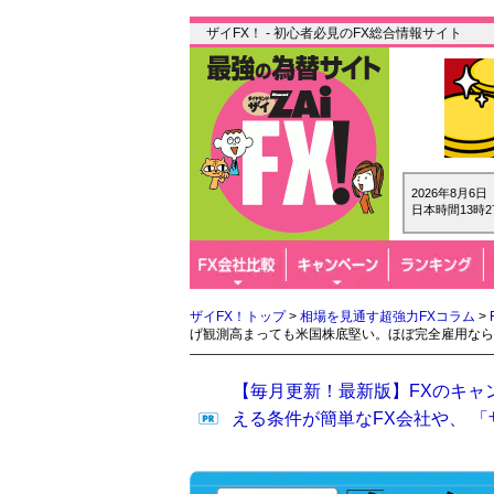
ザイFX！ - 初心者必見のFX総合情報サイト
2026年8月6
日本時間13時2
ザイFX！トップ
>
相場を見通す超強力FXコラム
>
げ観測高まっても米国株底堅い。ほぼ完全雇用なら
【毎月更新！最新版】FXのキャ
える条件が簡単なFX会社や、 