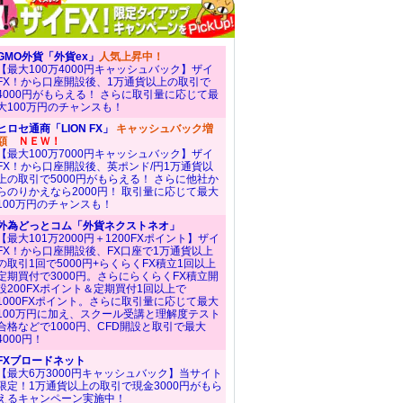
GMO外貨「外貨ex」
人気上昇中！
【最大100万4000円キャッシュバック】ザイ
FX！から口座開設後、1万通貨以上の取引で
4000円がもらえる！ さらに取引量に応じて最
大100万円のチャンスも！
ヒロセ通商「LION FX」
キャッシュバック増
額
ＮＥＷ！
【最大100万7000円キャッシュバック】ザイ
FX！から口座開設後、英ポンド/円1万通貨以
上の取引で5000円がもらえる！ さらに他社か
らのりかえなら2000円！ 取引量に応じて最大
100万円のチャンスも！
外為どっとコム「外貨ネクストネオ」
【最大101万2000円＋1200FXポイント】ザイ
FX！から口座開設後、FX口座で1万通貨以上
の取引1回で5000円+らくらくFX積立1回以上
定期買付で3000円。さらにらくらくFX積立開
設200FXポイント＆定期買付1回以上で
1000FXポイント。さらに取引量に応じて最大
100万円に加え、スクール受講と理解度テスト
合格などで1000円、CFD開設と取引で最大
4000円！
FXブロードネット
【最大6万3000円キャッシュバック】当サイト
限定！1万通貨以上の取引で現金3000円がもら
えるキャンペーン実施中！