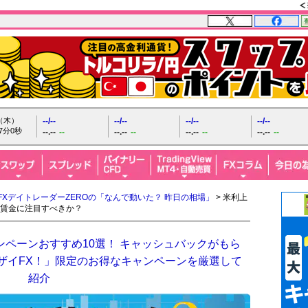
日（木）
--/--
--/--
--/--
--/--
7分1秒
--.--
--
--.--
--
--.--
--
--.--
--
FXデイトレーダーZEROの「なんで動いた？ 昨日の相場」
> 米利上
賃金に注目すべきか？
ンペーンおすすめ10選！ キャッシュバックがもら
「ザイFX！」限定のお得なキャンペーンを厳選して
紹介