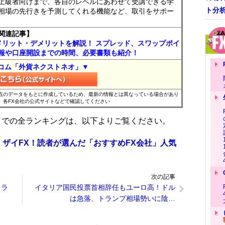
上級者向けまで、各自のレベルにあわせて受講できる学
ト分
相場の先行きを予測してくれる機能など、取引をサポー
関連記事】
メリット・デメリットを解説！ スプレッド、スワップポイ
報や口座開設までの時間、必要書類も紹介！
コム「外貨ネクストネオ」▼
時点のデータをもとに作成しているため、最新の情報とは異なっている場合があり
、各FX会社の公式サイトなどで確認してください
位までの全ランキングは、以下よりご覧ください。
 ザイFX！読者が選んだ「おすすめFX会社」人気
次の記事
トラ
イタリア国民投票首相辞任もユーロ高！ドル
は急落、トランプ相場勢いに陰…