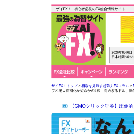
ザイFX！ - 初心者必見のFX総合情報サイト
2026年8月6
日本時間5時56
ザイFX！トップ
>
相場を見通す超強力FXコラム
>
プ相場→長期化か短命かの2択！高過ぎるドル、就
【GMOクリック証券】圧倒的