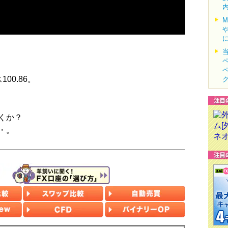
00.86。
くか？
・。