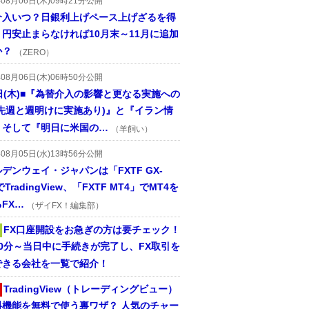
年08月06日(木)09時21分公開
介入いつ？日銀利上げペース上げざるを得
円安止まらなければ10月末～11月に追加
か？
（ZERO）
年08月06日(木)06時50分公開
日(木)■『為替介入の影響と更なる実施への
(先週と週明けに実施あり)』と『イラン情
、そして『明日に米国の…
（羊飼い）
年08月05日(水)13時56分公開
デンウェイ・ジャパンは「FXTF GX-
TradingView、「FXTF MT4」でMT4を
FX…
（ザイFX！編集部）
FX口座開設をお急ぎの方は要チェック！
30分～当日中に手続きが完了し、FX取引を
できる会社を一覧で紹介！
TradingView（トレーディングビュー）
料機能を無料で使う裏ワザ？ 人気のチャー