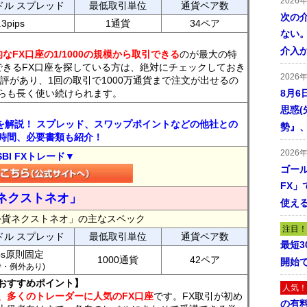
2026
ドル スプレッド
最低取引単位
通貨ペア数
次の
.3pips
1通貨
34ペア
ない。
介入
なFX口座の1/1000の規模から取引できる
のが最大の特
できるFX口座を探している方は、絶対にチェックしておき
2026
評があり、1回の取引で1000万通貨まで注文が出せるの
らも長く使い続けられます。
8月6
思惑
トを解説！ スプレッド、スワップポイントなどの他社との
勢』
時間、必要書類も紹介！
2026
SBI FXトレード▼
ゴール
FX」で
ネクストネオ」
使える
外貨ネクストネオ」の主なスペック
注目！
ドル スプレッド
最低取引単位
通貨ペア数
最短
ips原則固定
1000通貨
42ペア
開始
7時・例外あり)
おすすめポイント】
人気！
、多くのトレーダーに人気のFX口座
です。FX取引が初め
の有