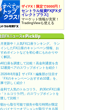
ザイFX！限定で3000円！
セントラル短資FX[FXダ
イレクトプラス]
マーケット情報が充実！
TradingViewも使える
毎月更新中！人気FX口座ランキング。 ラン
クインしたFX口座のキャンペーン情報、お
すすめポイントなどを初心者にもわかりや
すく解説。
約40口座を調査して比較！高金利通貨を含
む12通貨ペアのスワップポイントを紹介！
【2026年8月版】ザイFX！編集部が注目す
る「FXのキャンペーンおすすめ10選」を、
記事で詳しく紹介！
高金利で人気のトルコリラ。 約30のFX口座
の「トルコリラ/円」のスワップポイントを
調査して比較！
少額から取引可能で損失や取引時間が限定
的なバイナリーオプションが取引できる国