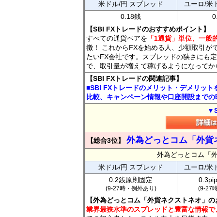
米ドル/円 スプレッド
ユーロ/米
0.18銭
0
【SBI FXトレードのおすすめポイント】
すべての通貨ペアを
「1通貨」単位、一般的
徴！ これからFXを始める人、少額取引が
たいFX会社です。スプレッドの狭さにも定
で、取引量が増えて稼げるようになってか
【SBI FXトレードの関連記事】
■SBI FXトレードのメリット・デメリッ
比較、キャンペーン情報や口座開設までの
▼
外為どっとコム「外貨
【総合3位】
外為どっとコム「
米ドル/円 スプレッド
ユーロ/米
0.2銭原則固定
0.3p
(9-27時・例外あり)
(9-2
【外為どっとコム「外貨ネクストネオ」の
業界最狭水準のスプレッドと豊富な情報で