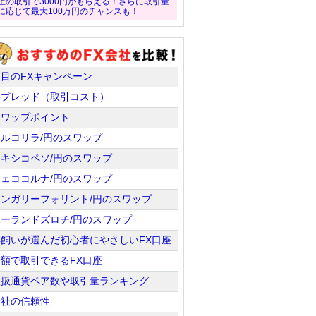
上の取引で3000円がもらえる！さらに取引量
に応じて最大100万円のチャンスも！
注目のFXキャンペーン
スプレッド（取引コスト）
スワップポイント
トルコリラ/円のスワップ
メキシコペソ/円のスワップ
チェココルナ/円のスワップ
ハンガリーフォリント/円のスワップ
ポーランドズロチ/円のスワップ
羊飼いが選んだ初心者にやさしいFX口座
少額で取引できるFX口座
取扱通貨ペア数や取引量ランキング
会社の信頼性