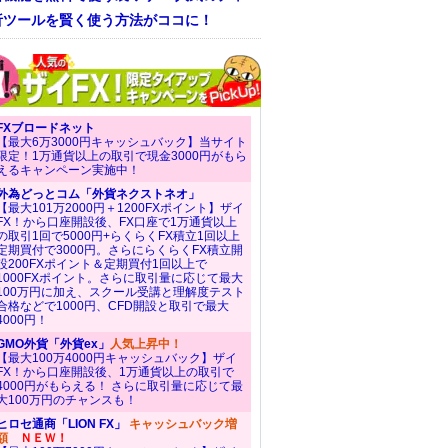
析ツールを賢く使う方法がココに！
FXブロードネット
【最大6万3000円キャッシュバック】当サイト
限定！1万通貨以上の取引で現金3000円がもら
えるキャンペーン実施中！
外為どっとコム「外貨ネクストネオ」
【最大101万2000円＋1200FXポイント】ザイ
FX！から口座開設後、FX口座で1万通貨以上
の取引1回で5000円+らくらくFX積立1回以上
定期買付で3000円。さらにらくらくFX積立開
設200FXポイント＆定期買付1回以上で
1000FXポイント。さらに取引量に応じて最大
100万円に加え、スクール受講と理解度テスト
合格などで1000円、CFD開設と取引で最大
4000円！
GMO外貨「外貨ex」
人気上昇中！
【最大100万4000円キャッシュバック】ザイ
FX！から口座開設後、1万通貨以上の取引で
4000円がもらえる！ さらに取引量に応じて最
大100万円のチャンスも！
ヒロセ通商「LION FX」
キャッシュバック増
額
ＮＥＷ！