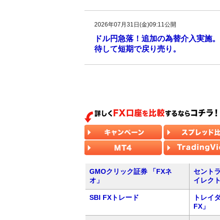
2026年07月31日(金)09:11公開
ドル円急落！追加の為替介入実施。
待して短期で戻り売り。
GMOクリック証券 「FXネ
セントラ
オ」
イレク
SBI FXトレード
トレイダ
FX」