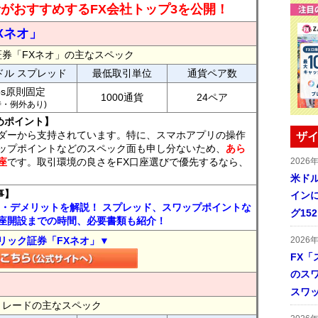
読者がおすすめするFX会社トップ3を公開！
Xネオ」
証券「FXネオ」の主なスペック
ドル スプレッド
最低取引単位
通貨ペア数
ips原則固定
1000通貨
24ペア
7時・例外あり)
めポイント】
ダーから支持されています。特に、スマホアプリの操作
ザイ
ップポイントなどのスペック面も申し分ないため、
あら
座
です。取引環境の良さをFX口座選びで優先するなら、
2026
米ドル
事】
インに
ト・デメリットを解説！ スプレッド、スワップポイントな
グ15
座開設までの時間、必要書類も紹介！
リック証券「FXネオ」▼
2026
FX「
のス
スワ
FXトレードの主なスペック