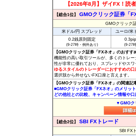
【2026年8月】ザイFX！
GMOクリック証券「F
【総合1位】
GMOクリック
米ドル/円 スプレッド
ユーロ/米
0.2銭原則固定
0.3p
(9-27時・例外あり)
(9-2
【GMOクリック証券「FXネオ」のおすす
機能性の高い取引ツールが、多くのトレー
性が非常に優れており、スプレッドやスワ
ゆるスタイルのトレーダーにおすすめの口
選択肢から外せないFX口座と言えます。
【GMOクリック証券「FXネオ」の関連記
■GMOクリック証券「FXネオ」のメリッ
どの他社との比較、キャンペーン情報や口
▼GMOク
SBI FXトレード
【総合2位】
SBI 