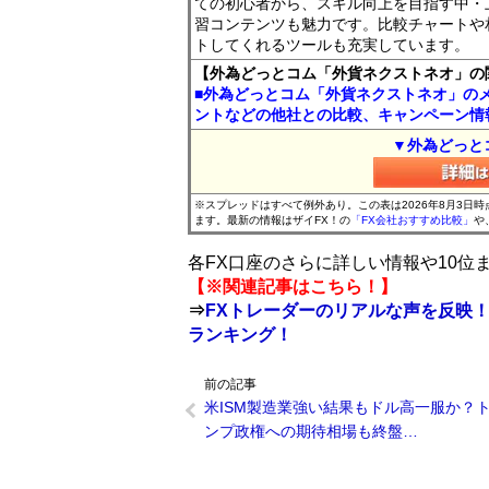
ての初心者から、スキル向上を目指す中・
習コンテンツも魅力です。比較チャートや
トしてくれるツールも充実しています。
【外為どっとコム「外貨ネクストネオ」の
■外為どっとコム「外貨ネクストネオ」の
ントなどの他社との比較、キャンペーン情
▼外為どっと
※スプレッドはすべて例外あり。この表は2026年8月3日
ます。最新の情報はザイFX！の
「FX会社おすすめ比較」
や
各FX口座のさらに詳しい情報や10
【※関連記事はこちら！】
⇒
FXトレーダーのリアルな声を反映！
ランキング！
前の記事
米ISM製造業強い結果もドル高一服か？
ンプ政権への期待相場も終盤…