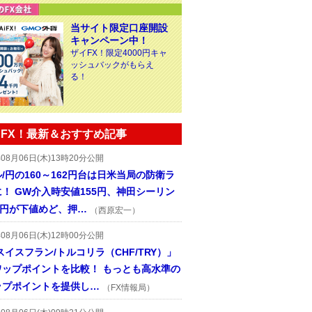
当サイト限定口座開設
キャンペーン中！
ザイFX！限定4000円キャ
ッシュバックがもらえ
る！
FX！最新＆おすすめ記事
年08月06日(木)13時20分公開
/円の160～162円台は日米当局の防衛ラ
！ GW介入時安値155円、神田シーリン
2円が下値めど、押…
（西原宏一）
年08月06日(木)12時00分公開
スイスフラン/トルコリラ（CHF/TRY）」
ワップポイントを比較！ もっとも高水準の
ップポイントを提供し…
（FX情報局）