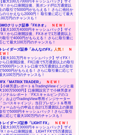
【最大100万7000円キャッシュバック】ザイ
FX！から口座開設後、英ポンド/円1万通貨以
上の取引で5000円がもらえる！ さらに他社か
らのりかえなら2000円！ 取引量に応じて最大
100万円のチャンスも！
GMOクリック証券「FXネオ」
ＮＥＷ！
【最大100万4000円キャッシュバック】ザイ
FX！から口座開設後、FXネオで1万通貨以上
の取引で4000円がもらえる！ さらに取引量に
応じて最大100万円のチャンスも！
トレイダーズ証券「みんなのFX」
人気！
Ｎ
ＥＷ！
【最大101万円キャッシュバック】ザイFX！
から口座開設後、FX口座で5万通貨以上の取引
で5000円+シストレ口座で5万通貨以上の取引
で5000円がもらえる！ さらに取引量に応じて
最大100万円のチャンスも！
JFX「MATRIX TRADER」
ＮＥＷ！
【小林芳彦レポート＆TradingViewインジと最
大100万5000円】口座開設完了で小林芳彦オ
リジナルレポート「FXスキャルピングのコ
ツ」およびTradingView専用インジケーター
「コバスキャインジ」当日プレゼント＆専用
フォームからの申込と合計1万通貨以上の新規
取引で5000円キャッシュバック！さらに取引
量に応じて最大100万円のチャンスも！
トレイダーズ証券「LIGHT FX」
ＮＥＷ！
【最大100万3000円キャッシュバック】ザイ
FX！から口座開設後、LIGHT FXで5万通貨以