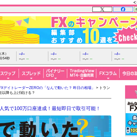
日（木）
--/--
--/--
--/--
--/--
分55秒
--.--
--
--.--
--
--.--
--
--.--
--
FXデイトレーダーZEROの「なんで動いた？ 昨日の相場」
> トラン
任以降も上げ続ける？
人気で100万口座達成！最短即日で取引可能！