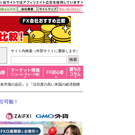
サイト内検索（外部サイトに遷移します）
]明けでの各市場の反応』と『注目度の高い米国の経済指標
取引可能！