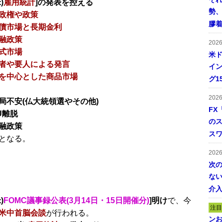
)
雇用統計
]の発表を控える
勢
政権や政策
膠
債市場と長期金利
融政策
202
式市場
米ド
者や要人による発言
イン
を中心とした商品市場
グ1
202
局不安(仏大統領選やその他)
FX
U離脱
の
融政策
ス
となる。
202
次
ない
介
)
FOMC議事録公表(3月14日・15日開催分)
]明け
で、今
注目
米中首脳会談
が行われる。
ンお