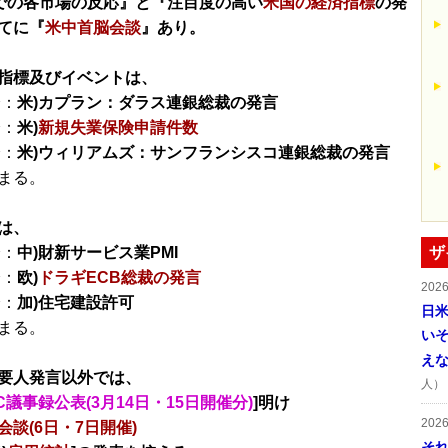
けでの各市場の反応』と『注目度の高い
米国の経済指標
の発
てに『
米中首脳会談
』あり。
指標及びイベントは、
分：
米)カプラン：ダラス連銀総裁の発言
分：
米)
新規失業保険申請件数
分：
米)ウィリアムズ：サンフランシスコ連銀総裁の発言
まる。
は、
分：
中)財新サービス業PMI
ザ
分：
欧)
ドラギECB総裁の発言
202
分：
加)住宅建設許可
日
まる。
い
え
要人発言以外では、
人）
C議事録公表(3月14日・15日開催分)
]明け
202
会談(6日・7日開催)
そ