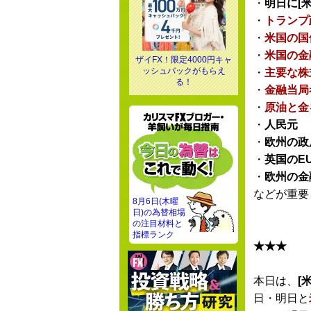
・
明日に[米
・
トランプ
・
米国の国
・
米国の金
ザイFX！限定4000円キャ
ッシュバックがもらえ
・
主要な株
る！
・
金融当局
・
原油と金
・
人民元
・
欧州の政
・
英国のE
・
欧州の金
などが重要
8月6日(木曜
日)の為替相場
の注目材料と
指標ランク
★★★
本日は、
[米
日・明日と