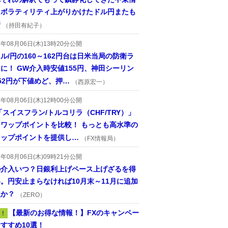
、ボラティリティ上がりかけたドル円またも
着
（持田有紀子）
6年08月06日(木)13時20分公開
ル/円の160～162円台は日米当局の防衛ラ
に！ GW介入時安値155円、神田シーリン
52円が下値めど、押…
（西原宏一）
6年08月06日(木)12時00分公開
「スイスフラン/トルコリラ（CHF/TRY）」
スワップポイントを比較！ もっとも高水準の
ワップポイントを提供し…
（FX情報局）
6年08月06日(木)09時21分公開
の介入いつ？日銀利上げペース上げざるを得
。円安止まらなければ10月末～11月に追加
入か？
（ZERO）
【最新のお得な情報！】FXのキャンペー
！
すすめ10選！