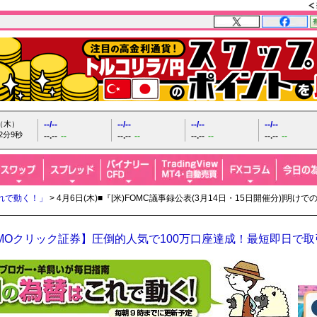
日（木）
--/--
--/--
--/--
--/--
2分10秒
--.--
--
--.--
--
--.--
--
--.--
--
れで動く！」
> 4月6日(木)■『[米)FOMC議事録公表(3月14日・15日開催分)
MOクリック証券】圧倒的人気で100万口座達成！最短即日で