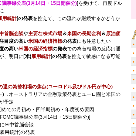
C議事録公表(3月14日・15日開催分)
]
を受けて、再度ドル
に
雇用統計
]の発表
を控えて、この流れが継続するかどうか
中首脳会談
や
主要な株式市場
＆
米国の長期金利
＆
原油価
注目度の高い
米国の経済指標
の発表
にも注意したい
度の高い
米国の経済指標
の発表
での為替相場の反応は通
が、明日に
[米)
雇用統計
]の発表
を控えて敏感になる可能
～の週の為替相場の焦点(ユーロドル及びドル円が中心)
/3～)→オーストラリアの金融政策発表とユーロ圏と米国の
が予定
初めでの月初め・四半期初め・年度初め要因
)FOMC議事録公表(3月14日・15日開催分)]
日に米中首脳会談
)雇用統計]の発表