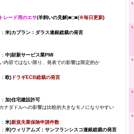
トレード用のエサ
(羊飼いの見解)■□■(
※毎日更新
)
分：
米)カプラン：ダラス連銀総裁の発言
分：
中)財新サービス業PMI
い内容ではない限り、発表での影響は限定的か
分：
欧)
ドラギECB総裁の発言
分：
加)住宅建設許可
カナダドルへの影響は比較的大きなモノになりやすい
分：
米)
新規失業保険申請件数
分：
米)ウィリアムズ：サンフランシスコ連銀総裁の発言