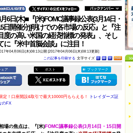
4月6日(木)■『[米)FOMC議事録公表(3月14日・
15日開催分)]明けでの各市場の反応』と『注
目度の高い米国の経済指標の発表』、そし
てに『米中首脳会談』に注目！
017年04月06日(木)08:13公開 [2017年04月06日(木)08:13更新]
この記事を印刷する
文字サイズ
シェア
ポスト
ブックマーク
限定！口座開設&取引で最大10000円もらえる！
トレイダーズ証
なのFX
相場の焦点は、『[米)
FOMC議事録公表(3月14日・15日開