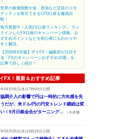
世界の株価指数や金、原油など注目のコモ
ディティを取引できるCFD口座を徹底比
較！
毎月更新中！人気FX口座ランキング。 ラン
クインしたFX口座のキャンペーン情報、お
すすめポイントなどを初心者にもわかりや
すく解説。
【2026年8月版】ザイFX！編集部が注目す
る「FXのキャンペーンおすすめ10選」を、
記事で詳しく紹介！
イFX！最新＆おすすめ記事
6年08月06日(木)17時00分公開
米協調介入の影響で円は一時的に方向感を失
そうだが、米ドル/円の円安トレンド継続は変
ない！9月日銀会合がターニング…
（今井雅
6年08月06日(木)15時29分公開
れぞれの解釈でもって鎮静化してきた中東情