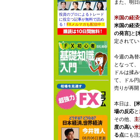
また、明日
投資のプロによるトレード
米国の経済
に役立つ記事が無料で読め
る！
FXメルマガも配信中！
米国の経済
の発言]
と
定されてい
今週の為替
となって、
ドルは揉み
て、ドル円
売りが再開
本日は、
[米
場の反応
と
その他、
主
度の高い
米
る点
にも注
08月06日更新