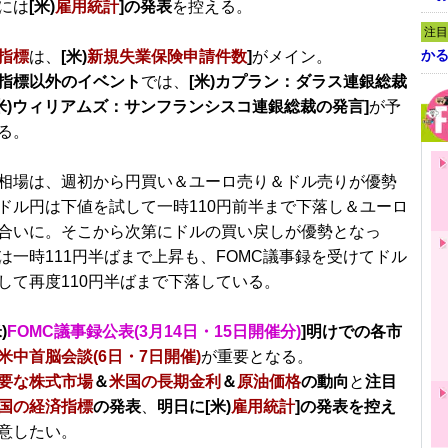
には
[米)
雇用統計
]の発表
を控える。
注目
かる
指標
は、
[米)
新規失業保険申請件数
]
がメイン。
指標以外のイベント
では、
[米)カプラン：ダラス連銀総裁
[米)ウィリアムズ：サンフランシスコ連銀総裁の発言]
が予
る。
相場は、週初から円買い＆ユーロ売り＆ドル売りが優勢
ドル円は下値を試して一時110円前半まで下落し＆ユーロ
合いに。そこから次第にドルの買い戻しが優勢となっ
は一時111円半ばまで上昇も、FOMC議事録を受けてドル
して再度110円半ばまで下落している。
)
FOMC議事録公表(3月14日・15日開催分)
]明けでの各市
米中首脳会談(6日・7日開催)
が重要となる。
要な株式市場
＆
米国の長期金利
＆
原油価格
の動向
と
注目
国の経済指標
の発表
、
明日に[米)
雇用統計
]の発表を控え
意したい。