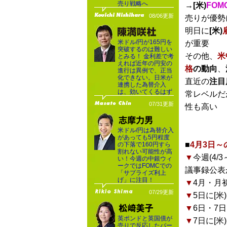
売り戦略へ
→
[米)
FOM
08/06更新
売りが優勢
明日に
[米)
米ドル/円が165円を
が重要
突破するのは難しい
その他、
米
とみる！ 金利差で考
えれば近年の円安の
格
の動向
、
進行は異例で、正当
化できない。日米が
直近の
注目
連携した為替介入
は、効いてくるはず
常レベルだ
07/31更新
性も高い
米ドル/円は為替介入
があっても5円程度
■
4月3日
の下落で160円すら
割れない可能性が高
▼
今週(4
い！今週の中銀ウィ
ークではFOMCでの
議事録公表
「サプライズ利上
げ」に注目！
▼
4月・月
07/29更新
▼
5日に[米
▼
6日・7
英ポンドと英国債が
▼
7日に[米
売りで反応したバー