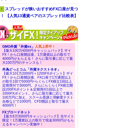
スプレッドが狭いおすすめFX口座が見つ
！
！ 【人気13通貨ペアのスプレッド比較表】
GMO外貨「外貨ex」
人気上昇中！
【最大100万4000円キャッシュバック】ザイ
FX！から口座開設後、1万通貨以上の取引で
4000円がもらえる！ さらに取引量に応じて最
大100万円のチャンスも！
外為どっとコム「外貨ネクストネオ」
【最大101万2000円＋1200FXポイント】ザイ
FX！から口座開設後、FX口座で1万通貨以上
の取引1回で5000円+らくらくFX積立1回以上
定期買付で3000円。さらにらくらくFX積立開
設200FXポイント＆定期買付1回以上で
1000FXポイント。さらに取引量に応じて最大
100万円に加え、スクール受講と理解度テスト
合格などで1000円、CFD開設と取引で最大
4000円！
FXブロードネット
【最大6万3000円キャッシュバック】当サイト
限定！1万通貨以上の取引で現金3000円がもら
えるキャンペーン実施中！