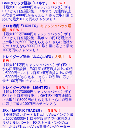
GMOクリック証券「FXネオ」
ＮＥＷ！
【最大100万4000円キャッシュバック】ザイ
FX！から口座開設後、FXネオで1万通貨以上
の取引で4000円がもらえる！ さらに取引量に
応じて最大100万円のチャンスも！
ヒロセ通商「LION FX」
キャッシュバック増
額
ＮＥＷ！
【最大100万7000円キャッシュバック】ザイ
FX！から口座開設後、英ポンド/円1万通貨以
上の取引で5000円がもらえる！ さらに他社か
らのりかえなら2000円！ 取引量に応じて最大
100万円のチャンスも！
トレイダーズ証券「みんなのFX」
人気！
Ｎ
ＥＷ！
【最大101万円キャッシュバック】ザイFX！
から口座開設後、FX口座で5万通貨以上の取引
で5000円+シストレ口座で5万通貨以上の取引
で5000円がもらえる！ さらに取引量に応じて
最大100万円のチャンスも！
トレイダーズ証券「LIGHT FX」
ＮＥＷ！
【最大100万3000円キャッシュバック】ザイ
FX！から口座開設後、LIGHT FXで5万通貨以
上の取引で3000円がもらえる！さらに取引量
に応じて最大100万円のチャンスも！
JFX「MATRIX TRADER」
ＮＥＷ！
【小林芳彦レポート＆TradingViewインジと最
大100万5000円】口座開設完了で小林芳彦オ
リジナルレポート「FXスキャルピングのコ
ツ」およびTradingView専用インジケーター