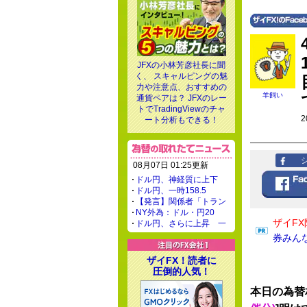
JFXの小林芳彦社長に聞
く、 スキャルピングの魅
力や注意点、おすすめの
羊飼い
通貨ペアは？ JFXのレー
トでTradingViewのチャ
2
ート分析もできる！
08月07日 01:25更新
ドル円、神経質に上下
ドル円、一時158.5
【発言】関係者「トラン
NY外為：ドル・円20
ザイFX
ドル円、さらに上昇 一
券みん
ザイFX！読者に
圧倒的人気！
本日の為替