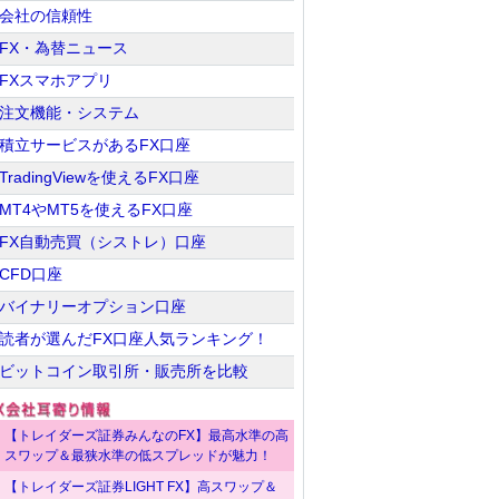
会社の信頼性
FX・為替ニュース
FXスマホアプリ
注文機能・システム
積立サービスがあるFX口座
TradingViewを使えるFX口座
MT4やMT5を使えるFX口座
FX自動売買（シストレ）口座
CFD口座
バイナリーオプション口座
読者が選んだFX口座人気ランキング！
ビットコイン取引所・販売所を比較
【トレイダーズ証券みんなのFX】最高水準の高
スワップ＆最狭水準の低スプレッドが魅力！
【トレイダーズ証券LIGHT FX】高スワップ＆