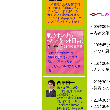
日米協調介入の影響で円
は一時的に方向感を失い
そうだが、米ドル/円の円
■□■
本日の
安トレンド継続は変えな
い！9月日銀会合がターニ
ングポイントとなるか？
・09時00
→内容次第
・10時45
08月06日更新
→かなり悪
それぞれの解釈でもって
鎮静化してきた中東情
勢、 ボラティリティ上が
・16時00
りかけたドル円またも膠
→内容次第
着
・21時30
米ドル/円の160～
→発表での
162円台は日米当局
の防衛ラインに！
GW介入時安値155
・21時30
円、神田シーリング
152円が下値めど、
・22時30
押し目買いから戻り