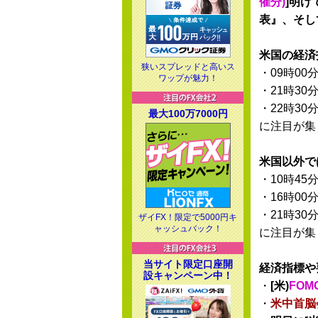
催分)
]明
表』、そし
米国の経済
狭いスプレッドと高いス
・09時00
ワップが魅力！
・21時30
・22時30
最大100万7000円
に注目が集
米国以外で
・10時45
・16時00
・21時30
ザイFX！限定で5000円キ
ャッシュバック！
に注目が集
当サイト限定口座開
経済指標や
設キャンペーン中！
・
[米)
FOM
・
米中首脳