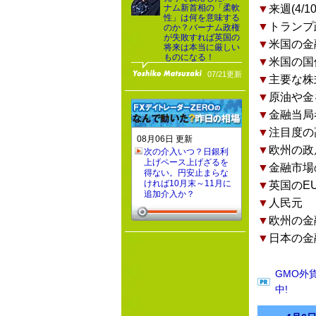
ナム新首相の「柔軟
▼
来週(4
性」は何を意味する
▼
トランプ
のか？バーナム政権
が失敗すれば英国の
▼
米国の金
将来は本当に厳しい
ものになる！
▼
米国の国
07/21更新
▼
主要な株
▼
原油や金
▼
金融当局
▼
注目度の
08月06日 更新
▼
欧州の政
次の介入いつ？日銀利
上げペース上げざるを
▼
金融市場
得ない。円安止まらな
ければ10月末～11月に
▼
英国のE
追加介入か？
▼
人民元
▼
欧州の金
▼
日本の金
GMO外
中!