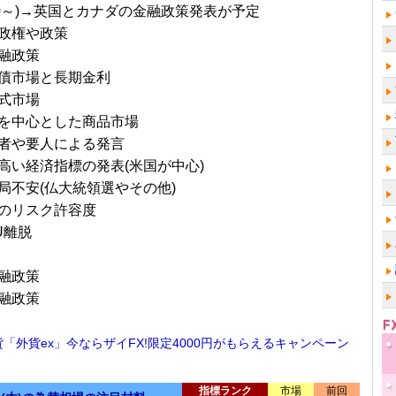
/10～)→英国とカナダの金融政策発表が予定
政権や政策
融政策
債市場と長期金利
式市場
を中心とした商品市場
者や要人による発言
高い経済指標の発表(米国が中心)
局不安(仏大統領選やその他)
のリスク許容度
U離脱
融政策
融政策
貨「外貨ex」今ならザイFX!限定4000円がもらえるキャンペーン
指標ランク
市場
前回