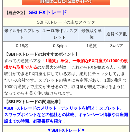
SBI FXトレード
【総合2位】
SBI FXトレードの主なスペック
米ドル/円 スプレッ
ユーロ/米ドル スプ
最低取引単
通貨ペア数
ド
レッド
位
0.18銭
0.3pips
1通貨
34ペア
【SBI FXトレードのおすすめポイント】
すべての通貨ペアを
「1通貨」単位、一般的なFX口座の1/1000の規
模から取引できる
のが最大の特徴！ これからFXを始める人、少額
取引ができるFX口座を探している方は、絶対にチェックしておき
たいFX会社です。スプレッドの狭さにも定評があり、1回の取引で
1000万通貨まで注文が出せるので、取引量が増えて稼げるように
なってからも長く使い続けられます。
【SBI FXトレードの関連記事】
■SBI FXトレードのメリット・デメリットを解説！ スプレッド、
スワップポイントなどの他社との比較、キャンペーン情報や口座開
設までの時間、必要書類も紹介！
▼SBI FXトレード▼