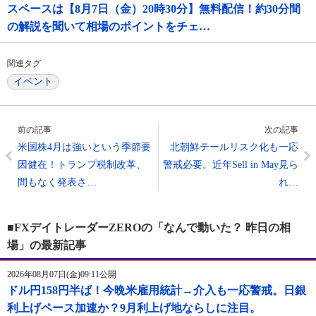
スペースは【8月7日（金）20時30分】無料配信！約30分間
の解説を聞いて相場のポイントをチェ…
関連タグ
イベント
前の記事
次の記事
米国株4月は強いという季節要
北朝鮮テールリスク化も一応
因健在！トランプ税制改革、
警戒必要。近年Sell in May見ら
間もなく発表さ…
れ…
■FXデイトレーダーZEROの「なんで動いた？ 昨日の相
場」の最新記事
2026年08月07日(金)09:11公開
ドル円158円半ば！今晩米雇用統計→介入も一応警戒。日銀
利上げペース加速か？9月利上げ地ならしに注目。