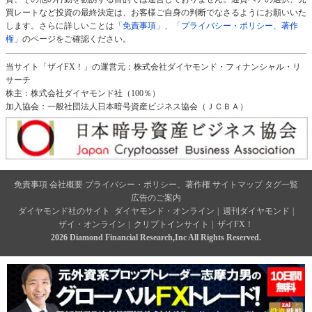
買レートなど投資の最終決定は、お客様ご自身の判断でなさるようにお願いいた
します。さらに詳しいことは
「免責事項」
、
「プライバシー・ポリシー、著作
権」
のページをご確認ください。
当サイト「ザイFX！」の運営元：株式会社ダイヤモンド・フィナンシャル・リ
サーチ
株主：株式会社ダイヤモンド社（100％）
加入協会：一般社団法人日本暗号資産ビジネス協会（ＪＣＢＡ）
免責事項
会社概要
プライバシー・ポリシー、著作権
サイトマップ
タグ一覧
広告のご案内
ダイヤモンド社のサイト
ダイヤモンド・オンライン
|
週刊ダイヤモンド
|
ザイ・オンライン
|
クリプトインサイト
|
ザイFX！
2026 Diamond Financial Research,Inc All Rights Reserved.