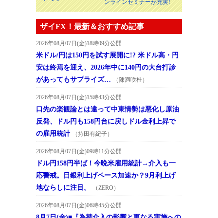
ンラインセミナーが充実!
ザイFX！最新＆おすすめ記事
2026年08月07日(金)18時09分公開
米ドル/円は150円を試す展開に!? 米ドル高・円
安は終焉を迎え、2026年中に140円の大台打診
があってもサプライズ…
（陳満咲杜）
2026年08月07日(金)15時43分公開
口先の楽観論とは違って中東情勢は悪化し原油
反発、ドル円も158円台に戻しドル金利上昇で
の雇用統計
（持田有紀子）
2026年08月07日(金)09時11分公開
ドル円158円半ば！今晩米雇用統計→介入も一
応警戒。日銀利上げペース加速か？9月利上げ
地ならしに注目。
（ZERO）
2026年08月07日(金)06時45分公開
8月7日(金)■『為替介入の影響と更なる実施への