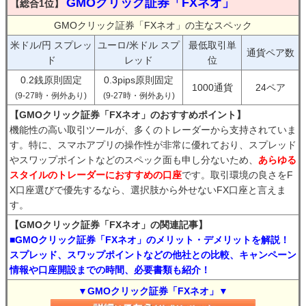
GMOクリック証券「FXネオ」
【総合1位】
GMOクリック証券「FXネオ」の主なスペック
米ドル/円 スプレッ
ユーロ/米ドル スプ
最低取引単
通貨ペア数
ド
レッド
位
0.2銭原則固定
0.3pips原則固定
1000通貨
24ペア
(9-27時・例外あり)
(9-27時・例外あり)
【GMOクリック証券「FXネオ」のおすすめポイント】
機能性の高い取引ツールが、多くのトレーダーから支持されていま
す。特に、スマホアプリの操作性が非常に優れており、スプレッド
やスワップポイントなどのスペック面も申し分ないため、
あらゆる
スタイルのトレーダーにおすすめの口座
です。取引環境の良さをF
X口座選びで優先するなら、選択肢から外せないFX口座と言えま
す。
【GMOクリック証券「FXネオ」の関連記事】
■GMOクリック証券「FXネオ」のメリット・デメリットを解説！
スプレッド、スワップポイントなどの他社との比較、キャンペーン
情報や口座開設までの時間、必要書類も紹介！
▼GMOクリック証券「FXネオ」▼