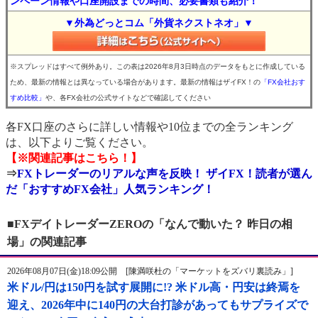
ンペーン情報や口座開設までの時間、必要書類も紹介！
▼外為どっとコム「外貨ネクストネオ」▼
※スプレッドはすべて例外あり。この表は2026年8月3日時点のデータをもとに作成している
ため、最新の情報とは異なっている場合があります。最新の情報はザイFX！の
「FX会社おす
すめ比較」
や、各FX会社の公式サイトなどで確認してください
各FX口座のさらに詳しい情報や10位までの全ランキング
は、以下よりご覧ください。
【※関連記事はこちら！】
⇒
FXトレーダーのリアルな声を反映！ ザイFX！読者が選ん
だ「おすすめFX会社」人気ランキング！
■FXデイトレーダーZEROの「なんで動いた？ 昨日の相
場」の関連記事
2026年08月07日(金)18:09公開 [陳満咲杜の「マーケットをズバリ裏読み」]
米ドル/円は150円を試す展開に!? 米ドル高・円安は終焉を
迎え、2026年中に140円の大台打診があってもサプライズで