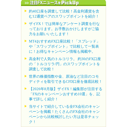
約40口座を調査して比較！高金利通貨を含
む12通貨ペアのスワップポイントを紹介！
ザイFX！では簡単なアンケート調査を行な
っております。お手数おかけしますがご協
力をお願いいたします！
MT4おすすめFX口座比較！「スプレッド」
や「スワップポイント」で比較して一覧表
に！お得なキャンペーン情報も掲載中。
高金利で人気のトルコリラ。 約30のFX口座
の「トルコリラ/円」のスワップポイントを
調査して比較！
世界の株価指数や金、原油など注目のコモ
ディティを取引できるCFD口座を徹底比較！
【2026年8月版】ザイFX！編集部が注目する
「FXのキャンペーンおすすめ10選」を、記
事で詳しく紹介！
当サイトで紹介している全FX会社のキャン
ペーンを掲載！たくさんのFX会社のキャン
ペーンから比較検討したい方は是非チェッ
ク！