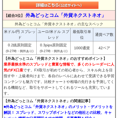
外為どっとコム「外貨ネクストネオ」
【総合3位】
外為どっとコム「外貨ネクストネオ」の主なスペック
米ドル/円 スプレッ
ユーロ/米ドル スプ
最低取引単
通貨ペア数
ド
レッド
位
0.2銭原則固定
0.3pips原則固定
1000通貨
42ペア
(9-27時・例外あり)
(9-27時・例外あり)
【外為どっとコム「外貨ネクストネオ」のおすすめポイント】
業界最狭水準のスプレッドと豊富な情報で、多くのトレーダーに人
気のFX口座
です。FX取引が初めての初心者から、スキル向上を目
指す中・上級者向けまで、各自のレベルにあわせて受講できる学習
コンテンツも魅力です。比較チャートや相場の先行きを予測してく
れる機能など、取引をサポートしてくれるツールも充実していま
す。
【外為どっとコム「外貨ネクストネオ」の関連記事】
■外為どっとコム「外貨ネクストネオ」のメリット・デメリットを
解説！ スプレッド、スワップポイントなどの他社との比較、キャ