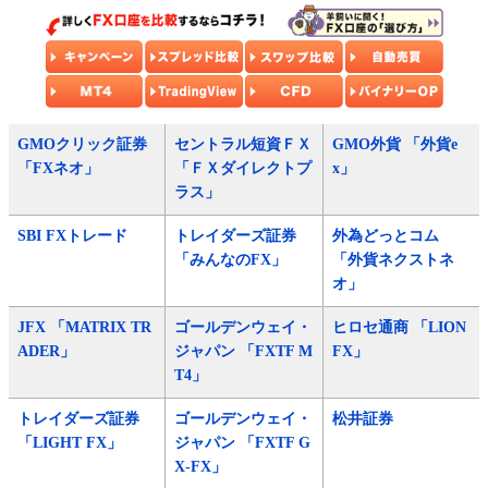
GMOクリック証券
セントラル短資ＦＸ
GMO外貨 「外貨e
「FXネオ」
「ＦＸダイレクトプ
x」
ラス」
SBI FXトレード
トレイダーズ証券
外為どっとコム
「みんなのFX」
「外貨ネクストネ
オ」
JFX 「MATRIX TR
ゴールデンウェイ・
ヒロセ通商 「LION
ADER」
ジャパン 「FXTF M
FX」
T4」
トレイダーズ証券
ゴールデンウェイ・
松井証券
「LIGHT FX」
ジャパン 「FXTF G
X-FX」