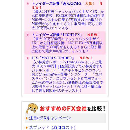
トレイダーズ証券「みんなのFX」
人気！
Ｎ
ＥＷ！
【最大101万円キャッシュバック】ザイFX！か
ら口座開設後、FX口座で5万通貨以上の取引で
5000円+シストレ口座で5万通貨以上の取引で
5000円がもらえる！ さらに取引量に応じて最
大100万円のチャンスも！
トレイダーズ証券「LIGHT FX」
ＮＥＷ！
【最大100万3000円キャッシュバック】ザイ
FX！から口座開設後、LIGHT FXで5万通貨以
上の取引で3000円がもらえる！さらに取引量
に応じて最大100万円のチャンスも！
JFX「MATRIX TRADER」
ＮＥＷ！
【小林芳彦レポート＆TradingViewインジと最
大100万5000円】口座開設完了で小林芳彦オリ
ジナルレポート「FXスキャルピングのコツ」
およびTradingView専用インジケーター「コバ
スキャインジ」当日プレゼント＆専用フォー
ムからの申込と合計1万通貨以上の新規取引で
5000円キャッシュバック！さらに取引量に応
じて最大100万円のチャンスも！
注目のFXキャンペーン
スプレッド（取引コスト）