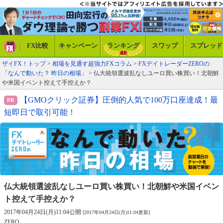
FX比較
キャンペーン
ランキング
スワップ
スプレッド
ザイFX！トップ
>
相場を見通す超強力FXコラム
>
FXデイトレーダーZEROの
「なんで動いた？ 昨日の相場」
> 仏大統領選波乱なしユーロ買い株買い！北朝鮮
や米国イベント控えて手控えか？
【GMOクリック証券】圧倒的人気で100万口座達成！最
短即日で取引可能！
仏大統領選波乱なしユーロ買い株買い！
北朝鮮や米国イベン
ト控えて手控えか？
2017年04月24日(月)11:04公開
[2017年04月24日(月)11:04更新]
ZERO