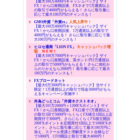
【最大100万4000円キャッシュバック】ザイ
FX！から口座開設後、FXネオで1万通貨以上
の取引で4000円がもらえる！ さらに取引量に
応じて最大100万円のチャンスも！
GMO外貨「外貨ex」
人気上昇中！
【最大100万4000円キャッシュバック】ザイ
FX！から口座開設後、1万通貨以上の取引で
4000円がもらえる！ さらに取引量に応じて最
大100万円のチャンスも！
ヒロセ通商「LION FX」
キャッシュバック増
額
ＮＥＷ！
【最大100万7000円キャッシュバック】ザイ
FX！から口座開設後、英ポンド/円1万通貨以
上の取引で5000円がもらえる！ さらに他社か
らのりかえなら2000円！ 取引量に応じて最大
100万円のチャンスも！
FXブロードネット
【最大6万3000円キャッシュバック】当サイト
限定！1万通貨以上の取引で現金3000円がもら
えるキャンペーン実施中！
外為どっとコム「外貨ネクストネオ」
【最大101万2000円＋1200FXポイント】ザイ
FX！から口座開設後、FX口座で1万通貨以上
の取引1回で5000円+らくらくFX積立1回以上定
期買付で3000円。さらにらくらくFX積立開設
200FXポイント＆定期買付1回以上で1000FXポ
イント。さらに取引量に応じて最大100万円に
加え、スクール受講と理解度テスト合格など
で1000円、CFD開設と取引で最大4000円！