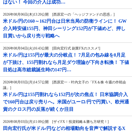
はない！ 今回の介入は成功…
2026年08月06日(木)13:20公開 [西原宏一の「ヘッジファンドの思惑」]
米ドル/円の160～162円台は日米当局の防衛ラインに！ GW
介入時安値155円、神田シーリング152円が下値めど、押し
目買いから戻り売り戦略へ
2026年08月04日(火)16:43公開 [田向宏行式 副業FXのススメ!]
米ドル/円は155円が最大の分岐点！ 7月足の包み線を8月足
が下抜け、155円割れなら月足ダウ理論が下向き転換！ 下値
目処は高市総裁誕生時の147円…
2026年08月03日(月)14:57公開 [西原宏一・叶内文子の「FX＆株 今週の作戦会
議」]
米ドル/円は155円割れなら152円が次の焦点！ 日米協調介入
で160円台は戻り売りへ。米国がユーロ/円で円買い、欧州通
貨のクロス円の反落が続くか注目
2026年08月03日(月)11:09公開 [ザイFX！投資戦略＆勝ち方研究！]
田向宏行氏が米ドル/円などの相場動向を音声で解説するX