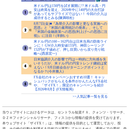
米ドル/円は150円を試す展開に!? 米ドル高・円
安は終焉を迎え、2026年中に140円の大台打診
があってもサプライズではない！ 今回の介入は
成功するとみる(陳満咲杜)
8月7日(金)■『為替介入の影響と更なる実施への
思惑』と『米国の雇用統計の発表』、そして
『米国の金融政策への思惑(利上げへの思惑に注
視)』に注目！(羊飼い)
米ドル/円の160～162円台は日米当局の防衛ライ
ンに！ GW介入時安値155円、神田シーリング
152円が下値めど、押し目買いから戻り売り戦
略へ(西原宏一)
日米協調介入の影響で円は一時的に方向感を失
いそうだが、米ドル/円の円安トレンド継続は変
えない！9月日銀会合がターニングポイントと
なるか？(今井雅人)
FX会社のキャンペーンおすすめ10選！ キャッ
シュバックがもらえる条件がかんたんなFX会社
や、「ザイFX！」限定のキャンペーンを紹介
【2026年8月】(FX情報局)
>>人気記事一覧を見る
当ウェブサイトにおけるデータは、セントラル短資ＦＸ、クォンツ・リサーチ、
ＤＺＨフィナンシャルリサーチ、フィスコから情報の提供を受けております。
本ウェブサイト「ザイFX！」は、情報の提供を目的として運営しており、投
資、その他の行動を勧誘する目的では運営しておりません。通貨ペアの選択、売