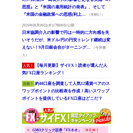
思惑』と『米国の雇用統計の発表』、そして
『米国の金融政策への思惑(利上…
（羊飼い）
2026年08月06日(木)17時00分公開
日米協調介入の影響で円は一時的に方向感を失
いそうだが、米ドル/円の円安トレンド継続は変
えない！9月日銀会合がターニング…
（今井雅
人）
【毎月更新】ザイFX！読者が選んだ人
人気！
気FX口座ランキング！
約40口座を調査して人気12通貨ペアのス
注目！
ワップポイントの比較表を作成！高いスワップ
ポイントを提供しているFX口座はどこだ？
GMOクリック証券「FXネオ」
ＮＥＷ！