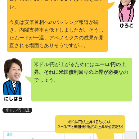
レ。
今夏は安倍首相へのバッシング報道が続
き、内閣支持率も低下しましたが、そうし
たムードが一巡、アベノミクスの成果が見
直される場面もありそうですが…。
米ドル/円が上がるためには
ユーロ/円の上
昇、それに米国債利回りの上昇が必要
なの
でしょう。
米ドル/円 日足