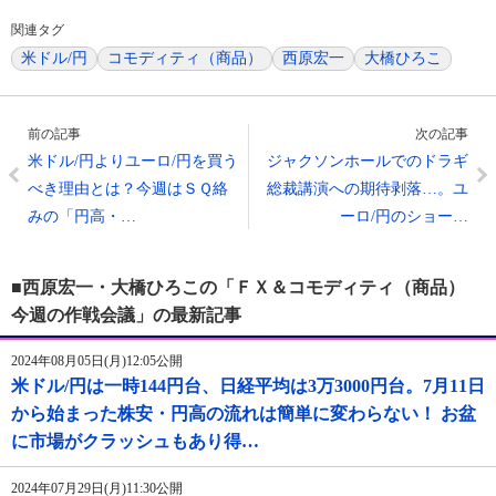
関連タグ
米ドル/円
コモディティ（商品）
西原宏一
大橋ひろこ
前の記事
次の記事
米ドル/円よりユーロ/円を買う
ジャクソンホールでのドラギ
べき理由とは？今週はＳＱ絡
総裁講演への期待剥落…。ユ
みの「円高・…
ーロ/円のショー…
■西原宏一・大橋ひろこの「ＦＸ＆コモディティ（商品）
今週の作戦会議」の最新記事
2024年08月05日(月)12:05公開
米ドル/円は一時144円台、日経平均は3万3000円台。7月11日
から始まった株安・円高の流れは簡単に変わらない！ お盆
に市場がクラッシュもあり得…
2024年07月29日(月)11:30公開