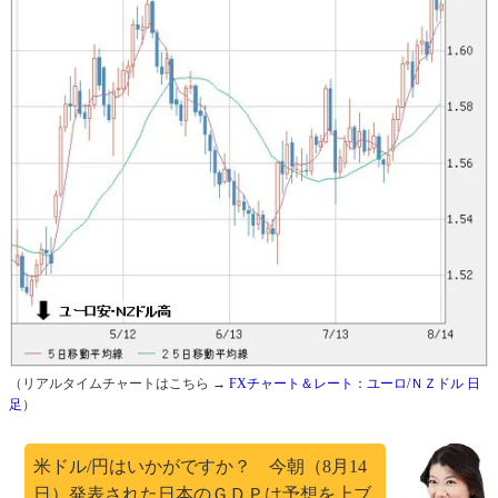
（リアルタイムチャートはこちら →
FXチャート＆レート：ユーロ/ＮＺドル 日
足
）
米ドル/円はいかがですか？ 今朝（8月14
日）発表された日本のＧＤＰは予想を上ブ