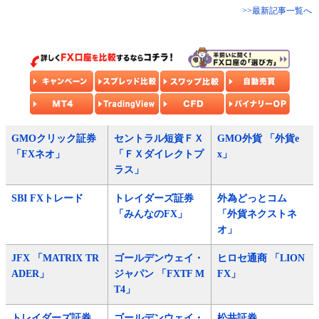
>>最新記事一覧へ
GMOクリック証券
セントラル短資ＦＸ
GMO外貨 「外貨e
「FXネオ」
「ＦＸダイレクトプ
x」
ラス」
SBI FXトレード
トレイダーズ証券
外為どっとコム
「みんなのFX」
「外貨ネクストネ
オ」
JFX 「MATRIX TR
ゴールデンウェイ・
ヒロセ通商 「LION
ADER」
ジャパン 「FXTF M
FX」
T4」
トレイダーズ証券
ゴールデンウェイ・
松井証券