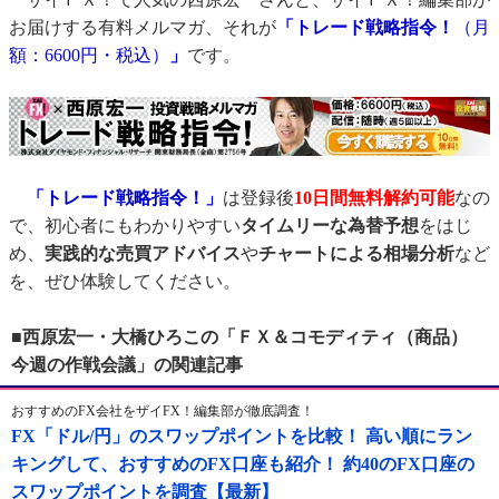
お届けする有料メルマガ、それが
「トレード戦略指令！
（月
額：6600円・税込）
」
です。
「トレード戦略指令！」
は登録後
10日間
無料解約可能
なの
で、初心者にもわかりやすい
タイムリーな為替予想
をはじ
め、
実践的な売買アドバイス
や
チャートによる相場分析
など
を、ぜひ体験してください。
■西原宏一・大橋ひろこの「ＦＸ＆コモディティ（商品）
今週の作戦会議」の関連記事
おすすめのFX会社をザイFX！編集部が徹底調査！
FX「ドル/円」のスワップポイントを比較！ 高い順にラン
キングして、おすすめのFX口座も紹介！ 約40のFX口座の
スワップポイントを調査【最新】