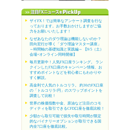
ザイFX！では簡単なアンケート調査を行な
っております。お手数おかけしますがご協
力をお願いいたします！
なぜあなたのダウ理論は機能しないのか？
田向宏行が導く「ダウ理論マスター講座」
～時間軸の基礎知識と実践編～ 【9/5（土）
会場+オンライン同時開催】
毎月更新中！人気FX口座ランキング。 ラン
クインしたFX口座のキャンペーン情報、お
すすめポイントなどを初心者にもわかりや
すく解説。
高金利で人気のトルコリラ。 約30のFX口座
の「トルコリラ/円」のスワップポイントを
調査して比較！
世界の株価指数や金、原油など注目のコモ
ディティを取引できるCFD口座を徹底比較！
少額から取引可能で損失や取引時間が限定
的なバイナリーオプションが取引できる国
内全7口座を徹底比較。