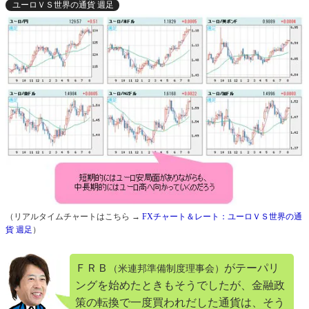
ユーロＶＳ世界の通貨 週足
（リアルタイムチャートはこちら →
FXチャート＆レート：ユーロＶＳ世界の通
貨 週足
）
ＦＲＢ
がテーパリ
（米連邦準備制度理事会）
ングを始めたときもそうでしたが、金融政
策の転換で一度買われだした通貨は、そう