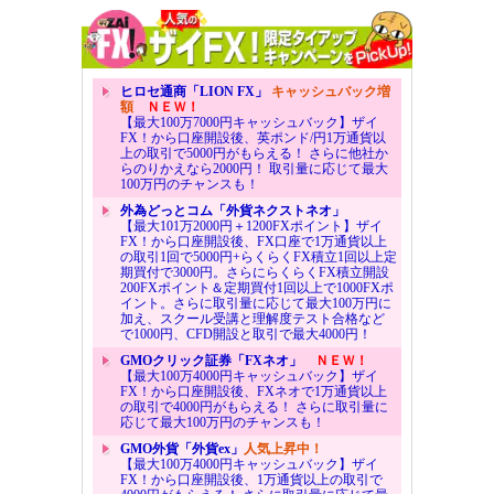
ヒロセ通商「LION FX」
キャッシュバック増
額
ＮＥＷ！
【最大100万7000円キャッシュバック】ザイ
FX！から口座開設後、英ポンド/円1万通貨以
上の取引で5000円がもらえる！ さらに他社か
らのりかえなら2000円！ 取引量に応じて最大
100万円のチャンスも！
外為どっとコム「外貨ネクストネオ」
【最大101万2000円＋1200FXポイント】ザイ
FX！から口座開設後、FX口座で1万通貨以上
の取引1回で5000円+らくらくFX積立1回以上定
期買付で3000円。さらにらくらくFX積立開設
200FXポイント＆定期買付1回以上で1000FXポ
イント。さらに取引量に応じて最大100万円に
加え、スクール受講と理解度テスト合格など
で1000円、CFD開設と取引で最大4000円！
GMOクリック証券「FXネオ」
ＮＥＷ！
【最大100万4000円キャッシュバック】ザイ
FX！から口座開設後、FXネオで1万通貨以上
の取引で4000円がもらえる！ さらに取引量に
応じて最大100万円のチャンスも！
GMO外貨「外貨ex」
人気上昇中！
【最大100万4000円キャッシュバック】ザイ
FX！から口座開設後、1万通貨以上の取引で