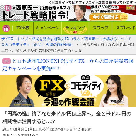
FX比較
キャンペーン
ランキング
スワップ
スプレッド
ザイFX！トップ
>
相場を見通す超強力FXコラム
>
西原宏一・大橋ひろこの「Ｆ
Ｘ＆コモディティ（商品） 今週の作戦会議」
> 「円高の極」終了なら米ドル/円は
上昇へ。金と米ドル/円の相関性に注目すると…!?
ヒロセ通商[LION FX]ではザイFX！からの口座開設者限
定キャンペーンを実施中！
「円高の極」終了なら米ドル/円は上昇へ。
金と米ドル/円の
相関性に注目すると…!?
2017年08月14日(月)17:48公開
[2017年08月14日(月)17:48更新]
西原宏一＆大橋ひろこ