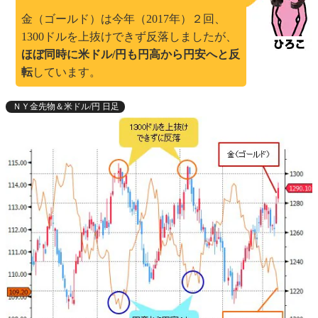
金（ゴールド）は今年（2017年）２回、
1300ドルを上抜けできず反落しましたが、
ほぼ同時に米ドル/円も円高から円安へと反
転
しています。
ＮＹ金先物＆米ドル/円 日足