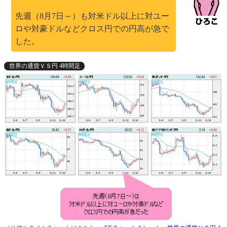
先週（8月7日～）も対米ドル以上に対ユー
ロや対豪ドルなどクロス円での円高が急で
した。
世界の通貨ＶＳ円 4時間足