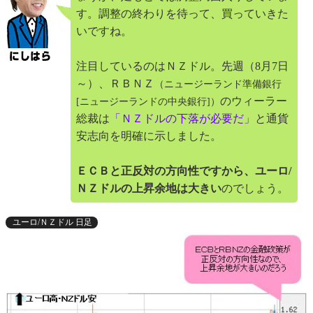
す。調整の終わりを待って、買っていきた
いですね。
注目しているのはＮＺドル。先週（8月7日
～）、ＲＢＮＺ
（ニュージーランド準備銀行
のウィーラー
[ニュージーランドの中央銀行]）
総裁は
「ＮＺドルの下落が必要だ」
と通貨
安志向を明確に示しました。
ＥＣＢと正反対の方向性ですから、ユーロ/
ＮＺドルの上昇余地は大きい
のでしょう。
ユーロ/ＮＺドル 日足