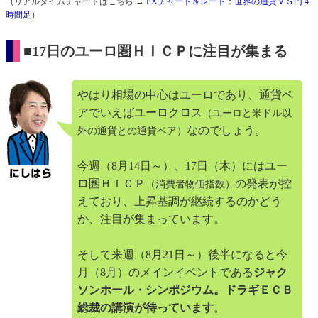
（リアルタイムチャートはこちら →
FXチャート＆レート：世界の通貨ＶＳ円 4
時間足
）
■17日のユーロ圏ＨＩＣＰに注目が集まる
やはり相場の中心はユーロであり、通貨ペ
アでいえばユーロクロス
（ユーロと米ドル以
なのでしょう。
外の通貨との通貨ペア）
今週（8月14日～）、17日（木）にはユー
ロ圏ＨＩＣＰ
の発表が控
（消費者物価指数）
えており、上昇基調が継続するのかどう
か、注目が集まっています。
そして来週（8月21日～）後半になると今
月（8月）のメインイベントである
ジャク
ソンホール・シンポジウム。ドラギＥＣＢ
総裁の講演が待っています
。