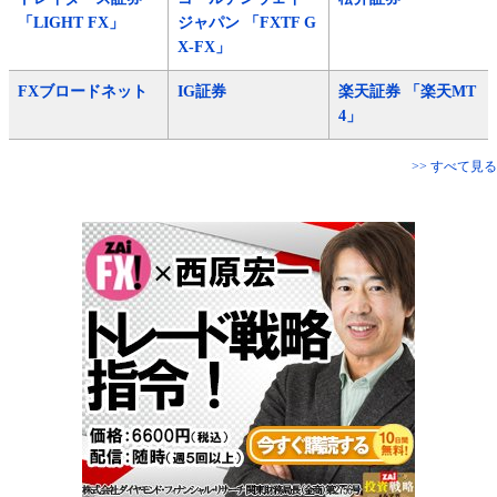
「LIGHT FX」
ジャパン 「FXTF G
X-FX」
FXブロードネット
IG証券
楽天証券 「楽天MT
4」
>> すべて見る