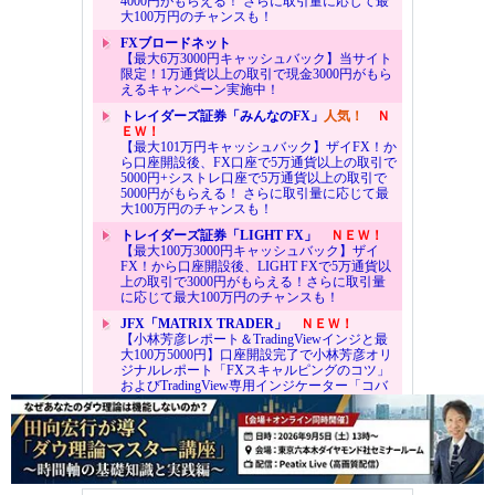
4000円がもらえる！ さらに取引量に応じて最
大100万円のチャンスも！
FXブロードネット
【最大6万3000円キャッシュバック】当サイト
限定！1万通貨以上の取引で現金3000円がもら
えるキャンペーン実施中！
トレイダーズ証券「みんなのFX」
人気！
Ｎ
ＥＷ！
【最大101万円キャッシュバック】ザイFX！か
ら口座開設後、FX口座で5万通貨以上の取引で
5000円+シストレ口座で5万通貨以上の取引で
5000円がもらえる！ さらに取引量に応じて最
大100万円のチャンスも！
トレイダーズ証券「LIGHT FX」
ＮＥＷ！
【最大100万3000円キャッシュバック】ザイ
FX！から口座開設後、LIGHT FXで5万通貨以
上の取引で3000円がもらえる！さらに取引量
に応じて最大100万円のチャンスも！
JFX「MATRIX TRADER」
ＮＥＷ！
【小林芳彦レポート＆TradingViewインジと最
大100万5000円】口座開設完了で小林芳彦オリ
ジナルレポート「FXスキャルピングのコツ」
およびTradingView専用インジケーター「コバ
スキャインジ」当日プレゼント＆専用フォー
ムからの申込と合計1万通貨以上の新規取引で
5000円キャッシュバック！さらに取引量に応
じて最大100万円のチャンスも！