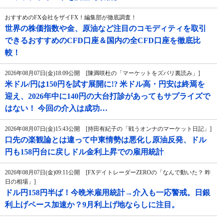
おすすめのFX会社をザイFX！編集部が徹底調査！
世界の株価指数や金、原油など注目のコモディティを取引
できるおすすめのCFD口座＆国内の全CFD口座を徹底比
較！
2026年08月07日(金)18:09公開 [陳満咲杜の「マーケットをズバリ裏読み」]
米ドル/円は150円を試す展開に!? 米ドル高・円安は終焉を
迎え、2026年中に140円の大台打診があってもサプライズで
はない！ 今回の介入は成功…
2026年08月07日(金)15:43公開 [持田有紀子の「戦うオンナのマーケット日記」]
口先の楽観論とは違って中東情勢は悪化し原油反発、ドル
円も158円台に戻しドル金利上昇での雇用統計
2026年08月07日(金)09:11公開 [FXデイトレーダーZEROの「なんで動いた？ 昨
日の相場」]
ドル円158円半ば！今晩米雇用統計→介入も一応警戒。日銀
利上げペース加速か？9月利上げ地ならしに注目。