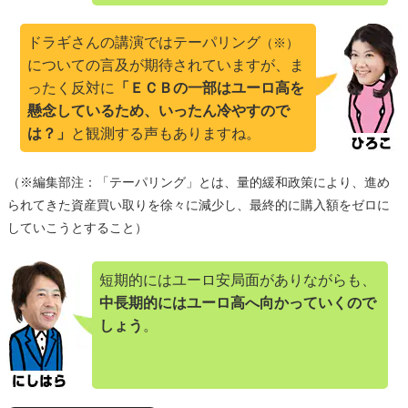
ドラギさんの講演ではテーパリング
（※）
についての言及が期待されていますが、ま
ったく反対に
「ＥＣＢの一部はユーロ高を
懸念しているため、いったん冷やすので
は？」
と観測する声もありますね。
（※編集部注：「テーパリング」とは、量的緩和政策により、進め
られてきた資産買い取りを徐々に減少し、最終的に購入額をゼロに
していこうとすること）
短期的にはユーロ安局面がありながらも、
中長期的にはユーロ高へ向かっていくので
しょう
。