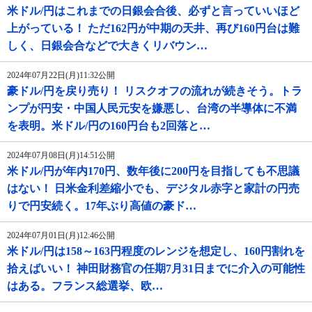
米ドル/円はこれまでの日銀会合後、必ずと言っていいほど
上がっている！ ただ162円が中期の天井、再び160円台は難
しく、日銀会合などで大きくリバウン…
2024年07月22日(月)11:32公開
豪ドル/円を戻り売り！ リスクオフの流れが続きそう。トラ
ンプが円安・中国人民元安を嫌悪し、台湾の半導体に不満
を表明。米ドル/円の160円台も2回落と…
2024年07月08日(月)14:51公開
米ドル/円が年内170円、数年後に200円を目指しても不思議
はない！ 日米金利差縮小でも、デジタル赤字と家計の円売
りで円安続く。17年ぶり高値の豪ド…
2024年07月01日(月)12:46公開
米ドル/円は158～163円程度のレンジを想定し、160円割れを
拾えばいい！ 神田財務官の任期7月31日までに介入の可能性
はある。フランス総選挙、欧…