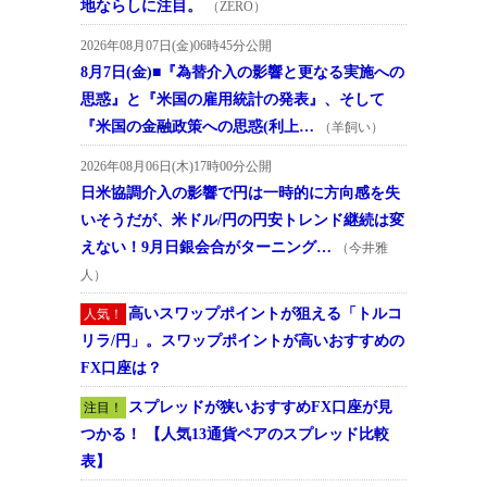
地ならしに注目。
（ZERO）
2026年08月07日(金)06時45分公開
8月7日(金)■『為替介入の影響と更なる実施への
思惑』と『米国の雇用統計の発表』、そして
『米国の金融政策への思惑(利上…
（羊飼い）
2026年08月06日(木)17時00分公開
日米協調介入の影響で円は一時的に方向感を失
いそうだが、米ドル/円の円安トレンド継続は変
えない！9月日銀会合がターニング…
（今井雅
人）
高いスワップポイントが狙える「トルコ
人気！
リラ/円」。スワップポイントが高いおすすめの
FX口座は？
スプレッドが狭いおすすめFX口座が見
注目！
つかる！ 【人気13通貨ペアのスプレッド比較
表】