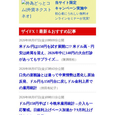
当サイト限定
キャンペーン実施中
初心者にうれしい無料オ
ンラインセミナーが充実!
ザイFX！最新＆おすすめ記事
2026年08月07日(金)18時09分公開
米ドル/円は150円を試す展開に!? 米ドル高・円
安は終焉を迎え、2026年中に140円の大台打診
があってもサプライズ…
（陳満咲杜）
2026年08月07日(金)15時43分公開
口先の楽観論とは違って中東情勢は悪化し原油
反発、ドル円も158円台に戻しドル金利上昇で
の雇用統計
（持田有紀子）
2026年08月07日(金)09時11分公開
ドル円158円半ば！今晩米雇用統計→介入も一
応警戒。日銀利上げペース加速か？9月利上げ