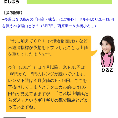
【参考記事】
●
今週はＳＱ絡みの「円高・株安」にご用心！ ドル/円よりユーロ/円
を買うべき理由とは？（8月7日、西原宏一＆大橋ひろこ）
それに加えてＣＰＩ
など
（消費者物価指数）
米経済指標が予想を下ブレしたことも上値
を重たくしたようです。
今年（2017年）は４月以降、米ドル/円は
108円から115円のレンジが続いています。
レンジ下限は４月安値の108.14円。ここを
下抜けしてしまうとテクニカル的には105
円台が見えてきますが、
「これ以上割れた
らダメ」というギリギリの際で踏みとどま
っていますね。