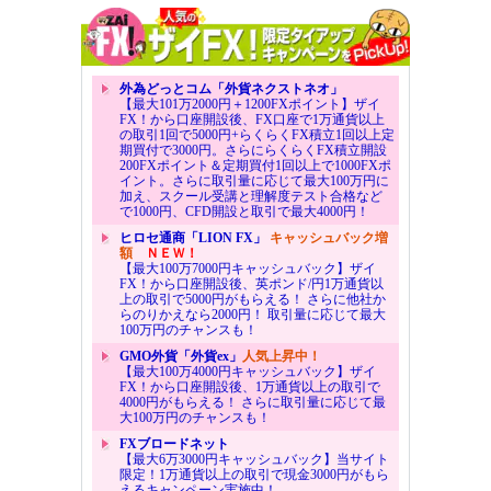
外為どっとコム「外貨ネクストネオ」
【最大101万2000円＋1200FXポイント】ザイ
FX！から口座開設後、FX口座で1万通貨以上
の取引1回で5000円+らくらくFX積立1回以上定
期買付で3000円。さらにらくらくFX積立開設
200FXポイント＆定期買付1回以上で1000FXポ
イント。さらに取引量に応じて最大100万円に
加え、スクール受講と理解度テスト合格など
で1000円、CFD開設と取引で最大4000円！
ヒロセ通商「LION FX」
キャッシュバック増
額
ＮＥＷ！
【最大100万7000円キャッシュバック】ザイ
FX！から口座開設後、英ポンド/円1万通貨以
上の取引で5000円がもらえる！ さらに他社か
らのりかえなら2000円！ 取引量に応じて最大
100万円のチャンスも！
GMO外貨「外貨ex」
人気上昇中！
【最大100万4000円キャッシュバック】ザイ
FX！から口座開設後、1万通貨以上の取引で
4000円がもらえる！ さらに取引量に応じて最
大100万円のチャンスも！
FXブロードネット
【最大6万3000円キャッシュバック】当サイト
限定！1万通貨以上の取引で現金3000円がもら
えるキャンペーン実施中！