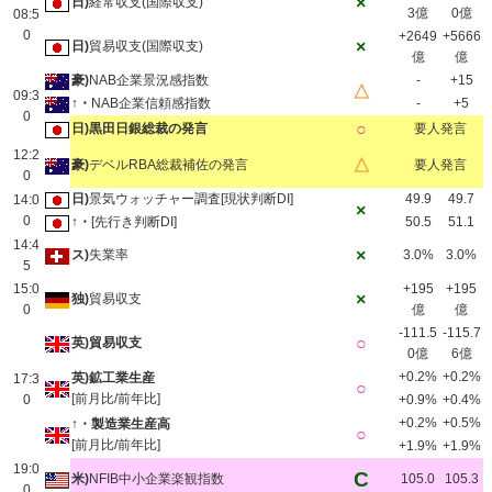
×
日)
経常収支(国際収支)
3億
0億
08:5
0
+2649
+5666
×
日)
貿易収支(国際収支)
億
億
豪)
NAB企業景況感指数
-
+15
△
09:3
↑・
NAB企業信頼感指数
-
+5
0
○
日)黒田日銀総裁の発言
要人発言
12:2
△
豪)
デベルRBA総裁補佐の発言
要人発言
0
日)
景気ウォッチャー調査[現状判断DI]
49.9
49.7
14:0
×
0
↑・
[先行き判断DI]
50.5
51.1
14:4
×
ス)
失業率
3.0%
3.0%
5
15:0
+195
+195
×
独)
貿易収支
0
億
億
-111.5
-115.7
○
英)貿易収支
0億
6億
+0.2%
+0.2%
英)鉱工業生産
17:3
○
[前月比/前年比]
0
+0.9%
+0.4%
+0.2%
+0.5%
↑・製造業生産高
○
[前月比/前年比]
+1.9%
+1.9%
19:0
C
米)
NFIB中小企業楽観指数
105.0
105.3
0