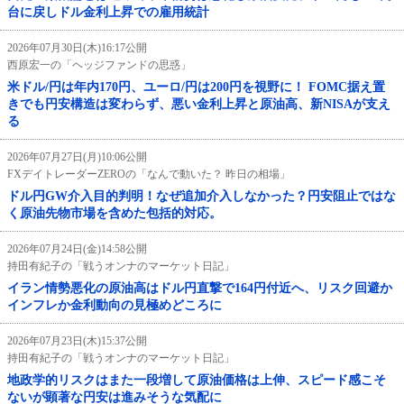
台に戻しドル金利上昇での雇用統計
2026年07月30日(木)16:17公開
西原宏一の「ヘッジファンドの思惑」
米ドル/円は年内170円、ユーロ/円は200円を視野に！ FOMC据え置
きでも円安構造は変わらず、悪い金利上昇と原油高、新NISAが支え
る
2026年07月27日(月)10:06公開
FXデイトレーダーZEROの「なんで動いた？ 昨日の相場」
ドル円GW介入目的判明！なぜ追加介入しなかった？円安阻止ではな
く原油先物市場を含めた包括的対応。
2026年07月24日(金)14:58公開
持田有紀子の「戦うオンナのマーケット日記」
イラン情勢悪化の原油高はドル円直撃で164円付近へ、リスク回避か
インフレか金利動向の見極めどころに
2026年07月23日(木)15:37公開
持田有紀子の「戦うオンナのマーケット日記」
地政学的リスクはまた一段増して原油価格は上伸、スピード感こそ
ないが顕著な円安は進みそうな気配に