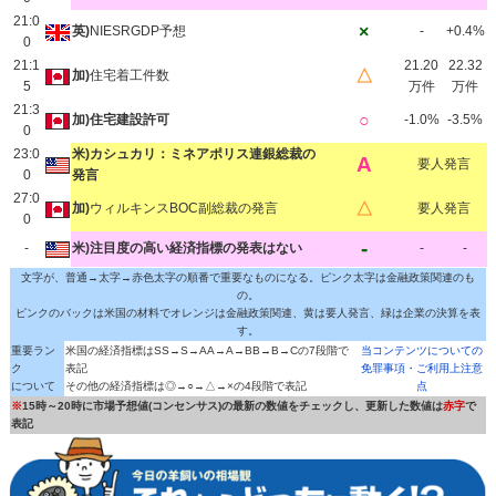
21:0
×
英)
NIESRGDP予想
-
+0.4%
0
21:1
21.20
22.32
△
加)
住宅着工件数
5
万件
万件
21:3
○
加)住宅建設許可
-1.0%
-3.5%
0
23:0
米)カシュカリ：ミネアポリス連銀総裁の
A
要人発言
0
発言
27:0
△
加)
ウィルキンスBOC副総裁の発言
要人発言
0
-
-
米)注目度の高い経済指標の発表はない
-
-
文字が、普通→太字→赤色太字の順番で重要なものになる。ピンク太字は金融政策関連のも
の。
ピンクのバックは米国の材料でオレンジは金融政策関連、黄は要人発言、緑は企業の決算を表
す。
重要ラン
米国の経済指標はSS→S→AA→A→BB→B→Cの7段階で
当コンテンツについての
ク
表記
免罪事項・ご利用上注意
について
その他の経済指標は◎→○→△→×の4段階で表記
点
※
15時～20時に市場予想値(コンセンサス)の最新の数値をチェックし、更新した数値は
赤字
で
表記