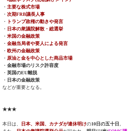
・
主要な株式市場
・
次期FRB議長人事
・
トランプ政権の動きや発言
・
日本の衆議院解散・総選挙
・
米国の金融政策
・
金融当局者や要人による発言
・
欧州の金融政策
・
原油と金を中心とした商品市場
・
金融市場のリスク許容度
・
英国のEU離脱
・
日本の金融政策
などが重要となる。
★★★
本日は、
日本、米国、カナダが連休明け
の
10日の五十日
。