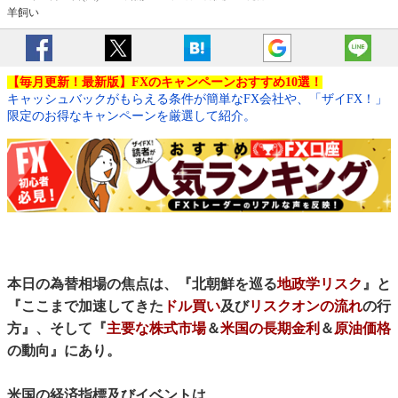
羊飼い
【毎月更新！最新版】FXのキャンペーンおすすめ10選！
キャッシュバックがもらえる条件が簡単なFX会社や、「ザイFX！」
限定のお得なキャンペーンを厳選して紹介。
本日の為替相場の焦点は、『北朝鮮を巡る
地政学リスク
』と
『ここまで加速してきた
ドル買い
及び
リスクオンの流れ
の行
方』、そして『
主要な株式市場
＆
米国の長期金利
＆
原油価格
の動向』にあり。
米国の経済指標及びイベントは、