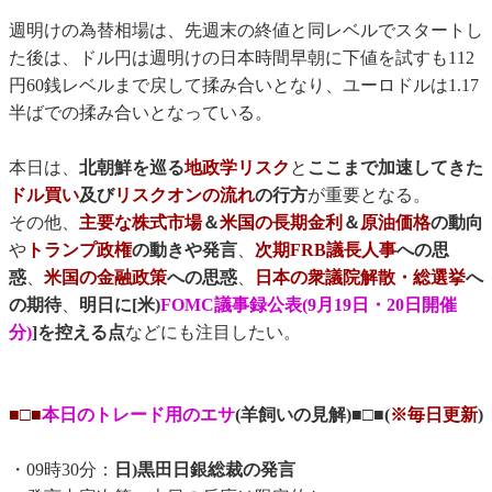
週明けの為替相場は、先週末の終値と同レベルでスタートし
た後は、ドル円は週明けの日本時間早朝に下値を試すも112
円60銭レベルまで戻して揉み合いとなり、ユーロドルは1.17
半ばでの揉み合いとなっている。
本日は、
北朝鮮を巡る
地政学リスク
と
ここまで加速してきた
ドル買い
及び
リスクオンの流れ
の行方
が重要となる。
その他、
主要な株式市場
＆
米国の長期金利
＆
原油価格
の動向
や
トランプ政権
の動きや発言
、
次期FRB議長人事
への思
惑
、
米国の金融政策
への思惑
、
日本の衆議院解散・総選挙
へ
の期待
、
明日に[米)
FOMC議事録公表(9月19日・20日開催
分)
]を控える点
などにも注目したい。
■□■
本日のトレード用のエサ
(羊飼いの見解)■□■(
※毎日更新
)
・09時30分：
日)黒田日銀総裁の発言