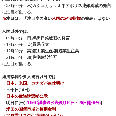
・23時00分：
米)カシュカリ：ミネアポリス連銀総裁の発言
に注目が集まる。
※
本日は、『注目度の高い
米国の経済指標
の発表』はない
米国以外では、
・09時30分：
日)黒田日銀総裁の発言
・17時30分：
英)貿易収支
・17時30分：
英)鉱工業生産
/
製造業生産高
・21時30分：
加)住宅建設許可
に注目が集まる。
経済指標や要人発言以外では、
・
日本、米国、カナダが連休明け
・
五十日(10日)
・
日本の衆議院選挙公示
・
明日に[米)
FOMC議事録公表(9月19日・20日開催分)
]
・
米国の国債市場と長期金利
・
地政学リスク(北朝鮮がメイン)