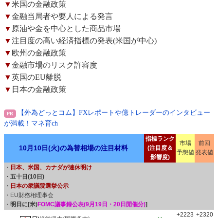
▼
米国の金融政策
▼
金融当局者や要人による発言
▼
原油や金を中心とした商品市場
▼
注目度の高い経済指標の発表(米国が中心)
▼
欧州の金融政策
▼
金融市場のリスク許容度
▼
英国のEU離脱
▼
日本の金融政策
【外為どっとコム】FXレポートや億トレーダーのインタビュー
が満載！マネ育ch
指標ランク
市場
前回
10月10日(火)の為替相場の注目材料
(注目度＆
予想値
発表値
影響度)
・
日本、米国、カナダが連休明け
・
五十日(10日)
・
日本の衆議院選挙公示
・EU財務相理事会
・
明日に[米)
FOMC議事録公表(9月19日・20日開催分)
]
+2223
+2320