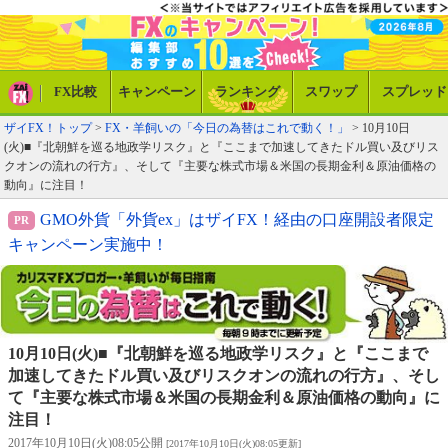
FX比較
キャンペーン
ランキング
スワップ
スプレッド
ザイFX！トップ
>
FX・羊飼いの「今日の為替はこれで動く！」
> 10月10日
(火)■『北朝鮮を巡る地政学リスク』と『ここまで加速してきたドル買い及びリス
クオンの流れの行方』、そして『主要な株式市場＆米国の長期金利＆原油価格の
動向』に注目！
GMO外貨「外貨ex」はザイFX！経由の口座開設者限定
キャンペーン実施中！
10月10日(火)■『北朝鮮を巡る地政学リスク』と『ここまで
加速してきたドル買い及びリスクオンの流れの行方』、そし
て『主要な株式市場＆米国の長期金利＆原油価格の動向』に
注目！
2017年10月10日(火)08:05公開
[2017年10月10日(火)08:05更新]