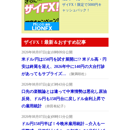
ザイFX！限定で5000円キ
ャッシュバック！
ザイFX！最新＆おすすめ記事
2026年08月07日(金)18時09分公開
米ドル/円は150円を試す展開に!? 米ドル高・円
安は終焉を迎え、2026年中に140円の大台打診
があってもサプライズ…
（陳満咲杜）
2026年08月07日(金)15時43分公開
口先の楽観論とは違って中東情勢は悪化し原油
反発、ドル円も158円台に戻しドル金利上昇で
の雇用統計
（持田有紀子）
2026年08月07日(金)09時11分公開
ドル円158円半ば！今晩米雇用統計→介入も一