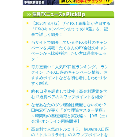
【2026年8月版】ザイFX！編集部が注目する
「FXのキャンペーンおすすめ10選」を、記
事で詳しく紹介！
当サイトで紹介している全FX会社のキャン
ペーンを掲載！たくさんのFX会社のキャン
ペーンから比較検討したい方は是非チェッ
ク！
毎月更新中！人気FX口座ランキング。 ラン
クインしたFX口座のキャンペーン情報、お
すすめポイントなどを初心者にもわかりや
すく解説。
約40口座を調査して比較！高金利通貨を含
む12通貨ペアのスワップポイントを紹介！
なぜあなたのダウ理論は機能しないのか？
田向宏行が導く「ダウ理論マスター講座」
～時間軸の基礎知識と実践編～ 【9/5（土）
会場+オンライン同時開催】
高金利で人気のトルコリラ。 約30のFX口座
の「トルコリラ/円」のスワップポイントを