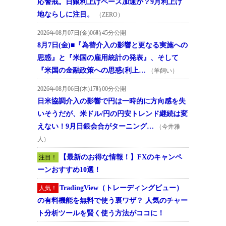
応警戒。日銀利上げペース加速か？9月利上げ
地ならしに注目。
（ZERO）
2026年08月07日(金)06時45分公開
8月7日(金)■『為替介入の影響と更なる実施への
思惑』と『米国の雇用統計の発表』、そして
『米国の金融政策への思惑(利上…
（羊飼い）
2026年08月06日(木)17時00分公開
日米協調介入の影響で円は一時的に方向感を失
いそうだが、米ドル/円の円安トレンド継続は変
えない！9月日銀会合がターニング…
（今井雅
人）
【最新のお得な情報！】FXのキャンペ
注目！
ーンおすすめ10選！
TradingView（トレーディングビュー）
人気！
の有料機能を無料で使う裏ワザ？ 人気のチャー
ト分析ツールを賢く使う方法がココに！