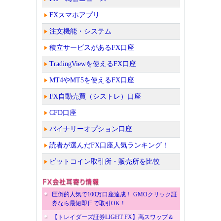
FXスマホアプリ
注文機能・システム
積立サービスがあるFX口座
TradingViewを使えるFX口座
MT4やMT5を使えるFX口座
FX自動売買（シストレ）口座
CFD口座
バイナリーオプション口座
読者が選んだFX口座人気ランキング！
ビットコイン取引所・販売所を比較
圧倒的人気で100万口座達成！ GMOクリック証
券なら最短即日で取引OK！
【トレイダーズ証券LIGHT FX】高スワップ＆