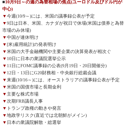
■
10月9日～の週の為替相場の焦点(ユーロドル及びドル円が
中心)
▼
今週(10/9～)には、米国の議事録公表が予定
▼
9日は日本、米国、カナダが祝日で休場(米国は債券と為替
市場のみ休場)
▼
中国が連休明け
▼
[米)雇用統計]の発表明け
▼
米国の大手金融機関や主要企業の決算発表が相次ぐ
▼
10日に日本の衆議院選挙公示
▼
11日にFOMC議事録の公表(9月19日・20日開催分)
▼
12日・13日にG20財務相・中央銀行総裁会議
▼
来週(10/16～)には、オーストラリアの議事録公表が予定
▼
米国の国債市場と長期金利
▼
主要な株式市場
▼
次期FRB議長人事
▼
トランプ政権の動きや発言
▼
地政学リスク(直近では北朝鮮がメイン)
▼
日本の衆議院解散・総選挙