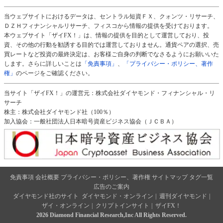
当ウェブサイトにおけるデータは、セントラル短資ＦＸ、クォンツ・リサーチ、
ＤＺＨフィナンシャルリサーチ、フィスコから情報の提供を受けております。
本ウェブサイト「ザイFX！」は、情報の提供を目的として運営しており、投
資、その他の行動を勧誘する目的では運営しておりません。通貨ペアの選択、売
買レートなど投資の最終決定は、お客様ご自身の判断でなさるようにお願いいた
します。さらに詳しいことは
「免責事項」
、
「プライバシー・ポリシー、著作
権」
のページをご確認ください。
当サイト「ザイFX！」の運営元：株式会社ダイヤモンド・フィナンシャル・リ
サーチ
株主：株式会社ダイヤモンド社（100％）
加入協会：一般社団法人日本暗号資産ビジネス協会（ＪＣＢＡ）
免責事項
会社概要
プライバシー・ポリシー、著作権
サイトマップ
タグ一覧
広告のご案内
ダイヤモンド社のサイト
ダイヤモンド・オンライン
|
週刊ダイヤモンド
|
ザイ・オンライン
|
クリプトインサイト
|
ザイFX！
2026 Diamond Financial Research,Inc All Rights Reserved.