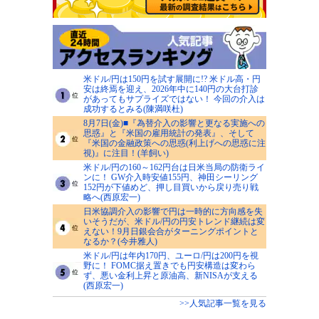
米ドル/円は150円を試す展開に!? 米ドル高・円
安は終焉を迎え、2026年中に140円の大台打診
があってもサプライズではない！ 今回の介入は
成功するとみる(陳満咲杜)
8月7日(金)■『為替介入の影響と更なる実施への
思惑』と『米国の雇用統計の発表』、そして
『米国の金融政策への思惑(利上げへの思惑に注
視)』に注目！(羊飼い)
米ドル/円の160～162円台は日米当局の防衛ライ
ンに！ GW介入時安値155円、神田シーリング
152円が下値めど、押し目買いから戻り売り戦
略へ(西原宏一)
日米協調介入の影響で円は一時的に方向感を失
いそうだが、米ドル/円の円安トレンド継続は変
えない！9月日銀会合がターニングポイントと
なるか？(今井雅人)
米ドル/円は年内170円、ユーロ/円は200円を視
野に！ FOMC据え置きでも円安構造は変わら
ず、悪い金利上昇と原油高、新NISAが支える
(西原宏一)
>>人気記事一覧を見る