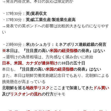
→発言内容次第。本日の反応は限定的か
・17時30分：
英)貿易収支
・17時30分：
英)鉱工業生産
/
製造業生産高
→発表での英ポンドへの影響は比較的大きなものになりやす
い
・23時00分：
米)カシュカリ：ミネアポリス連銀総裁の発言
※
本日は、『注目度の高い
米国の経済指標
の発表』はない
→週明けの為替相場は、方向感なく揉み合いに終始
日本、米国、カナダが連休明け
の
10日の五十日
本日も、
『注目度の高い
米国の経済指標
の発表』はない
また、本日は朝鮮労働党創建記念日でもあり、北朝鮮による
挑発懸念が高まっている
北朝鮮を巡る
地政学リスク
と
ここまで加速してきた
ドル買い
及び
リスクオンの流れ
の行方
がキモ