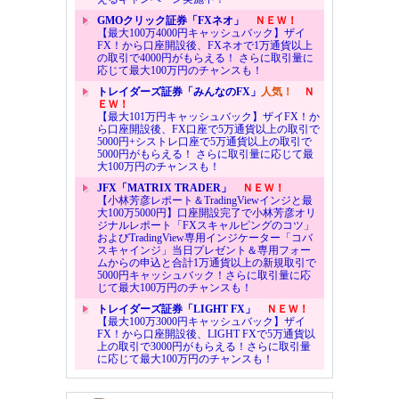
GMOクリック証券「FXネオ」
ＮＥＷ！
【最大100万4000円キャッシュバック】ザイ
FX！から口座開設後、FXネオで1万通貨以上
の取引で4000円がもらえる！ さらに取引量に
応じて最大100万円のチャンスも！
トレイダーズ証券「みんなのFX」
人気！
Ｎ
ＥＷ！
【最大101万円キャッシュバック】ザイFX！か
ら口座開設後、FX口座で5万通貨以上の取引で
5000円+シストレ口座で5万通貨以上の取引で
5000円がもらえる！ さらに取引量に応じて最
大100万円のチャンスも！
JFX「MATRIX TRADER」
ＮＥＷ！
【小林芳彦レポート＆TradingViewインジと最
大100万5000円】口座開設完了で小林芳彦オリ
ジナルレポート「FXスキャルピングのコツ」
およびTradingView専用インジケーター「コバ
スキャインジ」当日プレゼント＆専用フォー
ムからの申込と合計1万通貨以上の新規取引で
5000円キャッシュバック！さらに取引量に応
じて最大100万円のチャンスも！
トレイダーズ証券「LIGHT FX」
ＮＥＷ！
【最大100万3000円キャッシュバック】ザイ
FX！から口座開設後、LIGHT FXで5万通貨以
上の取引で3000円がもらえる！さらに取引量
に応じて最大100万円のチャンスも！