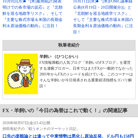
10月9日(月)■『[米)雇用統計]発表
10月11日(水)■『[米)FOMC議事録
明けでの各市場の反応』と『北朝
公表(9月19日・20日開催分)]』と
鮮を巡る地政学リスク』、そして
『北朝鮮を巡る地政学リスク』、
『主要な株式市場＆米国の長期金
そして『主要な株式市場＆米国の
利＆原油価格の動向』に注目！
長期金利＆原油価格の動向』に注
目！
執筆者紹介
羊飼い （ひつじかい）
FX情報満載の人気ブログ「羊飼いのFXブログ」を運営
する凄腕ブロガー。日本ではまだFXが一般的でなかった
2001年からFXのトレードを続けている。このコーナーは
そんな羊飼いが今日発表される重要経済指標をズバリ解
説！
FX・羊飼いの「今日の為替はこれで動く！」の関連記事
2026年08月07日(金)15:43公開
持田有紀子の「戦うオンナのマーケット日記」
口先の楽観論とは違って中東情勢は悪化し原油反発、ドル円も158円