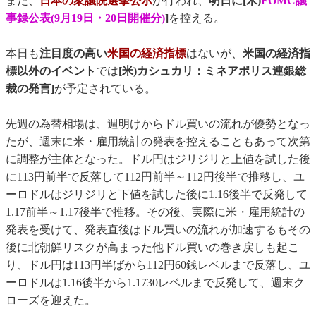
また、
日本の衆議院選挙公示
が行われ、
明日に[米)
FOMC議
事録公表(9月19日・20日開催分)
]
を控える。
本日も
注目度の高い
米国の経済指標
はないが、
米国の経済指
標以外のイベント
では
[米)カシュカリ：ミネアポリス連銀総
裁の発言]
が予定されている。
先週の為替相場は、週明けからドル買いの流れが優勢となっ
たが、週末に米・雇用統計の発表を控えることもあって次第
に調整が主体となった。ドル円はジリジリと上値を試した後
に113円前半で反落して112円前半～112円後半で推移し、ユ
ーロドルはジリジリと下値を試した後に1.16後半で反発して
1.17前半～1.17後半で推移。その後、実際に米・雇用統計の
発表を受けて、発表直後はドル買いの流れが加速するもその
後に北朝鮮リスクが高まった他ドル買いの巻き戻しも起こ
り、ドル円は113円半ばから112円60銭レベルまで反落し、ユ
ーロドルは1.16後半から1.1730レベルまで反発して、週末ク
ローズを迎えた。