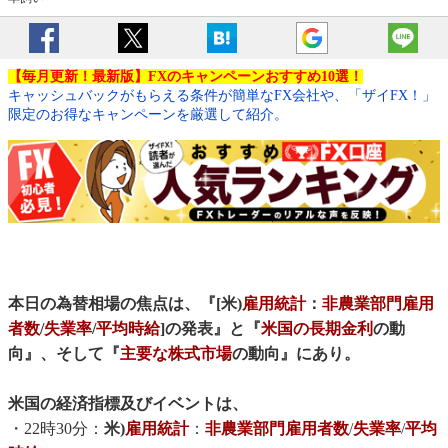
【毎月更新！最新版】FXのキャンペーンおすすめ10選！
キャッシュバックがもらえる条件が簡単なFX会社や、「ザイFX！」
限定のお得なキャンペーンを厳選して紹介。
本日の為替相場の焦点は、『[米)
雇用統計
：
非農業部門雇用
者数
/
失業率
/
平均時給
]の発表』と『
米国の長期金利
の動
向』、そして『
主要な株式市場
の動向』にあり。
米国の経済指標及びイベントは、
・22時30分：
米)
雇用統計
：
非農業部門雇用者数
/
失業率
/
平均