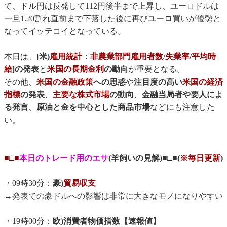
て、ドル円は反発して112円後半まで上昇し、ユーロドルは
一旦1.20割れ直前まで下落した後に再びユーロ買いが優勢と
なってイッテコイとなっている。
本日は、
[米)
雇用統計
：
非農業部門雇用者数
/
失業率
/
平均時
給
]の発表
と
米国の長期金利
の動向
が重要となる。
その他、
米国の金融政策
への思惑
や
注目度の高い
米国の経済
指標
の発表
、
主要な株式市場
の動向
、
金融当局者や要人によ
る発言
、
原油と金を中心とした商品市場
などにも注意した
い。
■□■
本日のトレード用のエサ
(羊飼いの見解)■□■(
※毎日更新
)
・09時30分：
豪)
貿易収支
→発表での豪ドルへの影響は非常に大きなモノになりやすい
・19時00分：
欧)消費者物価指数【速報値】