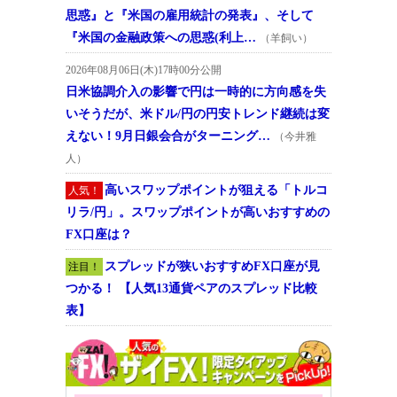
思惑』と『米国の雇用統計の発表』、そして
『米国の金融政策への思惑(利上…
（羊飼い）
2026年08月06日(木)17時00分公開
日米協調介入の影響で円は一時的に方向感を失
いそうだが、米ドル/円の円安トレンド継続は変
えない！9月日銀会合がターニング…
（今井雅
人）
高いスワップポイントが狙える「トルコ
人気！
リラ/円」。スワップポイントが高いおすすめの
FX口座は？
スプレッドが狭いおすすめFX口座が見
注目！
つかる！ 【人気13通貨ペアのスプレッド比較
表】