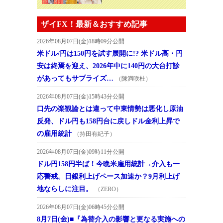
ザイFX！最新＆おすすめ記事
2026年08月07日(金)18時09分公開
米ドル/円は150円を試す展開に!? 米ドル高・円
安は終焉を迎え、2026年中に140円の大台打診
があってもサプライズ…
（陳満咲杜）
2026年08月07日(金)15時43分公開
口先の楽観論とは違って中東情勢は悪化し原油
反発、ドル円も158円台に戻しドル金利上昇で
の雇用統計
（持田有紀子）
2026年08月07日(金)09時11分公開
ドル円158円半ば！今晩米雇用統計→介入も一
応警戒。日銀利上げペース加速か？9月利上げ
地ならしに注目。
（ZERO）
2026年08月07日(金)06時45分公開
8月7日(金)■『為替介入の影響と更なる実施への