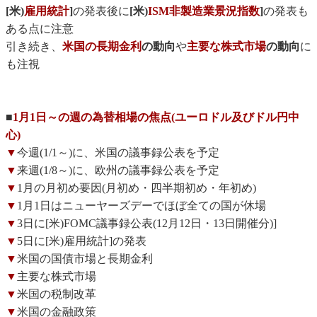
[米)
雇用統計
]
の発表後に
[米)
ISM非製造業景況指数
]
の発表も
ある点に注意
引き続き、
米国の長期金利
の動向
や
主要な株式市場
の動向
に
も注視
■
1月1日～の週の為替相場の焦点(ユーロドル及びドル円中
心)
▼
今週(1/1～)に、米国の議事録公表を予定
▼
来週(1/8～)に、欧州の議事録公表を予定
▼
1月の月初め要因(月初め・四半期初め・年初め)
▼
1月1日はニューヤーズデーでほぼ全ての国が休場
▼
3日に[米)FOMC議事録公表(12月12日・13日開催分)]
▼
5日に[米)雇用統計]の発表
▼
米国の国債市場と長期金利
▼
主要な株式市場
▼
米国の税制改革
▼
米国の金融政策