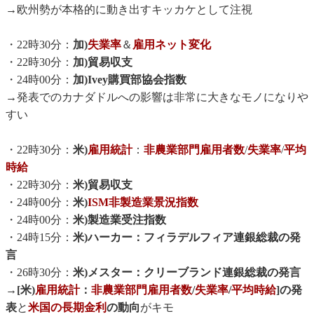
→欧州勢が本格的に動き出すキッカケとして注視
・22時30分：
加)
失業率
＆
雇用ネット変化
・22時30分：
加)貿易収支
・24時00分：
加)Ivey購買部協会指数
→発表でのカナダドルへの影響は非常に大きなモノになりや
すい
・22時30分：
米)
雇用統計
：
非農業部門雇用者数
/
失業率
/
平均
時給
・22時30分：
米)貿易収支
・24時00分：
米)
ISM非製造業景況指数
・24時00分：
米)製造業受注指数
・24時15分：
米)ハーカー：フィラデルフィア連銀総裁の発
言
・26時30分：
米)メスター：クリーブランド連銀総裁の発言
→
[米)
雇用統計
：
非農業部門雇用者数
/
失業率
/
平均時給
]の発
表
と
米国の長期金利
の動向
がキモ