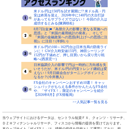
米ドル/円は150円を試す展開に!? 米ドル高・円
安は終焉を迎え、2026年中に140円の大台打診
があってもサプライズではない！ 今回の介入は
成功するとみる(陳満咲杜)
8月7日(金)■『為替介入の影響と更なる実施への
思惑』と『米国の雇用統計の発表』、そして
『米国の金融政策への思惑(利上げへの思惑に注
視)』に注目！(羊飼い)
米ドル/円の160～162円台は日米当局の防衛ライ
ンに！ GW介入時安値155円、神田シーリング
152円が下値めど、押し目買いから戻り売り戦
略へ(西原宏一)
日米協調介入の影響で円は一時的に方向感を失
いそうだが、米ドル/円の円安トレンド継続は変
えない！9月日銀会合がターニングポイントと
なるか？(今井雅人)
FX会社のキャンペーンおすすめ10選！ キャッ
シュバックがもらえる条件がかんたんなFX会社
や、「ザイFX！」限定のキャンペーンを紹介
【2026年8月】(FX情報局)
>>人気記事一覧を見る
当ウェブサイトにおけるデータは、セントラル短資ＦＸ、クォンツ・リサーチ、
ＤＺＨフィナンシャルリサーチ、フィスコから情報の提供を受けております。
本ウェブサイト「ザイFX！」は、情報の提供を目的として運営しており、投