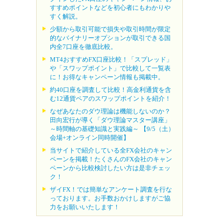
すすめポイントなどを初心者にもわかりや
すく解説。
少額から取引可能で損失や取引時間が限定
的なバイナリーオプションが取引できる国
内全7口座を徹底比較。
MT4おすすめFX口座比較！「スプレッド」
や「スワップポイント」で比較して一覧表
に！お得なキャンペーン情報も掲載中。
約40口座を調査して比較！高金利通貨を含
む12通貨ペアのスワップポイントを紹介！
なぜあなたのダウ理論は機能しないのか？
田向宏行が導く「ダウ理論マスター講座」
～時間軸の基礎知識と実践編～ 【9/5（土）
会場+オンライン同時開催】
当サイトで紹介している全FX会社のキャン
ペーンを掲載！たくさんのFX会社のキャン
ペーンから比較検討したい方は是非チェッ
ク！
ザイFX！では簡単なアンケート調査を行な
っております。お手数おかけしますがご協
力をお願いいたします！