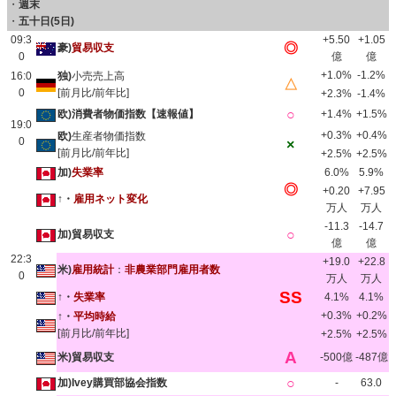
・
週末
・
五十日(5日)
09:3
+5.50
+1.05
◎
豪)
貿易収支
0
億
億
+1.0%
-1.2%
16:0
独)
小売売上高
△
0
[前月比/前年比]
+2.3%
-1.4%
○
欧)消費者物価指数【速報値】
+1.4%
+1.5%
19:0
+0.3%
+0.4%
欧)
生産者物価指数
0
×
[前月比/前年比]
+2.5%
+2.5%
加)
失業率
6.0%
5.9%
◎
+0.20
+7.95
↑・
雇用ネット変化
万人
万人
-11.3
-14.7
○
加)貿易収支
億
億
22:3
+19.0
+22.8
米)
雇用統計
：
非農業部門雇用者数
0
万人
万人
SS
↑・
失業率
4.1%
4.1%
+0.3%
+0.2%
↑・
平均時給
[前月比/前年比]
+2.5%
+2.5%
A
米)貿易収支
-500億
-487億
○
加)Ivey購買部協会指数
-
63.0