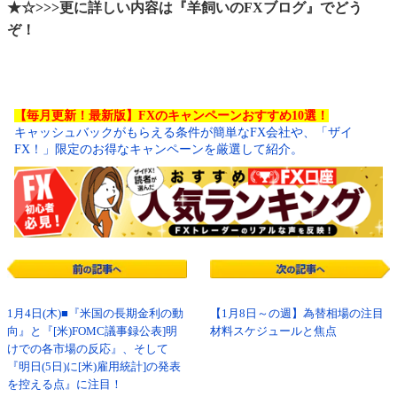
★☆>>>更に詳しい内容は『羊飼いのFXブログ』でどう
ぞ！
【毎月更新！最新版】FXのキャンペーンおすすめ10選！
キャッシュバックがもらえる条件が簡単なFX会社や、「ザイ
FX！」限定のお得なキャンペーンを厳選して紹介。
1月4日(木)■『米国の長期金利の動
【1月8日～の週】為替相場の注目
向』と『[米)FOMC議事録公表]明
材料スケジュールと焦点
けでの各市場の反応』、そして
『明日(5日)に[米)雇用統計]の発表
を控える点』に注目！