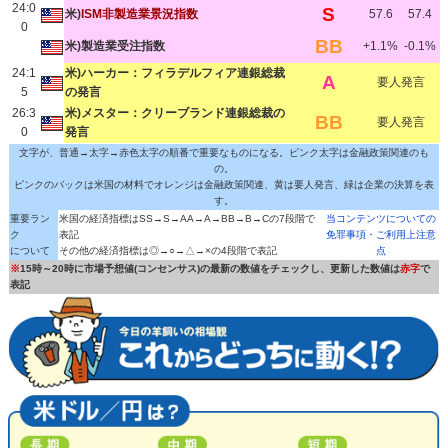
24:0
S
米)
ISM非製造業景況指数
57.6
57.4
0
BB
米)製造業受注指数
+1.1%
-0.1%
24:1
米)ハーカー：フィラデルフィア連銀総裁
A
要人発言
5
の発言
26:3
米)メスター：クリーブランド連銀総裁の
BB
要人発言
0
発言
文字が、普通→太字→赤色太字の順番で重要なものになる。ピンク太字は金融政策関連のも
の。
ピンクのバックは米国の材料でオレンジは金融政策関連、黄は要人発言、緑は企業の決算を表
す。
重要ラン
米国の経済指標はSS→S→AA→A→BB→B→Cの7段階で
当コンテンツについての
ク
表記
免罪事項・ご利用上注意
について
その他の経済指標は◎→○→△→×の4段階で表記
点
※
15時～20時に市場予想値(コンセンサス)の最新の数値をチェックし、更新した数値は
赤字
で
表記