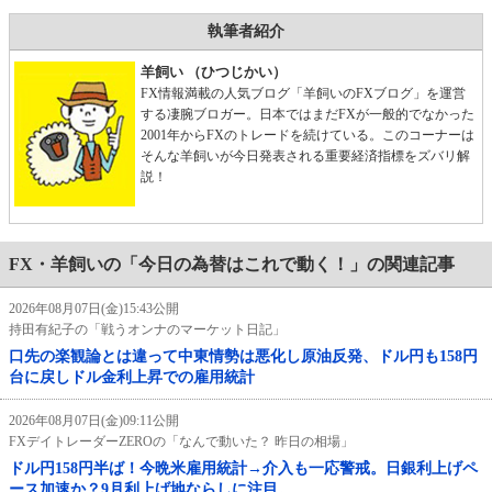
執筆者紹介
羊飼い （ひつじかい）
FX情報満載の人気ブログ「羊飼いのFXブログ」を運営
する凄腕ブロガー。日本ではまだFXが一般的でなかった
2001年からFXのトレードを続けている。このコーナーは
そんな羊飼いが今日発表される重要経済指標をズバリ解
説！
FX・羊飼いの「今日の為替はこれで動く！」の関連記事
2026年08月07日(金)15:43公開
持田有紀子の「戦うオンナのマーケット日記」
口先の楽観論とは違って中東情勢は悪化し原油反発、ドル円も158円
台に戻しドル金利上昇での雇用統計
2026年08月07日(金)09:11公開
FXデイトレーダーZEROの「なんで動いた？ 昨日の相場」
ドル円158円半ば！今晩米雇用統計→介入も一応警戒。日銀利上げペ
ース加速か？9月利上げ地ならしに注目。