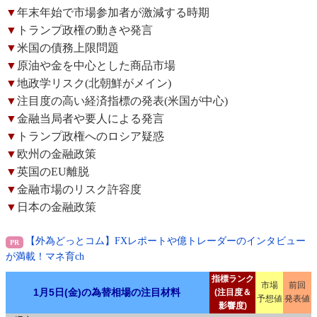
▼
年末年始で市場参加者が激減する時期
▼
トランプ政権の動きや発言
▼
米国の債務上限問題
▼
原油や金を中心とした商品市場
▼
地政学リスク(北朝鮮がメイン)
▼
注目度の高い経済指標の発表(米国が中心)
▼
金融当局者や要人による発言
▼
トランプ政権へのロシア疑惑
▼
欧州の金融政策
▼
英国のEU離脱
▼
金融市場のリスク許容度
▼
日本の金融政策
【外為どっとコム】FXレポートや億トレーダーのインタビュー
が満載！マネ育ch
指標ランク
市場
前回
1月5日(金)の為替相場の注目材料
(注目度＆
予想値
発表値
影響度)