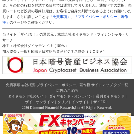
資、その他の行動を勧誘する目的では運営しておりません。通貨ペアの選択、売
買レートなど投資の最終決定は、お客様ご自身の判断でなさるようにお願いいた
します。さらに詳しいことは
「免責事項」
、
「プライバシー・ポリシー、著作
権」
のページをご確認ください。
当サイト「ザイFX！」の運営元：株式会社ダイヤモンド・フィナンシャル・リ
サーチ
株主：株式会社ダイヤモンド社（100％）
加入協会：一般社団法人日本暗号資産ビジネス協会（ＪＣＢＡ）
免責事項
会社概要
プライバシー・ポリシー、著作権
サイトマップ
タグ一覧
広告のご案内
ダイヤモンド社のサイト
ダイヤモンド・オンライン
|
週刊ダイヤモンド
|
ザイ・オンライン
|
クリプトインサイト
|
ザイFX！
2026 Diamond Financial Research,Inc All Rights Reserved.