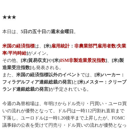
★★★
本日は、
5日の五十日
の
週末金曜日
。
米国の経済指標
は、
[米)
雇用統計
：
非農業部門雇用者数
/
失業
率
/
平均時給
]
がメイン。
その他、
[米)貿易収支]
や
[米)
ISM非製造業景況指数
]
、
[米)製
造業受注指数]
も発表される。
また、
米国の経済指標以外のイベント
では、
[米)ハーカー：
フィラデルフィア連銀総裁の発言]
と
[米)メスター：クリーブ
ランド連銀総裁の発言]
が予定されている。
今週の為替相場は、年明けからドル売り・円買い・ユーロ買
いの流れが優勢となって、ドル円は一時112円割れ直前まで
下落し、ユーロドルは一時1.20後半まで上昇したが、FOMC
議事録の公表を受けて円売り・ドル買いの流れが優勢となっ