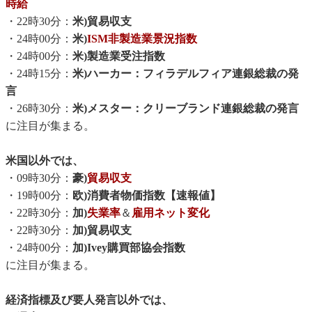
時給
・22時30分：
米)貿易収支
・24時00分：
米)
ISM非製造業景況指数
・24時00分：
米)製造業受注指数
・24時15分：
米)ハーカー：フィラデルフィア連銀総裁の発
言
・26時30分：
米)メスター：クリーブランド連銀総裁の発言
に注目が集まる。
米国以外では、
・09時30分：
豪)
貿易収支
・19時00分：
欧)消費者物価指数【速報値】
・22時30分：
加)
失業率
＆
雇用ネット変化
・22時30分：
加)貿易収支
・24時00分：
加)Ivey購買部協会指数
に注目が集まる。
経済指標及び要人発言以外では、