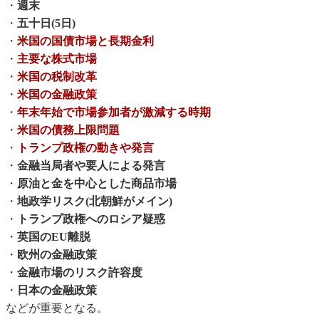
・
週末
・
五十日(5日)
・
米国の国債市場と長期金利
・
主要な株式市場
・
米国の税制改革
・
米国の金融政策
・
年末年始で市場参加者が激減する時期
・
米国の債務上限問題
・
トランプ政権の動きや発言
・
金融当局者や要人による発言
・
原油と金を中心とした商品市場
・
地政学リスク(北朝鮮がメイン)
・
トランプ政権へのロシア疑惑
・
英国のEU離脱
・
欧州の金融政策
・
金融市場のリスク許容度
・
日本の金融政策
などが重要となる。