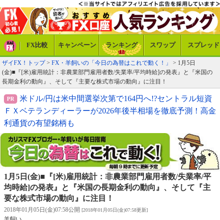
FX比較
キャンペーン
ランキング
スワップ
スプレッド
ザイFX！トップ
>
FX・羊飼いの「今日の為替はこれで動く！」
> 1月5日
(金)■『[米)雇用統計：非農業部門雇用者数/失業率/平均時給]の発表』と『米国の
長期金利の動向』、そして『主要な株式市場の動向』に注目！
米ドル/円は米中間選挙次第で164円へ!?セントラル短資
ＦＸベテランディーラーが2026年後半相場を徹底予測！高金
利通貨の有望銘柄も
1月5日(金)■『[米)雇用統計：非農業部門雇用者数/失業率/平
均時給]の発表』と『米国の長期金利の動向』、そして『主
要な株式市場の動向』に注目！
2018年01月05日(金)07:58公開
[2018年01月05日(金)07:58更新]
羊飼い