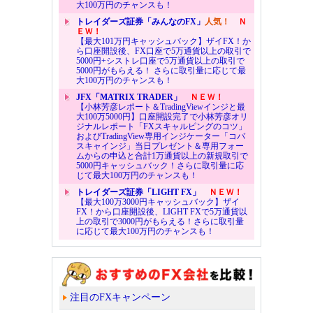
大100万円のチャンスも！
トレイダーズ証券「みんなのFX」
人気！
Ｎ
ＥＷ！
【最大101万円キャッシュバック】ザイFX！か
ら口座開設後、FX口座で5万通貨以上の取引で
5000円+シストレ口座で5万通貨以上の取引で
5000円がもらえる！ さらに取引量に応じて最
大100万円のチャンスも！
JFX「MATRIX TRADER」
ＮＥＷ！
【小林芳彦レポート＆TradingViewインジと最
大100万5000円】口座開設完了で小林芳彦オリ
ジナルレポート「FXスキャルピングのコツ」
およびTradingView専用インジケーター「コバ
スキャインジ」当日プレゼント＆専用フォー
ムからの申込と合計1万通貨以上の新規取引で
5000円キャッシュバック！さらに取引量に応
じて最大100万円のチャンスも！
トレイダーズ証券「LIGHT FX」
ＮＥＷ！
【最大100万3000円キャッシュバック】ザイ
FX！から口座開設後、LIGHT FXで5万通貨以
上の取引で3000円がもらえる！さらに取引量
に応じて最大100万円のチャンスも！
注目のFXキャンペーン