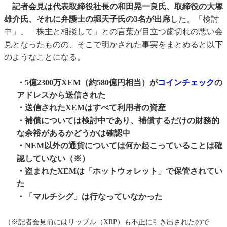
記者会見は代表取締役社長の和田晃一良氏、取締役の大塚
雄介氏、それに弁護士の堀天子氏の3名が出席
した。「検討
中」、「株主と相談して」との言葉が目立つ歯切れの悪い会
見となったものの、そこで明かされた事実をまとめると以下
のようなことになる。
・5億2300万XEM（約580億円相当）が
コインチェック
の
アドレスから送信された
・送信されたXEMはすべて利用者の資産
・補償については検討中であり、補償するだけの財務的
な余裕があるかどうかは確認中
・NEM以外の通貨については何か起こっていることは確
認していない（※）
・盗まれたXEMは「ホットウォレット」で保管されてい
た
・「マルチシグ」は行なっていなかった
（※記者会見前にはリップル（XRP）も不正に引き出されたので