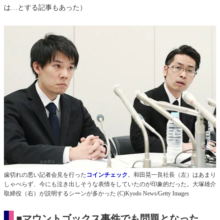
は…とする記事もあった）
歯切れの悪い記者会見を行った
コインチェック
。和田晃一良社長（左）はあまり
しゃべらず、今にも泣き出しそうな表情をしていたのが印象的だった。大塚雄介
取締役（右）が説明するシーンが多かった (C)Kyodo News/Getty Images
■マウントゴックス事件でも問題となった