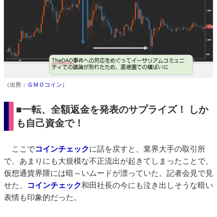
（出所：
ＧＭＯコイン
）
■一転、全額返金を発表のサプライズ！ しか
も自己資金で！
ここで
コインチェック
に話を戻すと、業界大手の取引所
で、あまりにも大規模な不正流出が起きてしまったことで、
仮想通貨界隈には暗～いムードが漂っていた。記者会見で見
せた、
コインチェック
和田社長の今にも泣き出しそうな暗い
表情も印象的だった。