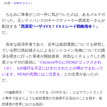
（出所：
ＧＭＯコイン
）
ちなみに筆者がこの一件に気がついたのは、あるメルマガ
だった。元シティバンクのチーフディーラー西原宏一さんが
配信する
「西原宏一×ザイFX！ FXトレード戦略指令！」
だ。
高名な経済学者であり、近年は仮想通貨についても研究し
ている野口悠紀雄さんによるビットコイン先物についての講
演を聞きに行った筆者が開始直前、何気なくチェックした西
原メルマガの冒頭に
「Cincheck中心にNEMがゴックスされ
（※）、620億円を不正にひきだされたとの噂がでまわって
います。NEMの売買にはご注意を」
との文章があったの
だ。
（※編集部注：「ゴックスする（GOXする）」とはマウントゴック
ス事件で起きたような仮想通貨の大規模不正流出のことを指す、仮
想通貨の世界における俗語）