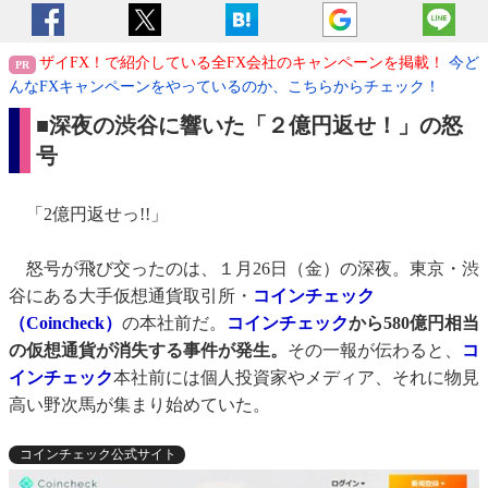
ザイFX！で紹介している全FX会社のキャンペーンを掲載！
今ど
んなFXキャンペーンをやっているのか、こちらからチェック！
■深夜の渋谷に響いた「２億円返せ！」の怒
号
「2億円返せっ!!」
怒号が飛び交ったのは、１月26日（金）の深夜。東京・渋
谷にある大手仮想通貨取引所・
コインチェック
（Coincheck）
の本社前だ。
コインチェック
から580億円相当
の仮想通貨が消失する事件が発生。
その一報が伝わると、
コ
インチェック
本社前には個人投資家やメディア、それに物見
高い野次馬が集まり始めていた。
コインチェック公式サイト