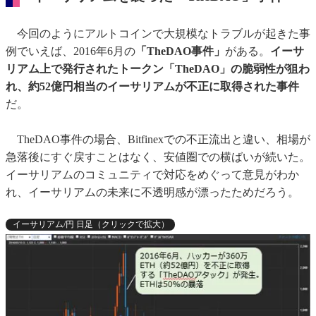
今回のようにアルトコインで大規模なトラブルが起きた事
例でいえば、2016年6月の
「TheDAO事件」
がある。
イーサ
リアム上で発行されたトークン「TheDAO」の脆弱性が狙わ
れ、約52億円相当のイーサリアムが不正に取得された事件
だ。
TheDAO事件の場合、Bitfinexでの不正流出と違い、相場が
急落後にすぐ戻すことはなく、安値圏での横ばいが続いた。
イーサリアムのコミュニティで対応をめぐって意見がわか
れ、イーサリアムの未来に不透明感が漂ったためだろう。
イーサリアム/円 日足（クリックで拡大）