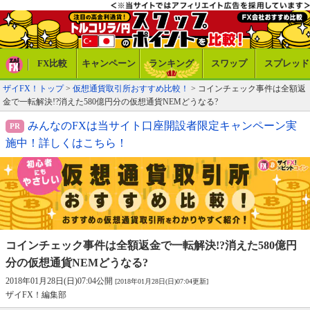
FX比較
キャンペーン
ランキング
スワップ
スプレッド
ザイFX！トップ
>
仮想通貨取引所おすすめ比較！
> コインチェック事件は全額返
金で一転解決!?消えた580億円分の仮想通貨NEMどうなる?
みんなのFXは当サイト口座開設者限定キャンペーン実
施中！詳しくはこちら！
コインチェック事件は全額返金で一転解決!?
消えた580億円
分の仮想通貨NEMどうなる?
2018年01月28日(日)07:04公開
[2018年01月28日(日)07:04更新]
ザイFX！編集部