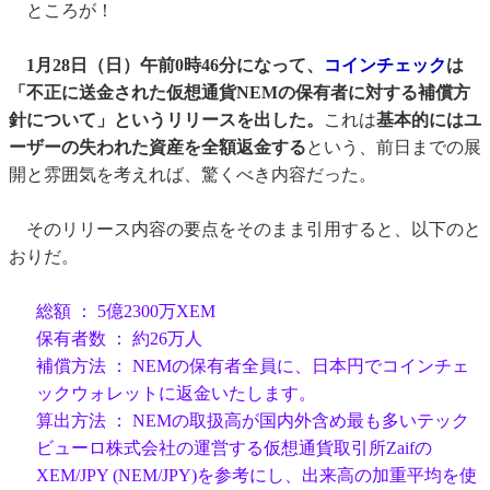
ところが！
1月28日（日）午前0時46分になって、
コインチェック
は
「不正に送金された仮想通貨NEMの保有者に対する補償方
針について」というリリースを出した。
これは
基本的にはユ
ーザーの失われた資産を全額返金する
という、前日までの展
開と雰囲気を考えれば、驚くべき内容だった。
そのリリース内容の要点をそのまま引用すると、以下のと
おりだ。
総額 ： 5億2300万XEM
保有者数 ： 約26万人
補償方法 ： NEMの保有者全員に、日本円でコインチェ
ックウォレットに返金いたします。
算出方法 ： NEMの取扱高が国内外含め最も多いテック
ビューロ株式会社の運営する仮想通貨取引所Zaifの
XEM/JPY (NEM/JPY)を参考にし、出来高の加重平均を使