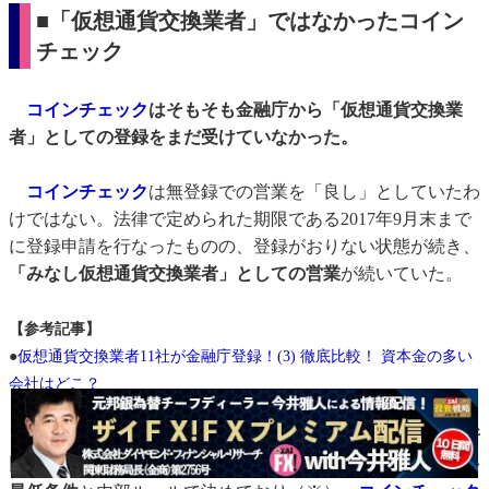
■「仮想通貨交換業者」ではなかったコイン
チェック
コインチェック
はそもそも金融庁から「仮想通貨交換業
者」としての登録をまだ受けていなかった。
コインチェック
は無登録での営業を「良し」としていたわ
けではない。法律で定められた期限である2017年9月末まで
に登録申請を行なったものの、登録がおりない状態が続き、
「みなし仮想通貨交換業者」としての営業
が続いていた。
【参考記事】
●
仮想通貨交換業者11社が金融庁登録！(3) 徹底比較！ 資本金の多い
会社はどこ？
当サイト
「ザイＦＸ！」
では、
広告掲載や仮想通貨取引所
比較コンテンツへの掲載に関しては金融庁登録があることを