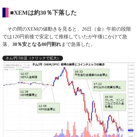
■XEMは約30％下落した
その間のXEMの値動きを見ると、26日（金）午前の段階
では120円前後で安定して推移していたが午後にかけて急
落、
30％安となる80円割れ
まで急落した。
ネム/円 5分足（クリックで拡大）