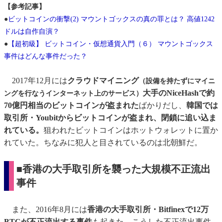
【参考記事】
●
ビットコインの衝撃(2) マウントゴックスの真の罪とは？ 高値1242
ドルは自作自演？
●
【超初級】 ビットコイン・仮想通貨入門（６） マウントゴックス
事件はどんな事件だった？
2017年12月には
クラウドマイニング
（設備を持たずにマイニ
大手のNiceHashで約
ングを行なうインターネット上のサービス）
70億円相当のビットコインが盗まれた
ばかりだし、
韓国では
取引所・Youbitからビットコインが盗まれ、閉鎖に追い込ま
れている。
狙われたビットコインはホットウォレットに置か
れていた。ちなみに犯人と目されているのは北朝鮮だ。
■香港の大手取引所を襲った大規模不正流出
事件
また、2016年8月には
香港の大手取引所・Bitfinexで12万
BTCが不正流出する事件
も起きた。こうした不正流出事件