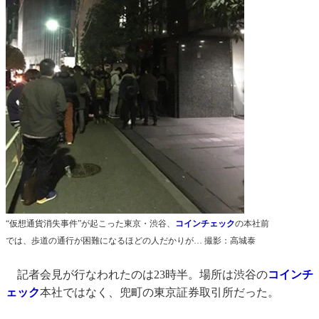
“仮想通貨消失事件”が起こった東京・渋谷、
コインチェック
の本社前
では、歩道の通行が困難になるほどの人だかりが… 撮影：高城泰
記者会見が行なわれたのは23時半。場所は渋谷の
コインチ
ェック
本社ではなく、兜町の東京証券取引所だった。