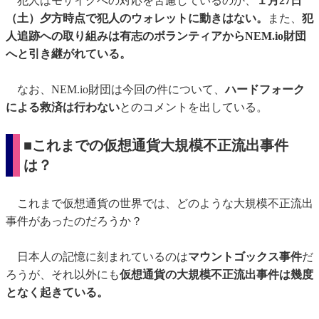
犯人はモザイクへの対応を苦慮しているのか、
１月27日
（土）夕方時点で犯人のウォレットに動きはない。
また、
犯
人追跡への取り組みは有志のボランティアからNEM.io財団
へと引き継がれている。
なお、NEM.io財団は今回の件について、
ハードフォーク
による救済は行わない
とのコメントを出している。
■これまでの仮想通貨大規模不正流出事件
は？
これまで仮想通貨の世界では、どのような大規模不正流出
事件があったのだろうか？
日本人の記憶に刻まれているのは
マウントゴックス事件
だ
ろうが、それ以外にも
仮想通貨の大規模不正流出事件は幾度
となく起きている。