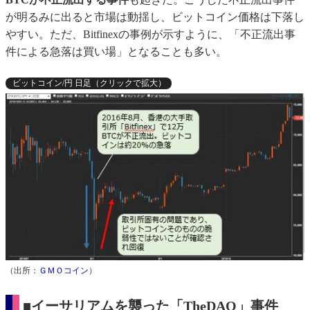
が明るみに出ると市場は動揺し、ビットコイン価格は下落し
やすい。ただ、Bitfinexの事例が示すように、「不正流出事
件による急落は買い場」となることも多い。
ビットコイン/円 日足（クリックで拡大）
（出所：
ＧＭＯコイン
）
■イーサリアムを襲った「TheDAO」事件