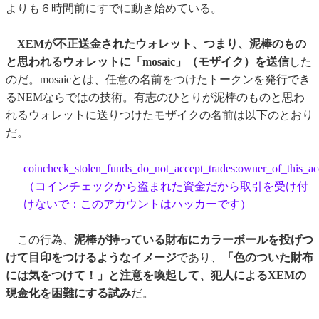
よりも６時間前にすでに動き始めている。
XEMが不正送金されたウォレット、つまり、泥棒のもの
と思われるウォレットに「mosaic」（モザイク）を送信
した
のだ。mosaicとは、任意の名前をつけたトークンを発行でき
るNEMならではの技術。有志のひとりが泥棒のものと思わ
れるウォレットに送りつけたモザイクの名前は以下のとおり
だ。
coincheck_stolen_funds_do_not_accept_trades:owner_of_this_ac
（コインチェックから盗まれた資金だから取引を受け付
けないで：このアカウントはハッカーです）
この行為、
泥棒が持っている財布にカラーボールを投げつ
けて目印をつけるようなイメージ
であり、
「色のついた財布
には気をつけて！」と注意を喚起して、犯人によるXEMの
現金化を困難にする試み
だ。