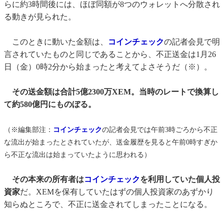
らに約3時間後には、ほぼ同額が8つのウォレットへ分散され
る動きが見られた。
このときに動いた金額は、
コインチェック
の記者会見で明
言されていたものと同じであることから、不正送金は1月26
日（金）0時2分から始まったと考えてよさそうだ（※）。
その送金額は合計5億2300万XEM。当時のレートで換算し
て約580億円にものぼる。
（※編集部注：
コインチェック
の記者会見では午前3時ごろから不正
な流出が始まったとされていたが、送金履歴を見ると午前0時すぎか
ら不正な流出は始まっていたように思われる）
その本来の所有者は
コインチェック
を利用していた個人投
資家
だ。XEMを保有していたはずの個人投資家のあずかり
知らぬところで、不正に送金されてしまったことになる。