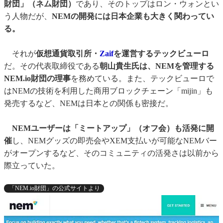
財団」（ネム財団）
であり、そのトップはロン・ウォンとい
う人物だが、
NEMの開発には日本企業も大きく関わってい
る。
それが
仮想通貨取引所・
Zaif
を運営するテックビューロ
だ。その代表取締役である
朝山貴生氏は、NEMを管理する
NEM.io財団の理事
を務めている。また、テックビューロで
はNEMの技術を利用した商用ブロックチェーン「mijin」も
発売するなど、NEMは日本との関係も密接だ。
NEMユーザーは「ミートアップ」（オフ会）も活発に開
催
し、NEMグッズの即売会やXEM支払いが可能なNEMバー
がオープンするなど、そのコミュニティの活発さは以前から
際立っていた。
「NEM.io財団」の公式サイトより