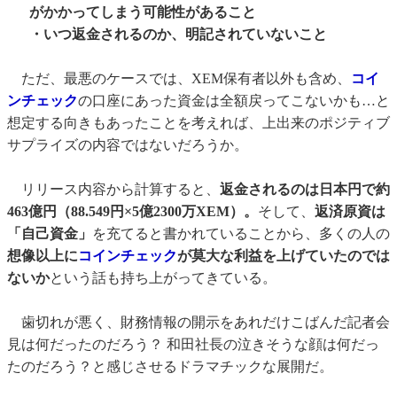
がかかってしまう可能性があること
・いつ返金されるのか、明記されていないこと
ただ、最悪のケースでは、XEM保有者以外も含め、
コイ
ンチェック
の口座にあった資金は全額戻ってこないかも…と
想定する向きもあったことを考えれば、上出来のポジティブ
サプライズの内容ではないだろうか。
リリース内容から計算すると、
返金されるのは日本円で約
463億円（88.549円×5億2300万XEM）。
そして、
返済原資は
「自己資金」
を充てると書かれていることから、多くの人の
想像以上に
コインチェック
が莫大な利益を上げていたのでは
ないか
という話も持ち上がってきている。
歯切れが悪く、財務情報の開示をあれだけこばんだ記者会
見は何だったのだろう？ 和田社長の泣きそうな顔は何だっ
たのだろう？と感じさせるドラマチックな展開だ。