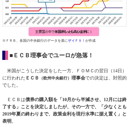
※ＦＲＢ、各国の中央銀行のデータを基に
ザイＦＸ！
が作成
■ＥＣＢ理事会でユーロが急落！
米国がこうした決定をした一方、ＦＯＭＣの翌日（14日）
に行われた
ＥＣＢ
理事会
での決定は、対照的
（欧州中央銀行）
でした。
ＥＣＢは
債券の購入額を「10月から半減させ、12月には終
了する」ことを決定しましたが、その一方で、「少なくとも
2019年夏の終わりまで、政策金利を現行水準に据え置く」と
表明
。