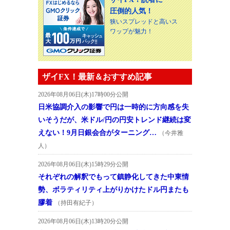
圧倒的人気！
狭いスプレッドと高いス
ワップが魅力！
ザイFX！最新＆おすすめ記事
2026年08月06日(木)17時00分公開
日米協調介入の影響で円は一時的に方向感を失
いそうだが、米ドル/円の円安トレンド継続は変
えない！9月日銀会合がターニング…
（今井雅
人）
2026年08月06日(木)15時29分公開
それぞれの解釈でもって鎮静化してきた中東情
勢、ボラティリティ上がりかけたドル円またも
膠着
（持田有紀子）
2026年08月06日(木)13時20分公開