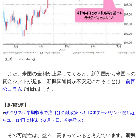
（出所：Bloomberg）
また、米国の金利が上昇してくると、新興国から米国への
資金シフトが起き、新興国通貨が不安定になることは、
前回
のコラム
で触れました。
【参考記事】
●
政治リスク早期収束で注目は金融政策へ！ ECBテーパリング開始な
らユーロ/円に妙味（６月７日、今井雅人）
その可能性は、益々、高まっていると考えています。
新興