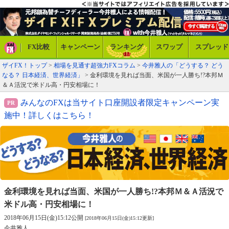
FX比較
キャンペーン
ランキング
スワップ
スプレッド
ザイFX！トップ
>
相場を見通す超強力FXコラム
>
今井雅人の「どうする？ どう
なる？ 日本経済、世界経済」
> 金利環境を見れば当面、米国が一人勝ち!?本邦Ｍ
＆Ａ活況で米ドル高・円安相場に！
みんなのFXは当サイト口座開設者限定キャンペーン実
施中！詳しくはこちら！
金利環境を見れば当面、米国が一人勝ち!?
本邦Ｍ＆Ａ活況で
米ドル高・円安相場に！
2018年06月15日(金)15:12公開
[2018年06月15日(金)15:12更新]
今井雅人