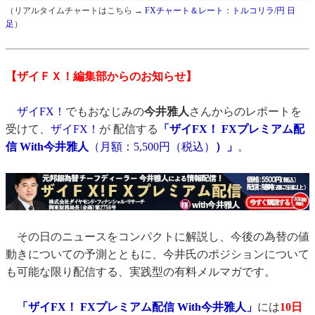
（リアルタイムチャートはこちら →
FXチャート＆レート：トルコリラ/円 日
足
）
【ザイＦＸ！編集部からのお知らせ】
ザイFX！
でもおなじみの
今井雅人
さんからのレポートを
受けて、
ザイFX！
が 配信する
「ザイFX！ FXプレミアム配
信 With今井雅人
（月額：5,500円（税込）
）」
。
その日のニュースをコンパクトに解説し、今後の為替の値
動きについての予測とともに、今井氏のポジションについて
も可能な限り配信する、実践型の有料メルマガです。
「ザイFX！ FXプレミアム配信 With今井雅人」
には
10日