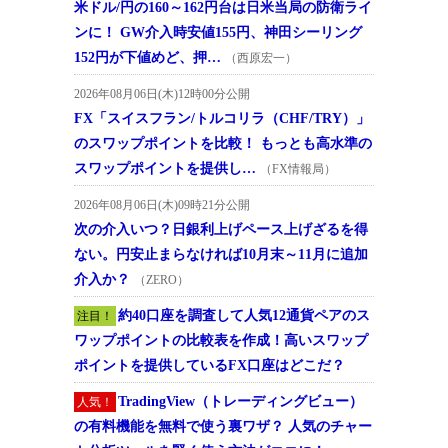
米ドル/円の160～162円台は日米当局の防衛ライ
ンに！ GW介入時安値155円、神田シーリング
152円が下値めど、押…
（西原宏一）
2026年08月06日(木)12時00分公開
FX「スイスフラン/トルコリラ（CHF/TRY）」
のスワップポイントを比較！ もっとも高水準の
スワップポイントを提供し…
（FX情報局）
2026年08月06日(木)09時21分公開
次の介入いつ？日銀利上げペース上げざるを得
ない。円安止まらなければ10月末～11月に追加
介入か？
（ZERO）
約40口座を調査して人気12通貨ペアのス
注目！
ワップポイントの比較表を作成！高いスワップ
ポイントを提供しているFX口座はどこだ？
TradingView（トレーディングビュー）
人気！
の有料機能を無料で使う裏ワザ？ 人気のチャー