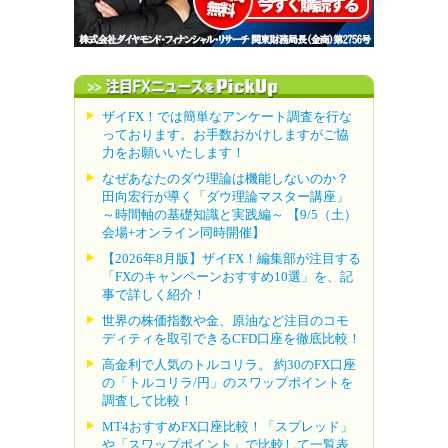
ザイFX！では簡単なアンケート調査を行な
っております。お手数おかけしますがご協
力をお願いいたします！
なぜあなたのダウ理論は機能しないのか？
田向宏行が導く「ダウ理論マスター講座」
～時間軸の基礎知識と実践編～ 【9/5（土）
会場+オンライン同時開催】
【2026年8月版】ザイFX！編集部が注目する
「FXのキャンペーンおすすめ10選」を、記
事で詳しく紹介！
世界の株価指数や金、原油など注目のコモ
ディティを取引できるCFD口座を徹底比較！
高金利で人気のトルコリラ。 約30のFX口座
の「トルコリラ/円」のスワップポイントを
調査して比較！
MT4おすすめFX口座比較！「スプレッド」
や「スワップポイント」で比較して一覧表