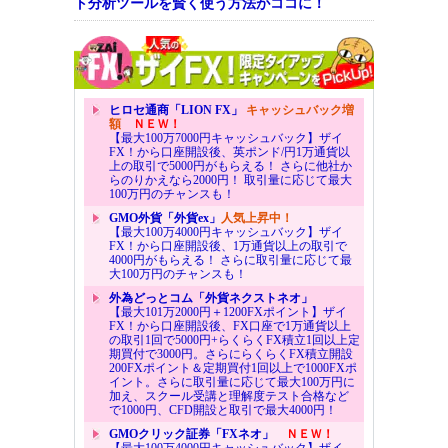
ト分析ツールを賢く使う方法がココに！
ヒロセ通商「LION FX」
キャッシュバック増
額
ＮＥＷ！
【最大100万7000円キャッシュバック】ザイ
FX！から口座開設後、英ポンド/円1万通貨以
上の取引で5000円がもらえる！ さらに他社か
らのりかえなら2000円！ 取引量に応じて最大
100万円のチャンスも！
GMO外貨「外貨ex」
人気上昇中！
【最大100万4000円キャッシュバック】ザイ
FX！から口座開設後、1万通貨以上の取引で
4000円がもらえる！ さらに取引量に応じて最
大100万円のチャンスも！
外為どっとコム「外貨ネクストネオ」
【最大101万2000円＋1200FXポイント】ザイ
FX！から口座開設後、FX口座で1万通貨以上
の取引1回で5000円+らくらくFX積立1回以上定
期買付で3000円。さらにらくらくFX積立開設
200FXポイント＆定期買付1回以上で1000FXポ
イント。さらに取引量に応じて最大100万円に
加え、スクール受講と理解度テスト合格など
で1000円、CFD開設と取引で最大4000円！
GMOクリック証券「FXネオ」
ＮＥＷ！