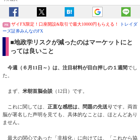
ザイFX限定！口座開設&取引で最大10000円もらえる！
トレイダ
ーズ証券みんなのFX
■
地政学リスクが減ったのは
マーケットにと
っては良いこと
今週（６月11日～）は、注目材料が目白押しの１週間
でし
た。
まず、
米朝首脳会談
（12日）です。
これに関しては、
正直な感想は、問題の先送り
です。両首
脳が署名した声明を見ても、具体的なことは、ほとんどあり
ません。
最大の関心であった「非核化」に向けては、「これから協