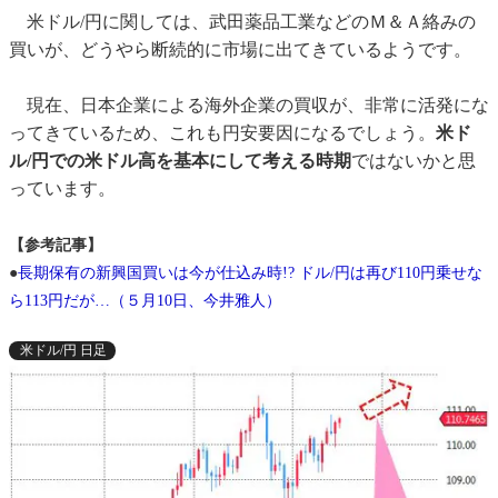
米ドル/円に関しては、武田薬品工業などのＭ＆Ａ絡みの
買いが、どうやら断続的に市場に出てきているようです。
現在、日本企業による海外企業の買収が、非常に活発にな
ってきているため、これも円安要因になるでしょう。
米ド
ル/円での米ドル高を基本にして考える時期
ではないかと思
っています。
【参考記事】
●
長期保有の新興国買いは今が仕込み時!? ドル/円は再び110円乗せな
ら113円だが…（５月10日、今井雅人）
米ドル/円 日足