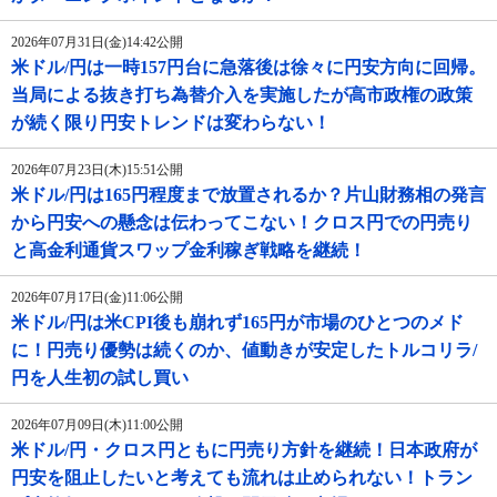
2026年07月31日(金)14:42公開
米ドル/円は一時157円台に急落後は徐々に円安方向に回帰。
当局による抜き打ち為替介入を実施したが高市政権の政策
が続く限り円安トレンドは変わらない！
2026年07月23日(木)15:51公開
米ドル/円は165円程度まで放置されるか？片山財務相の発言
から円安への懸念は伝わってこない！クロス円での円売り
と高金利通貨スワップ金利稼ぎ戦略を継続！
2026年07月17日(金)11:06公開
米ドル/円は米CPI後も崩れず165円が市場のひとつのメド
に！円売り優勢は続くのか、値動きが安定したトルコリラ/
円を人生初の試し買い
2026年07月09日(木)11:00公開
米ドル/円・クロス円ともに円売り方針を継続！日本政府が
円安を阻止したいと考えても流れは止められない！トラン