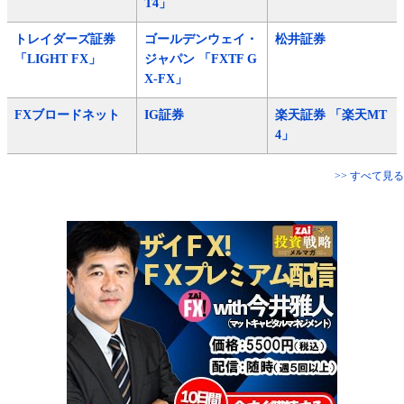
T4」
トレイダーズ証券
ゴールデンウェイ・
松井証券
「LIGHT FX」
ジャパン 「FXTF G
X-FX」
FXブロードネット
IG証券
楽天証券 「楽天MT
4」
>> すべて見る