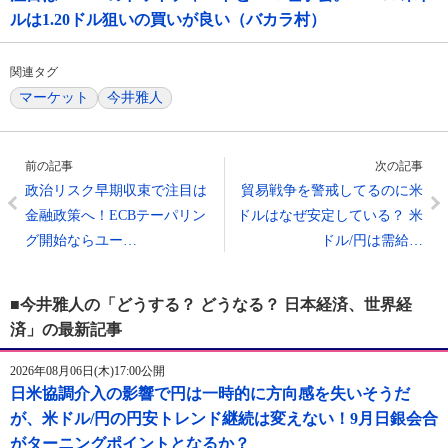
ルは1.20ドル狙いの買いが良い（バカラ村）
関連タグ
マーケット
今井雅人
前の記事
次の記事
政治リスク早期収束で注目は
貿易戦争を警戒してるのに米
金融政策へ！ECBテーパリン
ドルはなぜ安定している？ 米
グ開始ならユー…
ドル/円は需給…
■今井雅人の「どうする？ どうなる？ 日本経済、世界経
済」の最新記事
2026年08月06日(木)17:00公開
日米協調介入の影響で円は一時的に方向感を失いそうだ
が、米ドル/円の円安トレンド継続は変えない！9月日銀会合
がターニングポイントとなるか？