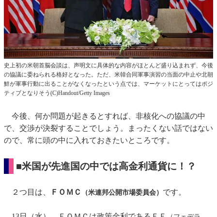
史上初の米朝首脳会談は、声明文に具体的な内容がほとんど盛り込まれず、今後
の協議に委ねられる格好となった。ただ、米韓合同軍事演習の当面の中止や北朝
鮮が軍事行動に出ることがなくなったという点では、マーケットにとってはポジ
ティブとなりそう(C)Handout/Getty Images
今後、何か問題が起きるとすれば、非核化への協議の中
で、交渉が決裂することでしょう。まったくない話ではない
ので、常に頭の中に入れておきたいところです。
■米国が先進国の中では高金利通貨に！？
２つ目は、
ＦＯＭＣ
です。
（米連邦公開市場委員会）
13日（水）、ＦＯＭＣは政策金利であるＦＦ
（フェデラ