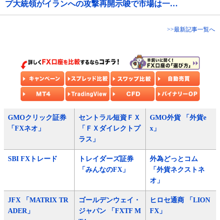
プ大統領がイランへの攻撃再開示唆で市場は一…
>>最新記事一覧へ
GMOクリック証券
セントラル短資ＦＸ
GMO外貨 「外貨e
「FXネオ」
「ＦＸダイレクトプ
x」
ラス」
SBI FXトレード
トレイダーズ証券
外為どっとコム
「みんなのFX」
「外貨ネクストネ
オ」
JFX 「MATRIX TR
ゴールデンウェイ・
ヒロセ通商 「LION
ADER」
ジャパン 「FXTF M
FX」