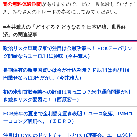
間の無料体験期間
がありますので、ぜひ一度体験していただ
き、みなさんのトレードの参考にしてみてください。
■今井雅人の「どうする？ どうなる？ 日本経済、世界経
済」の関連記事
政治リスク早期収束で注目は金融政策へ！ ECBテーパリン
グ開始ならユーロ/円に妙味（今井雅人）
長期保有の新興国買いは今が仕込み時!? ドル/円は再び110
円乗せなら113円だが…（今井雅人）
初の米朝首脳会談への評価は真っ二つ!? 米中通商問題が引
き続きリスク要因に！（西原宏一）
ECB来年の夏まで金利据え置き表明！ ユーロ急落、IMMユ
ーロロング解消へ。（ＺＥＲＯ）
注目はFOMCのドットチャートとECB理事会。ユーロ/米ド