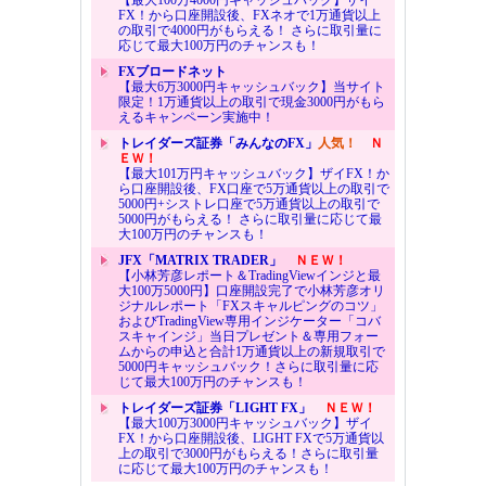
【最大100万4000円キャッシュバック】ザイ
FX！から口座開設後、FXネオで1万通貨以上
の取引で4000円がもらえる！ さらに取引量に
応じて最大100万円のチャンスも！
FXブロードネット
【最大6万3000円キャッシュバック】当サイト
限定！1万通貨以上の取引で現金3000円がもら
えるキャンペーン実施中！
トレイダーズ証券「みんなのFX」
人気！
Ｎ
ＥＷ！
【最大101万円キャッシュバック】ザイFX！か
ら口座開設後、FX口座で5万通貨以上の取引で
5000円+シストレ口座で5万通貨以上の取引で
5000円がもらえる！ さらに取引量に応じて最
大100万円のチャンスも！
JFX「MATRIX TRADER」
ＮＥＷ！
【小林芳彦レポート＆TradingViewインジと最
大100万5000円】口座開設完了で小林芳彦オリ
ジナルレポート「FXスキャルピングのコツ」
およびTradingView専用インジケーター「コバ
スキャインジ」当日プレゼント＆専用フォー
ムからの申込と合計1万通貨以上の新規取引で
5000円キャッシュバック！さらに取引量に応
じて最大100万円のチャンスも！
トレイダーズ証券「LIGHT FX」
ＮＥＷ！
【最大100万3000円キャッシュバック】ザイ
FX！から口座開設後、LIGHT FXで5万通貨以
上の取引で3000円がもらえる！さらに取引量
に応じて最大100万円のチャンスも！