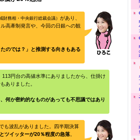
があり、
地域財務相・中央銀行総裁会議）
ドル高牽制発言や、今回の日銀への観
ったのでは？」と推測する向きもある
は、113円台の高値水準にありましたから、仕掛け
でもありました。
と、何か密約的なものがあっても不思議ではあり
場でも波乱がありました。四半期決算
ookとツイッターが20％程度の急落
。