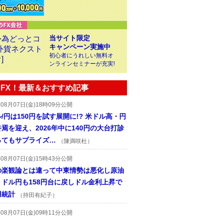
当サイト限定
キャンペーン実施中
初心者にうれしい無料オ
ンラインセミナーが充実!
FX！最新＆おすすめ記事
年08月07日(金)18時09分公開
/円は150円を試す展開に!? 米ドル高・円
焉を迎え、2026年中に140円の大台打診
ってもサプライズ…
（陳満咲杜）
年08月07日(金)15時43分公開
の楽観論とは違って中東情勢は悪化し原油
、ドル円も158円台に戻しドル金利上昇で
用統計
（持田有紀子）
年08月07日(金)09時11分公開