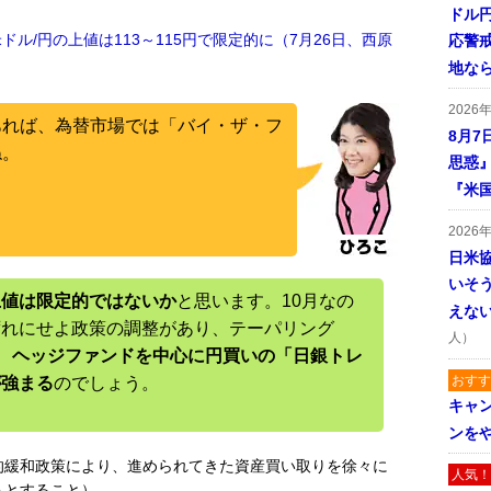
ドル
ル/円の上値は113～115円で限定的に（7月26日、西原
応警
地な
2026
あれば、為替市場では「バイ・ザ・フ
8月7
ね。
思惑
『米
2026
日米
いそ
上値は限定的ではないか
と思います。10月なの
えな
ずれにせよ政策の調整があり、テーパリング
人）
、
ヘッジファンドを中心に円買いの「日銀トレ
おすす
が強まる
のでしょう。
キャ
ンを
的緩和政策により、進められてきた資産買い取りを徐々に
人気！
うとすること）