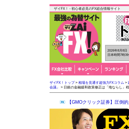
ザイFX！ - 初心者必見のFX総合情報サイト
2026年8月8
日本時間7時39
ザイFX！トップ
>
相場を見通す超強力FXコラム
>
会議」
> 日銀の金融緩和政策修正は「地ならし」程
【GMOクリック証券】圧倒的