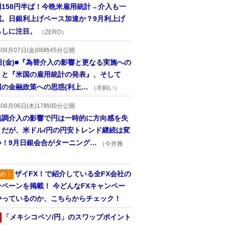
円158円半ば！今晩米雇用統計→介入も一
戒。日銀利上げペース加速か？9月利上げ
らしに注目。
（ZERO）
年08月07日(金)06時45分公開
日(金)■『為替介入の影響と更なる実施への
』と『米国の雇用統計の発表』、そして
国の金融政策への思惑(利上…
（羊飼い）
年08月06日(木)17時00分公開
協調介入の影響で円は一時的に方向感を失
うだが、米ドル/円の円安トレンド継続は変
い！9月日銀会合がターニング…
（今井雅
ザイFX！で紹介している全FX会社の
め！
ンペーンを掲載！ 今どんなFXキャンペー
やっているのか、こちらからチェック！
「メキシコペソ/円」のスワップポイント