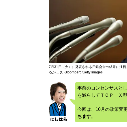
7月31日（火）に発表される日銀会合の結果に注
るが… (C)Bloomberg/Getty Images
事前のコンセンサスと
を減らしてＴＯＰＩＸ
今回は、10月の政策変
ちます
。