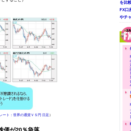
を比
FX口
やチ
＆レート：世界の通貨ＶＳ円 日足
）
の株価が20％急落