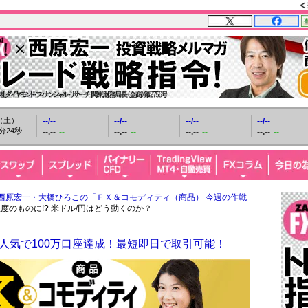
日（土）
--/--
--/--
--/--
--/--
分26秒
--.--
--
--.--
--
--.--
--
--.--
--
西原宏一・大橋ひろこの「ＦＸ＆コモディティ（商品） 今週の作戦
度のものに!? 米ドル/円はどう動くのか？
人気で100万口座達成！最短即日で取引可能！