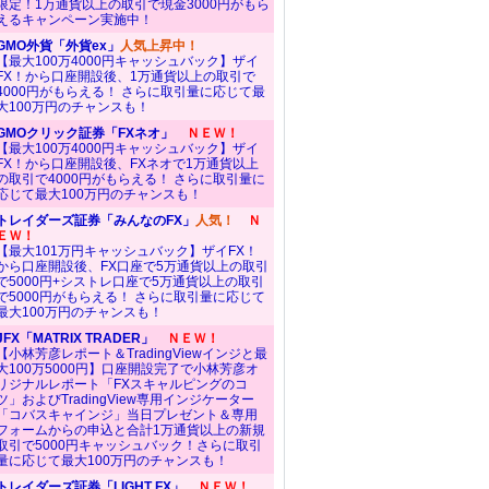
限定！1万通貨以上の取引で現金3000円がもら
えるキャンペーン実施中！
GMO外貨「外貨ex」
人気上昇中！
【最大100万4000円キャッシュバック】ザイ
FX！から口座開設後、1万通貨以上の取引で
4000円がもらえる！ さらに取引量に応じて最
大100万円のチャンスも！
GMOクリック証券「FXネオ」
ＮＥＷ！
【最大100万4000円キャッシュバック】ザイ
FX！から口座開設後、FXネオで1万通貨以上
の取引で4000円がもらえる！ さらに取引量に
応じて最大100万円のチャンスも！
トレイダーズ証券「みんなのFX」
人気！
Ｎ
ＥＷ！
【最大101万円キャッシュバック】ザイFX！
から口座開設後、FX口座で5万通貨以上の取引
で5000円+シストレ口座で5万通貨以上の取引
で5000円がもらえる！ さらに取引量に応じて
最大100万円のチャンスも！
JFX「MATRIX TRADER」
ＮＥＷ！
【小林芳彦レポート＆TradingViewインジと最
大100万5000円】口座開設完了で小林芳彦オ
リジナルレポート「FXスキャルピングのコ
ツ」およびTradingView専用インジケーター
「コバスキャインジ」当日プレゼント＆専用
フォームからの申込と合計1万通貨以上の新規
取引で5000円キャッシュバック！さらに取引
量に応じて最大100万円のチャンスも！
トレイダーズ証券「LIGHT FX」
ＮＥＷ！