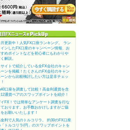
毎月更新中！人気FX口座ランキング。 ラン
クインしたFX口座のキャンペーン情報、お
すすめポイントなどを初心者にもわかりや
すく解説。
当サイトで紹介している全FX会社のキャン
ペーンを掲載！たくさんのFX会社のキャン
ペーンから比較検討したい方は是非チェッ
ク！
約40口座を調査して比較！高金利通貨を含
む12通貨ペアのスワップポイントを紹介！
ザイFX！では簡単なアンケート調査を行な
っております。お手数おかけしますがご協
力をお願いいたします！
高金利で人気のトルコリラ。 約30のFX口座
の「トルコリラ/円」のスワップポイントを