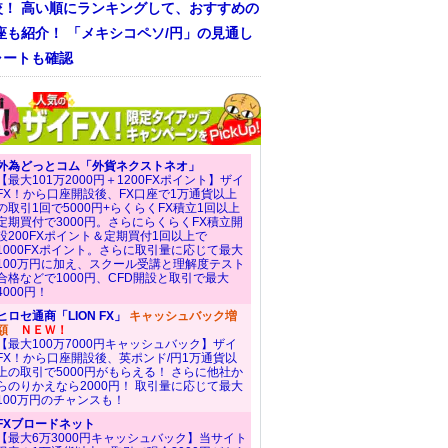
較！ 高い順にランキングして、おすすめの
座も紹介！ 「メキシコペソ/円」の見通し
ャートも確認
外為どっとコム「外貨ネクストネオ」
【最大101万2000円＋1200FXポイント】ザイ
FX！から口座開設後、FX口座で1万通貨以上
の取引1回で5000円+らくらくFX積立1回以上
定期買付で3000円。さらにらくらくFX積立開
設200FXポイント＆定期買付1回以上で
1000FXポイント。さらに取引量に応じて最大
100万円に加え、スクール受講と理解度テスト
合格などで1000円、CFD開設と取引で最大
4000円！
ヒロセ通商「LION FX」
キャッシュバック増
額
ＮＥＷ！
【最大100万7000円キャッシュバック】ザイ
FX！から口座開設後、英ポンド/円1万通貨以
上の取引で5000円がもらえる！ さらに他社か
らのりかえなら2000円！ 取引量に応じて最大
100万円のチャンスも！
FXブロードネット
【最大6万3000円キャッシュバック】当サイト