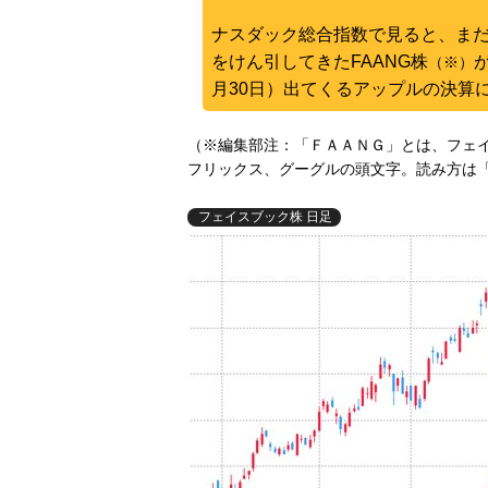
ナスダック総合指数で見ると、ま
をけん引してきたFAANG株
（※）
月30日）出てくるアップルの決算
（※編集部注：「ＦＡＡＮＧ」とは、フェ
フリックス、グーグルの頭文字。読み方は
フェイスブック株 日足