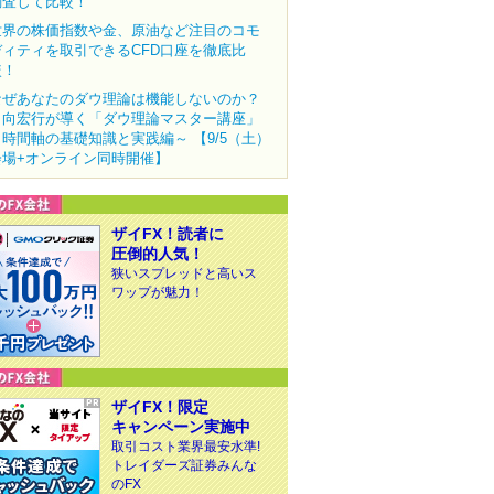
調査して比較！
世界の株価指数や金、原油など注目のコモ
ディティを取引できるCFD口座を徹底比
較！
なぜあなたのダウ理論は機能しないのか？
田向宏行が導く「ダウ理論マスター講座」
～時間軸の基礎知識と実践編～ 【9/5（土）
会場+オンライン同時開催】
ザイFX！読者に
圧倒的人気！
狭いスプレッドと高いス
ワップが魅力！
ザイFX！限定
キャンペーン実施中
取引コスト業界最安水準!
トレイダーズ証券みんな
のFX