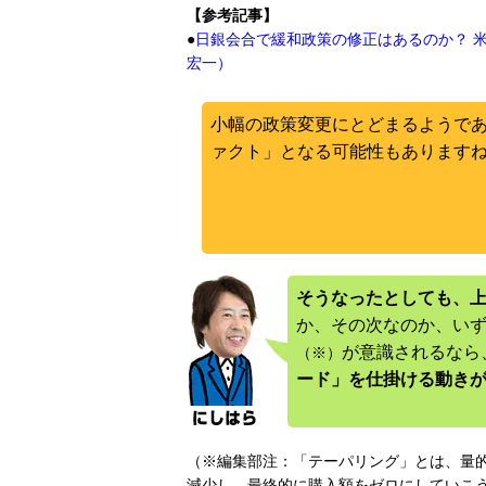
【参考記事】
●
日銀会合で緩和政策の修正はあるのか？ 米ド
宏一）
小幅の政策変更にとどまるようで
ァクト」となる可能性もあります
そうなったとしても、
か、その次なのか、い
が意識されるなら
（※）
ード」を仕掛ける動き
（※編集部注：「テーパリング」とは、量
減少し、最終的に購入額をゼロにしていこ