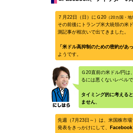
７月22日（日）にＧ20
（20カ国・
その前後にトランプ米大統領の米
測記事が相次いで出てきました。
「米ドル高抑制のための密約があ
ようです。
Ｇ20直前の米ドル/円
るには悪くないレベル
タイミング的に考える
ません
。
先週（7月23日～）は、米国株市
発表をきっかけにして、
Faceb