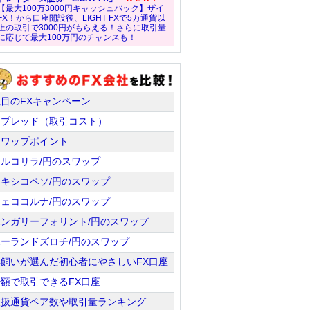
【最大100万3000円キャッシュバック】ザイ
FX！から口座開設後、LIGHT FXで5万通貨以
上の取引で3000円がもらえる！さらに取引量
に応じて最大100万円のチャンスも！
注目のFXキャンペーン
スプレッド（取引コスト）
スワップポイント
トルコリラ/円のスワップ
メキシコペソ/円のスワップ
チェココルナ/円のスワップ
ハンガリーフォリント/円のスワップ
ポーランドズロチ/円のスワップ
羊飼いが選んだ初心者にやさしいFX口座
少額で取引できるFX口座
取扱通貨ペア数や取引量ランキング