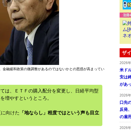
ザイ
2026
目。金融緩和政策の微調整があるのではないかとの思惑が高まってい
米ドル
安は終
があ
しては、ＥＴＦの購入配分を変更し、日経平均型
2026
型を増やすというところ。
口先
反発
更に向けた
「地ならし」程度ではという声も目立
の雇
2026